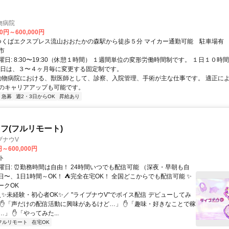
物病院
00円～600,000円
アクセス: つくばエクスプレス流山おおたかの森駅から徒歩５分 マイカー通勤可能 駐車場有
市
日: 8:30〜19:30（休憩１時間） １週間単位の変形労働時間制です。 １日１０時
勤日は、３〜４ヶ月毎に変更する固定制です。
 動物病院における、獣医師として、診察、入院管理、手術が主な仕事です。 適正に
のキャリアアップも可能です。
急募
週2・3日からOK
昇給あり
フ(フルリモート)
ブナウV
円～600,000円
ト
曜日: ⏰勤務時間は自由！ 24時間いつでも配信可能 （深夜・早朝も自
日〜、1日1時間～OK！ ⛺完全在宅OK！ 全国どこからでも配信可能 ✨
ークOK
＼✨未経験・初心者OK✨／ "ライブナウV"でボイス配信 デビューしてみ
 ✋「声だけの配信活動に興味があるけど…」 ✋「趣味・好きなことで稼
」 ✋「やってみた...
フルリモート
在宅OK