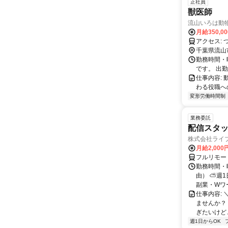
正社員
獣医師
流山いろは動
月給350,0
千葉県流山
勤務時間・曜
です。 出
仕事内容:
わる役職へ
変形労働時間制
業務委託
配信スタッ
株式会社ライ
月給2,000
フルリモー
勤務時間・
由） ⛅週1
副業・Wワ
仕事内容: 
ませんか？
ぎたいけど…
週1日からOK