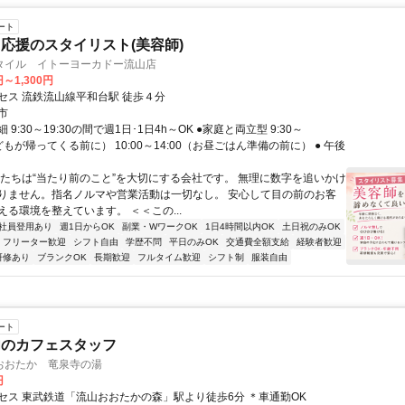
ート
応援のスタイリスト(美容師)
タイル イトーヨーカドー流山店
円～1,300円
セス 流鉄流山線平和台駅 徒歩４分
市
9:30～19:30の間で週1日･1日4h～OK ●家庭と両立型 9:30～
子どもが帰ってくる前に） 10:00～14:00（お昼ごはん準備の前に） ● 午後
私たちは“当たり前のこと”を大切にする会社です。 無理に数字を追いかけ
りません。指名ノルマや営業活動は一切なし。 安心して目の前のお客
える環境を整えています。 ＜＜この...
社員登用あり
週1日からOK
副業・WワークOK
1日4時間以内OK
土日祝のみOK
フリーター歓迎
シフト自由
学歴不問
平日のみOK
交通費全額支給
経験者歓迎
研修あり
ブランクOK
長期歓迎
フルタイム歓迎
シフト制
服装自由
ート
内のカフェスタッフ
おおたか 竜泉寺の湯
円
セス 東武鉄道「流山おおたかの森」駅より徒歩6分 ＊車通勤OK