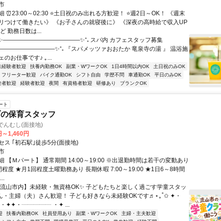
市
 ⏰23:00～02:30 ⭐土日祝のみ出れる方歓迎！ ⭐週2日～OK！ 《週末
リつけて働きたい》 《お子さんの就寝後に》 《深夜の高時給で収入UP
ど 勤務日数は...
⁺✨―――――――――――――✨⁺₊ スパ内 カフェスタッフ募集
――――――――――✨⁺₊ 『スパメッツァおおたか 竜泉寺の湯 』 温浴施
のお仕事です♪ ｡...
未経験者歓迎
扶養内勤務OK
副業・WワークOK
1日4時間以内OK
土日祝のみOK
フリーター歓迎
バイク通勤OK
シフト自由
学歴不問
車通勤OK
平日のみOK
験者歓迎
経験者歓迎
夜間
有資格者歓迎
研修あり
ブランクOK
ート
ブの保育スタッフ
でんむし(面接地)
円～1,460円
ス ｢初石駅｣徒歩5分(面接地)
市
 【Ｍパート】 通常期間 14:00～19:00 ※出退勤時間は若干の変動あり
程度 ★月1回程度土曜勤務あり 長期休暇 7:00～19:00 ★1日6～8時間
..
【流山市内】未経験・無資格OK✨ 子どもたちと楽しく過ごす学童スタッ
ん・主婦（夫）さん歓迎！ 子ども好きなら未経験OKです♬⋆｡˚✩ ✦・
・✦✦・┈┈┈┈┈ ・✦ ...
迎
扶養内勤務OK
社員登用あり
副業・WワークOK
主婦・主夫歓迎