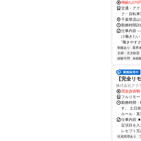
時給1,270
交通・アク
ク・自転車
千葉県流山
勤務時間詳細
仕事内容 
け働きたい
”働きやすさ
制服あり
業界
主婦・主夫歓迎
経験不問
未経
【完全リモ
株式会社クラ
完全歩合制
フルリモー
勤務時間・
す。 土日
ルール・算
仕事内容:
定項目を入
レセプト完
社員登用あり