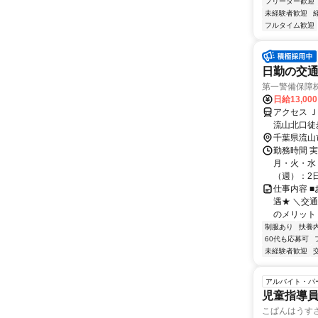
フリーター歓迎
未経験者歓迎
フルタイム歓迎
日勤の交通
第一警備保障
日給13,00
アクセス 
流山北口徒
通費全額支
千葉県流山
勤務時間 
月・火・水・
（週）：2日 
仕事内容 
遇★ ＼交
のメリット＞
制服あり
扶養
60代も応募可
未経験者歓迎
アルバイト・パ
児童指導
こぱんはうす