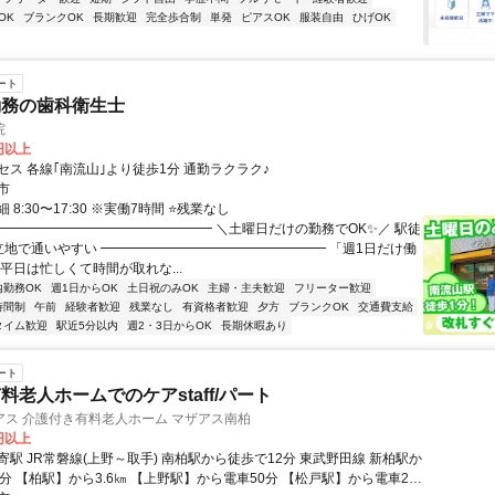
OK
ブランクOK
長期歓迎
完全歩合制
単発
ピアスOK
服装自由
ひげOK
ート
勤務の歯科衛生士
院
0円以上
セス 各線｢南流山｣より徒歩1分 通勤ラクラク♪
市
 8:30〜17:30 ※実働7時間 ⭐残業なし
━━━━━━━━━━━━━━━━━ ＼土曜日だけの勤務でOK✨／ 駅徒
立地で通いやすい ━━━━━━━━━━━━━━━━━ 「週1日だけ働
平日は忙しくて時間が取れな...
内勤務OK
週1日からOK
土日祝のみOK
主婦・主夫歓迎
フリーター歓迎
時間制
午前
経験者歓迎
残業なし
有資格者歓迎
夕方
ブランクOK
交通費支給
タイム歓迎
駅近5分以内
週2・3日からOK
長期休暇あり
ート
料老人ホームでのケアstaff/パート
アス 介護付き有料老人ホーム マザアス南柏
5円以上
駅 JR常磐線(上野～取手) 南柏駅から徒歩で12分 東武野田線 新柏駅か
駅】から電車25