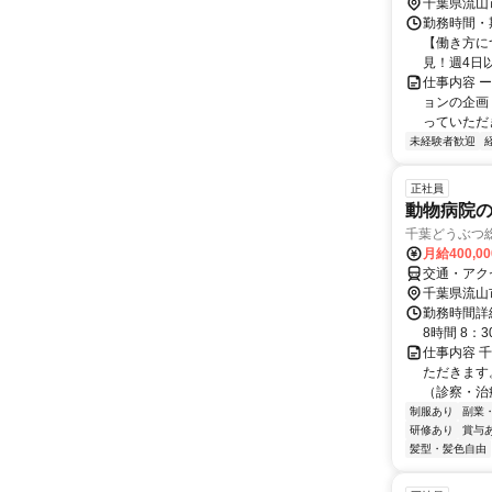
分
千葉県流山
勤務時間・期
【働き方に
見！週4日以
仕事内容 
ョンの企画
っていただき
未経験者歓迎
正社員
動物病院
千葉どうぶつ
月給400,0
交通・アク
千葉県流山
勤務時間詳
8時間 8：3
仕事内容 
ただきます
（診察・治
制服あり
副業
研修あり
賞与
髪型・髪色自由