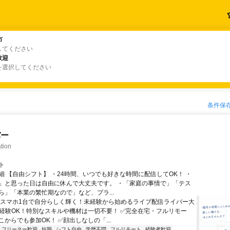
市
市
してください
歓迎
歓迎
を選択してください
条件保
バー
tion
ト
細 【自由シフト】 ・24時間、いつでも好きな時間に配信してOK！ ・
」と思った日は自由に休んで大丈夫です。 ・「家庭の事情で」「テス
ら」「本業の繁忙期なので」など、プラ...
＼スマホ1台で自分らしく輝く！未経験から始めるライブ配信ライバー大
未経験OK！特別なスキルや機材は一切不要！ ✅完全在宅・フルリモー
からでも参加OK！ ✅顔出しなしの「...
フリーター歓迎
短期
シフト自由
学歴不問
フルリモート
経験者歓迎