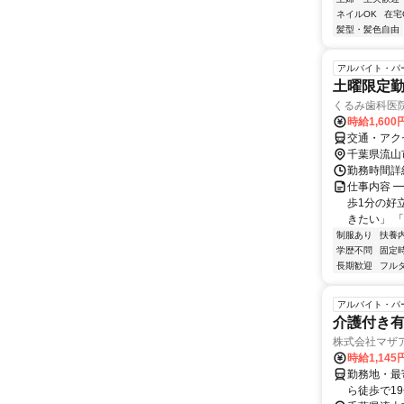
ネイルOK
在宅
髪型・髪色自由
アルバイト・パ
土曜限定
くるみ歯科医
時給1,60
交通・アク
千葉県流山
勤務時間詳細
仕事内容 
歩1分の好
きたい」 「
制服あり
扶養
学歴不問
固定
長期歓迎
フル
アルバイト・パ
介護付き有
株式会社マザ
時給1,14
勤務地・最寄
ら徒歩で19分 【柏駅】から3.6㎞ 【上野駅】から電車50分 【松戸