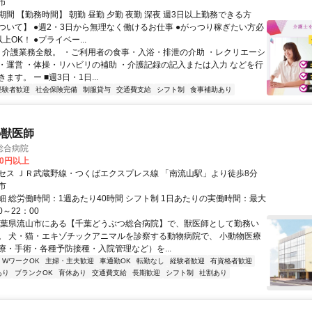
市
間 【勤務時間】 朝勤 昼勤 夕勤 夜勤 深夜 週3日以上勤務できる方
ついて】 ●週2・3日から無理なく働けるお仕事 ●がっつり稼ぎたい方必
上OK！ ●プライベー...
ー 介護業務全般。 ・ご利用者の食事・入浴・排泄の介助 ・レクリエーシ
・運営 ・体操・リハビリの補助 ・介護記録の記入または入力 などを行
ます。 ー ■週3日・1日...
経験者歓迎
社会保険完備
制服貸与
交通費支給
シフト制
食事補助あり
の獣医師
総合病院
00円以上
セス ＪＲ武蔵野線・つくばエクスプレス線 「南流山駅」より徒歩8分
市
細 総労働時間：1週あたり40時間 シフト制 1日あたりの実働時間：最大
0～22：00
千葉県流山市にある【千葉どうぶつ総合病院】で、獣医師として勤務い
。 犬・猫・エキゾチックアニマルを診察する動物病院で、 小動物医療
療・手術・各種予防接種・入院管理など）を...
・WワークOK
主婦・主夫歓迎
車通勤OK
転勤なし
経験者歓迎
有資格者歓迎
あり
ブランクOK
育休あり
交通費支給
長期歓迎
シフト制
社割あり