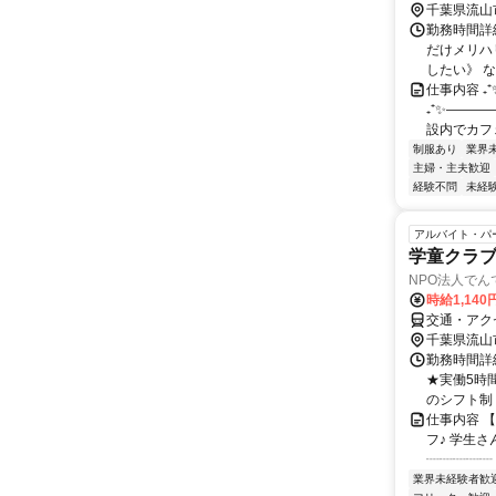
千葉県流山
勤務時間詳細
だけメリハ
したい》 な
仕事内容 ₊
₊⁺✨―――
設内でカフェ
制服あり
業界
主婦・主夫歓迎
経験不問
未経
アルバイト・パ
学童クラ
NPO法人でん
時給1,140
交通・アクセ
千葉県流山
勤務時間詳細
★実働5時間
のシフト制 .
仕事内容 
フ♪ 学生さ
┈┈┈┈┈ 
業界未経験者歓