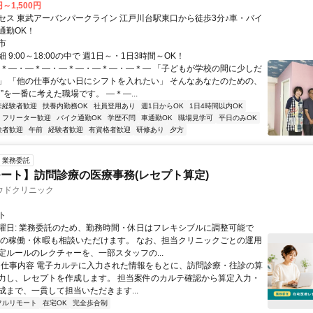
円～1,500円
セス 東武アーバンパークライン 江戸川台駅東口から徒歩3分♪車・バイ
通勤OK！
市
 9:00～18:00の中で 週1日～・1日3時間～OK！
―＊―・―＊―・―＊―・―＊―・―＊― 「子どもが学校の間に少しだ
」 「他の仕事がない日にシフトを入れたい」 そんなあなたのための、
”を一番に考えた職場です。 ―＊―...
未経験者歓迎
扶養内勤務OK
社員登用あり
週1日からOK
1日4時間以内OK
フリーター歓迎
バイク通勤OK
学歴不問
車通勤OK
職場見学可
平日のみOK
験者歓迎
午前
経験者歓迎
有資格者歓迎
研修あり
夕方
業務委託
ート】訪問診療の医療事務(レセプト算定)
ウドクリニック
ト
曜日: 業務委託のため、勤務時間・休日はフレキシブルに調整可能で
祝の稼働・休暇も相談いただけます。 なお、担当クリニックごとの運用
定ルールのレクチャーを、一部スタッフの...
 ■ 仕事内容 電子カルテに入力された情報をもとに、訪問診療・往診の算
力し、レセプトを作成します。 担当案件のカルテ確認から算定入力・
成まで、一貫して担当いただきます...
フルリモート
在宅OK
完全歩合制