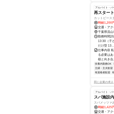
アルバイト・パ
再スタート
カットビース
時給1,200
交通・アク
千葉県流山
勤務時間詳細 
13:30（
だけ型 13...
仕事内容 
る必要はあ
様と向き合
扶養内勤務OK
主婦・主夫歓迎
有資格者歓迎
同じ企業の求人
アルバイト・パ
スパ施設
スパメッツァ
時給1,425
交通・アク