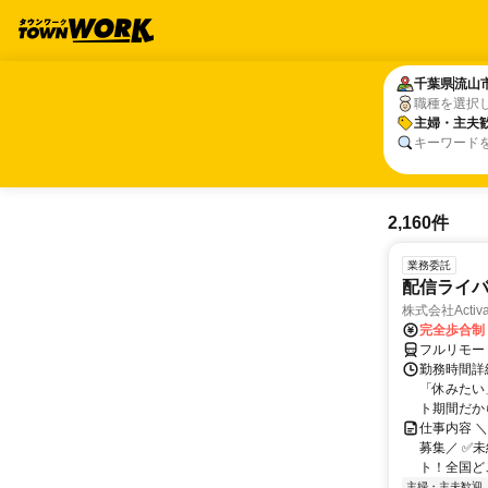
千葉県
千葉県
流山
流山
職種を選択
主婦・主夫
主婦・主夫
キーワード
2,160件
業務委託
配信ライ
株式会社Activa
完全歩合制
フルリモー
勤務時間詳
「休みたい
ト期間だか
仕事内容 
募集／ ✅
ト！全国どこ
主婦・主夫歓迎