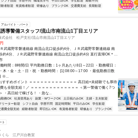
シフト自由
学歴不問
職場見学可
平日のみOK
学生歓迎
経験不問
経験者歓迎
有資格者歓迎
研修あり
ブランクOK
交通費支給
長期歓迎
アルバイト・パート
誘導警備スタッフ/流山市南流山1丁目エリア
株式会社 松戸支社/流山市南流山1丁目エリア
0円
ＪＲ武蔵野常磐連絡線 南流山北口徒歩約4分、ＪＲ武蔵野常磐連絡線 南
歩約4分、ＪＲ武蔵野常磐連絡線 南流山北口徒歩約4分 直行直帰OK＊交
給＊
市
実働時間：8時間/日 平均勤務日数：1ヶ月あたり8日～22日 ・勤務曜日：
木・金・土・日・祝 ・勤務時間： [1] 08:00～17:00 ・最低勤務日数
※...
■おすすめポイント ＝＝＝＝＝＝＝＝＝＝＝＝＝ 高日給×未経験でも厚待
通費も全額支給！／ ＝＝＝＝＝＝＝＝＝＝＝＝＝ ＜第一警備で働く7つ
 ・高日給で稼げる！ ・急な...
内勤務OK
社員登用あり
副業・WワークOK
土日祝のみOK
主婦・主夫歓迎
フリーター歓迎
シフト自由
学歴不問
固定時間制
平日のみOK
学生歓迎
交通費全額支給
経験者歓迎
即日払いOK
有資格者歓迎
研修あり
ブランクOK
ート
員
さくら 江戸川台教室