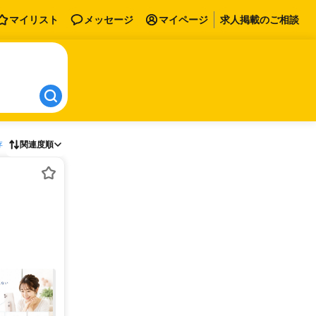
マイリスト
メッセージ
マイページ
求人掲載のご相談
存
関連度順