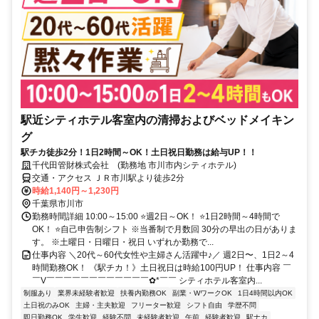
駅近シティホテル客室内の清掃およびベッドメイキン
グ
駅チカ徒歩2分！1日2時間～OK！土日祝日勤務は給与UP！！
千代田管財株式会社 (勤務地 市川市内シティホテル)
交通・アクセス ＪＲ市川駅より徒歩2分
時給1,140円～1,230円
千葉県市川市
勤務時間詳細 10:00～15:00 ⭐週2日～OK！ ⭐1日2時間～4時間で
OK！ ⭐自己申告制シフト ※当番制で月数回 30分の早出の日がありま
す。 ※土曜日・日曜日・祝日 いずれか勤務で...
仕事内容 ＼20代～60代女性や主婦さん活躍中♪／ 週2日〜、1日2～4
時間勤務OK！ 《駅チカ！》土日祝日は時給100円UP！ 仕事内容 ￣
￣V￣￣￣￣￣￣￣￣￣￣￣￣✿*￣￣ シティホテル客室内...
制服あり
業界未経験者歓迎
扶養内勤務OK
副業・WワークOK
1日4時間以内OK
土日祝のみOK
主婦・主夫歓迎
フリーター歓迎
シフト自由
学歴不問
即日勤務OK
学生歓迎
経験不問
未経験者歓迎
午前
経験者歓迎
駅ナカ