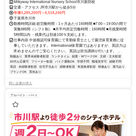
Milkyway International Nursery School市川新田校
交通・アクセス JR市川駅から徒歩5分
年俸3,285,200円～6,518,240円
千葉県市川市
勤務時間詳細 総労働時間：1ヶ月あたり160時間 ■7:00～19:00の間で
実働8時間（シフト制） ■月平均所定労働時間：160時間 ■月残業時間
5時間以内 ・残業代は別途100％支給します。
仕事内容 中規模認可保育園にて常勤保育士として園児保育業務に従
事していただきます。 International保育園ではありますが、英語力は
求めませんのでご安心ください。 英語は担当講師が行います。 ...
制服あり
業界未経験者歓迎
ランチタイム
副業・WワークOK
主婦・主夫歓迎
60代も応募可
フリーター歓迎
バイク通勤OK
学歴不問
職場見学可
経験不問
英語
未経験者歓迎
住宅手当あり
経験者歓迎
有資格者歓迎
研修あり
賞与あり
ブランクOK
育休あり
同じ企業の求人
アルバイト・パート