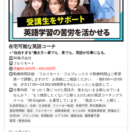
在宅可能な英語コーチ
＜“自由すぎる”働き方＞家でも、夜でも。英語が仕事になる。
90株式会社
フルリモート
月給60,000円～405,000円
勤務時間詳細 ・フルリモート・フルフレックス ※勤務時間はご希望
第一で調整しますので、お気軽にご相談ください。 ・朝6:00〜10:00
頃、夕方17:00〜24:00の時間帯を中心にレッスンを提供して...
仕事内容 「せっかく身につけた英語力、使わないまま眠らせていま
せんか？」 “もう挫折したくない”と願う人のための英語コーチングス
クール 「90 English」を運営しています。 「英語コーチ」と聞く...
社員登用あり
主婦・主夫歓迎
フリーター歓迎
学歴不問
即日勤務OK
固定時間制
英語
フルリモート
経験者歓迎
ネイルOK
有資格者歓迎
研修あり
在宅OK
ブランクOK
長期歓迎
ピアスOK
服装自由
履歴書不要
髪型・髪色自由
同じ企業の求人