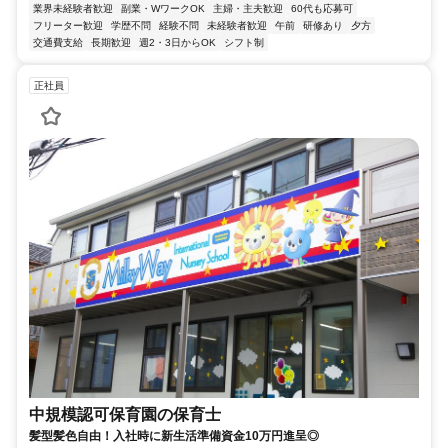
業界未経験者歓迎
副業・WワークOK
主婦・主夫歓迎
60代も応募可
フリーター歓迎
学歴不問
経験不問
未経験者歓迎
午前
研修あり
夕方
交通費支給
長期歓迎
週2・3日からOK
シフト制
正社員
中規模認可保育園の保育士
髪型髪色自由！入社時に新生活準備資金10万円進呈◎