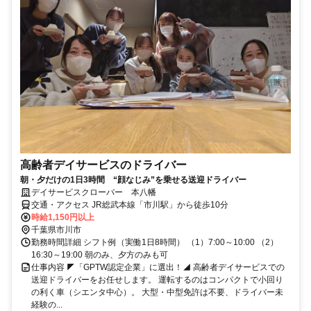
高齢者デイサービスのドライバー
朝・夕だけの1日3時間 “顔なじみ”を乗せる送迎ドライバー
デイサービスクローバー 本八幡
交通・アクセス JR総武本線「市川駅」から徒歩10分
時給1,150円以上
千葉県市川市
勤務時間詳細 シフト例（実働1日8時間） （1）7:00～10:00 （2）
16:30～19:00 朝のみ、夕方のみも可
仕事内容 ◤「GPTW認定企業」に選出！◢ 高齢者デイサービスでの
送迎ドライバーをお任せします。 運転するのはコンパクトで小回り
の利く車（シエンタ中心）。 大型・中型免許は不要、ドライバー未
経験の...