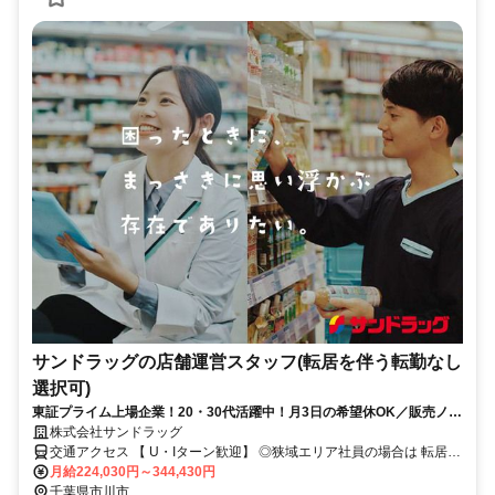
サンドラッグの店舗運営スタッフ(転居を伴う転勤なし
選択可)
東証プライム上場企業！20・30代活躍中！月3日の希望休OK／販売ノル
マなし／年収例32歳SV816万円／販促企画～商品管理など店舗運営がメ
株式会社サンドラッグ
インの仕事
交通アクセス 【 U・Iターン歓迎】 ◎狭域エリア社員の場合は 転居を
伴う転勤はありません。 ◎マイカー通勤OK
月給224,030円～344,430円
千葉県市川市