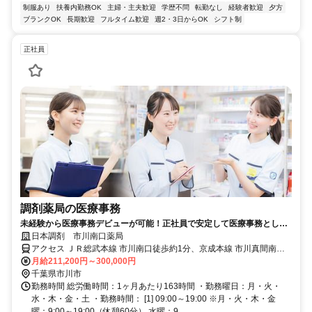
制服あり
扶養内勤務OK
主婦・主夫歓迎
学歴不問
転勤なし
経験者歓迎
夕方
ブランクOK
長期歓迎
フルタイム歓迎
週2・3日からOK
シフト制
正社員
調剤薬局の医療事務
未経験から医療事務デビューが可能！正社員で安定して医療事務として
のキャリアを築いていただけます。
日本調剤 市川南口薬局
アクセス ＪＲ総武本線 市川南口徒歩約1分、京成本線 市川真間南口
徒歩約9分、京成本線 国府台徒歩約17分
月給211,200円～300,000円
千葉県市川市
勤務時間 総労働時間：1ヶ月あたり163時間 ・勤務曜日：月・火・
水・木・金・土 ・勤務時間： [1] 09:00～19:00 ※月・火・木・金
曜：9:00～19:00（休憩60分） 水曜：9...