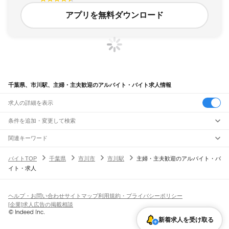
アプリを無料ダウンロード
千葉県、市川駅、主婦・主夫歓迎のアルバイト・バイト求人情報
求人の詳細を表示
条件を追加・変更して検索
市区町村を追加・変更
関連キーワード
完全在宅ワーク 全国
シール貼り 在宅
現在地周辺
ガチャガチャ
犬カフェ
千葉県
駅を追加・変更
バイトTOP
千葉県
市川市
市川駅
主婦・主夫歓迎のアルバイト・バ
千葉県
すべて
イト・求人
千葉市
すべて
職種を追加・変更
JR武蔵野線
中央区
花見川区
稲毛区
若葉区
緑区
美浜区
南流山駅
新松戸駅
新八柱駅
東松戸駅
市川大野駅
船橋法典駅
西船橋駅
飲食・フードサービス
銚子市
市川市
船橋市
館山市
木更津市
松戸市
野田市
茂原市
成田市
佐倉市
東金市
特徴を追加・変更
飲食・フードサービス
すべて
ヘルプ・お問い合わせ
サイトマップ
利用規約・プライバシーポリシー
JR中央・総武線
旭市
習志野市
柏市
勝浦市
市原市
流山市
八千代市
我孫子市
鴨川市
鎌ケ谷市
ホールスタッフ
キッチンスタッフ
皿洗い・洗い場
精肉・鮮魚加工
給食調理
人気
[企業]求人広告の掲載相談
市川駅
本八幡駅
下総中山駅
西船橋駅
船橋駅
東船橋駅
津田沼駅
幕張本郷駅
幕張駅
君津市
富津市
浦安市
四街道市
袖ケ浦市
八街市
印西市
白井市
富里市
南房総市
雇用形態を追加・変更
パン屋（ベーカリー）
フードカウンター販売員
バー（BAR）・バーテンダー
日払いOK
高校生歓迎
学生歓迎
深夜の仕事
髪型・髪色自由
ひげOK
ネイルOK
新検見川駅
稲毛駅
西千葉駅
千葉駅
匝瑳市
香取市
山武市
いすみ市
大網白里市
印旛郡
香取郡
山武郡
長生郡
夷隅郡
飲食店補助（開店・閉店準備）
飲食店（店長・マネージャー）
新着求人を受け取る
ピアスOK
アルバイト・パート
履歴書不要
オープニングスタッフ
留学生・外国人活躍中
安房郡
都道府県を変更
営業・販売
JR総武本線