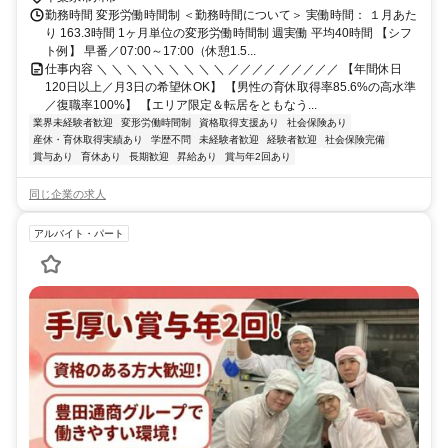
勤務時間 変形労働時間制 ＜勤務時間について＞ 実働時間： １月あた
り 163.3時間 1ヶ月単位の変形労働時間制 週実働 平均40時間 【シフ
ト例】 早番／07:00～17:00（休憩1.5...
仕事内容 ＼ ＼ ＼ ＼＼ ＼ ＼ ＼ ＼ ／／／／ ／／／／／ 【年間休日
120日以上／月3日の希望休OK】 【男性の育休取得率85.6%の高水準
／復職率100%】 【エリア限定＆転居をともなう...
業界未経験者歓迎
変形労働時間制
資格取得支援あり
社会保険あり
産休・育休取得実績あり
学歴不問
未経験者歓迎
経験者歓迎
社会保険完備
賞与あり
育休あり
長期歓迎
昇給あり
賞与年2回あり
同じ企業の求人
アルバイト・パート