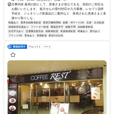
仕事内容 薬局の顔として、患者さまが安心できる、笑顔のご対応を
お願いいたします。 処方せんの受付対応や入力業務、レセプト請求
手続き、ジェネリック医薬品のご案内など、来局された患者さまと直
接やり取りしな...
制服あり
業界未経験者歓迎
変形労働時間制
副業・WワークOK
主婦・主夫歓迎
資格取得支援あり
フリーター歓迎
職場見学可
経験不問
未経験者歓迎
住宅手当あり
交通費全額支給
経験者歓迎
有資格者歓迎
研修あり
賞与あり
ブランクOK
育休あり
長期歓迎
駅近5分以内
アルバイト・パート