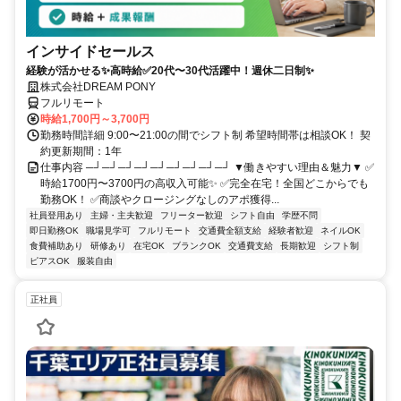
インサイドセールス
経験が活かせる✨高時給✅20代〜30代活躍中！週休二日制✨
株式会社DREAM PONY
フルリモート
時給1,700円～3,700円
勤務時間詳細 9:00〜21:00の間でシフト制 希望時間帯は相談OK！ 契
約更新期間：1年
仕事内容 ─┘─┘─┘─┘─┘─┘─┘─┘─┘ ▼働きやすい理由＆魅力▼ ✅
時給1700円〜3700円の高収入可能✨ ✅完全在宅！全国どこからでも
勤務OK！ ✅商談やクロージングなしのアポ獲得...
社員登用あり
主婦・主夫歓迎
フリーター歓迎
シフト自由
学歴不問
即日勤務OK
職場見学可
フルリモート
交通費全額支給
経験者歓迎
ネイルOK
食費補助あり
研修あり
在宅OK
ブランクOK
交通費支給
長期歓迎
シフト制
ピアスOK
服装自由
正社員