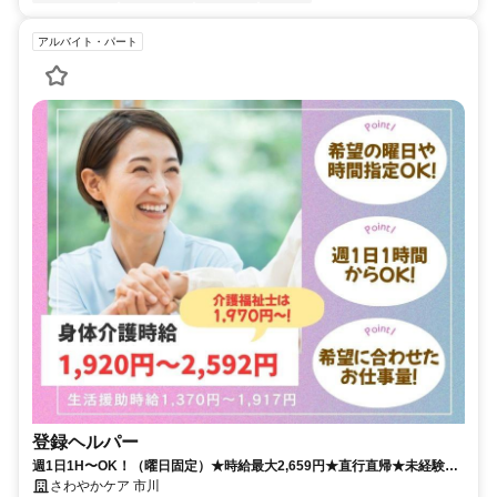
アルバイト・パート
登録ヘルパー
週1日1H〜OK！（曜日固定）★時給最大2,659円★直行直帰★未経験可
★祝い金あり★自分らしく輝ける登録ヘルパー
さわやかケア 市川