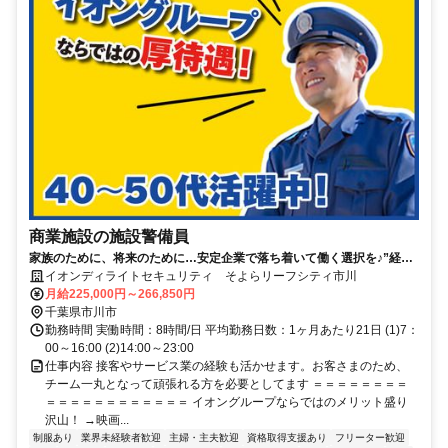
商業施設の施設警備員
家族のために、将来のために…安定企業で落ち着いて働く選択を♪”経験
ゼロからの正社員デビュー”を応援します！
イオンディライトセキュリティ そよらリーフシティ市川
月給225,000円～266,850円
千葉県市川市
勤務時間 実働時間：8時間/日 平均勤務日数：1ヶ月あたり21日 (1)7：
00～16:00 (2)14:00～23:00
仕事内容 接客やサービス業の経験も活かせます。お客さまのため、
チーム一丸となって頑張れる方を必要としてます ＝＝＝＝＝＝＝＝
＝＝＝＝＝＝＝＝＝＝＝＝ イオングループならではのメリット盛り
沢山！ →映画...
制服あり
業界未経験者歓迎
主婦・主夫歓迎
資格取得支援あり
フリーター歓迎