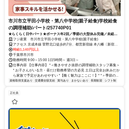
市川市立平田小学校・第八中学校(親子給食)学校給食
の調理補助/パート/257740P01
★らくらく日中パート★ボーナス年2回／季節の大型休み完備／未経験
歓迎／給食が格安で食べられる！
フジ産業 市川市立平田小学校・第八中学校(親子給食)
アクセス 京成本線 菅野北口徒歩約7分、都営新宿線 本八幡〔新宿
線〕A3口徒歩約11分、ＪＲ総武本線 本八幡〔ＪＲ〕北口徒歩約13分
時給1,140円以上
千葉県市川市
勤務時間 9:00～15:00 1日5時間～ 週3日～
仕事内容 【仕事内容】 *＜働きやすさ抜群の調理補助スタッフ募集＞
* お子さんがいる方・昼だけ勤務希望の方必見 土日は完全お休みだか
ら家族で予定があわせやすい *【働く魅力はここに！】* *＞季節の...
資格取得支援あり
交通費全額支給
賞与あり
まかないあり
長期歓迎
シフト制
正社員