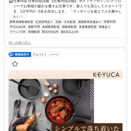
仕事内容 仕事内容詳細 【仕事内容詳細】 ボディケアやリフレクソロ
ジーでお客様の疲れを癒すお仕事です。新人でも安心してスタートで
き、1日平均3～5名を担当します。 「マッサージを覚えて人を癒やし
たい！...
業界未経験者歓迎
社員登用あり
主婦・主夫歓迎
資格取得支援あり
学歴不問
平日のみOK
経験不問
未経験者歓迎
経験者歓迎
有資格者歓迎
研修あり
ブランクOK
長期歓迎
駅近5分以内
週4日以上OK
同じ企業の求人
アルバイト・パート