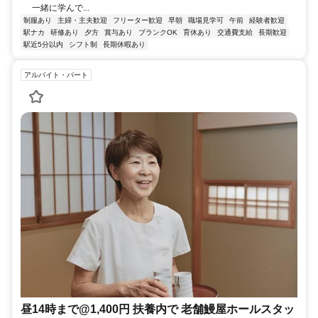
一緒に学んで...
制服あり
主婦・主夫歓迎
フリーター歓迎
早朝
職場見学可
午前
経験者歓迎
駅ナカ
研修あり
夕方
賞与あり
ブランクOK
育休あり
交通費支給
長期歓迎
駅近5分以内
シフト制
長期休暇あり
アルバイト・パート
昼14時まで@1,400円 扶養内で 老舗鰻屋ホールスタッ