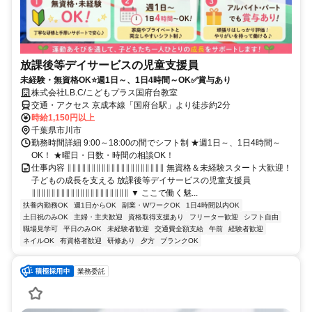
放課後等デイサービスの児童支援員
未経験・無資格OK⭐週1日～、1日4時間～OK✅賞与あり
株式会社LB.C/こどもプラス国府台教室
交通・アクセス 京成本線「国府台駅」より徒歩約2分
時給1,150円以上
千葉県市川市
勤務時間詳細 9:00～18:00の間でシフト制 ★週1日～、1日4時間～
OK！ ★曜日・日数・時間の相談OK！
仕事内容 ∥∥∥∥∥∥∥∥∥∥∥∥∥∥∥∥∥∥∥∥ 無資格＆未経験スタート大歓迎！
子どもの成長を支える 放課後等デイサービスの児童支援員
∥∥∥∥∥∥∥∥∥∥∥∥∥∥∥∥∥∥∥∥ ▼ ここで働く魅...
扶養内勤務OK
週1日からOK
副業・WワークOK
1日4時間以内OK
土日祝のみOK
主婦・主夫歓迎
資格取得支援あり
フリーター歓迎
シフト自由
職場見学可
平日のみOK
未経験者歓迎
交通費全額支給
午前
経験者歓迎
ネイルOK
有資格者歓迎
研修あり
夕方
ブランクOK
業務委託