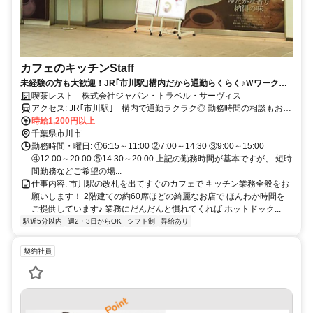
カフェのキッチンStaff
未経験の方も大歓迎！JR｢市川駅｣構内だから通勤らくらく♪Ｗワークも
OKです◎
喫茶レスト 株式会社ジャパン・トラベル・サーヴィス
アクセス: JR｢市川駅｣ 構内で通勤ラクラク◎ 勤務時間の相談もお気
軽に！
時給1,200円以上
千葉県市川市
勤務時間・曜日: ①6:15～11:00 ②7:00～14:30 ③9:00～15:00
④12:00～20:00 ⑤14:30～20:00 上記の勤務時間が基本ですが、 短時
間勤務などご希望の場...
仕事内容: 市川駅の改札を出てすぐのカフェで キッチン業務全般をお
願いします！ 2階建ての約60席ほどの綺麗なお店で ほんわか時間を
ご提供しています♪ 業務にだんだんと慣れてくれば ホットドック...
駅近5分以内
週2・3日からOK
シフト制
昇給あり
契約社員