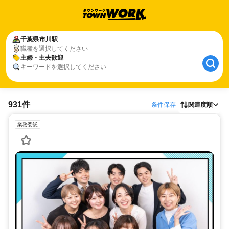
千葉県
市川駅
職種を選択してください
主婦・主夫歓迎
キーワードを選択してください
931件
条件保存
関連度順
業務委託