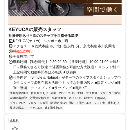
KEYUCAの販売スタッフ
社員登用あり＊次のステップを目指せる環境
KEYUCA(ケユカ) シャポー市川店
アクセス ＪＲ総武本線 市川北口徒歩約1分、京成本線 市川真間南口
徒歩約8分、京成本線 国府台徒歩約15分
時給1,230円
千葉県市川市
勤務時間 【勤務時間】 9:30-21:30 【営業時間】 10:00-21:00 ☆週3
日～勤務できる方歓迎 ☆遅番勤務が可能な方大歓迎！ ※シフト制 ※
上記時間で勤務時間帯は応相談 ★扶養内...
仕事内容 『Simple & Natural』がテーマのライフスタイルショップ◎
女性スタッフ多数在籍＆活躍中！ ＜主な仕事内容＞ ■接客・レジ ■陳
列・整頓・ディスプレイ ■ラッピング ■清掃 KE...
扶養内勤務OK
社員登用あり
副業・WワークOK
主婦・主夫歓迎
フリーター歓迎
未経験者歓迎
交通費全額支給
経験者歓迎
ネイルOK
駅ナカ
研修あり
ブランクOK
フルタイム歓迎
駅近5分以内
週2・3日からOK
シフト制
社割あり
長期休暇あり
ピアスOK
週4日以上OK
正社員