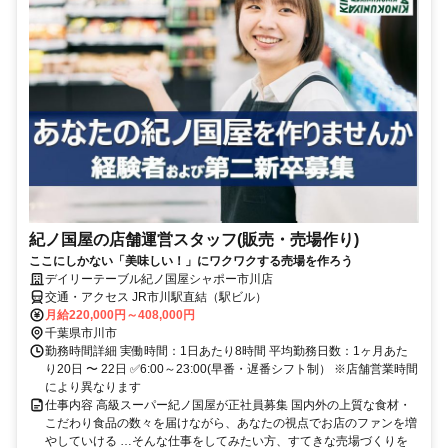
紀ノ国屋の店舗運営スタッフ(販売・売場作り)
ここにしかない「美味しい！」にワクワクする売場を作ろう
デイリーテーブル紀ノ国屋シャポー市川店
交通・アクセス JR市川駅直結（駅ビル）
月給220,000円～408,000円
千葉県市川市
勤務時間詳細 実働時間：1日あたり8時間 平均勤務日数：1ヶ月あた
り20日 〜 22日 ✅6:00～23:00(早番・遅番シフト制） ※店舗営業時間
により異なります
仕事内容 高級スーパー紀ノ国屋が正社員募集 国内外の上質な食材・
こだわり食品の数々を届けながら、あなたの視点でお店のファンを増
やしていける …そんな仕事をしてみたい方、すてきな売場づくりを