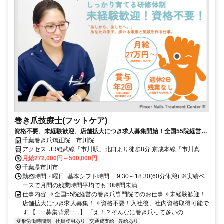
巻き爪技療士(フットケア)
資格不要、未経験歓迎、店舗拡大につき求人募集開始！全国55院経営の
巻き爪専門院で働きませんか？
千葉巻き爪矯正院 市川院
アクセス: JR総武線「市川駅」北口より徒歩8分 京成本線「市川真間
駅」北口より徒歩6分
月給272,000円～500,000円
千葉県市川市
勤務時間・曜日: 基本シフト時間 9:30～18:30(60分休憩) ※実績ベ
ースで月間の残業時間平均でも10時間未満
仕事内容: ✧全国55院経営の巻き爪専門院でのお仕事 ✧未経験歓迎！
店舗拡大につき求人募集！ ✧資格不要！入社後、社内資格取得可能で
す 【∴∵募集背景∵∴】 「え！？そんなに巻き爪って多いの...
変形労働時間制
社員登用あり
交通費支給
昇給あり