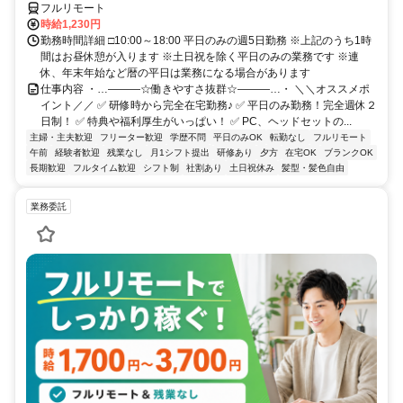
フルリモート
時給1,230円
勤務時間詳細 □10:00～18:00 平日のみの週5日勤務 ※上記のうち1時
間はお昼休憩が入ります ※土日祝を除く平日のみの業務です ※連
休、年末年始など暦の平日は業務になる場合があります
仕事内容 ・…―――☆働きやすさ抜群☆―――…・ ＼＼オススメポ
イント／／ ✅ 研修時から完全在宅勤務♪ ✅ 平日のみ勤務！完全週休２
日制！ ✅ 特典や福利厚生がいっぱい！ ✅ PC、ヘッドセットの...
主婦・主夫歓迎
フリーター歓迎
学歴不問
平日のみOK
転勤なし
フルリモート
午前
経験者歓迎
残業なし
月1シフト提出
研修あり
夕方
在宅OK
ブランクOK
長期歓迎
フルタイム歓迎
シフト制
社割あり
土日祝休み
髪型・髪色自由
業務委託