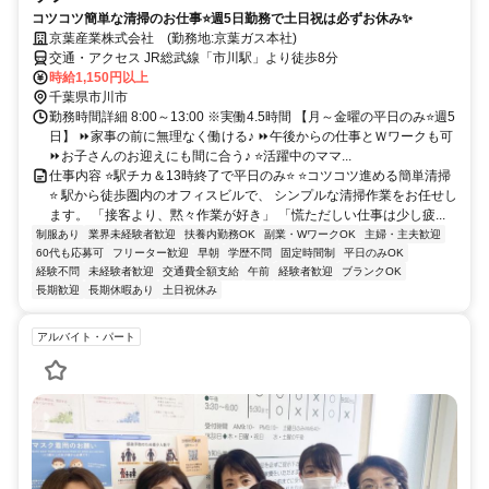
コツコツ簡単な清掃のお仕事⭐週5日勤務で土日祝は必ずお休み✨
京葉産業株式会社 (勤務地:京葉ガス本社)
交通・アクセス JR総武線「市川駅」より徒歩8分
時給1,150円以上
千葉県市川市
勤務時間詳細 8:00～13:00 ※実働4.5時間 【月～金曜の平日のみ⭐週5
日】 ⏩家事の前に無理なく働ける♪ ⏩午後からの仕事とＷワークも可
⏩お子さんのお迎えにも間に合う♪ ⭐活躍中のママ...
仕事内容 ⭐駅チカ＆13時終了で平日のみ⭐ ⭐コツコツ進める簡単清掃
⭐ 駅から徒歩圏内のオフィスビルで、 シンプルな清掃作業をお任せし
ます。 「接客より、黙々作業が好き」 「慌ただしい仕事は少し疲...
制服あり
業界未経験者歓迎
扶養内勤務OK
副業・WワークOK
主婦・主夫歓迎
60代も応募可
フリーター歓迎
早朝
学歴不問
固定時間制
平日のみOK
経験不問
未経験者歓迎
交通費全額支給
午前
経験者歓迎
ブランクOK
長期歓迎
長期休暇あり
土日祝休み
アルバイト・パート