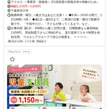
アクセス: ＜事業所・面接地＞ 月1回程度の情報共有や研修のため、
事業所にお越しいただきます。 〒272-0826 市川市真間1-12-4市川セ
時給1,370円～2,659円
ンタービル 4階 （京成 本線「市川真間駅」北口より徒歩1分） （JR
千葉県市川市
総武線「市川駅」 北口より徒歩7分）
勤務時間・曜日: ＜働き方はあなた次第！＞ ◆8:00～19:00 の間で、1
日1時間～OK！ ◆週1日～週5日まで、ご希望の日数・曜日で勤務可
能です。 「午前中だけ」「子どもが帰ってくるまで」など...
仕事内容: 週1日・1時間から働く訪問介護。 日曜勤務なら最高時給
2,659円。 昇給制度でさらに時給UPも。 直行直帰でスキマ時間を有
効活用。 ウエルシアグループで安心の就業を。 ✧-✧-✧-✧...
週1日からOK
シフト制
昇給あり
アルバイト・パート