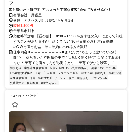
フ
落ち着いた上質空間で”ちょっと丁寧な接客”始めてみませんか？
有限会社 尾張屋
交通・アクセス JR市川駅から徒歩3分
時給1,400円
千葉県市川市
勤務時間詳細 【昼の部】 10:30～14:00 ※お客様の入りによって前後
することがありますが、遅くても14:30 ✅日曜を含む週3日勤務
✅G.W.や丑やお盆、年末年始に出れる方大歓迎
仕事内容 ■＝＝＝＝＝＝＝＝＝■ あなたの “ちょっと空いている時
間”を、 落ち着いた雰囲気の中で “心地よく働く時間”に 変えてみませ
んか？ 子育てと両立しながら働く方や、 子育てがひと段落して ...
制服あり
業界未経験者歓迎
扶養内勤務OK
社員登用あり
副業・WワークOK
1日4時間以内OK
主婦・主夫歓迎
フリーター歓迎
学歴不問
転勤なし
経験不問
未経験者歓迎
午前
経験者歓迎
月1シフト提出
研修あり
ブランクOK
交通費支給
長期歓迎
駅近5分以内
アルバイト・パート