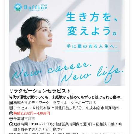
リラクゼーションセラピスト
時代や環境が変わっても、未経験から始めてもずっと続けられる癒やし
の仕事。手に職を身につけて、生き方を変えよう。
株式会社ボディワーク ラフィネ シャポー市川店
アクセス ＪＲ総武本線 市川北口徒歩約2分、京成本線 市川真間南口
徒歩約9分、京成本線 国府台徒歩約14分 最寄駅：市川駅
時給2,232円～4,068円
千葉県市川市
勤務時間 10:00～21:00の店舗営業時間内で週3日～応相談 ※働く時
間を自分で選ぶことが可能です