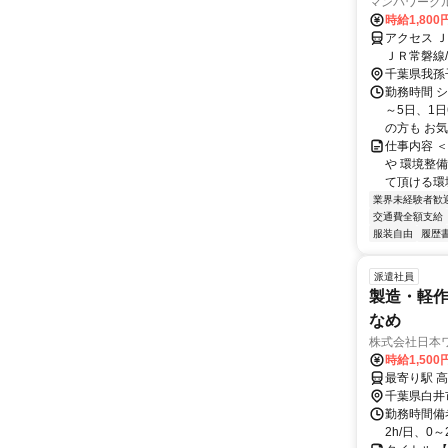
マンパワーグル
時給1,80
アクセス 
ＪＲ常磐線
先による）
千葉県我孫
勤務時間 シ
～5日、1
の方も お気
仕事内容 
や 環境整
て頂ける環境で
業界未経験者歓
交通費全額支給
服装自由
履歴
派遣社員
製造・軽作
なめ
株式会社日本
時給1,50
千葉県白井
勤務時間備考
2h/日、0～