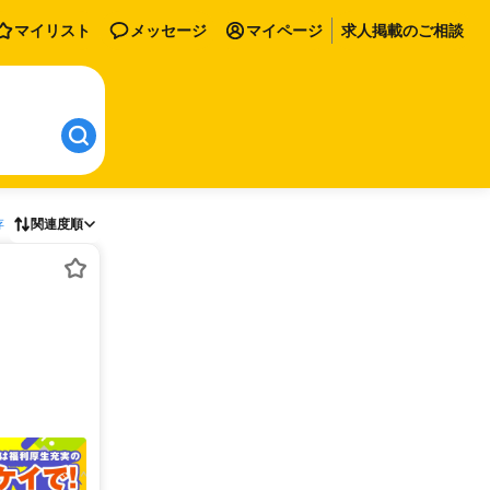
マイリスト
メッセージ
マイページ
求人掲載のご相談
存
関連度順