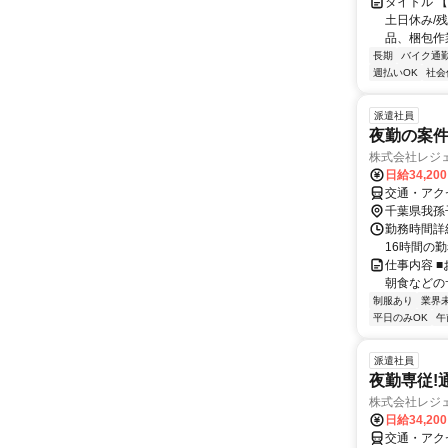
タイトル 
土日休み/残
品、梱包作業/
長期
バイク通勤
週払いOK
社会
派遣社員
夜勤の案件
株式会社レジ
日給34,20
交通・アク
千葉県我孫
勤務時間詳細
16時間の勤
仕事内容 
朝食などの
制服あり
業界
平日のみOK
午
派遣社員
夜勤専従!
株式会社レジ
日給34,20
交通・アク