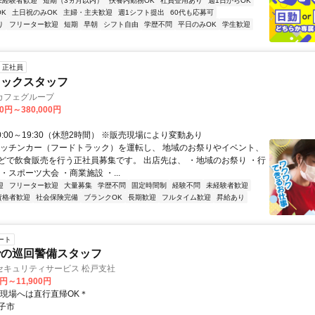
未経験者歓迎
短期（3ヵ月以内）
扶養内勤務OK
社員登用あり
週1日からOK
K
土日祝のみOK
主婦・主夫歓迎
週1シフト提出
60代も応募可
り
フリーター歓迎
短期
早朝
シフト自由
学歴不問
平日のみOK
学生歓迎
正社員
ラックスタッフ
カフェグループ
00円～380,000円
0:00～19:30（休憩2時間） ※販売現場により変動あり
キッチンカー（フードトラック）を運転し、 地域のお祭りやイベント、
どで飲食販売を行う正社員募集です。 出店先は、 ・地域のお祭り ・行
・スポーツ大会 ・商業施設 ・...
迎
フリーター歓迎
大量募集
学歴不問
固定時間制
経験不問
未経験者歓迎
資格者歓迎
社会保険完備
ブランクOK
長期歓迎
フルタイム歓迎
昇給あり
ート
での巡回警備スタッフ
セキュリティサービス 松戸支社
0円～11,900円
＊現場へは直行直帰OK＊
子市