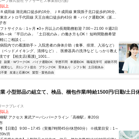
ープ株式会社 ケアサービス事業部(介護)
0円以上
ＪＲ成田線 湖北南口徒歩約16分、ＪＲ成田線 東我孫子北口徒歩約36分、
/東京メトロ千代田線 天王台南口徒歩約43分 車・バイク通勤OK（派遣
子市
フトサイクル：1ヶ月 ●3ヶ月以上の長期勤務歓迎 7:00～21:00 ※週2日
日6h～ok 「平日のみ」「土日祝のみ」の働き方もOK！ 短時間勤務希望
軽にご相談く...
＜病院内での看護助手＞ 入院患者の身体介助（食事、排泄、入浴など）
備（ベッドメイキング、清掃など）、 医療器具の洗浄など しっかり教え
す 【柏支店(看護)_1001...
迎
副業・WワークOK
バイク通勤OK
学歴不問
車通勤OK
職場見学可
経験不問
残業なし
月1シフト提出
ブランクOK
育休あり
シフト制
土日祝休み
書不要
友達と応募OK
髪型・髪色自由
業 小型部品の組立て、検品、梱包作業/時給1500円/日勤/土日
ワークプレイス
0円以上
最寄り駅 高柳駅 アクセス 東武アーバンパークライン「高柳駅」車20分
市
 【日勤】 9:00～17:45（実働7時間45分/休憩60分） ※残業目安：1～
20h/月