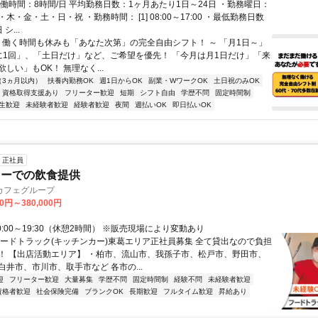
実働時間：8時間/日 平均勤務日数：1ヶ月あたり1日～24日 ・勤務曜日：
木・金・土・日・祝 ・勤務時間： [1] 08:00～17:00 ・最低勤務日数
シ...
～ 働く時間も休みも「あなた次第」の完全自由シフト！ ～ 「月1日～」
に1回」、「土日だけ」など、ご希望を優先！ 「今月は月1日だけ」「来
しい」もOK！ 無理なく...
（3ヵ月以内）
扶養内勤務OK
週1日からOK
副業・WワークOK
土日祝のみOK
資格取得支援あり
フリーター歓迎
短期
シフト自由
学歴不問
固定時間制
生歓迎
未経験者歓迎
経験者歓迎
夜間
週払いOK
即日払いOK
正社員
カーでの飲食提供
カフェグループ
00円～380,000円
0:00～19:30（休憩2時間） ※販売現場により変動あり
フードトラック(キッチンカー)東葛エリア正社員募集 全て貸出なので負担
！ 【出店活動エリア】 ・柏市、流山市、我孫子市、松戸市、野田市、
白井市、市川市、取手市など 各市の...
迎
フリーター歓迎
大量募集
学歴不問
固定時間制
経験不問
未経験者歓迎
資格者歓迎
社会保険完備
ブランクOK
長期歓迎
フルタイム歓迎
昇給あり