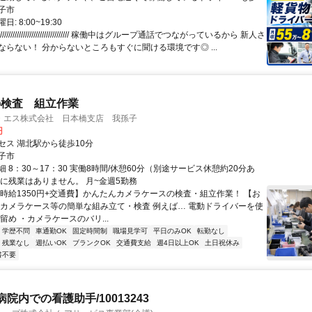
※直行直帰も相談OK！
子市
: 8:00~19:30
///////////////////////////////// 稼働中はグループ通話でつながっているから 新人さ
ならない！ 分からないところもすぐに聞ける環境です◎ ...
の検査 組立作業
・エス株式会社 日本橋支店 我孫子
円
セス 湖北駅から徒歩10分
子市
 8：30～17：30 実働8時間/休憩60分（別途サービス休憩約20分あ
的に残業はありません。 月~金週5勤務
【時給1350円+交通費】かんたんカメラケースの検査・組立作業！ 【お
 カメラケース等の簡単な組み立て・検査 例えば… 電動ドライバーを使
留め ・カメラケースのバリ...
学歴不問
車通勤OK
固定時間制
職場見学可
平日のみOK
転勤なし
残業なし
週払いOK
ブランクOK
交通費支給
週4日以上OK
土日祝休み
書不要
院内での看護助手/10013243