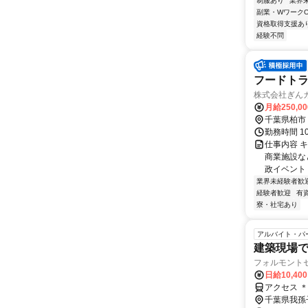
制服あり
業界
副業・WワークO
資格取得支援あ
経験不問
フードト
株式会社ぎん
月給250,0
千葉県柏市
勤務時間 1
仕事内容 
商業施設な
政イベント 
業界未経験者歓
経験者歓迎
有
寮・社宅あり
アルバイト・パ
建築現場
フォルモント
日給10,40
アクセス 
千葉県我孫