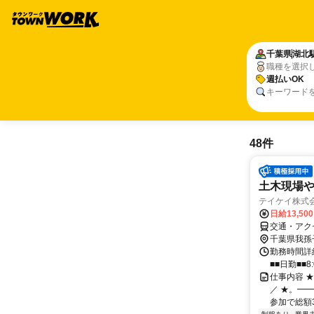
千葉県
湖北
職種を選択
週払いOK
キーワード
48件
土木現場
テイケイ株式会
日給13,50
交通・アク
千葉県我孫
勤務時間詳細
■■日勤■■8:
仕事内容 
／ ★。━
参加で総額3万