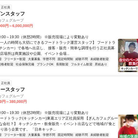
正社員
ゴンスタッフ
カフェグループ
000円～6,000,000円
0:00～19:30（休憩2時間） ※販売現場により変動あり
【一人の時間も大切にできるフードトラック運営スタッフ】 フードトラ
チンカー）で各地へ出店し、 接客・販売・簡単な調理を行う正社員募
出店場所は商業施設や公園、イベント会場...
迎
フリーター歓迎
大量募集
学歴不問
固定時間制
経験不問
未経験者歓迎
資格者歓迎
社会保険完備
ブランクOK
長期歓迎
フルタイム歓迎
昇給あり
正社員
カースタッフ
カフェグループ
00円～380,000円
0:00～19:30（休憩2時間） ※販売現場により変動あり
フードトラック(キッチンカー)東葛エリア正社員採用 【ぎんカフェグルー
な会社？】 キッチンカー・飲食販売・イベント出店などで地域の“食と
り添う企業です。 「日本キッチ...
迎
フリーター歓迎
大量募集
学歴不問
固定時間制
経験不問
未経験者歓迎