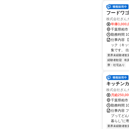
フードワ
株式会社ぎん
年俸3,000,
千葉県柏市
勤務時間 1
仕事内容 
ック（キッ
集です。 
業界未経験者歓
経験者歓迎
有
寮・社宅あり
キッチン
株式会社ぎん
月給250,0
千葉県柏市
勤務時間 1
仕事内容 
プってどん
暮らし”に寄
業界未経験者歓