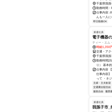
活躍中！ 
千葉県我孫
勤務時間・曜日
仕事内容: ///
んも一人に
即日勤務OK
派遣社員
電子機器
ティー・エム
時給1,350
交通・アク
千葉県我孫
勤務時間詳細
り） 基本
仕事内容 
仕事内容】
って ・ネジ
主婦・主夫歓迎
交通費全額支給
服装自由
履歴
派遣社員
我孫子市_病