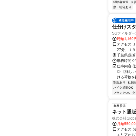
経験者歓迎
有
寮・社宅あり
仕分けスタ
SGフィルダー株
時給1,160
アクセス 
27分、Ｊ
千葉県我孫
勤務時間 0
仕事内容 
◎ 【詳し
ける荷物を
制服あり
社員
バイク通勤OK
ブランクOK
交
業務委託
ネット通
株式会社Global
月給550,0
アクセス: 湖北駅、東我孫子駅ほか ※我孫子市、柏市、印西市、取手市などの近隣
エリアから