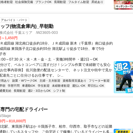
資格者歓迎
社会保険完備
ブランクOK
長期歓迎
フルタイム歓迎
昇給あり
アルバイト・パート
ッフ(物流倉庫内)_早朝勤
式会社 千葉エリア /W23605-003
円～1,450円
ＪＲ成田線 湖北南口徒歩約18分、ＪＲ成田線 新木（千葉県）南口徒歩約
Ｒ成田線 東我孫子北口徒歩約55分 湖北駅より徒歩で18分、車で5分
子市
4:00～07:30 火・水・木・金・土 ・実働3時間半 ・週2日～OK
仕分けて、ベルトコンベアに流すだけ！シンプル作業で未経験でも安心
いお仕事内容例】 佐川急便の配送センターで、 ネット注文や街中で見か
配達先ごとに仕分けるお仕事です。 シ...
登用あり
副業・WワークOK
主婦・主夫歓迎
資格取得支援あり
フリーター歓迎
早朝
学歴不問
車通勤OK
学生歓迎
未経験者歓迎
週払いOK
即日払いOK
通費支給
長期歓迎
週2・3日からOK
シフト制
販専門の宅配ドライバー
Stage
00円～810,000円
通勤しているスタッフや、ご自宅近くで稼働しているドライバーも多数