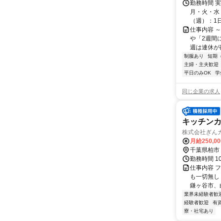
勤務時間 
月・火・水・
（週）：1日 
仕事内容 
や「2週間
週は連休が欲
制服あり
短期
主婦・主夫歓迎
平日のみOK
学
同じ企業の求人
キッチン
株式会社ぎん
月給250,0
千葉県柏市
勤務時間 1
仕事内容 
も一切無し
鎌ヶ谷市、
業界未経験者歓
経験者歓迎
有
寮・社宅あり