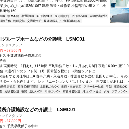
【千葉県白井市】小型部品の組立て、検品、梱包作業/時給1500円/日勤/
業少なめ_keiyo1526/1067 職種 製造・軽作業 小型部品の組立て、検
時給150...
OK
学歴不問
車通勤OK
即日勤務OK
固定時間制
平日のみOK
未経験者歓迎
保険完備
制服貸与
交通費支給
長期休暇あり
食事補助あり
!グループホームなどの介護職 LSMC01
ェンドスタッフ
0円～37,800円
セス 千葉県我孫子市湖北台
子市
 実働時間：1日あたり16時間 平均勤務日数：1ヶ月あたり8日 夜勤 16:00〜翌11:
務 ※週2日〜のシフト制 （月1回希望を提出） ⭐勤務シフトは...
■お任せするお仕事は…■ 食事介助・入浴介助・排泄介助を含む 見回りが中心。 そ
サポートもお任します。 レクリエーションなどはナシ♪ また、呼び出しがあれば、 その
未経験者歓迎
変形労働時間制
土日祝のみOK
主婦・主夫歓迎
フリーター歓迎
早朝
車通勤OK
前
経験者歓迎
夜間
週払いOK
即日払いOK
有資格者歓迎
月1シフト提出
夕方
ブランクOK
通所介護施設などの介護士 LSMC01
ェンドスタッフ
0円～37,800円
セス 千葉県我孫子市中峠