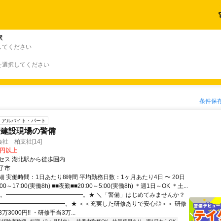
駅
してください
を選択してください
条件保
アルバイト・パート
や建設現場の警備
社 柏支社[14]
0円以上
セス 湖北駅から徒歩圏内
子市
 実働時間：1日あたり8時間 平均勤務日数：1ヶ月あたり4日 〜 20日
00～17:00(実働8h) ■■夜勤■■20:00～5:00(実働8h) ＊週1日～OK ＊土...
★。━━━━━━━━━━━━━。★ ＼「警備」はじめてみませんか？
━━━━━━━━━━━━。★ ＜＜充実した研修ありで安心◎＞＞ 研修
3000円!! ・研修手当3万...