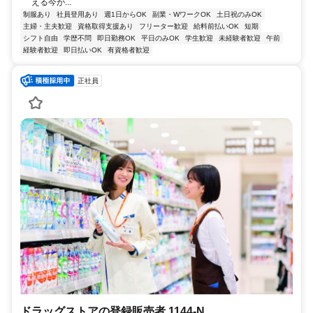
える今が...
制服あり
社員登用あり
週1日からOK
副業・WワークOK
土日祝のみOK
主婦・主夫歓迎
資格取得支援あり
フリーター歓迎
給料前払いOK
短期
シフト自由
学歴不問
即日勤務OK
平日のみOK
学生歓迎
未経験者歓迎
午前
経験者歓迎
即日払いOK
有資格者歓迎
正社員
ドラッグストアの登録販売者 1144-N