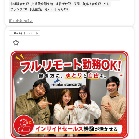
未経験者歓迎
交通費全額支給
経験者歓迎
夜間
有資格者歓迎
夕方
ブランクOK
長期歓迎
週2・3日からOK
同じ企業の求人
アルバイト・パート