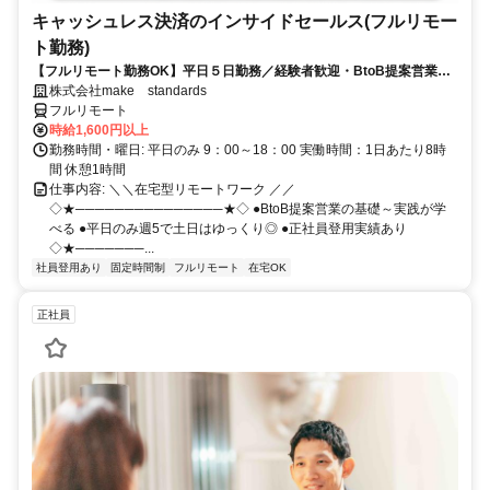
キャッシュレス決済のインサイドセールス(フルリモー
ト勤務)
【フルリモート勤務OK】平日５日勤務／経験者歓迎・BtoB提案営業で
スキルアップ
株式会社make standards
フルリモート
時給1,600円以上
勤務時間・曜日: 平日のみ 9：00～18：00 実働時間：1日あたり8時
間 休憩1時間
仕事内容: ＼＼在宅型リモートワーク ／／
◇★───────────────★◇ ●BtoB提案営業の基礎～実践が学
べる ●平日のみ週5で土日はゆっくり◎ ●正社員登用実績あり
◇★───────...
社員登用あり
固定時間制
フルリモート
在宅OK
正社員