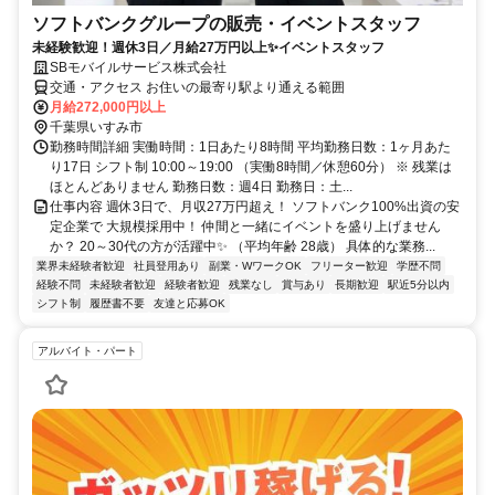
ソフトバンクグループの販売・イベントスタッフ
未経験歓迎！週休3日／月給27万円以上✨イベントスタッフ
SBモバイルサービス株式会社
交通・アクセス お住いの最寄り駅より通える範囲
月給272,000円以上
千葉県いすみ市
勤務時間詳細 実働時間：1日あたり8時間 平均勤務日数：1ヶ月あた
り17日 シフト制 10:00～19:00 （実働8時間／休憩60分） ※ 残業は
ほとんどありません 勤務日数：週4日 勤務日：土...
仕事内容 週休3日で、月収27万円超え！ ソフトバンク100%出資の安
定企業で 大規模採用中！ 仲間と一緒にイベントを盛り上げません
か？ 20～30代の方が活躍中✨ （平均年齢 28歳） 具体的な業務...
業界未経験者歓迎
社員登用あり
副業・WワークOK
フリーター歓迎
学歴不問
経験不問
未経験者歓迎
経験者歓迎
残業なし
賞与あり
長期歓迎
駅近5分以内
シフト制
履歴書不要
友達と応募OK
アルバイト・パート