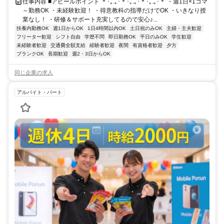
仕事内容 ■アピールポイント ＊･｡.｡･＊･｡.｡･＊･｡.｡･＊ ・週1日×1コマ
～勤務OK ・未経験歓迎！ ・得意教科の指導だけでOK ・いきなり授
業なし！ ・研修＆サポート充実してるので安心♪...
扶養内勤務OK
週1日からOK
1日4時間以内OK
土日祝のみOK
主婦・主夫歓迎
フリーター歓迎
シフト自由
学歴不問
即日勤務OK
平日のみOK
学生歓迎
未経験者歓迎
交通費全額支給
経験者歓迎
夜間
有資格者歓迎
夕方
ブランクOK
長期歓迎
週2・3日からOK
同じ企業の求人
アルバイト・パート