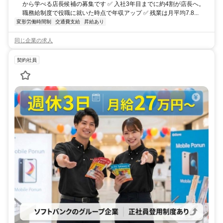
から学べる店長候補の募集です ✅ 入社3年目までに約4割が店長へ。
職務給制度で役職に就いた時点で年収アップ ✅ 残業は月平均7.8...
変形労働時間制
交通費支給
昇給あり
同じ企業の求人
契約社員