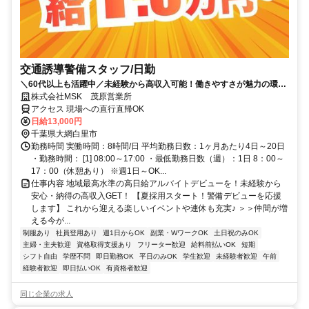
交通誘導警備スタッフ/日勤
＼60代以上も活躍中／未経験から高収入可能！働きやすさが魅力の環境
で警備員デビューをしませんか！雨天による稼働中止はないので、安定
株式会社MSK 茂原営業所
して収入を得られます！【月収26万円可能！日払いもOK！】勤務3日前
アクセス 現場への直行直帰OK
迄シフト申請が可能です！週1日～・短期もOK！あなたのライフスタイ
日給13,000円
ルに合わせてお仕事しませんか！未経験者大歓迎！年代幅広く活躍して
千葉県大網白里市
います。
勤務時間 実働時間：8時間/日 平均勤務日数：1ヶ月あたり4日～20日
・勤務時間： [1] 08:00～17:00 ・最低勤務日数（週）：1日 8：00～
17：00（休憩あり） ※週1日～OK...
仕事内容 地域最高水準の高日給アルバイトデビューを！未経験から
安心・納得の高収入GET！ 【夏採用スタート！警備デビューを応援
します】 これから迎える楽しいイベントや連休も充実♪ ＞＞仲間が増
える今が...
制服あり
社員登用あり
週1日からOK
副業・WワークOK
土日祝のみOK
主婦・主夫歓迎
資格取得支援あり
フリーター歓迎
給料前払いOK
短期
シフト自由
学歴不問
即日勤務OK
平日のみOK
学生歓迎
未経験者歓迎
午前
経験者歓迎
即日払いOK
有資格者歓迎
同じ企業の求人