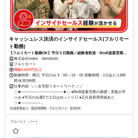
キャッシュレス決済のインサイドセールス(フルリモー
ト勤務)
【フルリモート勤務OK】平日５日勤務／経験者歓迎・BtoB提案営業で
スキルアップ
株式会社make standards
フルリモート
時給1,600円以上
勤務時間・曜日: 平日のみ 9：00～18：00 実働時間：1日あたり8時
間 休憩1時間
仕事内容: ＼＼在宅型リモートワーク ／／
◇★───────────────★◇ ●BtoB提案営業の基礎～実践が学
べる ●平日のみ週5で土日はゆっくり◎ ●正社員登用実績あり
◇★───────...
社員登用あり
固定時間制
フルリモート
在宅OK
アルバイト・パート