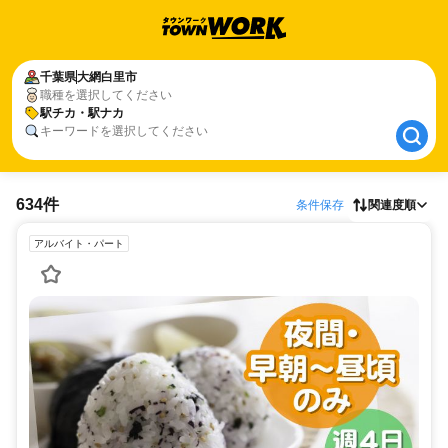
千葉県
千葉県
大網白里市
大網白里市
職種を選択してください
駅チカ・駅ナカ
駅チカ・駅ナカ
キーワードを選択してください
634件
条件保存
関連度順
アルバイト・パート