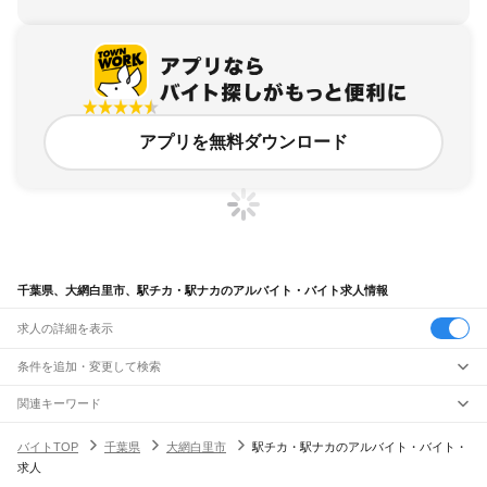
アプリを無料ダウンロード
千葉県、大網白里市、駅チカ・駅ナカのアルバイト・バイト求人情報
求人の詳細を表示
条件を追加・変更して検索
市区町村を追加・変更
関連キーワード
千葉県 大網白里市 大網駅
千葉県 大網白里市 駅近
千葉県 大網白里市 永田駅 大網
千葉県
駅を追加・変更
バイトTOP
千葉県
大網白里市
駅チカ・駅ナカのアルバイト・バイト・
千葉県 駅チカ・駅ナカ なべや
千葉県大網白里市
千葉県
すべて
求人
千葉市
すべて
職種を追加・変更
JR武蔵野線
中央区
花見川区
稲毛区
若葉区
緑区
美浜区