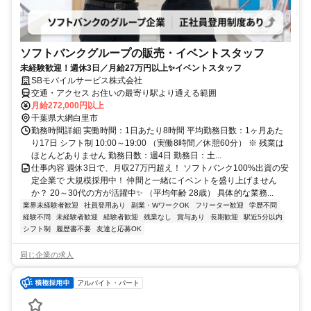
ソフトバンクグループの販売・イベントスタッフ
未経験歓迎！週休3日／月給27万円以上✨イベントスタッフ
SBモバイルサービス株式会社
交通・アクセス お住いの最寄り駅より通える範囲
月給272,000円以上
千葉県大網白里市
勤務時間詳細 実働時間：1日あたり8時間 平均勤務日数：1ヶ月あた
り17日 シフト制 10:00～19:00 （実働8時間／休憩60分） ※ 残業は
ほとんどありません 勤務日数：週4日 勤務日：土...
仕事内容 週休3日で、月収27万円超え！ ソフトバンク100%出資の安
定企業で 大規模採用中！ 仲間と一緒にイベントを盛り上げません
か？ 20～30代の方が活躍中✨ （平均年齢 28歳） 具体的な業務...
業界未経験者歓迎
社員登用あり
副業・WワークOK
フリーター歓迎
学歴不問
経験不問
未経験者歓迎
経験者歓迎
残業なし
賞与あり
長期歓迎
駅近5分以内
シフト制
履歴書不要
友達と応募OK
同じ企業の求人
アルバイト・パート