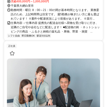
な場所で働くことが可能です。 ※自宅から車で通える範囲 ・転勤は
月給400,000円～1,000,000円
ありません。 ・マイカーかレンタル車両での直行直帰 ・車通勤可
千葉県大網白里市
勤務時間・曜日: 8：00～21：00の間が基本時間となります。 業務委
託のため、上記時間帯は目安です。 週5勤務が稼ぎたい方に最も選ば
れています！ ※案件や配達状況により前後があります。 ※直行...
仕事内容: ✅️仕事内容 提携先の配送会社様へ荷物を受け取りに行き、
近隣のご自宅や会社などに配送します！ ■配送物の例 ・ネットショッ
ピングの商品 ・ふるさと納税の返礼品 ・果物、野菜 ・雑貨 ...
シフト自由
即日勤務OK
駅近5分以内
正社員