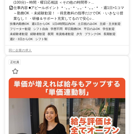
(100分)～時間・曜日応相談 ＜その他の時間帯＞...
仕事内容 ■アピールポイント ＊･｡.｡･＊･｡.｡･＊･｡.｡･＊ ・週1日×1コマ
～勤務OK ・未経験歓迎！ ・得意教科の指導だけでOK ・いきなり授
業なし！ ・研修＆サポート充実してるので安心♪...
扶養内勤務OK
週1日からOK
1日4時間以内OK
土日祝のみOK
主婦・主夫歓迎
フリーター歓迎
シフト自由
学歴不問
即日勤務OK
平日のみOK
学生歓迎
未経験者歓迎
経験者歓迎
夜間
有資格者歓迎
夕方
ブランクOK
長期歓迎
週2・3日からOK
シフト制
同じ企業の求人
正社員