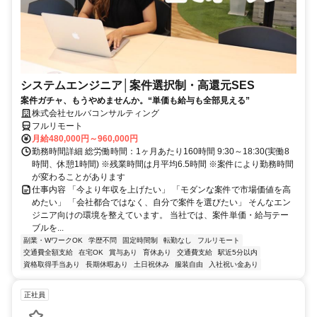
システムエンジニア│案件選択制・高還元SES
案件ガチャ、もうやめませんか。“単価も給与も全部見える”
株式会社セルバコンサルティング
フルリモート
月給480,000円～960,000円
勤務時間詳細 総労働時間：1ヶ月あたり160時間 9:30～18:30(実働8
時間、休憩1時間) ※残業時間は月平均6.5時間 ※案件により勤務時間
が変わることがあります
仕事内容 「今より年収を上げたい」 「モダンな案件で市場価値を高
めたい」 「会社都合ではなく、自分で案件を選びたい」 そんなエン
ジニア向けの環境を整えています。 当社では、案件単価・給与テー
ブルを...
副業・WワークOK
学歴不問
固定時間制
転勤なし
フルリモート
交通費全額支給
在宅OK
賞与あり
育休あり
交通費支給
駅近5分以内
資格取得手当あり
長期休暇あり
土日祝休み
服装自由
入社祝い金あり
正社員