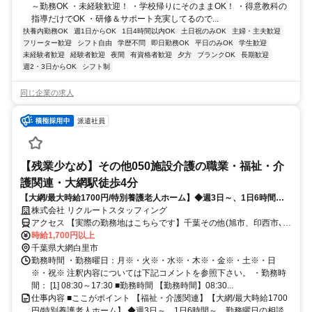
～勤務OK ・未経験歓迎！ ・学校帰りにそのままOK！ ・得意教科の
指導だけでOK ・研修＆サポート充実してるので...
扶養内勤務OK
週1日からOK
1日4時間以内OK
土日祝のみOK
主婦・主夫歓迎
フリーター歓迎
シフト自由
学歴不問
即日勤務OK
平日のみOK
学生歓迎
未経験者歓迎
経験者歓迎
夜間
有資格者歓迎
夕方
ブランクOK
長期歓迎
週2・3日からOK
シフト制
同じ企業の求人
派遣社員
【残業少なめ】その他050施設介護の職業・福祉・介
護関連・大網駅徒歩4分
【大網/最大時給1700円/特別養護老人ホーム】◆週3日～、1日6時間
～、勤務曜日の相談可能
株式会社 リクルートスタッフィング
アクセス 【実際の勤務地はこちらです】千葉その他(旭市、印西市､市
原市など)千葉県大網駅徒歩4分バス24分
時給1,700円以上
千葉県大網白里市
勤務時間 ・勤務曜日：月※・火※・水※・木※・金※・土※・日
※・祝※ 注釈内容については下記コメントを参照下さい。 ・勤務時
間： [1] 08:30～17:30 ■勤務時間 【勤務時間】08:30...
仕事内容 ■ここがポイント 【福祉・介護関連】【大網/最大時給1700
円/特別養護老人ホーム】 ◆週3日～、1日6時間～、勤務曜日の相談