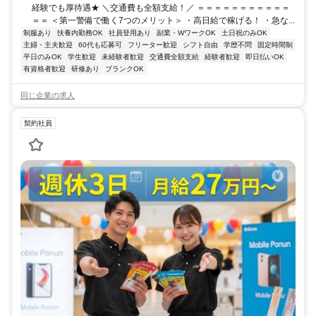
経験でも厚待遇★ ＼交通費も全額支給！／ ＝＝＝＝＝＝＝＝＝＝＝
＝＝ ＜第一警備で働く7つのメリット＞ ・高日給で稼げる！ ・急な...
制服あり
扶養内勤務OK
社員登用あり
副業・WワークOK
土日祝のみOK
主婦・主夫歓迎
60代も応募可
フリーター歓迎
シフト自由
学歴不問
固定時間制
平日のみOK
学生歓迎
未経験者歓迎
交通費全額支給
経験者歓迎
即日払いOK
有資格者歓迎
研修あり
ブランクOK
同じ企業の求人
契約社員