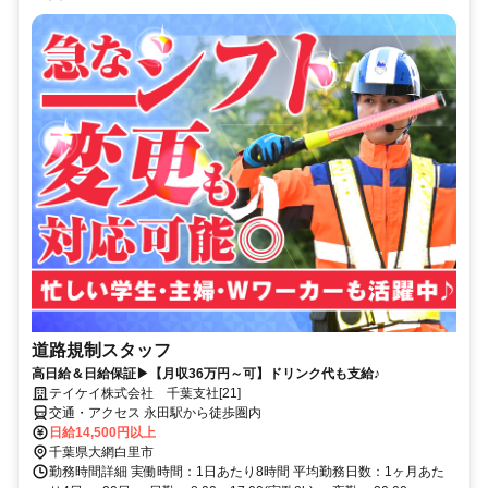
道路規制スタッフ
高日給＆日給保証▶【月収36万円～可】ドリンク代も支給♪
テイケイ株式会社 千葉支社[21]
交通・アクセス 永田駅から徒歩圏内
日給14,500円以上
千葉県大網白里市
勤務時間詳細 実働時間：1日あたり8時間 平均勤務日数：1ヶ月あた