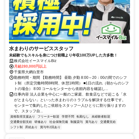
水まわりのサービススタッフ
未経験でもスキルを身につけ前職より年収100万UPした方多数！
株式会社イースマイルBiz
月給280,000円以上
千葉県大網白里市
勤務時間・期間 【勤務時間】 昼勤 夕勤 8:00～20：00の間でのシフ
ト制 （所定労働時間8時間、休憩1時間） ■1日の流れ（朝からのシフ
トの場合） 8:00 コールセンターから依頼内容を確認し...
仕事内容 法人企業を中心に一般のご家庭、飲食店などで起こる「水
がとまらない」といった水まわりのトラブルを解決する仕事です。
センターで集約したご依頼をスタッフ一人ひとりに割り振りますの
で、スタッフ自...
資格取得支援あり
フリーター歓迎
学歴不問
転勤なし
未経験者歓迎
交通費全額支給
研修あり
社会保険完備
制服貸与
賞与あり
交通費支給
シフト制
昇給あり
賞与年2回あり