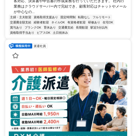
客対応、決算書や申告書の作成業務を行っていただきます。 社内の
業務はクラウドサーバー内で完結でき、顧客対応はチャットやメール
が中心なの...
主婦・主夫歓迎
資格取得支援あり
固定時間制
転勤なし
フルリモート
交通費全額支給
経験者歓迎
ネイルOK
有資格者歓迎
研修あり
在宅OK
賞与あり
ブランクOK
育休あり
交通費支給
長期歓迎
駅近5分以内
資格取得手当あり
ピアスOK
土日祝休み
派遣社員