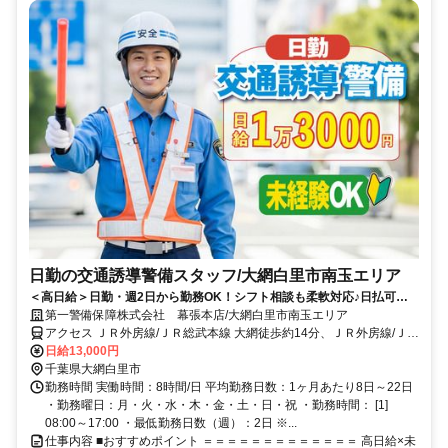
日勤の交通誘導警備スタッフ/大網白里市南玉エリア
＜高日給＞日勤・週2日から勤務OK！シフト相談も柔軟対応♪日払可◎
未経験歓迎★
第一警備保障株式会社 幕張本店/大網白里市南玉エリア
アクセス ＪＲ外房線/ＪＲ総武本線 大網徒歩約14分、ＪＲ外房線/ＪＲ
総武本線 大網徒歩約14分、ＪＲ外房線 永田（千葉県）徒歩約41分 直
日給13,000円
行直帰OK＊交通費全額支給＊
千葉県大網白里市
勤務時間 実働時間：8時間/日 平均勤務日数：1ヶ月あたり8日～22日
・勤務曜日：月・火・水・木・金・土・日・祝 ・勤務時間： [1]
08:00～17:00 ・最低勤務日数（週）：2日 ※...
仕事内容 ■おすすめポイント ＝＝＝＝＝＝＝＝＝＝＝＝＝ 高日給×未