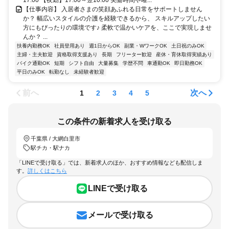
17:00 【夜勤】17:00～翌10:00 実働時間や曜...
【仕事内容】 入居者さまの笑顔あふれる日常をサポートしません
か？ 幅広いスタイルの介護を経験できるから、 スキルアップしたい
方にもぴったりの環境です♪ 柔軟で温かいケアを、ここで実現しませ
んか？ ...
扶養内勤務OK
社員登用あり
週1日からOK
副業・WワークOK
土日祝のみOK
主婦・主夫歓迎
資格取得支援あり
長期
フリーター歓迎
産休・育休取得実績あり
バイク通勤OK
短期
シフト自由
大量募集
学歴不問
車通勤OK
即日勤務OK
平日のみOK
転勤なし
未経験者歓迎
前へ
次へ
1
2
3
4
5
この条件の新着求人を受け取る
千葉県 / 大網白里市
駅チカ・駅ナカ
「LINEで受け取る」では、新着求人のほか、おすすめ情報なども配信しま
す。
詳しくはこちら
LINEで受け取る
メールで受け取る