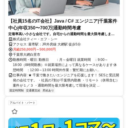
【社員15名のIT会社】Java / C# エンジニア|千葉案件
中心|年収350〜700万|通勤時間考慮
定着率高い小さな会社です。自宅からの通勤時間を最大限考慮しま
す！！
株式会社ティー・エフ・シー
アクセス: 最寄駅：JR外房線 大網駅 徒歩5分
月給250,000円～500,000円
千葉県大網白里市
勤務時間・曜日: 勤務日 ：月～金曜日 就業時間 ：9:00～
18:00（8時間勤務）※就業場所によって異なるケースがあります 休
憩時間 ：12:00～13:00 時間外作業：繁忙期にお願い...
仕事内容: ★ 千葉で働きたいエンジニアを応援します！ SESと受託開
発の会社です。 ・社員の7割が千葉県内勤務 ・リモート（併用含む）
案件が１／３ ・通勤時間を最大限考慮して現場を決定 ...
固定時間制
交通費支給
昇給あり
アルバイト・パート