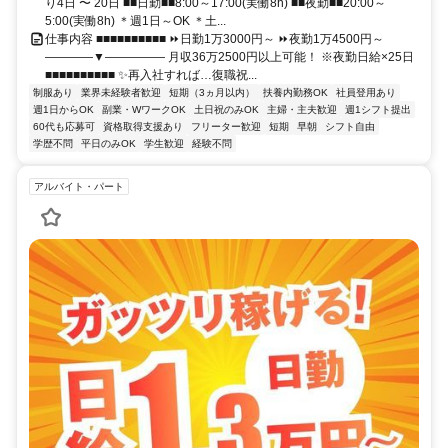
り4日 〜 20日 ■■日勤■■8:00～17:00(実働8h) ■■夜勤■■20:00～
5:00(実働8h) ＊週1日～OK ＊土...
仕事内容 ■■■■■■■■■■ ⏩日勤1万3000円～ ⏩夜勤1万4500円～
――――▼――――― 月収36万2500円以上可能！ ※夜勤日給×25日
■■■■■■■■■■ ✨再入社すれば…復職祝...
制服あり
業界未経験者歓迎
短期（3ヵ月以内）
扶養内勤務OK
社員登用あり
週1日からOK
副業・WワークOK
土日祝のみOK
主婦・主夫歓迎
週1シフト提出
60代も応募可
資格取得支援あり
フリーター歓迎
短期
早朝
シフト自由
学歴不問
平日のみOK
学生歓迎
経験不問
アルバイト・パート