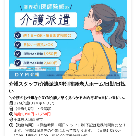
介護スタッフ/介護派遣/特別養護老人ホーム/日勤/日払
い
＼介護のお仕事ならDYM介護／早く見つかる＆給与UP⭐️日払い週払い
OK⭐️希望シフトで無理なく働ける✨
DYM介護(DYMキャリア)
【最寄り駅】 ・長浦駅
時給1,350円～1,750円
千葉県大網白里市
【勤務時間】 ＜勤務時間・曜日＞ シフト制 下記は勤務時間例になり
ます。 実際は派遣先の企業によって異なります。 【日勤】08:00-