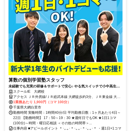
算数の個別学習塾スタッフ
未経験でも充実の研修＆サポートで安心♪ やる気スイッチで小中高生と
の1対1または1対2の個別指導！
スクールIE 大網校
アクセス ＪＲ外房線/ＪＲ総武本線 大網徒歩約3分、ＪＲ東金線 大網
徒歩約3分、ＪＲ外房線 永田（千葉県）徒歩約28分
1業務あたり 1,900円（コマ 100分）
千葉県大網白里市
勤務時間 実働時間：1時間40分/日 平均勤務日数：1ヶ月あたり4日～
22日 【勤務時間】 17：50～19：30 ★週何日でもOK ★1日1コマ
(100分)～時間・曜日応相談 ＜その他の時間帯＞...
仕事内容 ■アピールポイント ＊･｡.｡･＊･｡.｡･＊･｡.｡･＊ ・週1日×1コマ