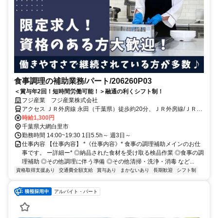
食事調理の補助業務/パート/206260P03
＜賞与年2回！短時間労働可能！＞融通の利くシフト制！
フジ産業 フジ産業株式会社
アクセス ＪＲ外房線 永田（千葉県）徒歩約20分、ＪＲ外房線/ＪＲ総
武本線 大網徒歩約39分、ＪＲ東金線 大網徒歩約39分 ＪＲ外房線 永
時給1,300円
田駅 車４分
千葉県大網白里市
勤務時間 14:00~19:30 1日5.5h～ 週3日～
仕事内容 【仕事内容】 *《仕事内容》* 食事の調理補助メインのお仕
事です。 ー詳細ー* ◎納品された食材を受け取る検品作業 ◎食事の調
理補助 ◎その他調理に伴う準備 ◎その他清掃・洗浄・消毒 など...
資格取得支援あり
交通費全額支給
賞与あり
まかないあり
長期歓迎
シフト制
アルバイト・パート