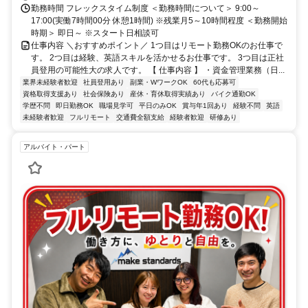
勤務時間 フレックスタイム制度 ＜勤務時間について＞ 9:00～
17:00(実働7時間00分 休憩1時間) ※残業月5～10時間程度 ＜勤務開始
時期＞ 即日～ ※スタート日相談可
仕事内容 ＼おすすめポイント／ 1つ目はリモート勤務OKのお仕事で
す。 2つ目は経験、英語スキルを活かせるお仕事です。 3つ目は正社
員登用の可能性大の求人です。 【 仕事内容 】 ・資金管理業務（日...
業界未経験者歓迎
社員登用あり
副業・WワークOK
60代も応募可
資格取得支援あり
社会保険あり
産休・育休取得実績あり
バイク通勤OK
学歴不問
即日勤務OK
職場見学可
平日のみOK
賞与年1回あり
経験不問
英語
未経験者歓迎
フルリモート
交通費全額支給
経験者歓迎
研修あり
アルバイト・パート