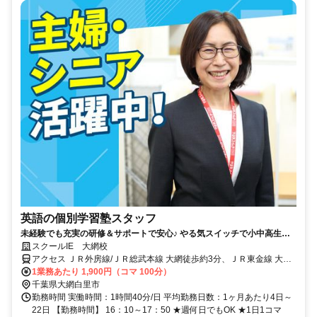
英語の個別学習塾スタッフ
未経験でも充実の研修＆サポートで安心♪ やる気スイッチで小中高生と
の1対1または1対2の個別指導！
スクールIE 大網校
アクセス ＪＲ外房線/ＪＲ総武本線 大網徒歩約3分、ＪＲ東金線 大網
徒歩約3分、ＪＲ外房線 永田（千葉県）徒歩約28分
1業務あたり 1,900円（コマ 100分）
千葉県大網白里市
勤務時間 実働時間：1時間40分/日 平均勤務日数：1ヶ月あたり4日～
22日 【勤務時間】 16：10～17：50 ★週何日でもOK ★1日1コマ