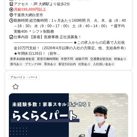
アクセス ・JR 大網駅より徒歩2分
月給190,400円以上
千葉県大網白里市
勤務時間 総労働時間：1ヶ月あたり160時間 月、火、木、金（8：40
～18：30） 水（9：00～17：00） 土（8：40～14：00） ＊週平均
実働40h ＊シフト制勤務
仕事内容 【新着】医療事務 正社員募集！
―――――――――――――――― ★この求人からの応募で入社祝
金10万円支給！（2026年4月以降の入社の方限定。他、支給条件有）
★年間休日126日！（前年...
業界未経験者歓迎
変形労働時間制
学歴不問
経験不問
交通費全額支給
研修あり
賞与あり
ブランクOK
育休あり
駅近5分以内
社割あり
入社祝い金あり
アルバイト・パート