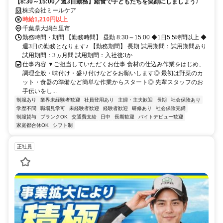
【8:30～15:00／週3日勤務】給食で子どもたちを笑顔にしましょう♪
株式会社ミールケア
時給1,210円以上
千葉県大網白里市
勤務時間・期間 【勤務時間】 昼勤 8:30～15:00 ◆1日5.5時間以上 ◆
週3日の勤務となります♪ 【勤務期間】 長期 試用期間：試用期間あり
試用期間：3ヵ月間 試用期間：入社後3か...
仕事内容 ▼ご担当していただくお仕事 食材の仕込み作業をはじめ、
調理全般・味付け・盛り付けなどをお願いします◎ 最初は野菜のカ
ット・食器の準備など簡単な作業からスタート◎ 先輩スタッフのお
手伝いをし...
制服あり
業界未経験者歓迎
社員登用あり
主婦・主夫歓迎
長期
社会保険あり
学歴不問
職場見学可
未経験者歓迎
経験者歓迎
研修あり
社会保険完備
制服貸与
ブランクOK
交通費支給
日中
長期歓迎
バイトデビュー歓迎
家庭都合休OK
シフト制
正社員