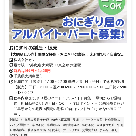
おにぎりの製造・販売
【大網駅ビル内】簡単な接客・おにぎりの製造！ 未経験OK／自由なシ
フト制／中高年活躍中／賄い有
株式会社カン
最寄駅 JR外房線 大網駅 JR東金線 大網駅
時給1,140円～1,425円
千葉県大網白里市
勤務時間 【製造】 17:00～22:00 勤務／週5日（平日）できる方歓迎
【販売】 平日／21:00～翌2:00 6:00～15:00 0:00～5:00 土日祝／5:00
～13:00 〇2...
仕事内容 おにぎり屋のパート・アルバイト募集！ 早朝からお昼頃
迄！即日勤務OK！週４日～OK！ ＜注目ポイント＞ 〇未経験者歓迎
〇早朝からの勤務 ○夜間の勤務 〇自由シフト制 〇まかない有り 〇
中...
制服あり
業界未経験者歓迎
60代も応募可
長期
フリーター歓迎
社会保険あり
バイク通勤OK
学歴不問
車通勤OK
即日勤務OK
経験不問
未経験者歓迎
午前
経験者歓迎
社会保険完備
制服貸与
ブランクOK
交通費支給
まかないあり
駅近5分以内