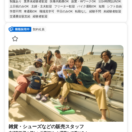
制服あり
業界未経験者歓迎
扶養内勤務OK
副業・WワークOK
1日4時間以内OK
土日祝のみOK
主婦・主夫歓迎
フリーター歓迎
バイク通勤OK
短期
シフト自由
学歴不問
車通勤OK
職場見学可
平日のみOK
転勤なし
経験不問
未経験者歓迎
交通費全額支給
経験者歓迎
契約社員
雑貨・シューズなどの販売スタッフ