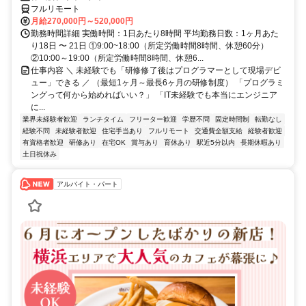
フルリモート
月給270,000円～520,000円
勤務時間詳細 実働時間：1日あたり8時間 平均勤務日数：1ヶ月あた
り18日 〜 21日 ①9:00~18:00（所定労働時間8時間、休憩60分）
②10:00～19:00（所定労働時間8時間、休憩6...
仕事内容 ＼ 未経験でも「研修修了後はプログラマーとして現場デビ
ュー」できる ／ （最短1ヶ月～最長6ヶ月の研修制度） 「プログラミ
ングって何から始めればいい？」 「IT未経験でも本当にエンジニア
に...
業界未経験者歓迎
ランチタイム
フリーター歓迎
学歴不問
固定時間制
転勤なし
経験不問
未経験者歓迎
住宅手当あり
フルリモート
交通費全額支給
経験者歓迎
有資格者歓迎
研修あり
在宅OK
賞与あり
育休あり
駅近5分以内
長期休暇あり
土日祝休み
アルバイト・パート