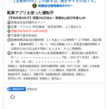
配車アプリを使った運転手
【平均年収500万】実質200日休み！希望休は前日申請もOK
有限会社稲毛構内タクシー
交通・アクセス JR京葉線「稲毛海岸駅」より徒歩1分
月給250,000円～600,000円
千葉県千葉市美浜区
勤務時間詳細 総労働時間：1ヶ月あたり120時間 〜 177時間 ＜隔日勤
務＞ 【勤務時間】7：00～1：00(12勤務) ※1ヶ月変形労働時間制 ※
出勤日の次の日は必ず明休になります。さらに勤務明...
仕事内容 ◎59歳未満の方は全員面接確約◎ ＼電話応募も絶賛受付
中！／ ＝＝＝＝＝＝＝＝＝＝＝＝＝＝ TEL：043-277-8181 （受付
9：00～18：00） ＝＝＝＝＝＝＝＝＝＝＝＝＝＝ 雰...
制服あり
業界未経験者歓迎
変形労働時間制
副業・WワークOK
主婦・主夫歓迎
資格取得支援あり
フリーター歓迎
バイク通勤OK
学歴不問
車通勤OK
職場見学可
転勤なし
経験不問
未経験者歓迎
経験者歓迎
残業なし
即日払いOK
有資格者歓迎
研修あり
賞与あり
派遣社員