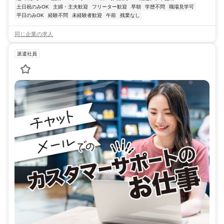
土日祝のみOK
主婦・主夫歓迎
フリーター歓迎
早朝
学歴不問
職場見学可
平日のみOK
経験不問
未経験者歓迎
午前
残業なし
同じ企業の求人
派遣社員