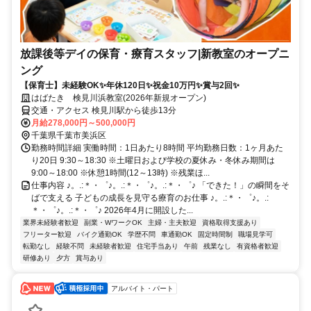
放課後等デイの保育・療育スタッフ|新教室のオープニ
ング
【保育士】未経験OK✨年休120日✨祝金10万円✨賞与2回✨
はばたき 検見川浜教室(2026年新規オープン)
交通・アクセス 検見川駅から徒歩13分
月給278,000円～500,000円
千葉県千葉市美浜区
勤務時間詳細 実働時間：1日あたり8時間 平均勤務日数：1ヶ月あた
り20日 9:30～18:30 ※土曜日および学校の夏休み・冬休み期間は
9:00～18:00 ※休憩1時間(12～13時) ※残業ほ...
仕事内容 ♪。.:＊・゜♪。.:＊・゜♪。.:＊・゜♪ 「できた！」の瞬間をそ
ばで支える 子どもの成長を見守る療育のお仕事 ♪。.:＊・゜♪。.:
＊・゜♪。.:＊・゜♪ 2026年4月に開設した...
業界未経験者歓迎
副業・WワークOK
主婦・主夫歓迎
資格取得支援あり
フリーター歓迎
バイク通勤OK
学歴不問
車通勤OK
固定時間制
職場見学可
転勤なし
経験不問
未経験者歓迎
住宅手当あり
午前
残業なし
有資格者歓迎
研修あり
夕方
賞与あり
アルバイト・パート