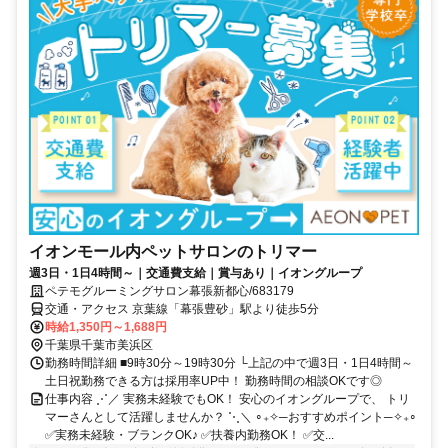
イオンモール内ペットサロンのトリマー
週3日・1日4時間～｜交通費支給｜賞与あり｜イオングループ
ペテモグルーミングサロン幕張新都心/683179
交通・アクセス 京葉線「幕張豊砂」駅より徒歩5分
時給1,350円～1,688円
千葉県千葉市美浜区
勤務時間詳細 ■9時30分～19時30分 └上記の中で週3日・1日4時間～
土日祝勤務できる方は採用率UP中！ 勤務時間の相談OKです◎
仕事内容 ⋰／ 実務未経験でもOK！ 安心のイオングループで、 トリ
マーさんとして活躍しませんか？ ⋱＼ ∘₊✧─おすすめポイント─✧₊∘
✅実務未経験・ブランクOK♪ ✅️扶養内勤務OK！ ✅️交...