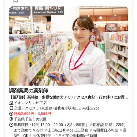
調剤薬局の薬剤師
【薬剤師】高時給！多様な働き方アリ♪アクセス良好、行き帰りにお買い
物OK！イオン薬局で働きませんか？
イオンマリンピア店
交通アクセス JR京葉線 稲毛海岸駅南口から徒歩2分
時給2,695円～3,565円
千葉県千葉市美浜区
勤務曜日・時間 13:00～22:00（内5～8時間）※応相談 閉局（22時）
まで勤務できる方 ※土日祝は月半分以上勤務 ※時間曜日応相談 ※週
3日～OK！ ※休憩時間 ・1日の実労働時間が6時間...