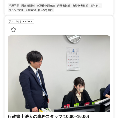
――――――...
学歴不問
固定時間制
交通費全額支給
経験者歓迎
有資格者歓迎
賞与あり
ブランクOK
長期歓迎
駅近5分以内
アルバイト・パート
行政書士法人の事務スタッフ(10:00~16:00)