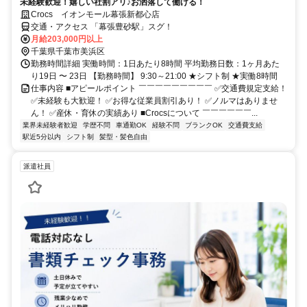
未経験歓迎！嬉しい社割アリ♪お洒落して働ける！
Crocs イオンモール幕張新都心店
交通・アクセス 「幕張豊砂駅」スグ！
月給203,000円以上
千葉県千葉市美浜区
勤務時間詳細 実働時間：1日あたり8時間 平均勤務日数：1ヶ月あた
り19日 〜 23日 【勤務時間】 9:30～21:00 ★シフト制 ★実働8時間
仕事内容 ■アピールポイント ￣￣￣￣￣￣￣￣￣ ✅交通費規定支給！
✅未経験も大歓迎！ ✅お得な従業員割引あり！ ✅ノルマはありませ
ん！ ✅産休・育休の実績あり ■Crocsについて ￣￣￣￣￣￣...
業界未経験者歓迎
学歴不問
車通勤OK
経験不問
ブランクOK
交通費支給
駅近5分以内
シフト制
髪型・髪色自由
派遣社員