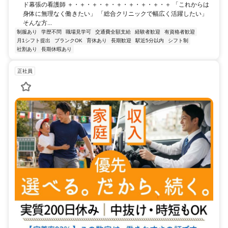
ド幕張の看護師 ＋・＋・＋・＋・＋・＋・＋・＋・＋ 「これからは
身体に無理なく働きたい」 「総合クリニックで幅広く活躍したい」
そんな方...
制服あり
学歴不問
職場見学可
交通費全額支給
経験者歓迎
有資格者歓迎
月1シフト提出
ブランクOK
育休あり
長期歓迎
駅近5分以内
シフト制
社割あり
長期休暇あり
正社員