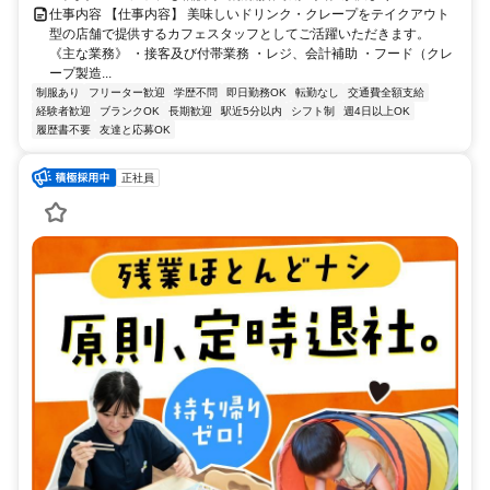
仕事内容 【仕事内容】 美味しいドリンク・クレープをテイクアウト
型の店舗で提供するカフェスタッフとしてご活躍いただきます。
《主な業務》 ・接客及び付帯業務 ・レジ、会計補助 ・フード（クレ
ープ製造...
制服あり
フリーター歓迎
学歴不問
即日勤務OK
転勤なし
交通費全額支給
経験者歓迎
ブランクOK
長期歓迎
駅近5分以内
シフト制
週4日以上OK
履歴書不要
友達と応募OK
正社員