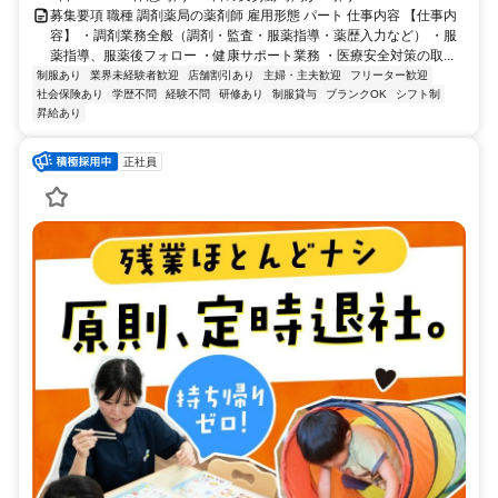
募集要項 職種 調剤薬局の薬剤師 雇用形態 パート 仕事内容 【仕事内
容】 ・調剤業務全般（調剤・監査・服薬指導・薬歴入力など） ・服
薬指導、服薬後フォロー ・健康サポート業務 ・医療安全対策の取...
制服あり
業界未経験者歓迎
店舗割引あり
主婦・主夫歓迎
フリーター歓迎
社会保険あり
学歴不問
経験不問
研修あり
制服貸与
ブランクOK
シフト制
昇給あり
正社員