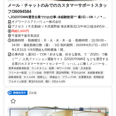
メール・チャットのみでのカスタマーサポートスタッ
フ/36094584
＼ZOZOTOWN運営企業でのお仕事♪未経験歓迎^^ 週3日～OK！／＊お
しゃれオフィスでコツコツと働ける☆服装・髪型・ネイル自由！電話対
ギグワークスアドバリュー株式会社
応ナシのメール・チャットでのお客様対応のお仕事♪★
アクセス ＪＲ京葉線/ＪＲ武蔵野線 海浜幕張北口(中央口)徒歩約5分、
ＪＲ総武本線 幕張南口徒歩約22分、京成千葉線 京成幕張徒歩約22分
時給1,600円
千葉県千葉市美浜区
勤務時間 ・勤務曜日：月・火・水・木・金 ・勤務時間： [1] 09:00～
18:00 ・最低勤務日数（週）：3日 契約期間：2026年8月17日～2027
年1月31日 ※9月開始も同時募集！開...
仕事内容 ＼週3日～でOK！好きな服、好きな髪色、で「ZOZO」で働
く^^ ／ 人気ファッション通販サイト【ZOZOTOWN】などを運営する
企業のカスタマーサポートセンターで、いっしょに働くメンバーを...
業界未経験者歓迎
ランチタイム
副業・WワークOK
主婦・主夫歓迎
フリーター歓迎
シフト自由
学歴不問
固定時間制
平日のみOK
未経験者歓迎
経験者歓迎
ネイルOK
残業なし
研修あり
ブランクOK
交通費支給
長期歓迎
フルタイム歓迎
駅近5分以内
週2・3日からOK
正社員