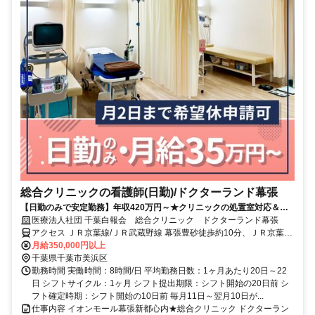
総合クリニックの看護師(日勤)/ドクターランド幕張
【日勤のみで安定勤務】年収420万円～★クリニックの処置室対応＆診
察介助◎大規模医療グループで福利厚生も充実♪
医療法人社団 千葉白報会 総合クリニック ドクターランド幕張
アクセス ＪＲ京葉線/ＪＲ武蔵野線 幕張豊砂徒歩約10分、ＪＲ京葉線/
ＪＲ武蔵野線 海浜幕張北口(中央口)徒歩約15分 「幕張豊砂駅」目の
月給350,000円以上
前
千葉県千葉市美浜区
勤務時間 実働時間：8時間/日 平均勤務日数：1ヶ月あたり20日～22
日 シフトサイクル：1ヶ月 シフト提出期限：シフト開始の20日前 シ
フト確定時期：シフト開始の10日前 毎月11日～翌月10日が...
仕事内容 イオンモール幕張新都心内★総合クリニック ドクターラン