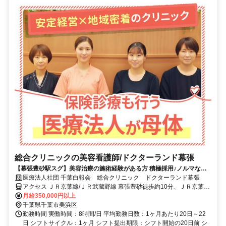
総合クリニックの美容看護師/ドクターランド幕張
【幕張豊砂駅スグ】美容治療の施術経験がある方 積極採用♪ノルマな
し・日勤のみ★准看護師もOK★面接1回のみ！
医療法人社団 千葉白報会 総合クリニック ドクターランド幕張
アクセス ＪＲ京葉線/ＪＲ武蔵野線 幕張豊砂徒歩約10分、ＪＲ京葉線/
ＪＲ武蔵野線 海浜幕張北口(中央口)徒歩約15分 「幕張豊砂駅」目の
月給350,000円以上
前
千葉県千葉市美浜区
勤務時間 実働時間：8時間/日 平均勤務日数：1ヶ月あたり20日～22
日 シフトサイクル：1ヶ月 シフト提出期限：シフト開始の20日前 シ