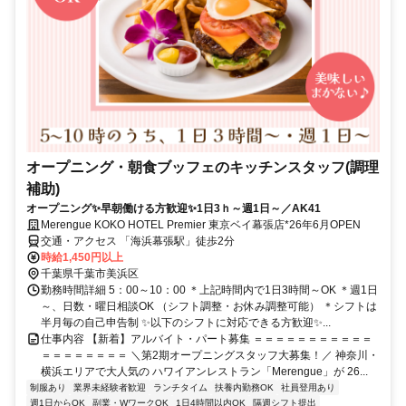
オープニング・朝食ブッフェのキッチンスタッフ(調理
補助)
オープニング✨早朝働ける方歓迎✨1日3ｈ～週1日～／AK41
Merengue KOKO HOTEL Premier 東京ベイ幕張店*26年6月OPEN
交通・アクセス 「海浜幕張駅」徒歩2分
時給1,450円以上
千葉県千葉市美浜区
勤務時間詳細 5：00～10：00 ＊上記時間内で1日3時間～OK ＊週1日
～、日数・曜日相談OK （シフト調整・お休み調整可能） ＊シフトは
半月毎の自己申告制 ✨以下のシフトに対応できる方歓迎✨...
仕事内容 【新着】アルバイト・パート募集 ＝＝＝＝＝＝＝＝＝＝＝
＝＝＝＝＝＝＝＝ ＼第2期オープニングスタッフ大募集！／ 神奈川・
横浜エリアで大人気の ハワイアンレストラン「Merengue」が 26...
制服あり
業界未経験者歓迎
ランチタイム
扶養内勤務OK
社員登用あり
週1日からOK
副業・WワークOK
1日4時間以内OK
隔週シフト提出