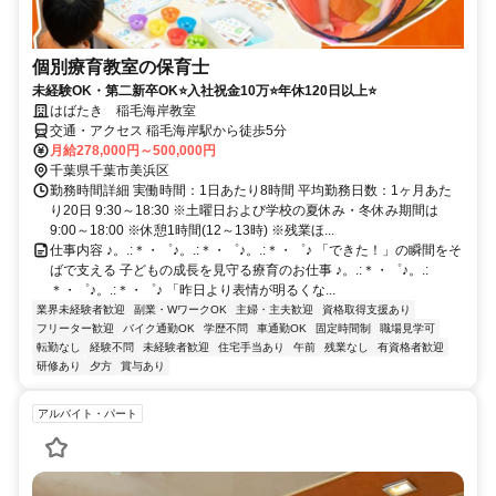
個別療育教室の保育士
未経験OK・第二新卒OK⭐入社祝金10万⭐年休120日以上⭐
はばたき 稲毛海岸教室
交通・アクセス 稲毛海岸駅から徒歩5分
月給278,000円～500,000円
千葉県千葉市美浜区
勤務時間詳細 実働時間：1日あたり8時間 平均勤務日数：1ヶ月あた
り20日 9:30～18:30 ※土曜日および学校の夏休み・冬休み期間は
9:00～18:00 ※休憩1時間(12～13時) ※残業ほ...
仕事内容 ♪。.:＊・゜♪。.:＊・゜♪。.:＊・゜♪ 「できた！」の瞬間をそ
ばで支える 子どもの成長を見守る療育のお仕事 ♪。.:＊・゜♪。.:
＊・゜♪。.:＊・゜♪ 「昨日より表情が明るくな...
業界未経験者歓迎
副業・WワークOK
主婦・主夫歓迎
資格取得支援あり
フリーター歓迎
バイク通勤OK
学歴不問
車通勤OK
固定時間制
職場見学可
転勤なし
経験不問
未経験者歓迎
住宅手当あり
午前
残業なし
有資格者歓迎
研修あり
夕方
賞与あり
アルバイト・パート