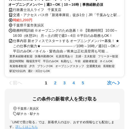
オープニングメンバー｜週3～OK｜10～16時｜事務経験必須
行政書士法人ライフ 千葉支店
交通・アクセス バス停「新港車庫前」徒歩1分｜JR「千葉みなと駅」
徒歩15分
時給1,200円
千葉県千葉市美浜区
勤務時間詳細 ※オープニングのため急募！※ 【勤務時間】 10:00～
16:00（休憩1h） 月～土の間で週3～4日 ※平日のみ勤務もOK！
仕事内容 新オフィスでスタートする オープニングメンバー募集！ ★
この仕事の魅力★ ――――――――― ✅10時～16時／週3日～OK ✅
平日のみOK ✅ネイル・髪色自由 ✅将来は正社員登用も可能 ...
業界未経験者歓迎
扶養内勤務OK
社員登用あり
主婦・主夫歓迎
フリーター歓迎
固定時間制
職場見学可
平日のみOK
転勤なし
午前
経験者歓迎
ネイルOK
有資格者歓迎
夕方
ブランクOK
オープニングスタッフ
交通費支給
長期歓迎
駅近5分以内
週2・3日からOK
前へ
次へ
1
2
3
4
5
この条件の新着求人を受け取る
千葉県 / 美浜区
駅チカ・駅ナカ
「LINEで受け取る」では、新着求人のほか、おすすめ情報なども配信しま
す。
詳しくはこちら