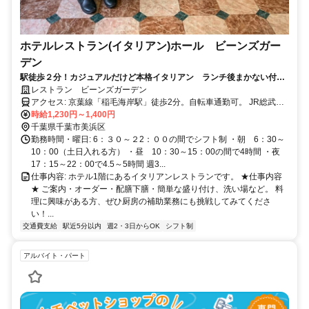
ホテルレストラン(イタリアン)ホール ビーンズガー
デン
駅徒歩２分！カジュアルだけど本格イタリアン ランチ後まかない付
未経験者大歓迎！2週毎の希望シフトで融通◎
レストラン ビーンズガーデン
アクセス: 京葉線「稲毛海岸駅」徒歩2分。自転車通勤可。 JR総武線
ご利用の方は、稲毛駅からのバス（約15分）が便利です。
時給1,230円～1,400円
千葉県千葉市美浜区
勤務時間・曜日: 6：３０～２2：００の間でシフト制 ・朝 6：30～
10：00（土日入れる方） ・昼 10：30～15：00の間で4時間 ・夜
17：15～22：00で4.5～5時間 週3...
仕事内容: ホテル1階にあるイタリアンレストランです。 ★仕事内容
★ ご案内・オーダー・配膳下膳・簡単な盛り付け、洗い場など。 料
理に興味がある方、ぜひ厨房の補助業務にも挑戦してみてくださ
い！...
交通費支給
駅近5分以内
週2・3日からOK
シフト制
アルバイト・パート