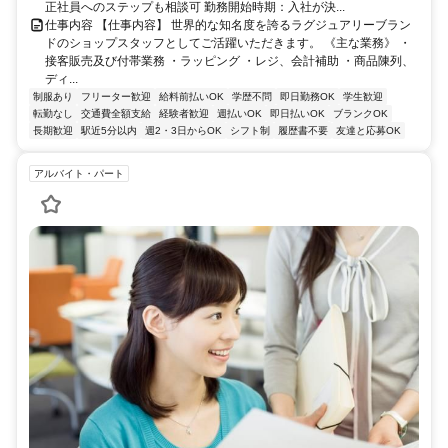
正社員へのステップも相談可 勤務開始時期：入社が決...
仕事内容 【仕事内容】 世界的な知名度を誇るラグジュアリーブラン
ドのショップスタッフとしてご活躍いただきます。 《主な業務》 ・
接客販売及び付帯業務 ・ラッピング ・レジ、会計補助 ・商品陳列、
ディ...
制服あり
フリーター歓迎
給料前払いOK
学歴不問
即日勤務OK
学生歓迎
転勤なし
交通費全額支給
経験者歓迎
週払いOK
即日払いOK
ブランクOK
長期歓迎
駅近5分以内
週2・3日からOK
シフト制
履歴書不要
友達と応募OK
アルバイト・パート