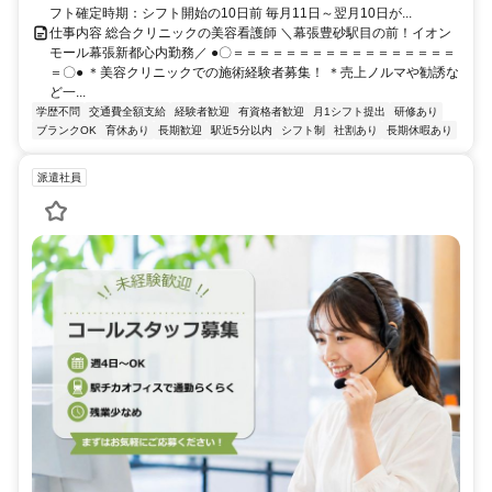
フト確定時期：シフト開始の10日前 毎月11日～翌月10日が...
仕事内容 総合クリニックの美容看護師 ＼幕張豊砂駅目の前！イオン
モール幕張新都心内勤務／ ●〇＝＝＝＝＝＝＝＝＝＝＝＝＝＝＝＝＝
＝〇● ＊美容クリニックでの施術経験者募集！ ＊売上ノルマや勧誘な
ど一...
学歴不問
交通費全額支給
経験者歓迎
有資格者歓迎
月1シフト提出
研修あり
ブランクOK
育休あり
長期歓迎
駅近5分以内
シフト制
社割あり
長期休暇あり
派遣社員