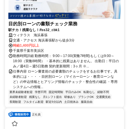
目的別ローンの書類チェック業務
駅チカ！残業なし！/fss32_cbk1
ウィテラス 海浜幕張
交通・アクセス 海浜幕張駅から徒歩3分
時給1,400円以上
千葉県千葉市美浜区
勤務時間詳細 勤務時間： 9:00～17:00(実働7時間)もしくは9:00～
18:00（実働8時間） ・基本的に残業はありません。 出勤日：平日の
み／週4日～週5日勤務 契約更新期間：3ヶ月 ※...
仕事内容 ローン審査前の必要書類のチェックをするお仕事です。具
体的には・・・ ・目的別ローン（マイカーローン・教育ローンな
ど）の申込情報とヒアリング情報のチェック・整合性の確認 ・専用
システムへの情報...
業界未経験者歓迎
学歴不問
固定時間制
平日のみOK
転勤なし
経験不問
未経験者歓迎
残業なし
月1シフト提出
研修あり
ブランクOK
交通費支給
長期歓迎
フルタイム歓迎
駅近5分以内
土日祝休み
服装自由
正社員