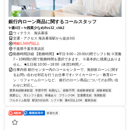
銀行内ローン商品に関するコールスタッフ
✨週4日～✨残業少なめ/fss32_cbk2
ウィテラス 海浜幕張
交通・アクセス 海浜幕張駅から徒歩3分
時給1,500円以上
千葉県千葉市美浜区
勤務時間詳細 【勤務時間】 ■平日 9:00～20:00の間でシフト制 ※実働
7～10時間の間で勤務時間を選択できます。 ※基本的に残業はありま
せん。 ■土日祝 10:00～18:00（休憩1時間／...
仕事内容 銀行センター内のコールセンターで、無担保ローンに関す
るお問い合わせ対応を行うお仕事です♪ マイカーローン・教育ロー
ン・リフォームローンなど、 銀行のローン商品についてのお問い合
わせに対応し...
業界未経験者歓迎
学歴不問
転勤なし
経験不問
未経験者歓迎
経験者歓迎
残業なし
月1シフト提出
研修あり
ブランクOK
交通費支給
長期歓迎
フルタイム歓迎
駅近5分以内
シフト制
週4日以上OK
服装自由
派遣社員