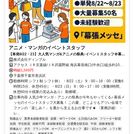
アニメ・マンガのイベントスタッフ
【単発8/22・23】大人気マンガ&アニメの祭典♪イベントスタッフ＠幕張
メッセ
株式会社ディンプル
アクセス ＪＲ京葉線/ＪＲ武蔵野線 海浜幕張南口(中央口)徒歩約10
分、ＪＲ京葉線/ＪＲ武蔵野線 幕張豊砂徒歩約20分、京成千葉線 京成
時給1,500円
幕張徒歩約34分 ◆幕張メッセ/JR京葉線 「海浜幕張駅」より徒歩5分
千葉県千葉市美浜区
勤務時間 シフト制 シフト例） ・8/22（土） 9：00～16：00（実働6
時間15分、休憩45分） ・8/23（日） 8：00～17：00（実働8時間、
休憩60分※残業の見込みあり） 勤務曜...
仕事内容 人気少年マンガ・アニメの祭典が今年もやってくる♪ 幕張メ
ッセのイベントスタッフ大募集！ この夏、どこよりもアツい会場で
ファンの「楽しみ！」を裏から支えるお仕事です★ 〈業務詳細〉 ・
レ...
制服あり
業界未経験者歓迎
副業・WワークOK
土日祝のみOK
フリーター歓迎
短期
学生歓迎
経験不問
未経験者歓迎
交通費全額支給
午前
経験者歓迎
研修あり
夕方
ブランクOK
オープニングスタッフ
週2・3日からOK
シフト制
短期（1ヵ月以内）
履歴書不要