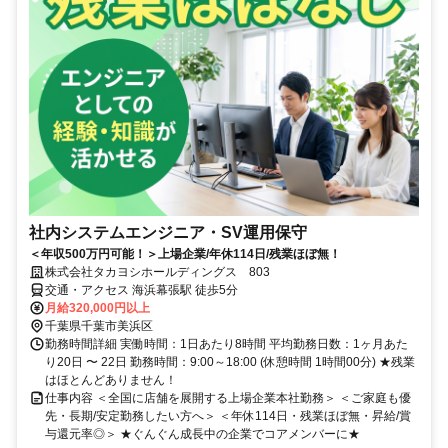
社内システムエンジニア・SV運用保守
＜年収500万円可能！＞上場企業/年休114日/残業ほぼ無！
株式会社タカヨシホールディングス 803
交通・アクセス 海浜幕張駅 徒歩5分
月給320,000円以上
千葉県千葉市美浜区
勤務時間詳細 実働時間：1日あたり8時間 平均勤務日数：1ヶ月あた
り20日 〜 22日 勤務時間：9:00～18:00 (休憩時間 1時間00分) ★残業
はほとんどありません！
仕事内容 ＜全国に店舗を展開する上場企業本社勤務＞ ＜ご家庭も優
先・長期/安定勤務したい方へ＞ ＜年休114日・残業ほぼ無・昇給/賞
与還元率◎＞ ★ぐんぐん成長中の企業でコアメンバーに★