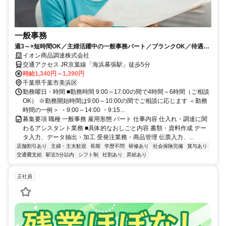
一般事務
週3～×短時間OK／主婦活躍中の一般事務パート／ブランクOK／待遇◎
／イオン本社ビル21階でのお仕事
イオン商品調達株式会社
交通アクセス JR京葉線「海浜幕張駅」徒歩5分
時給1,340円～1,390円
千葉県千葉市美浜区
勤務曜日・時間 ■勤務時間 9:00～17:00の間で4時間～6時間（ご相談
OK） ※勤務開始時間は9:00～10:00の間でご相談に応じます ＜勤務
時間の一例＞ ・9:00～14:00 ・9:15...
募集要項 職種 一般事務 雇用形態 パート 仕事内容 仕入れ・調達に関
わるアシスタント業務 ■具体的なおしごと内容 書類・資料作成 デー
タ入力、データ抽出・加工 受発注業務・商品管理 伝票入力、...
店舗割引あり
主婦・主夫歓迎
長期
学歴不問
研修あり
社会保険完備
賞与あり
交通費支給
駅近5分以内
シフト制
社割あり
昇給あり
正社員