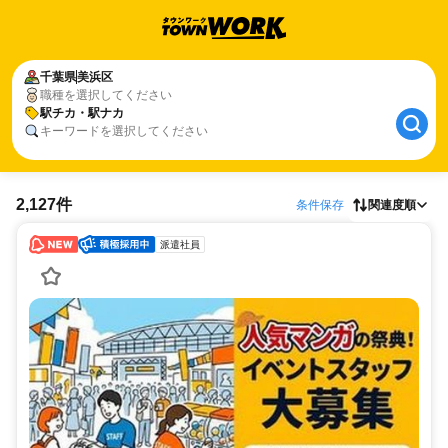
千葉県
美浜区
職種を選択してください
駅チカ・駅ナカ
キーワードを選択してください
2,127件
条件保存
関連度順
派遣社員