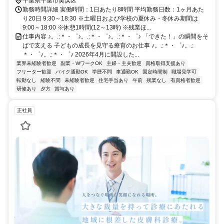
千葉県千葉市美浜区
勤務時間詳細 実働時間：1日あたり8時間 平均勤務日数：1ヶ月あた
り20日 9:30～18:30 ※土曜日および学校の夏休み・冬休み期間は
9:00～18:00 ※休憩1時間(12～13時) ※残業ほ...
仕事内容 ♪。.:＊・゜♪。.:＊・゜♪。.:＊・゜♪ 「できた！」の瞬間をそ
ばで支える 子どもの成長を見守る療育のお仕事 ♪。.:＊・゜♪。.:
＊・゜♪。.:＊・゜♪ 2026年4月に開設した...
業界未経験者歓迎
副業・WワークOK
主婦・主夫歓迎
資格取得支援あり
フリーター歓迎
バイク通勤OK
学歴不問
車通勤OK
固定時間制
職場見学可
転勤なし
経験不問
未経験者歓迎
住宅手当あり
午前
残業なし
有資格者歓迎
研修あり
夕方
賞与あり
正社員