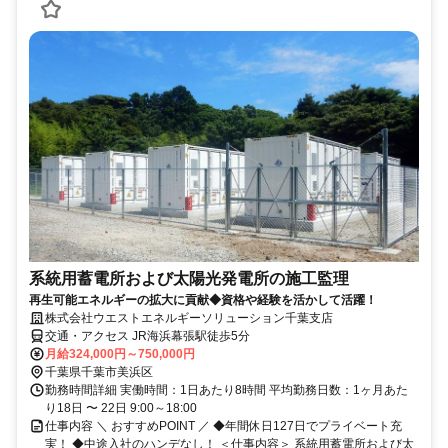
系統用蓄電所および太陽光発電所の施工監理
再生可能エネルギーの拡大に貢献◆資格や経験を活かして活躍！
株式会社ウエストエネルギーソリューション千葉支店
交通・アクセス JR海浜幕張駅徒歩5分
月給324,000円～750,000円
千葉県千葉市美浜区
勤務時間詳細 実働時間：1日あたり8時間 平均勤務日数：1ヶ月あた
り18日 〜 22日 9:00～18:00
仕事内容 ＼ おすすめPOINT ／ ◆年間休日127日でプライベート充
実！ ◆中途入社のハンデなし！ ＜仕事内容＞ 系統用蓄電所および太