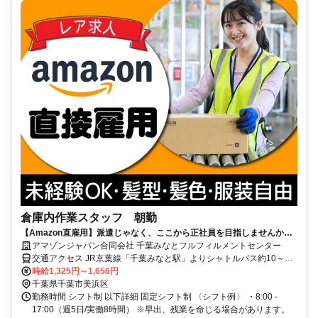
倉庫内作業スタッフ 朝勤
【Amazon直雇用】派遣じゃなく、ここから正社員を目指しませんか？
月収22万円可／年休120日／安全第一の職場環境
アマゾンジャパン合同会社 千葉みなとフルフィルメントセンター
交通アクセス JR京葉線「千葉みなと駅」よりシャトルバス約10～15
分 JR総武線本線「千葉駅」よりシャトルバス約20～30分 ※シャトル
時給1,325円～1,656円
バス運行あり ※自転車通勤可 ※車通勤可、バイク通勤不可
千葉県千葉市美浜区
勤務時間 シフト制 以下詳細 固定シフト制 〈シフト例〉 ・8:00 -
17:00（週5日/実働8時間） ※早出、残業を命じる場合があります。