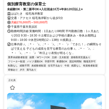
個別療育教室の保育士
未経験OK・第二新卒OK⭐入社祝金10万⭐年休120日以上⭐
はばたき 稲毛海岸教室
交通・アクセス 稲毛海岸駅から徒歩5分
月給278,000円～500,000円
千葉県千葉市美浜区
勤務時間詳細 実働時間：1日あたり8時間 平均勤務日数：1ヶ月あた
り20日 9:30～18:30 ※土曜日および学校の夏休み・冬休み期間は
9:00～18:00 ※休憩1時間(12～13時) ※残業ほ...
仕事内容 ♪。.:＊・゜♪。.:＊・゜♪。.:＊・゜♪ 「できた！」の瞬間をそ
ばで支える 子どもの成長を見守る療育のお仕事 ♪。.:＊・゜♪。.:
＊・゜♪。.:＊・゜♪ 「昨日より表情が明るくな...
業界未経験者歓迎
副業・WワークOK
主婦・主夫歓迎
資格取得支援あり
フリーター歓迎
バイク通勤OK
学歴不問
車通勤OK
固定時間制
職場見学可
転勤なし
経験不問
未経験者歓迎
住宅手当あり
午前
残業なし
有資格者歓迎
研修あり
夕方
賞与あり
正社員