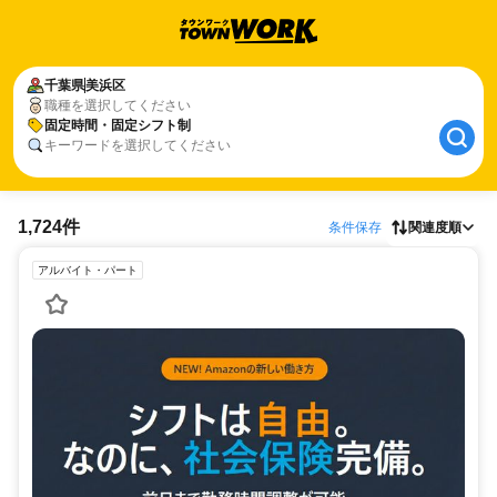
千葉県
美浜区
職種を選択してください
固定時間・固定シフト制
キーワードを選択してください
1,724件
条件保存
関連度順
アルバイト・パート