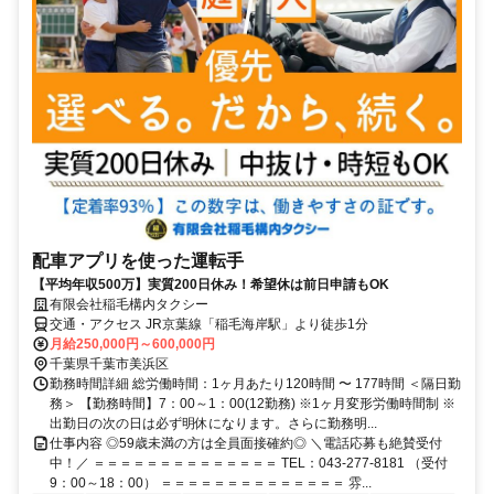
配車アプリを使った運転手
【平均年収500万】実質200日休み！希望休は前日申請もOK
有限会社稲毛構内タクシー
交通・アクセス JR京葉線「稲毛海岸駅」より徒歩1分
月給250,000円～600,000円
千葉県千葉市美浜区
勤務時間詳細 総労働時間：1ヶ月あたり120時間 〜 177時間 ＜隔日勤
務＞ 【勤務時間】7：00～1：00(12勤務) ※1ヶ月変形労働時間制 ※
出勤日の次の日は必ず明休になります。さらに勤務明...
仕事内容 ◎59歳未満の方は全員面接確約◎ ＼電話応募も絶賛受付
中！／ ＝＝＝＝＝＝＝＝＝＝＝＝＝＝ TEL：043-277-8181 （受付
9：00～18：00） ＝＝＝＝＝＝＝＝＝＝＝＝＝＝ 雰...