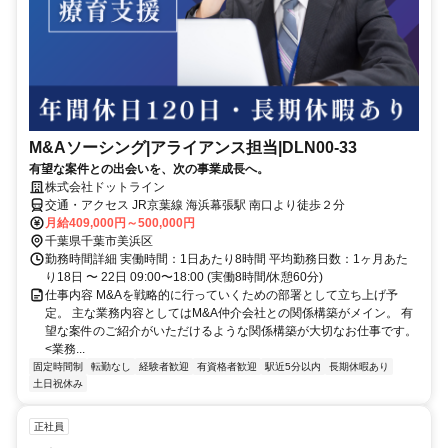
M&Aソーシング|アライアンス担当|DLN00-33
有望な案件との出会いを、次の事業成長へ。
株式会社ドットライン
交通・アクセス JR京葉線 海浜幕張駅 南口より徒歩２分
月給409,000円～500,000円
千葉県千葉市美浜区
勤務時間詳細 実働時間：1日あたり8時間 平均勤務日数：1ヶ月あた
り18日 〜 22日 09:00〜18:00 (実働8時間/休憩60分)
仕事内容 M&Aを戦略的に行っていくための部署として立ち上げ予
定。 主な業務内容としてはM&A仲介会社との関係構築がメイン。 有
望な案件のご紹介がいただけるような関係構築が大切なお仕事です。
<業務...
固定時間制
転勤なし
経験者歓迎
有資格者歓迎
駅近5分以内
長期休暇あり
土日祝休み
正社員