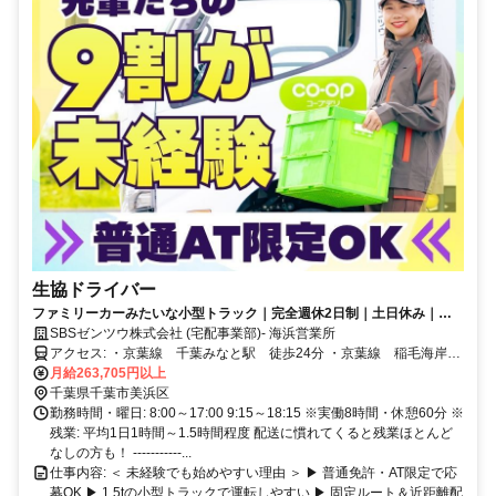
生協ドライバー
ファミリーカーみたいな小型トラック｜完全週休2日制｜土日休み｜こ
の先家族が増えても安心の大手企業
SBSゼンツウ株式会社 (宅配事業部)- 海浜営業所
アクセス: ・京葉線 千葉みなと駅 徒歩24分 ・京葉線 稲毛海岸
駅 徒歩20分
月給263,705円以上
千葉県千葉市美浜区
勤務時間・曜日: 8:00～17:00 9:15～18:15 ※実働8時間・休憩60分 ※
残業: 平均1日1時間～1.5時間程度 配送に慣れてくると残業ほとんど
なしの方も！ -----------...
仕事内容: ＜ 未経験でも始めやすい理由 ＞ ▶ 普通免許・AT限定で応
募OK ▶ 1.5tの小型トラックで運転しやすい ▶ 固定ルート＆近距離配