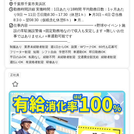
千葉県千葉市美浜区
勤務時間詳細 実働時間：1日あたり18時間 平均勤務日数：1ヶ月あた
り9日 〜 11日 ①日勤8:30～17:30（休憩1ｈ） ▶月3日～4日 ②当務
8:3０～翌08:30（仮眠含む休憩6ｈ） ▶月...
仕事内容 ━━━━━━━━━━━━━━━━━━ ⭐野球やイベント施
設の常駐施設警備 ⭐固定勤務地なので収入も安定します ⭐難しいお仕
事ではありません♪ ⭐車通勤可能です
━━━━━━━━━━━━━━━...
制服あり
業界未経験者歓迎
週1日からOK
副業・WワークOK
60代も応募可
フリーター歓迎
短期
シフト自由
学歴不問
車通勤OK
即日勤務OK
平日のみOK
転勤なし
経験不問
未経験者歓迎
交通費全額支給
経験者歓迎
週払いOK
有資格者歓迎
研修あり
正社員