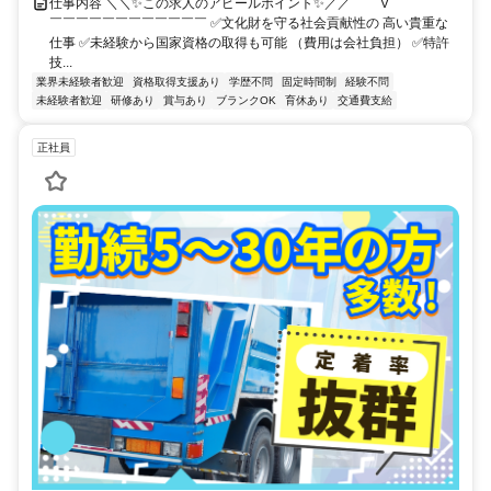
仕事内容 ＼＼✨この求人のアピールポイント✨／／ ￣￣V￣￣￣￣￣
￣￣￣￣￣￣￣￣￣￣￣￣ ✅文化財を守る社会貢献性の 高い貴重な
仕事 ✅未経験から国家資格の取得も可能 （費用は会社負担） ✅特許
技...
業界未経験者歓迎
資格取得支援あり
学歴不問
固定時間制
経験不問
未経験者歓迎
研修あり
賞与あり
ブランクOK
育休あり
交通費支給
正社員