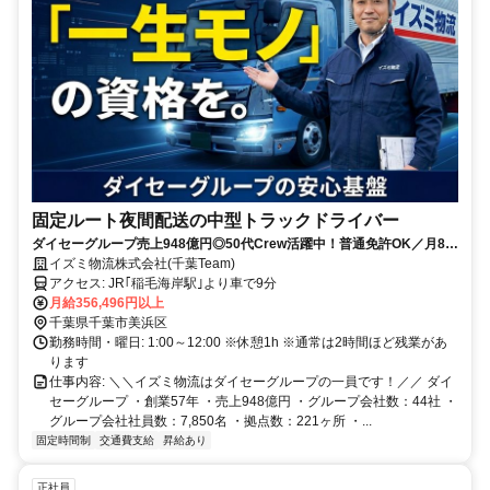
固定ルート夜間配送の中型トラックドライバー
ダイセーグループ売上948億円◎50代Crew活躍中！普通免許OK／月8〜
9日休み／資格取得支援あり／女性も活躍中／長く働ける環境です
イズミ物流株式会社(千葉Team)
アクセス: JR｢稲毛海岸駅｣より車で9分
月給356,496円以上
千葉県千葉市美浜区
勤務時間・曜日: 1:00～12:00 ※休憩1h ※通常は2時間ほど残業があ
ります
仕事内容: ＼＼イズミ物流はダイセーグループの一員です！／／ ダイ
セーグループ ・創業57年 ・売上948億円 ・グループ会社数：44社 ・
グループ会社社員数：7,850名 ・拠点数：221ヶ所 ・...
固定時間制
交通費支給
昇給あり
正社員