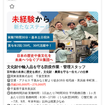
文化財や輸入品を守る防疫作業・管理スタッフ
百年後の未来に歴史を残す。文化財・農業を守る一生モノの仕事
関東港業株式会社 千葉営業所
交通・アクセス 千葉みなと駅より徒歩16分 稲毛線・美浜線 幸町第二
バス停より徒歩6分
月給240,000円～270,000円
千葉県千葉市美浜区
勤務時間詳細 実働時間：1日あたり7時間30分 平均勤務日数：1ヶ月
あたり22日 勤務時間：8:30～17:00 （うち休憩1時間） ◎繁忙期（6
～7月、9月、年末年始）以外は残業少なめ