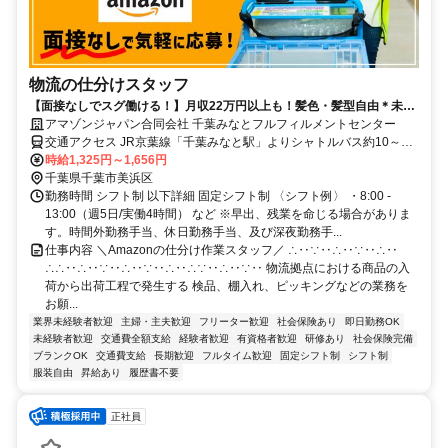
物流の仕分けスタッフ
【面接なしでスグ働ける！】月収22万円以上も！髪色・髪型自由＊未経
験OK！Amazon直接雇用のレア求人です◎長期で安定雇用可能！時給
アマゾンジャパン合同会社 千葉みなとフルフィルメントセンター
UP！
交通アクセス JR京葉線「千葉みなと駅」よりシャトルバス約10～15
分 JR総武線本線「千葉駅」よりシャトルバス約20～30分 ※シャトル
時給1,325円～1,656円
バス運行あり ※自転車通勤可 ※車通勤可、バイク通勤不可
千葉県千葉市美浜区
勤務時間 シフト制 以下詳細 固定シフト制 〈シフト例〉 ・8:00 -
13:00（週5日/実働4時間） など ※早出、残業を命じる場合がありま
す。時間外勤務手当、休日勤務手当、及び深夜勤務手...
仕事内容 ＼Amazonの仕分け作業スタッフ／ ∴‥∵‥∴‥∵‥∴‥
∴∴‥∴‥∵‥∴‥∵‥∴‥∴∵‥∴‥∵‥ 物流拠点における商品の入
荷から出荷工程で発生する 検品、棚入れ、ピッキングなどの業務を
お願...
業界未経験者歓迎
主婦・主夫歓迎
フリーター歓迎
社会保険あり
即日勤務OK
未経験者歓迎
交通費全額支給
経験者歓迎
有資格者歓迎
研修あり
社会保険完備
ブランクOK
交通費支給
長期歓迎
フルタイム歓迎
固定シフト制
シフト制
服装自由
昇給あり
履歴書不要
正社員