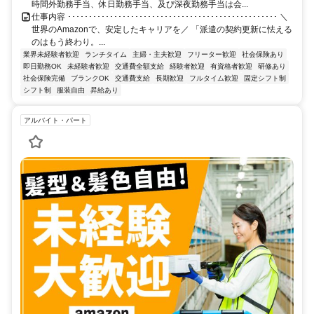
時間外勤務手当、休日勤務手当、及び深夜勤務手当は会...
仕事内容 ･･････････････････････････････････････････････････ ＼
世界のAmazonで、安定したキャリアを／ 「派遣の契約更新に怯える
のはもう終わり。...
業界未経験者歓迎
ランチタイム
主婦・主夫歓迎
フリーター歓迎
社会保険あり
即日勤務OK
未経験者歓迎
交通費全額支給
経験者歓迎
有資格者歓迎
研修あり
社会保険完備
ブランクOK
交通費支給
長期歓迎
フルタイム歓迎
固定シフト制
シフト制
服装自由
昇給あり
アルバイト・パート