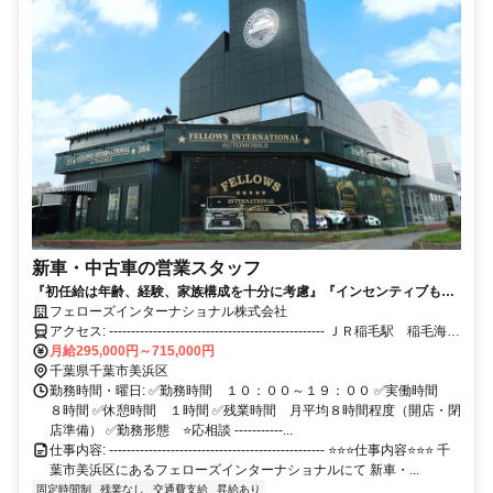
新車・中古車の営業スタッフ
『初任給は年齢、経験、家族構成を十分に考慮』『インセンティブもあ
り頑張りで年収１０００万円以上も可能！！』『完全週休２日＋有休で
フェローズインターナショナル株式会社
長期休暇も取得可能』
アクセス: ------------------------------------------------- ＪＲ稲毛駅 稲毛海岸
駅 より徒歩２０分 幕張・湾岸千葉・穴川ＩＣ より車で１５分 -----
月給295,000円～715,000円
--------------------------------------------
千葉県千葉市美浜区
勤務時間・曜日: ✅勤務時間 １０：００～１９：００ ✅実働時間
８時間 ✅休憩時間 １時間 ✅残業時間 月平均８時間程度（開店・閉
店準備） ✅勤務形態 ⭐応相談 -----------...
仕事内容: ------------------------------------------------- ⭐⭐⭐仕事内容⭐⭐⭐ 千
葉市美浜区にあるフェローズインターナショナルにて 新車・...
固定時間制
残業なし
交通費支給
昇給あり