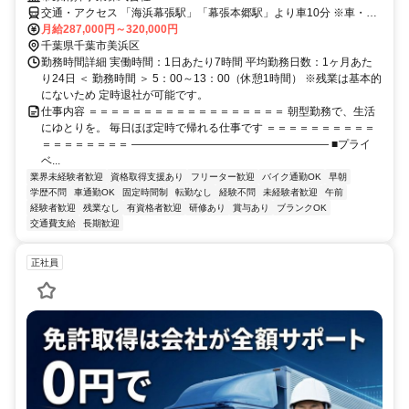
交通・アクセス 「海浜幕張駅」「幕張本郷駅」より車10分 ※車・バ
イク通勤OK ※千葉運転免許センター・浜田公園よりスグ
月給287,000円～320,000円
千葉県千葉市美浜区
勤務時間詳細 実働時間：1日あたり7時間 平均勤務日数：1ヶ月あた
り24日 ＜ 勤務時間 ＞ 5：00～13：00（休憩1時間） ※残業は基本的
にないため 定時退社が可能です。
仕事内容 ＝＝＝＝＝＝＝＝＝＝＝＝＝＝＝＝＝＝ 朝型勤務で、生活
にゆとりを。 毎日ほぼ定時で帰れる仕事です ＝＝＝＝＝＝＝＝＝＝
＝＝＝＝＝＝＝＝ ―――――――――――――――――― ■プライ
ベ...
業界未経験者歓迎
資格取得支援あり
フリーター歓迎
バイク通勤OK
早朝
学歴不問
車通勤OK
固定時間制
転勤なし
経験不問
未経験者歓迎
午前
経験者歓迎
残業なし
有資格者歓迎
研修あり
賞与あり
ブランクOK
交通費支給
長期歓迎
正社員