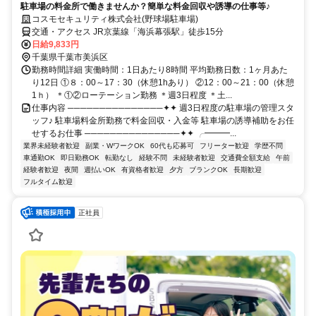
駐車場の料金所で働きませんか？簡単な料金回収や誘導の仕事等♪
コスモセキュリティ株式会社(野球場駐車場)
交通・アクセス JR京葉線「海浜幕張駅」徒歩15分
日給9,833円
千葉県千葉市美浜区
勤務時間詳細 実働時間：1日あたり8時間 平均勤務日数：1ヶ月あた
り12日 ①８：00～17：30（休憩1hあり） ②12：00～21：00（休憩
1ｈ） ＊①②ローテーション勤務 ＊週3日程度 ＊土...
仕事内容 ───────────────✦✦ 週3日程度の駐車場の管理スタ
ッフ♪ 駐車場料金所勤務で料金回収・入金等 駐車場の誘導補助をお任
せするお仕事 ───────────────✦✦ ╭━━━...
業界未経験者歓迎
副業・WワークOK
60代も応募可
フリーター歓迎
学歴不問
車通勤OK
即日勤務OK
転勤なし
経験不問
未経験者歓迎
交通費全額支給
午前
経験者歓迎
夜間
週払いOK
有資格者歓迎
夕方
ブランクOK
長期歓迎
フルタイム歓迎
正社員