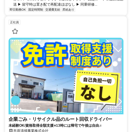
送 ▶ 留守時は置き配で再配達ほぼなし ▶ 同乗研修...
即日勤務OK
固定時間制
交通費支給
昇給あり
正社員
企業ごみ・リサイクル品のルート回収ドライバー
未経験OK/資格取得全額支援⭐13時には帰宅で午後は自由♬
市原清掃事業株式会社