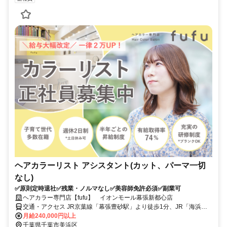
ヘアカラーリスト アシスタント(カット、パーマ一切
なし)
✅原則定時退社✅残業・ノルマなし✅美容師免許必須✅副業可
ヘアカラー専門店【fufu】 イオンモール幕張新都心店
交通・アクセス JR京葉線「幕張豊砂駅」より徒歩1分、JR「海浜幕
張駅」より徒歩10分
月給240,000円以上
千葉県千葉市美浜区