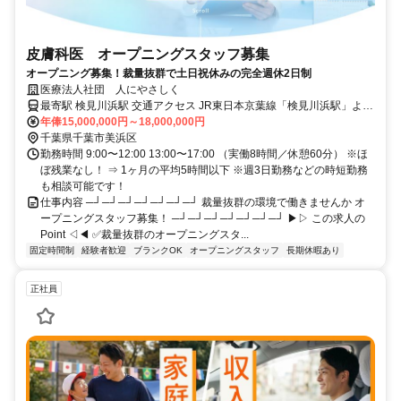
皮膚科医 オープニングスタッフ募集
オープニング募集！裁量抜群で土日祝休みの完全週休2日制
医療法人社団 人にやさしく
最寄駅 検見川浜駅 交通アクセス JR東日本京葉線「検見川浜駅」より
年俸15,000,000円～18,000,000円
徒歩9分 ⇒1階にコンビニがあり利便性◎
千葉県千葉市美浜区
勤務時間 9:00〜12:00 13:00〜17:00 （実働8時間／休憩60分） ※ほ
ぼ残業なし！ ⇒ 1ヶ月の平均5時間以下 ※週3日勤務などの時短勤務
も相談可能です！
仕事内容 ─┘─┘─┘─┘─┘─┘─┘ 裁量抜群の環境で働きませんか オ
ープニングスタッフ募集！ ─┘─┘─┘─┘─┘─┘─┘ ▶▷ この求人の
Point ◁◀ ✅裁量抜群のオープニングスタ...
固定時間制
経験者歓迎
ブランクOK
オープニングスタッフ
長期休暇あり
正社員