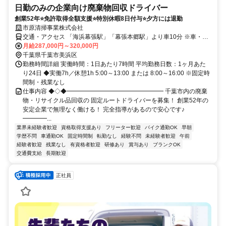
日勤のみの企業向け廃棄物回収ドライバー
創業52年⭐免許取得全額支援⭐特別休暇8日付与⭐夕方には退勤
市原清掃事業株式会社
交通・アクセス 「海浜幕張駅」「幕張本郷駅」より車10分 ※車・バ
イク通勤OK ※千葉運転免許センター・浜田公園よりスグ
月給287,000円～320,000円
千葉県千葉市美浜区
勤務時間詳細 実働時間：1日あたり7時間 平均勤務日数：1ヶ月あた
り24日 ◆実働7h／休憩1h 5:00～13:00 または 8:00～16:00 ※固定時
間制・残業なし
仕事内容 ◆◇◆━━━━━━━━━━━━━━━━ 千葉市内の廃棄
物・リサイクル品回収の 固定ルートドライバーを募集！ 創業52年の
安定企業で無理なく働ける！ 完全指導があるので安心です♪
━━━━...
業界未経験者歓迎
資格取得支援あり
フリーター歓迎
バイク通勤OK
早朝
学歴不問
車通勤OK
固定時間制
転勤なし
経験不問
未経験者歓迎
午前
経験者歓迎
残業なし
有資格者歓迎
研修あり
賞与あり
ブランクOK
交通費支給
長期歓迎
正社員