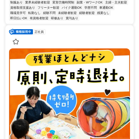
制服あり
業界未経験者歓迎
変形労働時間制
副業・WワークOK
主婦・主夫歓迎
資格取得支援あり
フリーター歓迎
バイク通勤OK
学歴不問
車通勤OK
職場見学可
転勤なし
経験不問
未経験者歓迎
経験者歓迎
残業なし
即日払いOK
有資格者歓迎
研修あり
賞与あり
正社員