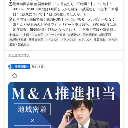
勤務時間詳細 総労働時間：1ヶ月あたり177時間 *【シフト制】*
09:30～19:30 ※休憩は1時間しっかり確保 ※残業なし ※定休日 水曜
日 *【残業について 】* ほぼ発生しませんが、も...
仕事内容 ✅fufuで働く魅力POINT ✨担当、指名、ノルマが一切なく、
ほとんどが予約のお客様です ✨リピート率は93％、顧客満足度は満
足度調査（5段階の5）78%となっており、ご自身で広報や新規顧...
制服あり
主婦・主夫歓迎
フリーター歓迎
車通勤OK
固定時間制
経験不問
未経験者歓迎
経験者歓迎
ネイルOK
ブランクOK
ピアスOK
服装自由
ひげOK
髪型・髪色自由
同じ企業の求人
契約社員