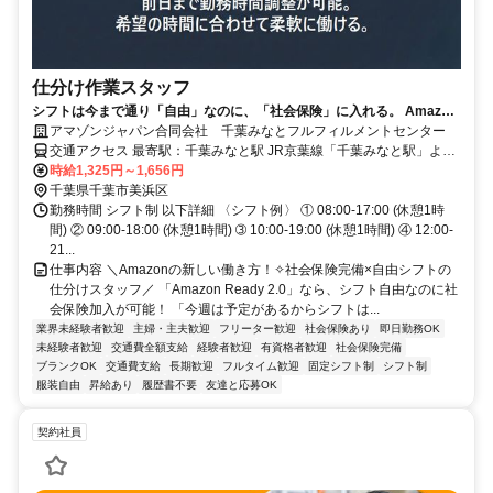
仕分け作業スタッフ
シフトは今まで通り「自由」なのに、「社会保険」に入れる。 Amazon
の新しい働き方『Amazon Ready 2.0』が開始！
アマゾンジャパン合同会社 千葉みなとフルフィルメントセンター
交通アクセス 最寄駅：千葉みなと駅 JR京葉線「千葉みなと駅」より
シャトルバス約10～15分 JR総武線本線「千葉駅」よりシャトルバス
時給1,325円～1,656円
約20～30分 ※シャトルバス運行あり ※自転車通勤可 ※車通勤可、バ
千葉県千葉市美浜区
イク通勤不可
勤務時間 シフト制 以下詳細 〈シフト例〉 ① 08:00-17:00 (休憩1時
間) ② 09:00-18:00 (休憩1時間) ➂ 10:00-19:00 (休憩1時間) ④ 12:00-
21...
仕事内容 ＼Amazonの新しい働き方！✧社会保険完備×自由シフトの
仕分けスタッフ／ 「Amazon Ready 2.0」なら、シフト自由なのに社
会保険加入が可能！ 「今週は予定があるからシフトは...
業界未経験者歓迎
主婦・主夫歓迎
フリーター歓迎
社会保険あり
即日勤務OK
未経験者歓迎
交通費全額支給
経験者歓迎
有資格者歓迎
社会保険完備
ブランクOK
交通費支給
長期歓迎
フルタイム歓迎
固定シフト制
シフト制
服装自由
昇給あり
履歴書不要
友達と応募OK
契約社員