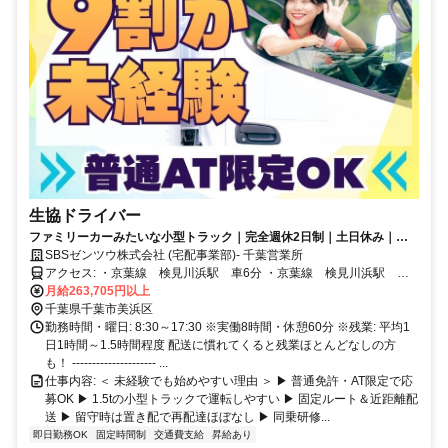
生協ドライバー
ファミリーカーみたいな小型トラック｜完全週休2日制｜土日休み｜こ
の先家族が増えても安心の大手企業
SBSゼンツウ株式会社 (宅配事業部)- 千葉営業所
アクセス: ・京葉線 検見川浜駅 車6分 ・京葉線 検見川浜駅 車8
分 ・京葉線 海浜幕張駅 車11分
月給263,705円以上
千葉県千葉市美浜区
勤務時間・曜日: 8:30～17:30 ※実働8時間・休憩60分 ※残業: 平均1
日1時間～1.5時間程度 配送に慣れてくると残業ほとんどなしの方
も！ --------------------- ...
仕事内容: ＜ 未経験でも始めやすい理由 ＞ ▶ 普通免許・AT限定で応
募OK ▶ 1.5tの小型トラックで運転しやすい ▶ 固定ルート＆近距離配
送 ▶ 留守時は置き配で再配達ほぼなし ▶ 同乗研修...
即日勤務OK
固定時間制
交通費支給
昇給あり