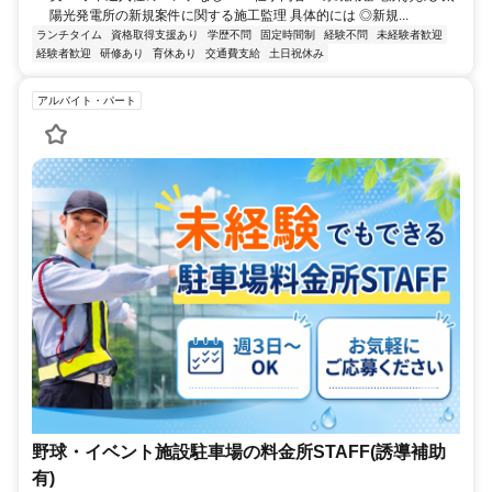
陽光発電所の新規案件に関する施工監理 具体的には ◎新規...
ランチタイム
資格取得支援あり
学歴不問
固定時間制
経験不問
未経験者歓迎
経験者歓迎
研修あり
育休あり
交通費支給
土日祝休み
アルバイト・パート
野球・イベント施設駐車場の料金所STAFF(誘導補助
有)