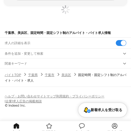
千葉県、美浜区、固定時間・固定シフト制のアルバイト・バイト求人情報
求人の詳細を表示
条件を追加・変更して検索
市区町村を追加・変更
関連キーワード
完全在宅ワーク 全国
シール貼り 在宅
現在地周辺
ガチャガチャ
犬カフェ
千葉県
駅を追加・変更
バイトTOP
千葉県
千葉市
美浜区
固定時間・固定シフト制のアルバ
千葉県
すべて
イト・バイト・求人
千葉市
すべて
職種を追加・変更
JR武蔵野線
中央区
花見川区
稲毛区
若葉区
緑区
美浜区
南流山駅
新松戸駅
新八柱駅
東松戸駅
市川大野駅
船橋法典駅
西船橋駅
飲食・フードサービス
銚子市
市川市
船橋市
館山市
木更津市
松戸市
野田市
茂原市
成田市
佐倉市
東金市
特徴を追加・変更
飲食・フードサービス
すべて
ヘルプ・お問い合わせ
サイトマップ
利用規約・プライバシーポリシー
JR中央・総武線
旭市
習志野市
柏市
勝浦市
市原市
流山市
八千代市
我孫子市
鴨川市
鎌ケ谷市
ホールスタッフ
キッチンスタッフ
皿洗い・洗い場
精肉・鮮魚加工
給食調理
人気
[企業]求人広告の掲載相談
市川駅
本八幡駅
下総中山駅
西船橋駅
船橋駅
東船橋駅
津田沼駅
幕張本郷駅
幕張駅
君津市
富津市
浦安市
四街道市
袖ケ浦市
八街市
印西市
白井市
富里市
南房総市
雇用形態を追加・変更
パン屋（ベーカリー）
フードカウンター販売員
バー（BAR）・バーテンダー
日払いOK
高校生歓迎
学生歓迎
深夜の仕事
髪型・髪色自由
ひげOK
ネイルOK
新検見川駅
稲毛駅
西千葉駅
千葉駅
匝瑳市
香取市
山武市
いすみ市
大網白里市
印旛郡
香取郡
山武郡
長生郡
夷隅郡
新着求人を受け取る
飲食店補助（開店・閉店準備）
飲食店（店長・マネージャー）
ピアスOK
アルバイト・パート
履歴書不要
オープニングスタッフ
留学生・外国人活躍中
安房郡
都道府県を変更
営業・販売
JR総武本線
勤務期間
正社員
市川駅
船橋駅
津田沼駅
稲毛駅
千葉駅
東千葉駅
都賀駅
四街道駅
物井駅
佐倉駅
営業・販売
すべて
短期
契約社員
単発・1日OK
長期
期間限定（春夏冬休み等）
南酒々井駅
榎戸駅
八街駅
日向駅
成東駅
松尾駅
横芝駅
飯倉駅
八日市場駅
干潟駅
旭駅
営業
テレフォンアポインター（テレアポ）
ルートセールス
コンビニ
シフト
派遣社員
飯岡駅
倉橋駅
猿田駅
松岸駅
銚子駅
フードカウンター販売員
アパレル
家電量販店・携帯販売（携帯ショップ）
土日祝のみOK
業務委託
平日のみOK
週1日からOK
週2・3日からOK
週4日以上OK