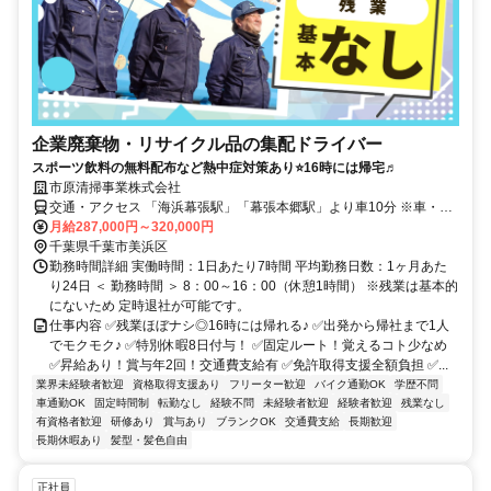
企業廃棄物・リサイクル品の集配ドライバー
スポーツ飲料の無料配布など熱中症対策あり⭐16時には帰宅♬
市原清掃事業株式会社
交通・アクセス 「海浜幕張駅」「幕張本郷駅」より車10分 ※車・バ
イク通勤OK ※千葉運転免許センター・浜田公園よりスグ
月給287,000円～320,000円
千葉県千葉市美浜区
勤務時間詳細 実働時間：1日あたり7時間 平均勤務日数：1ヶ月あた
り24日 ＜ 勤務時間 ＞ 8：00～16：00（休憩1時間） ※残業は基本的
にないため 定時退社が可能です。
仕事内容 ✅残業ほぼナシ◎16時には帰れる♪ ✅出発から帰社まで1人
でモクモク♪ ✅特別休暇8日付与！ ✅固定ルート！覚えるコト少なめ
✅昇給あり！賞与年2回！交通費支給有 ✅免許取得支援全額負担 ✅...
業界未経験者歓迎
資格取得支援あり
フリーター歓迎
バイク通勤OK
学歴不問
車通勤OK
固定時間制
転勤なし
経験不問
未経験者歓迎
経験者歓迎
残業なし
有資格者歓迎
研修あり
賞与あり
ブランクOK
交通費支給
長期歓迎
長期休暇あり
髪型・髪色自由
正社員