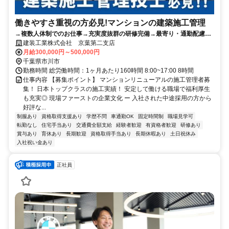
働きやすさ重視の方必見!マンションの建築施工管理
→複数人体制でのお仕事→充実度抜群の研修完備→最寄り・通勤配慮の
現場配置→多彩な経験を積める職場！
建装工業株式会社 京葉第二支店
月給300,000円～500,000円
千葉県市川市
勤務時間 総労働時間：1ヶ月あたり160時間 8:00~17:00 8時間
仕事内容 【募集ポイント】 マンションリニューアルの施工管理者募
集！ 日本トップクラスの施工実績！ 安定して働ける職場で福利厚生
も充実◎ 現場ファーストの企業文化 ー 入社された中途採用の方から
好評な...
制服あり
資格取得支援あり
学歴不問
車通勤OK
固定時間制
職場見学可
転勤なし
住宅手当あり
交通費全額支給
経験者歓迎
有資格者歓迎
研修あり
賞与あり
育休あり
長期歓迎
資格取得手当あり
長期休暇あり
土日祝休み
入社祝い金あり
正社員