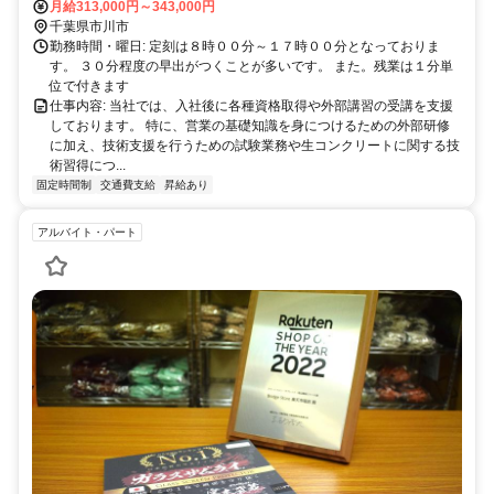
月給313,000円～343,000円
分 場所は、東京23区江戸川を渡ったすぐ隣です。
千葉県市川市
勤務時間・曜日: 定刻は８時００分～１７時００分となっておりま
す。 ３０分程度の早出がつくことが多いです。 また。残業は１分単
位で付きます
仕事内容: 当社では、入社後に各種資格取得や外部講習の受講を支援
しております。 特に、営業の基礎知識を身につけるための外部研修
に加え、技術支援を行うための試験業務や生コンクリートに関する技
術習得につ...
固定時間制
交通費支給
昇給あり
アルバイト・パート