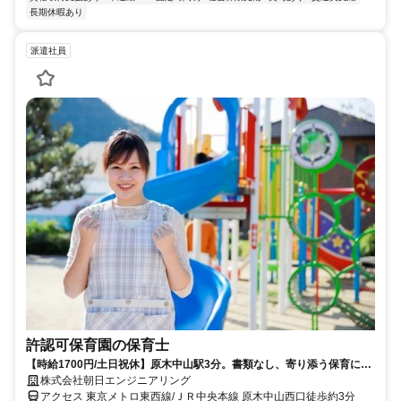
長期休暇あり
派遣社員
許認可保育園の保育士
【時給1700円/土日祝休】原木中山駅3分。書類なし、寄り添う保育に専
念できます。
株式会社朝日エンジニアリング
アクセス 東京メトロ東西線/ＪＲ中央本線 原木中山西口徒歩約3分