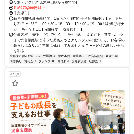
交通・アクセス 原木中山駅から車で4分
月給270,000円以上
千葉県市川市
勤務時間詳細 実働時間：1日あたり8時間 平均勤務日数：1ヶ月あた
り21日 〜 23日 ・09：30～18：30 ・10：00～19：00 ◎残業ほぼナ
シ！ あっても1日1時間程度！ 残業代も「1...
仕事内容 「売る」だけでなく、「寄り添い、提案する」営業へ。 今
までの営業経験で培った提案力やヒアリング力を活かして、お客様の
暮らしに寄り添う営業に挑戦してみませんか？ ●お客様の新しい生活
を彩る、...
業界未経験者歓迎
バイク通勤OK
学歴不問
車通勤OK
固定時間制
経験不問
研修あり
賞与あり
ブランクOK
育休あり
交通費支給
社割あり
正社員