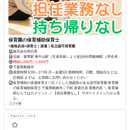
保育園の保育補助保育士
<資格必須>保育士｜派遣｜私立認可保育園
株式会社明日香
沿線・最寄駅 東中山駅（京成本線）より徒歩8分西船橋駅（JR在来
線/東京メトロ東西線/東葉高速鉄道/ＪＲ京葉線(西船橋－南船橋)/ＪＲ
時給1,400円～1,600円
京葉線(西船橋－市川塩浜)/ＪＲ武蔵野線）より徒歩12分下総中山駅
千葉県船橋市
（JR在来線）より徒歩12分
就業時間 9:00～17:00 月～金週5日 勤務時間、日数、開始日などは、
応相談 まずは、お気軽にお問い合わせください
保育補助の派遣保育士◇広々とした遊戯室がある認可保育園 保育園
の保育補助保育士 千葉県船橋市二子町 派遣社員 業務内容 ＼ 保育補
助ならではのメリット ／ 【担任業務なし】 サポートメインだから安
心...
シフト制
アルバイト・パート