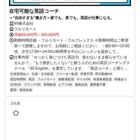
在宅可能な英語コーチ
＜“自由すぎる”働き方＞家でも、夜でも。英語が仕事になる。
90株式会社
フルリモート
月給60,000円～405,000円
勤務時間詳細 ・フルリモート・フルフレックス ※勤務時間はご希望
第一で調整しますので、お気軽にご相談ください。 ・朝6:00〜10:00
頃、夕方17:00〜24:00の時間帯を中心にレッスンを提供して...
仕事内容 「せっかく身につけた英語力、使わないまま眠らせていま
せんか？」 “もう挫折したくない”と願う人のための英語コーチングス
クール 「90 English」を運営しています。 「英語コーチ」と聞く...
社員登用あり
主婦・主夫歓迎
フリーター歓迎
学歴不問
即日勤務OK
固定時間制
英語
フルリモート
経験者歓迎
ネイルOK
有資格者歓迎
研修あり
在宅OK
ブランクOK
長期歓迎
ピアスOK
服装自由
履歴書不要
髪型・髪色自由
正社員