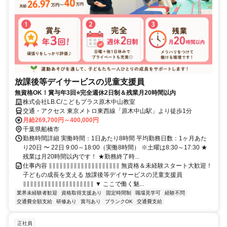
放課後等デイサービスの児童支援員
無資格OK！賞与年3回⭐完全週休2日制＆残業月20時間以内
株式会社LB.C/こどもプラス原木中山教室
交通・アクセス 東京メトロ東西線「原木中山駅」より徒歩1分
月給269,700円～400,000円
千葉県船橋市
勤務時間詳細 実働時間：1日あたり8時間 平均勤務日数：1ヶ月あた
り20日 〜 22日 9:00～18:00（実働8時間） ※土曜は8:30～17:30 ★
残業は月20時間以内です！ ★勤務終了時...
仕事内容 ∥∥∥∥∥∥∥∥∥∥∥∥∥∥∥∥∥∥∥∥ 無資格＆未経験スタート大歓迎！
子どもの成長を支える 放課後等デイサービスの児童支援員
∥∥∥∥∥∥∥∥∥∥∥∥∥∥∥∥∥∥∥∥ ▼ ここで働く魅...
業界未経験者歓迎
資格取得支援あり
固定時間制
職場見学可
経験不問
交通費全額支給
研修あり
賞与あり
ブランクOK
交通費支給
正社員