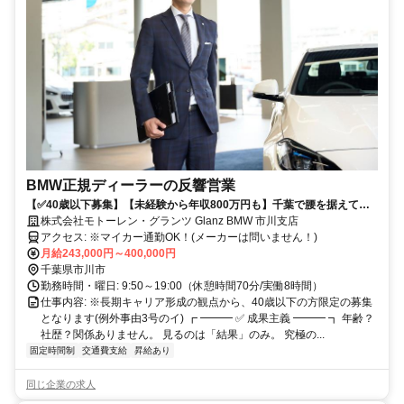
BMW正規ディーラーの反響営業
【✅40歳以下募集】【未経験から年収800万円も】千葉で腰を据えて働
く/年間休日115日/転勤なし/飛び込みなし
株式会社モトーレン・グランツ Glanz BMW 市川支店
アクセス: ※マイカー通勤OK！(メーカーは問いません！)
月給243,000円～400,000円
千葉県市川市
勤務時間・曜日: 9:50～19:00（休憩時間70分/実働8時間）
仕事内容: ※長期キャリア形成の観点から、40歳以下の方限定の募集
となります(例外事由3号のイ) ┏ ━━━ ✅ 成果主義 ━━━ ┓ 年齢？
社歴？関係ありません。 見るのは「結果」のみ。 究極の...
固定時間制
交通費支給
昇給あり
同じ企業の求人