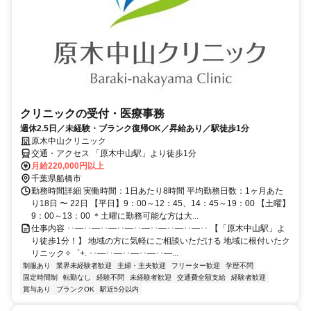
クリニックの受付・医療事務
週休2.5日／未経験・ブランク復帰OK／昇給あり／駅徒歩1分
原木中山クリニック
交通・アクセス 「原木中山駅」より徒歩1分
月給220,000円以上
千葉県船橋市
勤務時間詳細 実働時間：1日あたり8時間 平均勤務日数：1ヶ月あた
り18日 〜 22日 【平日】9：00～12：45、14：45～19：00 【土曜】
9：00～13：00 ＊土曜に勤務可能な方は大...
仕事内容 ･･―･･―･･―･･―･･―･･―･･―･･―･･ 【「原木中山駅」よ
り徒歩1分！】 地域の方に気軽にご相談いただける 地域に根付いたク
リニック✧゜+. ･･―･･―･･―･･―･･―...
制服あり
業界未経験者歓迎
主婦・主夫歓迎
フリーター歓迎
学歴不問
固定時間制
転勤なし
経験不問
未経験者歓迎
交通費全額支給
経験者歓迎
賞与あり
ブランクOK
駅近5分以内