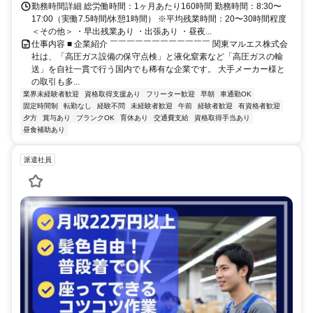
勤務時間詳細 総労働時間：1ヶ月あたり160時間 勤務時間：8:30〜
17:00（実働7.5時間/休憩1時間） ※平均残業時間：20〜30時間程度
＜その他＞ ・早出残業あり ・出張あり ・昼夜...
仕事内容 ■ 企業紹介 ￣￣￣￣￣￣￣￣￣￣￣￣ 関東マルエス株式会
社は、「高圧ガス設備の保守点検」と液化窒素など「高圧ガスの輸
送」を自社一貫で行う国内でも稀有な企業です。 大手メーカー様と
の取引も多...
業界未経験者歓迎
資格取得支援あり
フリーター歓迎
早朝
車通勤OK
固定時間制
転勤なし
経験不問
未経験者歓迎
午前
経験者歓迎
有資格者歓迎
夕方
賞与あり
ブランクOK
育休あり
交通費支給
資格取得手当あり
昼食補助あり
派遣社員