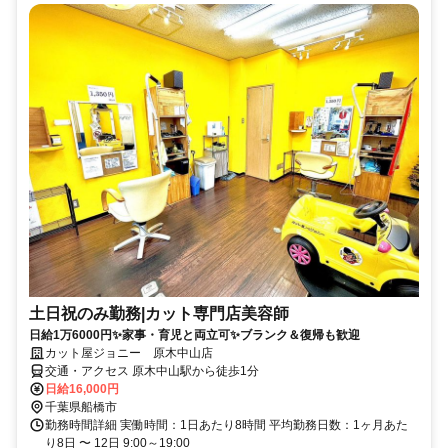
土日祝のみ勤務|カット専門店美容師
日給1万6000円✨家事・育児と両立可✨ブランク＆復帰も歓迎
カット屋ジョニー 原木中山店
交通・アクセス 原木中山駅から徒歩1分
日給16,000円
千葉県船橋市
勤務時間詳細 実働時間：1日あたり8時間 平均勤務日数：1ヶ月あた
り8日 〜 12日 9:00～19:00