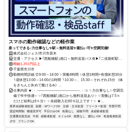
スマホの動作確認などの軽作業
座ってできる♪力仕事なし✨駅～無料送迎✨週払い可✨空調完備❗
株式会社ジェス/市川市原木
交通・アクセス ▶｢西船橋駅｣南口～無料送迎バス有▶｢二俣新町駅｣
徒歩13分
時給1,351円以上
千葉県市川市
勤務時間詳細 ⏰9:00～18:00 ✨実働8時間 ✨休憩1時間+有償休憩30分
└昼休憩13:00～14:00の1時間 └10:30～、15:30～それぞれ15分 《体
をきちんと休めて働ける☕》...
仕事内容 ★:・.――――――――――――.・:☆ ✨力仕事なし✨空調完
備で年中快適✨ ✨｢西船橋駅｣南口から無料送迎あり✨ ✨実働は7.5ｈ
だけど給料は8ｈ分✨ ✨未経験入社80％以上です！✨ ★:...
業界未経験者歓迎
副業・WワークOK
主婦・主夫歓迎
フリーター歓迎
学歴不問
固定時間制
職場見学可
平日のみOK
転勤なし
経験不問
未経験者歓迎
交通費全額支給
午前
経験者歓迎
ネイルOK
残業なし
週払いOK
有資格者歓迎
夕方
ブランクOK