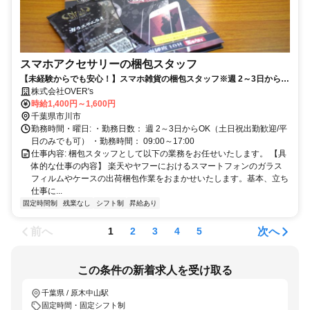
スマホアクセサリーの梱包スタッフ
【未経験からでも安心！】スマホ雑貨の梱包スタッフ※週 2～3日から
OK／服装自由
株式会社OVER's
時給1,400円～1,600円
千葉県市川市
勤務時間・曜日: ・勤務日数： 週 2～3日からOK（土日祝出勤歓迎/平
日のみでも可） ・勤務時間： 09:00～17:00
仕事内容: 梱包スタッフとして以下の業務をお任せいたします。 【具
体的な仕事の内容】 楽天やヤフーにおけるスマートフォンのガラス
フィルムやケースの出荷梱包作業をおまかせいたします。基本、立ち
仕事に...
固定時間制
残業なし
シフト制
昇給あり
前へ
次へ
1
2
3
4
5
この条件の新着求人を受け取る
千葉県 / 原木中山駅
固定時間・固定シフト制