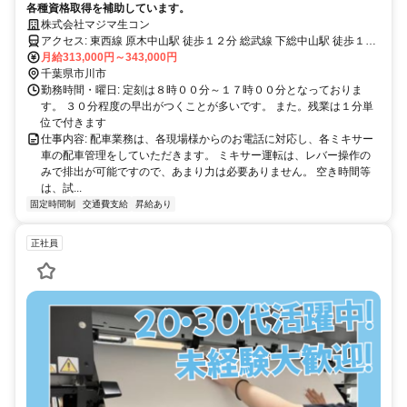
各種資格取得を補助しています。
株式会社マジマ生コン
アクセス: 東西線 原木中山駅 徒歩１２分 総武線 下総中山駅 徒歩１６
月給313,000円～343,000円
分 場所は、東京23区江戸川を渡ったすぐ隣です。
千葉県市川市
勤務時間・曜日: 定刻は８時００分～１７時００分となっておりま
す。 ３０分程度の早出がつくことが多いです。 また。残業は１分単
位で付きます
仕事内容: 配車業務は、各現場様からのお電話に対応し、各ミキサー
車の配車管理をしていただきます。 ミキサー運転は、レバー操作の
みで排出が可能ですので、あまり力は必要ありません。 空き時間等
は、試...
固定時間制
交通費支給
昇給あり
正社員