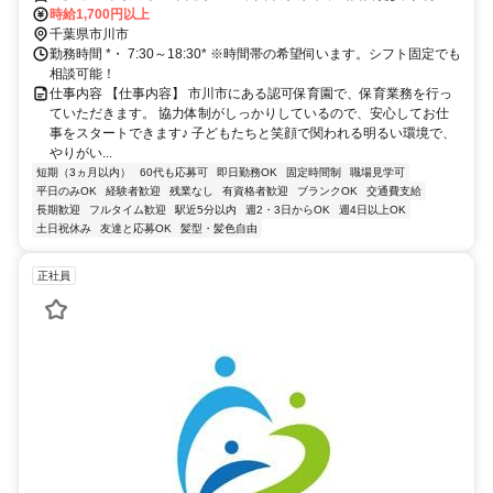
時給1,700円以上
千葉県市川市
勤務時間 *・ 7:30～18:30* ※時間帯の希望伺います。シフト固定でも
相談可能！
仕事内容 【仕事内容】 市川市にある認可保育園で、保育業務を行っ
ていただきます。 協力体制がしっかりしているので、安心してお仕
事をスタートできます♪ 子どもたちと笑顔で関われる明るい環境で、
やりがい...
短期（3ヵ月以内）
60代も応募可
即日勤務OK
固定時間制
職場見学可
平日のみOK
経験者歓迎
残業なし
有資格者歓迎
ブランクOK
交通費支給
長期歓迎
フルタイム歓迎
駅近5分以内
週2・3日からOK
週4日以上OK
土日祝休み
友達と応募OK
髪型・髪色自由
正社員