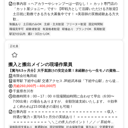
仕事内容 ＜ヘアカラーやシャンプーは一切なし！＞ カット専門店の
「カット屋ジョニー」です✨ 【即戦力として活躍いただける方歓迎】
土日祝に勤務できる方を大募集中です！ ⭐美容師の実務経験ある方大
歓...
制服あり
土日祝のみOK
主婦・主夫歓迎
フリーター歓迎
固定時間制
職場見学可
経験者歓迎
有資格者歓迎
研修あり
ブランクOK
長期歓迎
駅近5分以内
週2・3日からOK
正社員
搬入と搬出メインの現場作業員
【賞与4.5ヶ月分】大手直請けの安定企業！未経験から一生モノの資格と
高収入をゲット！
有限会社亀田組
最寄駅 下総中山駅 交通アクセス JR総武本線「下総中山駅」から徒歩
月給260,000円～400,000円
18分 ※交通費支給 ※車・バイク通勤可能
千葉県市川市
勤務時間 8：00～17：00 ※現場開始時間に合わせて早出（6:00〜
7:00出発）の場合もありますが、 全額別途支給いたします。 ※効率
よく終われば15:00過ぎの退社も可能！
仕事内容 ＝＝＝＝＝＝＝＝＝＝＝＝＝＝＝＝＝＝＝＝＝＝ ＜収入・
待遇が魅力＞賞与4.5ヶ月分の実績あり！ ＝＝＝＝＝＝＝＝＝＝＝＝
＝＝＝＝＝＝＝＝＝＝ ＼＼この求人のポイント！／／ ✅ 昇給年...
資格取得支援あり
車通勤OK
固定時間制
社会保険完備
賞与あり
交通費支給