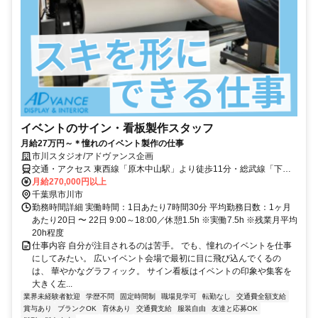
イベントのサイン・看板製作スタッフ
月給27万円～＊憧れのイベント製作の仕事
市川スタジオ/アドヴァンス企画
交通・アクセス 東西線「原木中山駅」より徒歩11分・総武線「下総
中山駅」より自転車 10分
月給270,000円以上
千葉県市川市
勤務時間詳細 実働時間：1日あたり7時間30分 平均勤務日数：1ヶ月
あたり20日 〜 22日 9:00～18:00／休憩1.5h ※実働7.5h ※残業月平均
20h程度
仕事内容 自分が注目されるのは苦手。 でも、憧れのイベントを仕事
にしてみたい。 広いイベント会場で最初に目に飛び込んでくるの
は、 華やかなグラフィック。 サイン看板はイベントの印象や集客を
大きく左...
業界未経験者歓迎
学歴不問
固定時間制
職場見学可
転勤なし
交通費全額支給
賞与あり
ブランクOK
育休あり
交通費支給
服装自由
友達と応募OK