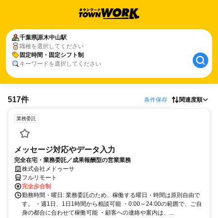
千葉県
原木中山駅
職種を選択してください
固定時間・固定シフト制
キーワードを選択してください
517件
条件保存
関連度順
業務委託
メッセージ対応やデータ入力
完全在宅・業務委託／成果報酬型の営業業務
株式会社メドゥーサ
フルリモート
完全歩合制
勤務時間・曜日: 業務委託のため、稼働する曜日・時間は原則自由で
す。 ・週1日、1日1時間から相談可能 ・0:00～24:00の範囲で、ご自
身の都合に合わせて稼働可能 ・顧客への連絡や案内は、...