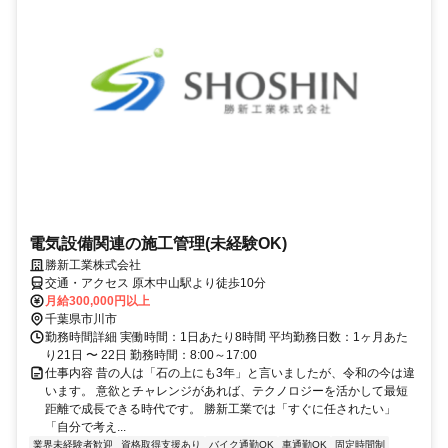
電気設備関連の施工管理(未経験OK)
勝新工業株式会社
交通・アクセス 原木中山駅より徒歩10分
月給300,000円以上
千葉県市川市
勤務時間詳細 実働時間：1日あたり8時間 平均勤務日数：1ヶ月あた
り21日 〜 22日 勤務時間：8:00～17:00
仕事内容 昔の人は「石の上にも3年」と言いましたが、令和の今は違
います。 意欲とチャレンジがあれば、テクノロジーを活かして最短
距離で成長できる時代です。 勝新工業では「すぐに任されたい」
「自分で考え...
業界未経験者歓迎
資格取得支援あり
バイク通勤OK
車通勤OK
固定時間制