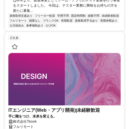
は昨年より、新規事業としてゲーム・アプリのテスト業務を行う事業
をスタートしました。 今回は、テスター業務に興味をお持ちの方を
新たに募集...
資格取得支援あり
フリーター歓迎
学歴不問
固定時間制
経験不問
未経験者歓迎
フルリモート
残業なし
ブランクOK
長期歓迎
資格取得手当あり
長期休暇あり
土日祝休み
食事補助あり
ひげOK
正社員
ITエンジニア(Web・アプリ開発)|未経験歓迎
手に職をつけ、未来を変える。
株式会社Tbook
フルリモート