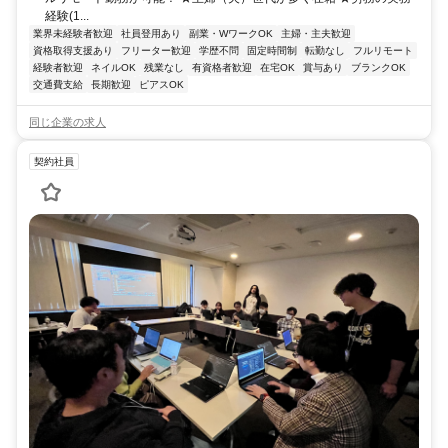
経験(1...
業界未経験者歓迎
社員登用あり
副業・WワークOK
主婦・主夫歓迎
資格取得支援あり
フリーター歓迎
学歴不問
固定時間制
転勤なし
フルリモート
経験者歓迎
ネイルOK
残業なし
有資格者歓迎
在宅OK
賞与あり
ブランクOK
交通費支給
長期歓迎
ピアスOK
同じ企業の求人
契約社員