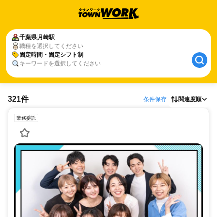
千葉県
月崎駅
職種を選択してください
固定時間・固定シフト制
キーワードを選択してください
321件
条件保存
関連度順
業務委託