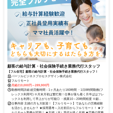
顧客の給与計算・社会保険手続き業務代行スタッフ
【フル在宅】顧客の給与計算・社会保険手続き業務代行スタッフ！
パーソルビジネスプロセスデザイン株式会社
フルリモート
月給210,000円～289,900円
勤務時間詳細 総労働時間：1ヶ月あたり160時間 ・1日8時間勤務(フ
レックス利用可) ※月末月初は繁忙期！仕事が落ち着く月半ばはフレ
ックスを利用して早上がりが可能◎ ・残業10～20時間程度 ※顧...
仕事内容 主婦の方も大歓迎！【フルリモート】であなたの労務経験
を活かしませんか？ ★採用選考～入社初日からフルリモート！ ★フ
ルリモート勤務が可能！ ★主婦（夫）世代が多く在籍 ★労務の実務