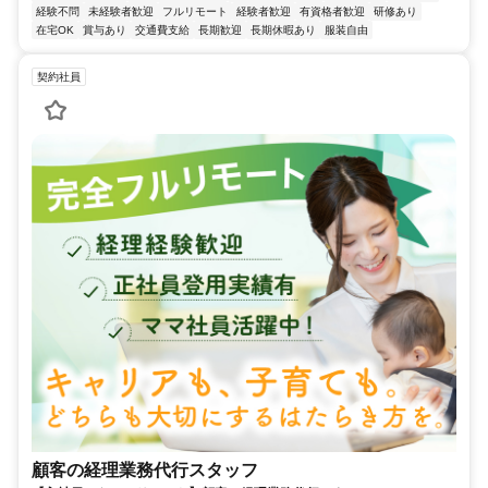
経験不問
未経験者歓迎
フルリモート
経験者歓迎
有資格者歓迎
研修あり
在宅OK
賞与あり
交通費支給
長期歓迎
長期休暇あり
服装自由
契約社員
顧客の経理業務代行スタッフ