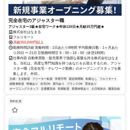
完全在宅のアジャスター職
アジャスター3級★在宅ワーク★年休120日★月給35万円超★
株式会社はなまる
フルリモート
月給355,000円以上
勤務時間詳細 実働時間：1日あたり8時間 平均勤務日数：1ヶ月あた
り20日 〜 21日 ⏰勤務時間⏰ 9：00～18：00（休憩1時間）
仕事内容 自動車買取・販売業界で強固な基盤を誇る株式会社はなま
る。当社は、高度な専門知識を持つあなたをお迎えするため、アジャ
スター職（完全在宅・テレワーク勤務）のオープニングスタッフを募
集します。外回...
主婦・主夫歓迎
フリーター歓迎
学歴不問
固定時間制
転勤なし
フルリモート
経験者歓迎
研修あり
在宅OK
賞与あり
ブランクOK
育休あり
オープニングスタッフ
交通費支給
長期歓迎
長期休暇あり
土日祝休み
服装自由
契約社員