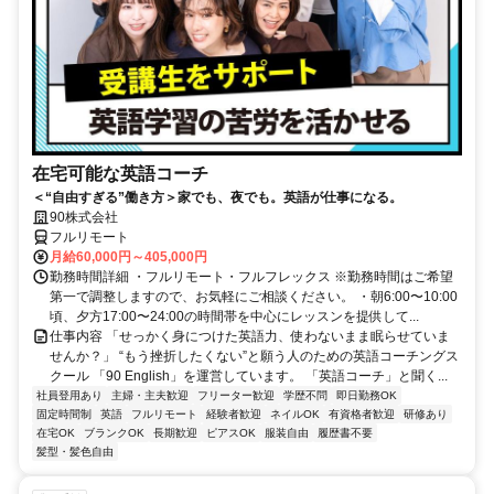
在宅可能な英語コーチ
＜“自由すぎる”働き方＞家でも、夜でも。英語が仕事になる。
90株式会社
フルリモート
月給60,000円～405,000円
勤務時間詳細 ・フルリモート・フルフレックス ※勤務時間はご希望
第一で調整しますので、お気軽にご相談ください。 ・朝6:00〜10:00
頃、夕方17:00〜24:00の時間帯を中心にレッスンを提供して...
仕事内容 「せっかく身につけた英語力、使わないまま眠らせていま
せんか？」 “もう挫折したくない”と願う人のための英語コーチングス
クール 「90 English」を運営しています。 「英語コーチ」と聞く...
社員登用あり
主婦・主夫歓迎
フリーター歓迎
学歴不問
即日勤務OK
固定時間制
英語
フルリモート
経験者歓迎
ネイルOK
有資格者歓迎
研修あり
在宅OK
ブランクOK
長期歓迎
ピアスOK
服装自由
履歴書不要
髪型・髪色自由