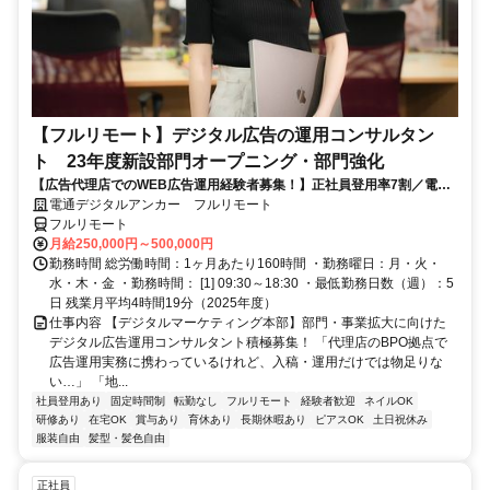
【フルリモート】デジタル広告の運用コンサルタン
ト 23年度新設部門オープニング・部門強化
【広告代理店でのWEB広告運用経験者募集！】正社員登用率7割／電通
G／全国×完全在宅／年休126日・土日祝休み／残業月平均4時間19分
電通デジタルアンカー フルリモート
フルリモート
月給250,000円～500,000円
勤務時間 総労働時間：1ヶ月あたり160時間 ・勤務曜日：月・火・
水・木・金 ・勤務時間： [1] 09:30～18:30 ・最低勤務日数（週）：5
日 残業月平均4時間19分（2025年度）
仕事内容 【デジタルマーケティング本部】部門・事業拡大に向けた
デジタル広告運用コンサルタント積極募集！ 「代理店のBPO拠点で
広告運用実務に携わっているけれど、入稿・運用だけでは物足りな
い…」 「地...
社員登用あり
固定時間制
転勤なし
フルリモート
経験者歓迎
ネイルOK
研修あり
在宅OK
賞与あり
育休あり
長期休暇あり
ピアスOK
土日祝休み
服装自由
髪型・髪色自由
正社員