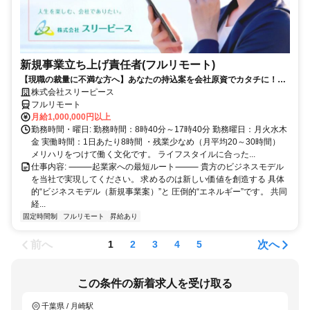
新規事業立ち上げ責任者(フルリモート)
【現職の裁量に不満な方へ】あなたの持込案を会社原資でカタチに！最
短6ヶ月で共同経営者の道へ
株式会社スリーピース
フルリモート
月給1,000,000円以上
勤務時間・曜日: 勤務時間：8時40分～17時40分 勤務曜日：月火水木
金 実働時間：1日あたり8時間 ・残業少なめ（月平均20～30時間）
メリハリをつけて働く文化です。 ライフスタイルに合った...
仕事内容: ⸻起業家への最短ルート⸻ 貴方のビジネスモデル
を当社で実現してください。 求めるのは新しい価値を創造する 具体
的“ビジネスモデル（新規事業案）”と 圧倒的“エネルギー”です。 共同
経...
固定時間制
フルリモート
昇給あり
前へ
次へ
1
2
3
4
5
この条件の新着求人を受け取る
千葉県 / 月崎駅