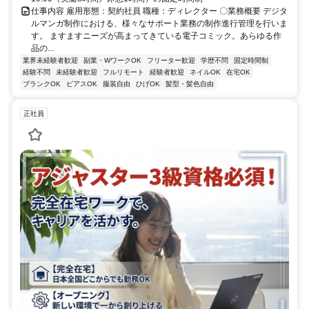
仕事内容 雇用形態：契約社員 職種：ディレクター 〇業務概要 デジタ
ルマンガ制作における、様々なサポート業務の制作進行管理を行いま
す。 ますますニーズが高まってきている電子コミック。あらゆる作
品の...
業界未経験者歓迎
副業・WワークOK
フリーター歓迎
学歴不問
固定時間制
経験不問
未経験者歓迎
フルリモート
経験者歓迎
ネイルOK
在宅OK
ブランクOK
ピアスOK
服装自由
ひげOK
髪型・髪色自由
正社員