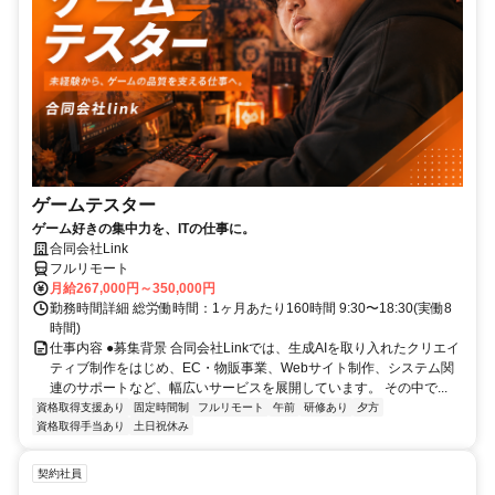
ゲームテスター
ゲーム好きの集中力を、ITの仕事に。
合同会社Link
フルリモート
月給267,000円～350,000円
勤務時間詳細 総労働時間：1ヶ月あたり160時間 9:30〜18:30(実働8
時間)
仕事内容 ●募集背景 合同会社Linkでは、生成AIを取り入れたクリエイ
ティブ制作をはじめ、EC・物販事業、Webサイト制作、システム関
連のサポートなど、幅広いサービスを展開しています。 その中で...
資格取得支援あり
固定時間制
フルリモート
午前
研修あり
夕方
資格取得手当あり
土日祝休み
契約社員