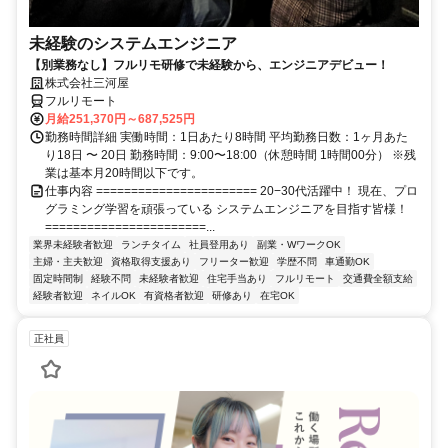
未経験のシステムエンジニア
【別業務なし】フルリモ研修で未経験から、エンジニアデビュー！
株式会社三河屋
フルリモート
月給251,370円～687,525円
勤務時間詳細 実働時間：1日あたり8時間 平均勤務日数：1ヶ月あた
り18日 〜 20日 勤務時間：9:00〜18:00（休憩時間 1時間00分） ※残
業は基本月20時間以下です。
仕事内容 ======================= 20−30代活躍中！ 現在、プロ
グラミング学習を頑張っている システムエンジニアを目指す皆様！
=======================...
業界未経験者歓迎
ランチタイム
社員登用あり
副業・WワークOK
主婦・主夫歓迎
資格取得支援あり
フリーター歓迎
学歴不問
車通勤OK
固定時間制
経験不問
未経験者歓迎
住宅手当あり
フルリモート
交通費全額支給
経験者歓迎
ネイルOK
有資格者歓迎
研修あり
在宅OK
正社員