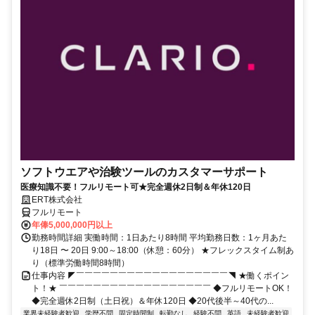
ソフトウエアや治験ツールのカスタマーサポート
医療知識不要！フルリモート可★完全週休2日制＆年休120日
ERT株式会社
フルリモート
年俸5,000,000円以上
勤務時間詳細 実働時間：1日あたり8時間 平均勤務日数：1ヶ月あた
り18日 〜 20日 9:00～18:00（休憩：60分） ★フレックスタイム制あ
り（標準労働時間8時間）
仕事内容 ◤￣￣￣￣￣￣￣￣￣￣￣￣￣￣￣￣￣￣◥ ★働くポイン
ト！★ ￣￣￣￣￣￣￣￣￣￣￣￣￣￣￣￣￣￣ ◆フルリモートOK！
◆完全週休2日制（土日祝）＆年休120日 ◆20代後半～40代の...
業界未経験者歓迎
学歴不問
固定時間制
転勤なし
経験不問
英語
未経験者歓迎