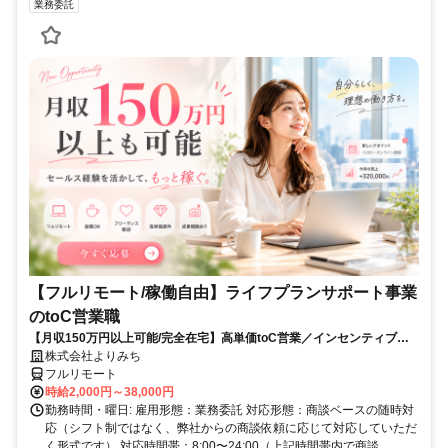
業務委託
【フルリモート/稼働自由】ライフプランサポート事業
のtoC営業職
【月収150万円以上可能/完全在宅】高単価toC営業／インセンティブ充
実
株式会社よりみち
フルリモート
時給2,000円～38,000円
勤務時間・曜日: 雇用形態：業務委託 対応形態：商談ベースの随時対
応（シフト制ではなく、弊社からの商談依頼に応じて対応していただ
く形式です） 対応時間帯：8:00〜24:00（上記時間帯内で商談...