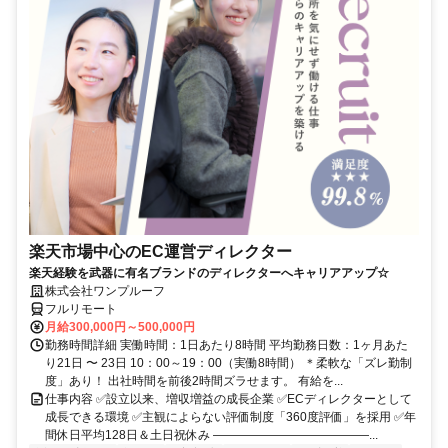
楽天市場中心のEC運営ディレクター
楽天経験を武器に有名ブランドのディレクターへキャリアアップ☆
株式会社ワンプルーフ
フルリモート
月給300,000円～500,000円
勤務時間詳細 実働時間：1日あたり8時間 平均勤務日数：1ヶ月あた
り21日 〜 23日 10：00～19：00（実働8時間） ＊柔軟な「ズレ勤制
度」あり！ 出社時間を前後2時間ズラせます。 有給を...
仕事内容 ✅設立以来、増収増益の成長企業 ✅ECディレクターとして
成長できる環境 ✅主観によらない評価制度「360度評価」を採用 ✅年
間休日平均128日＆土日祝休み ―――――――――――――...