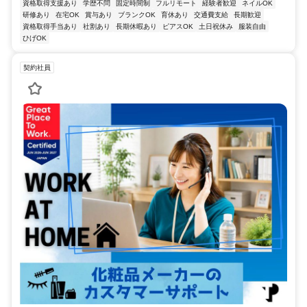
資格取得支援あり
学歴不問
固定時間制
フルリモート
経験者歓迎
ネイルOK
研修あり
在宅OK
賞与あり
ブランクOK
育休あり
交通費支給
長期歓迎
資格取得手当あり
社割あり
長期休暇あり
ピアスOK
土日祝休み
服装自由
ひげOK
契約社員