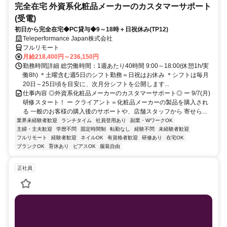
完全在宅 外資系化粧品メーカーのカスタマーサポート
(受電)
初日から完全在宅◆PC貸与◆9～18時＋日祝休み(TP12)
Teleperformance Japan株式会社
フルリモート
月給218,400円～236,150円
勤務時間詳細 総労働時間：1週あたり40時間 9:00～18:00(休憩1h/実
働8h) ＊土曜含む週5日のシフト勤務＝日祝はお休み ＊シフトは毎月
20日～25日頃を目安に、次月分シフトを公開します...
仕事内容 ◎外資系化粧品メーカーのカスタマーサポート◎ ー 9/7(月)
研修スタート！ ー クライアント＝化粧品メーカーの製品を購入され
る 一般のお客様の購入後のサポートや、店舗スタッフから 寄せら...
業界未経験者歓迎
ランチタイム
社員登用あり
副業・WワークOK
主婦・主夫歓迎
学歴不問
固定時間制
転勤なし
経験不問
未経験者歓迎
フルリモート
経験者歓迎
ネイルOK
有資格者歓迎
研修あり
在宅OK
ブランクOK
育休あり
ピアスOK
服装自由
正社員