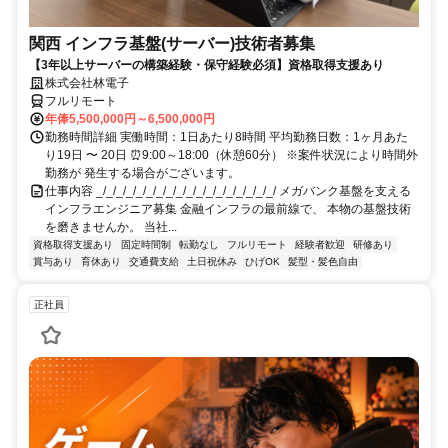
関西 インフラ基盤(サーバー)技術者募集
【3年以上サーバーの構築経験・保守経験必須】資格取得支援あり
株式会社林電子
フルリモート
年俸5,500,000円～6,500,000円
勤務時間詳細 実働時間：1日あたり8時間 平均勤務日数：1ヶ月あた
り19日 〜 20日 ⏰9:00～18:00（休憩60分） ※案件状況により時間外
勤務が 発生する場合がございます。
仕事内容 _/_/_/_/_/_/_/_/_/_/_/_/_/_/_/_/_/_/ メガバンク基盤を支える
インフラエンジニア募集 金融インフラの最前線で、 本物の基盤技術
を磨きませんか。 当社...
資格取得支援あり
固定時間制
転勤なし
フルリモート
経験者歓迎
研修あり
賞与あり
育休あり
交通費支給
土日祝休み
ひげOK
髪型・髪色自由
正社員