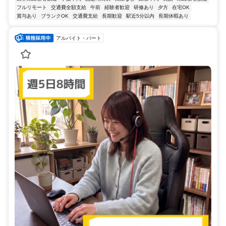
フルリモート
交通費全額支給
午前
経験者歓迎
研修あり
夕方
在宅OK
賞与あり
ブランクOK
交通費支給
長期歓迎
駅近5分以内
長期休暇あり
アルバイト・パート