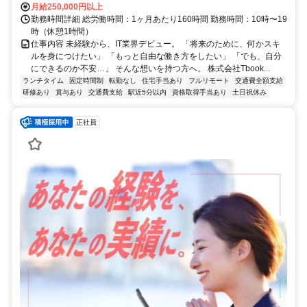
月給250,000円以上
勤務時間詳細 総労働時間：1ヶ月あたり160時間 勤務時間：10時〜19
時（休憩1時間）
仕事内容 未経験から、IT業界デビュー。 「将来のために、何かスキ
ルを身につけたい」 「もっと自由な働き方をしたい」 「でも、自分
にできるのか不安…」 そんな想いを持つ方へ。 株式会社Tbook...
ランチタイム
固定時間制
転勤なし
住宅手当あり
フルリモート
交通費全額支給
研修あり
賞与あり
交通費支給
駅近5分以内
資格取得手当あり
土日祝休み
正社員