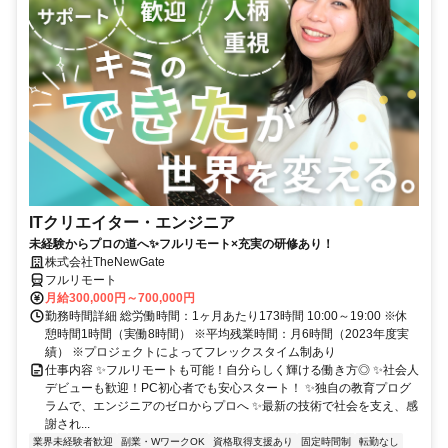
ITクリエイター・エンジニア
未経験からプロの道へ✨フルリモート×充実の研修あり！
株式会社TheNewGate
フルリモート
月給300,000円～700,000円
勤務時間詳細 総労働時間：1ヶ月あたり173時間 10:00～19:00 ※休
憩時間1時間（実働8時間） ※平均残業時間：月6時間（2023年度実
績） ※プロジェクトによってフレックスタイム制あり
仕事内容 ✨フルリモートも可能！自分らしく輝ける働き方◎ ✨社会人
デビューも歓迎！PC初心者でも安心スタート！ ✨独自の教育プログ
ラムで、エンジニアのゼロからプロへ ✨最新の技術で社会を支え、感
謝され...
業界未経験者歓迎
副業・WワークOK
資格取得支援あり
固定時間制
転勤なし