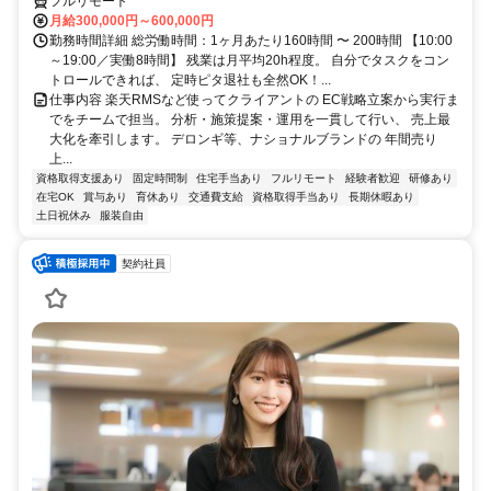
フルリモート
月給300,000円～600,000円
勤務時間詳細 総労働時間：1ヶ月あたり160時間 〜 200時間 【10:00
～19:00／実働8時間】 残業は月平均20h程度。 自分でタスクをコン
トロールできれば、 定時ピタ退社も全然OK！...
仕事内容 楽天RMSなど使ってクライアントの EC戦略立案から実行ま
でをチームで担当。 分析・施策提案・運用を一貫して行い、 売上最
大化を牽引します。 デロンギ等、ナショナルブランドの 年間売り
上...
資格取得支援あり
固定時間制
住宅手当あり
フルリモート
経験者歓迎
研修あり
在宅OK
賞与あり
育休あり
交通費支給
資格取得手当あり
長期休暇あり
土日祝休み
服装自由
契約社員