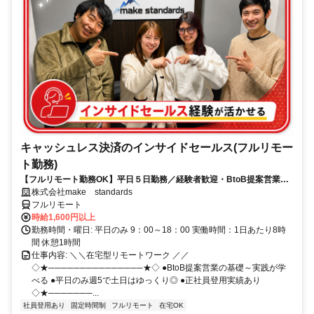
キャッシュレス決済のインサイドセールス(フルリモー
ト勤務)
【フルリモート勤務OK】平日５日勤務／経験者歓迎・BtoB提案営業で
スキルアップ
株式会社make standards
フルリモート
時給1,600円以上
勤務時間・曜日: 平日のみ 9：00～18：00 実働時間：1日あたり8時
間 休憩1時間
仕事内容: ＼＼在宅型リモートワーク ／／
◇★───────────────★◇ ●BtoB提案営業の基礎～実践が学
べる ●平日のみ週5で土日はゆっくり◎ ●正社員登用実績あり
◇★───────...
社員登用あり
固定時間制
フルリモート
在宅OK