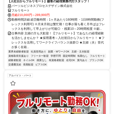
【入社日からフルリモート】顧客の経理業務代行スタッフ！
パーソルビジネスプロセスデザイン株式会社
フルリモート
月給210,000円～289,900円
勤務時間詳細 総労働時間：1ヶ月あたり160時間 ・1日8時間勤務(フ
レックス利用可) ※月末月初は繁忙期！仕事が落ち着く月半ばはフレ
ックスを利用して早上がりが可能◎ ・残業10～20時間程度 ※顧...
仕事内容 主婦の方も大歓迎！【フルリモート】であなたの経理経験
を活かしませんか？ ★採用選考～入社初日からフルリモート！ ★フ
レックスを活用してワークライフバランス抜群◎ ★主婦（夫）世代
が多く在籍...
業界未経験者歓迎
社員登用あり
副業・WワークOK
主婦・主夫歓迎
資格取得支援あり
フリーター歓迎
学歴不問
固定時間制
転勤なし
フルリモート
経験者歓迎
ネイルOK
残業なし
有資格者歓迎
在宅OK
賞与あり
ブランクOK
交通費支給
長期歓迎
ピアスOK
アルバイト・パート