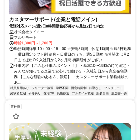
カスタマーサポート(企業と電話メイン)
電話対応メイン/週5日8時間勤務/応募から最短2日で内定
株式会社タイミー
フルリモート
時給1,300円～1,700円
勤務時間詳細 10：00～19：00 ※実働8時間、休憩1時間 ※週5日勤務
・曜日固定シフト制 ※月～日曜日のうち、週5日勤務 ※希望休は月2
日まで提出OK 入社日から2ヶ月間 初期研修がござい...
仕事内容 【このお仕事のポイント！】 ・基本10〜19時の時間固定 ・
みんなが知ってる企業で安心して働ける ・入社初日から完全在宅勤
務 【こんな経験のある方、歓迎】 ・カスタマーサポート業務経験の
あ...
社員登用あり
フリーター歓迎
学歴不問
固定時間制
転勤なし
フルリモート
経験者歓迎
研修あり
在宅OK
長期歓迎
フルタイム歓迎
服装自由
履歴書不要
正社員