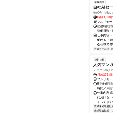
業務委託
自社AIセ
株式会社Algoa
時給3,000
フルリモー
勤務時間詳細
稼働日数・
仕事内容 
働ける ・時
端領域で 市
社員登用あり
契約社員
人気マンガ
デジタル職人
月給271,8
フルリモー
勤務時間詳細
時間／休憩
仕事内容 
における、
まってきて
業界未経験者歓
未経験者歓迎