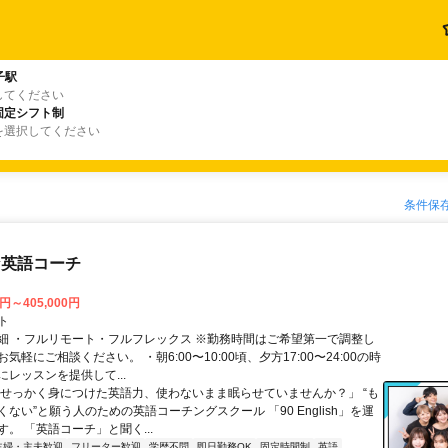
子駅
してください
固定シフト制
を選択してください
条件保
な英語コーチ
0円～405,000円
ト
細 ・フルリモート・フルフレックス ※勤務時間はご希望第一で調整し
気軽にご相談ください。 ・朝6:00〜10:00頃、夕方17:00〜24:00の時
レッスンを提供して...
「せっかく身につけた英語力、使わないまま眠らせていませんか？」 “も
ない”と願う人のための英語コーチングスクール 「90 English」を運
。 「英語コーチ」と聞く...
主婦・主夫歓迎
フリーター歓迎
学歴不問
即日勤務OK
固定時間制
英語