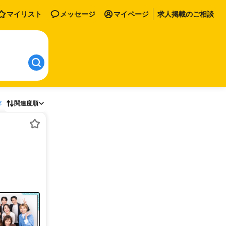
マイリスト
メッセージ
マイページ
求人掲載のご相談
存
関連度順