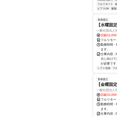
フルリモート
ピアスOK
服装
業務委託
【水曜固
一般社団法人
日給32,00
フルリモー
勤務時間・曜
ます。
仕事内容:
大に向けて
が必要です！
シフト自由
フ
業務委託
【金曜固
一般社団法人
日給32,00
フルリモー
勤務時間・曜
ます。
仕事内容: