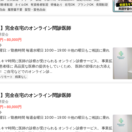
経験者歓迎
ネイルOK
有資格者歓迎
研修あり
在宅OK
ブランクOK
長期歓迎
自由
履歴書不要
髪型・髪色自由
定】完全在宅のオンライン問診医師
博愛会
0円～80,000円
ト
日: ✅勤務時間 毎週水曜日 10:00～19:00 ※他の曜日もご相談に乗れ
 スキマ時間に医師の診察が受けられる オンライン診療サービス。 事業拡
患者様に 高品質な医療の提供をしていくため、 医師の皆様のお力添え
 ご自宅などでのオンライン診...
ルリモート
残業なし
定】完全在宅のオンライン問診医師
博愛会
0円～80,000円
ト
日: ✅勤務時間 毎週金曜日 10:00～19:00 ※他の曜日もご相談に乗れ
 スキマ時間に医師の診察が受けられる オンライン診療サービス。 事業拡