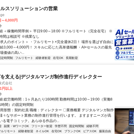
ールスソリューションの営業
ge
円～4,000円
ト
 ＜稼働時間帯例＞ 平日9:00～18:00 ※フルリモート（完全在宅） ※
時間は相談可 ※残業なし
＜求人のポイント＞ ・フルリモート×完全週休2日！ 場所を選ばず自由に
給3,000～4,000円！ スキルに応じた高単価報酬 ・AI×セールスの最先
場価値の高い...
固定時間制
フルリモート
経験者歓迎
在宅OK
長期歓迎
を支える|デジタルマンガ制作進行ディレクター
株式会社
81円以上
ト
 総労働時間：1ヶ月あたり160時間 勤務時間は10:00～19:00（実働8
1時間）の固定時間制
雇用形態：契約社員 職種：ディレクター 〇業務概要 デジタルマンガ制作
様々なサポート業務の制作進行管理を行います。 ますますニーズが高
いる電子コミック。あらゆる作品の...
迎
副業・WワークOK
フリーター歓迎
学歴不問
固定時間制
経験不問
フルリモート
経験者歓迎
ネイルOK
在宅OK
ブランクOK
ピアスOK
服装自由