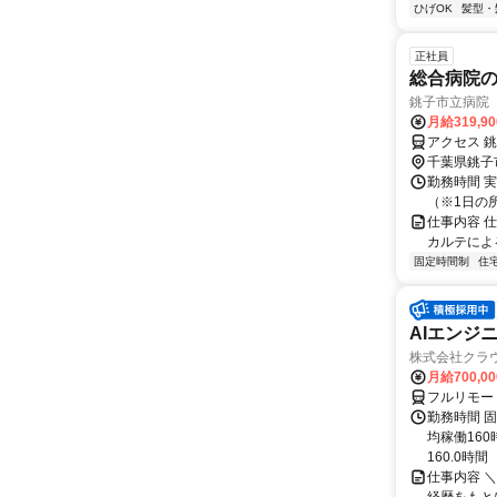
ひげOK
髪型・
正社員
総合病院の
銚子市立病院
月給319,9
アクセス 
千葉県銚子
勤務時間 実働
（※1日の
仕事内容 
カルテによ
固定時間制
住
AIエンジ
株式会社クラ
月給700,0
フルリモー
勤務時間 固
均稼働16
160.0時間
仕事内容 