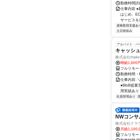
勤務時間詳細
仕事内容 
はじめ、E
サービスを展
資格取得支援あ
土日祝休み
アルバイト・パ
キャッシュ
株式会社make 
時給1,60
フルリモー
勤務時間・曜
仕事内容: 
●BtoB
用実績あり ◇
社員登用あり
NWコンサ
株式会社クラ
月給1,100,
フルリモー