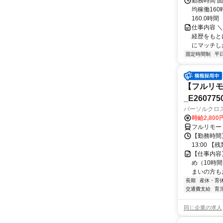
勤務時間 固
均稼働16
160.0時間
仕事内容 
経歴をもと
にマッチし
固定時間制
平
【フルリモ
_E260775
パーソルクロ
時給2,800
フルリモー
【勤務時間】
13:00 
【仕事内容
め（10時
まいの方もお
長期
産休・育
交通費支給
育
同じ企業の求人