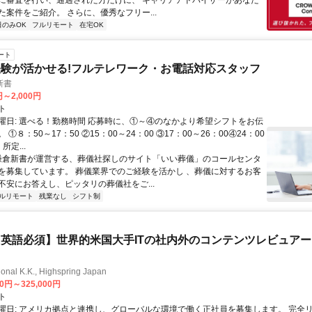
に審査を行い、通過された方だけに、 キャリアアドバイザーがあなた
た案件をご紹介。 さらに、優秀なフリー...
日のみOK
フルリモート
在宅OK
ート
験が活かせる!フルテレワーク・お電話対応スタッフ
新書
円～2,000円
ト
曜日: 選べる！勤務時間 応募時に、①～④のなかより希望シフトをお伝
①８：50～17：50 ②15：00～24：00 ③17：00～26：00④24：00
所定...
 鎌倉新書が運営する、葬儀社探しのサイト「いい葬儀」のコールセンタ
を募集しています。 葬儀業界でのご経験を活かし 、葬儀に対するお客
不安にお答えし、ピッタリの葬儀社をご...
ルリモート
残業なし
シフト制
英語必須】世界的米国大手ITの社内外のコンテンツレビュア
ional K.K., Highspring Japan
00円～325,000円
ト
曜日: アメリカ拠点と連携し、グローバルな環境で働く正社員を募集します。 完全