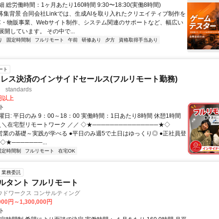
 総労働時間：1ヶ月あたり160時間 9:30〜18:30(実働8時間)
●募集背景 合同会社Linkでは、生成AIを取り入れたクリエイティブ制作を
C・物販事業、Webサイト制作、システム関連のサポートなど、幅広い
開しています。 その中で...
り
固定時間制
フルリモート
午前
研修あり
夕方
資格取得手当あり
ート
レス決済のインサイドセールス(フルリモート勤務)
standards
0円以上
ト
日: 平日のみ 9：00～18：00 実働時間：1日あたり8時間 休憩1時間
＼＼在宅型リモートワーク ／／ ◇★───────────────★◇
提案営業の基礎～実践が学べる ●平日のみ週5で土日はゆっくり◎ ●正社員登
★───────...
固定時間制
フルリモート
在宅OK
業務委託
ルタント フルリモート
ウドワークス コンサルティング
000円～1,300,000円
ト