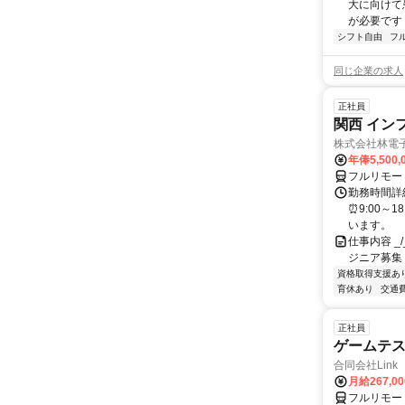
大に向けて
が必要です！
シフト自由
フ
同じ企業の求人
正社員
関西 イン
株式会社林電
年俸5,500,
フルリモー
勤務時間詳細
⏰9:00～
います。
仕事内容 _/_
ジニア募集
資格取得支援あ
育休あり
交通
正社員
ゲームテ
合同会社Link
月給267,0
フルリモー