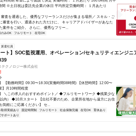
定時間制 希望により面談で決定 実働時間： １月あたり 160.0時間 月平
0時間 ※土日祝は委託先企業の休日 平均所定労働時間： １月あたり
＼ 審査を通過した、優秀なフリーランスだけが集まる場所／ スキル・ご
に審査を行い、通過された方だけに、 キャリアアドバイザーがあなた
た案件をご紹介。 さらに、優秀なフリー...
日のみOK
フルリモート
在宅OK
派遣社員
ート】SOC監視運用、オペレーション/セキュリティエンジニ
039
ステクノロジー株式会社
円
ト
 【勤務時間】09:30〜18:30(実働時間08時間) 【休憩時間】12:00〜
【残業】月10時間程度
】 ＼この求人のおすすめポイント／ ◆フルリモートワーク ◆残業少な
間以内） ◆10月スタート 【出社不要のため、企業所在地から遠方にお住
気軽にご応募ください】 セ...
休取得実績あり
固定時間制
フルリモート
社会保険完備
在宅OK
育休あり
児サポートあり