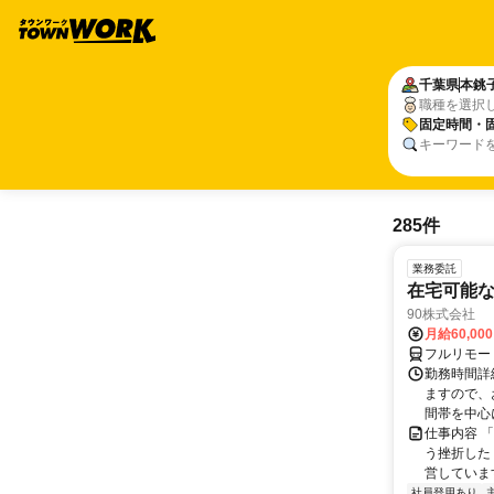
千葉県
本銚
職種を選択
固定時間・
キーワード
285件
業務委託
在宅可能
90株式会社
月給60,00
フルリモー
勤務時間詳
ますので、お
間帯を中心に
仕事内容 
う挫折したく
営しています
社員登用あり