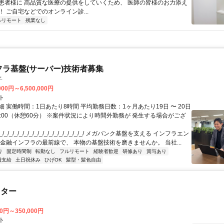
患者様に 高品質な医療の提供をしていくため、 医師の皆様のお力添え
 ご自宅などでのオンライン診...
ルリモート
残業なし
フラ基盤(サーバー)技術者募集
子
000円～6,500,000円
ト
 実働時間：1日あたり8時間 平均勤務日数：1ヶ月あたり19日 〜 20日
18:00（休憩60分） ※案件状況により時間外勤務が 発生する場合がござ
/_/_/_/_/_/_/_/_/_/_/_/_/_/_/_/_/ メガバンク基盤を支える インフラエン
 金融インフラの最前線で、 本物の基盤技術を磨きませんか。 当社...
り
固定時間制
転勤なし
フルリモート
経験者歓迎
研修あり
賞与あり
費支給
土日祝休み
ひげOK
髪型・髪色自由
スター
00円～350,000円
ト