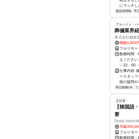
経歴をもと
にマッチし
固定時間制
平
アルバイト・パ
葬儀業界経
株式会社鎌倉
時給1,800
フルリモー
勤務時間・
えください。 
～33：00 ・
仕事内容:
ースタッフ
様の疑問や
即日勤務OK
フ
正社員
【韓国語・
要
Drake Internat
月給300,0
フルリモー
勤務時間・