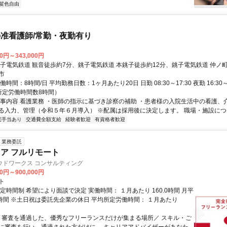
髪色自由
准看護師/常勤・夜勤有り
00円～343,000円
銚子電気鉄道 観音徒歩約7分、銚子電気鉄道 本銚子徒歩約12分、銚子電気鉄道 仲ノ町
市
時間：8時間/日 平均勤務日数：1ヶ月あたり20日 日勤 08:30～17:30 夜勤 16:30～
所定労働時間数8時間）
仕事内容 看護業務 ・医師の指示に基づき診察の補助 ・患者様の入院生活中の看護、
る入力、管理（令和５年６月導入） ※配属は採用後に決定します。 職場・施設について
宅手当あり
交通費全額支給
経験者歓迎
有資格者歓迎
業務委託
ニア フルリモート
ウドワークス コンサルティング
00円～900,000円
ト
定時間制 希望により面談で決定 実働時間： １月あたり 160.0時間 月平
0時間 ※土日祝は委託先企業の休日 平均所定労働時間： １月あたり
＼ 審査を通過した、優秀なフリーランスだけが集まる場所／ スキル・ご