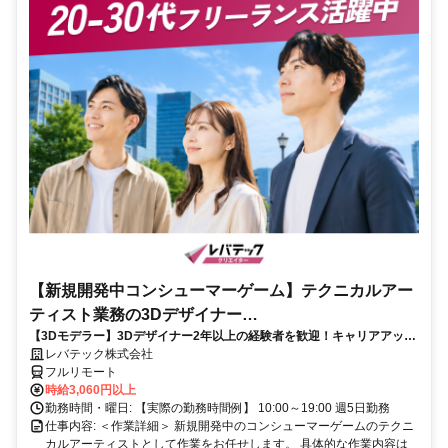
【新規開発中コンシューマーゲーム】テクニカルアー
ティスト業務の3Dデザイナー
【3Dモデラー】3Dデザイナー2年以上の経験者を歓迎！キャリアアップ
_LTCR547867_CP_CRG
を目指したい方も大歓迎♪
レバテック株式会社
フルリモート
時給3,060円以上
勤務時間・曜日: 【実際の勤務時間例】 10:00～19:00 週5日勤務
仕事内容: ＜作業詳細＞ 新規開発中のコンシューマーゲームのテクニ
カルアーティストとして作業をお任せします。 具体的な作業内容は