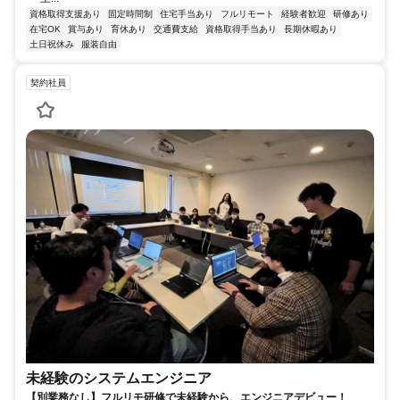
資格取得支援あり
固定時間制
住宅手当あり
フルリモート
経験者歓迎
研修あり
在宅OK
賞与あり
育休あり
交通費支給
資格取得手当あり
長期休暇あり
土日祝休み
服装自由
契約社員
未経験のシステムエンジニア
【別業務なし】フルリモ研修で未経験から、エンジニアデビュー！