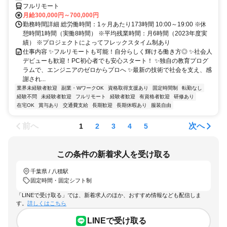
フルリモート
月給300,000円～700,000円
勤務時間詳細 総労働時間：1ヶ月あたり173時間 10:00～19:00 ※休
憩時間1時間（実働8時間） ※平均残業時間：月6時間（2023年度実
績） ※プロジェクトによってフレックスタイム制あり
仕事内容 ✨フルリモートも可能！自分らしく輝ける働き方◎ ✨社会人
デビューも歓迎！PC初心者でも安心スタート！ ✨独自の教育プログ
ラムで、エンジニアのゼロからプロへ ✨最新の技術で社会を支え、感
謝され...
業界未経験者歓迎
副業・WワークOK
資格取得支援あり
固定時間制
転勤なし
経験不問
未経験者歓迎
フルリモート
経験者歓迎
有資格者歓迎
研修あり
在宅OK
賞与あり
交通費支給
長期歓迎
長期休暇あり
服装自由
前へ
次へ
1
2
3
4
5
この条件の新着求人を受け取る
千葉県 / 八積駅
固定時間・固定シフト制
「LINEで受け取る」では、新着求人のほか、おすすめ情報なども配信しま
す。
詳しくはこちら
LINEで受け取る