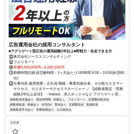
広告運用会社の採用コンサルタント
■アグリゲート型広告の運用経験2年以上■即戦力・自走できる方
株式会社ジーエスコンサルティング
フルリモート
年俸5,000,000円～6,000,000円
勤務時間詳細 総労働時間：1ヶ月あたり160時間 9:00～18:00(休憩60
分)
仕事内容 雇用形態：正社員 職種：事業別責任者、その他カスタマー
サクセス、カスタマーサクセスマネージャー ／ 【経験者限定・実務
経験2年以上必須】 ・Indeed、求人ボックスなど アグリゲート型...
資格取得支援あり
固定時間制
転勤なし
フルリモート
交通費全額支給
経験者歓迎
研修あり
在宅OK
育休あり
交通費支給
長期歓迎
資格取得手当あり
長期休暇あり
土日祝休み
正社員