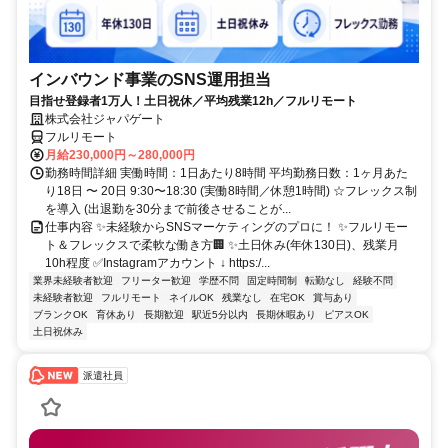
インバウンド事業のSNS運用担当
目指せ登録者1万人！土日祝休／平均残業12h／フルリモート
株式会社ジャパゲート
フルリモート
月給230,000円～280,000円
勤務時間詳細 実働時間：1日あたり8時間 平均勤務日数：1ヶ月あた
り18日 〜 20日 9:30〜18:30 (実働8時間／休憩1時間) ☆フレックス制
を導入 (出退勤を30分まで前後させることが...
仕事内容 ✨未経験からSNSマーケティングのプロに！ ✨フルリモー
ト＆フレックスで柔軟な働き方🏢 ✨土日休み(年休130日)、残業月
10h程度 ✅Instagramアカウント ↓ https:/...
業界未経験者歓迎
フリーター歓迎
学歴不問
固定時間制
転勤なし
経験不問
未経験者歓迎
フルリモート
ネイルOK
残業なし
在宅OK
賞与あり
ブランクOK
育休あり
長期歓迎
駅近5分以内
長期休暇あり
ピアスOK
土日祝休み
派遣社員