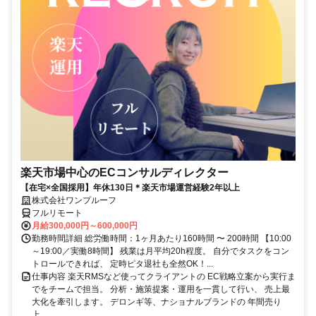
楽天市場中心のECコンサルディレクター
【在宅×全国採用】年休130日＊楽天市場運営経験2年以上
株式会社ワンプルーフ
フルリモート
月給300,000円～600,000円
勤務時間詳細 総労働時間：1ヶ月あたり160時間 〜 200時間 【10:00
～19:00／実働8時間】 残業は月平均20h程度。 自分でタスクをコン
トロールできれば、 定時ピタ退社も全然OK！...
仕事内容 楽天RMSなど使ってクライアントの EC戦略立案から実行ま
でをチームで担当。 分析・施策提案・運用を一貫して行い、 売上最
大化を牽引します。 デロンギ等、ナショナルブランドの 年間売り
上...