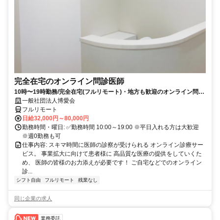
完全在宅のオンライン問診医師
10時〜19時勤務/完全在宅(フルリモート)・地方も歓迎のオンライン問診
業務
一般社団法人博愛会
フルリモート
日給32,000円～80,000円
勤務時間・曜日: ✅勤務時間 10:00～19:00 ※平日入れる方は大歓迎
※週0勤務も可
仕事内容: スキマ時間に医師の診察が受けられる オンライン診療サー
ビス。 事業拡大に向けて患者様に 高品質な医療の提供をしていくた
め、 医師の皆様のお力添えが必要です！ ご自宅などでのオンライン
診...
シフト自由
フルリモート
残業なし
同じ企業の求人
業務委託