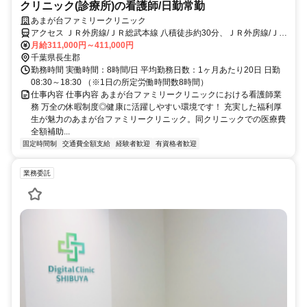
クリニック(診療所)の看護師/日勤常勤
あまが台ファミリークリニック
アクセス ＪＲ外房線/ＪＲ総武本線 八積徒歩約30分、ＪＲ外房線/ＪＲ
総武本線 茂原東口徒歩約39分、ＪＲ外房線/ＪＲ総武本線 茂原東口徒
月給311,000円～411,000円
歩約39分
千葉県長生郡
勤務時間 実働時間：8時間/日 平均勤務日数：1ヶ月あたり20日 日勤
08:30～18:30 （※1日の所定労働時間数8時間）
仕事内容 仕事内容 あまが台ファミリークリニックにおける看護師業
務 万全の休暇制度◎健康に活躍しやすい環境です！ 充実した福利厚
生が魅力のあまが台ファミリークリニック。同クリニックでの医療費
全額補助...
固定時間制
交通費全額支給
経験者歓迎
有資格者歓迎
業務委託