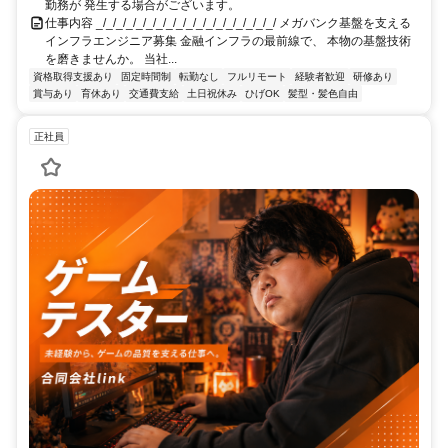
勤務が 発生する場合がございます。
仕事内容 _/_/_/_/_/_/_/_/_/_/_/_/_/_/_/_/_/_/ メガバンク基盤を支える
インフラエンジニア募集 金融インフラの最前線で、 本物の基盤技術
を磨きませんか。 当社...
資格取得支援あり
固定時間制
転勤なし
フルリモート
経験者歓迎
研修あり
賞与あり
育休あり
交通費支給
土日祝休み
ひげOK
髪型・髪色自由
正社員