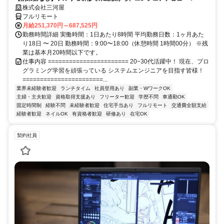
株式会社三河屋
フルリモート
月給251,370円～687,525円
勤務時間詳細 実働時間：1日あたり8時間 平均勤務日数：1ヶ月あた
り18日 〜 20日 勤務時間：9:00〜18:00（休憩時間 1時間00分） ※残
業は基本月20時間以下です。
仕事内容 ======================= 20−30代活躍中！ 現在、プロ
グラミング学習を頑張っている システムエンジニアを目指す皆様！
=======================...
業界未経験者歓迎
ランチタイム
社員登用あり
副業・WワークOK
主婦・主夫歓迎
資格取得支援あり
フリーター歓迎
学歴不問
車通勤OK
固定時間制
経験不問
未経験者歓迎
住宅手当あり
フルリモート
交通費全額支給
経験者歓迎
ネイルOK
有資格者歓迎
研修あり
在宅OK
契約社員