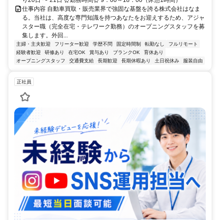
仕事内容 自動車買取・販売業界で強固な基盤を誇る株式会社はなま
る。当社は、高度な専門知識を持つあなたをお迎えするため、アジャ
スター職（完全在宅・テレワーク勤務）のオープニングスタッフを募
集します。外回...
主婦・主夫歓迎
フリーター歓迎
学歴不問
固定時間制
転勤なし
フルリモート
経験者歓迎
研修あり
在宅OK
賞与あり
ブランクOK
育休あり
オープニングスタッフ
交通費支給
長期歓迎
長期休暇あり
土日祝休み
服装自由
正社員