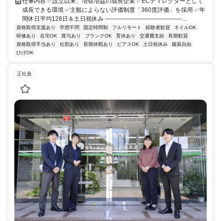
仕事内容 ✅設立以来、増収増益の成長企業 ✅ECディレクターとして
成長できる環境 ✅主観によらない評価制度「360度評価」を採用 ✅年
間休日平均128日＆土日祝休み ―――――――――――――...
資格取得支援あり
学歴不問
固定時間制
フルリモート
経験者歓迎
ネイルOK
研修あり
在宅OK
賞与あり
ブランクOK
育休あり
交通費支給
長期歓迎
資格取得手当あり
社割あり
長期休暇あり
ピアスOK
土日祝休み
服装自由
ひげOK
正社員