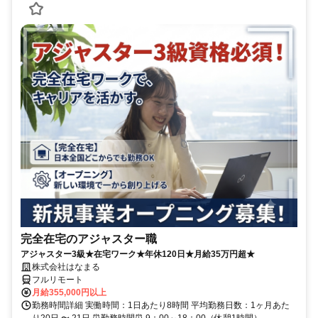
完全在宅のアジャスター職
アジャスター3級★在宅ワーク★年休120日★月給35万円超★
株式会社はなまる
フルリモート
月給355,000円以上
勤務時間詳細 実働時間：1日あたり8時間 平均勤務日数：1ヶ月あた
り20日 〜 21日 ⏰勤務時間⏰ 9：00～18：00（休憩1時間）