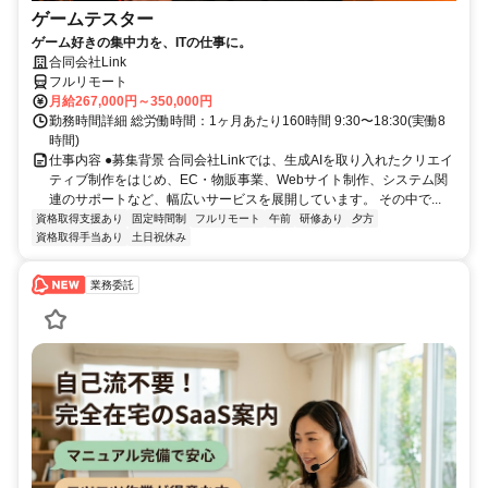
ゲームテスター
ゲーム好きの集中力を、ITの仕事に。
合同会社Link
フルリモート
月給267,000円～350,000円
勤務時間詳細 総労働時間：1ヶ月あたり160時間 9:30〜18:30(実働8
時間)
仕事内容 ●募集背景 合同会社Linkでは、生成AIを取り入れたクリエイ
ティブ制作をはじめ、EC・物販事業、Webサイト制作、システム関
連のサポートなど、幅広いサービスを展開しています。 その中で...
資格取得支援あり
固定時間制
フルリモート
午前
研修あり
夕方
資格取得手当あり
土日祝休み
業務委託