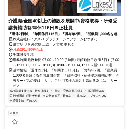
介護職/全国40以上の施設を展開中/資格取得・研修受
講費補助有/年休116日※正社員
「週休2日制」「年間休日116日」「賞与年2回」「従業員1,000名を超え
る全国展開企業」「資格取得・研修受講費補助有」
株式会社レイクス21 プラチナ・シニアホームむつざわ
最寄駅 ＪＲ外房線 上総一ノ宮駅 車10分
月給291,490円以上
千葉県長生郡
勤務時間 勤務時間 07:00～19:00 (8時間) 最低勤務日数 週5日 (1)7:00
～16:00 (2)9:00～18:00 (3)10:00～19:00 (4)16:00～翌9:00 ※週1...
基本情報 「週休2日制」「年間休日116日」「賞与年2回」「従業員
1,000名を超える全国展開企業」「資格取得・研修受講費補助有」 介
護サービスの要は「人」。ご利用者様の満足を高める為には、 サー
ビス...
資格取得支援あり
社会保険あり
産休・育休取得実績あり
即日勤務OK
固定時間制
経験者歓迎
有資格者歓迎
研修あり
賞与あり
ブランクOK
交通費支給
昇給あり
正社員