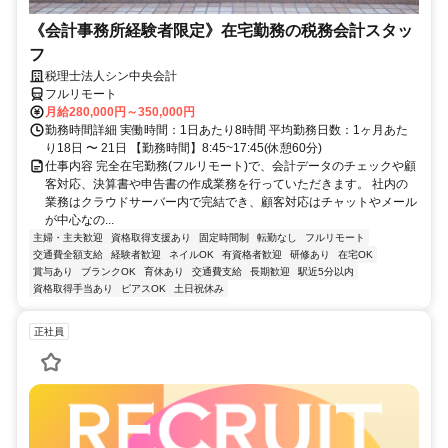
《会計事務所経験者限定》在宅勤務の税務会計スタッ
フ
税理士法人シン中央会計
フルリモート
月給280,000円～350,000円
勤務時間詳細 実働時間：1日あたり8時間 平均勤務日数：1ヶ月あた
り18日 〜 21日 【勤務時間】8:45~17:45(休憩60分)
仕事内容 完全在宅勤務(フルリモート)で、会計データのチェックや顧
客対応、決算書や申告書の作成業務を行っていただきます。 社内の
業務はクラウドサーバー内で完結でき、顧客対応はチャットやメール
が中心なの...
主婦・主夫歓迎
資格取得支援あり
固定時間制
転勤なし
フルリモート
交通費全額支給
経験者歓迎
ネイルOK
有資格者歓迎
研修あり
在宅OK
賞与あり
ブランクOK
育休あり
交通費支給
長期歓迎
駅近5分以内
資格取得手当あり
ピアスOK
土日祝休み
正社員