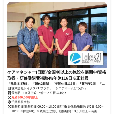
ケアマネジャー(日勤)/全国40以上の施設を展開中/資格
取得・研修受講費補助有/年休116日※正社員
「残業ほぼ無し」「週休2日制」「年間休日116日」「賞与年2回」「従
業員1,000名を超える全国展開企業」「資格取得・研修受講費補助有」
株式会社レイクス21 プラチナ・シニアホームむつざわ
最寄駅 ＪＲ外房線 上総一ノ宮駅 車10分
月給300,000円以上
千葉県長生郡
勤務時間 勤務時間 09:00～18:00 (8時間) 最低勤務日数 週5日 9:00～
18:00 ※休憩60分 ※残業ほぼ無し 勤務期間：3ヵ月以上～長期