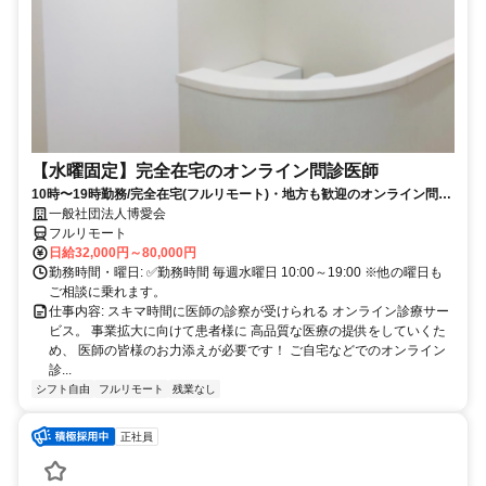
【水曜固定】完全在宅のオンライン問診医師
10時〜19時勤務/完全在宅(フルリモート)・地方も歓迎のオンライン問診
業務
一般社団法人博愛会
フルリモート
日給32,000円～80,000円
勤務時間・曜日: ✅勤務時間 毎週水曜日 10:00～19:00 ※他の曜日も
ご相談に乗れます。
仕事内容: スキマ時間に医師の診察が受けられる オンライン診療サー
ビス。 事業拡大に向けて患者様に 高品質な医療の提供をしていくた
め、 医師の皆様のお力添えが必要です！ ご自宅などでのオンライン
診...
シフト自由
フルリモート
残業なし
正社員