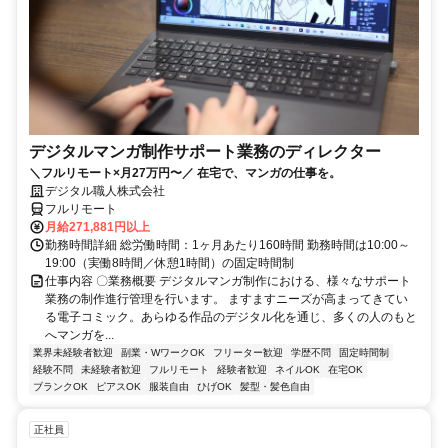
デジタルマンガ制作サポート業務のディレクター
＼フルリモート×月27万円〜／ 在宅で、マンガの仕事を。
デジタル職人株式会社
フルリモート
月給271,881円以上
勤務時間詳細 総労働時間：1ヶ月あたり160時間 勤務時間は10:00～
19:00（実働8時間／休憩1時間）の固定時間制
仕事内容 〇業務概要 デジタルマンガ制作における、様々なサポート
業務の制作進行管理を行います。 ますますニーズが高まってきてい
る電子コミック。あらゆる作品のデジタル化を通じ、多くの人のもと
へマンガを...
業界未経験者歓迎
副業・WワークOK
フリーター歓迎
学歴不問
固定時間制
経験不問
未経験者歓迎
フルリモート
経験者歓迎
ネイルOK
在宅OK
ブランクOK
ピアスOK
服装自由
ひげOK
髪型・髪色自由
正社員