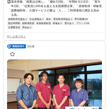
基本情報 「残業ほぼ無し」「週休2日制」「年間休日116日」「賞与
年2回」「従業員1,000名を超える全国展開企業」「資格取得・研修受
講費補助有」 介護サービスの要は「人」。ご利用者様の満足を高め
る為...
資格取得支援あり
社会保険あり
産休・育休取得実績あり
即日勤務OK
固定時間制
経験者歓迎
有資格者歓迎
研修あり
賞与あり
ブランクOK
交通費支給
昇給あり
同じ企業の求人
正社員