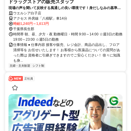
ドラッグストアの販売スタッフ
現場の声を聞いて反映する風通しの良い環境です！身だしなみの基準を
大幅に緩和しました！
ウエルシア白子店
アクセス 外房線「八積駅」車14分
時給1,240円～1,613円
千葉県長生郡
時間帯 朝、昼、夕方・夜 勤務曜日・時間 9:00～14:00 ☆週3日の勤務
19:00～23:00 ☆週5日の勤務
仕事情報 ● 仕事内容 接客や販売、レジ会計、商品の品出し、フロア
清掃等を お任せいたします！ お客様から医薬品についての質問があ
った際は 資格者に引継ぎできますのでご安心ください！ 徐々に知識
も身...
主婦・主夫歓迎
シフト制
正社員