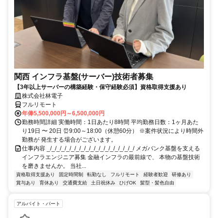
関西 インフラ基盤(サーバー)技術者募集
【3年以上サーバーの構築経験・保守経験必須】資格取得支援あり
株式会社林電子
フルリモート
年俸5,500,000円～6,500,000円
勤務時間詳細 実働時間：1日あたり8時間 平均勤務日数：1ヶ月あた
り19日 〜 20日 ⏰9:00～18:00（休憩60分） ※案件状況により時間外
勤務が 発生する場合がございます。
仕事内容 _/_/_/_/_/_/_/_/_/_/_/_/_/_/_/_/_/_/ メガバンク基盤を支える
インフラエンジニア募集 金融インフラの最前線で、 本物の基盤技術
を磨きませんか。 当社...
資格取得支援あり
固定時間制
転勤なし
フルリモート
経験者歓迎
研修あり
賞与あり
育休あり
交通費支給
土日祝休み
ひげOK
髪型・髪色自由
アルバイト・パート