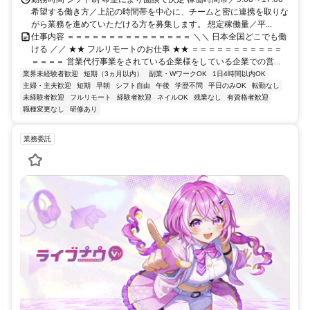
希望する働き方／上記の時間帯を中心に、チームと密に連携を取りな
がら業務を進めていただける方を募集します。 想定稼働量／平...
仕事内容 ＝＝＝＝＝＝＝＝＝＝＝＝＝＝＝ ＼＼ 日本全国どこでも働
ける ／／ ★★ フルリモートのお仕事 ★★ ＝＝＝＝＝＝＝＝＝＝＝
＝＝＝＝ 営業代行事業をされている企業様をしている企業での営...
業界未経験者歓迎
短期（3ヵ月以内）
副業・WワークOK
1日4時間以内OK
主婦・主夫歓迎
短期
早朝
シフト自由
午後
学歴不問
平日のみOK
転勤なし
未経験者歓迎
フルリモート
経験者歓迎
ネイルOK
残業なし
有資格者歓迎
職種変更なし
研修あり
業務委託