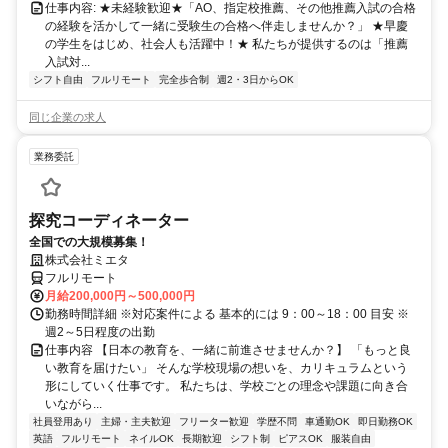
仕事内容: ★未経験歓迎★「AO、指定校推薦、その他推薦入試の合格
の経験を活かして一緒に受験生の合格へ伴走しませんか？」 ★早慶
の学生をはじめ、社会人も活躍中！★ 私たちが提供するのは「推薦
入試対...
シフト自由
フルリモート
完全歩合制
週2・3日からOK
同じ企業の求人
業務委託
探究コーディネーター
全国での大規模募集！
株式会社ミエタ
フルリモート
月給200,000円～500,000円
勤務時間詳細 ※対応案件による 基本的には 9：00～18：00 目安 ※
週2～5日程度の出勤
仕事内容 【日本の教育を、一緒に前進させませんか？】 「もっと良
い教育を届けたい」 そんな学校現場の想いを、カリキュラムという
形にしていく仕事です。 私たちは、学校ごとの理念や課題に向き合
いながら...
社員登用あり
主婦・主夫歓迎
フリーター歓迎
学歴不問
車通勤OK
即日勤務OK
英語
フルリモート
ネイルOK
長期歓迎
シフト制
ピアスOK
服装自由