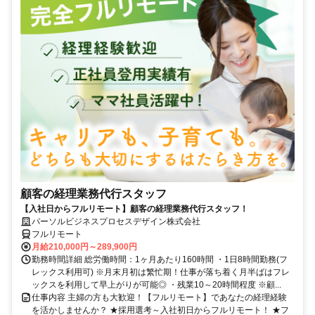
顧客の経理業務代行スタッフ
【入社日からフルリモート】顧客の経理業務代行スタッフ！
パーソルビジネスプロセスデザイン株式会社
フルリモート
月給210,000円～289,900円
勤務時間詳細 総労働時間：1ヶ月あたり160時間 ・1日8時間勤務(フ
レックス利用可) ※月末月初は繁忙期！仕事が落ち着く月半ばはフレ
ックスを利用して早上がりが可能◎ ・残業10～20時間程度 ※顧...
仕事内容 主婦の方も大歓迎！【フルリモート】であなたの経理経験
を活かしませんか？ ★採用選考～入社初日からフルリモート！ ★フ