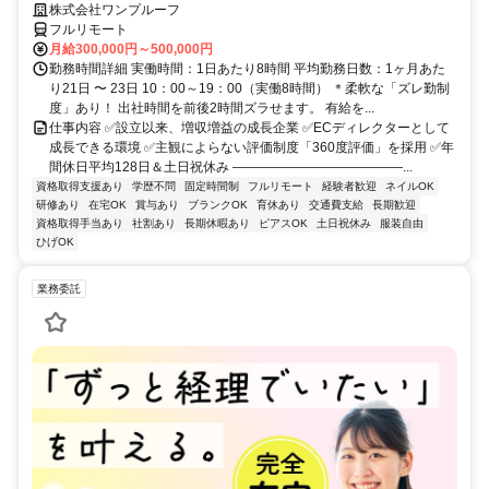
株式会社ワンプルーフ
フルリモート
月給300,000円～500,000円
勤務時間詳細 実働時間：1日あたり8時間 平均勤務日数：1ヶ月あた
り21日 〜 23日 10：00～19：00（実働8時間） ＊柔軟な「ズレ勤制
度」あり！ 出社時間を前後2時間ズラせます。 有給を...
仕事内容 ✅設立以来、増収増益の成長企業 ✅ECディレクターとして
成長できる環境 ✅主観によらない評価制度「360度評価」を採用 ✅年
間休日平均128日＆土日祝休み ―――――――――――――...
資格取得支援あり
学歴不問
固定時間制
フルリモート
経験者歓迎
ネイルOK
研修あり
在宅OK
賞与あり
ブランクOK
育休あり
交通費支給
長期歓迎
資格取得手当あり
社割あり
長期休暇あり
ピアスOK
土日祝休み
服装自由
ひげOK
業務委託