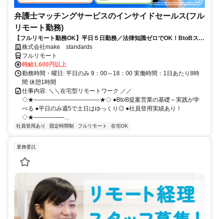
弁護士マッチングサービスのインサイドセールス(フル
リモート勤務)
【フルリモート勤務OK】平日５日勤務／法律知識ゼロでOK！BtoBスキ
ルが身につく営業職
株式会社make standards
フルリモート
時給1,600円以上
勤務時間・曜日: 平日のみ 9：00～18：00 実働時間：1日あたり8時
間 休憩1時間
仕事内容: ＼＼在宅型リモートワーク ／／
◇★───────────────★◇ ●BtoB提案営業の基礎～実践が学
べる ●平日のみ週5で土日はゆっくり◎ ●社員登用実績あり！
◇★───────...
社員登用あり
固定時間制
フルリモート
在宅OK
業務委託