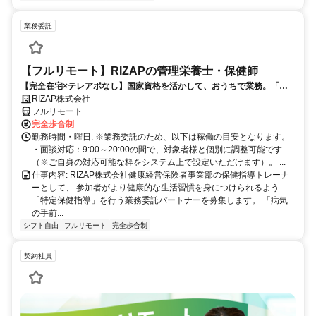
業務委託
【フルリモート】RIZAPの管理栄養士・保健師
【完全在宅×テレアポなし】国家資格を活かして、おうちで業務。「も
う一つの安心」を。主婦・Wワーカー活躍中！「平日の日中だけ」「夕
RIZAP株式会社
方以降の数時間だけ」など、生活リズムに合わせた時間調整が可能で
フルリモート
す。1件ごとの成果報酬型だから、頑張った分だけ手応えのある収入
完全歩合制
に。充実のサポート体制で、安心の在宅ワークを始めませんか？
勤務時間・曜日: ※業務委託のため、以下は稼働の目安となります。
・面談対応：9:00～20:00の間で、対象者様と個別に調整可能です
（※ご自身の対応可能な枠をシステム上で設定いただけます）。 ...
仕事内容: RIZAP株式会社健康経営保険者事業部の保健指導トレーナ
ーとして、 参加者がより健康的な生活習慣を身につけられるよう
「特定保健指導」を行う業務委託パートナーを募集します。 「病気
の手前...
シフト自由
フルリモート
完全歩合制
契約社員