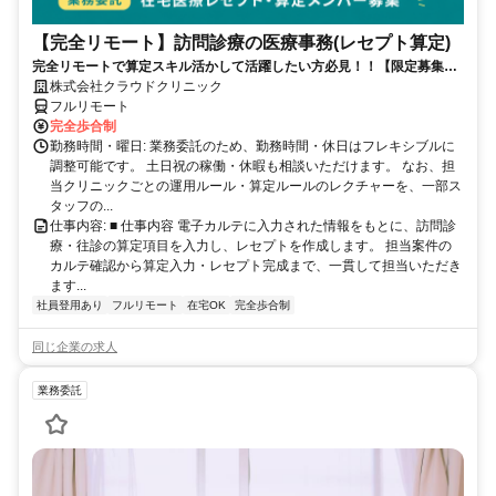
【完全リモート】訪問診療の医療事務(レセプト算定)
完全リモートで算定スキル活かして活躍したい方必見！！【限定募集】
完全リモート｜在宅医療レセプト算定（成果報酬型／業務委託）
株式会社クラウドクリニック
フルリモート
完全歩合制
勤務時間・曜日: 業務委託のため、勤務時間・休日はフレキシブルに
調整可能です。 土日祝の稼働・休暇も相談いただけます。 なお、担
当クリニックごとの運用ルール・算定ルールのレクチャーを、一部ス
タッフの...
仕事内容: ■ 仕事内容 電子カルテに入力された情報をもとに、訪問診
療・往診の算定項目を入力し、レセプトを作成します。 担当案件の
カルテ確認から算定入力・レセプト完成まで、一貫して担当いただき
ます...
社員登用あり
フルリモート
在宅OK
完全歩合制
同じ企業の求人
業務委託