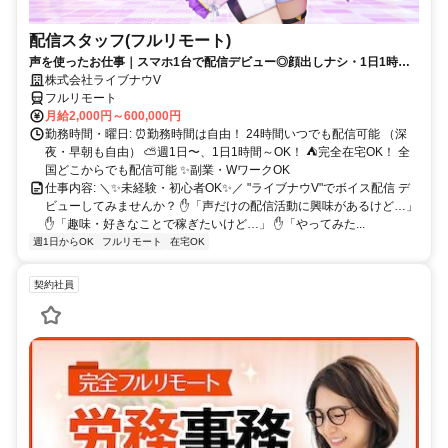
配信スタッフ(フルリモート)
声を使ったお仕事｜スマホ1台で配信デビュー◎顔出しナシ・1日1時間
～OK♪
株式会社ライブナウV
フルリモート
月給2,000円～600,000円
勤務時間・曜日: ⏰勤務時間は自由！ 24時間いつでも配信可能 （深
夜・早朝も自由） ⛅週1日〜、1日1時間～OK！ ⛺完全在宅OK！ 全
国どこからでも配信可能 ✨副業・WワークOK
仕事内容: ＼✨未経験・初心者OK✨／ "ライブナウV"でボイス配信 デ
ビューしてみませんか？ ✋「声だけの配信活動に興味があるけど…」
✋「趣味・好きなことで稼ぎたいけど…」 ✋「やってみた...
週1日からOK
フルリモート
在宅OK
契約社員