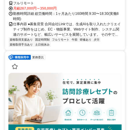
フルリモート
月給267,000円～350,000円
勤務時間詳細 総労働時間：1ヶ月あたり160時間 9:30〜18:30(実働8
時間)
仕事内容 ●募集背景 合同会社Linkでは、生成AIを取り入れたクリエイ
ティブ制作をはじめ、EC・物販事業、Webサイト制作、システム関
連のサポートなど、幅広いサービスを展開しています。 その中で...
資格取得支援あり
固定時間制
フルリモート
午前
研修あり
夕方
資格取得手当あり
土日祝休み
業務委託