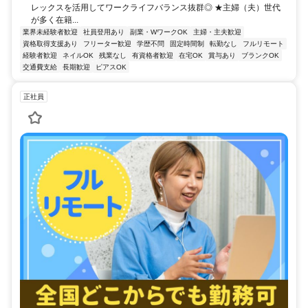
レックスを活用してワークライフバランス抜群◎ ★主婦（夫）世代
が多く在籍...
業界未経験者歓迎
社員登用あり
副業・WワークOK
主婦・主夫歓迎
資格取得支援あり
フリーター歓迎
学歴不問
固定時間制
転勤なし
フルリモート
経験者歓迎
ネイルOK
残業なし
有資格者歓迎
在宅OK
賞与あり
ブランクOK
交通費支給
長期歓迎
ピアスOK
正社員