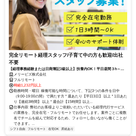
完全リモート経理スタッフ/子育て中の方も歓迎/出社
不要
【経理事務経験または日商簿記3級以上】扶養内OK！平日昼間３h～。
完全在宅で育児・介護中の方も大歓迎♪
メリービズ株式会社
フルリモート
時給1,232円以上
勤務時間・曜日: 稼働可能な時間について、下記3つの条件を日中
（9:00-19:00の間）で満たす方 * 週あたり【平日3日】 以上 * 1日あた
り【連続3時間】 以上 * 週合計【15時間】以上...
仕事内容: 弊社のお客様よりご依頼いただいている経理代行サービス
の業務を、完全在宅・フルリモートでお任せします。案件ごとに複数
名でチームを組んで対応するため、フォローし合いながら働くことが
できます。...
シフト自由
フルリモート
在宅OK
昇給あり