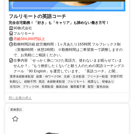
フルリモートの英語コーチ
完全在宅勤務！「好き」も「キャリア」も諦めない働き方可！
90株式会社
フルリモート
月給304,000円以上
勤務時間詳細 総労働時間：1ヶ月あたり165時間 フルフレックス制
（実働8時間・休憩1時間） ※勤務時間はご希望第一で調整しますの
で、お気軽にご相談ください。
仕事内容 「せっかく身につけた英語力、使わないまま眠らせていま
せんか？」 “もう挫折したくない”と願う人のための英語コーチングス
クール 「90 English」を運営しています。 「英語コーチ」と聞...
業界未経験者歓迎
副業・WワークOK
主婦・主夫歓迎
フリーター歓迎
学歴不問
転勤なし
経験不問
英語
未経験者歓迎
フルリモート
残業なし
研修あり
在宅OK
ブランクOK
長期歓迎
服装自由
履歴書不要
髪型・髪色自由
同じ企業の求人
業務委託