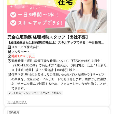
完全在宅勤務 経理補助スタッフ【出社不要】
【経理経験または日商簿記3級以上】スキルアップできる！平日昼間３h
～。完全在宅で育児・介護中の方も大歓迎♪
メリービズ株式会社
フルリモート
時給1,232円以上
勤務時間・曜日: 稼働可能な時間について、下記3つの条件を日中
（9:00-19:00の間）で満たす方 * 週あたり【平日3日】 以上 * 1日あた
り【連続3時間】 以上 * 週合計【15時間】以上...
仕事内容: 弊社のお客様よりご依頼いただいている経理代行サービス
の業務を、完全在宅・フルリモートでお任せします。案件ごとに複数
名でチームを組んで対応するため、フォローし合いながら働くことが
できます。...
シフト自由
フルリモート
在宅OK
昇給あり
同じ企業の求人
契約社員