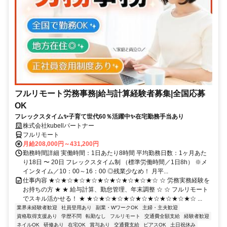
フルリモート労務事務|給与計算経験者募集|全国応募
OK
フレックスタイム✨子育て世代60％活躍中✨在宅勤務手当あり
株式会社kubellパートナー
フルリモート
月給208,000円～431,200円
勤務時間詳細 実働時間：1日あたり8時間 平均勤務日数：1ヶ月あた
り18日 〜 20日 フレックスタイム制 （標準労働時間／1日8h） ※メ
インタイム／10：00～16：00 ◎残業少なめ！ 月平...
仕事内容 ★☆★☆★☆★☆★☆★☆★☆★☆★☆ ☆ 労務実務経験を
お持ちの方 ★ ★ 給与計算、勤怠管理、年末調整 ☆ ☆ フルリモート
でスキル活かせる！ ★ ★☆★☆★☆★☆★☆★☆★☆★☆★☆ ...
業界未経験者歓迎
社員登用あり
副業・WワークOK
主婦・主夫歓迎
資格取得支援あり
学歴不問
転勤なし
フルリモート
交通費全額支給
経験者歓迎
ネイルOK
研修あり
在宅OK
賞与あり
交通費支給
ピアスOK
土日祝休み