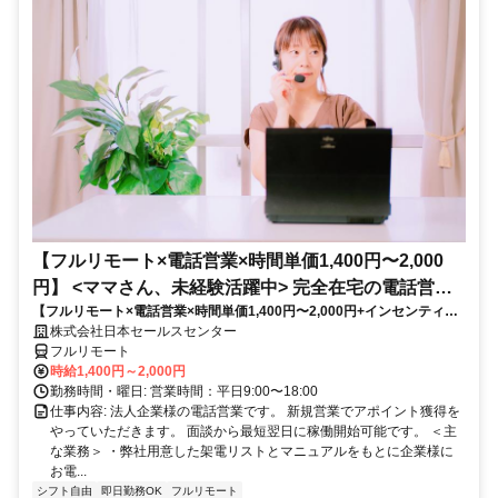
【フルリモート×電話営業×時間単価1,400円〜2,000
円】 <ママさん、未経験活躍中> 完全在宅の電話営業
【フルリモート×電話営業×時間単価1,400円〜2,000円+インセンティブ
で家庭と仕事の両立を実現
あり】 ＜ママさん、未経験活躍中＞ 完全在宅の電話営業で家庭と仕事の
株式会社日本セールスセンター
両立を実現
フルリモート
時給1,400円～2,000円
勤務時間・曜日: 営業時間：平日9:00〜18:00
仕事内容: 法人企業様の電話営業です。 新規営業でアポイント獲得を
やっていただきます。 面談から最短翌日に稼働開始可能です。 ＜主
な業務＞ ・弊社用意した架電リストとマニュアルをもとに企業様に
お電...
シフト自由
即日勤務OK
フルリモート