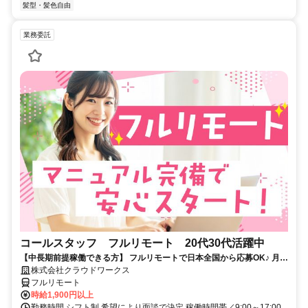
髪型・髪色自由
業務委託
コールスタッフ フルリモート 20代30代活躍中
【中長期前提稼働できる方】 フルリモートで日本全国から応募OK♪ 月稼
働80時間で安定収入！
株式会社クラウドワークス
フルリモート
時給1,900円以上
勤務時間 シフト制 希望により面談で決定 稼働時間帯／9:00～17:00