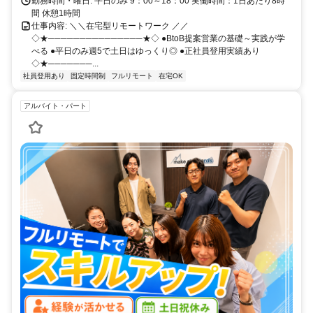
勤務時間・曜日: 平日のみ 9：00～18：00 実働時間：1日あたり8時
間 休憩1時間
仕事内容: ＼＼在宅型リモートワーク ／／
◇★───────────────★◇ ●BtoB提案営業の基礎～実践が学
べる ●平日のみ週5で土日はゆっくり◎ ●正社員登用実績あり
◇★───────...
社員登用あり
固定時間制
フルリモート
在宅OK
アルバイト・パート