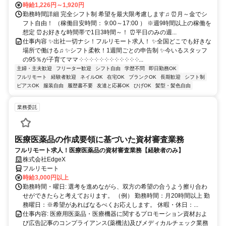
時給1,226円～1,920円
勤務時間詳細 完全シフト制 希望を最大限考慮します♫ ⏰月～金でシ
フト自由！ （稼働目安時間： 9:00～17:00 ） ※週9時間以上の稼働を
想定 ⏰お好きな時間帯で1日3時間～！ ⏰平日のみの週...
仕事内容 ✨出社一切ナシ！フルリモート求人！ ✨全国どこでも好きな
場所で働ける♫ ✨シフト柔軟！1週間ごとの申告制 ✨今いるスタッフ
の95％が子育てママ ༶ ༶ ༶ ༶ ༶ ༶ ༶ ༶ ༶ ༶ ༶ ༶...
主婦・主夫歓迎
フリーター歓迎
シフト自由
学歴不問
即日勤務OK
フルリモート
経験者歓迎
ネイルOK
在宅OK
ブランクOK
長期歓迎
シフト制
ピアスOK
服装自由
履歴書不要
友達と応募OK
ひげOK
髪型・髪色自由
業務委託
医療医薬品の作成要領に基づいた資材審査業務
フルリモート求人！医療医薬品の資材審査業務【経験者のみ】
株式会社EdgeX
フルリモート
時給3,000円以上
勤務時間・曜日: 選考を進めながら、双方の希望の合うよう擦り合わ
せができたらと考えております。 （例） 勤務時間：月20時間以上 勤
務曜日：※希望があればなるべくお応えします。 休暇・休日：...
仕事内容: 医療用医薬品・医療機器に関するプロモーション資材およ
び広告記事のコンプライアンス(薬機法)及びメディカルチェック業務