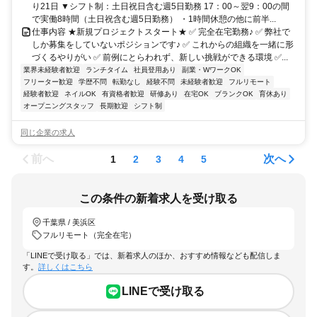
り21日 ▼シフト制：土日祝日含む週5日勤務 17：00～翌9：00の間
で実働8時間（土日祝含む週5日勤務） ・1時間休憩の他に前半...
仕事内容 ★新規プロジェクトスタート★ ✅ 完全在宅勤務♪ ✅ 弊社で
しか募集をしていないポジションです♪ ✅ これからの組織を一緒に形
づくるやりがい ✅ 前例にとらわれず、新しい挑戦ができる環境 ✅...
業界未経験者歓迎
ランチタイム
社員登用あり
副業・WワークOK
フリーター歓迎
学歴不問
転勤なし
経験不問
未経験者歓迎
フルリモート
経験者歓迎
ネイルOK
有資格者歓迎
研修あり
在宅OK
ブランクOK
育休あり
オープニングスタッフ
長期歓迎
シフト制
同じ企業の求人
前へ
次へ
1
2
3
4
5
この条件の新着求人を受け取る
千葉県 / 美浜区
フルリモート（完全在宅）
「LINEで受け取る」では、新着求人のほか、おすすめ情報なども配信しま
す。
詳しくはこちら
LINEで受け取る