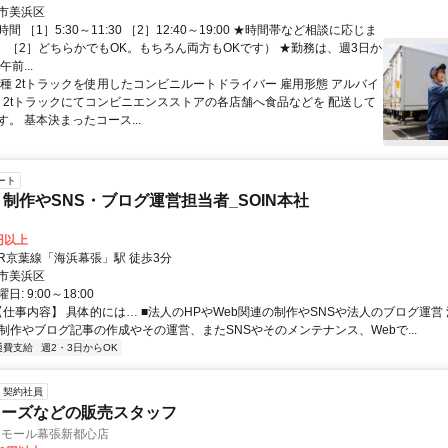
分 ■マイカー・バイク通勤の場合 千葉市稲毛区市街地（区役所）から車
市美浜区
葉市美浜区市街地（区役所）から車で11分 千葉市中央区市街地（県庁）
 ［1］5:30～11:30 ［2］12:40～19:00 ★時間帯など相談に応じま
4分 千葉市花見川区市街地（区役所）から車で18分
1］［2］どちらかでもOK。もちろん両方もOKです） ★勤務は、週3日か
前...
職種 2tトラックを使用したコンビニルートドライバー 雇用形態 アルバイ
容 2tトラックにてコンビニエンスストアの各店舗へ食品などを 配送して
。 基本決まったコース...
ート
ト制作やSNS・ブログ運営担当者_SOIN本社
0円以上
クセス: JR京葉線「海浜幕張」駅 徒歩3分
市美浜区
: 9:00～18:00
【仕事内容】 具体的には… ■法人のHPやWeb関連の制作やSNSや法人のブログ運営
の制作やブログ記事の作成やその運営、またSNSやそのメンテナンス、Webで...
通費支給
週2・3日からOK
契約社員
ューズなどの販売スタッフ
オンモール幕張新都心店