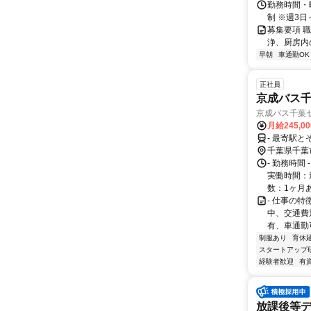
勤務時間・曜
制 ※週3日
募集要項 
浄、厨房内
早朝
車通勤OK
正社員
京成バス
京成バス千葉
月給245,0
- 最寄駅と
千葉県千葉
- 勤務時間
実働時間：
数：1ヶ月あた
- 仕事の
中、交通費
有、車通勤
制服あり
育休
スタートアップ
経験者歓迎
有
放課後等デ