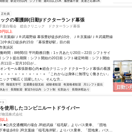
期歓迎
駅近5分以内
シフト制
週4日以上OK
履歴書不要
友達と応募OK
正社員
ックの看護師(日勤)/ドクターランド幕張
 千葉白報会 総合クリニック ドクターランド幕張
00円以上
ＪＲ京葉線/ＪＲ武蔵野線 幕張豊砂徒歩約10分、ＪＲ京葉線/ＪＲ武蔵野線
口(中央口)徒歩約15分 「幕張豊砂駅」目の前
市美浜区
働時間：8時間/日 平均勤務日数：1ヶ月あたり20日～22日 シフトサイ
月 シフト提出期限：シフト開始の20日前 シフト確定時期：シフト開始
月11日～翌月10日が...
イオンモール幕張新都心内★総合クリニック ドクターランド幕張の看護
・＋・＋・＋・＋・＋・＋・＋ 「これからは身体に無理なく働きたい」
ニックで幅広く活躍したい」 そんな方...
不問
職場見学可
交通費全額支給
経験者歓迎
有資格者歓迎
月1シフト提出
休あり
長期歓迎
駅近5分以内
シフト制
社割あり
長期休暇あり
ート
クを使用したコンビニルートドライバー
ズ物流株式会社
0円以上
ス ■公共交通機関の場合 JR総武線「稲毛駅」よりバス乗車、「団地
下車徒歩8分 JR京葉線「稲毛海岸駅」よりバス乗車、「団地東」バス停