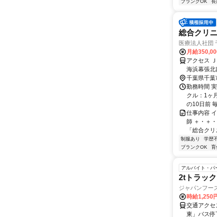
ブランクOK
長
総合クリニ
医療法人社団
月給350,0
アクセス 
海浜幕張北
千葉県千葉
勤務時間 実
クル：1ヶ
の10日前 毎
仕事内容 
師 ＋・＋
「総合クリ
制服あり
学歴
ブランクOK
育
アルバイト・パ
2tトラッ
ジャパンフー
時給1,25
交通アクセ
東」バス停