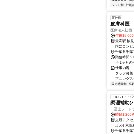
シフト制
社割
正社員
皮膚科医
医療法人社団
年俸15,000
最寄駅 検見川浜駅 交通アクセス JR東日本京葉線
階にコンビ
千葉県千葉
勤務時間 9:
⇒ 1ヶ月
仕事内容 ─
タッフ募集！
プニングスタ.
固定時間制
経
アルバイト・パ
調理補助(
一冨士フード
時給1,20
交通アクセ
歩5分 京
千葉県千葉