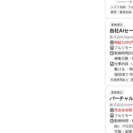
╰───･･⭐･
シフト自由
フ
髪型・髪色自由
業務委託
自社AIセ
株式会社Algoa
時給3,000
フルリモー
勤務時間詳細
稼働日数・
仕事内容 
働ける ・時
端領域で 市
社員登用あり
業務委託
バーチャル
株式会社cozor
完全歩合制
フルリモー
勤務時間・
由） ⛅1
可能 ✨副