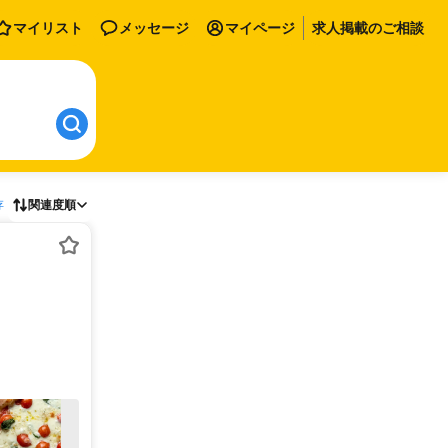
マイリスト
メッセージ
マイページ
求人掲載のご相談
存
関連度順