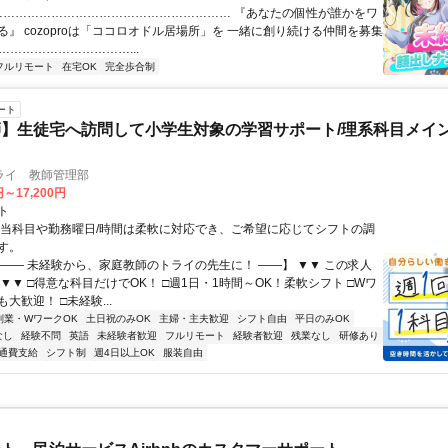
 …………………………………………………… 『あなたの個性が誰かをワ
る』 cozoproは「ココロオドル居場所」を 一緒に創り続ける仲間を募集
……………………………...
フルリモート
在宅OK
完全歩合制
ート
】生徒宅へ訪問して小学生対象の学習サポート/理系科目メイン
ライ 教師管理部
円～17,200円
ト
担当科目や勤務曜日/時間は柔軟に対応でき、ご希望に応じてシフトの調
す。
【―― 未経験から、家庭教師のトライの先生に！ ――】 ▼▼ この求人
！ ▼▼ □得意な科目だけでOK！ □週1日・1時間～OK！柔軟シフト □Wワ
大歓迎！ □未経験...
副業・WワークOK
土日祝のみOK
主婦・主夫歓迎
シフト自由
平日のみOK
なし
経験不問
英語
未経験者歓迎
フルリモート
経験者歓迎
残業なし
研修あり
通費支給
シフト制
週4日以上OK
服装自由