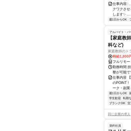
仕事内容:
クワクさせ
します✨ …
週1日からOK
アルバイト・パ
【家庭教師
科など)
家庭教師のト
時給1,800
フルリモー
勤務時間 
整が可能で
仕事内容 
のPOINT
ーク・副業も
週1日からOK
学生歓迎
転勤
ブランクOK
交
同じ企業の求人
契約社員