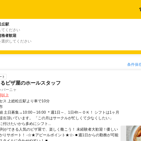
松丘駅
してください
資格者歓迎
を選択してください
条件保
ート
きるピザ屋のホールスタッフ
ンパーニャ
0円以上
セス 上総松丘駅より車で10分
市
 土日募集→10:00～16:00 ＊週1日～、1日4h～ＯＫ！ シフトは1ヶ月
提出頂いています。 「この月はサークルが忙しくて少なくしたい」
に付けたいから多めにシフト...
行列ができる人気のピザ屋で、楽しく働こう！ 未経験者大歓迎！優しい
かりサポート！ -☆★アピールポイント★☆- ■ 週1日からの勤務が可能
タイルに合わせやすい！ ■ ...