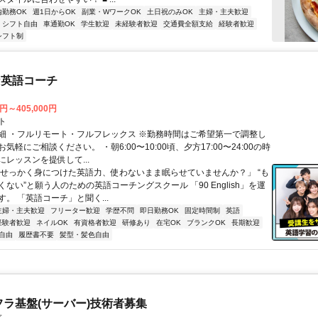
内勤務OK
週1日からOK
副業・WワークOK
土日祝のみOK
主婦・主夫歓迎
シフト自由
車通勤OK
学生歓迎
未経験者歓迎
交通費全額支給
経験者歓迎
シフト制
な英語コーチ
0円～405,000円
ト
細 ・フルリモート・フルフレックス ※勤務時間はご希望第一で調整し
気軽にご相談ください。 ・朝6:00〜10:00頃、夕方17:00〜24:00の時
レッスンを提供して...
「せっかく身につけた英語力、使わないまま眠らせていませんか？」 “も
ない”と願う人のための英語コーチングスクール 「90 English」を運
。 「英語コーチ」と聞く...
主婦・主夫歓迎
フリーター歓迎
学歴不問
即日勤務OK
固定時間制
英語
経験者歓迎
ネイルOK
有資格者歓迎
研修あり
在宅OK
ブランクOK
長期歓迎
自由
履歴書不要
髪型・髪色自由
フラ基盤(サーバー)技術者募集