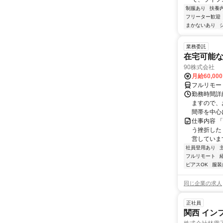
制服あり
扶養
フリーター歓迎
まかないあり
業務委託
在宅可能
90株式会社
月給60,00
フルリモー
勤務時間詳
ますので、お
間帯を中心に
仕事内容 
う挫折したく
営しています
社員登用あり
フルリモート
ピアスOK
服装
同じ企業の求人
正社員
関西 イン