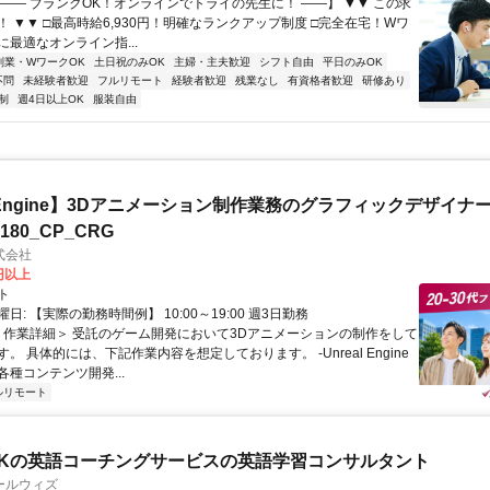
【―― ブランクOK！オンラインでトライの先生に！ ――】 ▼▼ この求
T！ ▼▼ □最高時給6,930円！明確なランクアップ制度 □完全在宅！Wワ
最適なオンライン指...
副業・WワークOK
土日祝のみOK
主婦・主夫歓迎
シフト自由
平日のみOK
不問
未経験者歓迎
フルリモート
経験者歓迎
残業なし
有資格者歓迎
研修あり
制
週4日以上OK
服装自由
al Engine】3Dアニメーション制作業務のグラフィックデザイナ
8180_CP_CRG
式会社
0円以上
ト
日: 【実際の勤務時間例】 10:00～19:00 週3日勤務
 ＜作業詳細＞ 受託のゲーム開発において3Dアニメーションの制作をして
。 具体的には、下記作業内容を想定しております。 -Unreal Engine
種コンテンツ開発...
ルリモート
Kの英語コーチングサービスの英語学習コンサルタント
ールウィズ