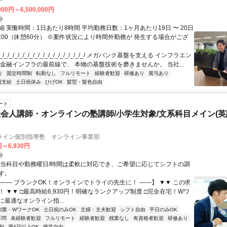
子
000円～6,500,000円
ト
 実働時間：1日あたり8時間 平均勤務日数：1ヶ月あたり19日 〜 20日
18:00（休憩60分） ※案件状況により時間外勤務が 発生する場合がござ
/_/_/_/_/_/_/_/_/_/_/_/_/_/_/_/_/ メガバンク基盤を支える インフラエン
 金融インフラの最前線で、 本物の基盤技術を磨きませんか。 当社...
り
固定時間制
転勤なし
フルリモート
経験者歓迎
研修あり
賞与あり
費支給
土日祝休み
ひげOK
髪型・髪色自由
ート
会人講師・オンラインの塾講師/小学生対象/文系科目メイン(
ライン個別指導塾 オンライン事業部
円～6,930円
ト
担当科目や勤務曜日/時間は柔軟に対応でき、ご希望に応じてシフトの調
す。
【―― ブランクOK！オンラインでトライの先生に！ ――】 ▼▼ この求
T！ ▼▼ □最高時給6,930円！明確なランクアップ制度 □完全在宅！Wワ
最適なオンライン指...
副業・WワークOK
土日祝のみOK
主婦・主夫歓迎
シフト自由
平日のみOK
不問
未経験者歓迎
フルリモート
経験者歓迎
残業なし
有資格者歓迎
研修あり
制
週4日以上OK
服装自由