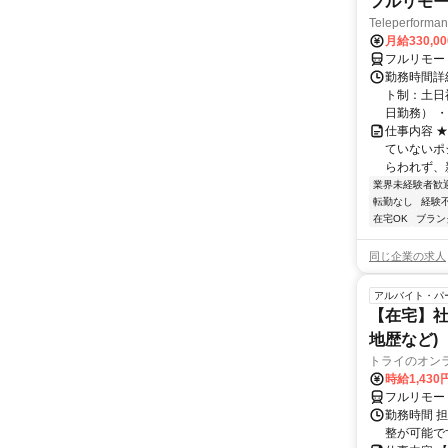
フルリモー
Teleperform
月給330,0
フルリモー
勤務時間詳
ト制：土日
日勤務） ・
仕事内容 
ていないポ
らわれず、新
業界未経験者歓
転勤なし
経験
在宅OK
ブラン
同じ企業の求人
アルバイト・パ
【在宅】社
地歴など)
トライのオン
時給1,430
フルリモー
勤務時間 
整が可能で