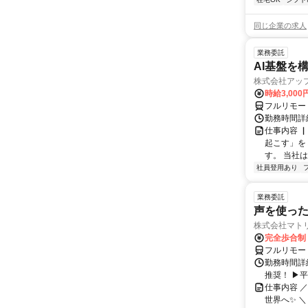
同じ企業の求人
業務委託
AI基盤を
株式会社アッ
時給3,000
フルリモー
勤務時間詳
仕事内容 
起こす」を
す。 当社
社員登用あり
業務委託
声を使っ
株式会社マト
完全歩合制
フルリモー
勤務時間詳細
推奨！ ▶
仕事内容 
世界へ✨ ＼