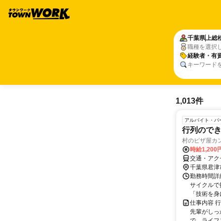
千葉県
上総
職種を選択
経験者・有
キーワード
1,013件
アルバイト・パ
行列ので
村のピザ屋カ
時給1,20
交通・アク
千葉県君津
勤務時間詳細
サイクルで
「技術を身
仕事内容 
先輩がしっ
で、ライフス