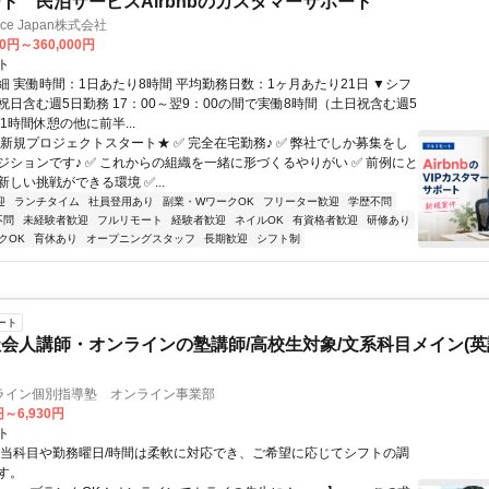
ト 民泊サービスAirbnbのカスタマーサポート
ance Japan株式会社
00円～360,000円
ト
細 実働時間：1日あたり8時間 平均勤務日数：1ヶ月あたり21日 ▼シフ
祝日含む週5日勤務 17：00～翌9：00の間で実働8時間（土日祝含む週5
1時間休憩の他に前半...
★新規プロジェクトスタート★ ✅ 完全在宅勤務♪ ✅ 弊社でしか募集をし
ジションです♪ ✅ これからの組織を一緒に形づくるやりがい ✅ 前例にと
しい挑戦ができる環境 ✅...
迎
ランチタイム
社員登用あり
副業・WワークOK
フリーター歓迎
学歴不問
不問
未経験者歓迎
フルリモート
経験者歓迎
ネイルOK
有資格者歓迎
研修あり
クOK
育休あり
オープニングスタッフ
長期歓迎
シフト制
ート
会人講師・オンラインの塾講師/高校生対象/文系科目メイン(
ライン個別指導塾 オンライン事業部
円～6,930円
ト
担当科目や勤務曜日/時間は柔軟に対応でき、ご希望に応じてシフトの調
す。