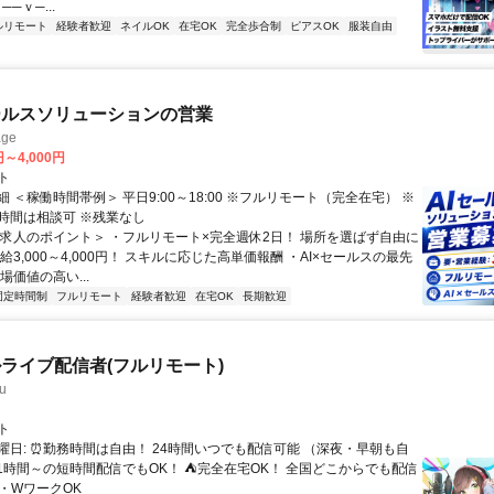
──ｖ─...
ルリモート
経験者歓迎
ネイルOK
在宅OK
完全歩合制
ピアスOK
服装自由
ールスソリューションの営業
ge
円～4,000円
ト
 ＜稼働時間帯例＞ 平日9:00～18:00 ※フルリモート（完全在宅） ※
時間は相談可 ※残業なし
＜求人のポイント＞ ・フルリモート×完全週休2日！ 場所を選ばず自由に
給3,000～4,000円！ スキルに応じた高単価報酬 ・AI×セールスの最先
場価値の高い...
固定時間制
フルリモート
経験者歓迎
在宅OK
長期歓迎
ライブ配信者(フルリモート)
u
ト
曜日: ⏰勤務時間は自由！ 24時間いつでも配信可能 （深夜・早朝も自
日1時間～の短時間配信でもOK！ ⛺完全在宅OK！ 全国どこからでも配信
業・WワークOK