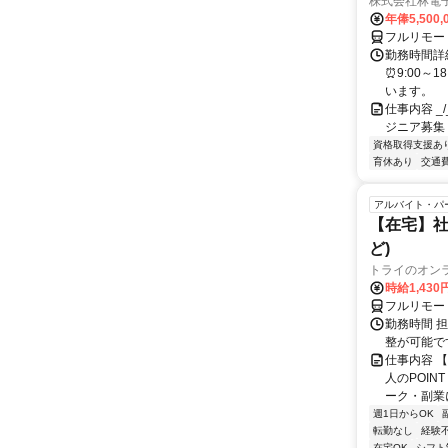
株式会社林電
年俸5,500,
フルリモー
勤務時間詳細
⏰9:00～
います。
仕事内容 _/_
ジニア募集
資格取得支援あ
育休あり
交通
アルバイト・パ
【在宅】社
ど)
トライのオン
時給1,430
フルリモー
勤務時間 
整が可能で
仕事内容 
人のPOIN
ーク・副業に
週1日からOK
転勤なし
経験
在宅OK
シフト