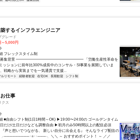
構築するインフラエンジニア
プグレード
円～5,000円
ト
細 フレックスタイム制
▏募集背景 ━━━━━━━━━━━━━━━━━━ 「労働生産性革命を
ミッションに前年比300%成長中のコンサル・SI事業を展開していま
は、戦略から実装までを一気通貫で支援...
フルリモート
経験者歓迎
在宅OK
長期歓迎
シフト制
たお仕事
リクス
ト
 ■自由シフト制(1日1時間～OK) ▶19:00〜24:00の ゴールデンタイム
平日だけ/土日だけなども調整自由 ▶初月のみ50時間以上の配信必須
／ 『声と想いでつながる、 新しい自分に出会える』 そんなライブ配信の
 ╭─────────･⭐･･───╮ ＼＼ ～ おすすめポイント！ ～ ／／