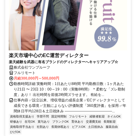
楽天市場中心のEC運営ディレクター
楽天経験を武器に有名ブランドのディレクターへキャリアアップ☆
株式会社ワンプルーフ
フルリモート
月給300,000円～500,000円
勤務時間詳細 実働時間：1日あたり8時間 平均勤務日数：1ヶ月あた
り21日 〜 23日 10：00～19：00（実働8時間） ＊柔軟な「ズレ勤制
度」あり！ 出社時間を前後2時間ズラせます。 有給を...
仕事内容 ✅設立以来、増収増益の成長企業 ✅ECディレクターとして
成長できる環境 ✅主観によらない評価制度「360度評価」を採用 ✅年
間休日平均128日＆土日祝休み ―――――――――――――...
資格取得支援あり
学歴不問
固定時間制
フルリモート
経験者歓迎
ネイルOK
研修あり
在宅OK
賞与あり
ブランクOK
育休あり
交通費支給
長期歓迎
資格取得手当あり
社割あり
長期休暇あり
ピアスOK
土日祝休み
服装自由
ひげOK