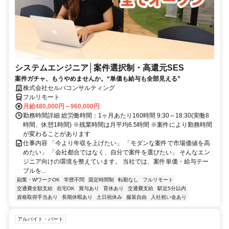
システムエンジニア│案件選択制・高還元SES
案件ガチャ、もうやめませんか。“単価も給与も全部見える”
株式会社セルバコンサルティング
フルリモート
月給480,000円～960,000円
勤務時間詳細 総労働時間：1ヶ月あたり160時間 9:30～18:30(実働8
時間、休憩1時間) ※残業時間は月平均6.5時間 ※案件により勤務時間
が変わることがあります
仕事内容 「今より年収を上げたい」 「モダンな案件で市場価値を高
めたい」 「会社都合ではなく、自分で案件を選びたい」 そんなエン
ジニア向けの環境を整えています。 当社では、案件単価・給与テー
ブルを...
副業・WワークOK
学歴不問
固定時間制
転勤なし
フルリモート
交通費全額支給
在宅OK
賞与あり
育休あり
交通費支給
駅近5分以内
資格取得手当あり
長期休暇あり
土日祝休み
服装自由
入社祝い金あり
アルバイト・パート