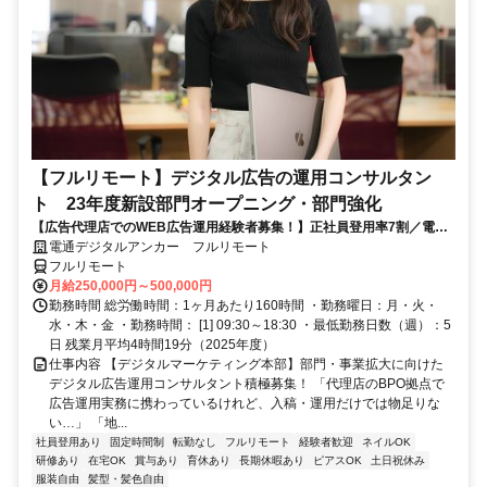
【フルリモート】デジタル広告の運用コンサルタン
ト 23年度新設部門オープニング・部門強化
【広告代理店でのWEB広告運用経験者募集！】正社員登用率7割／電通
G／全国×完全在宅／年休126日・土日祝休み／残業月平均4時間19分
電通デジタルアンカー フルリモート
フルリモート
月給250,000円～500,000円
勤務時間 総労働時間：1ヶ月あたり160時間 ・勤務曜日：月・火・
水・木・金 ・勤務時間： [1] 09:30～18:30 ・最低勤務日数（週）：5
日 残業月平均4時間19分（2025年度）
仕事内容 【デジタルマーケティング本部】部門・事業拡大に向けた
デジタル広告運用コンサルタント積極募集！ 「代理店のBPO拠点で
広告運用実務に携わっているけれど、入稿・運用だけでは物足りな
い…」 「地...
社員登用あり
固定時間制
転勤なし
フルリモート
経験者歓迎
ネイルOK
研修あり
在宅OK
賞与あり
育休あり
長期休暇あり
ピアスOK
土日祝休み
服装自由
髪型・髪色自由