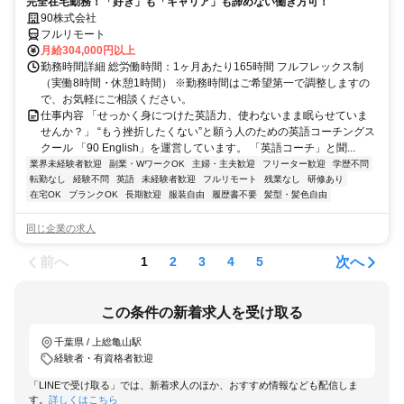
完全在宅勤務！「好き」も「キャリア」も諦めない働き方可！
90株式会社
フルリモート
月給304,000円以上
勤務時間詳細 総労働時間：1ヶ月あたり165時間 フルフレックス制
（実働8時間・休憩1時間） ※勤務時間はご希望第一で調整しますの
で、お気軽にご相談ください。
仕事内容 「せっかく身につけた英語力、使わないまま眠らせていま
せんか？」 “もう挫折したくない”と願う人のための英語コーチングス
クール 「90 English」を運営しています。 「英語コーチ」と聞...
業界未経験者歓迎
副業・WワークOK
主婦・主夫歓迎
フリーター歓迎
学歴不問
転勤なし
経験不問
英語
未経験者歓迎
フルリモート
残業なし
研修あり
在宅OK
ブランクOK
長期歓迎
服装自由
履歴書不要
髪型・髪色自由
同じ企業の求人
前へ
次へ
1
2
3
4
5
この条件の新着求人を受け取る
千葉県 / 上総亀山駅
経験者・有資格者歓迎
「LINEで受け取る」では、新着求人のほか、おすすめ情報なども配信しま
す。
詳しくはこちら