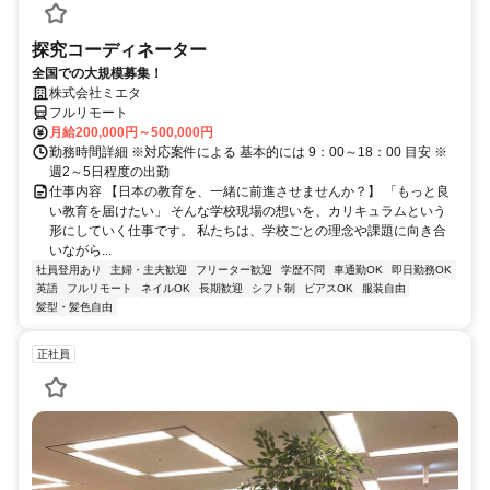
探究コーディネーター
全国での大規模募集！
株式会社ミエタ
フルリモート
月給200,000円～500,000円
勤務時間詳細 ※対応案件による 基本的には 9：00～18：00 目安 ※
週2～5日程度の出勤
仕事内容 【日本の教育を、一緒に前進させませんか？】 「もっと良
い教育を届けたい」 そんな学校現場の想いを、カリキュラムという
形にしていく仕事です。 私たちは、学校ごとの理念や課題に向き合
いながら...
社員登用あり
主婦・主夫歓迎
フリーター歓迎
学歴不問
車通勤OK
即日勤務OK
英語
フルリモート
ネイルOK
長期歓迎
シフト制
ピアスOK
服装自由
髪型・髪色自由
正社員