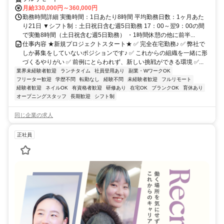
月給330,000円～360,000円
勤務時間詳細 実働時間：1日あたり8時間 平均勤務日数：1ヶ月あた
り21日 ▼シフト制：土日祝日含む週5日勤務 17：00～翌9：00の間
で実働8時間（土日祝含む週5日勤務） ・1時間休憩の他に前半...
仕事内容 ★新規プロジェクトスタート★ ✅ 完全在宅勤務♪ ✅ 弊社で
しか募集をしていないポジションです♪ ✅ これからの組織を一緒に形
づくるやりがい ✅ 前例にとらわれず、新しい挑戦ができる環境 ✅...
業界未経験者歓迎
ランチタイム
社員登用あり
副業・WワークOK
フリーター歓迎
学歴不問
転勤なし
経験不問
未経験者歓迎
フルリモート
経験者歓迎
ネイルOK
有資格者歓迎
研修あり
在宅OK
ブランクOK
育休あり
オープニングスタッフ
長期歓迎
シフト制
同じ企業の求人
正社員