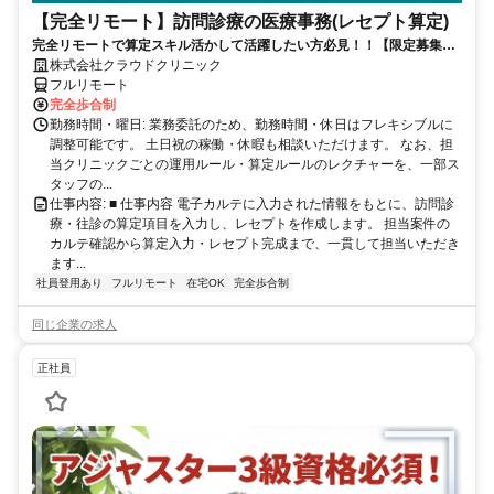
【完全リモート】訪問診療の医療事務(レセプト算定)
完全リモートで算定スキル活かして活躍したい方必見！！【限定募集】
完全リモート｜在宅医療レセプト算定（成果報酬型／業務委託）
株式会社クラウドクリニック
フルリモート
完全歩合制
勤務時間・曜日: 業務委託のため、勤務時間・休日はフレキシブルに
調整可能です。 土日祝の稼働・休暇も相談いただけます。 なお、担
当クリニックごとの運用ルール・算定ルールのレクチャーを、一部ス
タッフの...
仕事内容: ■ 仕事内容 電子カルテに入力された情報をもとに、訪問診
療・往診の算定項目を入力し、レセプトを作成します。 担当案件の
カルテ確認から算定入力・レセプト完成まで、一貫して担当いただき
ます...
社員登用あり
フルリモート
在宅OK
完全歩合制
同じ企業の求人
正社員