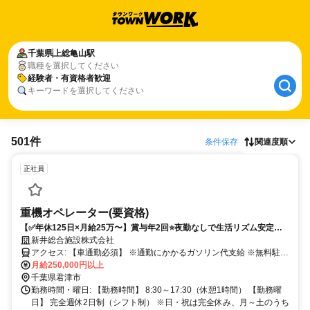
千葉県
上総亀山駅
職種を選択してください
経験者・有資格者歓迎
キーワードを選択してください
501件
条件保存
関連度順
正社員
重機オペレーター(要資格)
【✅年休125日×月給25万〜】賞与年2回⭐️夜勤なしで生活リズム安定／
社会インフラを支える安定企業／
新井総合施設株式会社
アクセス: 【車通勤必須】 ※通勤にかかるガソリン代支給 ※無料駐車
場完備
月給250,000円以上
千葉県君津市
勤務時間・曜日: 【勤務時間】 8:30～17:30（休憩1時間） 【勤務曜
日】 完全週休2日制（シフト制） ※日・祝は完全休み、月～土のうち