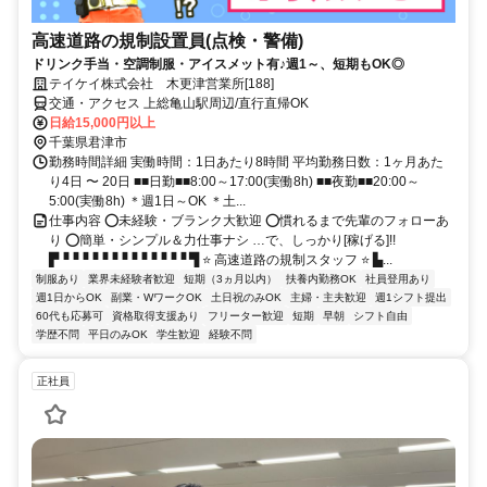
高速道路の規制設置員(点検・警備)
ドリンク手当・空調制服・アイスメット有♪週1～、短期もOK◎
テイケイ株式会社 木更津営業所[188]
交通・アクセス 上総亀山駅周辺/直行直帰OK
日給15,000円以上
千葉県君津市
勤務時間詳細 実働時間：1日あたり8時間 平均勤務日数：1ヶ月あた
り4日 〜 20日 ■■日勤■■8:00～17:00(実働8h) ■■夜勤■■20:00～
5:00(実働8h) ＊週1日～OK ＊土...
仕事内容 ⭕未経験・ブランク大歓迎 ⭕慣れるまで先輩のフォローあ
り ⭕簡単・シンプル＆力仕事ナシ …で、しっかり[稼げる]!!
▛▝▝▝▝▝▝▝▝▝▝▝▝▝ ▜ ⭐ 高速道路の規制スタッフ ⭐ ▙...
制服あり
業界未経験者歓迎
短期（3ヵ月以内）
扶養内勤務OK
社員登用あり
週1日からOK
副業・WワークOK
土日祝のみOK
主婦・主夫歓迎
週1シフト提出
60代も応募可
資格取得支援あり
フリーター歓迎
短期
早朝
シフト自由
学歴不問
平日のみOK
学生歓迎
経験不問
正社員