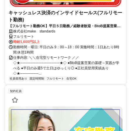
キャッシュレス決済のインサイドセールス(フルリモー
ト勤務)
【フルリモート勤務OK】平日５日勤務／経験者歓迎・BtoB提案営業で
スキルアップ
株式会社make standards
フルリモート
時給1,600円以上
勤務時間・曜日: 平日のみ 9：00～18：00 実働時間：1日あたり8時
間 休憩1時間
仕事内容: ＼＼在宅型リモートワーク ／／
◇★───────────────★◇ ●BtoB提案営業の基礎～実践が学
べる ●平日のみ週5で土日はゆっくり◎ ●正社員登用実績あり
◇★───────...
社員登用あり
固定時間制
フルリモート
在宅OK
契約社員