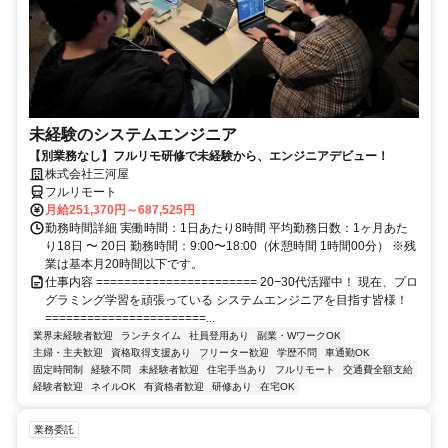
未経験のシステムエンジニア
【別業務なし】フルリモ研修で未経験から、エンジニアデビュー！
株式会社三河屋
フルリモート
月給251,370円～687,525円
勤務時間詳細 実働時間：1日あたり8時間 平均勤務日数：1ヶ月あた
り18日 〜 20日 勤務時間：9:00〜18:00（休憩時間 1時間00分） ※残
業は基本月20時間以下です。
仕事内容 ======================= 20−30代活躍中！ 現在、プロ
グラミング学習を頑張っている システムエンジニアを目指す皆様！
=======================...
業界未経験者歓迎
ランチタイム
社員登用あり
副業・WワークOK
主婦・主夫歓迎
資格取得支援あり
フリーター歓迎
学歴不問
車通勤OK
固定時間制
経験不問
未経験者歓迎
住宅手当あり
フルリモート
交通費全額支給
経験者歓迎
ネイルOK
有資格者歓迎
研修あり
在宅OK
業務委託