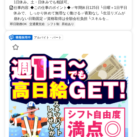
1日休み。土・日休みでも相談可。
仕事内容: ◆この仕事のポイント◆ ✅年間休日125日 └日曜＋1日平日
休みで、 しっかり休めて無理なく働ける ✅夜勤なし └生活リズムが
崩れない日勤固定 ✅資格取得は全額会社負担 └スキルを...
即日勤務OK
交通費支給
シフト制
昇給あり
アルバイト・パート