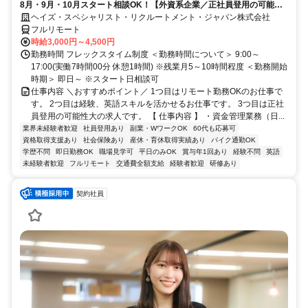
8月・9月・10月スタート相談OK！【外資系企業／正社員登用の可能性
大／700万～800万／リモート勤務OK】経理財務
ヘイズ・スペシャリスト・リクルートメント・ジャパン株式会社
フルリモート
時給3,000円～4,500円
勤務時間 フレックスタイム制度 ＜勤務時間について＞ 9:00～
17:00(実働7時間00分 休憩1時間) ※残業月5～10時間程度 ＜勤務開始
時期＞ 即日～ ※スタート日相談可
仕事内容 ＼おすすめポイント／ 1つ目はリモート勤務OKのお仕事で
す。 2つ目は経験、英語スキルを活かせるお仕事です。 3つ目は正社
員登用の可能性大の求人です。 【 仕事内容 】 ・資金管理業務（日...
業界未経験者歓迎
社員登用あり
副業・WワークOK
60代も応募可
資格取得支援あり
社会保険あり
産休・育休取得実績あり
バイク通勤OK
学歴不問
即日勤務OK
職場見学可
平日のみOK
賞与年1回あり
経験不問
英語
未経験者歓迎
フルリモート
交通費全額支給
経験者歓迎
研修あり
契約社員