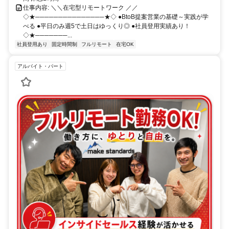
仕事内容: ＼＼在宅型リモートワーク ／／
◇★───────────────★◇ ●BtoB提案営業の基礎～実践が学
べる ●平日のみ週5で土日はゆっくり◎ ●社員登用実績あり！
◇★───────...
社員登用あり
固定時間制
フルリモート
在宅OK
アルバイト・パート