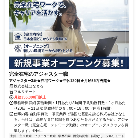
完全在宅のアジャスター職
アジャスター3級★在宅ワーク★年休120日★月給35万円超★
株式会社はなまる
フルリモート
月給355,000円以上
勤務時間詳細 実働時間：1日あたり8時間 平均勤務日数：1ヶ月あた
り20日 〜 21日 ⏰勤務時間⏰ 9：00～18：00（休憩1時間）
仕事内容 自動車買取・販売業界で強固な基盤を誇る株式会社はなま
る。当社は、高度な専門知識を持つあなたをお迎えするため、アジャ
スター職（完全在宅・テレワーク勤務）のオープニングスタッフを募
集します。外回...
主婦・主夫歓迎
フリーター歓迎
学歴不問
固定時間制
転勤なし
フルリモート