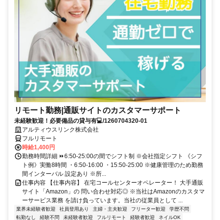
リモート勤務|通販サイトのカスタマーサポート
未経験歓迎！必要備品の貸与有💻/1260704320-01
アルティウスリンク株式会社
フルリモート
時給1,400円
勤務時間詳細 ⏩6:50-25:00の間でシフト制 ※会社指定シフト 《シフ
ト例》実働8時間 ・6:50-16:00 ・15:50-25:00 ※健康管理のため勤務
間インターバル 設定あり ※所...
仕事内容 【仕事内容】 在宅コールセンターオペレーター！ 大手通販
サイト「Amazon」の 問い合わせ対応◎ ※当社はAmazonのカスタマ
ーサービス業務 を請け負っています。当社の従業員として ...
業界未経験者歓迎
社員登用あり
主婦・主夫歓迎
フリーター歓迎
学歴不問
転勤なし
経験不問
未経験者歓迎
フルリモート
経験者歓迎
ネイルOK