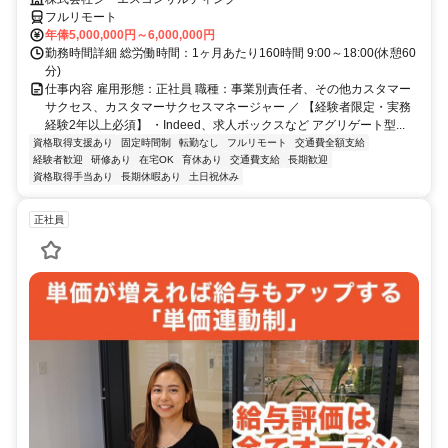
フルリモート
年俸5,000,000円～6,000,000円
勤務時間詳細 総労働時間：1ヶ月あたり160時間 9:00～18:00(休憩60
分)
仕事内容 雇用形態：正社員 職種：事業別責任者、その他カスタマー
サクセス、カスタマーサクセスマネージャー ／ 【経験者限定・実務
経験2年以上必須】 ・Indeed、求人ボックスなど アグリゲート型...
資格取得支援あり
固定時間制
転勤なし
フルリモート
交通費全額支給
経験者歓迎
研修あり
在宅OK
育休あり
交通費支給
長期歓迎
資格取得手当あり
長期休暇あり
土日祝休み
正社員