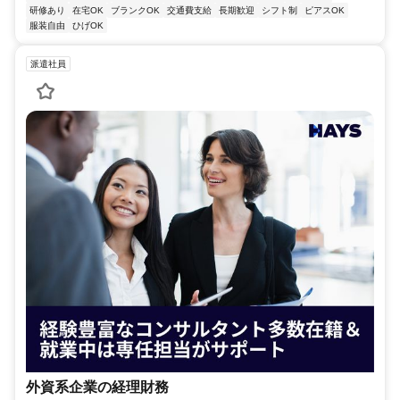
研修あり
在宅OK
ブランクOK
交通費支給
長期歓迎
シフト制
ピアスOK
服装自由
ひげOK
派遣社員
外資系企業の経理財務