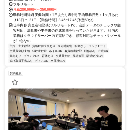
フルリモート
月給280,000円～350,000円
勤務時間詳細 実働時間：1日あたり8時間 平均勤務日数：1ヶ月あた
り18日 〜 21日 【勤務時間】8:45~17:45(休憩60分)
仕事内容 完全在宅勤務(フルリモート)で、会計データのチェックや顧
客対応、決算書や申告書の作成業務を行っていただきます。 社内の
業務はクラウドサーバー内で完結でき、顧客対応はチャットやメール
が中心なの...
主婦・主夫歓迎
資格取得支援あり
固定時間制
転勤なし
フルリモート
交通費全額支給
経験者歓迎
ネイルOK
有資格者歓迎
研修あり
在宅OK
賞与あり
ブランクOK
育休あり
交通費支給
長期歓迎
駅近5分以内
資格取得手当あり
ピアスOK
土日祝休み
契約社員