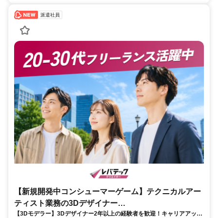
派遣社員
【新規開発中コンシューマーゲーム】テクニカルアー
ティスト業務の3Dデザイナー
【3Dモデラー】3Dデザイナー2年以上の経験者を歓迎！キャリアアップ
_LTCR547867_CP_CRG