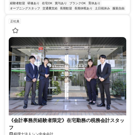
経験者歓迎
研修あり
在宅OK
賞与あり
ブランクOK
育休あり
オープニングスタッフ
交通費支給
長期歓迎
長期休暇あり
土日祝休み
服装自由
正社員
《会計事務所経験者限定》在宅勤務の税務会計スタッ
フ
税理士法人シン中央会計