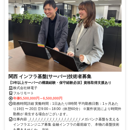
関西 インフラ基盤(サーバー)技術者募集
【3年以上サーバーの構築経験・保守経験必須】資格取得支援あり
株式会社林電子
フルリモート
年俸5,500,000円～6,500,000円
勤務時間詳細 実働時間：1日あたり8時間 平均勤務日数：1ヶ月あた
り19日 〜 20日 ⏰9:00～18:00（休憩60分） ※案件状況により時間外
勤務が 発生する場合がございます。
仕事内容 _/_/_/_/_/_/_/_/_/_/_/_/_/_/_/_/_/_/ メガバンク基盤を支える
インフラエンジニア募集 金融インフラの最前線で、 本物の基盤技術
を磨きませんか。 当社...