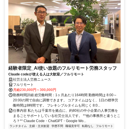
経験者限定_AI使い放題のフルリモート労務スタッフ
Claude codeが使える人は大歓迎／フルリモート
社労士法人労務ニュース
フルリモート
月給230,000円～300,000円
勤務時間詳細 総労働時間：1ヶ月あたり164時間 勤務時間は 8:00～
20:00の間で自由に調整できます。 コアタイムはなく、1日の標準労
働時間は8時間です。 フレキシブルタイムも同じく 8:0...
仕事内容 私たちは千葉市を拠点に、約80社の中小企業の人事労務を
まるごとサポートしている社労士法人です。 **他の事務所と違うとこ
ろ？** Claude Code・ChatGPT・Google Wo...
ランチタイム
主婦・主夫歓迎
学歴不問
職場見学可
転勤なし
フルリモート