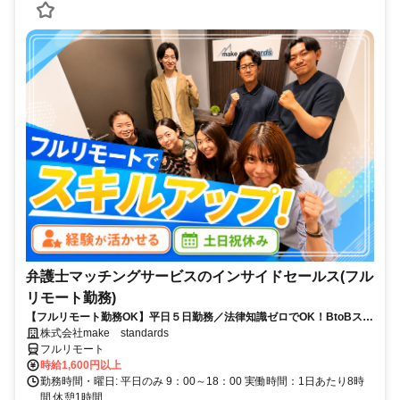
弁護士マッチングサービスのインサイドセールス(フル
リモート勤務)
【フルリモート勤務OK】平日５日勤務／法律知識ゼロでOK！BtoBスキ
ルが身につく営業職
株式会社make standards
フルリモート
時給1,600円以上
勤務時間・曜日: 平日のみ 9：00～18：00 実働時間：1日あたり8時
間 休憩1時間