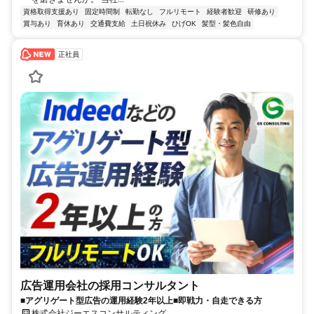
資格取得支援あり
固定時間制
転勤なし
フルリモート
経験者歓迎
研修あり
賞与あり
育休あり
交通費支給
土日祝休み
ひげOK
髪型・髪色自由
正社員
広告運用会社の採用コンサルタント
■アグリゲート型広告の運用経験2年以上■即戦力・自走できる方
株式会社ジーエスコンサルティング