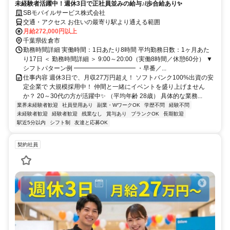
未経験者活躍中！週休3日で正社員並みの給与♪/歩合給あり✨
SBモバイルサービス株式会社
交通・アクセス お住いの最寄り駅より通える範囲
月給272,000円以上
千葉県佐倉市
勤務時間詳細 実働時間：1日あたり8時間 平均勤務日数：1ヶ月あた
り17日 ＜ 勤務時間詳細 ＞ 9:00～20:00（実働8時間／休憩60分） ▼
シフトパターン例 ━━━━━━━━━━ ・早番／...
仕事内容 週休3日で、月収27万円超え！ ソフトバンク100%出資の安
定企業で 大規模採用中！ 仲間と一緒にイベントを盛り上げません
か？ 20～30代の方が活躍中✨ （平均年齢 28歳） 具体的な業務...
業界未経験者歓迎
社員登用あり
副業・WワークOK
学歴不問
経験不問
未経験者歓迎
経験者歓迎
残業なし
賞与あり
ブランクOK
長期歓迎
駅近5分以内
シフト制
友達と応募OK
契約社員