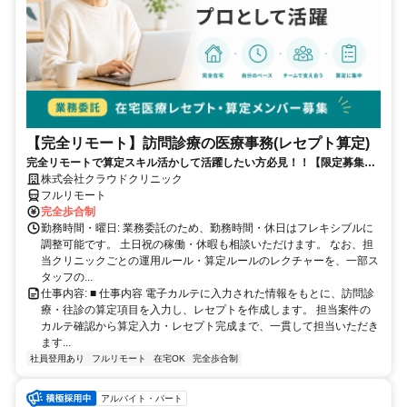
【完全リモート】訪問診療の医療事務(レセプト算定)
完全リモートで算定スキル活かして活躍したい方必見！！【限定募集】
完全リモート｜在宅医療レセプト算定（成果報酬型／業務委託）
株式会社クラウドクリニック
フルリモート
完全歩合制
勤務時間・曜日: 業務委託のため、勤務時間・休日はフレキシブルに
調整可能です。 土日祝の稼働・休暇も相談いただけます。 なお、担
当クリニックごとの運用ルール・算定ルールのレクチャーを、一部ス
タッフの...
仕事内容: ■ 仕事内容 電子カルテに入力された情報をもとに、訪問診
療・往診の算定項目を入力し、レセプトを作成します。 担当案件の
カルテ確認から算定入力・レセプト完成まで、一貫して担当いただき
ます...
社員登用あり
フルリモート
在宅OK
完全歩合制
アルバイト・パート