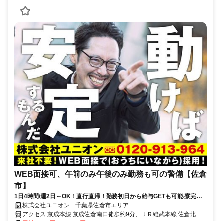
WEB面接可、午前のみ午後のみ勤務も可の警備【佐倉
市】
1日4時間/週2日～OK！直行直帰！勤務初日から給与GETも可能/寮完備
＆携帯貸与♪
株式会社ユニオン 千葉県佐倉市エリア
アクセス 京成本線 京成佐倉南口徒歩約9分、ＪＲ総武本線 佐倉北口