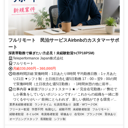
フルリモート 民泊サービスAirbnbのカスタマーサポ
ート
深夜帯勤務で稼ぎたい方必見！未経験歓迎✨(TP18PSM)
Teleperformance Japan株式会社
フルリモート
月給330,000円～360,000円
勤務時間詳細 実働時間：1日あたり8時間 平均勤務日数：1ヶ月あた
り21日 ▼シフト制：土日祝日含む週5日勤務 17：00～翌9：00の間
で実働8時間（土日祝含む週5日勤務） ・1時間休憩の他に前半...
仕事内容 ★新規プロジェクトスタート★ ✅ 完全在宅勤務♪ ✅ 弊社で
しか募集をしていないポジションです♪ ✅ これからの組織を一緒に形
づくるやりがい ✅ 前例にとらわれず、新しい挑戦ができる環境 ✅...
業界未経験者歓迎
ランチタイム
社員登用あり
副業・WワークOK
フリーター歓迎
学歴不問
転勤なし
経験不問
未経験者歓迎
フルリモート
経験者歓迎
ネイルOK
有資格者歓迎
研修あり
在宅OK
ブランクOK
育休あり
オープニングスタッフ
長期歓迎
シフト制