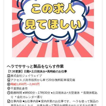
ヘラでササっと製品をならす作業
【7.30更新】日勤×土日祝休み×高時給のお仕事
株式会社ジェイウェイブ
アクセス 八街市役所から車で20分/無料駐車場完備
時給1,650円～2,063円
千葉県佐倉市
勤務時間 ●9時00分～17時30分 ●土日祝休み+大型連休 ＊長期休暇あ
り ＊会社カレンダー通り
仕事内容 ■お仕事内容■ 室内作業のお仕事です。 ヘラを使って製品の
表目をならしたり、 台車を使って製品を移動させたりするお仕事で