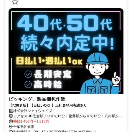
ピッキング、製品梱包作業
【7.30更新】【日払いOK!!】正社員登用実績あり
株式会社ジェイウェイブ
アクセス JR佐倉駅より車で15分！物井駅から車で16分！八街駅から
車で15分！四街道駅から車で23分！
時給1,450円～1,813円
千葉県佐倉市