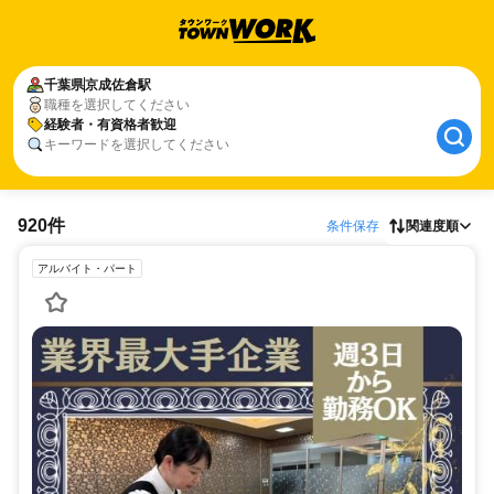
千葉県
京成佐倉駅
職種を選択してください
経験者・有資格者歓迎
キーワードを選択してください
920件
条件保存
関連度順
アルバイト・パート