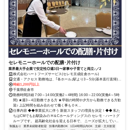
セレモニーホールでの配膳･片付け
業界最大手企業で安定性◎週3日〜家事や子育てと両立♪／2
株式会社ハートフーズサービス(セレモ京成佐倉ホール)
交通・アクセス 勤務地は、｢各ホール｣駅より3～5分(基本直行直帰)の
駅近現場多数
時給1,200円以上
千葉県佐倉市
勤務時間詳細 7:00～14:00(実働2～4時間) 16:00～22:00(実働4～5時
間) ★週3～4日勤務できる方 ★早朝の時間や夕方から勤務できる方歓
迎♪ 上記時間を組み合わせて働く事もＯＫ...
仕事内容 ◆◆事業拡大に伴う 新規スタッフの増員を決定！◆◆ 私た
ちはCMでもお馴染みの H＆Cホールディングスの セレモ・ハートグ
ループです。 超高齢化社会を迎える日本で、 ニーズが拡大してい...
制服あり
業界未経験者歓迎
扶養内勤務OK
1日4時間以内OK
主婦・主夫歓迎