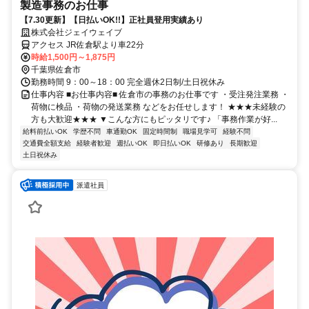
製造事務のお仕事
【7.30更新】【日払いOK!!】正社員登用実績あり
株式会社ジェイウェイブ
アクセス JR佐倉駅より車22分
時給1,500円～1,875円
千葉県佐倉市
勤務時間 9：00～18：00 完全週休2日制/土日祝休み
仕事内容 ■お仕事内容■ 佐倉市の事務のお仕事です ・受注発注業務 ・
荷物に検品 ・荷物の発送業務 などをお任せします！ ★★★未経験の
方も大歓迎★★★ ▼こんな方にもピッタリです♪ 「事務作業が好...
給料前払いOK
学歴不問
車通勤OK
固定時間制
職場見学可
経験不問
交通費全額支給
経験者歓迎
週払いOK
即日払いOK
研修あり
長期歓迎
土日祝休み
派遣社員