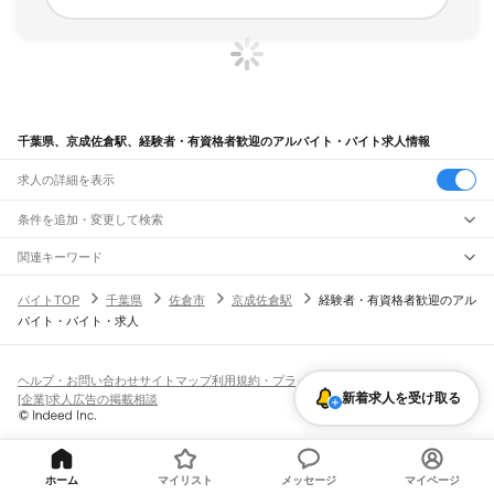
千葉県、京成佐倉駅、経験者・有資格者歓迎のアルバイト・バイト求人情報
求人の詳細を表示
条件を追加・変更して検索
市区町村を追加・変更
関連キーワード
完全在宅ワーク 全国
シール貼り 在宅
現在地周辺
ガチャガチャ
犬カフェ
千葉県
駅を追加・変更
バイトTOP
千葉県
佐倉市
京成佐倉駅
経験者・有資格者歓迎のアル
千葉県
すべて
バイト・バイト・求人
千葉市
すべて
職種を追加・変更
JR武蔵野線
中央区
花見川区
稲毛区
若葉区
緑区
美浜区
南流山駅
新松戸駅
新八柱駅
東松戸駅
市川大野駅
船橋法典駅
西船橋駅
飲食・フードサービス
銚子市
市川市
船橋市
館山市
木更津市
松戸市
野田市
茂原市
成田市
佐倉市
東金市
特徴を追加・変更
飲食・フードサービス
すべて
ヘルプ・お問い合わせ
サイトマップ
利用規約・プライバシーポリシー
JR中央・総武線
旭市
習志野市
柏市
勝浦市
市原市
流山市
八千代市
我孫子市
鴨川市
鎌ケ谷市
ホールスタッフ
キッチンスタッフ
皿洗い・洗い場
精肉・鮮魚加工
給食調理
人気
新着求人を受け取る
[企業]求人広告の掲載相談
市川駅
本八幡駅
下総中山駅
西船橋駅
船橋駅
東船橋駅
津田沼駅
幕張本郷駅
幕張駅
君津市
富津市
浦安市
四街道市
袖ケ浦市
八街市
印西市
白井市
富里市
南房総市
雇用形態を追加・変更
パン屋（ベーカリー）
フードカウンター販売員
バー（BAR）・バーテンダー
日払いOK
高校生歓迎
学生歓迎
深夜の仕事
髪型・髪色自由
ひげOK
ネイルOK
新検見川駅
稲毛駅
西千葉駅
千葉駅
匝瑳市
香取市
山武市
いすみ市
大網白里市
印旛郡
香取郡
山武郡
長生郡
夷隅郡
飲食店補助（開店・閉店準備）
飲食店（店長・マネージャー）
ピアスOK
アルバイト・パート
履歴書不要
オープニングスタッフ
留学生・外国人活躍中
安房郡
都道府県を変更
営業・販売
JR総武本線
勤務期間
正社員
市川駅
船橋駅
津田沼駅
稲毛駅
千葉駅
東千葉駅
都賀駅
四街道駅
物井駅
佐倉駅
営業・販売
すべて
短期
契約社員
単発・1日OK
長期
期間限定（春夏冬休み等）
ホーム
マイリスト
メッセージ
マイページ
南酒々井駅
榎戸駅
八街駅
日向駅
成東駅
松尾駅
横芝駅
飯倉駅
八日市場駅
干潟駅
旭駅
営業
テレフォンアポインター（テレアポ）
ルートセールス
コンビニ
シフト
派遣社員