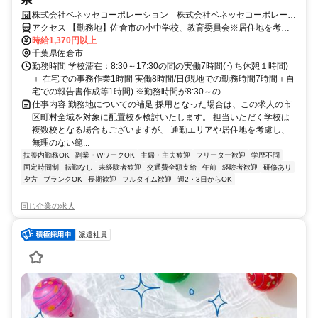
株式会社ベネッセコーポレーション 株式会社ベネッセコーポレーシ
ョン(千葉県佐倉市印南)
アクセス 【勤務地】佐倉市の小中学校、教育委員会※居住地を考慮
の上、決定 ＜採用となった場合は、この求人の市区町村全域を対象
時給1,370円以上
に配置校を検討いたします。担当いただく学校は複数校となる場合も
千葉県佐倉市
ございますが、通勤エリアや居住地を考慮し、無理のない範囲でご勤
勤務時間 学校滞在：8:30～17:30の間の実働7時間(うち休憩１時間)
務いただけるよう、最終的にはご相談の上で決定いたします。＞
＋ 在宅での事務作業1時間 実働8時間/日(現地での勤務時間7時間＋自
宅での報告書作成等1時間) ※勤務時間が8:30～の...
仕事内容 勤務地についての補足 採用となった場合は、この求人の市
区町村全域を対象に配置校を検討いたします。 担当いただく学校は
複数校となる場合もございますが、 通勤エリアや居住地を考慮し、
無理のない範...
扶養内勤務OK
副業・WワークOK
主婦・主夫歓迎
フリーター歓迎
学歴不問
固定時間制
転勤なし
未経験者歓迎
交通費全額支給
午前
経験者歓迎
研修あり
夕方
ブランクOK
長期歓迎
フルタイム歓迎
週2・3日からOK
同じ企業の求人
派遣社員