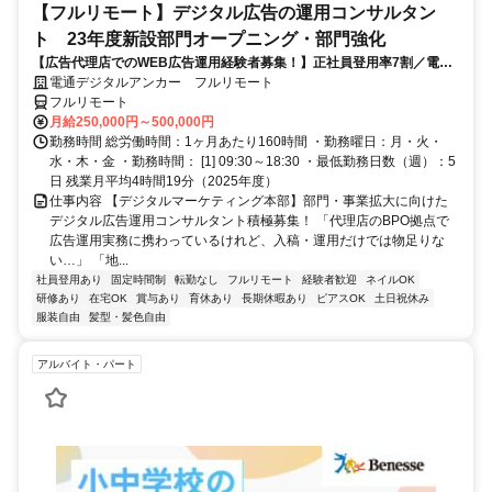
【フルリモート】デジタル広告の運用コンサルタン
ト 23年度新設部門オープニング・部門強化
【広告代理店でのWEB広告運用経験者募集！】正社員登用率7割／電通
G／全国×完全在宅／年休126日・土日祝休み／残業月平均4時間19分
電通デジタルアンカー フルリモート
フルリモート
月給250,000円～500,000円
勤務時間 総労働時間：1ヶ月あたり160時間 ・勤務曜日：月・火・
水・木・金 ・勤務時間： [1] 09:30～18:30 ・最低勤務日数（週）：5
日 残業月平均4時間19分（2025年度）
仕事内容 【デジタルマーケティング本部】部門・事業拡大に向けた
デジタル広告運用コンサルタント積極募集！ 「代理店のBPO拠点で
広告運用実務に携わっているけれど、入稿・運用だけでは物足りな
い…」 「地...
社員登用あり
固定時間制
転勤なし
フルリモート
経験者歓迎
ネイルOK
研修あり
在宅OK
賞与あり
育休あり
長期休暇あり
ピアスOK
土日祝休み
服装自由
髪型・髪色自由
アルバイト・パート