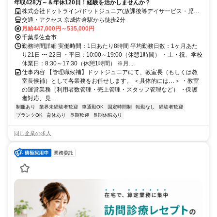
年収428万～＆年休120日！経験を活かしませんか？
株式会社ドットライン/ドットジュニア(放課後等デイサービス・児童
発達支援) 京成佐倉駅前教室
交通・アクセス 京成佐倉駅から徒歩2分
月給447,000円～535,000円
千葉県佐倉市
勤務時間詳細 実働時間：1日あたり8時間 平均勤務日数：1ヶ月あた
り21日 〜 22日 ・平日：10:00～19:00（休憩1時間） ・土・祝、学校
休業日：8:30～17:30（休憩1時間） ※月...
仕事内容 【管理職候補】ドットジュニアにて、教室長（もしくは教
室長候補）として各業務をお任せします。 ＜具体的には…＞ ・教室
の運営業務（利用者数管理・売上管理・スタッフ管理など） ・保護
者対応、見...
制服あり
業界未経験者歓迎
車通勤OK
固定時間制
転勤なし
経験者歓迎
ブランクOK
育休あり
長期歓迎
長期休暇あり
同じ企業の求人
業務委託