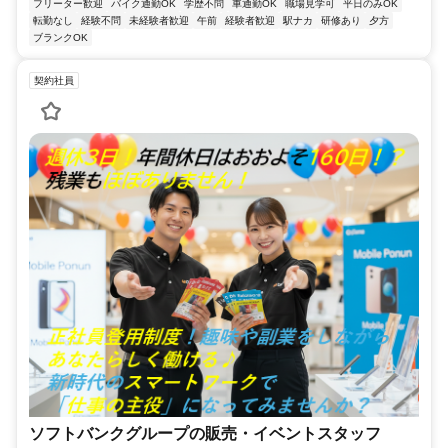
フリーター歓迎
バイク通勤OK
学歴不問
車通勤OK
職場見学可
平日のみOK
転勤なし
経験不問
未経験者歓迎
午前
経験者歓迎
駅ナカ
研修あり
夕方
ブランクOK
契約社員
ソフトバンクグループの販売・イベントスタッフ