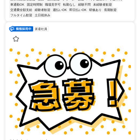
車通勤OK
固定時間制
職場見学可
転勤なし
経験不問
未経験者歓迎
交通費全額支給
経験者歓迎
週払いOK
即日払いOK
研修あり
長期歓迎
フルタイム歓迎
土日祝休み
派遣社員