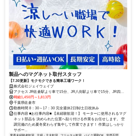
製品へのマグネット取付スタッフ
【7.30更新】モクモクできる簡単工場ワーク！
株式会社ジェイウェイブ
アクセス JR佐倉駅より車で15分、JR八街駅より車で15分、JR四街
道駅から車で20分！
時給1,450円～1,813円
千葉県佐倉市
勤務時間 8：30～17：30 完全週休2日制/土日祝休み
仕事内容 ■お仕事内容■ 【未経験歓迎！】 モーターに使用されるマグ
ネット部品を 決められた位置へ貼り付ける作業をお任せします。 空
調完備のため夏冬変わらず集中して作業できます！ 作業はしっかり
サポー...
業界未経験者歓迎
主婦・主夫歓迎
フリーター歓迎
バイク通勤OK
学歴不問