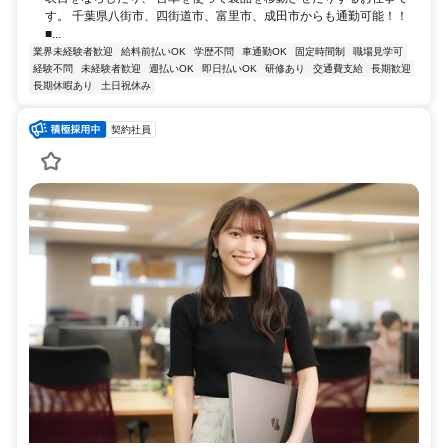
す。 千葉県八街市、四街道市、富里市、成田市からも通勤可能！！
■...
業界未経験者歓迎
給料前払いOK
学歴不問
車通勤OK
固定時間制
職場見学可
経験不問
未経験者歓迎
週払いOK
即日払いOK
研修あり
交通費支給
長期歓迎
長期休暇あり
土日祝休み
契約社員