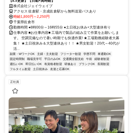
【8.5更新】【日勤×高時給】
株式会社ジェイウェイブ
アクセス 佐倉駅・京成佐倉駅から無料送迎バスあり
時給1,800円～2,250円
千葉県佐倉市
勤務時間 ●8時00分～16時55分 ●土日祝お休み+大型連休有り
仕事内容 ■お仕事内容■ 工場内で製品の組み立て作業をお願いしま
す。 空調完備なので暑い時期でも快適作業! ★工場勤務経験者大募
集！ ★土日祝休み＆大型連休あり！！ ★男女歓迎！20代～40代が
活...
副業・WワークOK
主婦・主夫歓迎
フリーター歓迎
学歴不問
車通勤OK
固定時間制
職場見学可
平日のみOK
交通費全額支給
午前
経験者歓迎
週払いOK
即日払いOK
有資格者歓迎
研修あり
ブランクOK
長期歓迎
フルタイム歓迎
土日祝休み
友達と応募OK
正社員