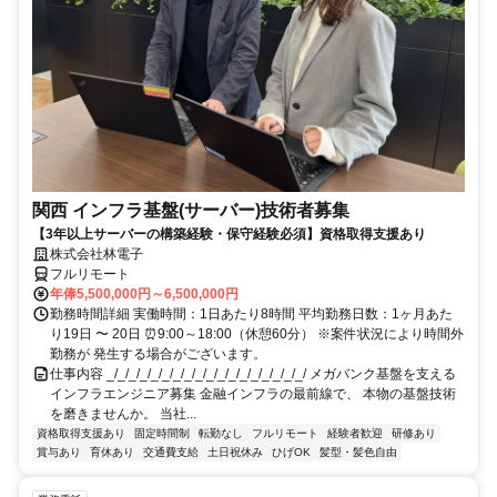
関西 インフラ基盤(サーバー)技術者募集
【3年以上サーバーの構築経験・保守経験必須】資格取得支援あり
株式会社林電子
フルリモート
年俸5,500,000円～6,500,000円
勤務時間詳細 実働時間：1日あたり8時間 平均勤務日数：1ヶ月あた
り19日 〜 20日 ⏰9:00～18:00（休憩60分） ※案件状況により時間外
勤務が 発生する場合がございます。
仕事内容 _/_/_/_/_/_/_/_/_/_/_/_/_/_/_/_/_/_/ メガバンク基盤を支える
インフラエンジニア募集 金融インフラの最前線で、 本物の基盤技術
を磨きませんか。 当社...
資格取得支援あり
固定時間制
転勤なし
フルリモート
経験者歓迎
研修あり
賞与あり
育休あり
交通費支給
土日祝休み
ひげOK
髪型・髪色自由