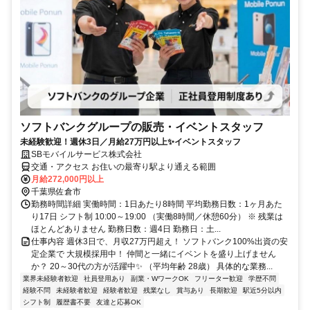
ソフトバンクグループの販売・イベントスタッフ
未経験歓迎！週休3日／月給27万円以上✨イベントスタッフ
SBモバイルサービス株式会社
交通・アクセス お住いの最寄り駅より通える範囲
月給272,000円以上
千葉県佐倉市
勤務時間詳細 実働時間：1日あたり8時間 平均勤務日数：1ヶ月あた
り17日 シフト制 10:00～19:00 （実働8時間／休憩60分） ※ 残業は
ほとんどありません 勤務日数：週4日 勤務日：土...
仕事内容 週休3日で、月収27万円超え！ ソフトバンク100%出資の安
定企業で 大規模採用中！ 仲間と一緒にイベントを盛り上げません
か？ 20～30代の方が活躍中✨ （平均年齢 28歳） 具体的な業務...
業界未経験者歓迎
社員登用あり
副業・WワークOK
フリーター歓迎
学歴不問
経験不問
未経験者歓迎
経験者歓迎
残業なし
賞与あり
長期歓迎
駅近5分以内
シフト制
履歴書不要
友達と応募OK