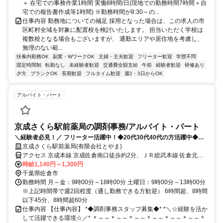
務いただけるよう、最終的にはご相談の上で決定いたします。＞
＋ 在宅での事務作業1時間 実働8時間/日(現地での勤務時間7時間＋自
宅での報告書作成等1時間) ※勤務時間が8:30～の...
仕事内容 勤務地についての補足 採用となった場合は、この求人の市
区町村全域を対象に配置校を検討いたします。 担当いただく学校は
複数校となる場合もございますが、 通勤エリアや居住地を考慮し、
無理のない範...
扶養内勤務OK
副業・WワークOK
主婦・主夫歓迎
フリーター歓迎
学歴不問
固定時間制
転勤なし
未経験者歓迎
交通費全額支給
午前
経験者歓迎
研修あり
夕方
ブランクOK
長期歓迎
フルタイム歓迎
週2・3日からOK
アルバイト・パート
京成さくら駅前薬局の調剤事務/アルバイト・パート
＼経験者必見！／ フリーター活躍中！◆20代30代40代の方活躍中◆ブ
ランクOK★経験を活かして、無理なく長く働ける環境です♪
京成さくら駅前薬局(有限会社とやま)
アクセス 京成本線 京成佐倉南口徒歩約2分、ＪＲ総武本線 佐倉北口
徒歩約26分、ＪＲ総武本線 佐倉北口徒歩約26分
時給1,140円～1,300円
千葉県佐倉市
勤務時間 月～金：9時00分～18時00分 土曜日：9時00分～13時00分
※上記時間帯で週2回程度（通し勤務できる方歓迎） 6時間超、8時間
以下45分、8時間超60分
仕事内容 【仕事内容】 *◆調剤事務スタッフ募集◆* *＼☆経験を活か
して活躍できる環境☆／* ＊～～＊～～＊～～＊～～＊～～＊～～＊