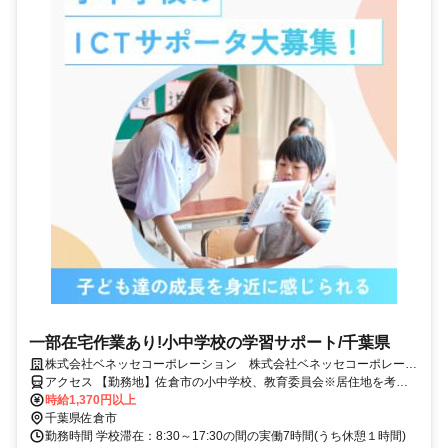
一部在宅作業あり!小中学校の学習サポート/千葉県
株式会社ベネッセコーポレーション 株式会社ベネッセコーポレーシ
ョン(千葉県佐倉市新町)
アクセス 【勤務地】佐倉市の小中学校、教育委員会※居住地を考慮
の上、決定 ＜採用となった場合は、この求人の市区町村全域を対象
時給1,370円以上
に配置校を検討いたします。担当いただく学校は複数校となる場合も
千葉県佐倉市
ございますが、通勤エリアや居住地を考慮し、無理のない範囲でご勤
勤務時間 学校滞在：8:30～17:30の間の実働7時間(うち休憩１時間)