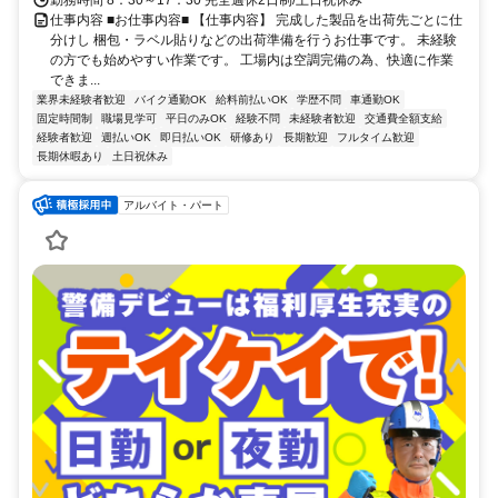
勤務時間 8：30～17：30 完全週休2日制/土日祝休み
仕事内容 ■お仕事内容■ 【仕事内容】 完成した製品を出荷先ごとに仕
分けし 梱包・ラベル貼りなどの出荷準備を行うお仕事です。 未経験
の方でも始めやすい作業です。 工場内は空調完備の為、快適に作業
できま...
業界未経験者歓迎
バイク通勤OK
給料前払いOK
学歴不問
車通勤OK
固定時間制
職場見学可
平日のみOK
経験不問
未経験者歓迎
交通費全額支給
経験者歓迎
週払いOK
即日払いOK
研修あり
長期歓迎
フルタイム歓迎
長期休暇あり
土日祝休み
アルバイト・パート