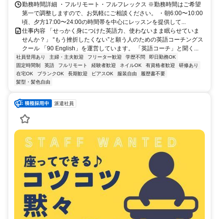
勤務時間詳細 ・フルリモート・フルフレックス ※勤務時間はご希望
第一で調整しますので、お気軽にご相談ください。 ・朝6:00〜10:00
頃、夕方17:00〜24:00の時間帯を中心にレッスンを提供して...
仕事内容 「せっかく身につけた英語力、使わないまま眠らせていま
せんか？」 “もう挫折したくない”と願う人のための英語コーチングス
クール 「90 English」を運営しています。 「英語コーチ」と聞く...
社員登用あり
主婦・主夫歓迎
フリーター歓迎
学歴不問
即日勤務OK
固定時間制
英語
フルリモート
経験者歓迎
ネイルOK
有資格者歓迎
研修あり
在宅OK
ブランクOK
長期歓迎
ピアスOK
服装自由
履歴書不要
髪型・髪色自由
派遣社員