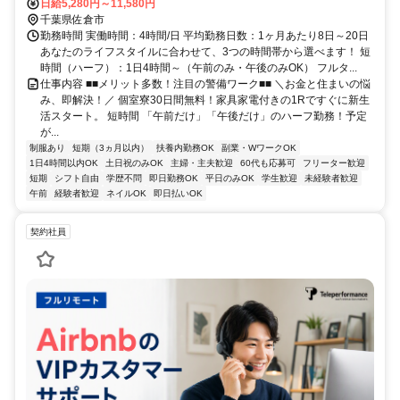
徒歩約22分、ＪＲ総武本線 佐倉北口徒歩約22分 千葉県佐倉市エリア
日給5,280円～11,580円
（井野駅、大佐倉駅、京成臼井駅、京成佐倉駅、公園駅、佐倉駅、志
千葉県佐倉市
津駅、女子大駅等）
勤務時間 実働時間：4時間/日 平均勤務日数：1ヶ月あたり8日～20日
あなたのライフスタイルに合わせて、3つの時間帯から選べます！ 短
時間（ハーフ）：1日4時間～（午前のみ・午後のみOK） フルタ...
仕事内容 ■■メリット多数！注目の警備ワーク■■ ＼お金と住まいの悩
み、即解決！／ 個室寮30日間無料！家具家電付きの1Rですぐに新生
活スタート。 短時間 「午前だけ」「午後だけ」のハーフ勤務！予定
が...
制服あり
短期（3ヵ月以内）
扶養内勤務OK
副業・WワークOK
1日4時間以内OK
土日祝のみOK
主婦・主夫歓迎
60代も応募可
フリーター歓迎
短期
シフト自由
学歴不問
即日勤務OK
平日のみOK
学生歓迎
未経験者歓迎
午前
経験者歓迎
ネイルOK
即日払いOK
契約社員