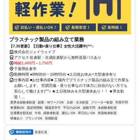
プラスチック製品の組み立て業務
【7.30更新】【日勤×座り仕事】女性大活躍中(^^♪
株式会社ジェイウェイブ
アクセス 佐倉駅・京成佐倉駅から無料送迎バスあり
時給1,400円～1,750円
千葉県佐倉市
勤務時間 ●8時00分～16時55分 ●土日祝お休み+大型連休有り
仕事内容 ■お仕事内容■ 工場内でプラスチック製品の組み立て作業を
お願いします。 空調完備・座り仕事なので体力に自信のない方でも
安心して働けます(^^♪ ★土日祝休み＆大型連休あり！！ ★男女歓
迎！...
業界未経験者歓迎
副業・WワークOK
主婦・主夫歓迎
フリーター歓迎
学歴不問
車通勤OK
固定時間制
職場見学可
平日のみOK
経験不問
未経験者歓迎
交通費全額支給
午前
経験者歓迎
週払いOK
即日払いOK
有資格者歓迎
研修あり
ブランクOK
長期歓迎
派遣社員