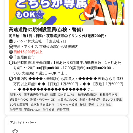
高速道路の規制設置員(点検・警備)
高日給！週1日～日勤・夜勤選択可◎ドリンク代1勤務200円♪
テイケイ株式会社 千葉支社[21]
交通・アクセス 京成佐倉駅から徒歩圏内
日給15,000円以上
千葉県佐倉市
勤務時間詳細 実働時間：1日あたり8時間 平均勤務日数：1ヶ月あた
り4日 〜 20日 ■■日勤■■8:00～17:00(実働8h) ■■夜勤■■20:00～
5:00(実働8h) ＊週1日～OK ＊土...
仕事内容 ◆◆◆◆＜未経験から高収入＞◆◆◆◆ ◆ 夜勤なら月収37
万円以上可能!! ◆ ◆ 【日勤】1万3500円～ ◆ ◆ 【夜勤】1万5000円
～ ◆ ◆◆◆◆◆◆◆◆◆◆◆◆◆◆◆◆◆◆ テ...
制服あり
業界未経験者歓迎
短期（3ヵ月以内）
扶養内勤務OK
社員登用あり
週1日からOK
副業・WワークOK
土日祝のみOK
主婦・主夫歓迎
週1シフト提出
60代も応募可
資格取得支援あり
フリーター歓迎
短期
早朝
シフト自由
学歴不問
平日のみOK
学生歓迎
経験不問
アルバイト・パート