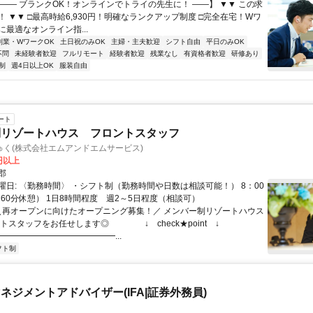
【―― ブランクOK！オンラインでトライの先生に！ ――】 ▼▼ この求
T！ ▼▼ □最高時給6,930円！明確なランクアップ制度 □完全在宅！Wワ
最適なオンライン指...
副業・WワークOK
土日祝のみOK
主婦・主夫歓迎
シフト自由
平日のみOK
不問
未経験者歓迎
フルリモート
経験者歓迎
残業なし
有資格者歓迎
研修あり
制
週4日以上OK
服装自由
ート
制リゾートハウス フロントスタッフ
ゅく(株式会社エムアンドエムサービス)
0円以上
郡
曜日: 〈勤務時間〉 ・シフト制（勤務時間や日数は相談可能！） 8：00
（60分休憩） 1日8時間程度 週2～5日程度（相談可）
 ＼再オープンに向けたオープニング募集！／ メンバー制リゾートハウス
ントスタッフをお任せします◎ ↓ check★point ↓
━━━━━━━━━━━━━━...
フト制
ネジメントアドバイザー(IFA|証券外務員)