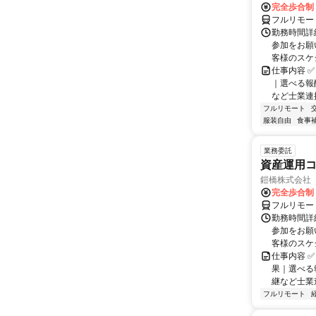
完全歩合制
フルリモー
勤務時間詳
参加をお願
客様のスケ
仕事内容 ✅
｜選べる報
など士業連携
フルリモート
服装自由
食事
業務委託
資産運用コ
鎧橋株式会社
完全歩合制
フルリモー
勤務時間詳
参加をお願
客様のスケ
仕事内容 ✅
果｜選べる
継など士業連
フルリモート