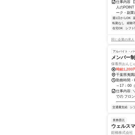
仕事内容 
人のPOIN
ーク・副業に
週1日からOK
転勤なし
経験
在宅OK
シフト
同じ企業の求人
アルバイト・パ
メンバー
保養所おんじ
時給1,20
千葉県夷隅
勤務時間・
～17：00
仕事内容:
での フロ
━━━━━
交通費支給
シ
業務委託
ウェルスマ
鎧橋株式会社