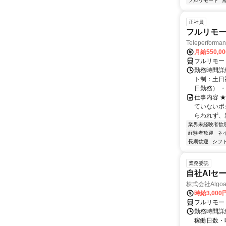
フルリモート
正社員
フルリモー
Teleperform
月給550,0
フルリモー
勤務時間詳
ト制：土日
日勤務） ・
仕事内容 
ていないポ
らわれず、新
業界未経験者歓
経験者歓迎
ネ
長期歓迎
シフ
業務委託
自社AIセ
株式会社Algoa
時給3,000
フルリモー
勤務時間詳細
稼働日数・