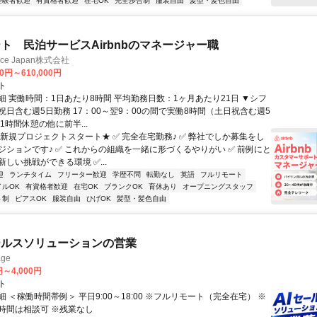
経験者歓迎
有資格者歓迎
在宅OK
完全歩合制
服装自由
髪型・髪色自由
ト 民泊サービスAirbnbのマネージャー職
ance Japan株式会社
00円～610,000円
ト
細 実働時間：1日あたり8時間 平均勤務日数：1ヶ月あたり21日 ▼シフ
祝日含む週5日勤務 17：00～翌9：00の間で実働8時間（土日祝含む週5
1時間休憩の他に前半...
★新規プロジェクトスタート★ ✅ 完全在宅勤務♪ ✅ 弊社でしか募集をし
ジションです♪ ✅ これからの組織を一緒に形づくるやりがい ✅ 前例にと
しい挑戦ができる環境 ✅...
迎
ランチタイム
フリーター歓迎
学歴不問
転勤なし
英語
フルリモート
イルOK
有資格者歓迎
在宅OK
ブランクOK
育休あり
オープニングスタッフ
ト制
ピアスOK
服装自由
ひげOK
髪型・髪色自由
ールスソリューションの営業
ge
円～4,000円
ト
 ＜稼働時間帯例＞ 平日9:00～18:00 ※フルリモート（完全在宅） ※
時間は相談可 ※残業なし