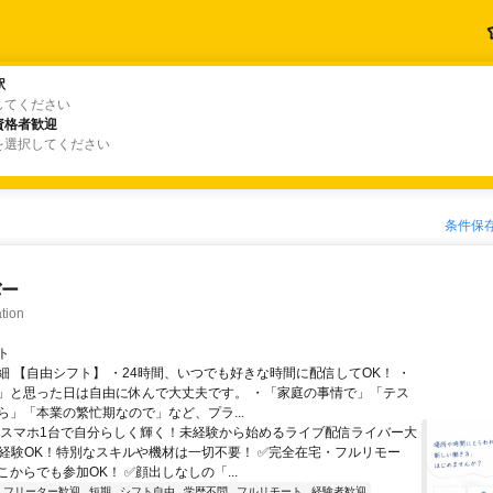
駅
駅
してください
資格者歓迎
資格者歓迎
を選択してください
条件保
バー
tion
ト
細 【自由シフト】 ・24時間、いつでも好きな時間に配信してOK！ ・
」と思った日は自由に休んで大丈夫です。 ・「家庭の事情で」「テス
ら」「本業の繁忙期なので」など、プラ...
＼スマホ1台で自分らしく輝く！未経験から始めるライブ配信ライバー大
未経験OK！特別なスキルや機材は一切不要！ ✅完全在宅・フルリモー
からでも参加OK！ ✅顔出しなしの「...
フリーター歓迎
短期
シフト自由
学歴不問
フルリモート
経験者歓迎