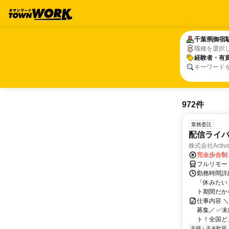
千葉県
千葉県
御宿
御宿
職種を選択
経験者・有
経験者・有
キーワード
972件
業務委託
配信ライ
株式会社Activa
完全歩合制
フルリモー
勤務時間詳
「休みたい
ト期間だか
仕事内容 
募集／ ✅
ト！全国どこ
主婦・主夫歓迎