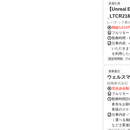
派遣社員
【Unre
_LTCR21
レバテック株
時給3,01
フルリモー
勤務時間・曜
仕事内容:
いただきます
を利用した各
固定時間制
フ
業務委託
ウェルスマ
鎧橋株式会社
完全歩合制
フルリモー
勤務時間詳
参加をお願
客様のスケ
仕事内容 ✅
｜選べる報
など士業連携