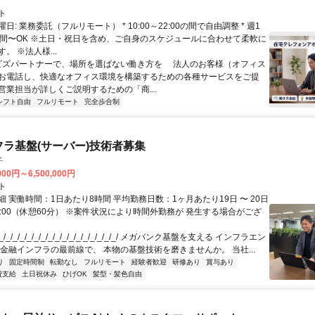
ト
日: 業務委託（フルリモート） * 10:00～22:00の間で自由調整 * 週1
時間〜OK ※土日・祝日を含め、ご自身のスケジュールに合わせて柔軟に
。 ※法人様...
 ビズパートナーで、場所を選ばない働き方を 法人のお客様（オフィス
お電話し、快適なオフィス環境を構築するための各種サービスをご提
営業担当が詳しくご説明するための「商...
シフト自由
フルリモート
完全歩合制
フラ基盤(サーバー)技術者募集
子
000円～6,500,000円
ト
 実働時間：1日あたり8時間 平均勤務日数：1ヶ月あたり19日 〜 20日
18:00（休憩60分） ※案件状況により時間外勤務が 発生する場合がござ
/_/_/_/_/_/_/_/_/_/_/_/_/_/_/_/_/ メガバンク基盤を支える インフラエン
 金融インフラの最前線で、 本物の基盤技術を磨きませんか。 当社...
り
固定時間制
転勤なし
フルリモート
経験者歓迎
研修あり
賞与あり
費支給
土日祝休み
ひげOK
髪型・髪色自由