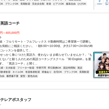
OK
ブランクOK
長期歓迎
完全歩合制
単発
ピアスOK
服装自由
ひげOK
な英語コーチ
0円～405,000円
ト
細 ・フルリモート・フルフレックス ※勤務時間はご希望第一で調整し
気軽にご相談ください。 ・朝6:00〜10:00頃、夕方17:00〜24:00の時
レッスンを提供して...
「せっかく身につけた英語力、使わないまま眠らせていませんか？」 “も
ない”と願う人のための英語コーチングスクール 「90 English」を運
。 「英語コーチ」と聞く...
主婦・主夫歓迎
フリーター歓迎
学歴不問
即日勤務OK
固定時間制
英語
経験者歓迎
ネイルOK
有資格者歓迎
研修あり
在宅OK
ブランクOK
長期歓迎
自由
履歴書不要
髪型・髪色自由
のテレアポスタッフ
ー