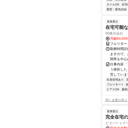
ネイルOK
在宅
髪型・髪色自由
業務委託
在宅可能
90株式会社
月給60,00
フルリモー
勤務時間詳
ますので、お
間帯を中心に
仕事内容 
う挫折したく
営しています
社員登用あり
フルリモート
ピアスOK
服装
同じ企業の求人
業務委託
完全在宅
ビズパートナ