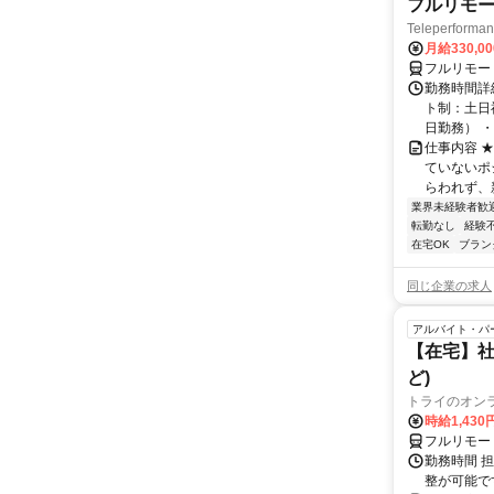
フルリモー
Teleperform
月給330,0
フルリモー
勤務時間詳
ト制：土日
日勤務） ・
仕事内容 
ていないポ
らわれず、新
業界未経験者歓
転勤なし
経験
在宅OK
ブラン
同じ企業の求人
アルバイト・パ
【在宅】社
ど)
トライのオン
時給1,430
フルリモー
勤務時間 
整が可能で