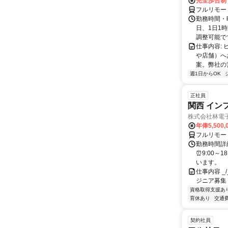
完全歩合制
フルリモー
勤務時間・曜
日、1日1
調整可能です
仕事内容:
や店舗）へ
案。弊社の
週1日からOK
正社員
関西 イン
株式会社林電
年俸5,500,
フルリモー
勤務時間詳細
⏰9:00～
います。
仕事内容 _/_
ジニア募集
資格取得支援あ
育休あり
交通
契約社員