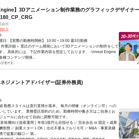
al Engine】3Dアニメーション制作業務のグラフィックデザイナ
8180_CP_CRG
式会社
0円以上
ト
日: 【実際の勤務時間例】 10:00～19:00 週3日勤務
 ＜作業詳細＞ 受託のゲーム開発において3Dアニメーションの制作をして
。 具体的には、下記作業内容を想定しております。 -Unreal Engine
種コンテンツ開発...
ルリモート
ネジメントアドバイザー(証券外務員)
ト
細 勤務スタイルは直行直帰が基本。 毎月の研修（オンライン可）への
いしています。 業務委託契約のため、勤務時間や働き方はご自身とお
ジュールに合わせて自由に調整可能です。
 富裕層向け資産運用｜年収1億円も目指せる ✅ 完全歩合 or 固定＋成果
酬形態 ✅ 副業スタートOK｜出社不要＆フルリモ可 ✅ M&A・事業承継
で提案の幅◎ ✅ 第...