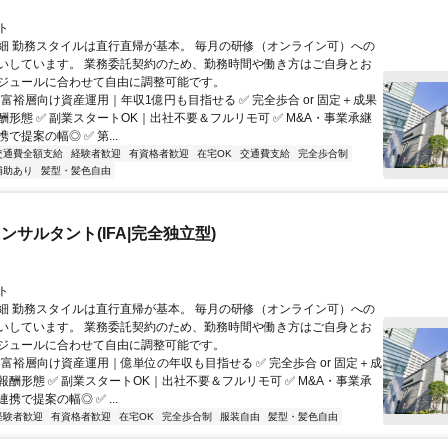
ト
細 勤務スタイルは直行直帰が基本。 毎月の研修（オンライン可）への
いしています。 業務委託契約のため、勤務時間や働き方はご自身とお
ジュールに合わせて自由に調整可能です。
 富裕層向け資産運用｜年収1億円も目指せる ✅ 完全歩合 or 固定＋成果
酬形態 ✅ 副業スタートOK｜出社不要＆フルリモ可 ✅ M&A・事業承継
で提案の幅◎ ✅ 第...
交通費全額支給
経験者歓迎
有資格者歓迎
在宅OK
交通費支給
完全歩合制
補助あり
髪型・髪色自由
ンサルタント(IFA|完全独立型)
ト
細 勤務スタイルは直行直帰が基本。 毎月の研修（オンライン可）への
いしています。 業務委託契約のため、勤務時間や働き方はご自身とお
ジュールに合わせて自由に調整可能です。
 富裕層向け資産運用｜億単位の年収も目指せる ✅ 完全歩合 or 固定＋成
報酬形態 ✅ 副業スタートOK｜出社不要＆フルリモ可 ✅ M&A・事業承
携で提案の幅◎ ✅ ...
経験者歓迎
有資格者歓迎
在宅OK
完全歩合制
服装自由
髪型・髪色自由