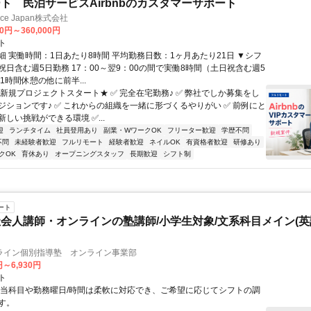
ト 民泊サービスAirbnbのカスタマーサポート
ance Japan株式会社
00円～360,000円
ト
細 実働時間：1日あたり8時間 平均勤務日数：1ヶ月あたり21日 ▼シフ
祝日含む週5日勤務 17：00～翌9：00の間で実働8時間（土日祝含む週5
1時間休憩の他に前半...
★新規プロジェクトスタート★ ✅ 完全在宅勤務♪ ✅ 弊社でしか募集をし
ジションです♪ ✅ これからの組織を一緒に形づくるやりがい ✅ 前例にと
しい挑戦ができる環境 ✅...
迎
ランチタイム
社員登用あり
副業・WワークOK
フリーター歓迎
学歴不問
不問
未経験者歓迎
フルリモート
経験者歓迎
ネイルOK
有資格者歓迎
研修あり
クOK
育休あり
オープニングスタッフ
長期歓迎
シフト制
ート
会人講師・オンラインの塾講師/小学生対象/文系科目メイン(
ライン個別指導塾 オンライン事業部
円～6,930円
ト
担当科目や勤務曜日/時間は柔軟に対応でき、ご希望に応じてシフトの調
す。