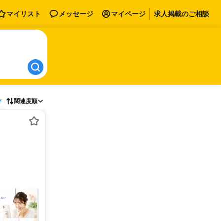
マイリスト
メッセージ
マイページ
求人掲載のご相談
存
関連度順