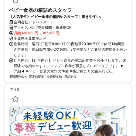
ベビー食器の箱詰めスタッフ
《人気案件》ベビー食器の箱詰めスタッフ！働きやすい♪
合同会社アドバンスドア
アクセス: 公共交通機関・車通勤OK
月給320,000円～387,000円
千葉県千葉市美浜区
勤務時間・曜日: 日勤帯8:00~17:00夜勤帯20:00~5:00※休憩1時間働
き方選択可能日勤専属や2交替制、3交替制などご希望の時間帯お伺い
します。
仕事内容: 【仕事内容】 ベビー食器の箱詰め作業をお任せします。 未
経験でも始めやすく、シンプル作業が得意な方にピッタリです。 ▶
詳細◀︎ ⚪︎ベビー食器の空箱の準備 ⚪︎指定数ごとの箱入れ ⚪...
即日勤務OK
固定時間制
交通費支給
昇給あり
正社員