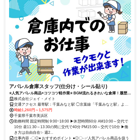
アパレル倉庫スタッフ(仕分け・シール貼り)
⭐人気アパレル商品×コツコツ軽作業⭐ BGM流れるきれいな倉庫！履歴書
不要ですぐに働ける！ ◆週2～OK◆スポットでのお試し勤務OK◆10名
株式会社ジェイ・メイト
以上採用
交通アクセス 最寄駅：千葉みなと駅 ◯京葉線「千葉みなと駅」より
シティーバスで約8分 下車してすぐ目の前が倉庫です。 ◯京葉線「千
時給1,260円～1,575円
葉みなと駅」より徒歩約18分 ▶バイク・自転車通勤OK（要事前申
千葉県千葉市美浜区
請） ▶土・日・祝は無料送迎あり
勤務時間 固定時間制 9:00~18:00 ▶休憩時間60分 AM10:00～交代で
10分 昼11:30～13:30の間に交代で40分 PM15:00～交代で10分 ▶働
き方は自由自在✨️ 週2...
仕事内容 -〇◎● おすすめポイント ●◎〇- ✅人気アパレル商品を扱う