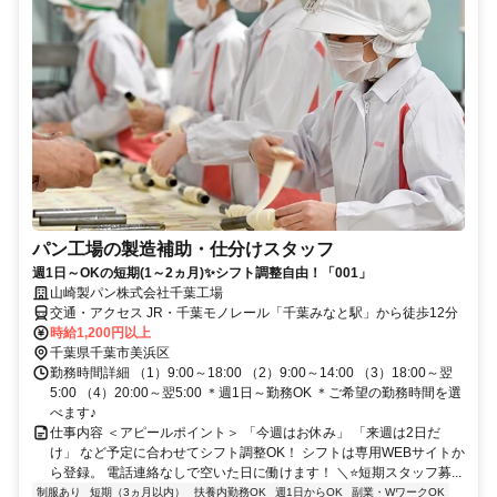
パン工場の製造補助・仕分けスタッフ
週1日～OKの短期(1～2ヵ月)✨シフト調整自由！「001」
山崎製パン株式会社千葉工場
交通・アクセス JR・千葉モノレール「千葉みなと駅」から徒歩12分
時給1,200円以上
千葉県千葉市美浜区
勤務時間詳細 （1）9:00～18:00 （2）9:00～14:00 （3）18:00～翌
5:00 （4）20:00～翌5:00 ＊週1日～勤務OK ＊ご希望の勤務時間を選
べます♪
仕事内容 ＜アピールポイント＞ 「今週はお休み」 「来週は2日だ
け」 など予定に合わせてシフト調整OK！ シフトは専用WEBサイトか
ら登録。 電話連絡なしで空いた日に働けます！ ＼⭐短期スタッフ募...
制服あり
短期（3ヵ月以内）
扶養内勤務OK
週1日からOK
副業・WワークOK