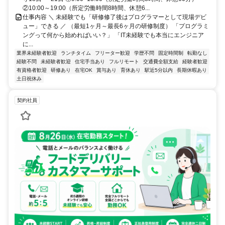
②10:00～19:00（所定労働時間8時間、休憩6...
仕事内容 ＼ 未経験でも「研修修了後はプログラマーとして現場デビ
ュー」できる ／ （最短1ヶ月～最長6ヶ月の研修制度） 「プログラミ
ングって何から始めればいい？」 「IT未経験でも本当にエンジニア
に...
業界未経験者歓迎
ランチタイム
フリーター歓迎
学歴不問
固定時間制
転勤なし
経験不問
未経験者歓迎
住宅手当あり
フルリモート
交通費全額支給
経験者歓迎
有資格者歓迎
研修あり
在宅OK
賞与あり
育休あり
駅近5分以内
長期休暇あり
土日祝休み
契約社員