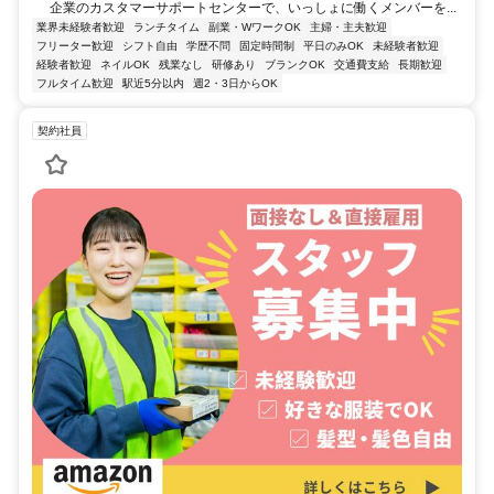
企業のカスタマーサポートセンターで、いっしょに働くメンバーを...
業界未経験者歓迎
ランチタイム
副業・WワークOK
主婦・主夫歓迎
フリーター歓迎
シフト自由
学歴不問
固定時間制
平日のみOK
未経験者歓迎
経験者歓迎
ネイルOK
残業なし
研修あり
ブランクOK
交通費支給
長期歓迎
フルタイム歓迎
駅近5分以内
週2・3日からOK
契約社員