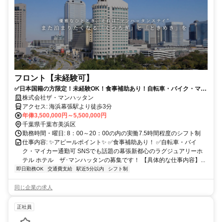
フロント【未経験可】
✅日本国籍の方限定！未経験OK！食事補助あり！自転車・バイク・マイ
カー通勤可！SNSでも話題のホテル ザ･マンハッタンです✨
株式会社ザ・マンハッタン
アクセス: 海浜幕張駅より徒歩3分
年俸3,500,000円～5,500,000円
千葉県千葉市美浜区
勤務時間・曜日: 8：00～20：00の内の実働7.5時間程度のシフト制
仕事内容: ✨アピールポイント✨ ✅食事補助あり！ ✅自転車・バイ
ク・マイカー通勤可 SNSでも話題の幕張新都心のラグジュアリーホ
テル ホテル ザ･マンハッタンの募集です！ 【具体的な仕事内容】...
即日勤務OK
交通費支給
駅近5分以内
シフト制
同じ企業の求人
正社員