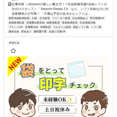
仕事内容 ＼Amazonの新しい働き方！✧社会保険完備×自由シフトの
仕分けスタッフ／ 「Amazon Ready 2.0」なら、シフト自由なのに社
会保険加入が可能！ 「今週は予定があるからシフトは...
業界未経験者歓迎
主婦・主夫歓迎
フリーター歓迎
社会保険あり
即日勤務OK
未経験者歓迎
交通費全額支給
経験者歓迎
有資格者歓迎
社会保険完備
ブランクOK
交通費支給
長期歓迎
フルタイム歓迎
固定シフト制
シフト制
服装自由
昇給あり
履歴書不要
友達と応募OK
派遣社員