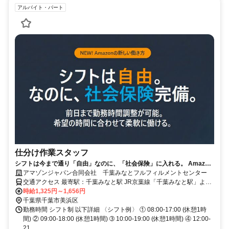
アルバイト・パート
仕分け作業スタッフ
シフトは今まで通り「自由」なのに、「社会保険」に入れる。 Amazon
の新しい働き方『Amazon Ready 2.0』が開始！
アマゾンジャパン合同会社 千葉みなとフルフィルメントセンター
交通アクセス 最寄駅：千葉みなと駅 JR京葉線「千葉みなと駅」より
シャトルバス約10～15分 JR総武線本線「千葉駅」よりシャトルバス
時給1,325円～1,656円
約20～30分 ※シャトルバス運行あり ※自転車通勤可 ※車通勤可、バ
千葉県千葉市美浜区
イク通勤不可
勤務時間 シフト制 以下詳細 〈シフト例〉 ① 08:00-17:00 (休憩1時
間) ② 09:00-18:00 (休憩1時間) ➂ 10:00-19:00 (休憩1時間) ④ 12:00-
21...