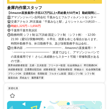
倉庫内作業スタッフ
【Amazon直接雇用×月収22万円以上×昇給最大50円★】 勤続期間によ
って昇給もアリなのが嬉しい♪ ※詳細は原稿内をcheck！時給UP！
アマゾンジャパン合同会社 千葉みなとフルフィルメントセンター
交通アクセス JR京葉線「千葉みなと駅」よりシャトルバス約10～15
分 JR総武線本線「千葉駅」よりシャトルバス約20～30分 ※シャトル
時給1,325円～1,656円
バス運行あり ※自転車通勤可 ※車通勤可、バイク通勤不可
千葉県千葉市美浜区
勤務時間 シフト制 以下詳細 固定シフト制 〈シフト例〉 ・12:00-
21:00（週5日/実働8時間） ※早出、残業を命じる場合があります。
時間外勤務手当、休日勤務手当、及び深夜勤務手当は会社...
仕事内容 ╭━━━━━━━━━━━━╮ Amazonの直接雇用！？
╰━━━ｖ━━━━━━━━╯ 派遣ではなく、アマゾンジャパンで
の直接雇用です！ さらに未経験からスタート可能！研修制度がある
ので誰...
業界未経験者歓迎
主婦・主夫歓迎
フリーター歓迎
社会保険あり
即日勤務OK
未経験者歓迎
交通費全額支給
経験者歓迎
有資格者歓迎
研修あり
社会保険完備
ブランクOK
交通費支給
長期歓迎
フルタイム歓迎
固定シフト制
シフト制
服装自由
昇給あり
履歴書不要
派遣社員