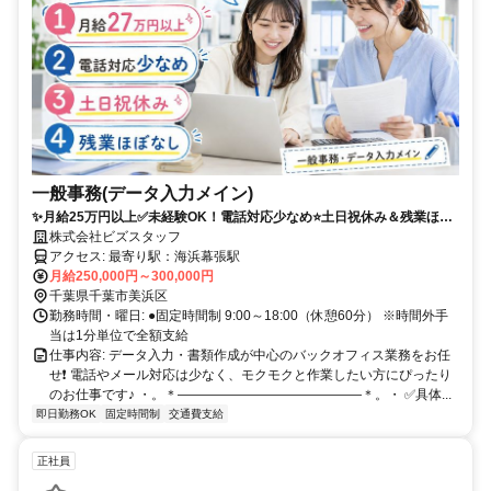
一般事務(データ入力メイン)
✨月給25万円以上✅️未経験OK！電話対応少なめ⭐️土日祝休み＆残業ほぼ
なし⭕️
株式会社ビズスタッフ
アクセス: 最寄り駅：海浜幕張駅
月給250,000円～300,000円
千葉県千葉市美浜区
勤務時間・曜日: ●固定時間制 9:00～18:00（休憩60分） ※時間外手
当は1分単位で全額支給
仕事内容: データ入力・書類作成が中心のバックオフィス業務をお任
せ❗️ 電話やメール対応は少なく、モクモクと作業したい方にぴったり
のお仕事です♪ ・。＊――――――――――――――＊。・ ✅️具体...
即日勤務OK
固定時間制
交通費支給
正社員