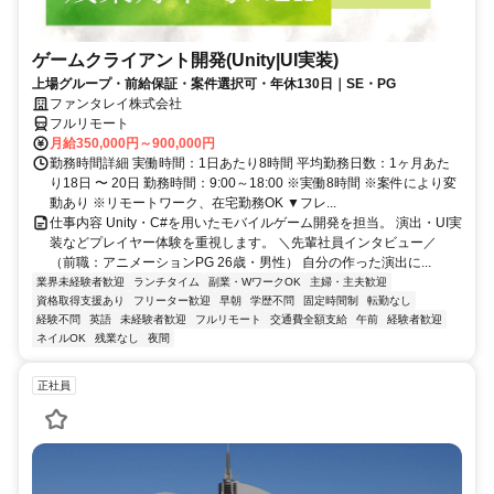
ゲームクライアント開発(Unity|UI実装)
上場グループ・前給保証・案件選択可・年休130日｜SE・PG
ファンタレイ株式会社
フルリモート
月給350,000円～900,000円
勤務時間詳細 実働時間：1日あたり8時間 平均勤務日数：1ヶ月あた
り18日 〜 20日 勤務時間：9:00～18:00 ※実働8時間 ※案件により変
動あり ※リモートワーク、在宅勤務OK ▼フレ...
仕事内容 Unity・C#を用いたモバイルゲーム開発を担当。 演出・UI実
装などプレイヤー体験を重視します。 ＼先輩社員インタビュー／
（前職：アニメーションPG 26歳・男性） 自分の作った演出に...
業界未経験者歓迎
ランチタイム
副業・WワークOK
主婦・主夫歓迎
資格取得支援あり
フリーター歓迎
早朝
学歴不問
固定時間制
転勤なし
経験不問
英語
未経験者歓迎
フルリモート
交通費全額支給
午前
経験者歓迎
ネイルOK
残業なし
夜間
正社員