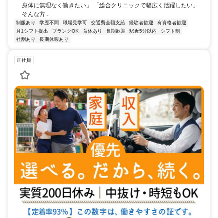
身体に無理なく働きたい」 「総合クリニックで幅広く活躍したい」
そんな方...
制服あり
学歴不問
職場見学可
交通費全額支給
経験者歓迎
有資格者歓迎
月1シフト提出
ブランクOK
育休あり
長期歓迎
駅近5分以内
シフト制
社割あり
長期休暇あり
正社員