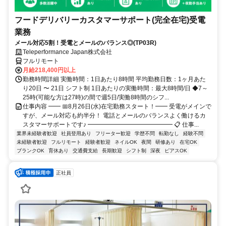
フードデリバリーカスタマーサポート(完全在宅)受電
業務
メール対応5割！受電とメールのバランス◎(TP03R)
Teleperformance Japan株式会社
フルリモート
月給218,400円以上
勤務時間詳細 実働時間：1日あたり8時間 平均勤務日数：1ヶ月あた
り20日 〜 21日 シフト制 1日あたりの実働時間：最大8時間/日 ◆7～
25時(可能な方は27時)の間で週5日/実働8時間のシフ...
仕事内容 ━━ 📅8月26日(水)在宅勤務スタート！━━ 受電がメインで
すが、メール対応も約半分！ 電話とメールのバランスよく働けるカ
スタマーサポートです♪ ━━━━━━━━━━━━━━ 📋 仕事...
業界未経験者歓迎
社員登用あり
フリーター歓迎
学歴不問
転勤なし
経験不問
未経験者歓迎
フルリモート
経験者歓迎
ネイルOK
夜間
研修あり
在宅OK
ブランクOK
育休あり
交通費支給
長期歓迎
シフト制
深夜
ピアスOK
正社員