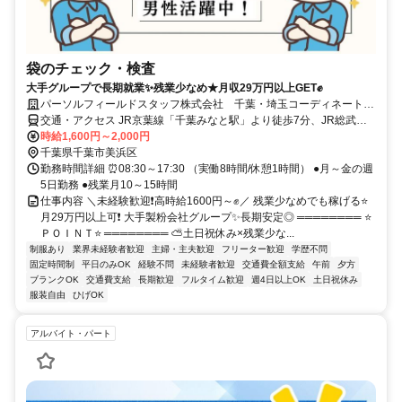
袋のチェック・検査
大手グループで長期就業✨残業少なめ★月収29万円以上GET✊
パーソルフィールドスタッフ株式会社 千葉・埼玉コーディネートセ
ンター(千葉)/BR26-0570061
交通・アクセス JR京葉線「千葉みなと駅」より徒歩7分、JR総武線
「千葉駅」より民間バス10分 ★交通費全額支給
時給1,600円～2,000円
千葉県千葉市美浜区
勤務時間詳細 ⏰08:30～17:30 （実働8時間/休憩1時間） ●月～金の週
5日勤務 ●残業月10～15時間
仕事内容 ＼未経験歓迎❗高時給1600円～✊／ 残業少なめでも稼げる⭐
月29万円以上可❗ 大手製粉会社グループ✨長期安定◎ ════════ ⭐
ＰＯＩＮＴ⭐ ════════ ⛅土日祝休み×残業少な...
制服あり
業界未経験者歓迎
主婦・主夫歓迎
フリーター歓迎
学歴不問
固定時間制
平日のみOK
経験不問
未経験者歓迎
交通費全額支給
午前
夕方
ブランクOK
交通費支給
長期歓迎
フルタイム歓迎
週4日以上OK
土日祝休み
服装自由
ひげOK
アルバイト・パート