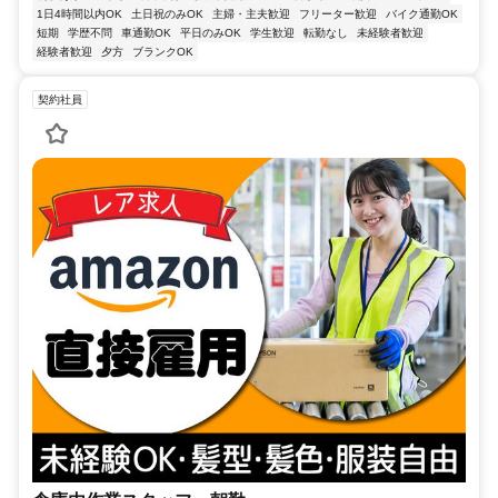
1日4時間以内OK
土日祝のみOK
主婦・主夫歓迎
フリーター歓迎
バイク通勤OK
短期
学歴不問
車通勤OK
平日のみOK
学生歓迎
転勤なし
未経験者歓迎
経験者歓迎
夕方
ブランクOK
契約社員