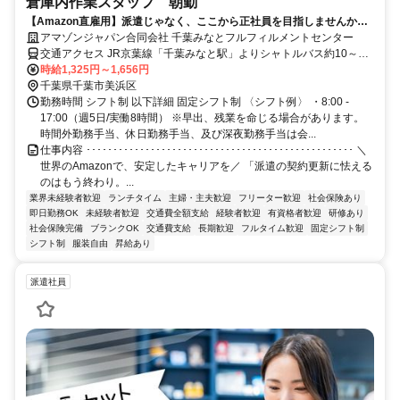
倉庫内作業スタッフ 朝勤
【Amazon直雇用】派遣じゃなく、ここから正社員を目指しませんか？
月収22万円可／年休120日／安全第一の職場環境
アマゾンジャパン合同会社 千葉みなとフルフィルメントセンター
交通アクセス JR京葉線「千葉みなと駅」よりシャトルバス約10～15
分 JR総武線本線「千葉駅」よりシャトルバス約20～30分 ※シャトル
時給1,325円～1,656円
バス運行あり ※自転車通勤可 ※車通勤可、バイク通勤不可
千葉県千葉市美浜区
勤務時間 シフト制 以下詳細 固定シフト制 〈シフト例〉 ・8:00 -
17:00（週5日/実働8時間） ※早出、残業を命じる場合があります。
時間外勤務手当、休日勤務手当、及び深夜勤務手当は会...
仕事内容 ･･････････････････････････････････････････････････ ＼
世界のAmazonで、安定したキャリアを／ 「派遣の契約更新に怯える
のはもう終わり。...
業界未経験者歓迎
ランチタイム
主婦・主夫歓迎
フリーター歓迎
社会保険あり
即日勤務OK
未経験者歓迎
交通費全額支給
経験者歓迎
有資格者歓迎
研修あり
社会保険完備
ブランクOK
交通費支給
長期歓迎
フルタイム歓迎
固定シフト制
シフト制
服装自由
昇給あり
派遣社員