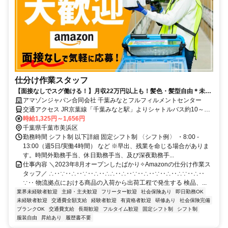
仕分け作業スタッフ
【面接なしでスグ働ける！】月収22万円以上も！髪色・髪型自由＊未経
験OK！Amazon直接雇用のレア求人です◎長期で安定雇用可能！時給
アマゾンジャパン合同会社 千葉みなとフルフィルメントセンター
UP！
交通アクセス JR京葉線「千葉みなと駅」よりシャトルバス約10～15
分 JR総武線本線「千葉駅」よりシャトルバス約20～30分 ※シャトル
時給1,325円～1,656円
バス運行あり ※自転車通勤可 ※車通勤可、バイク通勤不可
千葉県千葉市美浜区
勤務時間 シフト制 以下詳細 固定シフト制 〈シフト例〉 ・8:00 -
13:00（週5日/実働4時間） など ※早出、残業を命じる場合がありま
す。時間外勤務手当、休日勤務手当、及び深夜勤務手...
仕事内容 ＼2023年8月オープンしたばかり✧Amazonの仕分け作業ス
タッフ／ ∴‥∵‥∴‥∵‥∴‥∴∴‥∴‥∵‥∴‥∵‥∴‥∴∵‥∴‥
∵‥ 物流拠点における商品の入荷から出荷工程で発生する 検品、...
業界未経験者歓迎
主婦・主夫歓迎
フリーター歓迎
社会保険あり
即日勤務OK
未経験者歓迎
交通費全額支給
経験者歓迎
有資格者歓迎
研修あり
社会保険完備
ブランクOK
交通費支給
長期歓迎
フルタイム歓迎
固定シフト制
シフト制
服装自由
昇給あり
履歴書不要