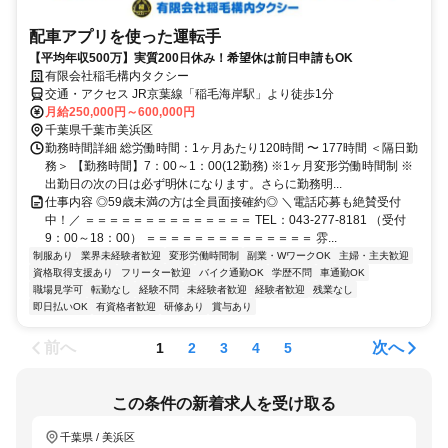
配車アプリを使った運転手
【平均年収500万】実質200日休み！希望休は前日申請もOK
有限会社稲毛構内タクシー
交通・アクセス JR京葉線「稲毛海岸駅」より徒歩1分
月給250,000円～600,000円
千葉県千葉市美浜区
勤務時間詳細 総労働時間：1ヶ月あたり120時間 〜 177時間 ＜隔日勤
務＞ 【勤務時間】7：00～1：00(12勤務) ※1ヶ月変形労働時間制 ※
出勤日の次の日は必ず明休になります。さらに勤務明...
仕事内容 ◎59歳未満の方は全員面接確約◎ ＼電話応募も絶賛受付
中！／ ＝＝＝＝＝＝＝＝＝＝＝＝＝＝ TEL：043-277-8181 （受付
9：00～18：00） ＝＝＝＝＝＝＝＝＝＝＝＝＝＝ 雰...
制服あり
業界未経験者歓迎
変形労働時間制
副業・WワークOK
主婦・主夫歓迎
資格取得支援あり
フリーター歓迎
バイク通勤OK
学歴不問
車通勤OK
職場見学可
転勤なし
経験不問
未経験者歓迎
経験者歓迎
残業なし
即日払いOK
有資格者歓迎
研修あり
賞与あり
前へ
次へ
1
2
3
4
5
この条件の新着求人を受け取る
千葉県 / 美浜区