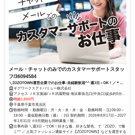
メール・チャットのみでのカスタマーサポートスタッ
フ/36094584
＼ZOZOTOWN運営企業でのお仕事♪未経験歓迎^^ 週3日～OK！／＊お
しゃれオフィスでコツコツと働ける☆服装・髪型・ネイル自由！電話対
ギグワークスアドバリュー株式会社
応ナシのメール・チャットでのお客様対応のお仕事♪★
アクセス ＪＲ京葉線/ＪＲ武蔵野線 海浜幕張北口(中央口)徒歩約5分、
ＪＲ総武本線 幕張南口徒歩約22分、京成千葉線 京成幕張徒歩約22分
時給1,600円
千葉県千葉市美浜区
勤務時間 ・勤務曜日：月・火・水・木・金 ・勤務時間： [1] 09:00～
18:00 ・最低勤務日数（週）：3日 契約期間：2026年8月17日～2027
年1月31日 ※9月開始も同時募集！開...
仕事内容 ＼週3日～でOK！好きな服、好きな髪色、で「ZOZO」で働
く^^ ／ 人気ファッション通販サイト【ZOZOTOWN】などを運営する