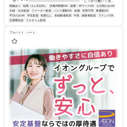
中！ ＊*＊――――――――――――――― 「しっかり働いて安...
制服あり
短期（3ヵ月以内）
扶養内勤務OK
副業・WワークOK
土日祝のみOK
主婦・主夫歓迎
フリーター歓迎
バイク通勤OK
短期
学歴不問
車通勤OK
平日のみOK
学生歓迎
転勤なし
未経験者歓迎
午前
経験者歓迎
ブランクOK
交通費支給
フルタイム歓迎
アルバイト・パート