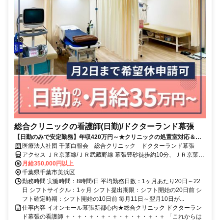
総合クリニックの看護師(日勤)/ドクターランド幕張
【日勤のみで安定勤務】年収420万円～★クリニックの処置室対応＆診
察介助◎大規模医療グループで福利厚生も充実♪
医療法人社団 千葉白報会 総合クリニック ドクターランド幕張
アクセス ＪＲ京葉線/ＪＲ武蔵野線 幕張豊砂徒歩約10分、ＪＲ京葉線/
ＪＲ武蔵野線 海浜幕張北口(中央口)徒歩約15分 「幕張豊砂駅」目の
月給350,000円以上
前
千葉県千葉市美浜区
勤務時間 実働時間：8時間/日 平均勤務日数：1ヶ月あたり20日～22
日 シフトサイクル：1ヶ月 シフト提出期限：シフト開始の20日前 シ
フト確定時期：シフト開始の10日前 毎月11日～翌月10日が...
仕事内容 イオンモール幕張新都心内★総合クリニック ドクターラン
ド幕張の看護師 ＋・＋・＋・＋・＋・＋・＋・＋・＋ 「これからは