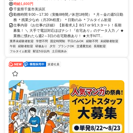
時給1,600円
千葉県千葉市美浜区
勤務時間 9:00～17:30（実働8時間／休憩1時間） ＊月～金の週5日勤
務 ＊残業少なめ（月20h程度） ＊日勤のみ ＊フルタイム歓迎
仕事内容 《お仕事の詳細》 【新着求人】8/17 or 9/1スタート！長期
募集！ ＼ 大手で電話対応ほぼナシ！『在宅あり』のデータ入力 ／ ★
業務に慣れたら週2～3日の在宅勤務あり！ ★大手NTT...
業界未経験者歓迎
学歴不問
固定時間制
平日のみOK
経験不問
未経験者歓迎
午前
経験者歓迎
研修あり
夕方
ブランクOK
交通費支給
長期歓迎
フルタイム歓迎
駅近5分以内
土日祝休み
派遣社員