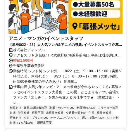
アニメ・マンガのイベントスタッフ
【単発8/22・23】大人気マンガ&アニメの祭典♪イベントスタッフ＠幕張
メッセ
株式会社ディンプル
アクセス ＪＲ京葉線/ＪＲ武蔵野線 海浜幕張南口(中央口)徒歩約10
分、ＪＲ京葉線/ＪＲ武蔵野線 幕張豊砂徒歩約20分、京成千葉線 京成
時給1,500円
幕張徒歩約34分 ◆幕張メッセ/JR京葉線 「海浜幕張駅」より徒歩5分
千葉県千葉市美浜区
勤務時間 シフト制 シフト例） ・8/22（土） 9：00～16：00（実働6
時間15分、休憩45分） ・8/23（日） 8：00～17：00（実働8時間、
休憩60分※残業の見込みあり） 勤務曜...
仕事内容 人気少年マンガ・アニメの祭典が今年もやってくる♪ 幕張メ
ッセのイベントスタッフ大募集！ この夏、どこよりもアツい会場で
ファンの「楽しみ！」を裏から支えるお仕事です★ 〈業務詳細〉 ・
レ...
制服あり
業界未経験者歓迎
副業・WワークOK
土日祝のみOK
フリーター歓迎
短期
学生歓迎
経験不問
未経験者歓迎
交通費全額支給
午前
経験者歓迎
研修あり
夕方
ブランクOK
オープニングスタッフ
週2・3日からOK
シフト制
短期（1ヵ月以内）
履歴書不要