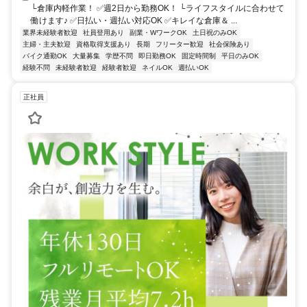
└倉庫内軽作業！ ✅週2日から勤務OK！ └ライフスタイルに合わせて
働けます♪ ✅日払い・週払い対応OK ✅キレイな倉庫＆ ...
業界未経験者歓迎
社員登用あり
副業・WワークOK
土日祝のみOK
主婦・主夫歓迎
資格取得支援あり
長期
フリーター歓迎
社会保険あり
バイク通勤OK
大量募集
学歴不問
即日勤務OK
固定時間制
平日のみOK
経験不問
未経験者歓迎
経験者歓迎
ネイルOK
週払いOK
正社員