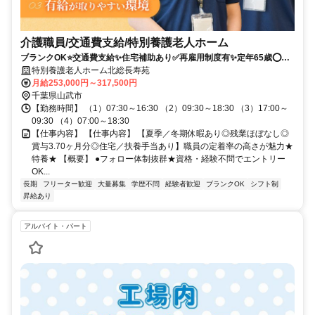
介護職員/交通費支給/特別養護老人ホーム
ブランクOK⭐️交通費支給✨住宅補助あり✅️再雇用制度有✨定年65歳⭕️担
当者オススメ✨未経験歓迎❗️車通勤ＯＫ⭐️週休2日
特別養護老人ホーム北総長寿苑
月給253,000円～317,500円
千葉県山武市
【勤務時間】 （1）07:30～16:30 （2）09:30～18:30 （3）17:00～
09:30 （4）07:00～18:30
【仕事内容】 【仕事内容】 【夏季／冬期休暇あり◎残業ほぼなし◎
賞与3.70ヶ月分◎住宅／扶養手当あり】職員の定着率の高さが魅力★
特養★ 【概要】 ●フォロー体制抜群★資格・経験不問でエントリー
OK...
長期
フリーター歓迎
大量募集
学歴不問
経験者歓迎
ブランクOK
シフト制
昇給あり
アルバイト・パート