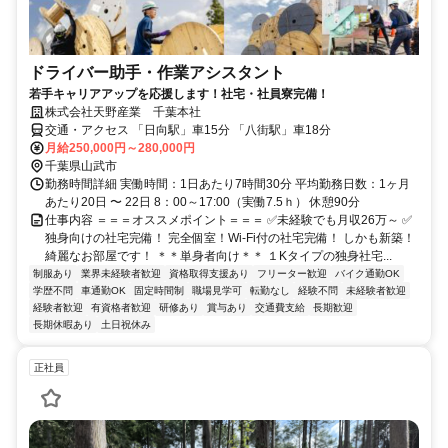
ドライバー助手・作業アシスタント
若手キャリアアップを応援します！社宅・社員寮完備！
株式会社天野産業 千葉本社
交通・アクセス 「日向駅」車15分 「八街駅」車18分
月給250,000円～280,000円
千葉県山武市
勤務時間詳細 実働時間：1日あたり7時間30分 平均勤務日数：1ヶ月
あたり20日 〜 22日 8：00～17:00（実働7.5ｈ） 休憩90分
仕事内容 ＝＝＝オススメポイント＝＝＝ ✅未経験でも月収26万～ ✅
独身向けの社宅完備！ 完全個室！Wi-Fi付の社宅完備！ しかも新築！
綺麗なお部屋です！ ＊＊単身者向け＊＊ １Kタイプの独身社宅...
制服あり
業界未経験者歓迎
資格取得支援あり
フリーター歓迎
バイク通勤OK
学歴不問
車通勤OK
固定時間制
職場見学可
転勤なし
経験不問
未経験者歓迎
経験者歓迎
有資格者歓迎
研修あり
賞与あり
交通費支給
長期歓迎
長期休暇あり
土日祝休み
正社員