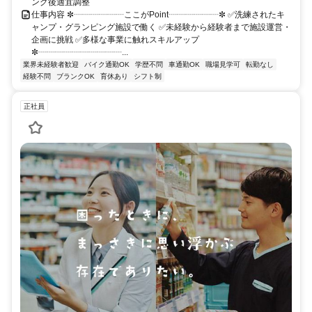
ング後適宜調整
仕事内容 ✼┈┈┈┈┈┈ここがPoint┈┈┈┈┈┈✼ ✅洗練されたキ
ャンプ・グランピング施設で働く ✅未経験から経験者まで施設運営・
企画に挑戦 ✅多様な事業に触れスキルアップ
✼┈┈┈┈┈┈┈┈┈┈...
業界未経験者歓迎
バイク通勤OK
学歴不問
車通勤OK
職場見学可
転勤なし
経験不問
ブランクOK
育休あり
シフト制
正社員