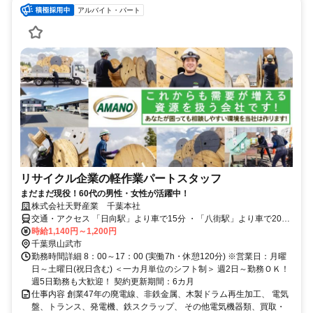
アルバイト・パート
リサイクル企業の軽作業パートスタッフ
まだまだ現役！60代の男性・女性が活躍中！
株式会社天野産業 千葉本社
交通・アクセス 「日向駅」より車で15分 ・「八街駅」より車で20
分・「成東駅」より車で20分
時給1,140円～1,200円
千葉県山武市
勤務時間詳細 8：00～17：00 (実働7h・休憩120分) ※営業日：月曜
日～土曜日(祝日含む) ＜一カ月単位のシフト制＞ 週2日～勤務ＯＫ！
週5日勤務も大歓迎！ 契約更新期間：6カ月
仕事内容 創業47年の廃電線、非鉄金属、木製ドラム再生加工、 電気
盤、トランス、発電機、鉄スクラップ、 その他電気機器類、買取・