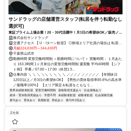
サンドラッグの店舗運営スタッフ(転居を伴う転勤なし
選択可)
東証プライム上場企業！20・30代活躍中！月3日の希望休OK／販売ノル
マなし／年収例32歳SV816万円／販促企画～商品管理など店舗運営がメ
株式会社サンドラッグ
インの仕事
交通アクセス 【 U・Iターン歓迎】 ◎狭域エリア社員の場合は 転居を
伴う転勤はありません。 ◎マイカー通勤OK
月給224,030円～344,430円
千葉県山武市
勤務時間 変形労働時間制 ＜勤務時間について＞ 実働時間： １月あた
り 163.3時間 1ヶ月単位の変形労働時間制 週実働 平均40時間 【シフ
ト例】 早番／07:00～17:00（休憩1.5...
仕事内容 ＼ ＼ ＼ ＼＼ ＼ ＼ ＼ ＼ ／／／／ ／／／／／ 【年間休日
120日以上／月3日の希望休OK】 【男性の育休取得率85.6%の高水準
／復職率100%】 【エリア限定＆転居をともなう...
業界未経験者歓迎
変形労働時間制
資格取得支援あり
社会保険あり
産休・育休取得実績あり
学歴不問
未経験者歓迎
経験者歓迎
社会保険完備
賞与あり
育休あり
長期歓迎
昇給あり
賞与年2回あり
正社員