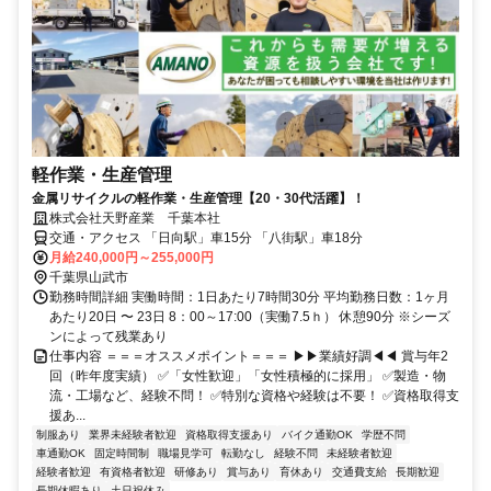
軽作業・生産管理
金属リサイクルの軽作業・生産管理【20・30代活躍】！
株式会社天野産業 千葉本社
交通・アクセス 「日向駅」車15分 「八街駅」車18分
月給240,000円～255,000円
千葉県山武市
勤務時間詳細 実働時間：1日あたり7時間30分 平均勤務日数：1ヶ月
あたり20日 〜 23日 8：00～17:00（実働7.5ｈ） 休憩90分 ※シーズ
ンによって残業あり
仕事内容 ＝＝＝オススメポイント＝＝＝ ▶▶業績好調◀◀ 賞与年2
回（昨年度実績） ✅「女性歓迎」「女性積極的に採用」 ✅製造・物
流・工場など、経験不問！ ✅特別な資格や経験は不要！ ✅資格取得支
援あ...
制服あり
業界未経験者歓迎
資格取得支援あり
バイク通勤OK
学歴不問
車通勤OK
固定時間制
職場見学可
転勤なし
経験不問
未経験者歓迎
経験者歓迎
有資格者歓迎
研修あり
賞与あり
育休あり
交通費支給
長期歓迎
長期休暇あり
土日祝休み