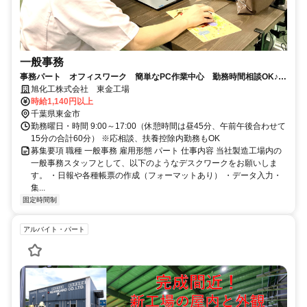
一般事務
事務パート オフィスワーク 簡単なPC作業中心 勤務時間相談OK♪
未経験も歓迎！
旭化工株式会社 東金工場
時給1,140円以上
千葉県東金市
勤務曜日・時間 9:00～17:00（休憩時間は昼45分、午前午後合わせて
15分の合計60分） ※応相談、扶養控除内勤務もOK
募集要項 職種 一般事務 雇用形態 パート 仕事内容 当社製造工場内の
一般事務スタッフとして、以下のようなデスクワークをお願いしま
す。 ・日報や各種帳票の作成（フォーマットあり） ・データ入力・
集...
固定時間制
アルバイト・パート