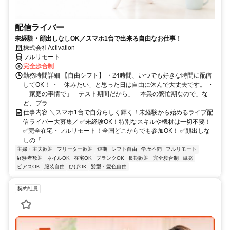
配信ライバー
未経験・顔出しなしOK／スマホ1台で出来る自由なお仕事！
株式会社Activation
フルリモート
完全歩合制
勤務時間詳細 【自由シフト】 ・24時間、いつでも好きな時間に配信
してOK！ ・「休みたい」と思った日は自由に休んで大丈夫です。 ・
「家庭の事情で」「テスト期間だから」「本業の繁忙期なので」な
ど、プラ...
仕事内容 ＼スマホ1台で自分らしく輝く！未経験から始めるライブ配
信ライバー大募集／ ✅未経験OK！特別なスキルや機材は一切不要！
✅完全在宅・フルリモート！全国どこからでも参加OK！ ✅顔出しな
しの「...
主婦・主夫歓迎
フリーター歓迎
短期
シフト自由
学歴不問
フルリモート
経験者歓迎
ネイルOK
在宅OK
ブランクOK
長期歓迎
完全歩合制
単発
ピアスOK
服装自由
ひげOK
髪型・髪色自由
契約社員