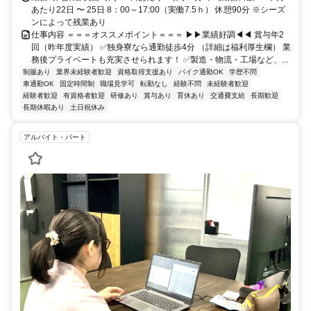
あたり22日 〜 25日 8：00～17:00（実働7.5ｈ） 休憩90分 ※シーズ
ンによって残業あり
仕事内容 ＝＝＝オススメポイント＝＝＝ ▶▶業績好調◀◀ 賞与年2
回（昨年度実績） ✅独身寮なら通勤徒歩4分 （詳細は福利厚生欄） 業
務後プライベートも充実させられます！ ✅製造・物流・工場など、...
制服あり
業界未経験者歓迎
資格取得支援あり
バイク通勤OK
学歴不問
車通勤OK
固定時間制
職場見学可
転勤なし
経験不問
未経験者歓迎
経験者歓迎
有資格者歓迎
研修あり
賞与あり
育休あり
交通費支給
長期歓迎
長期休暇あり
土日祝休み
アルバイト・パート