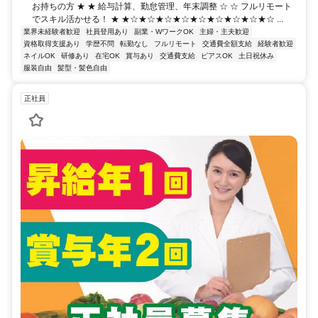
お持ちの方 ★ ★ 給与計算、勤怠管理、年末調整 ☆ ☆ フルリモート
でスキル活かせる！ ★ ★☆★☆★☆★☆★☆★☆★☆★☆★☆ ...
業界未経験者歓迎
社員登用あり
副業・WワークOK
主婦・主夫歓迎
資格取得支援あり
学歴不問
転勤なし
フルリモート
交通費全額支給
経験者歓迎
ネイルOK
研修あり
在宅OK
賞与あり
交通費支給
ピアスOK
土日祝休み
服装自由
髪型・髪色自由
正社員