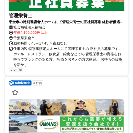
管理栄養士
東金市の特別養護老人ホームにて管理栄養士の正社員募集 経験者優遇
お持ちの資格を活かして働きませんか
社会福祉法人福福会
年俸4,100,000円以上
千葉県東金市
勤務時間 8:45～17:45 ※夜勤なし
仕事内容 特別養護老人ホームにて管理栄養士の 正社員の募集です。
ホテル・レストラン・飲食店・給食などでの 管理栄養士の資格をお
持ちでブランクのある方、 転職をお考えの方大歓迎。 お持ちの資格
を活かし...
シフト制
正社員