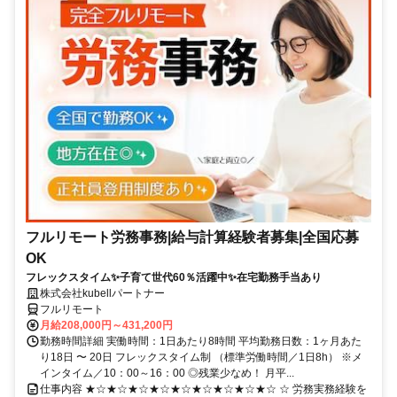
フルリモート労務事務|給与計算経験者募集|全国応募
OK
フレックスタイム✨子育て世代60％活躍中✨在宅勤務手当あり
株式会社kubellパートナー
フルリモート
月給208,000円～431,200円
勤務時間詳細 実働時間：1日あたり8時間 平均勤務日数：1ヶ月あた
り18日 〜 20日 フレックスタイム制 （標準労働時間／1日8h） ※メ
インタイム／10：00～16：00 ◎残業少なめ！ 月平...
仕事内容 ★☆★☆★☆★☆★☆★☆★☆★☆★☆ ☆ 労務実務経験を