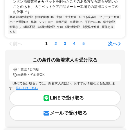
ンタン清掃業務★★ ペットを飼ったことのある方なら誰もが聞いた
ことのある、 大手ペットケア用品メーカー工場での清掃スタッフの
お仕事です...
業界未経験者歓迎
扶養内勤務OK
主婦・主夫歓迎
60代も応募可
フリーター歓迎
バイク通勤OK
早朝
シフト自由
学歴不問
車通勤OK
平日のみOK
学生歓迎
転勤なし
経験不問
未経験者歓迎
午前
経験者歓迎
有資格者歓迎
研修あり
夕方
前へ
次へ
1
2
3
4
5
この条件の新着求人を受け取る
千葉県 / 日向駅
未経験・初心者OK
「LINEで受け取る」では、新着求人のほか、おすすめ情報なども配信しま
す。
詳しくはこちら
LINEで受け取る
メールで受け取る