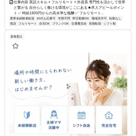
仕事内容 英語スキル × フルリモート × 外資系 専門性を活かして世界
と繋がる 自分らしく働ける環境がここにある ■ 求人アピールポイン
ト ✅ 時給1800円からの高水準な報酬 ✅ フルリモート...
業界未経験者歓迎
60代も応募可
学歴不問
即日勤務OK
職場見学可
転勤なし
英語
フルリモート
在宅OK
ブランクOK
交通費支給
長期歓迎
シフト制
業務委託