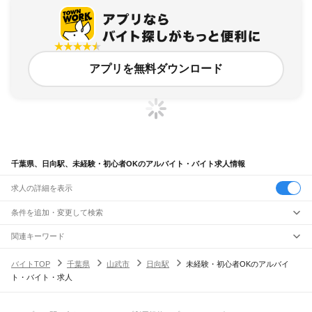
アプリを無料ダウンロード
千葉県、日向駅、未経験・初心者OKのアルバイト・バイト求人情報
求人の詳細を表示
条件を追加・変更して検索
市区町村を追加・変更
関連キーワード
完全在宅ワーク 全国
シール貼り 在宅
現在地周辺
ガチャガチャ
犬カフェ
千葉県
駅を追加・変更
バイトTOP
千葉県
山武市
日向駅
未経験・初心者OKのアルバイ
千葉県
すべて
ト・バイト・求人
千葉市
すべて
職種を追加・変更
JR武蔵野線
中央区
花見川区
稲毛区
若葉区
緑区
美浜区
南流山駅
新松戸駅
新八柱駅
東松戸駅
市川大野駅
船橋法典駅
西船橋駅
飲食・フードサービス
銚子市
市川市
船橋市
館山市
木更津市
松戸市
野田市
茂原市
成田市
佐倉市
東金市
特徴を追加・変更