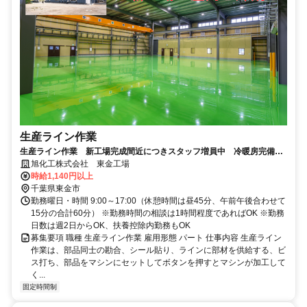
生産ライン作業
生産ライン作業 新工場完成間近につきスタッフ増員中 冷暖房完備
和気あいあいの職場 扶養控除内もOK
旭化工株式会社 東金工場
時給1,140円以上
千葉県東金市
勤務曜日・時間 9:00～17:00（休憩時間は昼45分、午前午後合わせて
15分の合計60分） ※勤務時間の相談は1時間程度であればOK ※勤務
日数は週2日からOK、扶養控除内勤務もOK
募集要項 職種 生産ライン作業 雇用形態 パート 仕事内容 生産ライン
作業は、部品同士の勘合、シール貼り、ラインに部材を供給する、ビ
ス打ち、部品をマシンにセットしてボタンを押すとマシンが加工して
く...
固定時間制