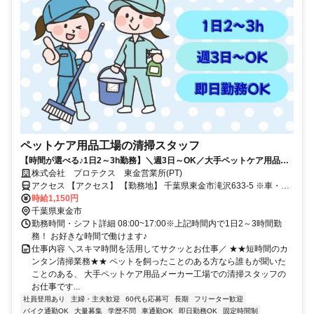
ペットケア用品工場の清掃スタッフ
【時間が選べる♪1日2～3h勤務】＼週3日～OK／大手ペットケア用品工
場の清掃スタッフ＠東金市滝沢★幅広い世代が活躍中！即日入社可能！
株式会社 プロテクス 東金営業所(PT)
かんたんWEB面接OK！（PT）
アクセス 【アクセス】 【勤務地】 千葉県東金市滝沢633-5 ※車・バ
イク・自転車通勤OK 【株式会社プロテクス 東金営業所】 千葉県東金
時給1,150円
市滝沢633-5
千葉県東金市
勤務時間・シフト詳細 08:00~17:00※上記時間内で1日2～3時間勤
務！ お好きな時間で働けます♪
仕事内容 ＼スキマ時間を活用してサクッとお仕事／ ★★短時間のカ
ンタン清掃業務★★ ペットを飼ったことのある方なら誰もが聞いた
ことのある、 大手ペットケア用品メーカー工場での清掃スタッフの
お仕事です...
社員登用あり
主婦・主夫歓迎
60代も応募可
長期
フリーター歓迎
バイク通勤OK
大量募集
学歴不問
車通勤OK
即日勤務OK
固定時間制