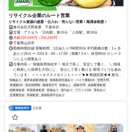
リサイクル企業のルート営業
リサイクル資源の提案・仕入れ・売らない営業！報奨金制度！
株式会社天野産業 千葉本社
交通・アクセス 「日向駅」車15分 「八街駅」車18分
月給300,000円～350,000円
千葉県山武市
勤務時間詳細 実働時間：1日あたり7時間30分 平均勤務日数：1ヶ月
あたり20日 〜 23日 8：00～17:00（実働7.5ｈ） 休憩90分 ※シーズ
ンにより残業あり
仕事内容 ／ 地場採用強化中！ 地元で長く、安定して働く。 ＼ 地域
に根差した採用を大切にし、 安心して長く働ける 環境づくりを進め
ています。 ＝＝＝オススメポイント＝＝＝ ▶▶業績好調◀◀ 賞与...
制服あり
業界未経験者歓迎
資格取得支援あり
バイク通勤OK
学歴不問
車通勤OK
固定時間制
職場見学可
転勤なし
経験不問
未経験者歓迎
経験者歓迎
有資格者歓迎
研修あり
賞与あり
ブランクOK
育休あり
交通費支給
長期歓迎
資格取得手当あり
正社員