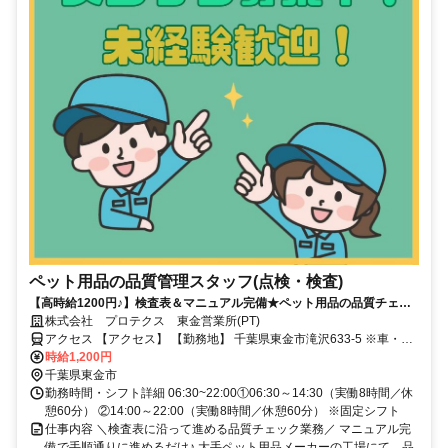
ペット用品の品質管理スタッフ(点検・検査)
【高時給1200円♪】検査表＆マニュアル完備★ペット用品の品質チェッ
ク＠東金市滝沢★未経験OK♪40代までの男女活躍中☆即日入社可能！か
株式会社 プロテクス 東金営業所(PT)
んたんWEB面接OK！（PT）
アクセス 【アクセス】 【勤務地】 千葉県東金市滝沢633-5 ※車・バ
イク・自転車通勤OK 【株式会社プロテクス 東金営業所】 千葉県東金
時給1,200円
市滝沢633-5
千葉県東金市
勤務時間・シフト詳細 06:30~22:00①06:30～14:30（実働8時間／休
憩60分） ②14:00～22:00（実働8時間／休憩60分） ※固定シフト
仕事内容 ＼検査表に沿って進める品質チェック業務／ マニュアル完
備で手順通りに進めるだけ♪ 大手ペット用品メーカーの工場にて、品