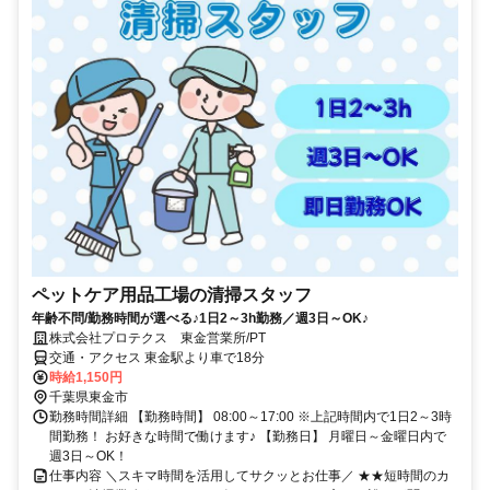
ペットケア用品工場の清掃スタッフ
年齢不問/勤務時間が選べる♪1日2～3h勤務／週3日～OK♪
株式会社プロテクス 東金営業所/PT
交通・アクセス 東金駅より車で18分
時給1,150円
千葉県東金市
勤務時間詳細 【勤務時間】 08:00～17:00 ※上記時間内で1日2～3時
間勤務！ お好きな時間で働けます♪ 【勤務日】 月曜日～金曜日内で
週3日～OK！
仕事内容 ＼スキマ時間を活用してサクッとお仕事／ ★★短時間のカ