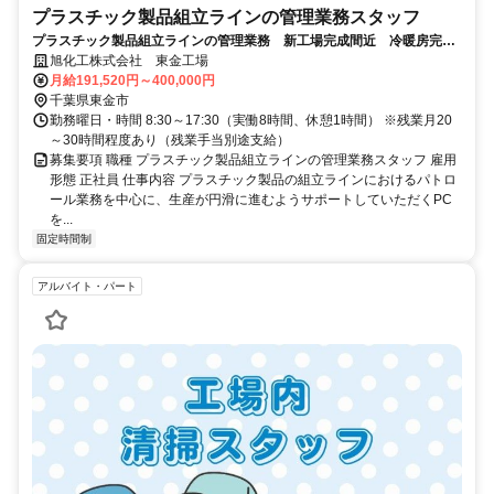
プラスチック製品組立ラインの管理業務スタッフ
プラスチック製品組立ラインの管理業務 新工場完成間近 冷暖房完
備 あなたも安定企業で一緒に成長しよう
旭化工株式会社 東金工場
月給191,520円～400,000円
千葉県東金市
勤務曜日・時間 8:30～17:30（実働8時間、休憩1時間） ※残業月20
～30時間程度あり（残業手当別途支給）
募集要項 職種 プラスチック製品組立ラインの管理業務スタッフ 雇用
形態 正社員 仕事内容 プラスチック製品の組立ラインにおけるパトロ
ール業務を中心に、生産が円滑に進むようサポートしていただくPC
を...
固定時間制
アルバイト・パート