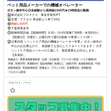
ペット用品メーカーでの機械オペレーター
ボタン操作中心◎未経験から高時給1500円★15時前迄の勤務
株式会社プロテクス 東金営業所/PT
交通・アクセス 東金駅より車で18分
時給1,500円
千葉県東金市
勤務時間詳細 【勤務時間】 6:30～14:45(実働7.5時間・休憩45分）
【勤務日】 月曜日～土曜日内で週5日勤務 ※希望シフトOK！
仕事内容 ＼ペットケア用品の機械オペレーター作業／ ボタン操作が
中心のお仕事なので、 未経験でも安心してスタートできます！ 大手
ペットケア用品メーカーの工場にて、製造業務をお任せします。
【具体的...
制服あり
業界未経験者歓迎
主婦・主夫歓迎
フリーター歓迎
バイク通勤OK
早朝
学歴不問
車通勤OK
固定時間制
転勤なし
経験不問
未経験者歓迎
午前
経験者歓迎
有資格者歓迎
研修あり
ブランクOK
交通費支給
長期歓迎
フルタイム歓迎
アルバイト・パート