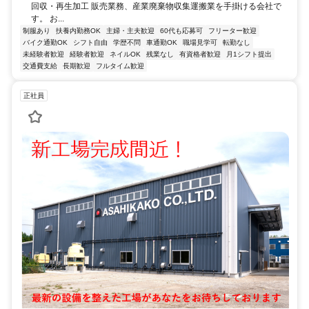
回収・再生加工 販売業務、産業廃棄物収集運搬業を手掛ける会社で
す。 お...
制服あり
扶養内勤務OK
主婦・主夫歓迎
60代も応募可
フリーター歓迎
バイク通勤OK
シフト自由
学歴不問
車通勤OK
職場見学可
転勤なし
未経験者歓迎
経験者歓迎
ネイルOK
残業なし
有資格者歓迎
月1シフト提出
交通費支給
長期歓迎
フルタイム歓迎
正社員