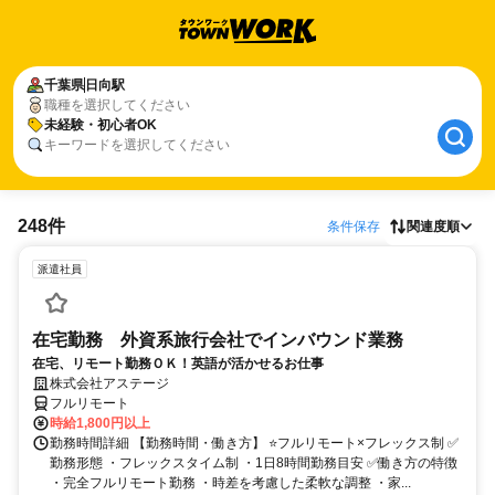
千葉県
日向駅
職種を選択してください
未経験・初心者OK
キーワードを選択してください
248件
条件保存
関連度順
派遣社員
在宅勤務 外資系旅行会社でインバウンド業務
在宅、リモート勤務ＯＫ！英語が活かせるお仕事
株式会社アステージ
フルリモート
時給1,800円以上
勤務時間詳細 【勤務時間・働き方】 ⭐フルリモート×フレックス制 ✅
勤務形態 ・フレックスタイム制 ・1日8時間勤務目安 ✅働き方の特徴
・完全フルリモート勤務 ・時差を考慮した柔軟な調整 ・家...