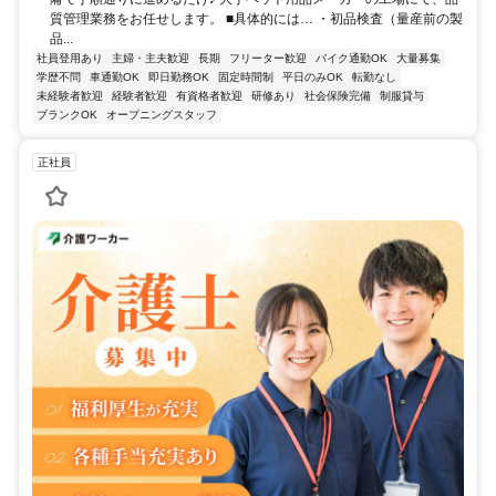
質管理業務をお任せします。 ■具体的には… ・初品検査（量産前の製
品...
社員登用あり
主婦・主夫歓迎
長期
フリーター歓迎
バイク通勤OK
大量募集
学歴不問
車通勤OK
即日勤務OK
固定時間制
平日のみOK
転勤なし
未経験者歓迎
経験者歓迎
有資格者歓迎
研修あり
社会保険完備
制服貸与
ブランクOK
オープニングスタッフ
正社員