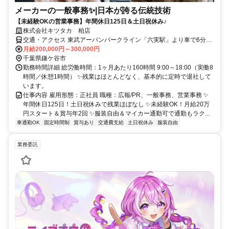
メーカーの一般事務✨️|日本が誇る伝統技術
【未経験OKの営業事務】年間休日125日＆土日祝休み♪
株式会社キツタカ 柏店
交通・アクセス 東武アーバンパークライン「六実駅」より車で6分、
北総線「西白井駅」より車で14分
月給200,000円～300,000円
千葉県鎌ケ谷市
勤務時間詳細 総労働時間：1ヶ月あたり160時間 9:00～18:00（実働8
時間／休憩1時間） ✨残業はほとんどなく、基本的に定時で退社して
います。
仕事内容 雇用形態：正社員 職種：広報/PR、一般事務、営業事務 ✨
年間休日125日！土日祝休みで残業ほぼなし ✨未経験OK！月給20万
円スタート＆賞与年2回 ✨服装自由＆マイカー通勤可で通勤もラク...
車通勤OK
固定時間制
賞与あり
交通費支給
土日祝休み
服装自由
業務委託