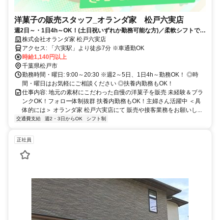
洋菓子の販売スタッフ_オランダ家 松戸六実店
週2日～・1日4h～OK！(土日祝いずれか勤務可能な方)／柔軟シフトでプ
ライベートとの両立可／未経験OK！主婦(夫)・学生活躍中！扶養内も
株式会社オランダ家 松戸六実店
OK！
アクセス: 「六実駅」より徒歩7分 ※車通勤OK
時給1,140円以上
千葉県松戸市
勤務時間・曜日: 9:00～20:30 ※週2～5日、1日4h～勤務OK！ ◎時
間・曜日はお気軽にご相談ください ◎扶養内勤務もOK！
仕事内容: 地元の素材にこだわった自慢の洋菓子を販売 未経験＆ブラ
ンクOK！フォロー体制抜群 扶養内勤務もOK！主婦さん活躍中 ＜具
体的には＞ オランダ家 松戸六実店にて 販売や接客業務をお願いし...
交通費支給
週2・3日からOK
シフト制
正社員