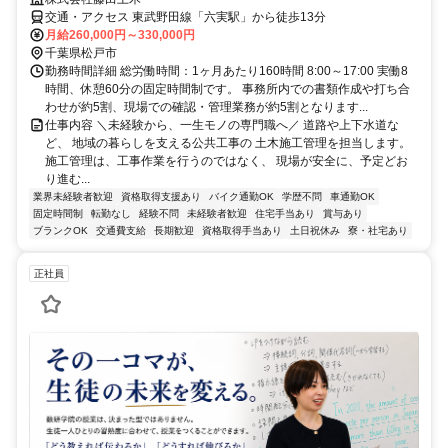
交通・アクセス 東武野田線「六実駅」から徒歩13分
月給260,000円～330,000円
千葉県松戸市
勤務時間詳細 総労働時間：1ヶ月あたり160時間 8:00～17:00 実働8
時間、休憩60分の固定時間制です。 事務所内での書類作成や打ち合
わせが約5割、現場での確認・管理業務が約5割となります...
仕事内容 ＼未経験から、一生モノの専門職へ／ 道路や上下水道な
ど、 地域の暮らしを支える公共工事の 土木施工管理を担当します。
施工管理は、工事作業を行うのではなく、 現場が安全に、予定どお
り進む...
業界未経験者歓迎
資格取得支援あり
バイク通勤OK
学歴不問
車通勤OK
固定時間制
転勤なし
経験不問
未経験者歓迎
住宅手当あり
賞与あり
ブランクOK
交通費支給
長期歓迎
資格取得手当あり
土日祝休み
寮・社宅あり
正社員