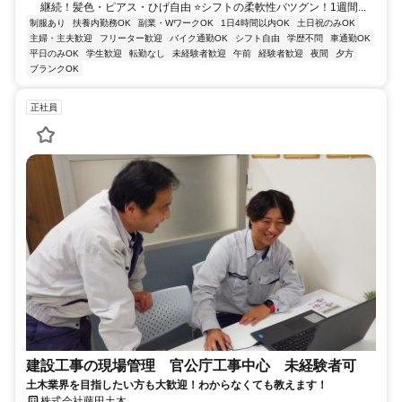
継続！髪色・ピアス・ひげ自由 ⭐シフトの柔軟性バツグン！1週間...
制服あり
扶養内勤務OK
副業・WワークOK
1日4時間以内OK
土日祝のみOK
主婦・主夫歓迎
フリーター歓迎
バイク通勤OK
シフト自由
学歴不問
車通勤OK
平日のみOK
学生歓迎
転勤なし
未経験者歓迎
午前
経験者歓迎
夜間
夕方
ブランクOK
正社員
建設工事の現場管理 官公庁工事中心 未経験者可
土木業界を目指したい方も大歓迎！わからなくても教えます！
株式会社藤田土木