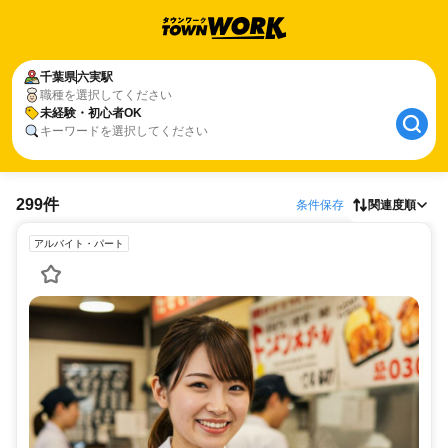
千葉県
六実駅
職種を選択してください
未経験・初心者OK
キーワードを選択してください
299件
条件保存
関連度順
アルバイト・パート