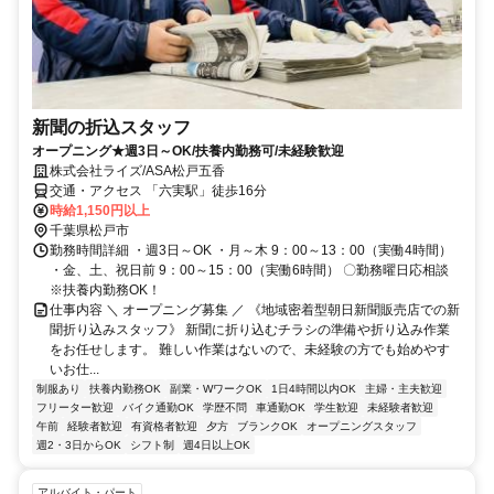
新聞の折込スタッフ
オープニング★週3日～OK/扶養内勤務可/未経験歓迎
株式会社ライズ/ASA松戸五香
交通・アクセス 「六実駅」徒歩16分
時給1,150円以上
千葉県松戸市
勤務時間詳細 ・週3日～OK ・月～木 9：00～13：00（実働4時間）
・金、土、祝日前 9：00～15：00（実働6時間） 〇勤務曜日応相談
※扶養内勤務OK！
仕事内容 ＼ オープニング募集 ／ 《地域密着型朝日新聞販売店での新
聞折り込みスタッフ》 新聞に折り込むチラシの準備や折り込み作業
をお任せします。 難しい作業はないので、未経験の方でも始めやす
いお仕...
制服あり
扶養内勤務OK
副業・WワークOK
1日4時間以内OK
主婦・主夫歓迎
フリーター歓迎
バイク通勤OK
学歴不問
車通勤OK
学生歓迎
未経験者歓迎
午前
経験者歓迎
有資格者歓迎
夕方
ブランクOK
オープニングスタッフ
週2・3日からOK
シフト制
週4日以上OK
アルバイト・パート