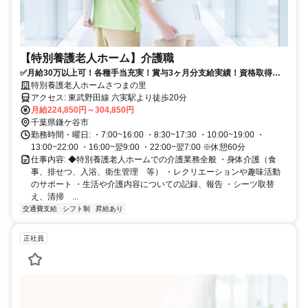
【特別養護老人ホーム】介護職
✅月給30万以上可！各種手当充実！賞与3ヶ月分支給実績！資格取得支
援！特養の介護職
特別養護老人ホームさつまの里
アクセス: 東武野田線 六実駅より徒歩20分
月給224,850円～304,850円
千葉県鎌ケ谷市
勤務時間・曜日: ・7:00~16:00 ・8:30~17:30 ・10:00~19:00 ・
13:00~22:00 ・16:00~翌9:00 ・22:00~翌7:00 ※休憩60分
仕事内容: ◆特別養護老人ホームでの介護業務全般 ・身体介護（食
事、排せつ、入浴、衛生管理 等） ・レクリエーションや趣味活動
のサポート ・生活や介護内容についての記録、報告 ・シーツ取替
え、清掃 ...
交通費支給
シフト制
昇給あり
正社員