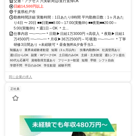
交通・アクセス 六実駅周辺/直行直帰OK
日給14,500円以上
千葉県松戸市
勤務時間詳細 実働時間：1日あたり8時間 平均勤務日数：1ヶ月あた
り4日 〜 20日 ■■日勤■■8:00～17:00(実働8h) ■■夜勤■■20:00～
5:00(実働8h) ＊週1日～OK ＊土...
仕事内容 ━─━─━＊日勤▶日給1万3000円 ⭐高収入 ＊夜勤▶日給1
万4500円 ━─━─━＊月収▶36万2500円～可/夜勤 ━─━─━ ＊丁寧
研修3日間あり ⭐未経験可＊昼食無料&夕食手当3...
制服あり
業界未経験者歓迎
短期（3ヵ月以内）
扶養内勤務OK
社員登用あり
週1日からOK
副業・WワークOK
土日祝のみOK
主婦・主夫歓迎
週1シフト提出
60代も応募可
資格取得支援あり
フリーター歓迎
短期
早朝
シフト自由
学歴不問
平日のみOK
学生歓迎
経験不問
同じ企業の求人
正社員