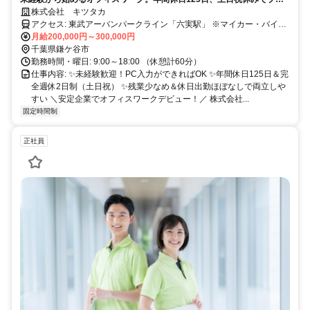
イベートも充実。
株式会社 キツタカ
アクセス: 東武アーバンパークライン「六実駅」 ※マイカー・バイク
通勤OK（無料駐車場完備）
月給200,000円～300,000円
千葉県鎌ケ谷市
勤務時間・曜日: 9:00～18:00 （休憩計60分）
仕事内容: ✨未経験歓迎！PC入力ができればOK ✨年間休日125日＆完
全週休2日制（土日祝） ✨残業少なめ＆休日出勤ほぼなしで両立しや
すい ＼安定企業でオフィスワークデビュー！／ 株式会社...
固定時間制
正社員