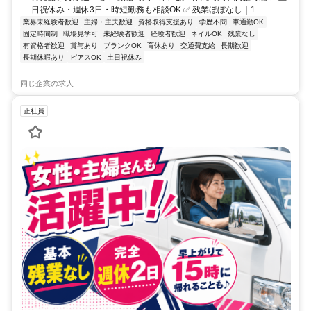
日祝休み・週休3日・時短勤務も相談OK ✅ 残業ほぼなし｜1...
業界未経験者歓迎
主婦・主夫歓迎
資格取得支援あり
学歴不問
車通勤OK
固定時間制
職場見学可
未経験者歓迎
経験者歓迎
ネイルOK
残業なし
有資格者歓迎
賞与あり
ブランクOK
育休あり
交通費支給
長期歓迎
長期休暇あり
ピアスOK
土日祝休み
同じ企業の求人
正社員