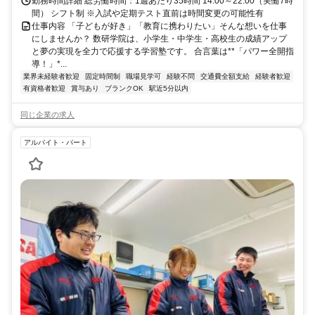
勤務時間詳細 総労働時間：1週あたり35時間 14:00～22:00（実働7時
間） シフト制 ※入試や定期テスト直前は時間変更の可能性有
仕事内容 「子どもが好き」「教育に携わりたい」そんな想いを仕事
にしませんか？ 数研学院は、小学生・中学生・高校生の成績アップ
と夢の実現を全力で応援する学習塾です。 合言葉は**「パワー全開指
導！」*...
業界未経験者歓迎
固定時間制
職場見学可
経験不問
交通費全額支給
経験者歓迎
有資格者歓迎
賞与あり
ブランクOK
駅近5分以内
同じ企業の求人
アルバイト・パート