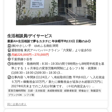
生活相談員/デイサービス
最新AI×生活相談で夢をカタチに 年休暇平均133日 日勤のみ◎
(株)やさしい手 ゆめふる南佐津間
通勤情報 東武アーバンパークライン「六実駅」より徒歩5分
月給226,000円～270,000円
千葉県鎌ケ谷市
勤務時間 ・勤務時間：8:30～19:30の間で8時間から8時間半程度を基
準とする １ヶ月単位の変形労働時間制によるシフト制 ・就業例：
(1)08:30～18:00 (2)09:30～18:30 (3...
仕事内容 ＼年間休日124日／ ＼有給取得日数 平均9.6日／ ＼入社祝金
５万円＋稼働祝金10万円／ 新たに稼働祝金が追加され総額15万円に
2027年6月末までのご入社が対象です。（※社内規定あり）...
変形労働時間制
主婦・主夫歓迎
未経験者歓迎
経験者歓迎
研修あり
制服貸与
ブランクOK
シフト制
同じ企業の求人