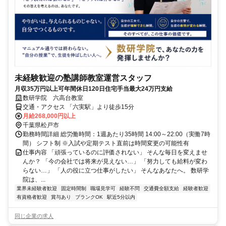
未経験歓迎の塾講師教室運営スタッフ
月収35万円以上可年間休日120日住宅手当最大24万円支給
数研学院 六高台教室
交通・アクセス 「六実駅」より徒歩15分
月給268,000円以上
千葉県松戸市
勤務時間詳細 総労働時間：1週あたり35時間 14:00～22:00（実働7時
間） シフト制 ※入試や定期テスト直前は時間変更の可能性有
仕事内容 「頑張っているのに評価されない」 そんな毎日を変えませ
んか？ 「今の会社では将来が見えない…」 「努力しても給料が変わ
らない…」 「人の役に立つ仕事がしたい」 そんなあなたへ。 数研学
院は、...
業界未経験者歓迎
固定時間制
職場見学可
経験不問
交通費全額支給
経験者歓迎
有資格者歓迎
賞与あり
ブランクOK
駅近5分以内
同じ企業の求人