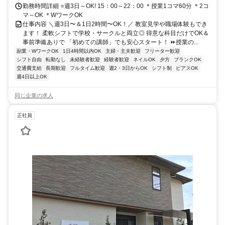
勤務時間詳細 ⭐週3日～OK! 15：00～22：00 ＊授業1コマ60分 ＊2コ
マ～OK ＊WワークOK
仕事内容 ＼週3日〜＆1日2時間〜OK！／ 教室見学や職場体験もでき
ます！ 柔軟シフトで学校・サークルと両立◎ 得意な科目だけでOK＆
事前準備ありで 「初めての講師」でも安心スタート！ ⏩授業の...
副業・WワークOK
1日4時間以内OK
主婦・主夫歓迎
フリーター歓迎
シフト自由
転勤なし
未経験者歓迎
経験者歓迎
ネイルOK
夕方
ブランクOK
交通費支給
長期歓迎
フルタイム歓迎
週2・3日からOK
シフト制
ピアスOK
週4日以上OK
同じ企業の求人
正社員