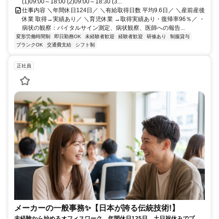
(1)09:00～18:00 (2)09:00～18:30 (3...
仕事内容 ＼年間休日124日／ ＼有給取得日数 平均9.6日／ ＼産前産後
休業 取得→実績あり／ ＼育児休業 →取得実績あり・復帰率96％／ ・
病状の観察：バイタルサイン測定、病状観察、医師への報告...
変形労働時間制
即日勤務OK
未経験者歓迎
経験者歓迎
研修あり
制服貸与
ブランクOK
交通費支給
シフト制
正社員
メーカーの一般事務✨️【日本が誇る伝統技術!】
未経験から始めるオフィスワーク。年間休日125日、土日祝休みでプラ