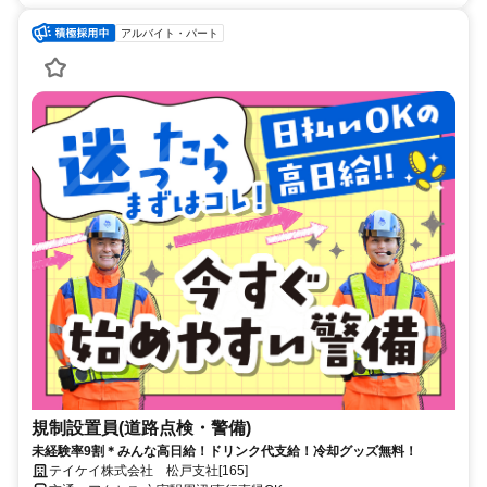
アルバイト・パート
規制設置員(道路点検・警備)
未経験率9割＊みんな高日給！ドリンク代支給！冷却グッズ無料！
テイケイ株式会社 松戸支社[165]