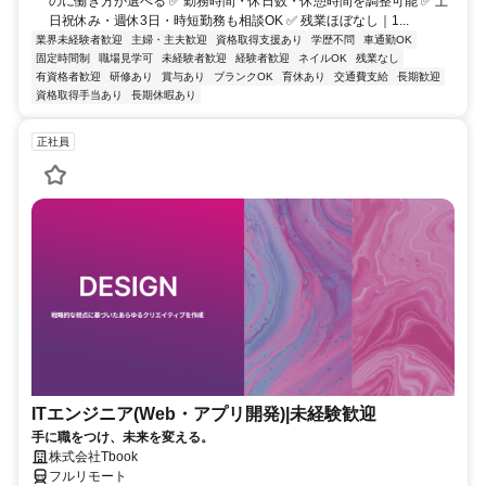
のに働き方が選べる ✅ 勤務時間・休日数・休憩時間を調整可能 ✅ 土
日祝休み・週休3日・時短勤務も相談OK ✅ 残業ほぼなし｜1...
業界未経験者歓迎
主婦・主夫歓迎
資格取得支援あり
学歴不問
車通勤OK
固定時間制
職場見学可
未経験者歓迎
経験者歓迎
ネイルOK
残業なし
有資格者歓迎
研修あり
賞与あり
ブランクOK
育休あり
交通費支給
長期歓迎
資格取得手当あり
長期休暇あり
正社員
ITエンジニア(Web・アプリ開発)|未経験歓迎
手に職をつけ、未来を変える。
株式会社Tbook
フルリモート