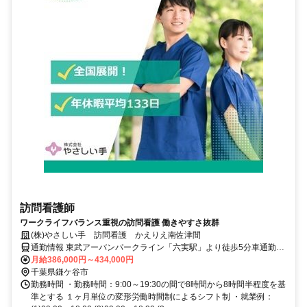
訪問看護師
ワークライフバランス重視の訪問看護 働きやすさ抜群
(株)やさしい手 訪問看護 かえりえ南佐津間
通勤情報 東武アーバンパークライン「六実駅」より徒歩5分車通勤応
相談
月給386,000円～434,000円
千葉県鎌ケ谷市
勤務時間 ・勤務時間：9:00～19:30の間で8時間から8時間半程度を基
準とする １ヶ月単位の変形労働時間制によるシフト制 ・就業例：