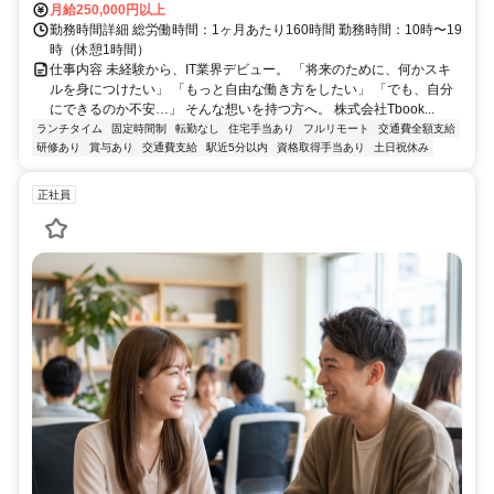
月給250,000円以上
勤務時間詳細 総労働時間：1ヶ月あたり160時間 勤務時間：10時〜19
時（休憩1時間）
仕事内容 未経験から、IT業界デビュー。 「将来のために、何かスキ
ルを身につけたい」 「もっと自由な働き方をしたい」 「でも、自分
にできるのか不安…」 そんな想いを持つ方へ。 株式会社Tbook...
ランチタイム
固定時間制
転勤なし
住宅手当あり
フルリモート
交通費全額支給
研修あり
賞与あり
交通費支給
駅近5分以内
資格取得手当あり
土日祝休み
正社員