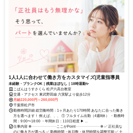
1人1人に合わせて働き方をカスタマイズ|児童指導員
未経験・ブランクOK｜残業ほぼなし｜18時退勤✨
こぱんはうすさくら 松戸六高台教室
交通・アクセス 東武野田線 六実駅より徒歩12分
月給220,000円～260,000円
千葉県松戸市
勤務時間詳細 総労働時間：1ヶ月あたり170時間 あなたに合った働き
方を選べます！ 例えば、、、 ① フルタイム出勤（4週8休） ・勤務時
間：9:00〜18:00 ・年間休日：110日程度 ▶ ...
仕事内容 ✼┈┈┈┈┈┈┈ここがPoint┈┈┈┈┈┈┈✼ ✅ 正社員な
のに働き方が選べる ✅ 勤務時間・休日数・休憩時間を調整可能 ✅ 土