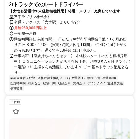
2tトラックでのルートドライバー
【女性も活躍中✨未経験積極採用】待遇・メリット充実しています
三栄ラブリン株式会社
交通・アクセス 「六実駅」より徒歩9分
月給250,000円以上
千葉県松戸市
勤務時間詳細 実働時間：1日あたり8時間 平均勤務日数：1ヶ月あた
り21日 8:00～17:00 （実働8時間／休憩1時間） ✅14時･15時上がり
の時もあります！ 遅くても18時台には仕事終わ...
仕事内容 【家族持ちの方もぜひ！】 未経験スタートの方も積極採用
中！ コミュニケーション力が活きるお仕事。 現在3名の女性ドライバ
ー活躍中！ 主婦さんも活躍しています♬⋆｡˚✩ 基本トラック配送とな
り...
業界未経験者歓迎
資格取得支援あり
バイク通勤OK
学歴不問
車通勤OK
固定時間制
転勤なし
経験不問
研修あり
賞与あり
ブランクOK
交通費支給
長期歓迎
正社員