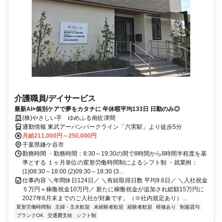
介護職員/デイサービス
最新AI×個別ケアで夢をカタチに 年休暇平均133日 日勤のみ◎
(株)やさしい手 ゆめふる南佐津間
通勤情報 東武アーバンパークライン「六実駅」より徒歩5分
月給211,000円～250,000円
千葉県鎌ケ谷市
勤務時間 ・勤務時間：8:30～19:30の間で8時間から8時間半程度を基
準とする １ヶ月単位の変形労働時間制によるシフト制 ・就業例：
(1)08:30～18:00 (2)09:30～18:30 (3...
仕事内容 ＼年間休日124日／ ＼有給取得日数 平均9.6日／ ＼入社祝金
５万円＋稼働祝金10万円／ 新たに稼働祝金が追加され総額15万円に
2027年6月末までのご入社が対象です。（※社内規定あり）...
変形労働時間制
主婦・主夫歓迎
未経験者歓迎
経験者歓迎
研修あり
制服貸与
ブランクOK
交通費支給
シフト制