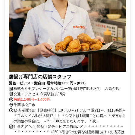
唐揚げ専門店の店舗スタッフ
髪色・ピアス・髭自由♪通常時給1250円～(011)
株式会社セブンシーズカンパニー/唐揚げ専門店ちどり 六高台店
交通・アクセス 六実駅徒歩15分
時給1,140円～1,400円
千葉県松戸市
勤務時間詳細 【勤務時間】 10：00～21：30 ＊週2日～、1日3時間～
＊フルタイム勤務大歓迎！！ ＊シフトは1週間ごとに提出 ＊夕方から
の勤務の場合は、 ～21：30までとなります。 ＊夜...
仕事内容 ＼＼ 髪型・髪色・ピアス自由♪ ／／ ＊＊＊＊＊＊＊＊＊＊
＊＊＊＊＊＊＊＊＊＊ ⭐”30％引き”のお得な社割制度あり ⭐お洒落は