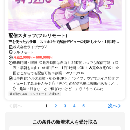
配信スタッフ(フルリモート)
声を使ったお仕事｜スマホ1台で配信デビュー◎顔出しナシ・1日1時間
～OK♪
株式会社ライブナウV
フルリモート
月給2,000円～600,000円
勤務時間・曜日: ⏰勤務時間は自由！ 24時間いつでも配信可能 （深
夜・早朝も自由） ⛅週1日〜、1日1時間～OK！ ⛺完全在宅OK！ 全
国どこからでも配信可能 ✨副業・WワークOK
仕事内容: ＼✨未経験・初心者OK✨／ "ライブナウV"でボイス配信 デ
ビューしてみませんか？ ✋「声だけの配信活動に興味があるけど…」
✋「趣味・好きなことで稼ぎたいけど…」 ✋「やってみた...
週1日からOK
フルリモート
在宅OK
前へ
次へ
1
2
3
4
5
この条件の新着求人を受け取る