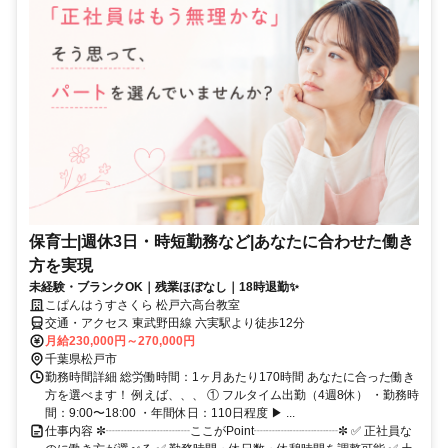
保育士|週休3日・時短勤務など|あなたに合わせた働き
方を実現
未経験・ブランクOK｜残業ほぼなし｜18時退勤✨
こぱんはうすさくら 松戸六高台教室
交通・アクセス 東武野田線 六実駅より徒歩12分
月給230,000円～270,000円
千葉県松戸市
勤務時間詳細 総労働時間：1ヶ月あたり170時間 あなたに合った働き
方を選べます！ 例えば、、、 ① フルタイム出勤（4週8休） ・勤務時
間：9:00〜18:00 ・年間休日：110日程度 ▶ ...
仕事内容 ✼┈┈┈┈┈┈┈ここがPoint┈┈┈┈┈┈┈✼ ✅ 正社員な