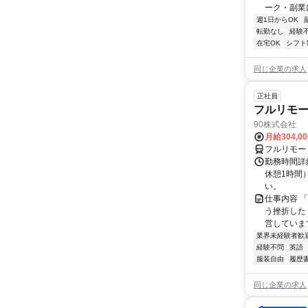
ーク・副業に
週1日からOK
転勤なし
経験
在宅OK
シフト
同じ企業の求人
正社員
フルリモ
90株式会社
月給304,0
フルリモー
勤務時間詳
休憩1時間
い。
仕事内容 
う挫折したく
営しています
業界未経験者歓
経験不問
英語
服装自由
履歴
同じ企業の求人