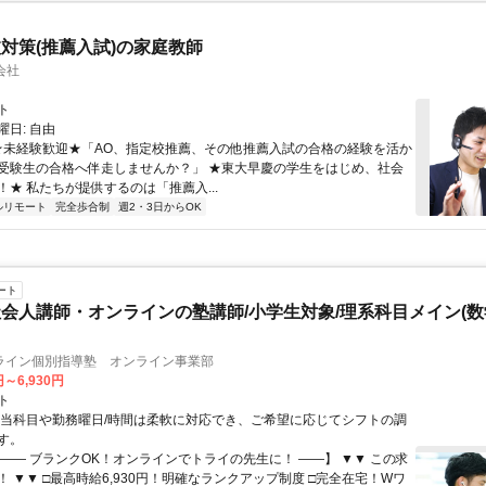
対策(推薦入試)の家庭教師
会社
ト
日: 自由
 ★未経験歓迎★「AO、指定校推薦、その他推薦入試の合格の経験を活か
受験生の合格へ伴走しませんか？」 ★東大早慶の学生をはじめ、社会
！★ 私たちが提供するのは「推薦入...
ルリモート
完全歩合制
週2・3日からOK
ート
会人講師・オンラインの塾講師/小学生対象/理系科目メイン(
ライン個別指導塾 オンライン事業部
円～6,930円
ト
担当科目や勤務曜日/時間は柔軟に対応でき、ご希望に応じてシフトの調
す。
【―― ブランクOK！オンラインでトライの先生に！ ――】 ▼▼ この求
T！ ▼▼ □最高時給6,930円！明確なランクアップ制度 □完全在宅！Wワ