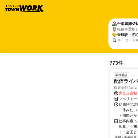
千葉県
布佐
職種を選択
未経験・初心
キーワード
773件
業務委託
配信ライ
株式会社Activa
完全歩合制
フルリモー
勤務時間詳
「休みたい
ト期間だか
仕事内容 
募集／ ✅
ト！全国どこ
主婦・主夫歓迎