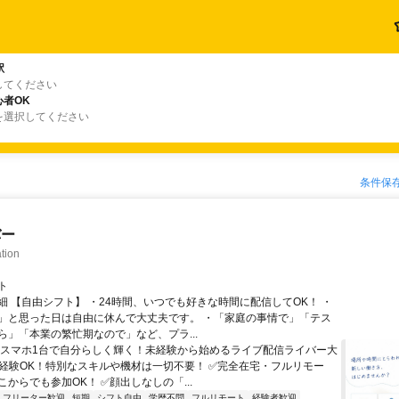
駅
してください
者OK
を選択してください
条件保
バー
tion
ト
細 【自由シフト】 ・24時間、いつでも好きな時間に配信してOK！ ・
」と思った日は自由に休んで大丈夫です。 ・「家庭の事情で」「テス
ら」「本業の繁忙期なので」など、プラ...
＼スマホ1台で自分らしく輝く！未経験から始めるライブ配信ライバー大
未経験OK！特別なスキルや機材は一切不要！ ✅完全在宅・フルリモー
からでも参加OK！ ✅顔出しなしの「...
フリーター歓迎
短期
シフト自由
学歴不問
フルリモート
経験者歓迎