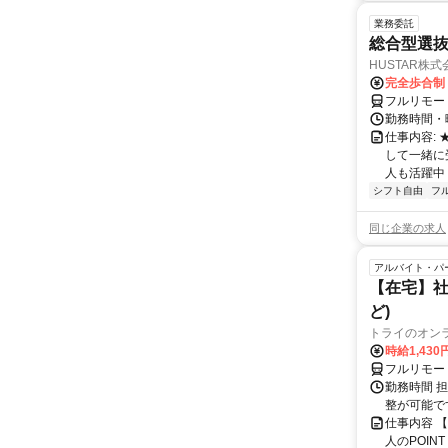
業務委託
総合型選抜
HUSTAR株式
完全歩合制
フルリモー
勤務時間・曜
仕事内容:
して一緒に
人も活躍中
シフト自由
フ
同じ企業の求人
アルバイト・パ
【在宅】社
ど)
トライのオン
時給1,430
フルリモー
勤務時間 
整が可能で
仕事内容 
人のPOIN