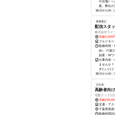
や店舗）へ
案。弊社の
週1日からOK
業務委託
配信スタッ
株式会社ライ
月給2,000
フルリモー
勤務時間・
由） ⛅週1
副業・Wワ
仕事内容: 
ませんか？
ぎたいけど…
週1日からOK
正社員
高齢者向け
宅配クック12
月給250,0
交通・アク
千葉県我孫
勤務時間詳細