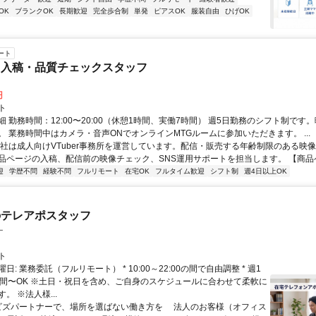
OK
ブランクOK
長期歓迎
完全歩合制
単発
ピアスOK
服装自由
ひげOK
ート
ツ入稿・品質チェックスタッフ
円
ト
 勤務時間：12:00〜20:00（休憩1時間、実働7時間） 週5日勤務のシフト制です
。 業務時間中はカメラ・音声ONでオンラインMTGルームに参加いただきます。 ...
当社は成人向けVTuber事務所を運営しています。配信・販売する年齢制限のある映
品ページの入稿、配信前の映像チェック、SNS運用サポートを担当します。 【商品ペー
迎
学歴不問
経験不問
フルリモート
在宅OK
フルタイム歓迎
シフト制
週4日以上OK
のテレアポスタッフ
ー
ト
日: 業務委託（フルリモート） * 10:00～22:00の間で自由調整 * 週1
時間〜OK ※土日・祝日を含め、ご自身のスケジュールに合わせて柔軟に
。 ※法人様...
 ビズパートナーで、場所を選ばない働き方を 法人のお客様（オフィス