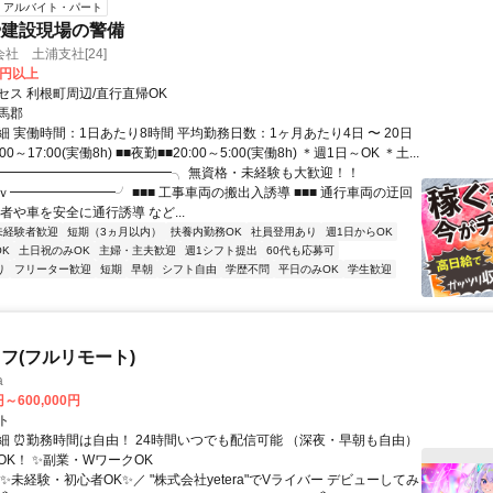
アルバイト・パート
や建設現場の警備
社 土浦支社[24]
0円以上
セス 利根町周辺/直行直帰OK
馬郡
 実働時間：1日あたり8時間 平均勤務日数：1ヶ月あたり4日 〜 20日
00～17:00(実働8h) ■■夜勤■■20:00～5:00(実働8h) ＊週1日～OK ＊土...
╭━━━━━━━━━━━━━╮ 無資格・未経験も大歓迎！！
━━━━━━━━╯ ■■■ 工事車両の搬出入誘導 ■■■ 通行車両の迂回
者や車を安全に通行誘導 など...
未経験者歓迎
短期（3ヵ月以内）
扶養内勤務OK
社員登用あり
週1日からOK
K
土日祝のみOK
主婦・主夫歓迎
週1シフト提出
60代も応募可
り
フリーター歓迎
短期
早朝
シフト自由
学歴不問
平日のみOK
学生歓迎
フ(フルリモート)
a
円～600,000円
ト
細 ⏰勤務時間は自由！ 24時間いつでも配信可能 （深夜・早朝も自由）
OK！ ✨副業・WワークOK
✨未経験・初心者OK✨／ "株式会社yetera"でVライバー デビューしてみ