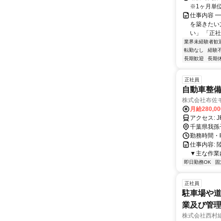
※1ヶ月単
仕事内容 
を築きたい
い」 「正社
業界未経験者歓
転勤なし
経験
長期歓迎
長期
正社員
自動車整
株式会社布佐
月給280,0
ア
千葉県我孫
勤務時間・曜
仕事内容:
▼主な作業
即日勤務OK
固
正社員
駐車場や
業及び管
株式会社西村