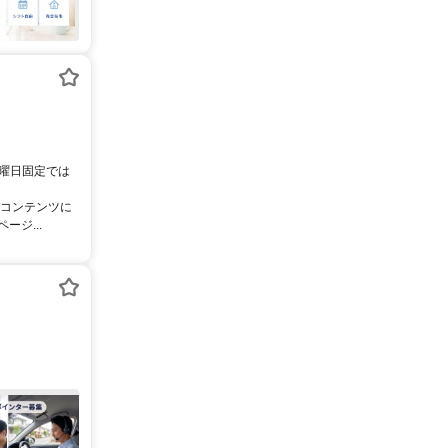
。曜日固定では
像コンテンツに
ジ...