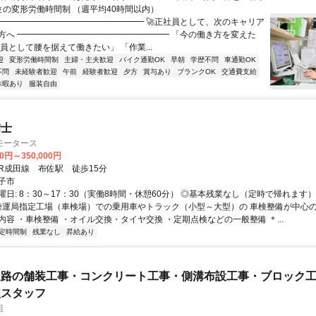
位の変形労働時間制 （週平均40時間以内）
━━━━━━━━━━━━━━━━━━ 🚀正社員として、次のキャリア
方へ ━━━━━━━━━━━━━━━━━━ 「今の働き方を変えた
員として腰を据えて働きたい」 「作業...
迎
変形労働時間制
主婦・主夫歓迎
バイク通勤OK
早朝
学歴不問
車通勤OK
不問
未経験者歓迎
午前
経験者歓迎
夕方
賞与あり
ブランクOK
交通費支給
休暇あり
服装自由
備士
モータース
00円～350,000円
クセス: JR成田線 布佐駅 徒歩15分
子市
日: 8：30～17：30（実働8時間・休憩60分） ◎基本残業なし（定時で帰れます）
 陸運局指定工場（車検場）での乗用車やトラック（小型～大型）の 車検整備が中心
内容 ・車検整備 ・オイル交換・タイヤ交換 ・定期点検などの一般整備 ＊...
定時間制
残業なし
昇給あり
道路の舗装工事・コンクリート工事・側溝布設工事・ブロック
理スタッフ
組