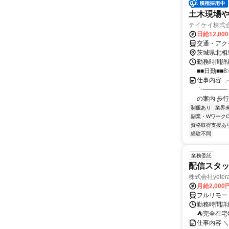
土木現場
テイケイ株式会
日給12,00
交通・アク
茨城県北相
勤務時間詳細
■■日勤■■8:
仕事内容 
╰━━━━ｖ
の案内 歩行
制服あり
業界
副業・WワークO
資格取得支援あ
経験不問
業務委託
配信スタッ
株式会社yeter
月給2,000
フルリモー
勤務時間詳
⛺完全在宅
仕事内容 ＼