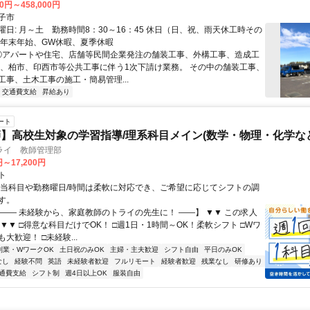
00円～458,000円
子市
曜日: 月～土 勤務時間8：30～16：45 休日（日、祝、雨天休工時その
 年末年始、GW休暇、夏季休暇
 ①アパートや住宅、店舗等民間企業発注の舗装工事、外構工事、造成工
県、柏市、印西市等公共工事に伴う1次下請け業務。 その中の舗装工事、
工事、土木工事の施工・簡易管理...
交通費支給
昇給あり
ート
】高校生対象の学習指導/理系科目メイン(数学・物理・化学など
ライ 教師管理部
円～17,200円
ト
担当科目や勤務曜日/時間は柔軟に対応でき、ご希望に応じてシフトの調
す。
【―― 未経験から、家庭教師のトライの先生に！ ――】 ▼▼ この求人
！ ▼▼ □得意な科目だけでOK！ □週1日・1時間～OK！柔軟シフト □Wワ
大歓迎！ □未経験...
副業・WワークOK
土日祝のみOK
主婦・主夫歓迎
シフト自由
平日のみOK
なし
経験不問
英語
未経験者歓迎
フルリモート
経験者歓迎
残業なし
研修あり
通費支給
シフト制
週4日以上OK
服装自由