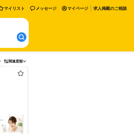
マイリスト
メッセージ
マイページ
求人掲載のご相談
存
関連度順