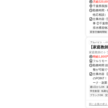
月給320,6
千葉県我孫
勤務時間・
他応相談）
仕事内容:
事 ②千葉
排水構造物
変形労働時間制
アルバイト・パ
【家庭教師
家庭教師のト
時給1,800
フルリモー
勤務時間 
整が可能で
仕事内容 
のPOINT
ーク・副業も
週1日からOK
学生歓迎
転勤
ブランクOK
交
同じ企業の求人