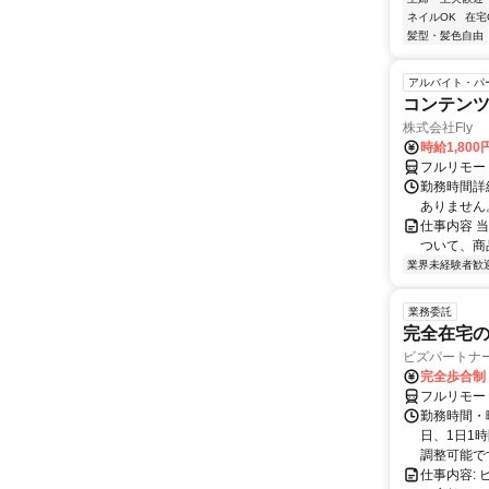
ネイルOK
在宅
髪型・髪色自由
アルバイト・パ
コンテン
株式会社Fly
時給1,800
フルリモー
勤務時間詳細
ありません
仕事内容 
ついて、商
業界未経験者歓
業務委託
完全在宅
ビズパートナ
完全歩合制
フルリモー
勤務時間・曜
日、1日1
調整可能です
仕事内容: