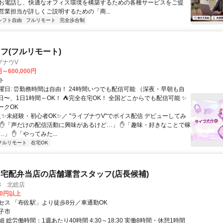
お電話し、快適なオフィス環境を構築するための各種サービスをご提
営業担当が詳しくご説明するための「商...
シフト自由
フルリモート
完全歩合制
フ(フルリモート)
ブナウV
円～600,000円
ト
曜日: ⏰勤務時間は自由！ 24時間いつでも配信可能 （深夜・早朝も自
日〜、1日1時間～OK！ ⛺完全在宅OK！ 全国どこからでも配信可能 ✨
ークOK
＼✨未経験・初心者OK✨／ "ライブナウV"でボイス配信 デビューしてみ
 ✋「声だけの配信活動に興味があるけど…」 ✋「趣味・好きなことで稼
」 ✋「やってみた...
フルリモート
在宅OK
宅配弁当店の店舗運営スタッフ(店長候補)
3 北総店
00円以上
セス 「布佐駅」より徒歩8分／車通勤OK
子市
 総労働時間：1週あたり40時間 4:30～18:30 実働8時間・休憩1時間