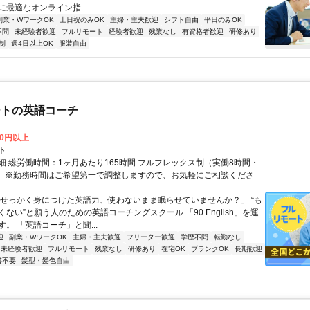
最適なオンライン指...
副業・WワークOK
土日祝のみOK
主婦・主夫歓迎
シフト自由
平日のみOK
不問
未経験者歓迎
フルリモート
経験者歓迎
残業なし
有資格者歓迎
研修あり
制
週4日以上OK
服装自由
ートの英語コーチ
00円以上
ト
細 総労働時間：1ヶ月あたり165時間 フルフレックス制（実働8時間・
） ※勤務時間はご希望第一で調整しますので、お気軽にご相談くださ
「せっかく身につけた英語力、使わないまま眠らせていませんか？」 “も
ない”と願う人のための英語コーチングスクール 「90 English」を運
。 「英語コーチ」と聞...
迎
副業・WワークOK
主婦・主夫歓迎
フリーター歓迎
学歴不問
転勤なし
未経験者歓迎
フルリモート
残業なし
研修あり
在宅OK
ブランクOK
長期歓迎
書不要
髪型・髪色自由