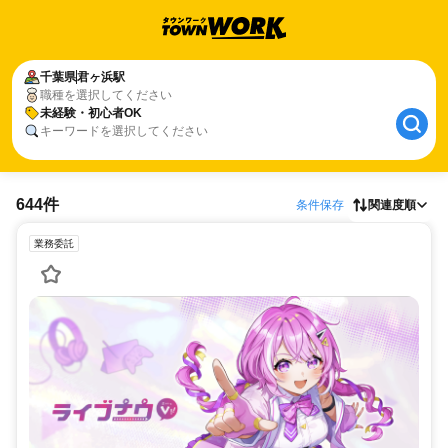
千葉県
君ヶ浜駅
職種を選択してください
未経験・初心者OK
キーワードを選択してください
644件
条件保存
関連度順
業務委託