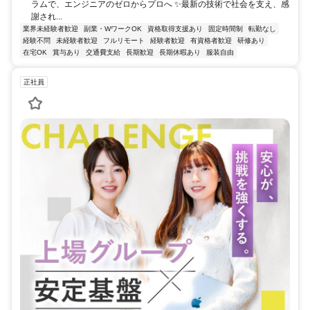
ラムで、エンジニアのゼロからプロへ ✨最新の技術で社会を支え、感
謝され...
業界未経験者歓迎
副業・WワークOK
資格取得支援あり
固定時間制
転勤なし
経験不問
未経験者歓迎
フルリモート
経験者歓迎
有資格者歓迎
研修あり
在宅OK
賞与あり
交通費支給
長期歓迎
長期休暇あり
服装自由
正社員