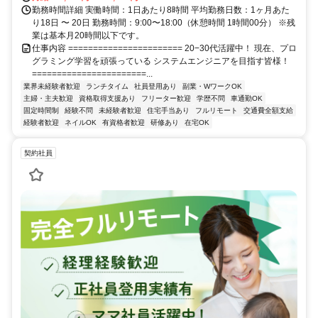
勤務時間詳細 実働時間：1日あたり8時間 平均勤務日数：1ヶ月あた
り18日 〜 20日 勤務時間：9:00〜18:00（休憩時間 1時間00分） ※残
業は基本月20時間以下です。
仕事内容 ======================= 20−30代活躍中！ 現在、プロ
グラミング学習を頑張っている システムエンジニアを目指す皆様！
=======================...
業界未経験者歓迎
ランチタイム
社員登用あり
副業・WワークOK
主婦・主夫歓迎
資格取得支援あり
フリーター歓迎
学歴不問
車通勤OK
固定時間制
経験不問
未経験者歓迎
住宅手当あり
フルリモート
交通費全額支給
経験者歓迎
ネイルOK
有資格者歓迎
研修あり
在宅OK
契約社員