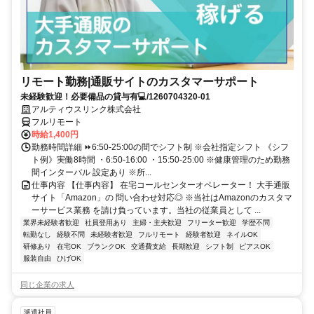
リモート勤務|通販サイトのカスタマーサポート
未経験歓迎！必要備品の貸与有💻/1260704320-01
アルティウスリンク株式会社
フルリモート
時給1,400円
勤務時間詳細 ⏩6:50-25:00の間でシフト制 ※会社指定シフト 《シフ
ト例》実働8時間 ・6:50-16:00 ・15:50-25:00 ※健康管理のため勤務
間インターバル 設定あり ※所...
仕事内容 【仕事内容】 在宅コールセンターオペレーター！ 大手通販
サイト「Amazon」の 問い合わせ対応◎ ※当社はAmazonのカスタマ
ーサービス業務 を請け負っています。当社の従業員として ...
業界未経験者歓迎
社員登用あり
主婦・主夫歓迎
フリーター歓迎
学歴不問
転勤なし
経験不問
未経験者歓迎
フルリモート
経験者歓迎
ネイルOK
研修あり
在宅OK
ブランクOK
交通費支給
長期歓迎
シフト制
ピアスOK
服装自由
ひげOK
同じ企業の求人
派遣社員