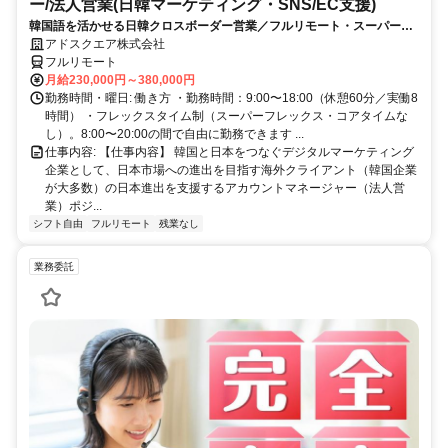
ー/法人営業(日韓マーケティング・SNS/EC支援)
韓国語を活かせる日韓クロスボーダー営業／フルリモート・スーパーフ
レックス
アドスクエア株式会社
フルリモート
月給230,000円～380,000円
勤務時間・曜日: 働き方 ・勤務時間：9:00〜18:00（休憩60分／実働8
時間） ・フレックスタイム制（スーパーフレックス・コアタイムな
し）。8:00〜20:00の間で自由に勤務できます ...
仕事内容: 【仕事内容】 韓国と日本をつなぐデジタルマーケティング
企業として、日本市場への進出を目指す海外クライアント（韓国企業
が大多数）の日本進出を支援するアカウントマネージャー（法人営
業）ポジ...
シフト自由
フルリモート
残業なし
業務委託