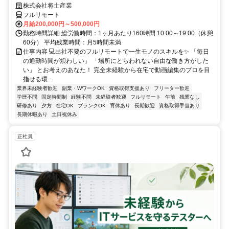
株式会社将士産業
フルリモート
月給200,000円～500,000円
勤務時間詳細 総労働時間：1ヶ月あたり160時間 10:00～19:00（休憩
60分） 平均残業時間：月5時間未満
仕事内容 💻出社不要のフルリモートで一生モノのスキルを✨ 「毎日
の通勤時間が煩わしい」 「場所にとらわれない自由な働き方がした
い」 とお考えのあなた！ 完全未経験から在宅で動画編集のプロを目
指せる環...
業界未経験者歓迎
副業・WワークOK
資格取得支援あり
フリーター歓迎
学歴不問
固定時間制
経験不問
未経験者歓迎
フルリモート
午前
残業なし
研修あり
夕方
在宅OK
ブランクOK
育休あり
長期歓迎
資格取得手当あり
長期休暇あり
土日祝休み
正社員