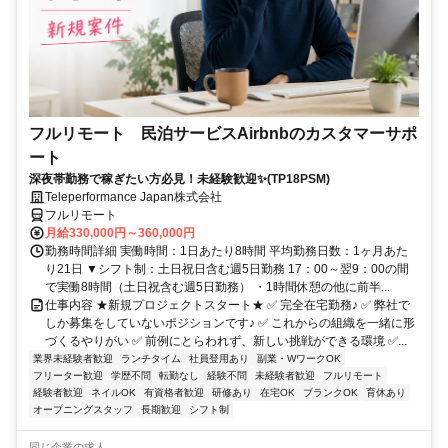
フルリモート 民泊サービスAirbnbのカスタマーサポ
ート
深夜帯勤務で稼ぎたい方必見！未経験歓迎✨(TP18PSM)
Teleperformance Japan株式会社
フルリモート
月給330,000円～360,000円
勤務時間詳細 実働時間：1日あたり8時間 平均勤務日数：1ヶ月あた
り21日 ▼シフト制：土日祝日含む週5日勤務 17：00～翌9：00の間
で実働8時間（土日祝含む週5日勤務） ・1時間休憩の他に前半...
仕事内容 ★新規プロジェクトスタート★ ✅ 完全在宅勤務♪ ✅ 弊社で
しか募集をしていないポジションです♪ ✅ これからの組織を一緒に形
づくるやりがい ✅ 前例にとらわれず、新しい挑戦ができる環境 ✅...
業界未経験者歓迎
ランチタイム
社員登用あり
副業・WワークOK
フリーター歓迎
学歴不問
転勤なし
経験不問
未経験者歓迎
フルリモート
経験者歓迎
ネイルOK
有資格者歓迎
研修あり
在宅OK
ブランクOK
育休あり
オープニングスタッフ
長期歓迎
シフト制
同じ企業の求人