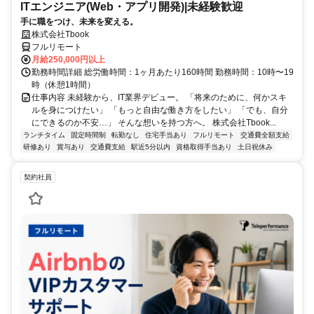
ITエンジニア(Web・アプリ開発)|未経験歓迎
手に職をつけ、未来を変える。
株式会社Tbook
フルリモート
月給250,000円以上
勤務時間詳細 総労働時間：1ヶ月あたり160時間 勤務時間：10時〜19
時（休憩1時間）
仕事内容 未経験から、IT業界デビュー。 「将来のために、何かスキ
ルを身につけたい」 「もっと自由な働き方をしたい」 「でも、自分
にできるのか不安…」 そんな想いを持つ方へ。 株式会社Tbook...
ランチタイム
固定時間制
転勤なし
住宅手当あり
フルリモート
交通費全額支給
研修あり
賞与あり
交通費支給
駅近5分以内
資格取得手当あり
土日祝休み
契約社員