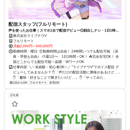
配信スタッフ(フルリモート)
声を使ったお仕事｜スマホ1台で配信デビュー◎顔出しナシ・1日1時間
～OK♪
株式会社ライブナウV
フルリモート
月給2,000円～600,000円
勤務時間・曜日: ⏰勤務時間は自由！ 24時間いつでも配信可能 （深
夜・早朝も自由） ⛅週1日〜、1日1時間～OK！ ⛺完全在宅OK！ 全
国どこからでも配信可能 ✨副業・WワークOK
仕事内容: ＼✨未経験・初心者OK✨／ "ライブナウV"でボイス配信 デ
ビューしてみませんか？ ✋「声だけの配信活動に興味があるけど…」
✋「趣味・好きなことで稼ぎたいけど…」 ✋「やってみた...
週1日からOK
フルリモート
在宅OK
正社員