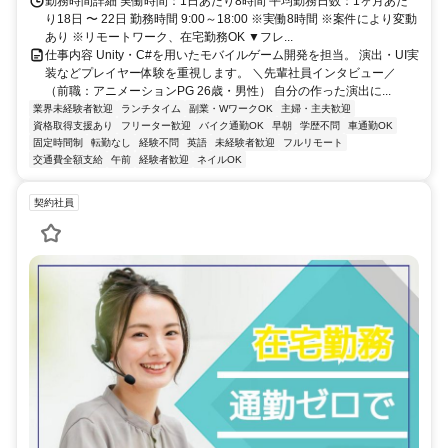
勤務時間詳細 実働時間：1日あたり8時間 平均勤務日数：1ヶ月あた
り18日 〜 22日 勤務時間 9:00～18:00 ※実働8時間 ※案件により変動
あり ※リモートワーク、在宅勤務OK ▼フレ...
仕事内容 Unity・C#を用いたモバイルゲーム開発を担当。 演出・UI実
装などプレイヤー体験を重視します。 ＼先輩社員インタビュー／
（前職：アニメーションPG 26歳・男性） 自分の作った演出に...
業界未経験者歓迎
ランチタイム
副業・WワークOK
主婦・主夫歓迎
資格取得支援あり
フリーター歓迎
バイク通勤OK
早朝
学歴不問
車通勤OK
固定時間制
転勤なし
経験不問
英語
未経験者歓迎
フルリモート
交通費全額支給
午前
経験者歓迎
ネイルOK
契約社員