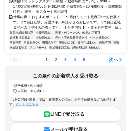
勤務時間 フレックスタイム制度 ＜勤務時間について＞ 9:00～
17:00(実働7時間00分 休憩1時間) ※残業月5～10時間程度 ＜勤務開始
時期＞ 即日～ ※スタート日相談可
仕事内容 ＼おすすめポイント／ 1つ目はリモート勤務OKのお仕事で
す。 2つ目は経験、英語スキルを活かせるお仕事です。 3つ目は正社
員登用の可能性大の求人です。 【 仕事内容 】 ・資金管理業務（日...
業界未経験者歓迎
社員登用あり
副業・WワークOK
60代も応募可
資格取得支援あり
社会保険あり
産休・育休取得実績あり
バイク通勤OK
学歴不問
即日勤務OK
職場見学可
平日のみOK
賞与年1回あり
経験不問
英語
未経験者歓迎
フルリモート
交通費全額支給
経験者歓迎
研修あり
前へ
次へ
1
2
3
4
5
この条件の新着求人を受け取る
千葉県 / 君ヶ浜駅
未経験・初心者OK
「LINEで受け取る」では、新着求人のほか、おすすめ情報なども配信しま
す。
詳しくはこちら
LINEで受け取る
メールで受け取る