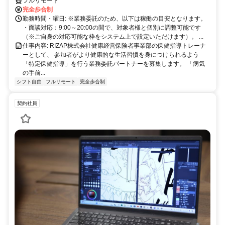
方以降の数時間だけ」など、生活リズムに合わせた時間調整が可能で
フルリモート
す。1件ごとの成果報酬型だから、頑張った分だけ手応えのある収入
完全歩合制
に。充実のサポート体制で、安心の在宅ワークを始めませんか？
勤務時間・曜日: ※業務委託のため、以下は稼働の目安となります。
・面談対応：9:00～20:00の間で、対象者様と個別に調整可能です
（※ご自身の対応可能な枠をシステム上で設定いただけます）。 ...
仕事内容: RIZAP株式会社健康経営保険者事業部の保健指導トレーナ
ーとして、 参加者がより健康的な生活習慣を身につけられるよう
「特定保健指導」を行う業務委託パートナーを募集します。 「病気
の手前...
シフト自由
フルリモート
完全歩合制
契約社員