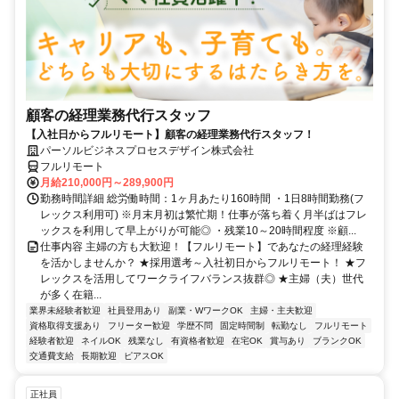
顧客の経理業務代行スタッフ
【入社日からフルリモート】顧客の経理業務代行スタッフ！
パーソルビジネスプロセスデザイン株式会社
フルリモート
月給210,000円～289,900円
勤務時間詳細 総労働時間：1ヶ月あたり160時間 ・1日8時間勤務(フ
レックス利用可) ※月末月初は繁忙期！仕事が落ち着く月半ばはフレ
ックスを利用して早上がりが可能◎ ・残業10～20時間程度 ※顧...
仕事内容 主婦の方も大歓迎！【フルリモート】であなたの経理経験
を活かしませんか？ ★採用選考～入社初日からフルリモート！ ★フ
レックスを活用してワークライフバランス抜群◎ ★主婦（夫）世代
が多く在籍...
業界未経験者歓迎
社員登用あり
副業・WワークOK
主婦・主夫歓迎
資格取得支援あり
フリーター歓迎
学歴不問
固定時間制
転勤なし
フルリモート
経験者歓迎
ネイルOK
残業なし
有資格者歓迎
在宅OK
賞与あり
ブランクOK
交通費支給
長期歓迎
ピアスOK
正社員