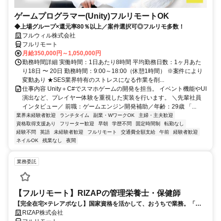
ゲームプログラマー(Unity)フルリモートOK
◆上場グループ×還元率80％以上／案件選択可◎フルリモ多数！
フルウィル株式会社
フルリモート
月給350,000円～1,050,000円
勤務時間詳細 実働時間：1日あたり8時間 平均勤務日数：1ヶ月あた
り18日 〜 20日 勤務時間：9:00～18:00（休憩1時間） ※案件により
変動あり ★SES業界特有のストレスになる作業を削...
仕事内容 Unity＋C#でスマホゲームの開発を担当。 イベント機能やUI
演出など、プレイヤー体験を重視した実装を行います。 ＼先輩社員
インタビュー／ 前職：ゲームエンジン開発補助／年齢：29歳 「...
業界未経験者歓迎
ランチタイム
副業・WワークOK
主婦・主夫歓迎
資格取得支援あり
フリーター歓迎
早朝
学歴不問
固定時間制
転勤なし
経験不問
英語
未経験者歓迎
フルリモート
交通費全額支給
午前
経験者歓迎
ネイルOK
残業なし
夜間
業務委託
【フルリモート】RIZAPの管理栄養士・保健師
【完全在宅×テレアポなし】国家資格を活かして、おうちで業務。「も
う一つの安心」を。主婦・Wワーカー活躍中！「平日の日中だけ」「夕
RIZAP株式会社