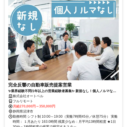
完全反響の自動車販売提案営業
✨業界経験不問/1年以上の営業経験者募集✨ 新規なし！個人ノルマな
し！残業も少なめでプライベートとの両立◎
株式会社オートベル
フルリモート
月給270,000円～350,000円
静岡県沼津市
勤務時間 シフト制 10:00～19:00（実働7時間45分／休憩75分） 実働
時間： １月あたり 163.0時間 残業少なめ：月平均13時間程度 ★1日
30分～1時間程度の残業で帰宅するスタッ...