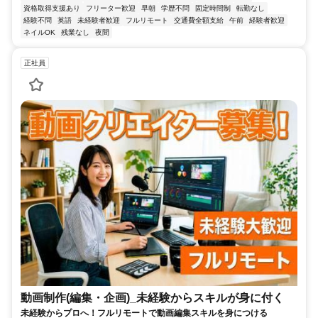
資格取得支援あり
フリーター歓迎
早朝
学歴不問
固定時間制
転勤なし
経験不問
英語
未経験者歓迎
フルリモート
交通費全額支給
午前
経験者歓迎
ネイルOK
残業なし
夜間
正社員
動画制作(編集・企画)_未経験からスキルが身に付く
未経験からプロへ！フルリモートで動画編集スキルを身につける