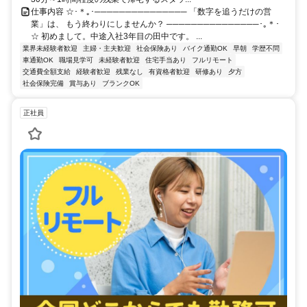
仕事内容 ☆･＊｡･─────────────── 「数字を追うだけの営
業」は、 もう終わりにしませんか？ ───────────────･｡＊･
☆ 初めまして。中途入社3年目の田中です。 ...
業界未経験者歓迎
主婦・主夫歓迎
社会保険あり
バイク通勤OK
早朝
学歴不問
車通勤OK
職場見学可
未経験者歓迎
住宅手当あり
フルリモート
交通費全額支給
経験者歓迎
残業なし
有資格者歓迎
研修あり
夕方
社会保険完備
賞与あり
ブランクOK
正社員