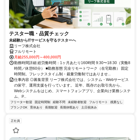
テスター職・品質チェック
未経験からITサービスを守るテスターへ
リーフ株式会社
フルリモート
月給255,000円～400,000円
勤務時間詳細 総労働時間：1ヶ月あたり160時間 9:30〜18:30（実働8
時間／休憩60分） ■勤務形態 完全リモートワーク（在宅勤務） 固定
時間制。フレックスタイム制・裁量労働制ではありませ...
仕事内容 ◎募集背景 リーフ株式会社では、システム・Webサービス
の保守、運用支援を行っています。 近年、既存のお取引先から、
Webシステムをはじめ、スマートフォンアプリ、企業向け業務システ
ム、P...
フリーター歓迎
固定時間制
経験不問
未経験者歓迎
フルリモート
残業なし
ブランクOK
育休あり
長期歓迎
長期休暇あり
土日祝休み
正社員