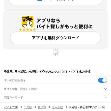
アプリを無料ダウンロード
千葉県、君ヶ浜駅、未経験・初心者OKのアルバイト・バイト求人情報
求人の詳細を表示
条件を追加・変更して検索
市区町村を追加・変更
関連キーワード
完全在宅ワーク 全国
シール貼り 在宅
現在地周辺
ガチャガチャ
犬カフェ
千葉県
駅を追加・変更
バイトTOP
千葉県
銚子市
君ヶ浜駅
未経験・初心者OKのアルバイ
千葉県
すべて