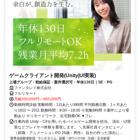
ゲームクライアント開発(Unity|UI実装)
上場グループ・前給保証・案件選択可・年休130日｜SE・PG
ファンタレイ株式会社
フルリモート
月給350,000円～900,000円
勤務時間詳細 実働時間：1日あたり8時間 平均勤務日数：1ヶ月あた
り18日 〜 20日 勤務時間：9:00～18:00 ※実働8時間 ※案件により変
動あり ※リモートワーク、在宅勤務OK ▼フレ...
仕事内容 Unity・C#を用いたモバイルゲーム開発を担当。 演出・UI実
装などプレイヤー体験を重視します。 ＼先輩社員インタビュー／
（前職：アニメーションPG 26歳・男性） 自分の作った演出に...
業界未経験者歓迎
ランチタイム
副業・WワークOK
主婦・主夫歓迎