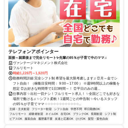
テレフォンアポインター
面接～就業後まで完全リモート✨先輩の95％が子育て中のママ♫
ヴァンテージマネジメント株式会社
フルリモート
時給1,226円～1,920円
勤務時間詳細 完全シフト制 希望を最大限考慮します♫ ⏰月～金でシ
フト自由！ （稼働目安時間： 9:00～17:00 ） ※週9時間以上の稼働を
想定 ⏰お好きな時間帯で1日3時間～！ ⏰平日のみの週...
仕事内容 ✨出社一切ナシ！フルリモート求人！ ✨全国どこでも好きな
場所で働ける♫ ✨シフト柔軟！1週間ごとの申告制 ✨今いるスタッフ
の95％が子育てママ ༶ ༶ ༶ ༶ ༶ ༶ ༶ ༶ ༶ ༶ ༶ ༶...
主婦・主夫歓迎
フリーター歓迎
シフト自由
学歴不問
即日勤務OK
フルリモート
経験者歓迎
ネイルOK
在宅OK
ブランクOK
長期歓迎
シフト制
ピアスOK
服装自由
履歴書不要
友達と応募OK
ひげOK
髪型・髪色自由