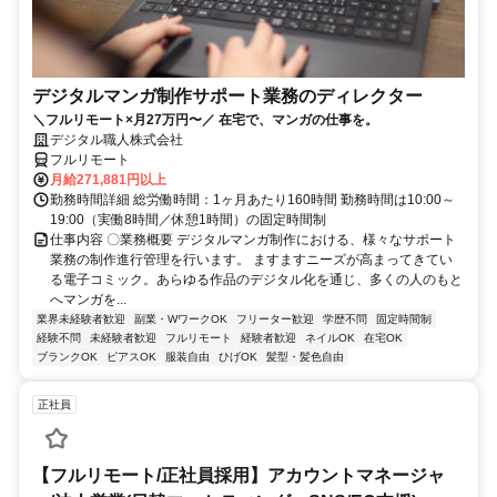
デジタルマンガ制作サポート業務のディレクター
＼フルリモート×月27万円〜／ 在宅で、マンガの仕事を。
デジタル職人株式会社
フルリモート
月給271,881円以上
勤務時間詳細 総労働時間：1ヶ月あたり160時間 勤務時間は10:00～
19:00（実働8時間／休憩1時間）の固定時間制
仕事内容 〇業務概要 デジタルマンガ制作における、様々なサポート
業務の制作進行管理を行います。 ますますニーズが高まってきてい
る電子コミック。あらゆる作品のデジタル化を通じ、多くの人のもと
へマンガを...
業界未経験者歓迎
副業・WワークOK
フリーター歓迎
学歴不問
固定時間制
経験不問
未経験者歓迎
フルリモート
経験者歓迎
ネイルOK
在宅OK
ブランクOK
ピアスOK
服装自由
ひげOK
髪型・髪色自由
正社員
【フルリモート/正社員採用】アカウントマネージャ