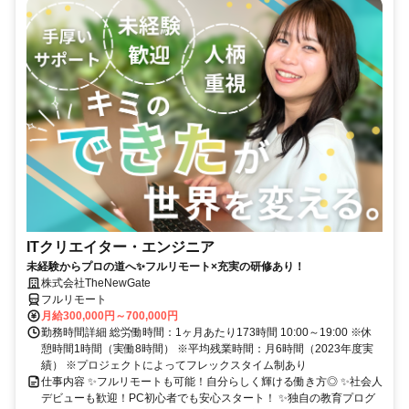
ITクリエイター・エンジニア
未経験からプロの道へ✨フルリモート×充実の研修あり！
株式会社TheNewGate
フルリモート
月給300,000円～700,000円
勤務時間詳細 総労働時間：1ヶ月あたり173時間 10:00～19:00 ※休
憩時間1時間（実働8時間） ※平均残業時間：月6時間（2023年度実
績） ※プロジェクトによってフレックスタイム制あり
仕事内容 ✨フルリモートも可能！自分らしく輝ける働き方◎ ✨社会人
デビューも歓迎！PC初心者でも安心スタート！ ✨独自の教育プログ