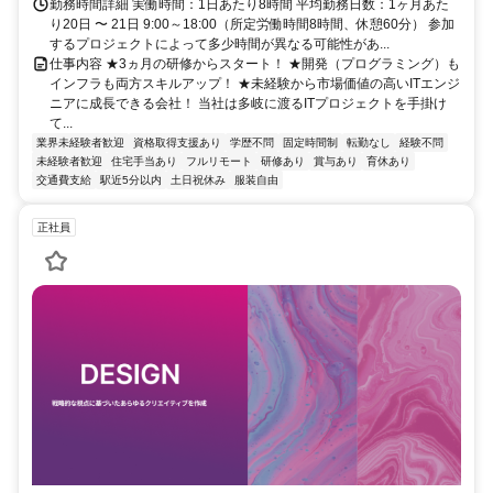
勤務時間詳細 実働時間：1日あたり8時間 平均勤務日数：1ヶ月あた
り20日 〜 21日 9:00～18:00（所定労働時間8時間、休憩60分） 参加
するプロジェクトによって多少時間が異なる可能性があ...
仕事内容 ★3ヵ月の研修からスタート！ ★開発（プログラミング）も
インフラも両方スキルアップ！ ★未経験から市場価値の高いITエンジ
ニアに成長できる会社！ 当社は多岐に渡るITプロジェクトを手掛け
て...
業界未経験者歓迎
資格取得支援あり
学歴不問
固定時間制
転勤なし
経験不問
未経験者歓迎
住宅手当あり
フルリモート
研修あり
賞与あり
育休あり
交通費支給
駅近5分以内
土日祝休み
服装自由
正社員