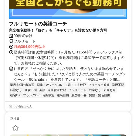
フルリモートの英語コーチ
完全在宅勤務！「好き」も「キャリア」も諦めない働き方可！
90株式会社
フルリモート
月給304,000円以上
勤務時間詳細 総労働時間：1ヶ月あたり165時間 フルフレックス制
（実働8時間・休憩1時間） ※勤務時間はご希望第一で調整しますの
で、お気軽にご相談ください。
仕事内容 「せっかく身につけた英語力、使わないまま眠らせていま
せんか？」 “もう挫折したくない”と願う人のための英語コーチングス
クール 「90 English」を運営しています。 「英語コーチ」と聞...
業界未経験者歓迎
副業・WワークOK
主婦・主夫歓迎
フリーター歓迎
学歴不問
転勤なし
経験不問
英語
未経験者歓迎
フルリモート
残業なし
研修あり
在宅OK
ブランクOK
長期歓迎
服装自由
履歴書不要
髪型・髪色自由
同じ企業の求人
正社員