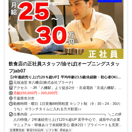
飲食店の正社員スタッフ/油そば(オープニングスタッ
フ)ab07
【2年連続売り上げ120％超UP】平均年齢23.5歳/未経験・初心者OK/他
業界の方も多数活躍中
元祖油堂 本八幡店(株式会社プラーナ)
アクセス: ・JR「八幡駅」より徒歩2分 ・京成電鉄「京成八幡駅」よ
り徒歩3分 ・駅チカ！
月給250,000円～300,000円
千葉県市川市
勤務時間・曜日: 1日実働8時間程度 ※シフト制 （9：30～24：30の
うち） ※ランチタイムに入れる方大歓迎♪♪
仕事内容: ┏━━━━━━━━━━━━━━━━━━━━┓ ＼この求
人の特徴／ 2年連続売り上げ120％超UP 若手中心で、成長中の企業
マニュアル・研修ありで未経験安心 週休2日！プライベートも充実...
交通費支給
駅近5分以内
シフト制
昇給あり