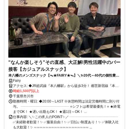
"なんか楽しそう"その直感、大正解!男性活躍中のバー
接客【カジュアルスナック】
本八幡のメンズスナック【ᯓ★FAIRY★ᯓ】＼✨20代～40代の個性豊か
なスタッフが活躍中!!✨／アットホームで温かい隠れ家的カジュアルスナ
Fairy
ックです✌✅ノルマや競争は一切なし！✅週1日～でシフト柔軟！明るく
アクセス: ◆JR総武線『本八幡駅』から徒歩3分！ 都営新宿線『本八
楽しく一緒にお仕事しませんか✩ˎˊ˗
幡駅』からも好アクセス♪ さらに京成線『京成八幡駅』からも徒歩圏
時給1,500円以上
内！ 駅チカで各線からアクセス良好◎ 学校・仕事、お出かけ帰りに
千葉県市川市
寄り道感覚で出勤も♪ 市川駅・下総中山駅・西船橋駅など 総武線沿線
勤務時間・曜日: ◆20:00～LAST ※休憩時間は法定労働時間に則り付
からも通勤ラクラク！ さらに船橋駅・津田沼駅方面からも 電車1本で
与。 ┈┈┈┈┈┈┈┈┈┈┈┈┈┈ ⭐シフトは希望最優先！⭐ ★終電
らくらくアクセス◎
までOK！ ★遅い出勤もOK！ ★週1日～OK！ ...
仕事内容: ＼✨この求人のPOINT✨／ ┈┈┈┈┈┈┈┈┈┈┈┈┈┈
✅未経験者歓迎！✨ ✅服装自由！✨ ✅日払い制度あり！✨ ✅体験入社
も大歓迎！✨ ∽∽∽∽∽∽∽∽∽∽∽∽∽∽∽∽∽∽∽ ...