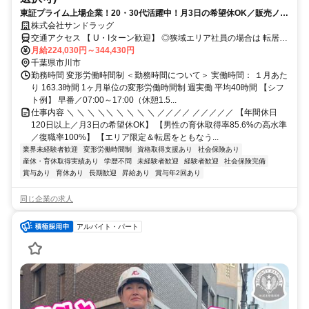
東証プライム上場企業！20・30代活躍中！月3日の希望休OK／販売ノル
マなし／年収例32歳SV816万円／販促企画～商品管理など店舗運営がメ
株式会社サンドラッグ
インの仕事
交通アクセス 【 U・Iターン歓迎】 ◎狭域エリア社員の場合は 転居を
伴う転勤はありません。 ◎マイカー通勤OK
月給224,030円～344,430円
千葉県市川市
勤務時間 変形労働時間制 ＜勤務時間について＞ 実働時間： １月あた
り 163.3時間 1ヶ月単位の変形労働時間制 週実働 平均40時間 【シフ
ト例】 早番／07:00～17:00（休憩1.5...
仕事内容 ＼ ＼ ＼ ＼＼ ＼ ＼ ＼ ＼ ／／／／ ／／／／／ 【年間休日
120日以上／月3日の希望休OK】 【男性の育休取得率85.6%の高水準
／復職率100%】 【エリア限定＆転居をともなう...
業界未経験者歓迎
変形労働時間制
資格取得支援あり
社会保険あり
産休・育休取得実績あり
学歴不問
未経験者歓迎
経験者歓迎
社会保険完備
賞与あり
育休あり
長期歓迎
昇給あり
賞与年2回あり
同じ企業の求人
アルバイト・パート