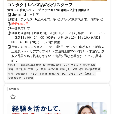
コンタクトレンズ店の受付スタッフ
派遣→正社員へステップアップ可！9/1開始～入社日相談OK
MeniconMiru市川店
交通・アクセス JR総武線 市川駅 徒歩2分／京成本線 市川真間駅 徒歩
10分
時給1,430円
千葉県市川市
勤務時間詳細 【勤務時間】 7時間50分 シフト制 早番 9：45～18：35
／休憩13：00～14：00（60分） 遅番 10：10～19：10／休憩13：
00～14：10（70分） 【時間外労働...
仕事内容 ☆ココがオススメ☆ ・週5日でガッツリ稼げる！ ・派遣→
正社員へキャリアアップ可！ ・交通費上限25000円！ ・常連客が多
数／品質が高く提案しやすい ・商品知識など基礎から学べる 具体
的...
制服あり
業界未経験者歓迎
変形労働時間制
ランチタイム
社員登用あり
主婦・主夫歓迎
フリーター歓迎
学歴不問
転勤なし
経験不問
未経験者歓迎
午前
経験者歓迎
月1シフト提出
研修あり
夕方
ブランクOK
育休あり
交通費支給
長期歓迎
契約社員