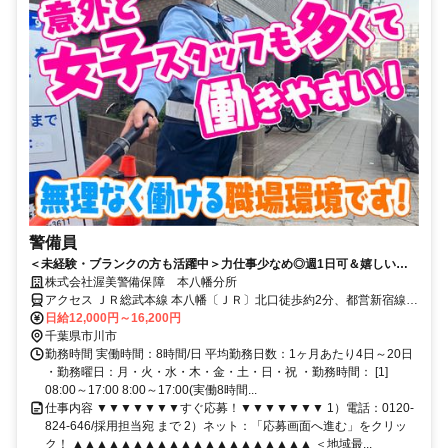
警備員
＜未経験・ブランクの方も活躍中＞力仕事少なめ◎週1日可＆嬉しい日
給日払い♪入社祝い金3万円支給◎
株式会社渥美警備保障 本八幡分所
アクセス ＪＲ総武本線 本八幡〔ＪＲ〕北口徒歩約2分、都営新宿線
本八幡〔新宿線〕A4a口徒歩約3分、京成本線 京成八幡出口3徒歩約4
日給12,000円～16,200円
分
千葉県市川市
勤務時間 実働時間：8時間/日 平均勤務日数：1ヶ月あたり4日～20日
・勤務曜日：月・火・水・木・金・土・日・祝 ・勤務時間： [1]
08:00～17:00 8:00～17:00(実働8時間...
仕事内容 ▼▼▼▼▼▼▼すぐ応募！▼▼▼▼▼▼▼ 1）電話：0120-
824-646/採用担当宛 まで 2）ネット：「応募画面へ進む」をクリッ
ク！ ▲▲▲▲▲▲▲▲▲▲▲▲▲▲▲▲▲▲▲▲ ＜地域最...