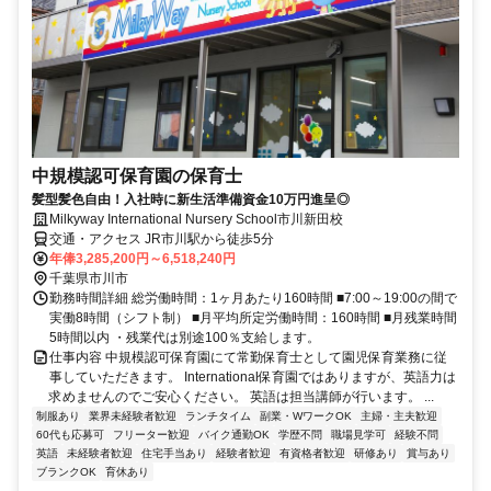
中規模認可保育園の保育士
髪型髪色自由！入社時に新生活準備資金10万円進呈◎
Milkyway International Nursery School市川新田校
交通・アクセス JR市川駅から徒歩5分
年俸3,285,200円～6,518,240円
千葉県市川市
勤務時間詳細 総労働時間：1ヶ月あたり160時間 ■7:00～19:00の間で
実働8時間（シフト制） ■月平均所定労働時間：160時間 ■月残業時間
5時間以内 ・残業代は別途100％支給します。
仕事内容 中規模認可保育園にて常勤保育士として園児保育業務に従
事していただきます。 International保育園ではありますが、英語力は
求めませんのでご安心ください。 英語は担当講師が行います。 ...
制服あり
業界未経験者歓迎
ランチタイム
副業・WワークOK
主婦・主夫歓迎
60代も応募可
フリーター歓迎
バイク通勤OK
学歴不問
職場見学可
経験不問
英語
未経験者歓迎
住宅手当あり
経験者歓迎
有資格者歓迎
研修あり
賞与あり
ブランクOK
育休あり