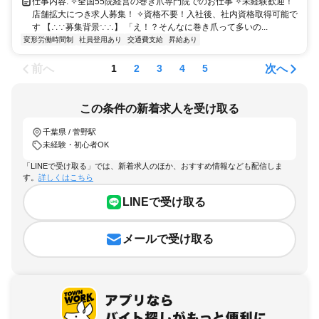
仕事内容: ✧全国55院経営の巻き爪専門院でのお仕事 ✧未経験歓迎！
店舗拡大につき求人募集！ ✧資格不要！入社後、社内資格取得可能で
す 【∴∵募集背景∵∴】 「え！？そんなに巻き爪って多いの...
変形労働時間制
社員登用あり
交通費支給
昇給あり
前へ
次へ
1
2
3
4
5
この条件の新着求人を受け取る
千葉県 / 菅野駅
未経験・初心者OK
「LINEで受け取る」では、新着求人のほか、おすすめ情報なども配信しま
す。
詳しくはこちら
LINEで受け取る
メールで受け取る