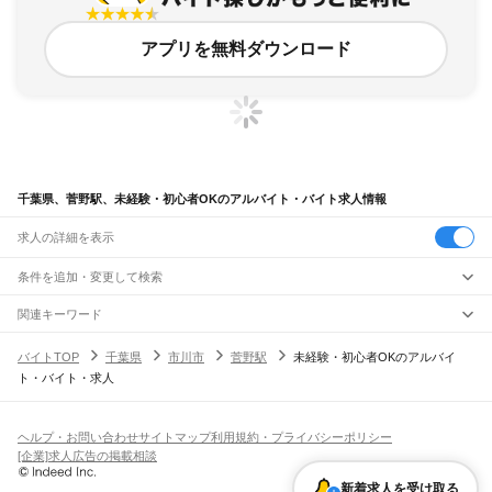
アプリを無料ダウンロード
千葉県、菅野駅、未経験・初心者OKのアルバイト・バイト求人情報
求人の詳細を表示
条件を追加・変更して検索
市区町村を追加・変更
関連キーワード
完全在宅ワーク 全国
シール貼り 在宅
現在地周辺
ガチャガチャ
犬カフェ
千葉県
駅を追加・変更
バイトTOP
千葉県
市川市
菅野駅
未経験・初心者OKのアルバイ
千葉県
すべて
ト・バイト・求人
千葉市
すべて
職種を追加・変更
JR武蔵野線
中央区
花見川区
稲毛区
若葉区
緑区
美浜区
南流山駅
新松戸駅
新八柱駅
東松戸駅
市川大野駅
船橋法典駅
西船橋駅
飲食・フードサービス
銚子市
市川市
船橋市
館山市
木更津市
松戸市
野田市
茂原市
成田市
佐倉市
東金市
特徴を追加・変更
飲食・フードサービス
すべて
ヘルプ・お問い合わせ
サイトマップ
利用規約・プライバシーポリシー
JR中央・総武線
旭市
習志野市
柏市
勝浦市
市原市
流山市
八千代市
我孫子市
鴨川市
鎌ケ谷市
ホールスタッフ
キッチンスタッフ
皿洗い・洗い場
精肉・鮮魚加工
給食調理
人気
[企業]求人広告の掲載相談
市川駅
本八幡駅
下総中山駅
西船橋駅
船橋駅
東船橋駅
津田沼駅
幕張本郷駅
幕張駅
君津市
富津市
浦安市
四街道市
袖ケ浦市
八街市
印西市
白井市
富里市
南房総市
雇用形態を追加・変更
パン屋（ベーカリー）
フードカウンター販売員
バー（BAR）・バーテンダー
日払いOK
高校生歓迎
学生歓迎
深夜の仕事
髪型・髪色自由
ひげOK
ネイルOK
新検見川駅
稲毛駅
西千葉駅
千葉駅
匝瑳市
香取市
山武市
いすみ市
大網白里市
印旛郡
香取郡
山武郡
長生郡
夷隅郡
新着求人を受け取る
飲食店補助（開店・閉店準備）
飲食店（店長・マネージャー）
ピアスOK
アルバイト・パート
履歴書不要
オープニングスタッフ
留学生・外国人活躍中