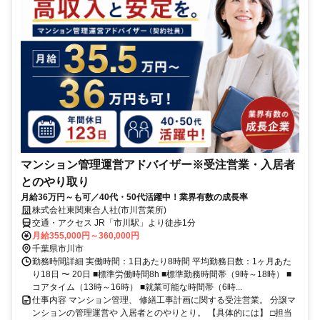
マンション管理運営アドバイザー※受注営業・入居者
とのやり取り
月給36万円～も可／40代・50代活躍中！業界有数の成長率
株式会社東関東合人社(市川営業所)
交通・アクセス JR「市川駅」より徒歩1分
月給355,000円～360,000円
千葉県市川市
勤務時間詳細 実働時間：1日あたり8時間 平均勤務日数：1ヶ月あた
り18日 〜 20日 ■標準労働時間8h ■標準勤務時間帯（9時～18時） ■
コアタイム（13時～16時） ■就業可能な時間帯（6時...
仕事内容 マンション管理、 修繕工事計画に関する受注営業。 分譲マ
ンションの管理運営や 入居者とのやりとり。 【具体的には】 □担当