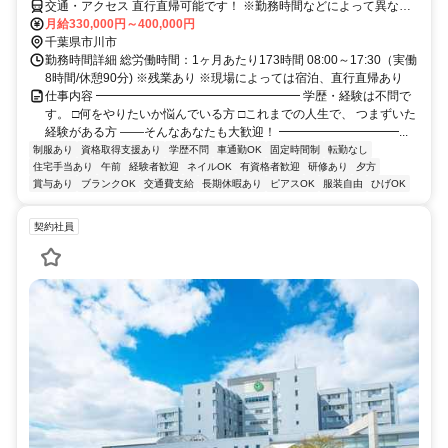
交通・アクセス 直行直帰可能です！ ※勤務時間などによって異なる
場合もございます。
月給330,000円～400,000円
千葉県市川市
勤務時間詳細 総労働時間：1ヶ月あたり173時間 08:00～17:30（実働
8時間/休憩90分) ※残業あり ※現場によっては宿泊、直行直帰あり
仕事内容 ━━━━━━━━━━━━━━━━━ 学歴・経験は不問で
す。 □何をやりたいか悩んでいる方 □これまでの人生で、 つまずいた
経験がある方 ――そんなあなたも大歓迎！ ━━━━━━━━━━...
制服あり
資格取得支援あり
学歴不問
車通勤OK
固定時間制
転勤なし
住宅手当あり
午前
経験者歓迎
ネイルOK
有資格者歓迎
研修あり
夕方
賞与あり
ブランクOK
交通費支給
長期休暇あり
ピアスOK
服装自由
ひげOK
契約社員