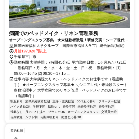
病院でのベッドメイク・リネン管理業務
オープニングスタッフ募集 ★未経験者歓迎！研修充実！シニア世代活
躍中♪面接1回！スピード選考実施中◎
国際医療福祉大学グループ 国際医療福祉大学市川総合病院(病院)
月給197,920円以上
千葉県市川市
勤務時間 実働時間：7時間45分/日 平均勤務日数：1ヶ月あたり21日
・勤務曜日：月・火・水・木・金・土・日・祝 ・勤務時間： [1]
08:00～16:45 [2] 08:30～17:15 ...
仕事内容 大学病院のリネン・ベッドメイクのお仕事です（看護助
手） ★オープニングスタッフ募集★ ＼シニア世代・未経験スタート
多数活躍中／ 大学病院でのリネン管理・ベッドメイクのお仕事です
（看護助手）...
制服あり
業界未経験者歓迎
主婦・主夫歓迎
60代も応募可
フリーター歓迎
バイク通勤OK
学歴不問
転勤なし
経験不問
未経験者歓迎
経験者歓迎
残業なし
月1シフト提出
ブランクOK
オープニングスタッフ
交通費支給
長期歓迎
シフト制
長期休暇あり
友達と応募OK
契約社員