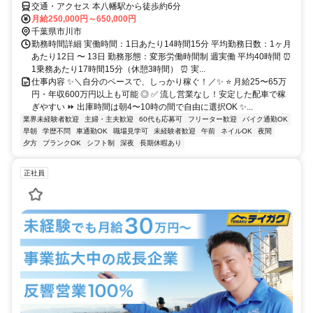
交通・アクセス 本八幡駅から徒歩約6分
月給250,000円～650,000円
千葉県市川市
勤務時間詳細 実働時間：1日あたり14時間15分 平均勤務日数：1ヶ月
あたり12日 〜 13日 勤務形態：変形労働時間制 週実働 平均40時間 ⏰
1乗務あたり17時間15分（休憩3時間） ⏰ 実...
仕事内容 ✨＼自分のペースで、しっかり稼ぐ！／✨ ⭐ 月給25〜65万
円・年収600万円以上も可能 ◎ ✅ 流し営業なし！安定した配車で稼
ぎやすい ⏩ 出庫時間は朝4〜10時の間で自由に選択OK ✨...
業界未経験者歓迎
主婦・主夫歓迎
60代も応募可
フリーター歓迎
バイク通勤OK
早朝
学歴不問
車通勤OK
職場見学可
未経験者歓迎
午前
ネイルOK
夜間
夕方
ブランクOK
シフト制
深夜
長期休暇あり
正社員