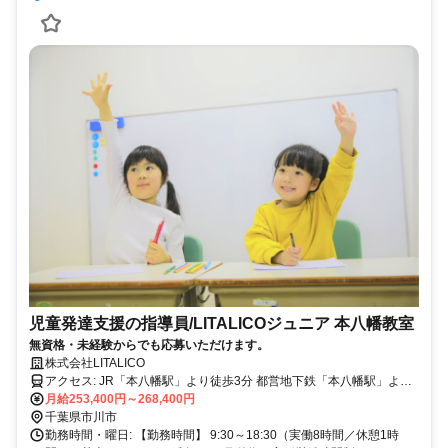
児童発達支援の指導員/LITALICOジュニア 本八幡教室
無資格・未経験からでも応募いただけます。
株式会社LITALICO
アクセス: JR「本八幡駅」より徒歩3分 都営地下鉄「本八幡駅」より
徒歩4分 京成線「京成八幡駅」より徒歩8分
月給253,400円～268,400円
千葉県市川市
勤務時間・曜日: 【勤務時間】 9:30～18:30（実働8時間／休憩1時