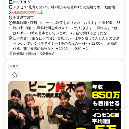
㈱enTRUST
アクセス: 最寄りの<本八幡>駅から徒歩約1分の距離です。 勤務地へ
のアクセスは良好で、通勤がスムーズです。
月給250,000円以上
千葉県市川市
勤務時間・曜日: フレックス制度を取り入れております！ ※10時～23
時の中で自由に勤務時間を組み立てていただきます。 慣れるまでは
は12時～21時を基本としています。 ●歩合で稼げるようにな...
仕事内容: 【主な仕事内容】 営業という仕事を通して人と人とのご縁
をつないでいく仕事です！ <仕事の流れの一例> ▼12:00～ 原稿の
作成、商品知識の勉強など ▼15:00～ 休憩 ▼1...
固定時間制
残業なし
交通費支給
正社員