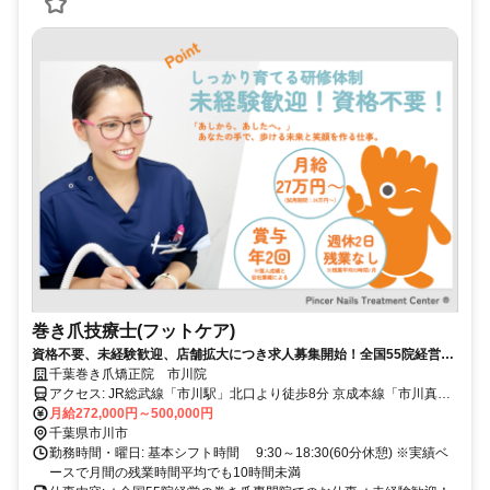
巻き爪技療士(フットケア)
資格不要、未経験歓迎、店舗拡大につき求人募集開始！全国55院経営の
巻き爪専門院で働きませんか？
千葉巻き爪矯正院 市川院
アクセス: JR総武線「市川駅」北口より徒歩8分 京成本線「市川真間
駅」北口より徒歩6分
月給272,000円～500,000円
千葉県市川市
勤務時間・曜日: 基本シフト時間 9:30～18:30(60分休憩) ※実績ベ
ースで月間の残業時間平均でも10時間未満