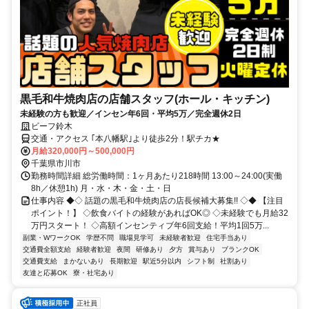
黒毛和牛焼肉店の店舗スタッフ(ホール・キッチン)
未経験の方も歓迎／インセン年6回・平均5万／完全週休2日
ビーフ鈴木
交通・アクセス ｢本八幡駅｣より徒歩2分！駅チカ★
月給320,000円～500,000円
千葉県市川市
勤務時間詳細 総労働時間：1ヶ月あたり218時間 13:00～24:00(実働
8h／休憩1h) 月・水・木・金・土・日
仕事内容 ◆◇ 話題の黒毛和牛焼肉店の店長候補大募集!! ◇◆ 【注目
ポイント！】 ◇飲食バイトの経験があればOK◎ ◇未経験でも月給32
万円スタート！ ◇高額インセンティブ年6回支給！平均1回5万...
副業・WワークOK
学歴不問
職場見学可
未経験者歓迎
住宅手当あり
交通費全額支給
経験者歓迎
夜間
研修あり
夕方
賞与あり
ブランクOK
交通費支給
まかないあり
長期歓迎
駅近5分以内
シフト制
社割あり
友達と応募OK
寮・社宅あり
正社員