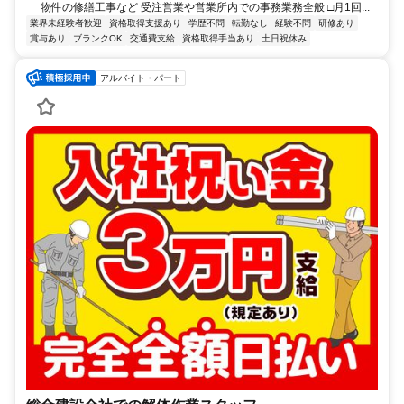
物件の修繕工事など 受注営業や営業所内での事務業務全般 □月1回...
業界未経験者歓迎
資格取得支援あり
学歴不問
転勤なし
経験不問
研修あり
賞与あり
ブランクOK
交通費支給
資格取得手当あり
土日祝休み
アルバイト・パート