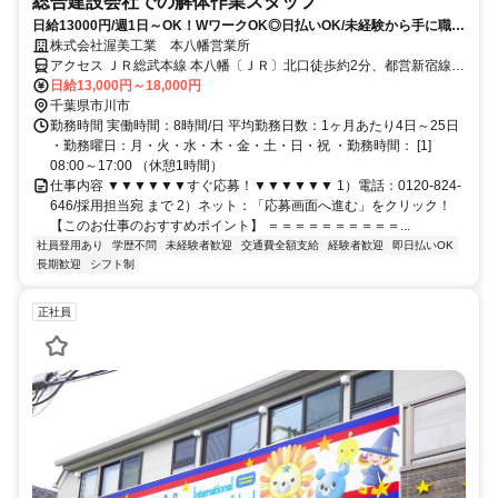
総合建設会社での解体作業スタッフ
日給13000円/週1日～OK！WワークOK◎日払いOK/未経験から手に職
を。入社祝い金3万円支給◎
株式会社渥美工業 本八幡営業所
アクセス ＪＲ総武本線 本八幡〔ＪＲ〕北口徒歩約2分、都営新宿線
本八幡〔新宿線〕A4a口徒歩約3分、京成本線 京成八幡出口3徒歩約4
日給13,000円～18,000円
分
千葉県市川市
勤務時間 実働時間：8時間/日 平均勤務日数：1ヶ月あたり4日～25日
・勤務曜日：月・火・水・木・金・土・日・祝 ・勤務時間： [1]
08:00～17:00 （休憩1時間）
仕事内容 ▼▼▼▼▼▼すぐ応募！▼▼▼▼▼▼ 1）電話：0120-824-
646/採用担当宛 まで 2）ネット：「応募画面へ進む」をクリック！
【このお仕事のおすすめポイント】 ＝＝＝＝＝＝＝＝＝＝...
社員登用あり
学歴不問
未経験者歓迎
交通費全額支給
経験者歓迎
即日払いOK
長期歓迎
シフト制
正社員