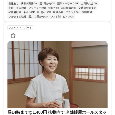
制服あり
扶養内勤務OK
週1日からOK
副業・WワークOK
土日祝のみOK
主婦・主夫歓迎
フリーター歓迎
学歴不問
未経験者歓迎
交通費全額支給
経験者歓迎
ネイルOK
即日払いOK
研修あり
ブランクOK
長期歓迎
フルタイム歓迎
週2・3日からOK
シフト制
ピアスOK
アルバイト・パート
昼14時まで@1,400円 扶養内で 老舗鰻屋ホールスタッ