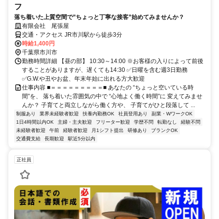
フ
落ち着いた上質空間で”ちょっと丁寧な接客”始めてみませんか？
有限会社 尾張屋
交通・アクセス JR市川駅から徒歩3分
時給1,400円
千葉県市川市
勤務時間詳細 【昼の部】 10:30～14:00 ※お客様の入りによって前後
することがありますが、遅くても14:30 ✅日曜を含む週3日勤務
✅G.W.や丑やお盆、年末年始に出れる方大歓迎
仕事内容 ■＝＝＝＝＝＝＝＝＝■ あなたの “ちょっと空いている時
間”を、 落ち着いた雰囲気の中で “心地よく働く時間”に 変えてみませ
んか？ 子育てと両立しながら働く方や、 子育てがひと段落して ...
制服あり
業界未経験者歓迎
扶養内勤務OK
社員登用あり
副業・WワークOK
1日4時間以内OK
主婦・主夫歓迎
フリーター歓迎
学歴不問
転勤なし
経験不問
未経験者歓迎
午前
経験者歓迎
月1シフト提出
研修あり
ブランクOK
交通費支給
長期歓迎
駅近5分以内
正社員