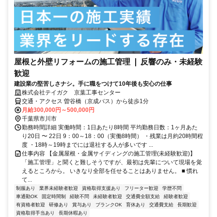
屋根と外壁リフォームの施工管理 ❘ 反響のみ・未経験
歓迎
建設業の堅苦しさナシ。手に職をつけて10年後も安心の仕事
株式会社テイガク 京葉工事センター
交通・アクセス 曽谷橋（京成バス）から徒歩1分
月給300,000円～500,000円
千葉県市川市
勤務時間詳細 実働時間：1日あたり8時間 平均勤務日数：1ヶ月あた
り20日 〜 22日 9：00～18：00（実働8時間） ・残業は月約20時間程
度 ・18時～19時までには退社する人が多いです ...
仕事内容 【金属屋根・金属サイディングの施工管理(未経験歓迎)】
「施工管理」と聞くと難しそうですが、最初は先輩について現場を覚
えるところから。 いきなり全部を任せることはありません。 ■ 慣れ
て...
制服あり
業界未経験者歓迎
資格取得支援あり
フリーター歓迎
学歴不問
車通勤OK
固定時間制
経験不問
未経験者歓迎
交通費全額支給
経験者歓迎
有資格者歓迎
研修あり
賞与あり
ブランクOK
育休あり
交通費支給
長期歓迎
資格取得手当あり
長期休暇あり