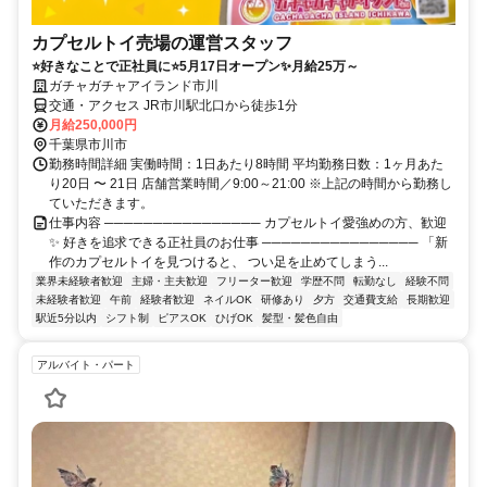
カプセルトイ売場の運営スタッフ
⭐好きなことで正社員に⭐5月17日オープン✨月給25万～
ガチャガチャアイランド市川
交通・アクセス JR市川駅北口から徒歩1分
月給250,000円
千葉県市川市
勤務時間詳細 実働時間：1日あたり8時間 平均勤務日数：1ヶ月あた
り20日 〜 21日 店舗営業時間／9:00～21:00 ※上記の時間から勤務し
ていただきます。
仕事内容 ──────────────── カプセルトイ愛強めの方、歓迎
✨ 好きを追求できる正社員のお仕事 ──────────────── 「新
作のカプセルトイを見つけると、 つい足を止めてしまう...
業界未経験者歓迎
主婦・主夫歓迎
フリーター歓迎
学歴不問
転勤なし
経験不問
未経験者歓迎
午前
経験者歓迎
ネイルOK
研修あり
夕方
交通費支給
長期歓迎
駅近5分以内
シフト制
ピアスOK
ひげOK
髪型・髪色自由
アルバイト・パート