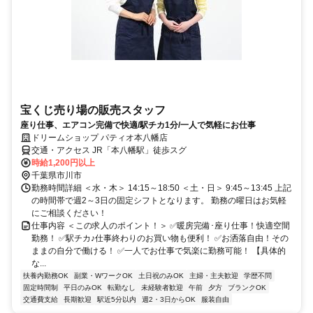
宝くじ売り場の販売スタッフ
座り仕事、エアコン完備で快適/駅チカ1分/一人で気軽にお仕事
ドリームショップ パティオ本八幡店
交通・アクセス JR「本八幡駅」徒歩スグ
時給1,200円以上
千葉県市川市
勤務時間詳細 ＜水・木＞ 14:15～18:50 ＜土・日＞ 9:45～13:45 上記
の時間帯で週2～3日の固定シフトとなります。 勤務の曜日はお気軽
にご相談ください！
仕事内容 ＜この求人のポイント！＞ ✅暖房完備･座り仕事！快適空間
勤務！ ✅駅チカ♪仕事終わりのお買い物も便利！ ✅お洒落自由！その
ままの自分で働ける！ ✅一人でお仕事で気楽に勤務可能！ 【具体的
な...
扶養内勤務OK
副業・WワークOK
土日祝のみOK
主婦・主夫歓迎
学歴不問
固定時間制
平日のみOK
転勤なし
未経験者歓迎
午前
夕方
ブランクOK
交通費支給
長期歓迎
駅近5分以内
週2・3日からOK
服装自由