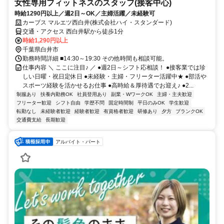
女性専用フィットネスのスタッフ(接客中心)
時給1290円以上／週2日～OK／主婦活躍／未経験可
カーブス マルエツ西白井(株式会社ハイ・スタンダード)
交通・アクセス 西白井駅から徒歩1分
時給1,290円以上
千葉県白井市
勤務時間詳細 ■14:30～19:30 その他時間も相談可能。
仕事内容 ＼ ここに注目♪ ／ ●週2日～シフト応相談！ ●接客業では珍
しい日曜・祝日定休日 ●未経験・主婦・フリーター活躍中★ ●部活や
スポーツ経験を活かせるお仕事 ●高時給＆厚待遇でお迎え♪ ●2...
制服あり
扶養内勤務OK
社員登用あり
副業・WワークOK
主婦・主夫歓迎
フリーター歓迎
シフト自由
学歴不問
固定時間制
平日のみOK
学生歓迎
転勤なし
未経験者歓迎
経験者歓迎
有資格者歓迎
研修あり
夕方
ブランクOK
交通費支給
長期歓迎
アルバイト・パート