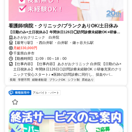
看護師/病院・クリニック/ブランクありOK/土日休み
【日勤のみ×土日祝休み】年間休日126日⭕訪問診療未経験OK⭐研修充
実のクリニックで安心スタート✨
あさがおクリニック 白井院
【最寄り駅】 ・西白井駅 ・白井駅 ・鎌ヶ谷大仏駅
月給330,000円
千葉県白井市
【勤務時間】 1) 09：00～18：00
【仕事内容】 【仕事内容】 あさがおクリニック 白井院 【日勤のみ×
土日祝休み】 年間休日126日◎訪問診療未経験OK ☆研修充実のクリ
ニックで安心スタート♪ ●医師の訪問診療に同行し、採血やバ...
長期
学歴不問
経験者歓迎
ブランクOK
シフト制
昇給あり
アルバイト・パート