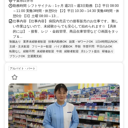
井南口徒歩約34分
千葉県白井市
勤務時間 シフトサイクル：1ヶ月 週2日～週3日勤務 【1】平日 08:00
～11:00 実働3時間・休憩0分 【2】平日 10:30～14:30 実働4時間・休
憩0分 【3】土曜 08:00～13:...
仕事内容 【仕事内容】 病院内売店での接客販売のお仕事です。 難し
い作業はないので、未経験からでも安心して始められます☆ 【具体
的には】 ・接客、レジ ・金銭管理、商品在庫管理など ◎画面をタッ
プ＆...
制服あり
業界未経験者歓迎
扶養内勤務OK
副業・WワークOK
1日4時間以内OK
主婦・主夫歓迎
フリーター歓迎
バイク通勤OK
早朝
学歴不問
平日のみOK
転勤なし
経験不問
未経験者歓迎
午前
経験者歓迎
月1シフト提出
研修あり
ブランクOK
交通費支給
アルバイト・パート