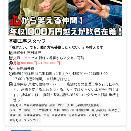
基礎工事スタッフ
「稼ぎたい。でも、働き方も妥協したくない。」を叶えます！
株式会社吉村建設
交通・アクセス 新鎌ヶ谷駅からアクセス可能
月給300,000円～1,200,000円
千葉県白井市
勤務時間詳細 総労働時間：1週あたり42時間 〜 55時間 8:00～
17:00（休憩2時間） ※残業ほぼなし
仕事内容 戸建て住宅やアパート、店舗などの基礎工事を行う仕事で
す。 建物を支える土台をつくる、なくてはならない工程を担当しま
す。 具体的には、 掘削・整地 型枠の組立 コンクリート打設 重機を
使っ...
制服あり
業界未経験者歓迎
副業・WワークOK
資格取得支援あり
フリーター歓迎
バイク通勤OK
早朝
学歴不問
車通勤OK
固定時間制
転勤なし
経験不問
未経験者歓迎
午前
経験者歓迎
有資格者歓迎
研修あり
夕方
賞与あり
ブランクOK