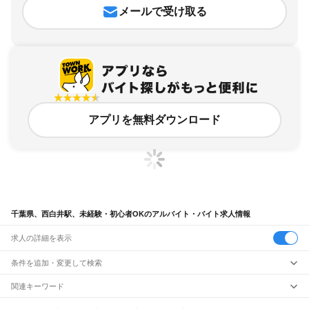
メールで受け取る
アプリを無料ダウンロード
千葉県、西白井駅、未経験・初心者OKのアルバイト・バイト求人情報
求人の詳細を表示
条件を追加・変更して検索
市区町村を追加・変更
関連キーワード
完全在宅ワーク 全国
シール貼り 在宅
現在地周辺
ガチャガチャ
犬カフェ
千葉県