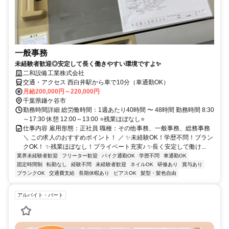
一般事務
未経験者歓迎◎安定して長く働きやすい環境ですよ✨
二和設備工業株式会社
交通・アクセス 西白井駅から車で10分（車通勤OK）
月給200,000円～220,000円
千葉県鎌ケ谷市
勤務時間詳細 総労働時間：1週あたり40時間 〜 48時間 勤務時間 8:30
～17:30 休憩 12:00～13:00 ⭐残業ほぼなし⭐
仕事内容 雇用形態：正社員 職種：その他事務、一般事務、総務事務
＼ この求人のおすすめポイント！ ／ ✨未経験OK！学歴不問！ブラン
クOK！ ✨残業ほぼなし！プライベート充実♪ ✨長く安定して働け...
業界未経験者歓迎
フリーター歓迎
バイク通勤OK
学歴不問
車通勤OK
固定時間制
転勤なし
経験不問
未経験者歓迎
ネイルOK
研修あり
賞与あり
ブランクOK
交通費支給
長期休暇あり
ピアスOK
髪型・髪色自由
アルバイト・パート