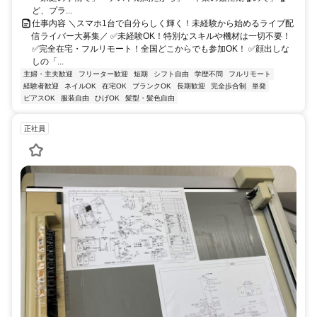
ど、プラ...
仕事内容 ＼スマホ1台で自分らしく輝く！未経験から始めるライブ配
信ライバー大募集／ ✅未経験OK！特別なスキルや機材は一切不要！
✅完全在宅・フルリモート！全国どこからでも参加OK！ ✅顔出しな
しの「...
主婦・主夫歓迎
フリーター歓迎
短期
シフト自由
学歴不問
フルリモート
経験者歓迎
ネイルOK
在宅OK
ブランクOK
長期歓迎
完全歩合制
単発
ピアスOK
服装自由
ひげOK
髪型・髪色自由
正社員