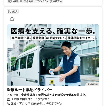
有資格者歓迎
研修あり
ブランクOK
交通費支給
契約社員
医療ルート集配ドライバー
ノルマ無／安定性抜群！普通免許があれば◎✨年休120日以上♪
江東微生物研究所 北総営業所
交通・アクセス 西白井駅より徒歩で20分