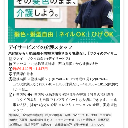
デイサービスでの介護スタッフ
未経験から可能/経験不問/駐車場空きあり/夜勤なし【ツクイのデイサー
ビス/介護スタッフ求人】
ツクイ ツクイ西白井(デイサービス)
アクセス ・北総鉄道北総線「西白井駅」から徒歩約3分
時給1,140円～1,447円
千葉県白井市
勤務時間 ＜勤務時間＞ (1)07:40～18:15(休憩60分) (2)07:40～
17:00(休憩60分) (3)07:40～13:00(休憩なし) (4)13:00～18:15(休憩な
し) ※勤...
仕事内容 ◆仕事内容 休暇制度や福利厚生が豊富！独自の福利厚生
「ツクイPLUS」も自慢です♪プライベートも大切にできます。 ※食
事や入浴、排せつなどの介助 ※レクリエーションの企画、実施 ※他
スタッ...
制服あり
変形労働時間制
社員登用あり
副業・WワークOK
主婦・主夫歓迎
60代も応募可
資格取得支援あり
フリーター歓迎
バイク通勤OK
学歴不問
車通勤OK
職場見学可
転勤なし
未経験者歓迎
経験者歓迎
ネイルOK