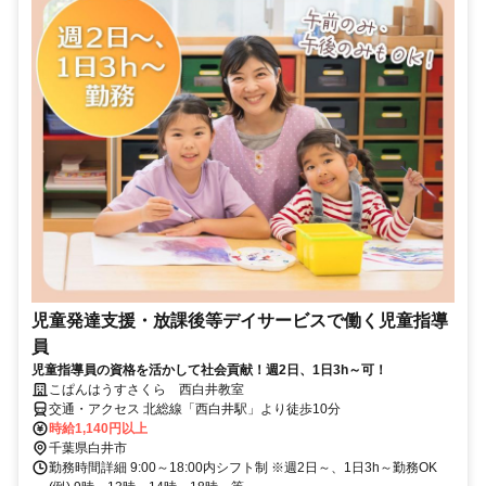
児童発達支援・放課後等デイサービスで働く児童指導
員
児童指導員の資格を活かして社会貢献！週2日、1日3h～可！
こぱんはうすさくら 西白井教室
交通・アクセス 北総線「西白井駅」より徒歩10分
時給1,140円以上
千葉県白井市
勤務時間詳細 9:00～18:00内シフト制 ※週2日～、1日3h～勤務OK