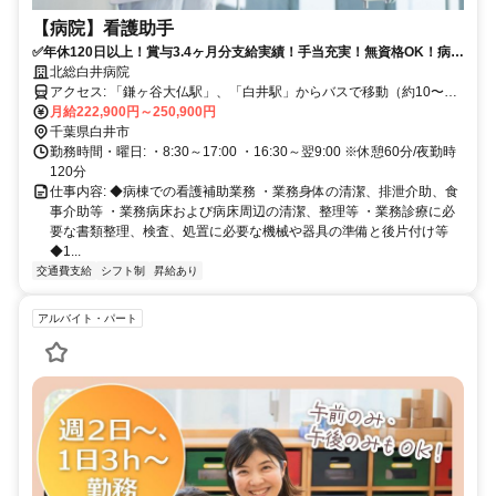
【病院】看護助手
✅年休120日以上！賞与3.4ヶ月分支給実績！手当充実！無資格OK！病院
の看護助手
北総白井病院
アクセス: 「鎌ヶ谷大仏駅」、「白井駅」からバスで移動（約10〜15
分）
月給222,900円～250,900円
千葉県白井市
勤務時間・曜日: ・8:30～17:00 ・16:30～翌9:00 ※休憩60分/夜勤時
120分
仕事内容: ◆病棟での看護補助業務 ・業務身体の清潔、排泄介助、食
事介助等 ・業務病床および病床周辺の清潔、整理等 ・業務診療に必
要な書類整理、検査、処置に必要な機械や器具の準備と後片付け等
◆1...
交通費支給
シフト制
昇給あり
アルバイト・パート