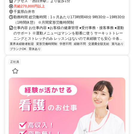
アクセス 「西白井駅」より徒歩1分
月給270,000円以上
千葉県白井市
勤務時間 総労働時間：1ヶ月あたり173時間48分 9時30分～19時30分
（1時間休憩） ※月間変形労働時間制
仕事内容 お仕事内容 ●お客様の健康管理 ●受付事務・接客事務 ●運動
のサポート ※運動メニューはマシンを順番に使う サーキットトレー
ニングとストレッチのみ レッスンはないので未経験でも安心 ※各...
業界未経験者歓迎
変形労働時間制
学歴不問
経験不問
交通費全額支給
賞与あり
ブランクOK
育休あり
正社員