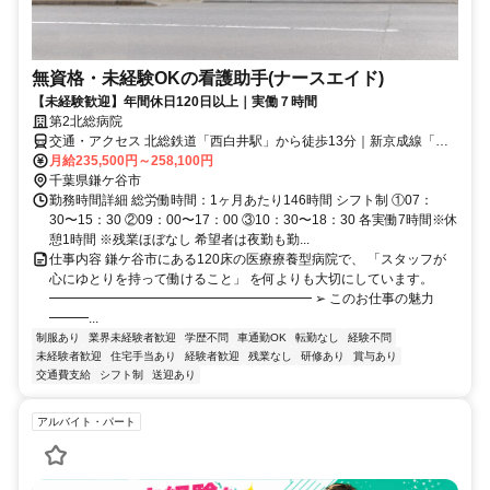
無資格・未経験OKの看護助手(ナースエイド)
【未経験歓迎】年間休日120日以上｜実働７時間
第2北総病院
交通・アクセス 北総鉄道「西白井駅」から徒歩13分｜新京成線「鎌
ヶ谷大仏駅」からバス6分 「ひょうたん」バス停下車徒歩4分
月給235,500円～258,100円
千葉県鎌ケ谷市
勤務時間詳細 総労働時間：1ヶ月あたり146時間 シフト制 ①07：
30〜15：30 ②09：00〜17：00 ③10：30〜18：30 各実働7時間※休
憩1時間 ※残業ほぼなし 希望者は夜勤も勤...
仕事内容 鎌ケ谷市にある120床の医療療養型病院で、 「スタッフが
心にゆとりを持って働けること」 を何よりも大切にしています。
━━━━━━━━━━━━━━━━━━━━ ➢ このお仕事の魅力
━━━...
制服あり
業界未経験者歓迎
学歴不問
車通勤OK
転勤なし
経験不問
未経験者歓迎
住宅手当あり
経験者歓迎
残業なし
研修あり
賞与あり
交通費支給
シフト制
送迎あり
アルバイト・パート