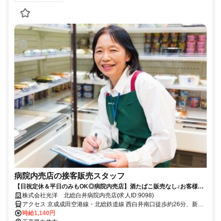
病院内売店の接客販売スタッフ
【日祝定休＆平日のみもOK◎病院内売店】酒たばこ販売なし♪お客様少
なめの穏やかな店舗です☆
株式会社光洋 北総白井病院内売店(求人ID:9098)
アクセス 京成成田空港線・北総鉄道線 西白井南口徒歩約26分、新京
成電鉄 鎌ヶ谷大仏北口徒歩約31分、京成成田空港線・北総鉄道線 白
時給1,140円