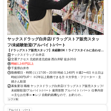
ヤックスドラッグ白井店/ドラッグストア販売スタッ
フ/未経験歓迎/アルバイト/パート
【ドラッグストア販売スタッフ】未経験OK！ライフスタイルに合わせて
働けます◎ヤックスドラッグ白井店
ヤックスドラッグ 白井店
交通アクセス 北総鉄道北総線 西白井駅 徒歩20分
時給1,140円以上
千葉県白井市
勤務曜日・時間 (１) 17:00～20:00 時給 1,140円 ※週2〜4日 ※土日は
時給100円UP！ ※2年以上勤務できる方 ※大学生・フリーター・主
婦さん歓迎
募集要項 職種 ヤックスドラッグ白井店/ドラッグストア販売スタッフ/
未経験歓迎/アルバイト/パート 雇用形態 アルバイト / パート 仕事内容
≪主なお仕事≫ ■ レジ 自動釣銭機なので、お釣りの...
シフト制
アルバイト・パート