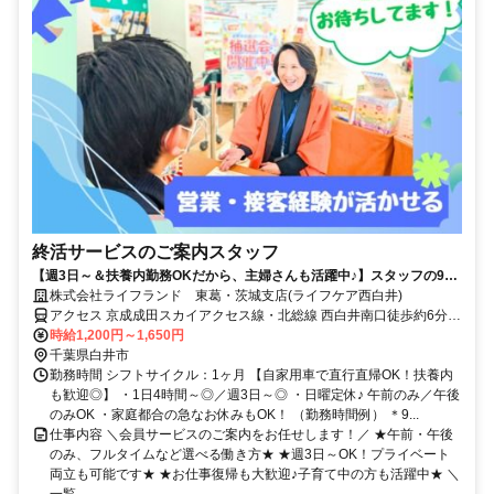
終活サービスのご案内スタッフ
【週3日～＆扶養内勤務OKだから、主婦さんも活躍中♪】スタッフの9割
が女性/子育てが落ち着いた方・社会復帰の方も大歓迎です◎/柔軟なシフ
株式会社ライフランド 東葛・茨城支店(ライフケア西白井)
ト体制・しっかりとしたサポート体制充実で働きやすさもバツグン/フル
アクセス 京成成田スカイアクセス線・北総線 西白井南口徒歩約6分、
タイム希望も大歓迎/マイカーでの直行直帰OK/営業・テレアポ・販売経
京成成田スカイアクセス線・北総線 白井南口徒歩約20分
時給1,200円～1,650円
験者は即戦力/正社員登用実績もあり◎
千葉県白井市
勤務時間 シフトサイクル：1ヶ月 【自家用車で直行直帰OK！扶養内
も歓迎◎】 ・1日4時間～◎／週3日～◎ ・日曜定休♪ 午前のみ／午後
のみOK ・家庭都合の急なお休みもOK！ （勤務時間例） ＊9...
仕事内容 ＼会員サービスのご案内をお任せします！／ ★午前・午後
のみ、フルタイムなど選べる働き方★ ★週3日～OK！プライベート
両立も可能です★ ★お仕事復帰も大歓迎♪子育て中の方も活躍中★ ＼