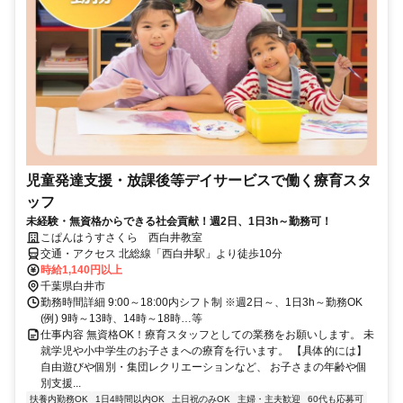
児童発達支援・放課後等デイサービスで働く療育スタ
ッフ
未経験・無資格からできる社会貢献！週2日、1日3h～勤務可！
こぱんはうすさくら 西白井教室
交通・アクセス 北総線「西白井駅」より徒歩10分
時給1,140円以上
千葉県白井市
勤務時間詳細 9:00～18:00内シフト制 ※週2日～、1日3h～勤務OK
(例) 9時～13時、14時～18時…等
仕事内容 無資格OK！療育スタッフとしての業務をお願いします。 未
就学児や小中学生のお子さまへの療育を行います。 【具体的には】
自由遊びや個別・集団レクリエーションなど、 お子さまの年齢や個
別支援...
扶養内勤務OK
1日4時間以内OK
土日祝のみOK
主婦・主夫歓迎
60代も応募可