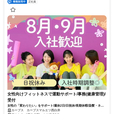
正社員
女性向けフィットネスで運動サポート/事務(健康管理)/
受付
女性の「変わりたい」をサポート/週休2日/日祝休/長期休暇/染髪・ネイ
ルOK※規定内
カーブス カーブスマルエツ西白井