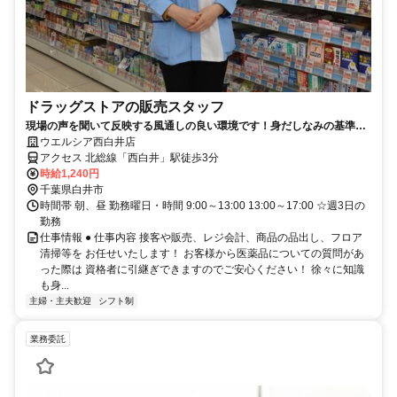
ドラッグストアの販売スタッフ
現場の声を聞いて反映する風通しの良い環境です！身だしなみの基準を
大幅に緩和しました！
ウエルシア西白井店
アクセス 北総線「西白井」駅徒歩3分
時給1,240円
千葉県白井市
時間帯 朝、昼 勤務曜日・時間 9:00～13:00 13:00～17:00 ☆週3日の
勤務
仕事情報 ● 仕事内容 接客や販売、レジ会計、商品の品出し、フロア
清掃等を お任せいたします！ お客様から医薬品についての質問があ
った際は 資格者に引継ぎできますのでご安心ください！ 徐々に知識
も身...
主婦・主夫歓迎
シフト制
業務委託