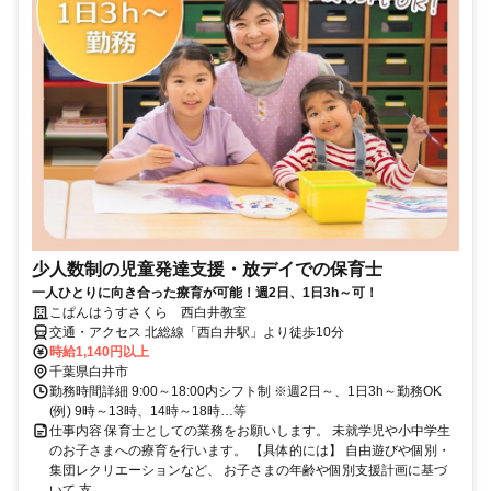
少人数制の児童発達支援・放デイでの保育士
一人ひとりに向き合った療育が可能！週2日、1日3h～可！
こぱんはうすさくら 西白井教室
交通・アクセス 北総線「西白井駅」より徒歩10分
時給1,140円以上
千葉県白井市
勤務時間詳細 9:00～18:00内シフト制 ※週2日～、1日3h～勤務OK
(例) 9時～13時、14時～18時…等
仕事内容 保育士としての業務をお願いします。 未就学児や小中学生
のお子さまへの療育を行います。 【具体的には】 自由遊びや個別・
集団レクリエーションなど、 お子さまの年齢や個別支援計画に基づ
いて 支...