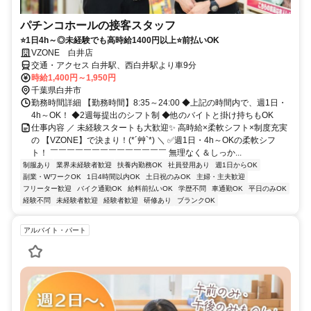
パチンコホールの接客スタッフ
⭐1日4h～◎未経験でも高時給1400円以上⭐前払いOK
VZONE 白井店
交通・アクセス 白井駅、西白井駅より車9分
時給1,400円～1,950円
千葉県白井市
勤務時間詳細 【勤務時間】8:35～24:00 ◆上記の時間内で、週1日・
4h～OK！ ◆2週毎提出のシフト制 ◆他のバイトと掛け持ちもOK
仕事内容 ／ 未経験スタートも大歓迎✨ 高時給×柔軟シフト×制度充実
の 【VZONE】で決まり！(*´艸`*) ＼ ✅週1日・4h～OKの柔軟シフ
ト！ ￣￣￣￣￣￣￣￣￣￣￣￣￣￣ 無理なく＆しっか...
制服あり
業界未経験者歓迎
扶養内勤務OK
社員登用あり
週1日からOK
副業・WワークOK
1日4時間以内OK
土日祝のみOK
主婦・主夫歓迎
フリーター歓迎
バイク通勤OK
給料前払いOK
学歴不問
車通勤OK
平日のみOK
経験不問
未経験者歓迎
経験者歓迎
研修あり
ブランクOK
アルバイト・パート