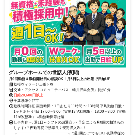
グループホームでの世話人(夜間)
月0回勤務＆勤務開始日の相談OK！月5日以上の出勤で日給UP
秋桜ヴィラージュ鎌ヶ谷
交通・アクセス コミュニティバス「軽井沢集会所」徒歩1分
日給20,600円以上
千葉県鎌ケ谷市
勤務時間詳細 実働時間：1日あたり11時間 〜 13時間 平均勤務日数：
1ヶ月あたり4日 17:00～9:00（実動13h/休憩3h） 18:00～8:00（実動
11h/休憩3h） ⭐勤務時間帯は選...
仕事内容 ⋆⸜ 週1日～シフトの融通◎ ⸝⋆ 予定による月0回の相談もの
ります♪-* 夜勤専従で効率良く安定収入Get！
╭━━━━━━━━━━━━━━╮ “週1回だけ”でもOK♪ 夜勤専従の