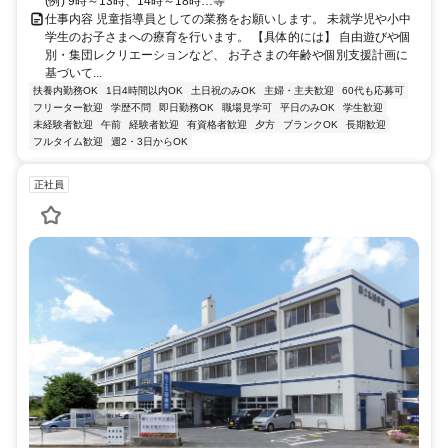
(例) 9時～13時、14時～18時…等
仕事内容 児童指導員としての業務をお願いします。 未就学児や小中
学生のお子さまへの療育を行います。 【具体的には】 自由遊びや個
別・集団レクリエーションなど、 お子さまの年齢や個別支援計画に
基づいて...
扶養内勤務OK
1日4時間以内OK
土日祝のみOK
主婦・主夫歓迎
60代も応募可
フリーター歓迎
学歴不問
即日勤務OK
職場見学可
平日のみOK
学生歓迎
未経験者歓迎
午前
経験者歓迎
有資格者歓迎
夕方
ブランクOK
長期歓迎
フルタイム歓迎
週2・3日からOK
正社員