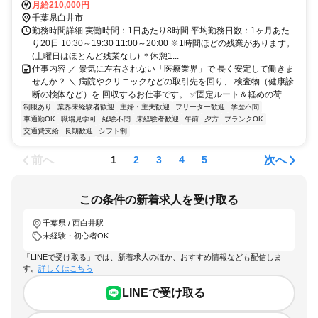
月給210,000円
千葉県白井市
勤務時間詳細 実働時間：1日あたり8時間 平均勤務日数：1ヶ月あた
り20日 10:30～19:30 11:00～20:00 ※1時間ほどの残業があります。
(土曜日はほとんど残業なし) ＊休憩1...
仕事内容 ／ 景気に左右されない「医療業界」で 長く安定して働きま
せんか？ ＼ 病院やクリニックなどの取引先を回り、 検査物（健康診
断の検体など）を 回収するお仕事です。 ✅固定ルート＆軽めの荷...
制服あり
業界未経験者歓迎
主婦・主夫歓迎
フリーター歓迎
学歴不問
車通勤OK
職場見学可
経験不問
未経験者歓迎
午前
夕方
ブランクOK
交通費支給
長期歓迎
シフト制
前へ
次へ
1
2
3
4
5
この条件の新着求人を受け取る
千葉県 / 西白井駅
未経験・初心者OK
「LINEで受け取る」では、新着求人のほか、おすすめ情報なども配信しま
す。
詳しくはこちら
LINEで受け取る