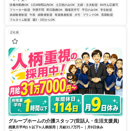
扶養内勤務OK
1日4時間以内OK
土日祝のみOK
主婦・主夫歓迎
60代も応募可
フリーター歓迎
学歴不問
即日勤務OK
職場見学可
平日のみOK
学生歓迎
未経験者歓迎
午前
経験者歓迎
有資格者歓迎
夕方
ブランクOK
長期歓迎
フルタイム歓迎
週2・3日からOK
正社員
グループホームの介護スタッフ(世話人・生活支援員)
残業月平均1ｈ以下✨人柄採用｜月給31.7万円～｜月9日休み