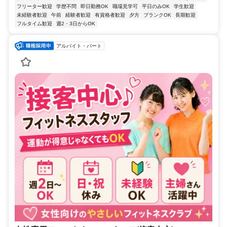
フリーター歓迎
学歴不問
即日勤務OK
職場見学可
平日のみOK
学生歓迎
未経験者歓迎
午前
経験者歓迎
有資格者歓迎
夕方
ブランクOK
長期歓迎
フルタイム歓迎
週2・3日からOK
アルバイト・パート