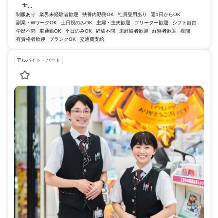
世...
制服あり
業界未経験者歓迎
扶養内勤務OK
社員登用あり
週1日からOK
副業・WワークOK
土日祝のみOK
主婦・主夫歓迎
フリーター歓迎
シフト自由
学歴不問
車通勤OK
平日のみOK
経験不問
未経験者歓迎
経験者歓迎
夜間
有資格者歓迎
ブランクOK
交通費支給
アルバイト・パート