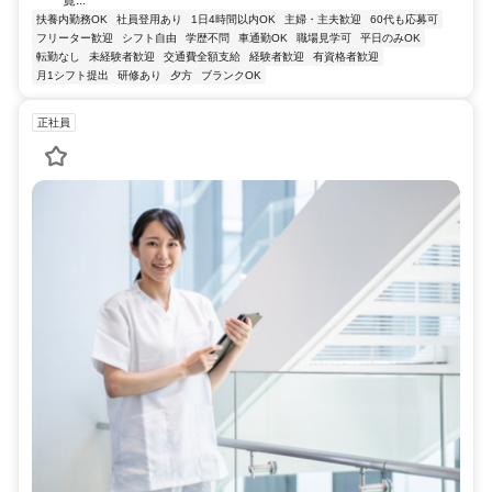
一覧...
扶養内勤務OK
社員登用あり
1日4時間以内OK
主婦・主夫歓迎
60代も応募可
フリーター歓迎
シフト自由
学歴不問
車通勤OK
職場見学可
平日のみOK
転勤なし
未経験者歓迎
交通費全額支給
経験者歓迎
有資格者歓迎
月1シフト提出
研修あり
夕方
ブランクOK
正社員