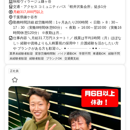
秋桜ヴィラージュ鎌ヶ谷
交通・アクセス コミュニティバス「軽井沢集会所」徒歩1分
月給317,000円以上
千葉県鎌ケ谷市
勤務時間詳細 総労働時間：1ヶ月あたり200時間 ＜ 日勤 ＞ 8：30～
17：30 （実働8時間/休憩60分） ＜ 夜勤 ＞ 16:00～翌10:00 （実働16
時間/休憩120分） ※夜勤は月...
仕事内容 ＼月給31.7万円スタート！／ 残業は平均1時間（月）ほぼな
し✨ 経験や資格よりも人柄重視の採用中！ 介護経験を活かしたい方
や ブランクがある方も歓迎☆｡･ ✦・┈┈┈┈┈ ・✦✦・┈┈...
業界未経験者歓迎
変形労働時間制
バイク通勤OK
学歴不問
車通勤OK
経験不問
未経験者歓迎
経験者歓迎
ブランクOK
交通費支給
正社員