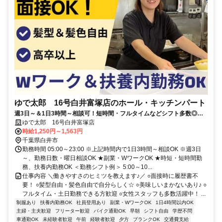
ゆで太郎 16号白井富塚店のホール・キッチンパート
週3日～＆1日3時間～相談可！短時間・フルタイムなどシフト多数◎髪
型自由・履歴書不要
ゆで太郎 16号白井富塚店
時給1,250円～1,563円
千葉県白井市
勤務時間 05:00～23:00 ※上記時間内で1日3時間～相談OK ※週3日
～、勤務日数・曜日相談OK ★副業・WワークOK ★時短・短時間勤
務、扶養内勤務OK ＜勤務シフト例＞ 5:00～10...
仕事内容 ＼働きやすさのヒミツを教えます♪／ ○面接時に履歴書不
要！ ○髪型自由・髪色自由で自分らしく☆ ○美味しいまかないあり♪ ○
フルタイム・土日勤務できる方歓迎 ○女性スタッフも多数活躍中！ ...
制服あり
扶養内勤務OK
社員登用あり
副業・WワークOK
1日4時間以内OK
主婦・主夫歓迎
フリーター歓迎
バイク通勤OK
早朝
シフト自由
学歴不問
車通勤OK
未経験者歓迎
午前
経験者歓迎
夕方
ブランクOK
交通費支給