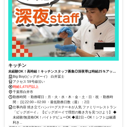
キッチン
未経験OK！高時給！キッチンスタッフ募集◎深夜帯は時給25％アッ
プ！！短期間でも稼げます【土日祝勤務歓迎！】
Big Boy(ビッグボーイ) 白井冨士
アクセス 59号線沿い
時給1,475円以上
千葉県白井市
勤務時間 ・勤務曜日：月・火・水・木・金・土・日・祝 ・勤務時
間： [1] 22:00～02:00 ・最低勤務日数（週）：2日
仕事内容 焼き立てハンバーグステーキが人気 ファミリーレストラン
「ビッグボーイ」 【ビッグボーイで理想の働き方を見つけよう】 ◆
未経験/無資格OK！バイトデビューOK ◆週2日～OK！シフトは融通
利き...