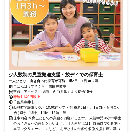
少人数制の児童発達支援・放デイでの保育士
一人ひとりに向き合った療育が可能！週2日、1日3h～可！
こぱんはうすさくら 西白井教室
交通・アクセス 北総線「西白井駅」より徒歩10分
時給1,140円以上
千葉県白井市
勤務時間詳細 9:00～18:00内シフト制 ※週2日～、1日3h～勤務OK
(例) 9時～13時、14時～18時…等
仕事内容 保育士としての業務をお願いします。 未就学児や小中学生
のお子さまへの療育を行います。 【具体的には】 自由遊びや個別・
集団レクリエーションなど、 お子さまの年齢や個別支援計画に基づ