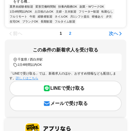
をする機...
業界未経験者歓迎
変形労働時間制
扶養内勤務OK
副業・WワークOK
1日4時間以内OK
土日祝のみOK
主婦・主夫歓迎
フリーター歓迎
転勤なし
フルリモート
午前
経験者歓迎
ネイルOK
月1シフト提出
研修あり
夕方
在宅OK
ブランクOK
長期歓迎
フルタイム歓迎
前へ
次へ
1
2
この条件の新着求人を受け取る
千葉県 / 西白井駅
1日4時間以内OK
「LINEで受け取る」では、新着求人のほか、おすすめ情報なども配信しま
す。
詳しくはこちら
LINEで受け取る
メールで受け取る