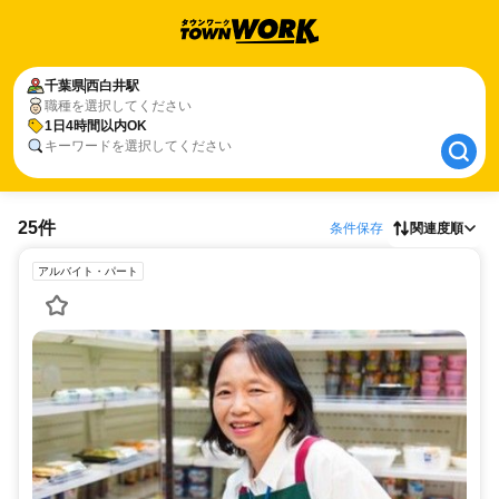
千葉県
千葉県
西白井駅
西白井駅
職種を選択してください
1日4時間以内OK
1日4時間以内OK
キーワードを選択してください
25件
条件保存
関連度順
アルバイト・パート