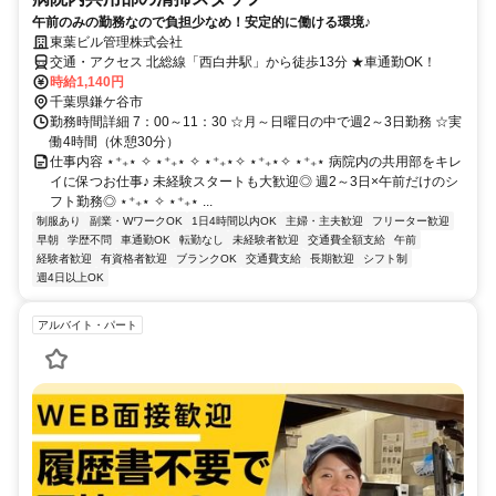
午前のみの勤務なので負担少なめ！安定的に働ける環境♪
東葉ビル管理株式会社
交通・アクセス 北総線「西白井駅」から徒歩13分 ★車通勤OK！
時給1,140円
千葉県鎌ケ谷市
勤務時間詳細 7：00～11：30 ☆月～日曜日の中で週2～3日勤務 ☆実
働4時間（休憩30分）
仕事内容 ⋆⁺₊⋆ ✧ ⋆⁺₊⋆ ✧ ⋆⁺₊⋆✧ ⋆⁺₊⋆✧ ⋆⁺₊⋆ 病院内の共用部をキレ
イに保つお仕事♪ 未経験スタートも大歓迎◎ 週2～3日×午前だけのシ
フト勤務◎ ⋆⁺₊⋆ ✧ ⋆⁺₊⋆ ...
制服あり
副業・WワークOK
1日4時間以内OK
主婦・主夫歓迎
フリーター歓迎
早朝
学歴不問
車通勤OK
転勤なし
未経験者歓迎
交通費全額支給
午前
経験者歓迎
有資格者歓迎
ブランクOK
交通費支給
長期歓迎
シフト制
週4日以上OK
アルバイト・パート