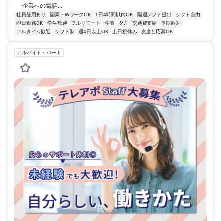
企業への電話...
社員登用あり
副業・WワークOK
1日4時間以内OK
隔週シフト提出
シフト自由
即日勤務OK
学生歓迎
フルリモート
午前
夕方
交通費支給
長期歓迎
フルタイム歓迎
シフト制
週4日以上OK
土日祝休み
友達と応募OK
アルバイト・パート