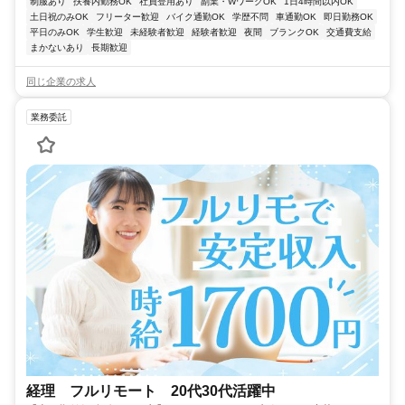
制服あり
扶養内勤務OK
社員登用あり
副業・WワークOK
1日4時間以内OK
土日祝のみOK
フリーター歓迎
バイク通勤OK
学歴不問
車通勤OK
即日勤務OK
平日のみOK
学生歓迎
未経験者歓迎
経験者歓迎
夜間
ブランクOK
交通費支給
まかないあり
長期歓迎
同じ企業の求人
業務委託
経理 フルリモート 20代30代活躍中