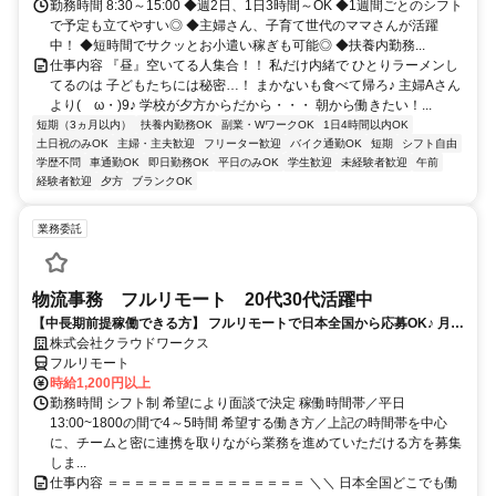
勤務時間 8:30～15:00 ◆週2日、1日3時間～OK ◆1週間ごとのシフト
で予定も立てやすい◎ ◆主婦さん、子育て世代のママさんが活躍
中！ ◆短時間でサクッとお小遣い稼ぎも可能◎ ◆扶養内勤務...
仕事内容 『昼』空いてる人集合！！ 私だけ内緒で ひとりラーメンし
てるのは 子どもたちには秘密…！ まかないも食べて帰ろ♪ 主婦Aさん
より(ゝω・)9♪ 学校が夕方からだから・・・ 朝から働きたい！...
短期（3ヵ月以内）
扶養内勤務OK
副業・WワークOK
1日4時間以内OK
土日祝のみOK
主婦・主夫歓迎
フリーター歓迎
バイク通勤OK
短期
シフト自由
学歴不問
車通勤OK
即日勤務OK
平日のみOK
学生歓迎
未経験者歓迎
午前
経験者歓迎
夕方
ブランクOK
業務委託
物流事務 フルリモート 20代30代活躍中
【中長期前提稼働できる方】 フルリモートで日本全国から応募OK♪ 月稼
働80時間で安定収入！
株式会社クラウドワークス
フルリモート
時給1,200円以上
勤務時間 シフト制 希望により面談で決定 稼働時間帯／平日
13:00~1800の間で4～5時間 希望する働き方／上記の時間帯を中心
に、チームと密に連携を取りながら業務を進めていただける方を募集
しま...
仕事内容 ＝＝＝＝＝＝＝＝＝＝＝＝＝＝＝ ＼＼ 日本全国どこでも働