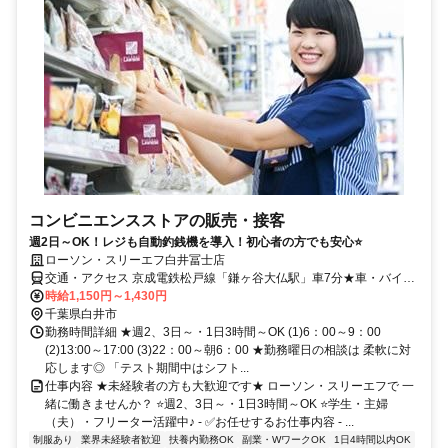
コンビニエンスストアの販売・接客
週2日～OK！レジも自動釣銭機を導入！初心者の方でも安心⭐
ローソン・スリーエフ白井冨士店
交通・アクセス 京成電鉄松戸線「鎌ヶ谷大仏駅」車7分★車・バイ
ク・自転車通勤OK
時給1,150円～1,430円
千葉県白井市
勤務時間詳細 ★週2、3日～・1日3時間～OK (1)6：00～9：00
(2)13:00～17:00 (3)22：00～朝6：00 ★勤務曜日の相談は 柔軟に対
応します◎ 「テスト期間中はシフト...
仕事内容 ★未経験者の方も大歓迎です★ ローソン・スリーエフで 一
緒に働きませんか？ ⭐週2、3日～・1日3時間～OK ⭐学生・主婦
（夫）・フリーター活躍中♪ - ✅お任せするお仕事内容 - ...
制服あり
業界未経験者歓迎
扶養内勤務OK
副業・WワークOK
1日4時間以内OK