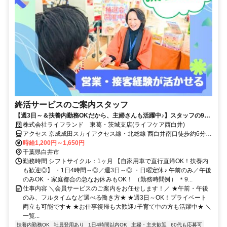
終活サービスのご案内スタッフ
【週3日～＆扶養内勤務OKだから、主婦さんも活躍中♪】スタッフの9割
が女性/子育てが落ち着いた方・社会復帰の方も大歓迎です◎/柔軟なシフ
株式会社ライフランド 東葛・茨城支店(ライフケア西白井)
ト体制・しっかりとしたサポート体制充実で働きやすさもバツグン/フル
アクセス 京成成田スカイアクセス線・北総線 西白井南口徒歩約6分、
タイム希望も大歓迎/マイカーでの直行直帰OK/営業・テレアポ・販売経
京成成田スカイアクセス線・北総線 白井南口徒歩約20分
時給1,200円～1,650円
験者は即戦力/正社員登用実績もあり◎
千葉県白井市
勤務時間 シフトサイクル：1ヶ月 【自家用車で直行直帰OK！扶養内
も歓迎◎】 ・1日4時間～◎／週3日～◎ ・日曜定休♪ 午前のみ／午後
のみOK ・家庭都合の急なお休みもOK！ （勤務時間例） ＊9...
仕事内容 ＼会員サービスのご案内をお任せします！／ ★午前・午後
のみ、フルタイムなど選べる働き方★ ★週3日～OK！プライベート
両立も可能です★ ★お仕事復帰も大歓迎♪子育て中の方も活躍中★ ＼
一覧...
扶養内勤務OK
社員登用あり
1日4時間以内OK
主婦・主夫歓迎
60代も応募可