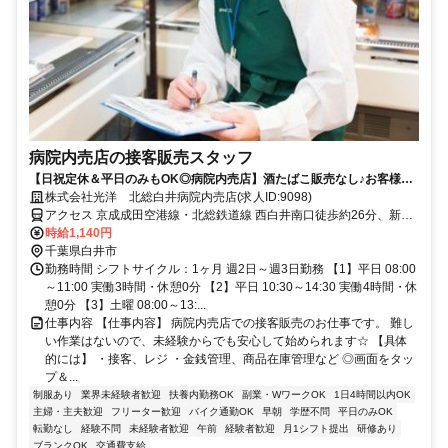
病院内売店の接客販売スタッフ
【日祝定休＆平日のみもOK◎病院内売店】酒たばこ販売なし♪お客様少
なめの穏やかな店舗です☆
株式会社光洋 北総白井病院内売店(求人ID:9098)
アクセス 京成成田空港線・北総鉄道線 西白井南口徒歩約26分、新京
成電鉄 鎌ヶ谷大仏北口徒歩約31分、京成成田空港線・北総鉄道線 白
時給1,140円
井南口徒歩約34分
千葉県白井市
勤務時間 シフトサイクル：1ヶ月 週2日～週3日勤務 【1】平日 08:00
～11:00 実働3時間・休憩0分 【2】平日 10:30～14:30 実働4時間・休
憩0分 【3】土曜 08:00～13:...
仕事内容 【仕事内容】 病院内売店での接客販売のお仕事です。 難し
い作業はないので、未経験からでも安心して始められます☆ 【具体
的には】 ・接客、レジ ・金銭管理、商品在庫管理など ◎画面をタッ
プ＆...
制服あり
業界未経験者歓迎
扶養内勤務OK
副業・WワークOK
1日4時間以内OK
主婦・主夫歓迎
フリーター歓迎
バイク通勤OK
早朝
学歴不問
平日のみOK
転勤なし
経験不問
未経験者歓迎
午前
経験者歓迎
月1シフト提出
研修あり
ブランクOK
交通費支給