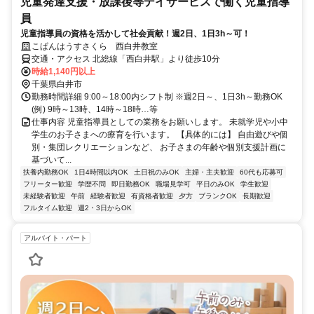
児童発達支援・放課後等デイサービスで働く児童指導
員
児童指導員の資格を活かして社会貢献！週2日、1日3h～可！
こぱんはうすさくら 西白井教室
交通・アクセス 北総線「西白井駅」より徒歩10分
時給1,140円以上
千葉県白井市
勤務時間詳細 9:00～18:00内シフト制 ※週2日～、1日3h～勤務OK
(例) 9時～13時、14時～18時…等
仕事内容 児童指導員としての業務をお願いします。 未就学児や小中
学生のお子さまへの療育を行います。 【具体的には】 自由遊びや個
別・集団レクリエーションなど、 お子さまの年齢や個別支援計画に
基づいて...
扶養内勤務OK
1日4時間以内OK
土日祝のみOK
主婦・主夫歓迎
60代も応募可
フリーター歓迎
学歴不問
即日勤務OK
職場見学可
平日のみOK
学生歓迎
未経験者歓迎
午前
経験者歓迎
有資格者歓迎
夕方
ブランクOK
長期歓迎
フルタイム歓迎
週2・3日からOK
アルバイト・パート