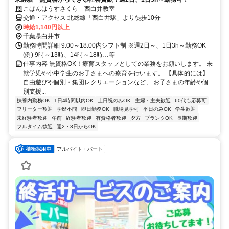
こぱんはうすさくら 西白井教室
交通・アクセス 北総線「西白井駅」より徒歩10分
時給1,140円以上
千葉県白井市
勤務時間詳細 9:00～18:00内シフト制 ※週2日～、1日3h～勤務OK
(例) 9時～13時、14時～18時…等
仕事内容 無資格OK！療育スタッフとしての業務をお願いします。 未
就学児や小中学生のお子さまへの療育を行います。 【具体的には】
自由遊びや個別・集団レクリエーションなど、 お子さまの年齢や個
別支援...
扶養内勤務OK
1日4時間以内OK
土日祝のみOK
主婦・主夫歓迎
60代も応募可
フリーター歓迎
学歴不問
即日勤務OK
職場見学可
平日のみOK
学生歓迎
未経験者歓迎
午前
経験者歓迎
有資格者歓迎
夕方
ブランクOK
長期歓迎
フルタイム歓迎
週2・3日からOK
アルバイト・パート