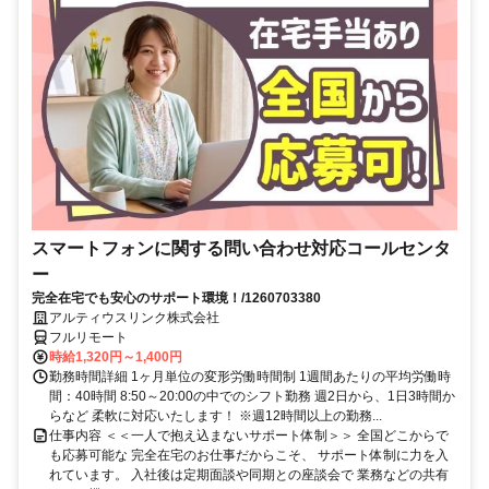
スマートフォンに関する問い合わせ対応コールセンタ
ー
完全在宅でも安心のサポート環境！/1260703380
アルティウスリンク株式会社
フルリモート
時給1,320円～1,400円
勤務時間詳細 1ヶ月単位の変形労働時間制 1週間あたりの平均労働時
間：40時間 8:50～20:00の中でのシフト勤務 週2日から、1日3時間か
らなど 柔軟に対応いたします！ ※週12時間以上の勤務...
仕事内容 ＜＜一人で抱え込まないサポート体制＞＞ 全国どこからで
も応募可能な 完全在宅のお仕事だからこそ、 サポート体制に力を入
れています。 入社後は定期面談や同期との座談会で 業務などの共有