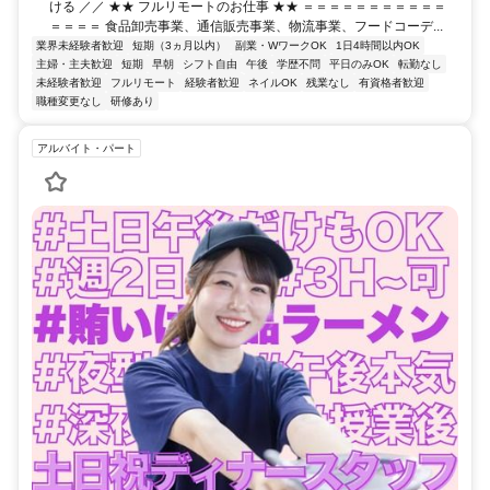
ける ／／ ★★ フルリモートのお仕事 ★★ ＝＝＝＝＝＝＝＝＝＝＝
＝＝＝＝ 食品卸売事業、通信販売事業、物流事業、フードコーデ...
業界未経験者歓迎
短期（3ヵ月以内）
副業・WワークOK
1日4時間以内OK
主婦・主夫歓迎
短期
早朝
シフト自由
午後
学歴不問
平日のみOK
転勤なし
未経験者歓迎
フルリモート
経験者歓迎
ネイルOK
残業なし
有資格者歓迎
職種変更なし
研修あり
アルバイト・パート