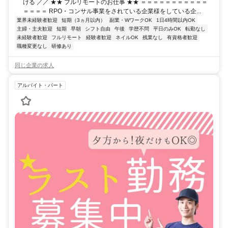
ける ／／ ★★ フルリモートのお仕事 ★★ ＝＝＝＝＝＝＝＝＝＝＝
＝＝＝＝ RPO・コンサル事業をされている企業様をしている企...
業界未経験者歓迎
短期（3ヵ月以内）
副業・WワークOK
1日4時間以内OK
主婦・主夫歓迎
短期
早朝
シフト自由
午後
学歴不問
平日のみOK
転勤なし
未経験者歓迎
フルリモート
経験者歓迎
ネイルOK
残業なし
有資格者歓迎
職種変更なし
研修あり
同じ企業の求人
アルバイト・パート