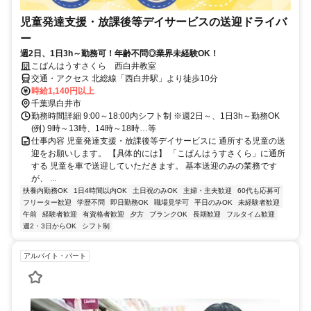
児童発達支援・放課後等デイサービスの送迎ドライバ
ー
週2日、1日3h～勤務可！年齢不問◎業界未経験OK！
こぱんはうすさくら 西白井教室
交通・アクセス 北総線「西白井駅」より徒歩10分
時給1,140円以上
千葉県白井市
勤務時間詳細 9:00～18:00内シフト制 ※週2日～、1日3h～勤務OK
(例) 9時～13時、14時～18時…等
仕事内容 児童発達支援・放課後等デイサービスに 通所する児童の送
迎をお願いします。 【具体的には】 「こぱんはうすさくら」に通所
する 児童を車で送迎していただきます。 基本送迎のみの業務です
が、 ...
扶養内勤務OK
1日4時間以内OK
土日祝のみOK
主婦・主夫歓迎
60代も応募可
フリーター歓迎
学歴不問
即日勤務OK
職場見学可
平日のみOK
未経験者歓迎
午前
経験者歓迎
有資格者歓迎
夕方
ブランクOK
長期歓迎
フルタイム歓迎
週2・3日からOK
シフト制
アルバイト・パート