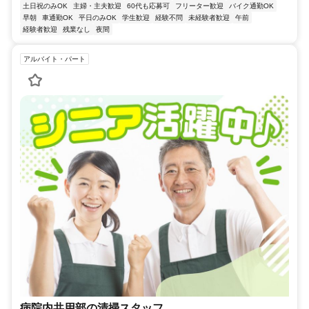
土日祝のみOK
主婦・主夫歓迎
60代も応募可
フリーター歓迎
バイク通勤OK
早朝
車通勤OK
平日のみOK
学生歓迎
経験不問
未経験者歓迎
午前
経験者歓迎
残業なし
夜間
アルバイト・パート
病院内共用部の清掃スタッフ