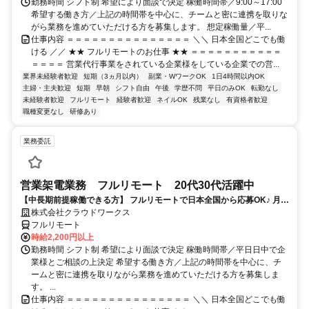
勤務時間 シフト制 希望により面談で決定 稼働時間帯／9:00～17:00
希望する働き方／上記の時間帯を中心に、チームと密に連携を取りな
がら業務を進めていただける方を募集します。 想定稼働量／平...
仕事内容 ＝＝＝＝＝＝＝＝＝＝＝＝＝＝＝ ＼＼ 日本全国どこでも働
ける ／／ ★★ フルリモートのお仕事 ★★ ＝＝＝＝＝＝＝＝＝＝＝
＝＝＝＝ 営業代行事業をされている企業様をしている企業での営...
業界未経験者歓迎
短期（3ヵ月以内）
副業・WワークOK
1日4時間以内OK
主婦・主夫歓迎
短期
早朝
シフト自由
午後
学歴不問
平日のみOK
転勤なし
未経験者歓迎
フルリモート
経験者歓迎
ネイルOK
残業なし
有資格者歓迎
職種変更なし
研修あり
業務委託
営業架電業務 フルリモート 20代30代活躍中
【中長期前提稼働できる方】 フルリモートで日本全国から応募OK♪ 月稼
働40時間で安定収入！
株式会社クラウドワークス
フルリモート
時給2,200円以上
勤務時間 シフト制 希望により面談で決定 稼働時間帯／平日日中で企
業様とご相談の上決定 希望する働き方／上記の時間帯を中心に、チ
ームと密に連携を取りながら業務を進めていただける方を募集しま
す。 ...
仕事内容 ＝＝＝＝＝＝＝＝＝＝＝＝＝＝＝ ＼＼ 日本全国どこでも働