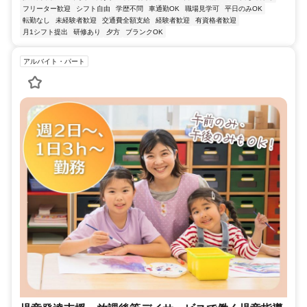
フリーター歓迎
シフト自由
学歴不問
車通勤OK
職場見学可
平日のみOK
転勤なし
未経験者歓迎
交通費全額支給
経験者歓迎
有資格者歓迎
月1シフト提出
研修あり
夕方
ブランクOK
アルバイト・パート