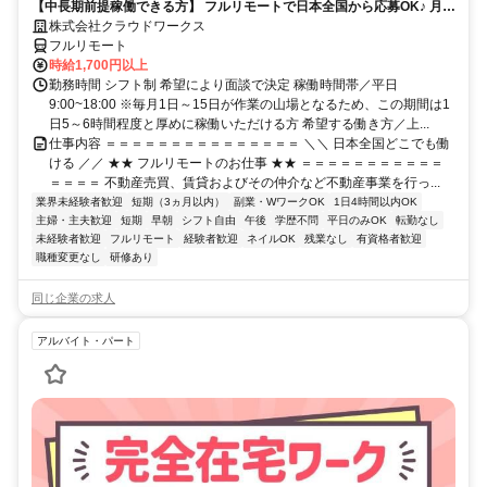
【中長期前提稼働できる方】 フルリモートで日本全国から応募OK♪ 月稼
働80時間で安定収入！
株式会社クラウドワークス
フルリモート
時給1,700円以上
勤務時間 シフト制 希望により面談で決定 稼働時間帯／平日
9:00~18:00 ※毎月1日～15日が作業の山場となるため、この期間は1
日5～6時間程度と厚めに稼働いただける方 希望する働き方／上...
仕事内容 ＝＝＝＝＝＝＝＝＝＝＝＝＝＝＝ ＼＼ 日本全国どこでも働
ける ／／ ★★ フルリモートのお仕事 ★★ ＝＝＝＝＝＝＝＝＝＝＝
＝＝＝＝ 不動産売買、賃貸およびその仲介など不動産事業を行っ...
業界未経験者歓迎
短期（3ヵ月以内）
副業・WワークOK
1日4時間以内OK
主婦・主夫歓迎
短期
早朝
シフト自由
午後
学歴不問
平日のみOK
転勤なし
未経験者歓迎
フルリモート
経験者歓迎
ネイルOK
残業なし
有資格者歓迎
職種変更なし
研修あり
同じ企業の求人
アルバイト・パート