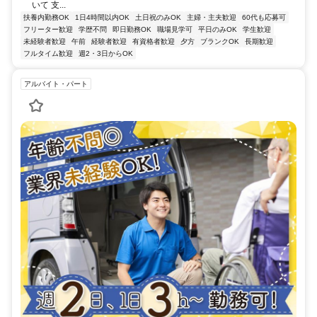
いて 支...
扶養内勤務OK
1日4時間以内OK
土日祝のみOK
主婦・主夫歓迎
60代も応募可
フリーター歓迎
学歴不問
即日勤務OK
職場見学可
平日のみOK
学生歓迎
未経験者歓迎
午前
経験者歓迎
有資格者歓迎
夕方
ブランクOK
長期歓迎
フルタイム歓迎
週2・3日からOK
アルバイト・パート