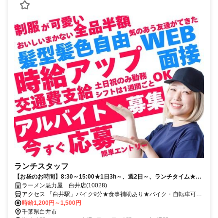
ランチスタッフ
【お昼のお時間】8:30～15:00★1日3h～、週2日～、ランチタイム★扶
養内OK！
ラーメン魁力屋 白井店(10028)
アクセス 「白井駅」バイク9分★食事補助あり★バイク・自転車可★
交通費規定支給★履歴書不要★週2日～OK
時給1,200円～1,500円
千葉県白井市