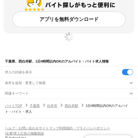
アプリを無料ダウンロード
千葉県、西白井駅、1日4時間以内OKのアルバイト・バイト求人情報
求人の詳細を表示
条件を追加・変更して検索
市区町村を追加・変更
関連キーワード
完全在宅ワーク 全国
シール貼り 在宅
現在地周辺
ガチャガチャ
犬カフェ
千葉県
駅を追加・変更
バイトTOP
千葉県
白井市
西白井駅
1日4時間以内OKのアルバイ
千葉県
すべて
ト・バイト・求人
千葉市
すべて
職種を追加・変更
JR武蔵野線
中央区
花見川区
稲毛区
若葉区
緑区
美浜区
南流山駅
新松戸駅
新八柱駅
東松戸駅
市川大野駅
船橋法典駅
西船橋駅
飲食・フードサービス
銚子市
市川市
船橋市
館山市
木更津市
松戸市
野田市
茂原市
成田市
佐倉市
東金市
特徴を追加・変更
飲食・フードサービス
すべて
ヘルプ・お問い合わせ
サイトマップ
利用規約・プライバシーポリシー
JR中央・総武線
旭市
習志野市
柏市
勝浦市
市原市
流山市
八千代市
我孫子市
鴨川市
鎌ケ谷市
ホールスタッフ
キッチンスタッフ
皿洗い・洗い場
精肉・鮮魚加工
給食調理
人気
[企業]求人広告の掲載相談
市川駅
本八幡駅
下総中山駅
西船橋駅
船橋駅
東船橋駅
津田沼駅
幕張本郷駅
幕張駅
君津市
富津市
浦安市
四街道市
袖ケ浦市
八街市
印西市
白井市
富里市
南房総市
雇用形態を追加・変更
パン屋（ベーカリー）
フードカウンター販売員
バー（BAR）・バーテンダー
日払いOK
高校生歓迎
学生歓迎
深夜の仕事
髪型・髪色自由
ひげOK
ネイルOK