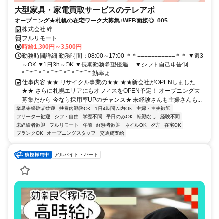
大型家具・家電買取サービスのテレアポ
オープニング★札幌の在宅ワーク大募集♪WEB面接◎_005
株式会社 絆
フルリモート
時給1,300円～3,500円
勤務時間詳細 勤務時間：08:00～17:00 ＊＊===========＊＊ ▼週3
～OK ▼1日3h～OK ▼長期勤務希望優遇！ ▼シフト自己申告制
*⌒*⌒*⌒*⌒*⌒*⌒*⌒*⌒* 効率よ...
仕事内容 ★★ リサイクル事業の★★ ★★新会社がOPENしました
★★ さらに札幌エリアにもオフィスをOPEN予定！ オープニング大
募集だから 今なら採用率UPのチャンス★ 未経験さんも主婦さんも...
業界未経験者歓迎
扶養内勤務OK
1日4時間以内OK
主婦・主夫歓迎
フリーター歓迎
シフト自由
学歴不問
平日のみOK
転勤なし
経験不問
未経験者歓迎
フルリモート
午前
経験者歓迎
ネイルOK
夕方
在宅OK
ブランクOK
オープニングスタッフ
交通費支給
アルバイト・パート