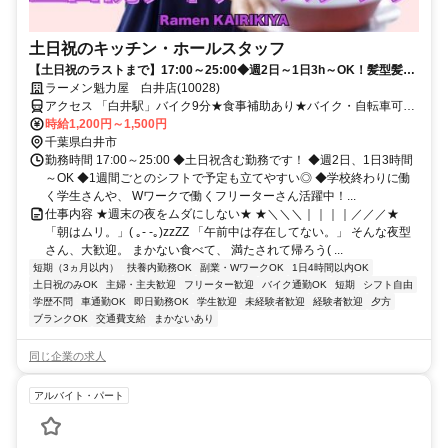
土日祝のキッチン・ホールスタッフ
【土日祝のラストまで】17:00～25:00◆週2日～1日3h～OK！髪型髪色
自由★食事補助あり
ラーメン魁力屋 白井店(10028)
アクセス 「白井駅」バイク9分★食事補助あり★バイク・自転車可★
交通費規定支給★履歴書不要★週2日～OK
時給1,200円～1,500円
千葉県白井市
勤務時間 17:00～25:00 ◆土日祝含む勤務です！ ◆週2日、1日3時間
～OK ◆1週間ごとのシフトで予定も立てやすい◎ ◆学校終わりに働
く学生さんや、 Wワークで働くフリーターさん活躍中！...
仕事内容 ★週末の夜をムダにしない★ ★＼＼＼｜｜｜｜／／／★
「朝はムリ。」( ｡- -｡)zzZZ 「午前中は存在してない。」 そんな夜型
さん、大歓迎。 まかない食べて、 満たされて帰ろう( ...
短期（3ヵ月以内）
扶養内勤務OK
副業・WワークOK
1日4時間以内OK
土日祝のみOK
主婦・主夫歓迎
フリーター歓迎
バイク通勤OK
短期
シフト自由
学歴不問
車通勤OK
即日勤務OK
学生歓迎
未経験者歓迎
経験者歓迎
夕方
ブランクOK
交通費支給
まかないあり
同じ企業の求人
アルバイト・パート