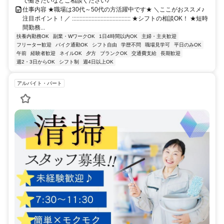
で働きたいなどご相談ください♪
仕事内容 ★職場は30代～50代の方活躍中です★ ＼ここがおススメ♪
注目ポイント！／ ::::::::::::::::::::::::::::::::::::::: ★シフトの相談OK！ ★短時
間勤務...
扶養内勤務OK
副業・WワークOK
1日4時間以内OK
主婦・主夫歓迎
フリーター歓迎
バイク通勤OK
シフト自由
学歴不問
職場見学可
平日のみOK
午前
経験者歓迎
ネイルOK
夕方
ブランクOK
交通費支給
長期歓迎
週2・3日からOK
シフト制
週4日以上OK
アルバイト・パート