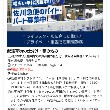
配達荷物の仕分け・積み込み
仕分けの求人♪倉庫内でのお荷物の仕分け・積み込み業務！アルバイトで
も年2回の賞与あり
佐川急便 浦安営業所
アクセス 京葉線「二俣新町」徒歩16分
時給1,330円以上
千葉県船橋市
勤務時間 シフトサイクル：1ヶ月 【勤務曜日】 シフト制での勤務と
なります ※土曜日曜祝日出来る方歓迎 【勤務時間・日数】 18:00～
21:00 週2～4日 ※勤務シフト等は面接時にご相談ください...
仕事内容 【仕分けスタッフのお仕事紹介♪】 仕分けの仕事は、お預か
りした荷物のトラックへの積み込みや、配達する荷物を地域ごとに仕
分けるのが主な仕事です。 荷物を仕分ける際にはベルトコンベアー
などを使う...
制服あり
扶養内勤務OK
副業・WワークOK
1日4時間以内OK
主婦・主夫歓迎