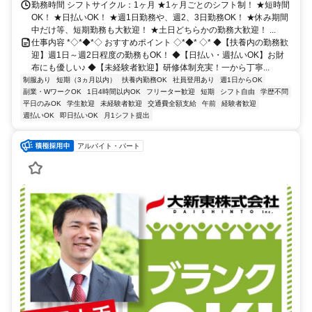
勤務時間 シフトサイクル：1ヶ月 ★1ヶ月ごとのシフト制！ ★短時間
OK！ ★日払いOK！ ★週1日勤務や、週2、3日勤務OK！ ★休み期間
中だけ等、短期勤務も大歓迎！ ★土日どちらかの勤務大歓迎！ ...
仕事内容 *◇*◆*◇ おすすめポイント ◇*◆* ◇* ◆【扶養内の勤務歓
迎】週1日～週2日程度の勤務もOK！ ◆【日払い・週払いOK】お財
布にも優しい♪ ◆【未経験者歓迎】研修体制充実！一から丁寧...
制服あり
短期（3ヵ月以内）
扶養内勤務OK
社員登用あり
週1日からOK
副業・WワークOK
1日4時間以内OK
フリーター歓迎
短期
シフト自由
学歴不問
平日のみOK
学生歓迎
未経験者歓迎
交通費全額支給
午前
経験者歓迎
週払いOK
即日払いOK
月1シフト提出
アルバイト・パート