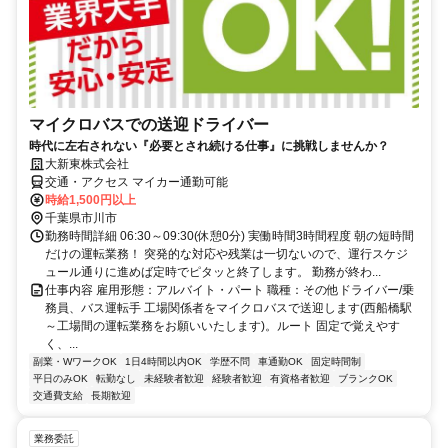
マイクロバスでの送迎ドライバー
時代に左右されない『必要とされ続ける仕事』に挑戦しませんか？
大新東株式会社
交通・アクセス マイカー通勤可能
時給1,500円以上
千葉県市川市
勤務時間詳細 06:30～09:30(休憩0分) 実働時間3時間程度 朝の短時間
だけの運転業務！ 突発的な対応や残業は一切ないので、運行スケジ
ュール通りに進めば定時でピタッと終了します。 勤務が終わ...
仕事内容 雇用形態：アルバイト・パート 職種：その他ドライバー/乗
務員、バス運転手 工場関係者をマイクロバスで送迎します(西船橋駅
～工場間の運転業務をお願いいたします)。ルート 固定で覚えやす
く、...
副業・WワークOK
1日4時間以内OK
学歴不問
車通勤OK
固定時間制
平日のみOK
転勤なし
未経験者歓迎
経験者歓迎
有資格者歓迎
ブランクOK
交通費支給
長期歓迎
業務委託