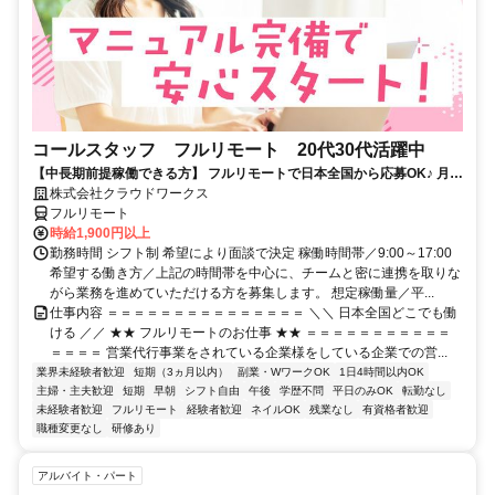
コールスタッフ フルリモート 20代30代活躍中
【中長期前提稼働できる方】 フルリモートで日本全国から応募OK♪ 月稼
働80時間で安定収入！
株式会社クラウドワークス
フルリモート
時給1,900円以上
勤務時間 シフト制 希望により面談で決定 稼働時間帯／9:00～17:00
希望する働き方／上記の時間帯を中心に、チームと密に連携を取りな
がら業務を進めていただける方を募集します。 想定稼働量／平...
仕事内容 ＝＝＝＝＝＝＝＝＝＝＝＝＝＝＝ ＼＼ 日本全国どこでも働
ける ／／ ★★ フルリモートのお仕事 ★★ ＝＝＝＝＝＝＝＝＝＝＝
＝＝＝＝ 営業代行事業をされている企業様をしている企業での営...
業界未経験者歓迎
短期（3ヵ月以内）
副業・WワークOK
1日4時間以内OK
主婦・主夫歓迎
短期
早朝
シフト自由
午後
学歴不問
平日のみOK
転勤なし
未経験者歓迎
フルリモート
経験者歓迎
ネイルOK
残業なし
有資格者歓迎
職種変更なし
研修あり
アルバイト・パート