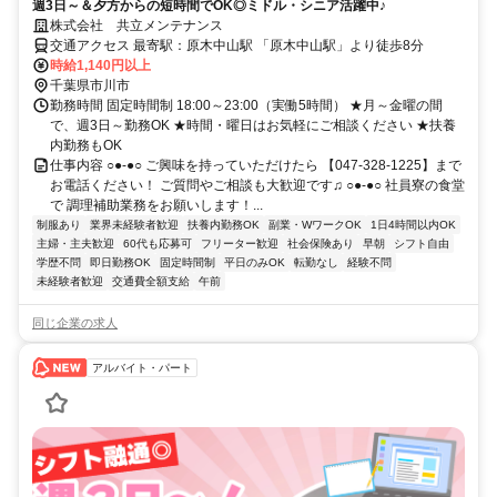
週3日～＆夕方からの短時間でOK◎ミドル・シニア活躍中♪
株式会社 共立メンテナンス
交通アクセス 最寄駅：原木中山駅 「原木中山駅」より徒歩8分
時給1,140円以上
千葉県市川市
勤務時間 固定時間制 18:00～23:00（実働5時間） ★月～金曜の間
で、週3日～勤務OK ★時間・曜日はお気軽にご相談ください ★扶養
内勤務もOK
仕事内容 ○●-●○ ご興味を持っていただけたら 【047-328-1225】まで
お電話ください！ ご質問やご相談も大歓迎です♫ ○●-●○ 社員寮の食堂
で 調理補助業務をお願いします！...
制服あり
業界未経験者歓迎
扶養内勤務OK
副業・WワークOK
1日4時間以内OK
主婦・主夫歓迎
60代も応募可
フリーター歓迎
社会保険あり
早朝
シフト自由
学歴不問
即日勤務OK
固定時間制
平日のみOK
転勤なし
経験不問
未経験者歓迎
交通費全額支給
午前
同じ企業の求人
アルバイト・パート