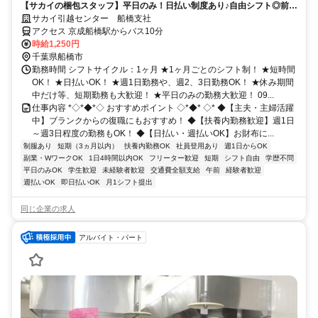
【サカイの梱包スタッフ】平日のみ！日払い制度あり♪自由シフト◎前日
まで申請で好きな時に働ける
サカイ引越センター 船橋支社
アクセス 京成船橋駅からバス10分
時給1,250円
千葉県船橋市
勤務時間 シフトサイクル：1ヶ月 ★1ヶ月ごとのシフト制！ ★短時間
OK！ ★日払いOK！ ★週1日勤務や、週2、3日勤務OK！ ★休み期間
中だけ等、短期勤務も大歓迎！ ★平日のみの勤務大歓迎！ 09...
仕事内容 *◇*◆*◇ おすすめポイント ◇*◆* ◇* ◆【主夫・主婦活躍
中】ブランクからの復職にもおすすめ！ ◆【扶養内勤務歓迎】週1日
～週3日程度の勤務もOK！ ◆【日払い・週払いOK】お財布に...
制服あり
短期（3ヵ月以内）
扶養内勤務OK
社員登用あり
週1日からOK
副業・WワークOK
1日4時間以内OK
フリーター歓迎
短期
シフト自由
学歴不問
平日のみOK
学生歓迎
未経験者歓迎
交通費全額支給
午前
経験者歓迎
週払いOK
即日払いOK
月1シフト提出
同じ企業の求人
アルバイト・パート