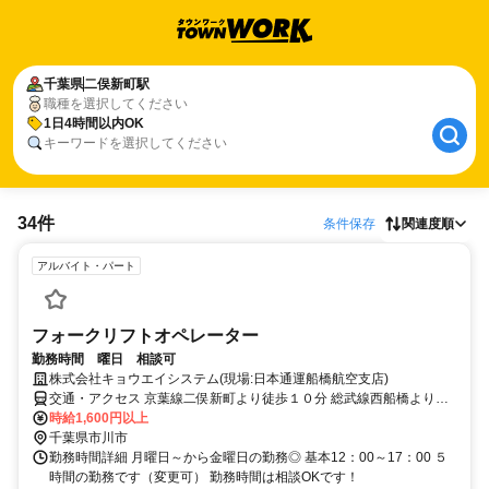
千葉県
二俣新町駅
職種を選択してください
1日4時間以内OK
キーワードを選択してください
34件
条件保存
関連度順
アルバイト・パート
フォークリフトオペレーター
勤務時間 曜日 相談可
株式会社キョウエイシステム(現場:日本通運船橋航空支店)
交通・アクセス 京葉線二俣新町より徒歩１０分 総武線西船橋より徒
歩１５分
時給1,600円以上
千葉県市川市
勤務時間詳細 月曜日～から金曜日の勤務◎ 基本12：00～17：00 ５
時間の勤務です（変更可） 勤務時間は相談OKです！