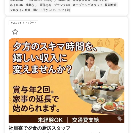
ネイルOK
残業なし
研修あり
ブランクOK
オープニングスタッフ
長期歓迎
フルタイム歓迎
週2・3日からOK
シフト制
アルバイト・パート
社員寮で夕食の厨房スタッフ