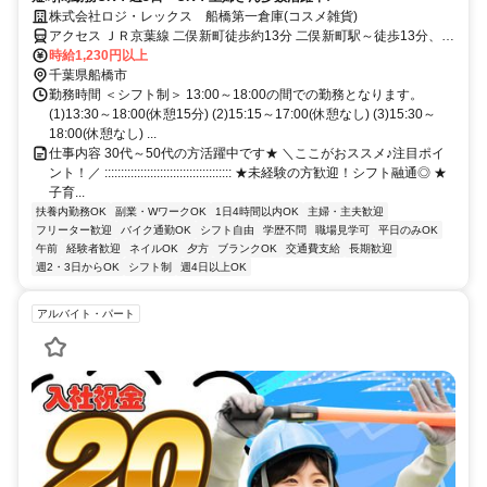
株式会社ロジ・レックス 船橋第一倉庫(コスメ雑貨)
アクセス ＪＲ京葉線 二俣新町徒歩約13分 二俣新町駅～徒歩13分、西
船橋駅～自転車17分、原木中山駅～自転車13分、船橋駅～バス15分
時給1,230円以上
千葉県船橋市
勤務時間 ＜シフト制＞ 13:00～18:00の間での勤務となります。
(1)13:30～18:00(休憩15分) (2)15:15～17:00(休憩なし) (3)15:30～
18:00(休憩なし) ...
仕事内容 30代～50代の方活躍中です★ ＼ここがおススメ♪注目ポイ
ント！／ ::::::::::::::::::::::::::::::::::::::: ★未経験の方歓迎！シフト融通◎ ★
子育...
扶養内勤務OK
副業・WワークOK
1日4時間以内OK
主婦・主夫歓迎
フリーター歓迎
バイク通勤OK
シフト自由
学歴不問
職場見学可
平日のみOK
午前
経験者歓迎
ネイルOK
夕方
ブランクOK
交通費支給
長期歓迎
週2・3日からOK
シフト制
週4日以上OK
アルバイト・パート