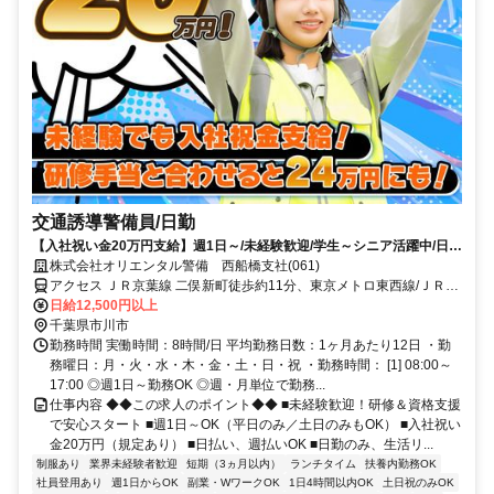
交通誘導警備員/日勤
【入社祝い金20万円支給】週1日～/未経験歓迎/学生～シニア活躍中/日払
い・週払いOK/履歴書不要！
株式会社オリエンタル警備 西船橋支社(061)
アクセス ＪＲ京葉線 二俣新町徒歩約11分、東京メトロ東西線/ＪＲ中
央本線 西船橋南口徒歩約35分、京成本線 海神徒歩約41分 (面接地/西
日給12,500円以上
船橋支社)千葉県船橋市葛飾町2-380-2 ヤマゲンビル2階
千葉県市川市
勤務時間 実働時間：8時間/日 平均勤務日数：1ヶ月あたり12日 ・勤
務曜日：月・火・水・木・金・土・日・祝 ・勤務時間： [1] 08:00～
17:00 ◎週1日～勤務OK ◎週・月単位で勤務...
仕事内容 ◆◆この求人のポイント◆◆ ■未経験歓迎！研修＆資格支援
で安心スタート ■週1日～OK（平日のみ／土日のみもOK） ■入社祝い
金20万円（規定あり） ■日払い、週払いOK ■日勤のみ、生活リ...
制服あり
業界未経験者歓迎
短期（3ヵ月以内）
ランチタイム
扶養内勤務OK
社員登用あり
週1日からOK
副業・WワークOK
1日4時間以内OK
土日祝のみOK