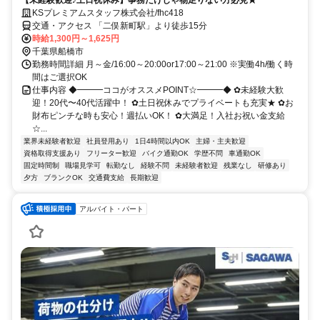
【未経験歓迎♪土日祝休み】事務だけじゃ物足りない方必見★
KSプレミアムスタッフ株式会社/fhc418
交通・アクセス 「二俣新町駅」より徒歩15分
時給1,300円～1,625円
千葉県船橋市
勤務時間詳細 月～金/16:00～20:00or17:00～21:00 ※実働4h/働く時
間はご選択OK
仕事内容 ◆━━━ココがオススメPOINT☆━━━◆ ✿未経験大歓
迎！20代〜40代活躍中！ ✿土日祝休みでプライベートも充実★ ✿お
財布ピンチな時も安心！週払いOK！ ✿大満足！入社お祝い金支給
☆...
業界未経験者歓迎
社員登用あり
1日4時間以内OK
主婦・主夫歓迎
資格取得支援あり
フリーター歓迎
バイク通勤OK
学歴不問
車通勤OK
固定時間制
職場見学可
転勤なし
経験不問
未経験者歓迎
残業なし
研修あり
夕方
ブランクOK
交通費支給
長期歓迎
アルバイト・パート