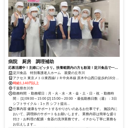
病院 厨房 調理補助
応募活躍中！主婦にピッタリ。扶養範囲内の方も歓迎！淀川食品で一緒
に働きませんか！
淀川食品 特別養護老人ホーム 親愛の丘市川
アクセス 東京メトロ東西線/ＪＲ中央本線 原木中山西口徒歩約16分、
ＪＲ京葉線 二俣新町徒歩約19分、ＪＲ武蔵野線 西船橋南口徒歩約23
時給1,140円以上
分
千葉県市川市
勤務時間 ・勤務曜日：月・火・水・木・金・土・日・祝 ・勤務時
間： [1] 09:00～15:00 [2] 15:00～20:00 ・最低勤務日数（週）：3日
シフトサイクル：1ヶ月 シフト提出...
仕事内容 健康をサポートするやりがいのあるお仕事です。 施設内に
おいて、調理師のサポートをお願いします。 業務内容は簡単な盛り
付け・お料理の配膳・食器の洗浄業務です。 イチから丁寧に業務を
お伝えします...