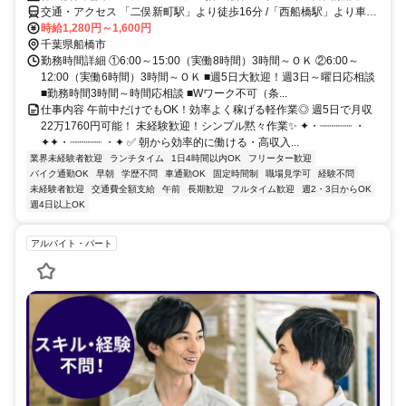
ター内)
交通・アクセス 「二俣新町駅」より徒歩16分 /「西船橋駅」より車9
分
時給1,280円～1,600円
千葉県船橋市
勤務時間詳細 ①6:00～15:00（実働8時間）3時間～ＯＫ ②6:00～
12:00（実働6時間）3時間～ＯＫ ■週5日大歓迎！週3日～曜日応相談
■勤務時間3時間～時間応相談 ■Wワーク不可（条...
仕事内容 午前中だけでもOK！効率よく稼げる軽作業◎ 週5日で月収
22万1760円可能！ 未経験歓迎！シンプル黙々作業✨ ✦・┈┈┈┈┈ ・
✦✦・┈┈┈┈┈ ・✦ ✅ 朝から効率的に働ける・高収入...
業界未経験者歓迎
ランチタイム
1日4時間以内OK
フリーター歓迎
バイク通勤OK
早朝
学歴不問
車通勤OK
固定時間制
職場見学可
経験不問
未経験者歓迎
交通費全額支給
午前
長期歓迎
フルタイム歓迎
週2・3日からOK
週4日以上OK
アルバイト・パート