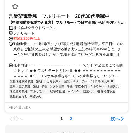
営業架電業務 フルリモート 20代30代活躍中
【中長期前提稼働できる方】 フルリモートで日本全国から応募OK♪ 月稼
働40時間で安定収入！
株式会社クラウドワークス
フルリモート
時給2,200円以上
勤務時間 シフト制 希望により面談で決定 稼働時間帯／平日日中で企
業様とご相談の上決定 希望する働き方／上記の時間帯を中心に、チ
ームと密に連携を取りながら業務を進めていただける方を募集しま
す。 ...
仕事内容 ＝＝＝＝＝＝＝＝＝＝＝＝＝＝＝ ＼＼ 日本全国どこでも働
ける ／／ ★★ フルリモートのお仕事 ★★ ＝＝＝＝＝＝＝＝＝＝＝
＝＝＝＝ RPO・コンサル事業をされている企業様をしている企...
業界未経験者歓迎
短期（3ヵ月以内）
副業・WワークOK
1日4時間以内OK
主婦・主夫歓迎
短期
早朝
シフト自由
午後
学歴不問
平日のみOK
転勤なし
未経験者歓迎
フルリモート
経験者歓迎
ネイルOK
残業なし
有資格者歓迎
職種変更なし
研修あり
同じ企業の求人
前へ
次へ
1
2