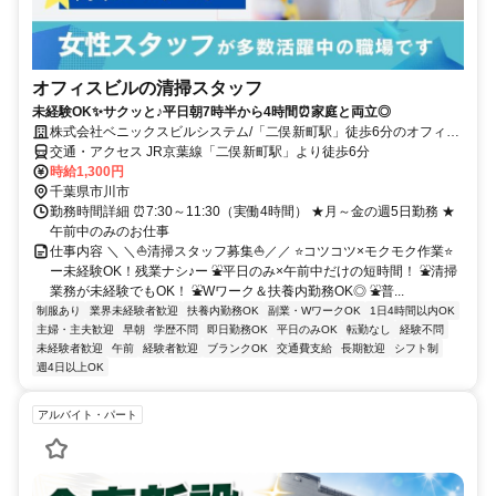
オフィスビルの清掃スタッフ
未経験OK✨サクッと♪平日朝7時半から4時間⏰家庭と両立◎
株式会社ベニックスビルシステム/「二俣新町駅」徒歩6分のオフィス
ビル
交通・アクセス JR京葉線「二俣新町駅」より徒歩6分
時給1,300円
千葉県市川市
勤務時間詳細 ⏰7:30～11:30（実働4時間） ★月～金の週5日勤務 ★
午前中のみのお仕事
仕事内容 ＼ ＼⛵清掃スタッフ募集⛵／／ ⭐コツコツ×モクモク作業⭐
ー未経験OK！残業ナシ♪ー ⛲平日のみ×午前中だけの短時間！ ⛲清掃
業務が未経験でもOK！ ⛲Wワーク＆扶養内勤務OK◎ ⛲普...
制服あり
業界未経験者歓迎
扶養内勤務OK
副業・WワークOK
1日4時間以内OK
主婦・主夫歓迎
早朝
学歴不問
即日勤務OK
平日のみOK
転勤なし
経験不問
未経験者歓迎
午前
経験者歓迎
ブランクOK
交通費支給
長期歓迎
シフト制
週4日以上OK
アルバイト・パート