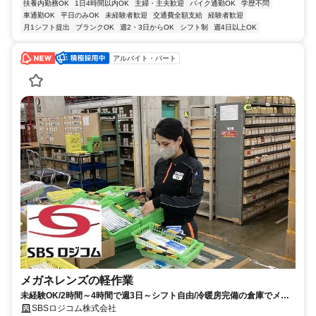
扶養内勤務OK
1日4時間以内OK
主婦・主夫歓迎
バイク通勤OK
学歴不問
車通勤OK
平日のみOK
未経験者歓迎
交通費全額支給
経験者歓迎
月1シフト提出
ブランクOK
週2・3日からOK
シフト制
週4日以上OK
アルバイト・パート
メガネレンズの軽作業
未経験OK/2時間～4時間で週3日～シフト自由/冷暖房完備の倉庫でメガ
ネレンズの軽作業/車通勤OK
SBSロジコム株式会社