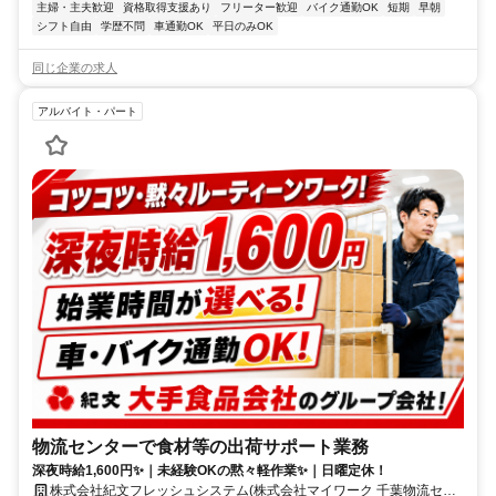
主婦・主夫歓迎
資格取得支援あり
フリーター歓迎
バイク通勤OK
短期
早朝
シフト自由
学歴不問
車通勤OK
平日のみOK
同じ企業の求人
アルバイト・パート
物流センターで食材等の出荷サポート業務
深夜時給1,600円✨｜未経験OKの黙々軽作業✨｜日曜定休！
株式会社紀文フレッシュシステム(株式会社マイワーク 千葉物流セン