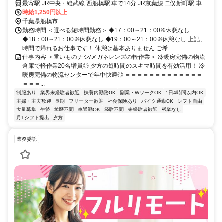
最寄駅 JR中央・総武線 西船橋駅 車で14分 JR京葉線 二俣新町駅 車で
10分 JR中央・総武線 西船橋駅 車で14分 東京メトロ東西線 西船橋駅
時給1,250円以上
車で14分 JR京葉線 南船橋駅 車で13分 最寄駅備考 「西船橋駅」と
千葉県船橋市
「二俣新町駅」から自社専用無料送迎バスを運行 車通勤OK※無料駐
勤務時間 ＜選べる短時間勤務＞ ◆17：00～21：00※休憩なし
車場完備（屋根付き）
◆18：00～21：00※休憩なし ◆19：00～21：00※休憩なし 上記、
時間で帰れるお仕事です！ 休憩は基本ありません ご希...
仕事内容 ＜重いものナシ/メガネレンズの軽作業＞ 冷暖房完備の物流
倉庫で軽作業20名増員◎ 夕方の短時間のスキマ時間を有効活用！ 冷
暖房完備の物流センターで年中快適◎ ＝＝＝＝＝＝＝＝＝＝＝＝＝
＝＝＝...
制服あり
業界未経験者歓迎
扶養内勤務OK
副業・WワークOK
1日4時間以内OK
主婦・主夫歓迎
長期
フリーター歓迎
社会保険あり
バイク通勤OK
シフト自由
大量募集
午後
学歴不問
車通勤OK
経験不問
未経験者歓迎
残業なし
月1シフト提出
夕方
業務委託