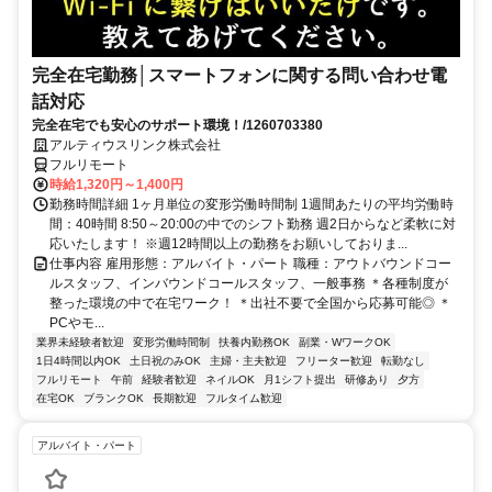
完全在宅勤務│スマートフォンに関する問い合わせ電
話対応
完全在宅でも安心のサポート環境！/1260703380
アルティウスリンク株式会社
フルリモート
時給1,320円～1,400円
勤務時間詳細 1ヶ月単位の変形労働時間制 1週間あたりの平均労働時
間：40時間 8:50～20:00の中でのシフト勤務 週2日からなど柔軟に対
応いたします！ ※週12時間以上の勤務をお願いしておりま...
仕事内容 雇用形態：アルバイト・パート 職種：アウトバウンドコー
ルスタッフ、インバウンドコールスタッフ、一般事務 ＊各種制度が
整った環境の中で在宅ワーク！ ＊出社不要で全国から応募可能◎ ＊
PCやモ...
業界未経験者歓迎
変形労働時間制
扶養内勤務OK
副業・WワークOK
1日4時間以内OK
土日祝のみOK
主婦・主夫歓迎
フリーター歓迎
転勤なし
フルリモート
午前
経験者歓迎
ネイルOK
月1シフト提出
研修あり
夕方
在宅OK
ブランクOK
長期歓迎
フルタイム歓迎
アルバイト・パート