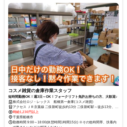
コスメ雑貨の倉庫作業スタッフ
短時間勤務OK！週3日～OK！フォークリフト免許お持ちの方、大歓迎♪
株式会社ロジ・レックス 船橋第一倉庫(コスメ雑貨)
アクセス ＪＲ京葉線 二俣新町徒歩約13分 二俣新町駅～徒歩13分、西
船橋駅～自転車17分、原木中山駅～自転車13分、船橋駅～バス15分
時給1,230円以上
千葉県船橋市
勤務時間 9:00～18:00(休憩時間1時間15分) ※その他時間帯、扶養内