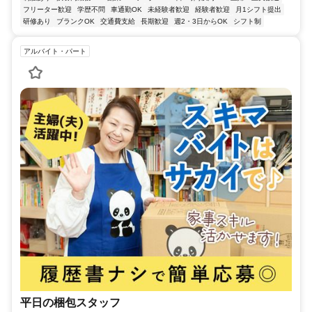
フリーター歓迎
学歴不問
車通勤OK
未経験者歓迎
経験者歓迎
月1シフト提出
研修あり
ブランクOK
交通費支給
長期歓迎
週2・3日からOK
シフト制
アルバイト・パート
平日の梱包スタッフ