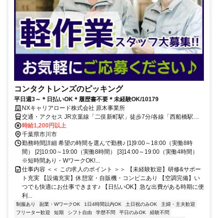
コンタクトレンズのピッキング
平日週3～＊日払いOK＊履歴書不要＊未経験OK/10179
NXキャリアロード株式会社 原木事業所
交通・アクセス JR京葉線「二俣新町駅」徒歩7分/各線「西船橋駅」
徒歩20分
時給1,200円以上
千葉県市川市
勤務時間詳細 希望の時間を選んで勤務♪ [1]9:00～18:00（実働8時
間） [2]10:00～19:00（実働8時間） [3]14:00～19:00（実働4時間）
※短時間あり・WワークOK!...
仕事内容 ＜＜ この求人のポイント ＞＞ 【未経験歓迎】研修&サポー
ト充実 【設備充実】休憩室・自販機・コンビニあり 【空調完備】い
つでも快適にお仕事できます♪ 【日払いOK】急な出費がある時期に便
利...
制服あり
副業・WワークOK
1日4時間以内OK
土日祝のみOK
主婦・主夫歓迎
フリーター歓迎
短期
シフト自由
学歴不問
平日のみOK
経験不問