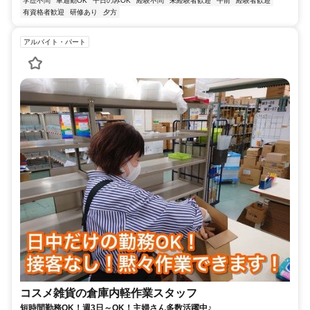
学歴不問
車通勤OK
平日のみOK
経験不問
未経験者歓迎
午前
経験者歓迎
有資格者歓迎
研修あり
夕方
アルバイト・パート
コスメ雑貨の倉庫内軽作業スタッフ
短時間勤務OK！週3日～OK！主婦さん多数活躍中♪