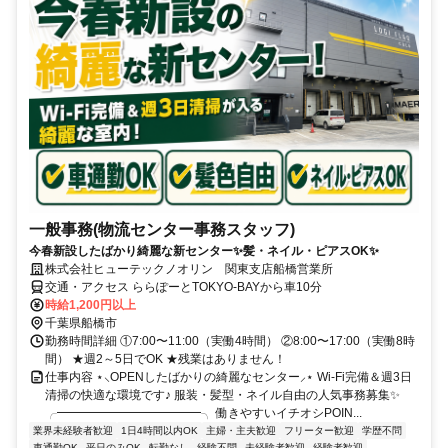
一般事務(物流センター事務スタッフ)
今春新設したばかり綺麗な新センター✨髪・ネイル・ピアスOK✨
株式会社ヒューテックノオリン 関東支店船橋営業所
交通・アクセス ららぽーとTOKYO-BAYから車10分
時給1,200円以上
千葉県船橋市
勤務時間詳細 ①7:00〜11:00（実働4時間） ②8:00〜17:00（実働8時
間） ★週2～5日でOK ★残業はありません！
仕事内容 ⋆⸜OPENしたばかりの綺麗なセンター⸝⋆ Wi-Fi完備＆週3日
清掃の快適な環境です♪ 服装・髪型・ネイル自由の人気事務募集✨
╭━━━━━━━━━━━━╮ 働きやすいイチオシPOIN...
業界未経験者歓迎
1日4時間以内OK
主婦・主夫歓迎
フリーター歓迎
学歴不問
車通勤OK
平日のみOK
転勤なし
経験不問
未経験者歓迎
経験者歓迎