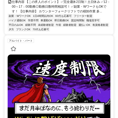
仕事内容 【この求人のポイント】 ✅完全週休2日制！土日休み ✅12：
00～17：00勤務◎勤務日数時間相談可！ ✅副業・WワークもOKで
す！ 【仕事内容】 カウンターフォークリフトでの積卸作業 多...
副業・WワークOK
1日4時間以内OK
60代も応募可
フリーター歓迎
バイク通勤OK
学歴不問
車通勤OK
即日勤務OK
固定時間制
職場見学可
平日のみOK
経験不問
未経験者歓迎
午前
経験者歓迎
週払いOK
有資格者歓迎
夕方
ブランクOK
70代も応募可
アルバイト・パート