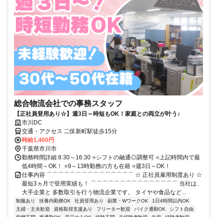
総合物流会社での事務スタッフ
【正社員登用あり☆】週3日～時短もOK！家庭との両立が叶う♪
市川DC
交通・アクセス 二俣新町駅徒歩15分
時給1,400円
千葉県市川市
勤務時間詳細 8:30～16:30 ⭐シフトの融通◎調整可 ⭐上記時間内で最
低4時間～OK！ ⭐9～13時勤務の方も在籍 ⭐週3日～OK！
仕事内容 ⌒⌒⌒⌒⌒⌒⌒⌒⌒⌒⌒⌒⌒⌒⌒ ☆ 正社員雇用制度あり ☆
最短3ヵ月で登用実績も！ ⌒⌒⌒⌒⌒⌒⌒⌒⌒⌒⌒⌒⌒⌒⌒ 当社は、
大手企業と 多数取引を行う物流企業です。 タイヤや食品など...
制服あり
扶養内勤務OK
社員登用あり
副業・WワークOK
1日4時間以内OK
主婦・主夫歓迎
資格取得支援あり
フリーター歓迎
バイク通勤OK
シフト自由