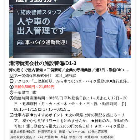
港湾物流会社の施設警備/D1-3
海の近くで屋内警備＜二俣新町／企業の守衛業務／週3日～勤務OK＞冷
暖房完備の休憩室あり★ブランクOK！未経験スタート多数★車・バイク
第一警備保障株式会社 本社_施設課
通勤大歓迎！★当務でしっかり高収入！★日払い可！最短翌日に給料
アクセス 「二俣新町駅」から車で8分/車・バイク通勤OK■直行直帰も
GETできます♪
可！ ＊船橋本社/船橋市習志野台
日給9,500円～21,650円
千葉県市川市
勤務時間 実働時間：8時間/日 平均勤務日数：1ヶ月あたり12日～20
日 ・勤務曜日：月・火・水・木・金・土・日・祝 ・勤務時間： [1]
08:15～17:15 [2] 17:15～08:15 ...
仕事内容 ◆おすすめポイント ★次の職場は海の気配を感じるエリ
ア。 穏やかな見守りワークを始めませんか。 ★日勤のみ、夜勤のみ
可能！ 通し勤務なら最大2万1650円の高日給！ ★車・バイク通勤...
業界未経験者歓迎
社員登用あり
副業・WワークOK
60代も応募可
資格取得支援あり
バイク通勤OK
早朝
学歴不問
車通勤OK
経験不問