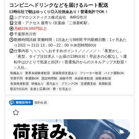
コンビニへドリンクなどを届けるルート配送
13時出社で朝はゆっくり◎入社祝金あり！普通免許でOK！
シグマロジスティクス株式会社 /MRG市川
交通・アクセス 最寄り /京葉線「二俣新町駅」
月給226,500円以上
千葉県市川市
勤務時間詳細 実働時間：1日あたり8時間 平均勤務日数：1ヶ月あた
り20日 〜 21日 13：00～22：00 ※休憩時間60分
仕事内容 ＼＼＼＼＼おすすめポイント／／／／／ ✨「夜更かし」
「夜型」タイプ注目求人 ✨お昼の13時出社！早起きの心配なし ✨運
転中はひとりで気楽と好評♪ ✨普通免許からのスキルアップ大歓迎！
✨入社...
制服あり
業界未経験者歓迎
資格取得支援あり
フリーター歓迎
バイク通勤OK
学歴不問
車通勤OK
固定時間制
経験不問
未経験者歓迎
経験者歓迎
有資格者歓迎
研修あり
賞与あり
ブランクOK
交通費支給
長期歓迎
駅近5分以内
友達と応募OK
寮・社宅あり
契約社員