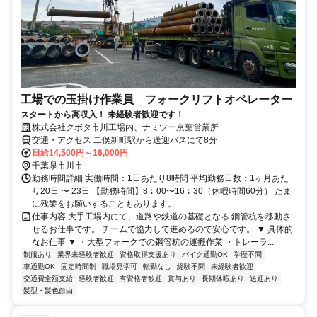
工場での玉掛け作業員 フォークリフトオペレーター
スタートから高収入！ 未経験者歓迎です！
株式会社クボタ市川工場内、ナミツー京葉営業所
交通・アクセス 二俣新町駅から送迎バスにて8分
日給14,500円～16,000円
千葉県市川市
勤務時間詳細 実働時間：1日あたり8時間 平均勤務日数：1ヶ月あた
り20日 〜 23日 【勤務時間】8︰00〜16︰30（休暇時間60分） たま
に残業をお願いすることもあります。
仕事内容 大手工場内にて、道路や鉄道の基礎となる 鋼管杭を移動さ
せるお仕事です。 チームで協力して進めるので安心です。 ▼ 具体的
なお仕事 ▼ ・大型フォークでの鋼管杭の運搬作業 ・トレーラ...
制服あり
業界未経験者歓迎
資格取得支援あり
バイク通勤OK
学歴不問
車通勤OK
固定時間制
職場見学可
転勤なし
経験不問
未経験者歓迎
交通費全額支給
経験者歓迎
有資格者歓迎
賞与あり
長期休暇あり
送迎あり
髪型・髪色自由