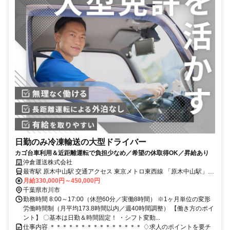
日勤のみ冷凍輸送の大型ドライバー
カゴ台車利用＆近距離運転で負担少なめ／希望の休取得OK／昇給あり
沖倉運送株式会社
最寄駅 原木中山駅 交通アクセス 東京メトロ東西線 「原木中山駅」よ
り徒歩17分
月給330,000円～450,000円
千葉県市川市
勤務時間 8:00～17:00（休憩60分／実働8時間） ※1ヶ月単位の変形
労働時間制（月平均173.8時間以内／週40時間調整） 【働き方のポイ
ント】 〇基本は日勤＆時間固定！ ・シフト変動...
仕事内容 ＊＊＊＊＊＊＊＊＊＊＊＊＊＊＊ ♢求人のポイントを要チ