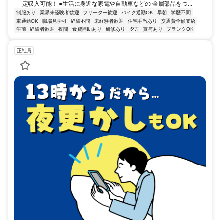
定収入可能！ ●生活に身近な家電や自動車などの 金属部品をつ...
制服あり
業界未経験者歓迎
フリーター歓迎
バイク通勤OK
早朝
学歴不問
車通勤OK
職場見学可
経験不問
未経験者歓迎
住宅手当あり
交通費全額支給
午前
経験者歓迎
夜間
食費補助あり
研修あり
夕方
賞与あり
ブランクOK
正社員