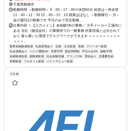
新町駅から徒歩15分 京成船橋駅から京成バスシステムの「船橋海浜
千葉県船橋市
公園行」または「丸善行・西浦町行」にて西浦町下車徒歩3分 バイ
勤務時間 ＜勤務時間＞ 8：00～17：00※休憩60分 休憩は一斉休憩
ク・車通勤OK（無料駐車場完備）※面接時もバイク・車でのご来社
11：40～12：30 15：00～15：10 残業ほぼなし ＜勤務曜日＞ 月～
OKです
金の週5日の勤務です 平日のみで安定勤務...
仕事内容 ＼【入力メイン】未経験OKの事務／ 大手メーカー工場内に
ある 当社（物流会社）の事務所での一般事務 作業現場とは分かれて
おり 落ち着いた環境でデスクワークができます ＝＝＝＝＝＝＝＝＝
＝＝＝...
業界未経験者歓迎
社員登用あり
主婦・主夫歓迎
長期
フリーター歓迎
社会保険あり
バイク通勤OK
学歴不問
固定時間制
平日のみOK
経験不問
未経験者歓迎
経験者歓迎
社会保険完備
ブランクOK
育休あり
交通費支給
長期歓迎
フルタイム歓迎
バイトデビュー歓迎
正社員