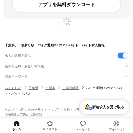
アプリを無料ダウンロード
千葉県、二俣新町駅、バイク通勤OKのアルバイト・バイト求人情報
求人の詳細を表示
条件を追加・変更して検索
市区町村を追加・変更
関連キーワード
完全在宅ワーク 全国
シール貼り 在宅
現在地周辺
ガチャガチャ
犬カフェ
千葉県
駅を追加・変更
バイトTOP
千葉県
市川市
二俣新町駅
バイク通勤OKのアルバイ
千葉県
すべて
ト・バイト・求人
千葉市
すべて
職種を追加・変更
JR武蔵野線
中央区
花見川区
稲毛区
若葉区
緑区
美浜区
南流山駅
新松戸駅
新八柱駅
東松戸駅
市川大野駅
船橋法典駅
西船橋駅
飲食・フードサービス
銚子市
市川市
船橋市
館山市
木更津市
松戸市
野田市
茂原市
成田市
佐倉市
東金市
特徴を追加・変更
新着求人を受け取る
飲食・フードサービス
すべて
ヘルプ・お問い合わせ
サイトマップ
利用規約・プライバシーポリシー
JR中央・総武線
旭市
習志野市
柏市
勝浦市
市原市
流山市
八千代市
我孫子市
鴨川市
鎌ケ谷市
ホールスタッフ
キッチンスタッフ
皿洗い・洗い場
精肉・鮮魚加工
給食調理
人気
[企業]求人広告の掲載相談
市川駅
本八幡駅
下総中山駅
西船橋駅
船橋駅
東船橋駅
津田沼駅
幕張本郷駅
幕張駅
君津市
富津市
浦安市
四街道市
袖ケ浦市
八街市
印西市
白井市
富里市
南房総市
雇用形態を追加・変更
パン屋（ベーカリー）
フードカウンター販売員
バー（BAR）・バーテンダー
日払いOK
高校生歓迎
学生歓迎
深夜の仕事
髪型・髪色自由
ひげOK
ネイルOK
新検見川駅
稲毛駅
西千葉駅
千葉駅
匝瑳市
香取市
山武市
いすみ市
大網白里市
印旛郡
香取郡
山武郡
長生郡
夷隅郡
飲食店補助（開店・閉店準備）
飲食店（店長・マネージャー）
ピアスOK
アルバイト・パート
履歴書不要
オープニングスタッフ
留学生・外国人活躍中
安房郡
都道府県を変更
営業・販売
JR総武本線
勤務期間
正社員
ホーム
マイリスト
メッセージ
マイページ