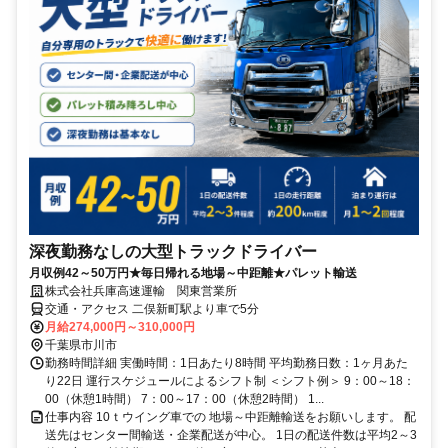
深夜勤務なしの大型トラックドライバー
月収例42～50万円★毎日帰れる地場～中距離★パレット輸送
株式会社兵庫高速運輸 関東営業所
交通・アクセス 二俣新町駅より車で5分
月給274,000円～310,000円
千葉県市川市
勤務時間詳細 実働時間：1日あたり8時間 平均勤務日数：1ヶ月あた
り22日 運行スケジュールによるシフト制 ＜シフト例＞ 9：00～18：
00（休憩1時間） 7：00～17：00（休憩2時間） 1...
仕事内容 10ｔウイング車での 地場～中距離輸送をお願いします。 配
送先はセンター間輸送・企業配送が中心。 1日の配送件数は平均2～3