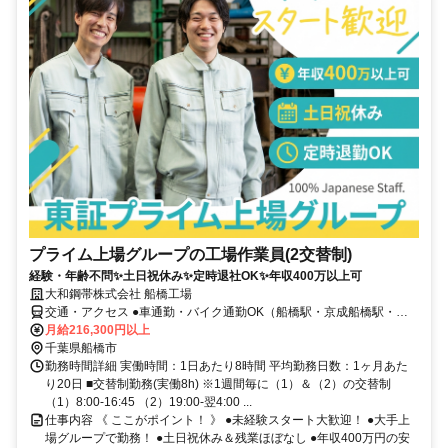
プライム上場グループの工場作業員(2交替制)
経験・年齢不問✨土日祝休み✨定時退社OK✨年収400万以上可
大和鋼帯株式会社 船橋工場
交通・アクセス ●車通勤・バイク通勤OK（船橋駅・京成船橋駅・西
船橋駅・南船橋駅などから車10分以内） ●JR/京成/東武線「船橋駅」
月給216,300円以上
よりバスで10分
千葉県船橋市
勤務時間詳細 実働時間：1日あたり8時間 平均勤務日数：1ヶ月あた
り20日 ■交替制勤務(実働8h) ※1週間毎に（1）＆（2）の交替制
（1）8:00-16:45 （2）19:00-翌4:00 ...
仕事内容 《 ここがポイント！ 》 ●未経験スタート大歓迎！ ●大手上
場グループで勤務！ ●土日祝休み＆残業ほぼなし ●年収400万円の安