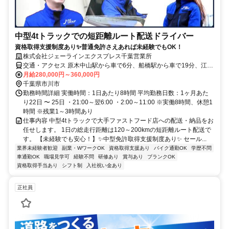
中型4tトラックでの短距離ルート配送ドライバー
資格取得支援制度あり✨普通免許さえあれば未経験でもOK！
株式会社ジェーラインエクスプレス千葉営業所
交通・アクセス 原木中山駅から車で6分、船橋駅から車で19分、江戸
川駅から車で27分
月給280,000円～360,000円
千葉県市川市
勤務時間詳細 実働時間：1日あたり8時間 平均勤務日数：1ヶ月あた
り22日 〜 25日 ・21:00～翌6:00 ・2:00～11:00 ※実働8時間、休憩1
時間 ※残業1～3時間あり
仕事内容 中型4tトラックで大手ファストフード店への配送・納品をお
任せします。 1日の総走行距離は120～200kmの短距離ルート配送で
す。 【未経験でも安心！】✨中型免許取得支援制度あり✨ セール...
業界未経験者歓迎
副業・WワークOK
資格取得支援あり
バイク通勤OK
学歴不問
車通勤OK
職場見学可
経験不問
研修あり
賞与あり
ブランクOK
資格取得手当あり
シフト制
入社祝い金あり
正社員