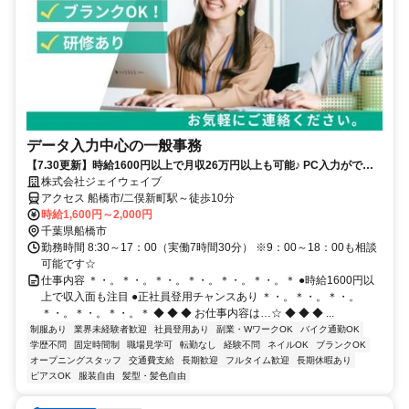
データ入力中心の一般事務
【7.30更新】時給1600円以上で月収26万円以上も可能♪ PC入力ができ
れば始めやすく、二俣新町駅近辺の一般事務
株式会社ジェイウェイブ
アクセス 船橋市/二俣新町駅～徒歩10分
時給1,600円～2,000円
千葉県船橋市
勤務時間 8:30～17：00（実働7時間30分） ※9：00～18：00も相談
可能です☆
仕事内容 ＊・。＊・。＊・。＊・。＊・。＊・。＊ ●時給1600円以
上で収入面も注目 ●正社員登用チャンスあり ＊・。＊・。＊・。
＊・。＊・。＊・。＊ ◆ ◆ ◆ お仕事内容は…☆ ◆ ◆ ◆ ...
制服あり
業界未経験者歓迎
社員登用あり
副業・WワークOK
バイク通勤OK
学歴不問
固定時間制
職場見学可
転勤なし
経験不問
ネイルOK
ブランクOK
オープニングスタッフ
交通費支給
長期歓迎
フルタイム歓迎
長期休暇あり
ピアスOK
服装自由
髪型・髪色自由