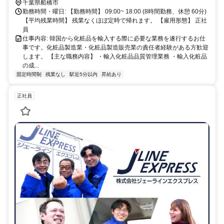
歩25分 【交通】 * 交通費手当 * マイカー、バイク通勤OK * 自転車の
千葉県船橋市
貸し出しあり
勤務時間・曜日: 【勤務時間】 09:00~ 18:00 (8時間勤務、休憩 60分)
【平均残業時間】 残業なくほぼ定時で帰れます。 【雇用形態】 正社
員
仕事内容: 韓国から化粧品を輸入する際に必要な業務を遂行するお仕
事です。化粧品製造業・化粧品製造販売業の責任者経験がある方歓迎
します。 【主な職務内容】 ・輸入化粧品品質管理業務 ・輸入化粧品
の成...
固定時間制
残業なし
駅近5分以内
昇給あり
正社員