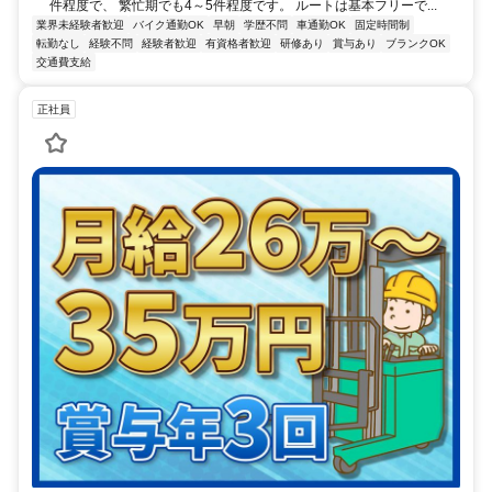
件程度で、 繁忙期でも4～5件程度です。 ルートは基本フリーで...
業界未経験者歓迎
バイク通勤OK
早朝
学歴不問
車通勤OK
固定時間制
転勤なし
経験不問
経験者歓迎
有資格者歓迎
研修あり
賞与あり
ブランクOK
交通費支給
正社員