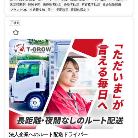
固定時間制
経験不問
未経験者歓迎
経験者歓迎
有資格者歓迎
社会保険完備
ブランクOK
交通費支給
日中
長期歓迎
長期休暇あり
正社員
法人企業へのルート配送ドライバー