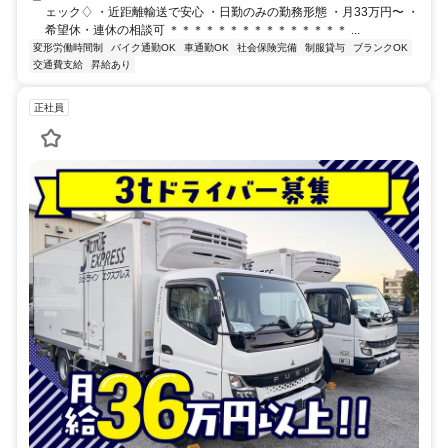
ェック♢ ・近距離輸送で安心 ・日勤のみの勤務形態 ・月33万円〜 ・
希望休・連休の相談可 ＊＊＊＊＊＊＊＊＊＊＊＊＊＊＊ ...
変形労働時間制
バイク通勤OK
車通勤OK
社会保険完備
制服貸与
ブランクOK
交通費支給
昇給あり
正社員