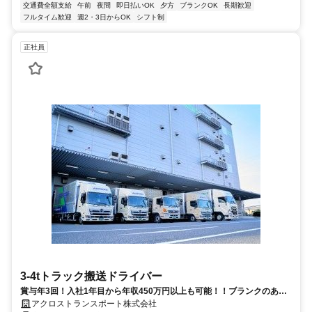
交通費全額支給
午前
夜間
即日払いOK
夕方
ブランクOK
長期歓迎
フルタイム歓迎
週2・3日からOK
シフト制
正社員
3-4tトラック搬送ドライバー
賞与年3回！入社1年目から年収450万円以上も可能！！ブランクのある
方もOK！福利厚生充実で働きやすい環境◎資格取得支援制度があり、ス
アクロストランスポート株式会社