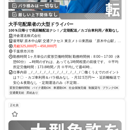
大手宅配業者の大型ドライバー
100％日帰りで長距離配送ナシ！／定期配送／カゴ台車利用／夜勤なし
沖倉運送株式会社
最寄駅 原木中山駅 交通アクセス 東京メトロ東西線 「原木中山駅」よ
り徒歩17分
月給325,000円～450,000円
千葉県市川市
勤務時間 1ヶ月単位の変形労働時間制 勤務時間例：8:00～17:00（休
憩60分） →時間のずれは、あっても1時間程度の前後です。 ※平均
所定労働時間：173.8時間／月 ※平均して週40時...
仕事内容 ＿/＿/＿/＿/＿/＿/＿/＿/＿/＿/＿/＿/ 〇働くうえでのポイント
は？〇 ・カゴ車利用＆バラ積みなし ・月32.5万円〜 ・近距離輸送で
安心＆夜勤なし ・定期運送のみ（不定期...
変形労働時間制
バイク通勤OK
車通勤OK
社会保険完備
制服貸与
ブランクOK
交通費支給
昇給あり
正社員