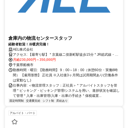
倉庫内の物流センタースタッフ
経験者歓迎！冷暖房完備！
AEL株式会社
アクセス: 【最寄り駅】 * 京葉線二俣新町駅徒歩15分 * JR総武線・JR
武蔵野線・東京メトロ東西線西船橋駅徒歩28分 * 京成線京成海神駅徒
月給230,000円～350,000円
歩25分 【交通】 * 交通費全額支給（ガソリン代支給） * マイカー、
千葉県船橋市
バイク通勤OK * 自転車の貸出し有
勤務時間・曜日: 【勤務時間】 9：00～18：00（休憩60分・実働8時
間） 【雇用形態】 正社員 ※入社後3ヶ月間は試用期間あり(労働条件
は変動なし)
仕事内容: ＜物流管理スタッフ：正社員＞ * アルバイトスタッフを管
理 * ピッキング・ピッキング管理/システムを用い、進捗状況を確認し
て管理 * 入庫・出庫管理/入庫・出庫の手続き * 保税蔵置...
固定時間制
交通費支給
シフト制
昇給あり
アルバイト・パート