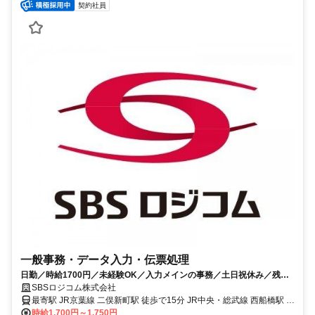
契約社員
一般事務・データ入力・伝票処理
日勤／時給1700円／未経験OK／入力メインの事務／土日祝休み／残業
ほぼなし／交通費支給あり
SBSロジコム株式会社
最寄駅 JR京葉線 二俣新町駅 徒歩で15分 JR中央・総武線 西船橋駅 自
転車で15分 京成本線 京成船橋駅 バスで14分 最寄駅備考 京葉線 二俣
時給1,700円～1,750円