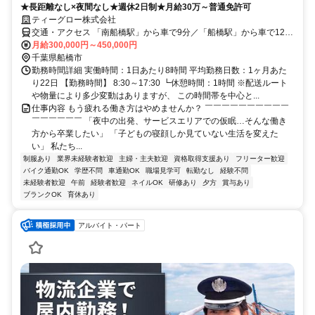
★長距離なし×夜間なし★週休2日制★月給30万～普通免許可
ティーグロー株式会社
交通・アクセス 「南船橋駅」から車で9分／「船橋駅」から車で12分
◆マイカー通勤OK
月給300,000円～450,000円
千葉県船橋市
勤務時間詳細 実働時間：1日あたり8時間 平均勤務日数：1ヶ月あた
り22日 【勤務時間】 8:30～17:30 ┗休憩時間：1時間 ※配送ルート
や物量により多少変動はありますが、 この時間帯を中心と...
仕事内容 もう疲れる働き方はやめませんか？ ￣￣￣￣￣￣￣￣￣￣
￣￣￣￣￣￣ 「夜中の出発、サービスエリアでの仮眠…そんな働き
方から卒業したい」 「子どもの寝顔しか見ていない生活を変えた
い」 私たち...
制服あり
業界未経験者歓迎
主婦・主夫歓迎
資格取得支援あり
フリーター歓迎
バイク通勤OK
学歴不問
車通勤OK
職場見学可
転勤なし
経験不問
未経験者歓迎
午前
経験者歓迎
ネイルOK
研修あり
夕方
賞与あり
ブランクOK
育休あり
アルバイト・パート