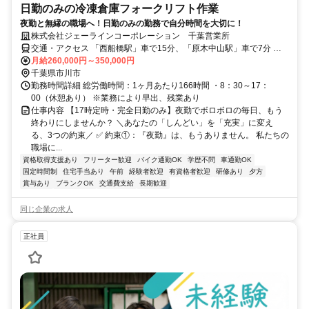
日勤のみの冷凍倉庫フォークリフト作業
夜勤と無縁の職場へ！日勤のみの勤務で自分時間を大切に！
株式会社ジェーラインコーポレーション 千葉営業所
交通・アクセス 「西船橋駅」車で15分、「原木中山駅」車で7分 ※
車・バイク通勤OK
月給260,000円～350,000円
千葉県市川市
勤務時間詳細 総労働時間：1ヶ月あたり166時間 ・8：30～17：
00（休憩あり） ※業務により早出、残業あり
仕事内容 【17時定時・完全日勤のみ】夜勤でボロボロの毎日、もう
終わりにしませんか？ ＼あなたの「しんどい」を「充実」に変え
る、3つの約束／ ✅ 約束①：『夜勤』は、もうありません。 私たちの
職場に...
資格取得支援あり
フリーター歓迎
バイク通勤OK
学歴不問
車通勤OK
固定時間制
住宅手当あり
午前
経験者歓迎
有資格者歓迎
研修あり
夕方
賞与あり
ブランクOK
交通費支給
長期歓迎
同じ企業の求人
正社員