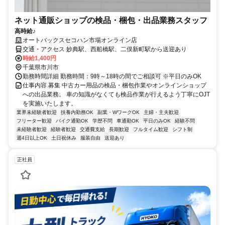
ネット通販ショップの検品・梱包・出品業務スタッフ
高時給♪
オートバックスセコハン市場オンライン店
交通・アクセス 妙典駅、西船橋駅、二俣新町駅から送迎あり
時給1,400円
千葉県市川市
勤務時間詳細 勤務時間：9時～18時の間でご相談可 ※平日のみOK
仕事内容 募集 中古カー用品の検品・梱包作業やオンラインショップ
への出品業務。 車の知識がなくても検品作業が行えるよう丁寧にOJT
を実施いたします。
業界未経験者歓迎
扶養内勤務OK
副業・WワークOK
主婦・主夫歓迎
フリーター歓迎
バイク通勤OK
学歴不問
車通勤OK
平日のみOK
経験不問
未経験者歓迎
経験者歓迎
交通費支給
長期歓迎
フルタイム歓迎
シフト制
週4日以上OK
土日祝休み
服装自由
送迎あり
正社員