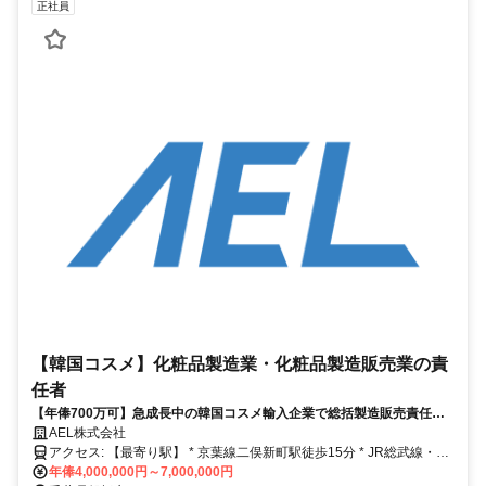
正社員
【韓国コスメ】化粧品製造業・化粧品製造販売業の責
任者
【年俸700万可】急成長中の韓国コスメ輸入企業で総括製造販売責任者
を募集
AEL株式会社
アクセス: 【最寄り駅】 * 京葉線二俣新町駅徒歩15分 * JR総武線・JR
武蔵野線・東京メトロ東西線西船橋駅徒歩28分 * 京成線京成海神駅徒
年俸4,000,000円～7,000,000円