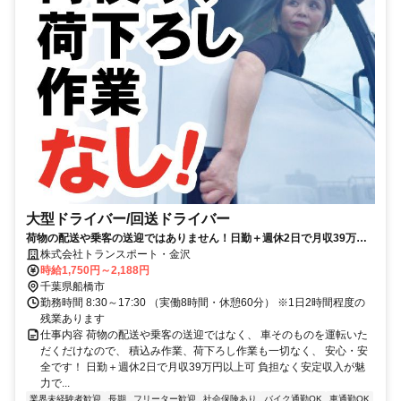
大型ドライバー/回送ドライバー
荷物の配送や乗客の送迎ではありません！日勤＋週休2日で月収39万円
以上可！荷物の積み降ろしなし！
株式会社トランスポート・金沢
時給1,750円～2,188円
千葉県船橋市
勤務時間 8:30～17:30 （実働8時間・休憩60分） ※1日2時間程度の
残業あります
仕事内容 荷物の配送や乗客の送迎ではなく、 車そのものを運転いた
だくだけなので、 積込み作業、荷下ろし作業も一切なく、 安心・安
全です！ 日勤＋週休2日で月収39万円以上可 負担なく安定収入が魅
力で...
業界未経験者歓迎
長期
フリーター歓迎
社会保険あり
バイク通勤OK
車通勤OK