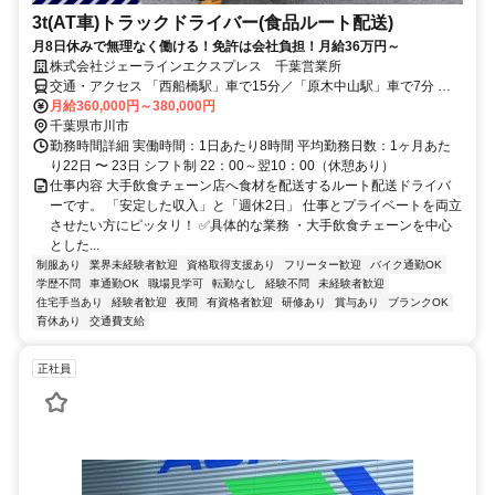
3t(AT車)トラックドライバー(食品ルート配送)
月8日休みで無理なく働ける！免許は会社負担！月給36万円～
株式会社ジェーラインエクスプレス 千葉営業所
交通・アクセス 「西船橋駅」車で15分／「原木中山駅」車で7分 ◆
車バイク通勤OK
月給360,000円～380,000円
千葉県市川市
勤務時間詳細 実働時間：1日あたり8時間 平均勤務日数：1ヶ月あた
り22日 〜 23日 シフト制 22：00～翌10：00（休憩あり）
仕事内容 大手飲食チェーン店へ食材を配送するルート配送ドライバ
ーです。 「安定した収入」と「週休2日」 仕事とプライベートを両立
させたい方にピッタリ！ ✅具体的な業務 ・大手飲食チェーンを中心
とした...
制服あり
業界未経験者歓迎
資格取得支援あり
フリーター歓迎
バイク通勤OK
学歴不問
車通勤OK
職場見学可
転勤なし
経験不問
未経験者歓迎
住宅手当あり
経験者歓迎
夜間
有資格者歓迎
研修あり
賞与あり
ブランクOK
育休あり
交通費支給
正社員