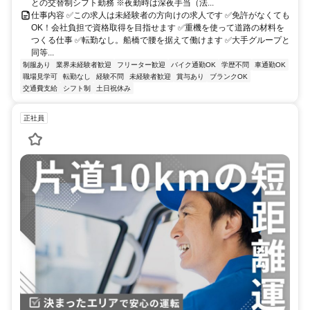
との交替制シフト勤務 ※夜勤時は深夜手当（法...
仕事内容 ✅この求人は未経験者の方向けの求人です ✅免許がなくても
OK！会社負担で資格取得を目指せます ✅重機を使って道路の材料を
つくる仕事 ✅転勤なし。船橋で腰を据えて働けます ✅大手グループと
同等...
制服あり
業界未経験者歓迎
フリーター歓迎
バイク通勤OK
学歴不問
車通勤OK
職場見学可
転勤なし
経験不問
未経験者歓迎
賞与あり
ブランクOK
交通費支給
シフト制
土日祝休み
正社員