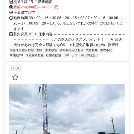
キルアップも叶う職場です！
交通手段 JR 二俣新町駅
月給250,000円～345,000円
千葉県市川市
勤務時間 08：00～16：30 06：20～15：00 07：20～16：00 08：
20～17：00 09：20～18：00 ※上記いずれかの時間にて勤務いただ
きます
募集背景 AT-Ａ 仕事内容 ＝＝＝＝＝＝＝＝＝＝＝＝＝＝＝＝＝＝＝＝
＝＝＝＝＝＝＝＝＝＝ ＼この求人のオススメポイント！／ ○AT普通
免許があれば完全未経験でもOK！ ○中型免許取得のために教習所...
業界未経験者歓迎
主婦・主夫歓迎
資格取得支援あり
大量募集
学歴不問
車通勤OK
未経験者歓迎
経験者歓迎
日中
シフト制
昇給あり
正社員