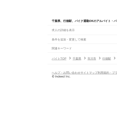
千葉県、行徳駅、バイク通勤OKのアルバイト・バ
求人の詳細を表示
条件を追加・変更して検索
市区町村を追加・変更
関連キーワード
完全在宅ワーク 全国
シール貼り 在宅
現在地周
千葉県
駅を追加・変更
バイトTOP
千葉県
市川市
行徳駅
千葉県
すべて
千葉市
すべて
職種を追加・変更
JR武蔵野線
中央区
花見川区
稲毛区
若葉区
緑区
美浜区
南流山駅
新松戸駅
新八柱駅
東松戸駅
市川大野駅
飲食・フードサービス
ヘルプ・お問い合わせ
サイトマップ
利用規約・プ
銚子市
市川市
船橋市
館山市
木更津市
松戸市
特徴を追加・変更
飲食・フードサービス
すべて
JR中央・総武線
八街市
印西市
白井市
富里市
南房総市
匝瑳市
ホールスタッフ
キッチンスタッフ
皿洗い・洗い
人気
市川駅
本八幡駅
下総中山駅
西船橋駅
船橋駅
東船
雇用形態を追加・変更
飲食店（店長・マネージャー）
日払いOK
高校生歓迎
学生歓迎
深夜の仕事
髪型
営業・販売
JR総武本線
勤務期間
アルバイト・パート
都道府県を変更
市川駅
船橋駅
津田沼駅
稲毛駅
千葉駅
東千葉駅
都
営業・販売
すべて
短期
正社員
単発・1日OK
長期
期間限定（春夏冬休み等
営業
テレフォンアポインター（テレアポ）
ルー
シフト
契約社員
JR常磐線(上野～取手)
旅行・レジャー・イベント
土日祝のみOK
派遣社員
平日のみOK
週1日からOK
週2・3
松戸駅
北松戸駅
馬橋駅
新松戸駅
北小金駅
南柏駅
旅行・レジャー・イベント
すべて
変形労働時間制
業務委託
ホテルスタッフ（フロント等）
レジャー施設・
働く時間
JR外房線
倉庫・物流管理
早朝・朝の仕事
昼の仕事
夕方からの仕事
夜から