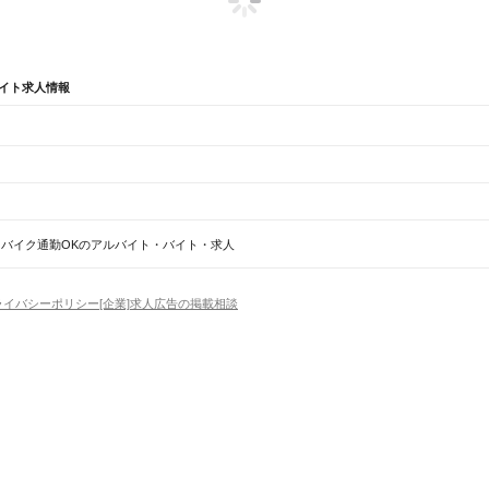
イト求人情報
辺
ガチャガチャ
犬カフェ
バイク通勤OKのアルバイト・バイト・求人
船橋法典駅
西船橋駅
ライバシーポリシー
[企業]求人広告の掲載相談
野田市
茂原市
成田市
佐倉市
東金市
旭市
習志野市
柏市
勝浦市
市原市
流山市
八千代市
我孫子市
鴨
香取市
山武市
いすみ市
大網白里市
印旛郡
香取郡
山武郡
長生郡
夷隅郡
安房郡
場
精肉・鮮魚加工
給食調理
パン屋（ベーカリー）
フードカウンター販売員
バー（BAR）・
橋駅
津田沼駅
幕張本郷駅
幕張駅
新検見川駅
稲毛駅
西千葉駅
千葉駅
・髪色自由
ひげOK
ネイルOK
ピアスOK
履歴書不要
オープニングスタッフ
留学生・外国人活躍
賀駅
四街道駅
物井駅
佐倉駅
南酒々井駅
榎戸駅
八街駅
日向駅
成東駅
松尾駅
横芝駅
飯倉駅
八日市
）
トセールス
コンビニ
フードカウンター販売員
アパレル
家電量販店・携帯販売（携帯ショップ
日からOK
週4日以上OK
時間や曜日が選べる・シフト自由
固定時間・固定シフト制
シフト制
柏駅
北柏駅
我孫子駅
天王台駅
アミューズメントスタッフ
パチンコ・スロット
その他旅行・レジャー・イベント
の仕事
深夜の仕事
1日4時間以内OK
フルタイム歓迎
残業なし