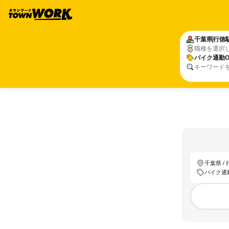
千葉県
行徳
職種を選択
バイク通勤O
キーワード
千葉県 /
バイク通