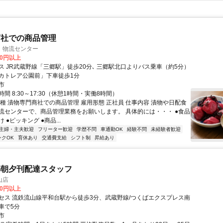
商社での商品管理
 物流センター
00円以上
ス JR武蔵野線「三郷駅」徒歩20分､ 三郷駅北口よりバス乗車（約5分）
カトレア公園前」下車徒歩1分
市
間 8:30～17:30（休憩1時間・実働8時間）
職種 漬物専門商社での商品管理 雇用形態 正社員 仕事内容 漬物や日配食
流センターで、商品管理業務をお願いします。 具体的には・・・ ●食品
 ●ピッキング ●商品...
主婦・主夫歓迎
フリーター歓迎
学歴不問
車通勤OK
経験不問
未経験者歓迎
ンクOK
育休あり
交通費支給
シフト制
昇給あり
の朝夕刊配達スタッフ
山店
00円以上
セス 流鉄流山線平和台駅から徒歩3分、武蔵野線/つくばエクスプレス南
車で5分
市