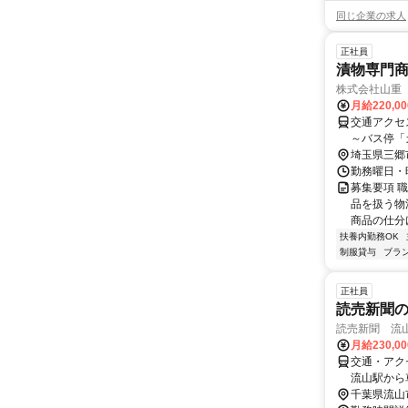
同じ企業の求人
正社員
漬物専門
株式会社山重
月給220,0
交通アクセ
～バス停「
埼玉県三郷
勤務曜日・時
募集要項 
品を扱う物
商品の仕分け
扶養内勤務OK
制服貸与
ブラ
正社員
読売新聞
読売新聞 流
月給230,0
交通・アク
流山駅から
千葉県流山