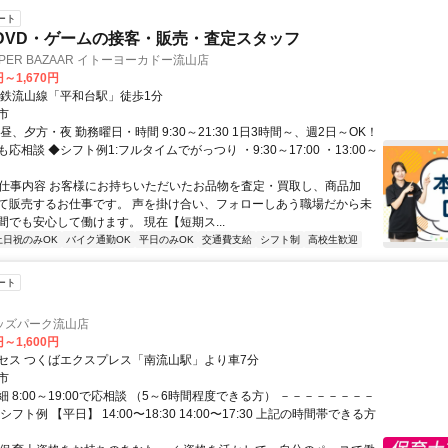
ート
DVD・ゲームの接客・販売・査定スタッフ
SUPER BAZAAR イトーヨーカドー流山店
円～1,670円
流鉄流山線「平和台駅」徒歩1分
市
昼、夕方・夜 勤務曜日・時間 9:30～21:30 1日3時間～、週2日～OK！
応相談 ◆シフト例1:フルタイムでがっつり ・9:30～17:00 ・13:00～
● 仕事内容 お客様にお持ちいただいたお品物を査定・買取し、商品加
て販売するお仕事です。 声を掛け合い、フォローしあう職場だから未
間でも安心して働けます。 現在【短期ス...
土日祝のみOK
バイク通勤OK
平日のみOK
交通費支給
シフト制
高校生歓迎
ート
ッズパーク流山店
円～1,600円
セス つくばエクスプレス「南流山駅」より車7分
市
 8:00～19:00で応相談 （5～6時間程度できる方） －－－－－－－－
フト例 【平日】 14:00〜18:30 14:00〜17:30 上記の時間帯できる方