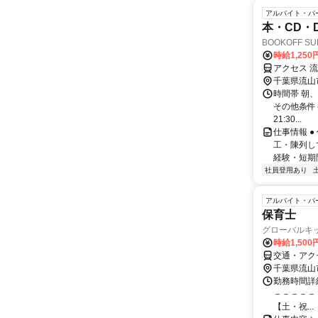
アルバイト・パ
本・CD・
BOOKOFF 
時給1,250
アクセス 
千葉県流山
時間帯 朝、
その他条件も
21:30...
仕事情報 
工・陳列し
経験・短期
社員登用あり
アルバイト・パ
保育士
グローバルキ
時給1,500
交通・アク
千葉県流山
勤務時間詳細
－－－－－ シ
【土・祝...