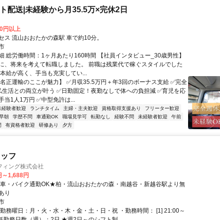
ト配送|未経験から月35.5万×完休2日
00円以上
セス 流山おおたかの森駅 車で約10分。
市
細 総労働時間：1ヶ月あたり160時間 【社員インタビュー_30歳男性】
に、将来を考えて転職しました。 前職は残業代で稼ぐスタイルでした
本給が高く、手当も充実してい...
【名正運輸のここが魅力】 ✅月収35.5万円＋年3回のボーナス支給 ✅完全
私生活との両立が叶う ✅日勤固定！夜勤なしで体への負担減 ✅育児を応
当1人1万円 ✅中型免許は...
未経験者歓迎
ランチタイム
主婦・主夫歓迎
資格取得支援あり
フリーター歓迎
早朝
学歴不問
車通勤OK
職場見学可
転勤なし
経験不問
未経験者歓迎
午前
間
有資格者歓迎
研修あり
夕方
タッフ
フィング株式会社
円～1,688円
★車・バイク通勤OK★柏・流山おおたかの森・南越谷・新越谷駅より無
あり
市
勤務曜日：月・火・水・木・金・土・日・祝 ・勤務時間： [1] 21:00～
・最低勤務日数（週）：2日 ★週2日～のシフト制