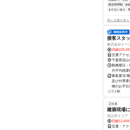
固定時間制
未
まかないあり
同じ企業の求人
接客スタッ
株式会社ケー
月給225,0
交通アクセ
千葉県流山
勤務曜日・時
月平均残業時
募集要項 職
及び付帯業
物のお手伝い
シフト制
正社員
建築現場
流山市エリア
日給12,00
交通・アク