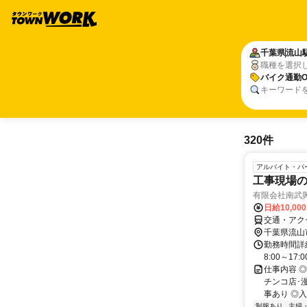
千葉県
流山
職種を選択
バイク通勤O
キーワード
320件
アルバイト・パ
工事現場
有限会社南武
日給10,00
交通・アクセ
千葉県流山
勤務時間詳細
8:00～17
仕事内容 
チンコ店･
事あり ◎入
制服あり
主婦