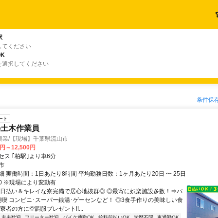
駅
してください
K
を選択してください
条件保
ート
の土木作業員
興業/【現場】千葉県流山市
0円～12,500円
ス ｢柏駅｣より車6分
市
 実働時間：1日あたり8時間 平均勤務日数：1ヶ月あたり20日 〜 25日
:00 ※現場により変動有
◎日払い＆キレイな寮完備で居心地抜群◎ ◎最寄に娯楽施設多数！⇒パ
漫喫 コンビニ･スーパー銭湯･ゲーセンなど！ ◎3食手作りの美味しい食
寮者の方に空調服プレゼント!!...
・主夫歓迎
フリーター歓迎
バイク通勤OK
給料前払いOK
学歴不問
車通勤OK