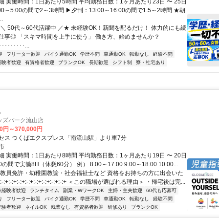
 実働時間：1日あたり5時間 平均勤務日数：1ヶ月あたり23日 〜 25日
0～5:00の間で2～3時間 ▶夕刊：13:00～16:00の間で1.5～2時間 ★朝
.
＼ 50代～60代活躍中 ／★ 未経験OK！新聞を配るだけ！ 体力的にも続
仕事◎ 「スキマ時間を上手に使う」 働き方、始めませんか？
････････...
迎
フリーター歓迎
バイク通勤OK
学歴不問
車通勤OK
転勤なし
経験不問
経験者歓迎
有資格者歓迎
ブランクOK
長期歓迎
シフト制
寮・社宅あり
員
ッズパーク流山店
00円～370,000円
セス つくばエクスプレス「南流山駅」より車7分
市
 実働時間：1日あたり8時間 平均勤務日数：1ヶ月あたり19日 〜 20日
00の間で実働8H（休憩60分） 例） 8:00～17:00 9:00～18:00 10:00...
＼教員免許・幼稚園教諭・社会福祉士など 資格をお持ちの方に出会いた
:-:+:-:+:-:+:-:+:-:+:-:+:-:+:-:+ ＜この職場が選ばれる理由＞ ・帰宅後は完...
未経験者歓迎
ランチタイム
副業・WワークOK
主婦・主夫歓迎
60代も応募可
り
フリーター歓迎
バイク通勤OK
学歴不問
車通勤OK
転勤なし
経験不問
経験者歓迎
ネイルOK
残業なし
有資格者歓迎
研修あり
ブランクOK