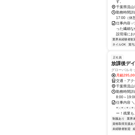
す。
千葉県流山
勤務時間詳細
17:00（
仕事内容 
った繊細な
設現場におい
業界未経験者歓
ネイルOK
賞与
正社員
放課後デ
グローバルキ
月給295,0
交通・アク
千葉県流山
勤務時間詳細
8:00～19:
仕事内容 
+:-:+:-:
ー！残業も..
制服あり
業界
資格取得支援あ
未経験者歓迎