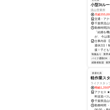
小型3tルー
流山営業所
月給355,0
交通・アク
千葉県流山
勤務時間詳
「結婚を機
が、 今は基
仕事内容 
週休2日！
援！子ども手
制服あり
業界
バイク通勤OK
経験者歓迎
夜
派遣社員
軽作業ス
ライクスタッ
時給1,350
アクセス 
料送迎バス
千葉県流山
勤務時間 ・
06:00 