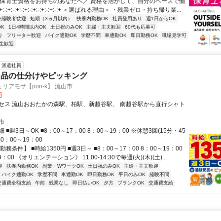
＼保育士資格をお持ちのあなたへ／ 資格を活かして、自分のペースで働
-:+:-:+:-:+:-:+:-:+:-:+:-:+:-:+ ＜選ばれる理由＞ ・残業ゼロ・持ち帰り業...
未経験者歓迎
短期（3ヵ月以内）
扶養内勤務OK
社員登用あり
週1日からOK
K
1日4時間以内OK
土日祝のみOK
主婦・主夫歓迎
60代も応募可
り
フリーター歓迎
バイク通勤OK
学歴不問
車通勤OK
即日勤務OK
職場見学可
生歓迎
派遣社員
用品の仕分けやピッキング
リアモサ【pon-k】 流山市
円
セス 流山おおたかの森駅、柏駅、新越谷駅、 南越谷駅から直行シャト
市
■週3日～OK ■8：00～17：00 8：00～19：00 ※休憩3回(15分・45
10：00～19：00
務条件】 ■時給1350円 ■週3日～ ■8：00～17：00 8：00～19：00
9：00 《オリエンテーション》 11:00-14:30で毎週(火)(木)(土)...
迎
扶養内勤務OK
副業・WワークOK
土日祝のみOK
主婦・主夫歓迎
バイク通勤OK
学歴不問
車通勤OK
即日勤務OK
平日のみOK
経験不問
交通費全額支給
午前
残業なし
即日払いOK
夕方
ブランクOK
交通費支給