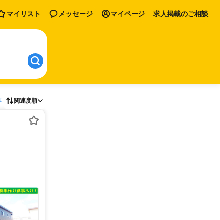
マイリスト
メッセージ
マイページ
求人掲載のご相談
存
関連度順