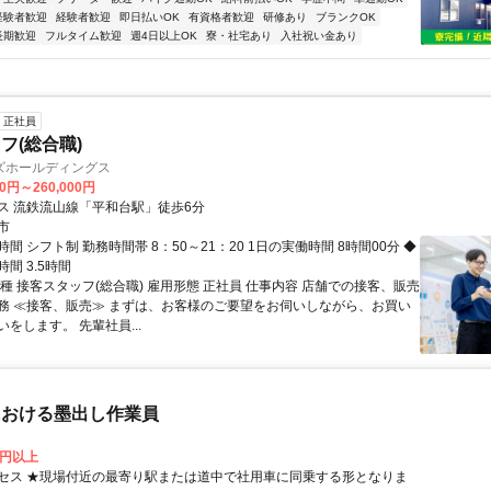
経験者歓迎
経験者歓迎
即日払いOK
有資格者歓迎
研修あり
ブランクOK
長期歓迎
フルタイム歓迎
週4日以上OK
寮・社宅あり
入社祝い金あり
正社員
フ(総合職)
ズホールディングス
00円～260,000円
ス 流鉄流山線「平和台駅」徒歩6分
市
間 シフト制 勤務時間帯 8：50～21：20 1日の実働時間 8時間00分 ◆
間 3.5時間
種 接客スタッフ(総合職) 雇用形態 正社員 仕事内容 店舗での接客、販売
務 ≪接客、販売≫ まずは、お客様のご要望をお伺いしながら、お買い
をします。 先輩社員...
における墨出し作業員
0円以上
セス ★現場付近の最寄り駅または道中で社用車に同乗する形となりま