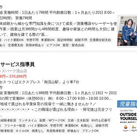
市
 実働時間：1日あたり7時間 平均勤務日数：1ヶ月あたり20日 8:00～
休憩2時間） 実働7時間
✅️未経験から確かな専門知識を身につけて成長 ✅️測量機器やレーザーを使
作業 ✅️残業は月3時間から4時間程度、趣味や家族との時間も大切に 建
て、建物を建てる際の*基...
迎
バイク通勤OK
学歴不問
車通勤OK
固定時間制
経験不問
交通費全額支給
あり
交通費支給
長期休暇あり
ピアスOK
髪型・髪色自由
イサービス指導員
ッズパーク流山店
00円～370,000円
セス つくばエクスプレス「南流山駅」より車7分
市
 実働時間：1日あたり8時間 平均勤務日数：1ヶ月あたり19日 〜 20日
00の間で実働8H（休憩60分） 例） 8:00～17:00 9:00～18:00 10:00...
＼地域で選ばれる学童保育の現場で 一緒に働きませんか？／
+:-:+:-:+:-:+:-:+:-:+:-:+:-:+ ＜この職場が選ばれる理由＞ ・帰宅後は完全フリ
.
未経験者歓迎
ランチタイム
副業・WワークOK
主婦・主夫歓迎
60代も応募可
り
フリーター歓迎
バイク通勤OK
学歴不問
車通勤OK
転勤なし
経験不問
経験者歓迎
ネイルOK
残業なし
有資格者歓迎
研修あり
ブランクOK