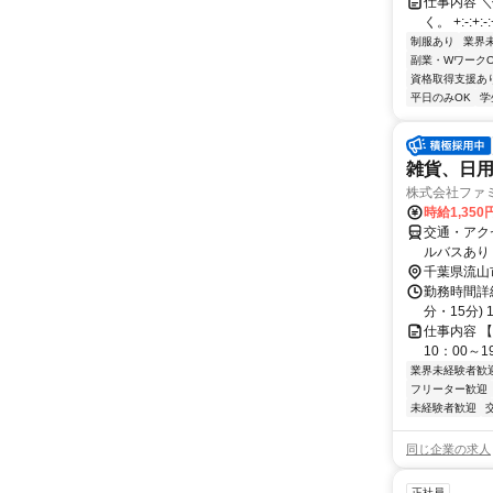
仕事内容 
く。 +:-:+:
制服あり
業界
副業・WワークO
資格取得支援あ
平日のみOK
学
雑貨、日
株式会社ファミ
時給1,350
交通・アク
ルバスあり
千葉県流山
勤務時間詳細 
分・15分) 
仕事内容 【勤
10：00～1
業界未経験者歓
フリーター歓迎
未経験者歓迎
同じ企業の求人
正社員