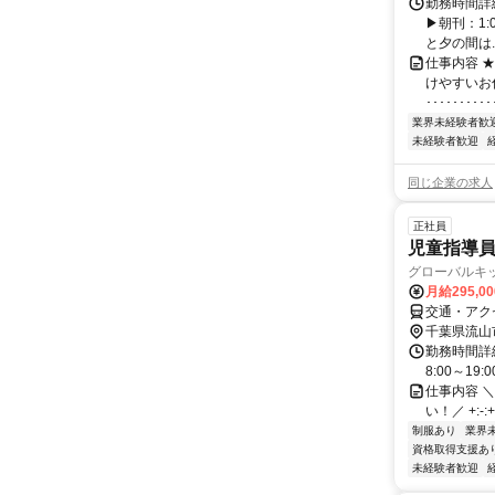
勤務時間詳細
▶朝刊：1:0
と夕の間は..
仕事内容 ★
けやすいお
･･･････････
業界未経験者歓
未経験者歓迎
同じ企業の求人
正社員
児童指導
グローバルキ
月給295,0
交通・アク
千葉県流山
勤務時間詳細
8:00～19:
仕事内容 
い！／ +:-:+
制服あり
業界
資格取得支援あ
未経験者歓迎