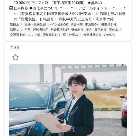
20:00の間でシフト制 （週平均実働40時間） ★無理の...
仕事内容 ◆お仕事について ＊‥‥＊‥ アピールポイント ‥＊‥‥＊
✨ 【有資格者限定】転職支援金最大60万円支給！ ✨ 前職を辞める際
の「費用負担」も相談可 ✨ 月収44万円以上も可！高水準の給...
制服あり
主婦・主夫歓迎
バイク通勤OK
学歴不問
車通勤OK
職場見学可
転勤なし
午前
経験者歓迎
有資格者歓迎
研修あり
夕方
賞与あり
育休あり
交通費支給
シフト制
昼食補助あり
寮・社宅あり
食事補助あり
ひげOK
正社員