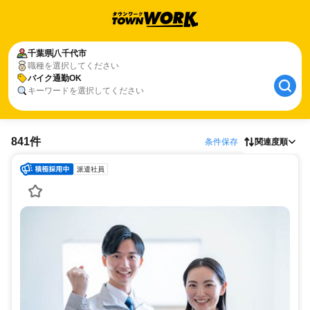
千葉県
八千代市
職種を選択してください
バイク通勤OK
キーワードを選択してください
841件
条件保存
関連度順
派遣社員