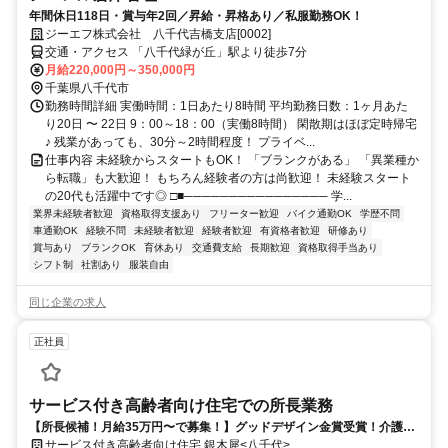
年間休日118日・賞与年2回／昇給・昇格あり／私服勤務OK！
ジーエフ株式会社 八千代吉橋支店[0002]
交通・アクセス 「八千代緑が丘」駅より徒歩7分
月給220,000円～350,000円
千葉県八千代市
勤務時間詳細 実働時間：1日あたり8時間 平均勤務日数：1ヶ月あた
り20日 〜 22日 9：00～18：00（実働8時間） 閑散期はほぼ定時帰宅
♪ 残業があっても、30分～2時間程度！ プライベ...
仕事内容 未経験からスタートもOK！ 「ブランクがある」 「異業種か
ら転職」も大歓迎！ もちろん経験者の方は尚歓迎！ 未経験スタート
の20代も活躍中です◎ □■──────────────── 学...
業界未経験者歓迎
資格取得支援あり
フリーター歓迎
バイク通勤OK
学歴不問
車通勤OK
経験不問
未経験者歓迎
経験者歓迎
有資格者歓迎
研修あり
賞与あり
ブランクOK
育休あり
交通費支給
長期歓迎
資格取得手当あり
シフト制
社割あり
服装自由
同じ企業の求人
正社員
サービス付き高齢者向け住宅での所長業務
【所長候補！月給35万円〜で募集！】グッドデザイン金賞受賞！介護業
界をより一層盛り上げるべくあなたの経験を存分に発揮してください！
サービス付き高齢者向け住宅 銀木犀<八千代>