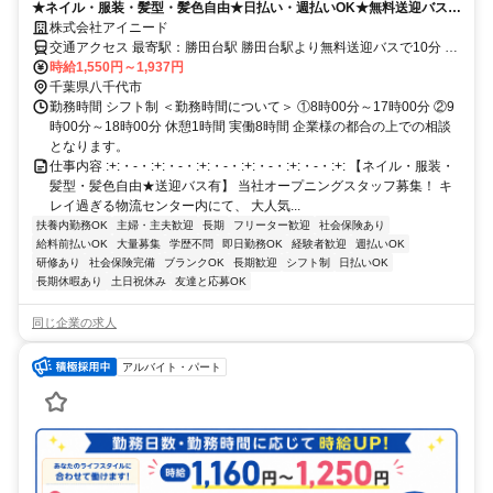
★ネイル・服装・髪型・髪色自由★日払い・週払いOK★無料送迎バス有
★冷暖房完備★土日祝休み★経験者求！★
株式会社アイニード
交通アクセス 最寄駅：勝田台駅 勝田台駅より無料送迎バスで10分 ＊
車通勤OK,バイク通勤OK,自転車通勤OK,転勤なし
時給1,550円～1,937円
千葉県八千代市
勤務時間 シフト制 ＜勤務時間について＞ ①8時00分～17時00分 ②9
時00分～18時00分 休憩1時間 実働8時間 企業様の都合の上での相談
となります。
仕事内容 :+:・-・:+:・-・:+:・-・:+:・-・:+:・-・:+: 【ネイル・服装・
髪型・髪色自由★送迎バス有】 当社オープニングスタッフ募集！ キ
レイ過ぎる物流センター内にて、 大人気...
扶養内勤務OK
主婦・主夫歓迎
長期
フリーター歓迎
社会保険あり
給料前払いOK
大量募集
学歴不問
即日勤務OK
経験者歓迎
週払いOK
研修あり
社会保険完備
ブランクOK
長期歓迎
シフト制
日払いOK
長期休暇あり
土日祝休み
友達と応募OK
同じ企業の求人
アルバイト・パート