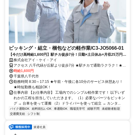
ピッキング・組立・梱包などの軽作業/C3-JO5066-01
【今だけ高時給1,600円】駅チカ徒歩7分！日勤×土日休み×月収25万円以
上可！1人でモクモク作業したい方にピッタリ！
株式会社アイ・ケイ・アイ
アクセス 八千代緑が丘駅より徒歩7分 ★駅チカで通勤ラクラク！★
車・バイク通勤OK！
時給1,600円
千葉県八千代市
勤務時間 8:30～17:15 ★午前・午後に各10分のサービス休憩あり！
★時短勤務も相談OK！
仕事内容 【お仕事内容】 工場内でのシンプル軽作業です！ 以下いず
れかの工程を担当していただきます。 （1）必要なパーツをピッキン
グ → 台車を使って運搬 （2）ドライバーを使って組立 → カンタ...
バイク通勤OK
給料前払いOK
車通勤OK
職場見学可
経験不問
未経験者歓迎
交通費支給
シフト制
派遣社員