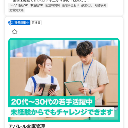
業務未経験でもOK◎ ✅早上がり多め！残業なし...
バイク通勤OK
車通勤OK
固定時間制
住宅手当あり
残業なし
研修あり
交通費支給
正社員
アパレル倉庫管理