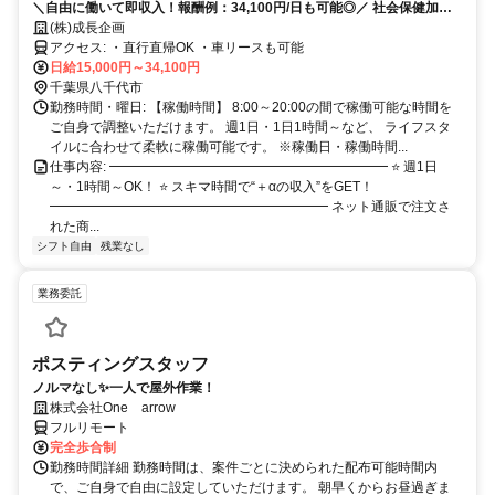
＼自由に働いて即収入！報酬例：34,100円/日も可能◎／ 社会保健加入
OK・日払いOK！完全個室寮あり！即入居可【普通免許で軽バン宅配ド
(株)成長企画
ライバー】
アクセス: ・直行直帰OK ・車リースも可能
日給15,000円～34,100円
千葉県八千代市
勤務時間・曜日: 【稼働時間】 8:00～20:00の間で稼働可能な時間を
ご自身で調整いただけます。 週1日・1日1時間～など、 ライフスタ
イルに合わせて柔軟に稼働可能です。 ※稼働日・稼働時間...
仕事内容: ━━━━━━━━━━━━━━━━━━━━━ ⭐ 週1日
～・1時間～OK！ ⭐ スキマ時間で“＋αの収入”をGET！
━━━━━━━━━━━━━━━━━━━━━ ネット通販で注文さ
れた商...
シフト自由
残業なし
業務委託
ポスティングスタッフ
ノルマなし✨一人で屋外作業！
株式会社One arrow
フルリモート
完全歩合制
勤務時間詳細 勤務時間は、案件ごとに決められた配布可能時間内
で、ご自身で自由に設定していただけます。 朝早くからお昼過ぎま