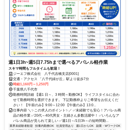
週1日3h~週5日7.75hまで選べるアパレル軽作業
スキマ時間もフルタイムも歓迎！
ジーエフ株式会社 八千代吉橋支店[0001]
交通・アクセス 「八千代緑が丘」駅より徒歩7分
時給1,160円～1,250円
千葉県八千代市
勤務時間詳細 【週1 日～、3 時間～勤務OK】 ライフスタイルに合わ
せて勤務時間を選択できます。 下記勤務枠よりご希望をお伝えくだ
さい！ 【午前のみ】9:00～12:00 【午後のみ】13:0...
仕事内容 ＼✨この求人のポイント✨／ ✅未経験でも安心！アパレル商
品の軽作業 ✅20代～40代男女・主婦さん多数活躍中！ ✅いろんなア
パレル商品が見られて楽しい ✅週1日～/1日3h～の短時間勤...
業界未経験者歓迎
扶養内勤務OK
社員登用あり
週1日からOK
副業・WワークOK