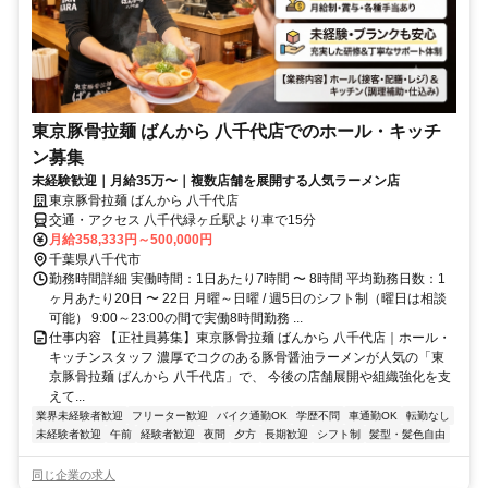
東京豚骨拉麺 ばんから 八千代店でのホール・キッチ
ン募集
未経験歓迎｜月給35万〜｜複数店舗を展開する人気ラーメン店
東京豚骨拉麺 ばんから 八千代店
交通・アクセス 八千代緑ヶ丘駅より車で15分
月給358,333円～500,000円
千葉県八千代市
勤務時間詳細 実働時間：1日あたり7時間 〜 8時間 平均勤務日数：1
ヶ月あたり20日 〜 22日 月曜～日曜 / 週5日のシフト制（曜日は相談
可能） 9:00～23:00の間で実働8時間勤務 ...
仕事内容 【正社員募集】東京豚骨拉麺 ばんから 八千代店｜ホール・
キッチンスタッフ 濃厚でコクのある豚骨醤油ラーメンが人気の「東
京豚骨拉麺 ばんから 八千代店」で、 今後の店舗展開や組織強化を支
えて...
業界未経験者歓迎
フリーター歓迎
バイク通勤OK
学歴不問
車通勤OK
転勤なし
未経験者歓迎
午前
経験者歓迎
夜間
夕方
長期歓迎
シフト制
髪型・髪色自由
同じ企業の求人