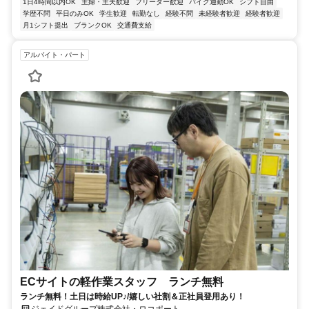
1日4時間以内OK
主婦・主夫歓迎
フリーター歓迎
バイク通勤OK
シフト自由
学歴不問
平日のみOK
学生歓迎
転勤なし
経験不問
未経験者歓迎
経験者歓迎
月1シフト提出
ブランクOK
交通費支給
アルバイト・パート
ECサイトの軽作業スタッフ ランチ無料
ランチ無料！土日は時給UP♪/嬉しい社割＆正社員登用あり！