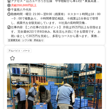
アクセス: * 山万ユーカリが丘線 中学校駅から車13分 * 東葉高速鉄
道 村上駅から車12分 * 東葉高速鉄道 八千代中央から車16分 * 車通
月給350,000円以上
勤、バイク通勤可（駐車場あり）
千葉県八千代市
勤務時間・曜日: 21:00～翌8:00（残業有） ※スタート時間は18：00
～0：00で複数あり。 ※時間希望応相談。 ※残業は1分単位で管理
し、残業代を全額支給しています。 ※社員の長時間労働...
仕事内容: 【この仕事の注目ポイント】 月収は35万円以上を目指せま
す。 完全週休2日で月9日休み。私生活も大切にできる環境です。 お
祝い金として20万円を支給し、多彩なコースから選べます。 業務...
交通費支給
シフト制
昇給あり
アルバイト・パート