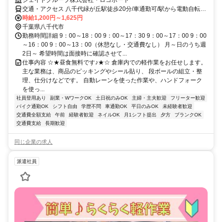
ジェイドグループ株式会社・ロコポート
交通・アクセス 八千代緑が丘駅徒歩20分/車通勤可/駅から電動自転車
の無料貸与あり
時給1,200円～1,625円
千葉県八千代市
勤務時間詳細 9：00～18：00 9：00～17：30 9：00～17：00 9：00
～16：00 9：00～13：00（休憩なし・交通費なし） 月～日のうち週
2日～ 希望時間は面接時に確認させて...
仕事内容 ☆★昼食無料です♪★☆ 倉庫内での軽作業をお任せします。
主な業務は、商品のピッキングやシール貼り、 段ボールの組立・整
理、仕分けなどです。 自動レーンを使った作業や、ハンドフォーク
を使っ...
社員登用あり
副業・WワークOK
土日祝のみOK
主婦・主夫歓迎
フリーター歓迎
バイク通勤OK
シフト自由
学歴不問
車通勤OK
平日のみOK
未経験者歓迎
交通費全額支給
午前
経験者歓迎
ネイルOK
月1シフト提出
夕方
ブランクOK
交通費支給
長期歓迎
同じ企業の求人
派遣社員