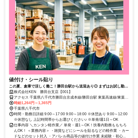
値付け・シール貼り
この夏、倉庫で涼しく働こ！勝田台駅から送迎あり◎ まずはお試し勤務
もOK◎
株式会社KEN 勝田台支店【001】
アクセス 千葉県八千代市勝田台京成本線/勝田台駅 東葉高速線/東葉勝
田台駅
時給1,264円～1,365円
千葉県八千代市
時間・勤務日詳細 9:00～17:00 9:00～18:00 ※休憩あり 9:00～12:00
※休憩なし 上記時間帯からお選びください♪ ※単発/週1日～OK
仕事内容 ＼カンタン軽作業／ 単発・週1～OK！扶養内勤務ももちろ
んOK！ ＜業務内容＞ ・雑貨などにシールを貼るなどの軽作業 ・カー
ドなどのセット封入 ・アパレル商品等の値付け作業 未経験・初心...