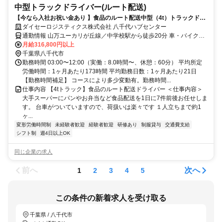
中型トラックドライバー(ルート配送)
【今なら入社お祝い金あり 】食品のルート配送中型（4t）トラックドラ
イバー◆福利厚生充実
ダイセーロジスティクス株式会社 八千代ハブセンター
通勤情報 山万ユーカリが丘線／中学校駅から徒歩20分 車・バイク・
自転車通勤OK
月給316,800円以上
千葉県八千代市
勤務時間 03:00〜12:00（実働：8.0時間〜、休憩：60分） 平均所定
労働時間：1ヶ月あたり173時間 平均勤務日数：1ヶ月あたり21日
【勤務時間補足】 コースにより多少変動有。勤務時間...
仕事内容 【4tトラック】食品のルート配送ドライバー ＜仕事内容＞
大手スーパーにパンやお弁当など食品配送を1日に7件前後お任せしま
す。 台車がついていますので、荷扱いは楽々です １人立ちまで約1
ヶ...
変形労働時間制
未経験者歓迎
経験者歓迎
研修あり
制服貸与
交通費支給
シフト制
週4日以上OK
同じ企業の求人
前へ
次へ
1
2
3
4
5
この条件の新着求人を受け取る
千葉県 / 八千代市