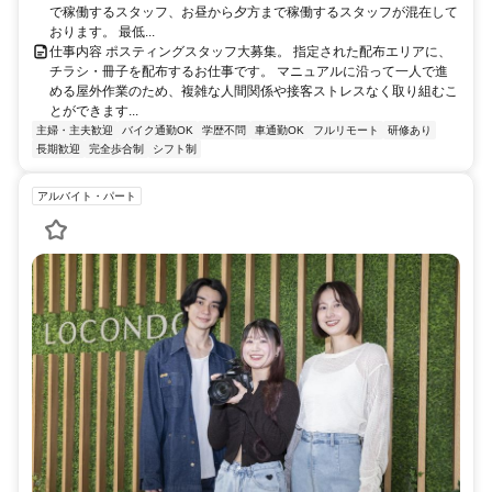
で稼働するスタッフ、お昼から夕方まで稼働するスタッフが混在して
おります。 最低...
仕事内容 ポスティングスタッフ大募集。 指定された配布エリアに、
チラシ・冊子を配布するお仕事です。 マニュアルに沿って一人で進
める屋外作業のため、複雑な人間関係や接客ストレスなく取り組むこ
とができます...
主婦・主夫歓迎
バイク通勤OK
学歴不問
車通勤OK
フルリモート
研修あり
長期歓迎
完全歩合制
シフト制
アルバイト・パート