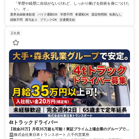
「学歴や経歴に自信がないけれど、しっかり稼げる技術を身につけた
い」 そ...
業界未経験者歓迎
バイク通勤OK
学歴不問
車通勤OK
固定時間制
転勤なし
経験不問
賞与あり
ブランクOK
交通費支給
正社員
4tトラックドライバー
【祝金20万】月収35万超も可能！東証プライム上場企業のグループで叶
える「深夜の安定ワーク」◆定年後も現役続行OK！
株式会社東日本トランスポート 八千代営業所