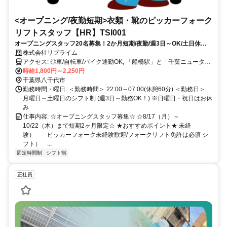
<オープニング/夜勤短期>衣類・靴のピッカーフォーク
リフトスタッフ【HR】TSI001
オープニングスタッフ20名募集！2か月短期/夜勤/週3日～OK/土日休み
相談可/日給17,100円/月収37万円以上可！
株式会社リプライム
アクセス: ◎車/自転車/バイク通勤OK, 「船橋駅」と「千葉ニュータウ
ン中央駅」から無料送迎バスあり 拠点駅からのシャトル便があるた
時給1,800円～2,250円
め、交通手段に困りません。マイカー等の利用も選べて快適です。
千葉県八千代市
勤務時間・曜日: ＜勤務時間＞ 22:00～07:00(休憩60分) ＜勤務日＞
月曜日～土曜日のシフト制 (週3日～勤務OK！) ※日曜日・祝日はお休
み
仕事内容: ☆オープニングスタッフ募集☆ ☆8/17（月）～
10/22（木）まで短期2ヶ月限定☆ ★おすすめポイント★ 未経
験） ピッカーフォーク未経験歓迎/フォークリフト免許は必須 シ
フト） ...
固定時間制
シフト制
正社員