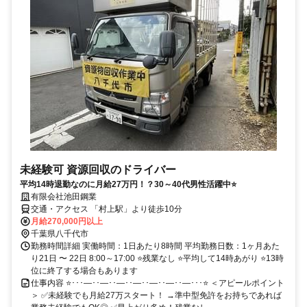
未経験可 資源回収のドライバー
平均14時退勤なのに月給27万円！？30～40代男性活躍中⭐
有限会社池田鋼業
交通・アクセス 「村上駅」より徒歩10分
月給270,000円以上
千葉県八千代市
勤務時間詳細 実働時間：1日あたり8時間 平均勤務日数：1ヶ月あた
り21日 〜 22日 8:00～17:00 ⭐残業なし ⭐平均して14時あがり ⭐13時
位に終了する場合もあります
仕事内容 ⭐･･･―･･―･･―･･―･･―･･―･･―･･･⭐ ＜アピールポイント
＞ ✅未経験でも月給27万スタート！ →準中型免許をお持ちであれば