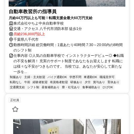
自動車教習所の指導員
月給44万円以上も可能！転職支援金最大60万円支給
株式会社やちよ中央自動車学校
交通・アクセス 八千代市消防本部 徒歩1分
月給236,000円以上
千葉県八千代市
勤務時間詳細 総労働時間：1週あたり40時間 7:30～20:00内の8時間
のシフト制
仕事内容 ◎人気の自動車学校で インストラクターデビュー◎ ◆転職
の不安を解消！ 充実のサポート制度であなたをお迎えします 転職に
は様々な不安がつきものです。 当校では、あなたが安心して新たな
一歩を...
制服あり
主婦・主夫歓迎
バイク通勤OK
学歴不問
車通勤OK
職場見学可
転勤なし
午前
経験者歓迎
有資格者歓迎
研修あり
夕方
賞与あり
育休あり
交通費支給
シフト制
昼食補助あり
寮・社宅あり
食事補助あり
ひげOK
正社員