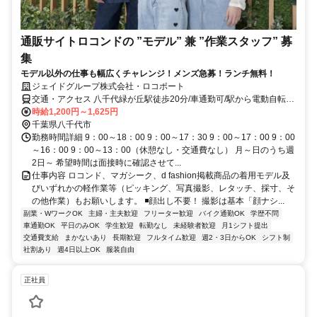
通販サイトロコンドの ”モデル” 兼 ”作業スタッフ” 募
集
モデル以外の仕事も幅広くチャレンジ！メンズ急募！ランチ無料！
ジェイドグループ株式会社・ロコポート
交通・アクセス 八千代緑が丘駅徒歩20分/車通勤可/駅から電動自転車
の無料貸与あり
時給1,200円～1,625円
千葉県八千代市
勤務時間詳細 9：00～18：00 9：00～17：30 9：00～17：00 9：00
～16：00 9：00～13：00（休憩なし・交通費なし） 月～日のうち週
2日～ 希望時間は面接時に確認させて...
仕事内容 ロコンド、マガシーク、d fashion掲載商品の着用モデル及
びいずれかの軽作業等（ピッキング、写真撮影、レタッチ、採寸、そ
の他作業）もお願いします。 ◾️顔出し不要！ 撮影は基本「顔ナシ...
副業・WワークOK
主婦・主夫歓迎
フリーター歓迎
バイク通勤OK
学歴不問
車通勤OK
平日のみOK
学生歓迎
転勤なし
未経験者歓迎
月1シフト提出
交通費支給
まかないあり
長期歓迎
フルタイム歓迎
週2・3日からOK
シフト制
社割あり
週4日以上OK
服装自由
正社員