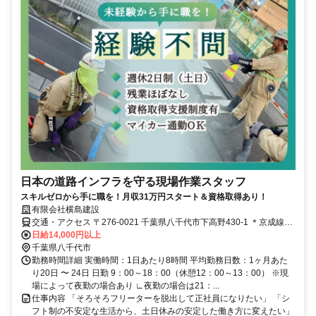
日本の道路インフラを守る現場作業スタッフ
スキルゼロから手に職を！月収31万円スタート＆資格取得あり！
有限会社横島建設
交通・アクセス 〒276-0021 千葉県八千代市下高野430-1 ＊京成線
「勝田台駅」下車、東洋バス「八千代ゴルフクラブ前駅」下車、徒歩
日給14,000円以上
10分
千葉県八千代市
勤務時間詳細 実働時間：1日あたり8時間 平均勤務日数：1ヶ月あた
り20日 〜 24日 日勤 9：00～18：00（休憩12：00～13：00） ※現
場によって夜勤の場合あり ∟夜勤の場合は21：...
仕事内容 「そろそろフリーターを脱出して正社員になりたい」 「シ
フト制の不安定な生活から、土日休みの安定した働き方に変えたい」