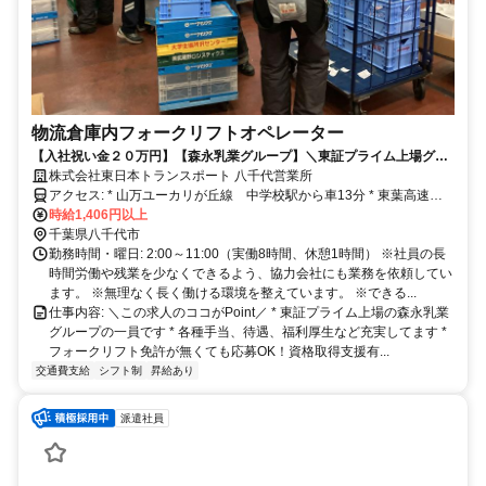
物流倉庫内フォークリフトオペレーター
【入社祝い金２０万円】【森永乳業グループ】＼東証プライム上場グル
ープで安定勤務／＼各種手当・待遇も充実／
株式会社東日本トランスポート 八千代営業所
アクセス: * 山万ユーカリが丘線 中学校駅から車13分 * 東葉高速鉄
道 村上駅から車12分 * 東葉高速鉄道 八千代中央から車16分 * 車通
時給1,406円以上
勤、バイク通勤可（駐車場あり）
千葉県八千代市
勤務時間・曜日: 2:00～11:00（実働8時間、休憩1時間） ※社員の長
時間労働や残業を少なくできるよう、協力会社にも業務を依頼してい
ます。 ※無理なく長く働ける環境を整えています。 ※できる...
仕事内容: ＼この求人のココがPoint／ * 東証プライム上場の森永乳業
グループの一員です * 各種手当、待遇、福利厚生など充実してます *
フォークリフト免許が無くても応募OK！資格取得支援有...
交通費支給
シフト制
昇給あり
派遣社員