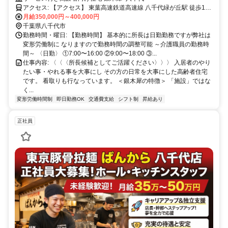
アクセス: 【アクセス】 東葉高速鉄道高速線 八千代緑が丘駅 徒歩10
月給350,000円～400,000円
分 車・バイク通勤もOK！
千葉県八千代市
勤務時間・曜日: 【勤務時間】 基本的に所長は日勤勤務ですが弊社は
変形労働制に なりますので勤務時間の調整可能 ～介護職員の勤務時
間～ 〈日勤〉 ①7:00〜16:00 ②9:00〜18:00 ③...
仕事内容: 〈〈〈所長候補としてご活躍ください〉〉〉 入居者のやり
たい事・やれる事を大事にし その方の日常を大事にした高齢者住宅
です。 看取りも行なっています。 ＜銀木犀の特徴＞ 「施設」ではな
く...
変形労働時間制
即日勤務OK
交通費支給
シフト制
昇給あり
正社員