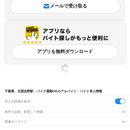
メールで受け取る
アプリを無料ダウンロード
千葉県、北習志野駅、バイク通勤OKのアルバイト・バイト求人情報
求人の詳細を表示
条件を追加・変更して検索
市区町村を追加・変更
関連キーワード
完全在宅ワーク 全国
シール貼り 在宅
現在地周辺
ガチャガチャ
犬カフェ
千葉県