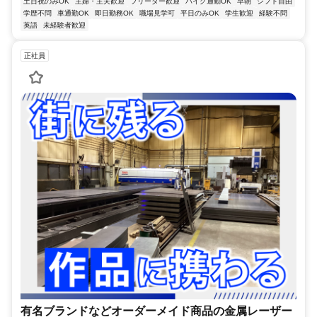
土日祝のみOK
主婦・主夫歓迎
フリーター歓迎
バイク通勤OK
早朝
シフト自由
学歴不問
車通勤OK
即日勤務OK
職場見学可
平日のみOK
学生歓迎
経験不問
英語
未経験者歓迎
正社員
有名ブランドなどオーダーメイド商品の金属レーザー