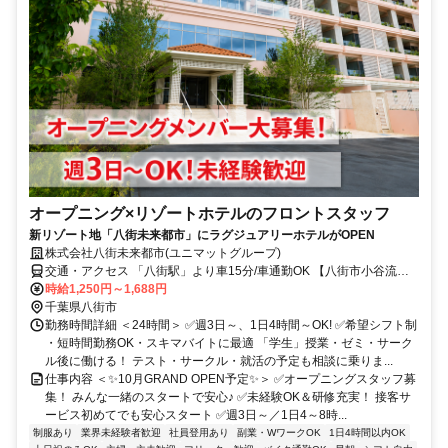
オープニング×リゾートホテルのフロントスタッフ
新リゾート地「八街未来都市」にラグジュアリーホテルがOPEN
株式会社八街未来都市(ユニマットグループ)
交通・アクセス 「八街駅」より車15分/車通勤OK 【八街市小谷流地
区にOPEN！新時代のアクティブリゾートタウン】
時給1,250円～1,688円
千葉県八街市
勤務時間詳細 ＜24時間＞ ✅週3日～、1日4時間～OK! ✅希望シフト制
・短時間勤務OK・スキマバイトに最適 「学生」授業・ゼミ・サーク
ル後に働ける！ テスト・サークル・就活の予定も相談に乗りま...
仕事内容 ＜✨10月GRAND OPEN予定✨＞ ✅オープニングスタッフ募
集！ みんな一緒のスタートで安心♪ ✅未経験OK＆研修充実！ 接客サ
ービス初めてでも安心スタート ✅週3日～／1日4～8時...
制服あり
業界未経験者歓迎
社員登用あり
副業・WワークOK
1日4時間以内OK