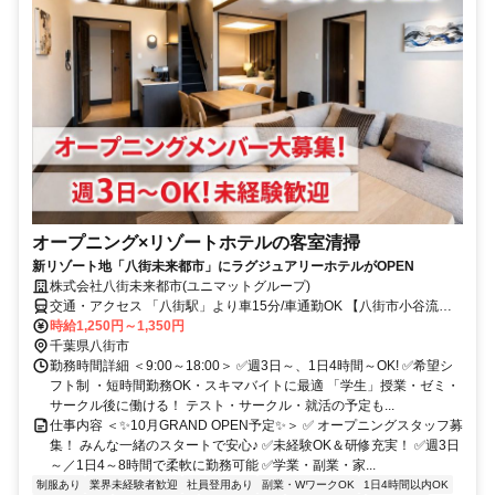
オープニング×リゾートホテルの客室清掃
新リゾート地「八街未来都市」にラグジュアリーホテルがOPEN
株式会社八街未来都市(ユニマットグループ)
交通・アクセス 「八街駅」より車15分/車通勤OK 【八街市小谷流地
区にOPEN！新時代のアクティブリゾートタウン】
時給1,250円～1,350円
千葉県八街市
勤務時間詳細 ＜9:00～18:00＞ ✅週3日～、1日4時間～OK! ✅希望シ
フト制 ・短時間勤務OK・スキマバイトに最適 「学生」授業・ゼミ・
サークル後に働ける！ テスト・サークル・就活の予定も...
仕事内容 ＜✨10月GRAND OPEN予定✨＞ ✅ オープニングスタッフ募
集！ みんな一緒のスタートで安心♪ ✅未経験OK＆研修充実！ ✅週3日
～／1日4～8時間で柔軟に勤務可能 ✅学業・副業・家...
制服あり
業界未経験者歓迎
社員登用あり
副業・WワークOK
1日4時間以内OK