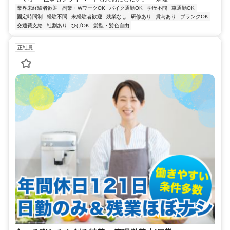
業界未経験者歓迎
副業・WワークOK
バイク通勤OK
学歴不問
車通勤OK
固定時間制
経験不問
未経験者歓迎
残業なし
研修あり
賞与あり
ブランクOK
交通費支給
社割あり
ひげOK
髪型・髪色自由
正社員