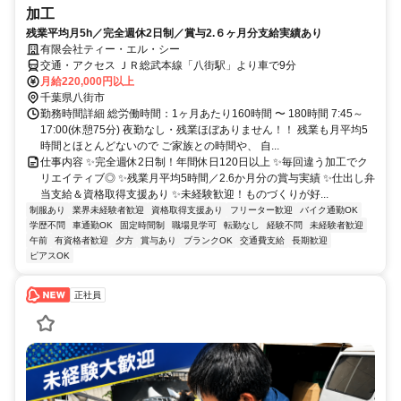
加工
残業平均月5h／完全週休2日制／賞与2.６ヶ月分支給実績あり
有限会社ティー・エル・シー
交通・アクセス ＪＲ総武本線「八街駅」より車で9分
月給220,000円以上
千葉県八街市
勤務時間詳細 総労働時間：1ヶ月あたり160時間 〜 180時間 7:45～
17:00(休憩75分) 夜勤なし・残業ほぼありません！！ 残業も月平均5
時間とほとんどないので ご家族との時間や、 自...
仕事内容 ✨完全週休2日制！年間休日120日以上 ✨毎回違う加工でク
リエイティブ◎ ✨残業月平均5時間／2.6か月分の賞与実績 ✨仕出し弁
当支給＆資格取得支援あり ✨未経験歓迎！ものづくりが好...
制服あり
業界未経験者歓迎
資格取得支援あり
フリーター歓迎
バイク通勤OK
学歴不問
車通勤OK
固定時間制
職場見学可
転勤なし
経験不問
未経験者歓迎
午前
有資格者歓迎
夕方
賞与あり
ブランクOK
交通費支給
長期歓迎
ピアスOK
正社員