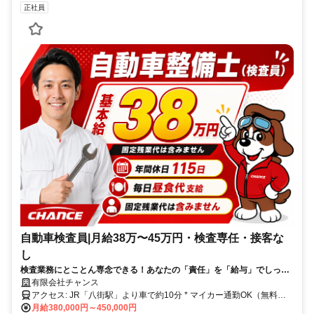
正社員
自動車検査員|月給38万〜45万円・検査専任・接客な
し
検査業務にとことん専念できる！あなたの「責任」を「給与」でしっか
り還元します✨年間休日115日。家族や自分の時間も守りながら高待遇
有限会社チャンス
で働きませんか！在職中の方の相談も歓迎です♪
アクセス: JR「八街駅」より車で約10分 * マイカー通勤OK（無料駐
車場完備） * バイク・自転車通勤OK
月給380,000円～450,000円