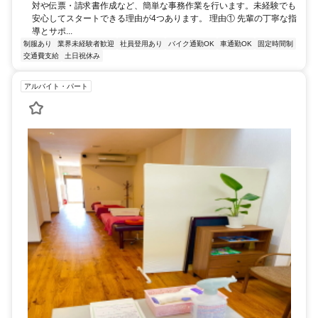
対や伝票・請求書作成など、簡単な事務作業を行います。未経験でも
安心してスタートできる理由が4つあります。 理由① 先輩の丁寧な指
導とサポ...
制服あり
業界未経験者歓迎
社員登用あり
バイク通勤OK
車通勤OK
固定時間制
交通費支給
土日祝休み
アルバイト・パート