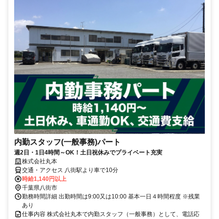
内勤スタッフ(一般事務)パート
週2日・1日4時間～OK！土日祝休みでプライベート充実
株式会社丸本
交通・アクセス 八街駅より車で10分
時給1,140円以上
千葉県八街市
勤務時間詳細 出勤時間は9:00又は10:00 基本一日４時間程度 ※残業
あり
仕事内容 株式会社丸本で内勤スタッフ（一般事務）として、電話応