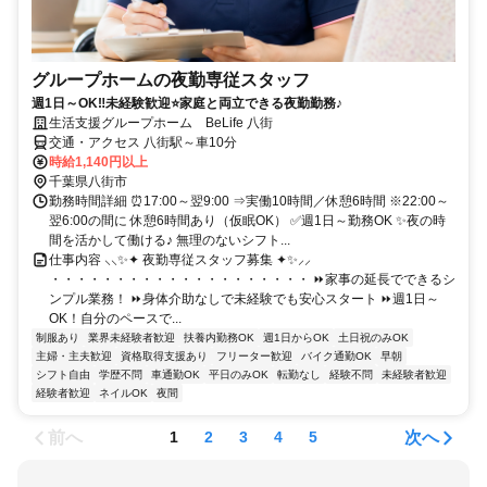
グループホームの夜勤専従スタッフ
週1日～OK‼未経験歓迎⭐家庭と両立できる夜勤勤務♪
生活支援グループホーム BeLife 八街
交通・アクセス 八街駅～車10分
時給1,140円以上
千葉県八街市
勤務時間詳細 ⏰17:00～翌9:00 ⇒実働10時間／休憩6時間 ※22:00～
翌6:00の間に 休憩6時間あり（仮眠OK） ✅週1日～勤務OK ✨夜の時
間を活かして働ける♪ 無理のないシフト...
仕事内容 ⸜⸜✨✦ 夜勤専従スタッフ募集 ✦✨⸝⸝
・・・・・・・・・・・・・・・・・・・・ ⏩家事の延長でできるシ
ンプル業務！ ⏩身体介助なしで未経験でも安心スタート ⏩週1日～
OK！自分のペースで...
制服あり
業界未経験者歓迎
扶養内勤務OK
週1日からOK
土日祝のみOK
主婦・主夫歓迎
資格取得支援あり
フリーター歓迎
バイク通勤OK
早朝
シフト自由
学歴不問
車通勤OK
平日のみOK
転勤なし
経験不問
未経験者歓迎
経験者歓迎
ネイルOK
夜間
前へ
次へ
1
2
3
4
5