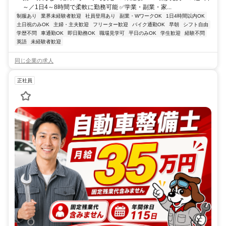
～／1日4～8時間で柔軟に勤務可能 ✅学業・副業・家...
制服あり
業界未経験者歓迎
社員登用あり
副業・WワークOK
1日4時間以内OK
土日祝のみOK
主婦・主夫歓迎
フリーター歓迎
バイク通勤OK
早朝
シフト自由
学歴不問
車通勤OK
即日勤務OK
職場見学可
平日のみOK
学生歓迎
経験不問
英語
未経験者歓迎
同じ企業の求人
正社員