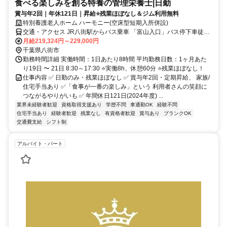
食べる楽しみを創る特養の管理栄養士|日勤
賞与年2回｜年休121日｜昇給⭐残業ほぼなし＆ジム利用無料
特別養護老人ホーム ハーモニー(空床型短期入所併設)
交通・アクセス JR八街駅からバス乗車 「富山入口」バス停下車徒歩
10分 （「八街駅」より車で7分） マイカー通勤ＯＫ※駐車場有り
月給219,324円～229,000円
千葉県八街市
勤務時間詳細 実働時間：1日あたり8時間 平均勤務日数：1ヶ月あた
り19日 〜 21日 8:30～17:30 ⭐実働8h、休憩60分 ⭐残業ほぼなし！
仕事内容 ✅ 日勤のみ・残業ほぼなし ✅ 賞与年2回・定期昇給、 家族/
住宅手当あり ✅「食事が一番の楽しみ」という 利用者さんの笑顔に
つながるやりがいも ✅ 年間休日121日(2024年度) ...
業界未経験者歓迎
資格取得支援あり
学歴不問
車通勤OK
経験不問
住宅手当あり
経験者歓迎
残業なし
有資格者歓迎
賞与あり
ブランクOK
交通費支給
シフト制
アルバイト・パート