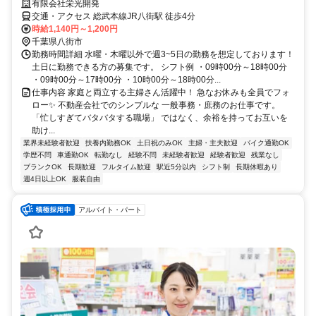
有限会社栄光開発
交通・アクセス 総武本線JR八街駅 徒歩4分
時給1,140円～1,200円
千葉県八街市
勤務時間詳細 水曜・木曜以外で週3~5日の勤務を想定しております！
土日に勤務できる方の募集です。 シフト例 ・09時00分～18時00分
・09時00分～17時00分 ・10時00分～18時00分...
仕事内容 家庭と両立する主婦さん活躍中！ 急なお休みも全員でフォ
ロー✨ 不動産会社でのシンプルな 一般事務・庶務のお仕事です。
「忙しすぎてバタバタする職場」 ではなく、余裕を持ってお互いを
助け...
業界未経験者歓迎
扶養内勤務OK
土日祝のみOK
主婦・主夫歓迎
バイク通勤OK
学歴不問
車通勤OK
転勤なし
経験不問
未経験者歓迎
経験者歓迎
残業なし
ブランクOK
長期歓迎
フルタイム歓迎
駅近5分以内
シフト制
長期休暇あり
週4日以上OK
服装自由
アルバイト・パート