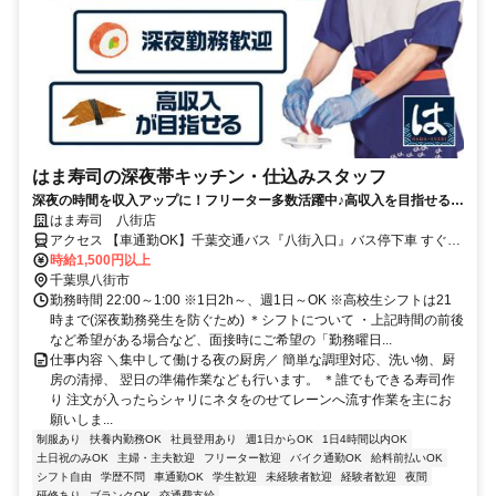
はま寿司の深夜帯キッチン・仕込みスタッフ
深夜の時間を収入アップに！フリーター多数活躍中♪高収入を目指せる環
境です！
はま寿司 八街店
アクセス 【車通勤OK】千葉交通バス『八街入口』バス停下車 すぐそ
ば
時給1,500円以上
千葉県八街市
勤務時間 22:00～1:00 ※1日2h～、週1日～OK ※高校生シフトは21
時まで(深夜勤務発生を防ぐため) ＊シフトについて ・上記時間の前後
など希望がある場合など、面接時にご希望の「勤務曜日...
仕事内容 ＼集中して働ける夜の厨房／ 簡単な調理対応、洗い物、厨
房の清掃、 翌日の準備作業なども行います。 ＊誰でもできる寿司作
り 注文が入ったらシャリにネタをのせてレーンへ流す作業を主にお
願いしま...
制服あり
扶養内勤務OK
社員登用あり
週1日からOK
1日4時間以内OK
土日祝のみOK
主婦・主夫歓迎
フリーター歓迎
バイク通勤OK
給料前払いOK
シフト自由
学歴不問
車通勤OK
学生歓迎
未経験者歓迎
経験者歓迎
夜間
研修あり
ブランクOK
交通費支給