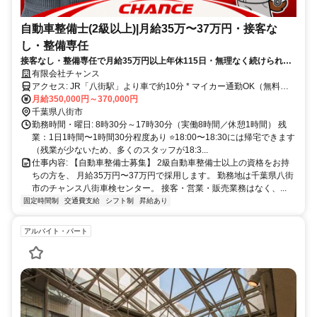
自動車整備士(2級以上)|月給35万〜37万円・接客な
し・整備専任
接客なし・整備専任で月給35万円以上年休115日・無理なく続けられる
整備士募集♪
有限会社チャンス
アクセス: JR「八街駅」より車で約10分 * マイカー通勤OK（無料駐
月給350,000円～370,000円
車場完備） * バイク・自転車通勤OK ※ 交通費規定内支給
千葉県八街市
勤務時間・曜日: 8時30分～17時30分（実働8時間／休憩1時間） 残
業：1日1時間〜1時間30分程度あり ⭐️18:00〜18:30には帰宅できます
（残業が少ないため、多くのスタッフが18:3...
仕事内容: 【自動車整備士募集】 2級自動車整備士以上の資格をお持
ちの方を、 月給35万円〜37万円で採用します。 勤務地は千葉県八街
市のチャンス八街車検センター。 接客・営業・販売業務はなく、...
固定時間制
交通費支給
シフト制
昇給あり
アルバイト・パート