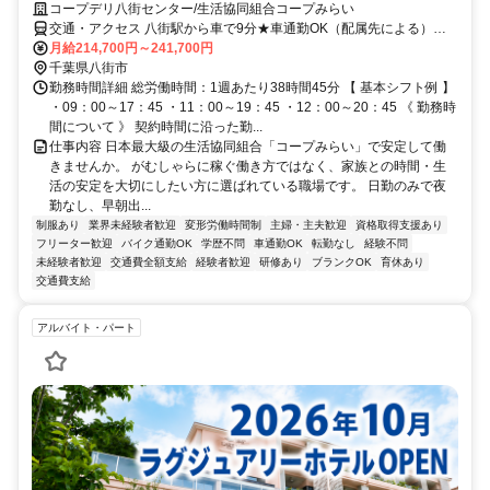
コープデリ八街センター/生活協同組合コープみらい
交通・アクセス 八街駅から車で9分★車通勤OK（配属先による）※
配属先は、入職時期や各センターの人員状況を踏まえ、本人の希望を
月給214,700円～241,700円
考慮した上で、募集場所を含む通勤可能な範囲のセンターから決定し
千葉県八街市
ます。
勤務時間詳細 総労働時間：1週あたり38時間45分 【 基本シフト例 】
・09：00～17：45 ・11：00～19：45 ・12：00～20：45 《 勤務時
間について 》 契約時間に沿った勤...
仕事内容 日本最大級の生活協同組合「コープみらい」で安定して働
きませんか。 がむしゃらに稼ぐ働き方ではなく、家族との時間・生
活の安定を大切にしたい方に選ばれている職場です。 日勤のみで夜
勤なし、早朝出...
制服あり
業界未経験者歓迎
変形労働時間制
主婦・主夫歓迎
資格取得支援あり
フリーター歓迎
バイク通勤OK
学歴不問
車通勤OK
転勤なし
経験不問
未経験者歓迎
交通費全額支給
経験者歓迎
研修あり
ブランクOK
育休あり
交通費支給
アルバイト・パート