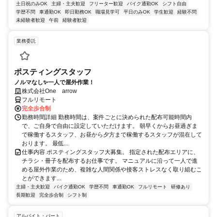
土日祝のみOK
主婦・主夫歓迎
フリーター歓迎
バイク通勤OK
シフト自由
学歴不問
車通勤OK
即日勤務OK
職場見学可
平日のみOK
学生歓迎
経験不問
未経験者歓迎
午前
経験者歓迎
業務委託
ポスティングスタッフ
ノルマなし✨一人で屋外作業！
株式会社One arrow
フルリモート
完全歩合制
勤務時間詳細 勤務時間は、案件ごとに決められた配布可能時間内
で、ご自身で自由に設定していただけます。 朝早くからお昼過ぎま
で稼働するスタッフ、お昼から夕方まで稼働するスタッフが混在して
おります。 最低...
仕事内容 ポスティングスタッフ大募集。 指定された配布エリアに、
チラシ・冊子を配布するお仕事です。 マニュアルに沿って一人で進
める屋外作業のため、複雑な人間関係や接客ストレスなく取り組むこ
とができます...
主婦・主夫歓迎
バイク通勤OK
学歴不問
車通勤OK
フルリモート
研修あり
長期歓迎
完全歩合制
シフト制
アルバイト・パート