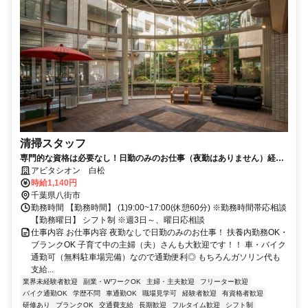
清掃スタッフ
専門的な資格は必要なし！日勤のみのお仕事（夜勤はありません）経験
が浅い方やブランクがある方も歓迎！
アビタシオン 白松
時給1,140円
千葉県八街市
勤務時間 【勤務時間】 (1)9:00~17:00(休憩60分) ※勤務時間帯応相談
【勤務曜日】 シフト制 ※週3日～、曜日応相談
仕事内容 お仕事内容 夜勤なしで日勤のみのお仕事！ 扶養内勤務OK・
ブランクOK 子育て中の主婦（夫）さんも大歓迎です！！ 車・バイク
通勤可（無料駐車場完備）なので通勤便利◎ もちろんガソリン代も
支給...
業界未経験者歓迎
副業・WワークOK
主婦・主夫歓迎
フリーター歓迎
バイク通勤OK
学歴不問
車通勤OK
職場見学可
経験者歓迎
有資格者歓迎
研修あり
ブランクOK
交通費支給
長期歓迎
フルタイム歓迎
シフト制