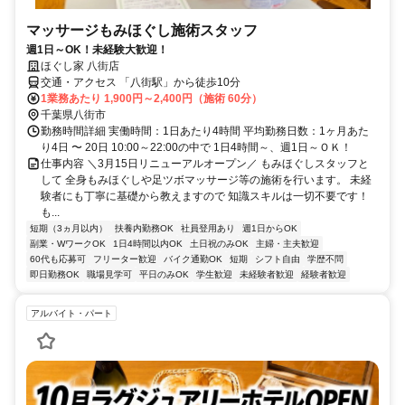
マッサージもみほぐし施術スタッフ
週1日～OK！未経験大歓迎！
ほぐし家 八街店
交通・アクセス 「八街駅」から徒歩10分
1業務あたり 1,900円～2,400円（施術 60分）
千葉県八街市
勤務時間詳細 実働時間：1日あたり4時間 平均勤務日数：1ヶ月あた
り4日 〜 20日 10:00～22:00の中で 1日4時間～、週1日～ＯＫ！
仕事内容 ＼3月15日リニューアルオープン／ もみほぐしスタッフと
して 全身もみほぐしや足ツボマッサージ等の施術を行います。 未経
験者にも丁寧に基礎から教えますので 知識スキルは一切不要です！
も...
短期（3ヵ月以内）
扶養内勤務OK
社員登用あり
週1日からOK
副業・WワークOK
1日4時間以内OK
土日祝のみOK
主婦・主夫歓迎
60代も応募可
フリーター歓迎
バイク通勤OK
短期
シフト自由
学歴不問
即日勤務OK
職場見学可
平日のみOK
学生歓迎
未経験者歓迎
経験者歓迎
アルバイト・パート