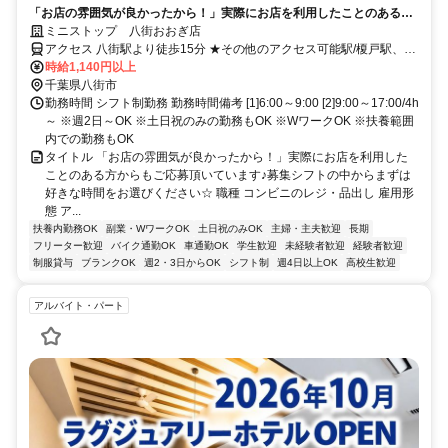
「お店の雰囲気が良かったから！」実際にお店を利用したことのある方
からもご応募頂いています♪募集シフトの中からまずは好きな時間をお選
ミニストップ 八街おおぎ店
びください☆
アクセス 八街駅より徒歩15分 ★その他のアクセス可能駅/榎戸駅、日
向駅、南酒々井駅、成東駅 ★県道76号線、大木交差点すぐ
時給1,140円以上
千葉県八街市
勤務時間 シフト制勤務 勤務時間備考 [1]6:00～9:00 [2]9:00～17:00/4h
～ ※週2日～OK ※土日祝のみの勤務もOK ※WワークOK ※扶養範囲
内での勤務もOK
タイトル 「お店の雰囲気が良かったから！」実際にお店を利用した
ことのある方からもご応募頂いています♪募集シフトの中からまずは
好きな時間をお選びください☆ 職種 コンビニのレジ・品出し 雇用形
態 ア...
扶養内勤務OK
副業・WワークOK
土日祝のみOK
主婦・主夫歓迎
長期
フリーター歓迎
バイク通勤OK
車通勤OK
学生歓迎
未経験者歓迎
経験者歓迎
制服貸与
ブランクOK
週2・3日からOK
シフト制
週4日以上OK
高校生歓迎
アルバイト・パート