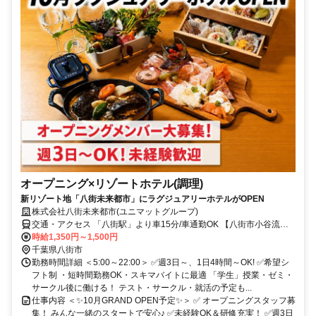
オープニング×リゾートホテル(調理)
新リゾート地「八街未来都市」にラグジュアリーホテルがOPEN
株式会社八街未来都市(ユニマットグループ)
交通・アクセス 「八街駅」より車15分/車通勤OK 【八街市小谷流地
区にOPEN！新時代のアクティブリゾートタウン】
時給1,350円～1,500円
千葉県八街市
勤務時間詳細 ＜5:00～22:00＞ ✅週3日～、1日4時間～OK! ✅希望シ
フト制 ・短時間勤務OK・スキマバイトに最適 「学生」授業・ゼミ・
サークル後に働ける！ テスト・サークル・就活の予定も...
仕事内容 ＜✨10月GRAND OPEN予定✨＞ ✅ オープニングスタッフ募
集！ みんな一緒のスタートで安心♪ ✅未経験OK＆研修充実！ ✅週3日