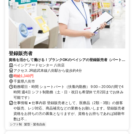
登録販売者
資格を活かして働ける！ブランクOKのベイシアの登録販売者（パート）
求人
ベイシアフードセンター 八街店
アクセス JR総武本線八街駅から徒歩約4分
時給1,340円
千葉県八街市
勤務曜日・時間 ショートパート（扶養内勤務） 9:00～20:00の間で4
時間 週4日 シフト制勤務（土・日・祝日も希望休で月2回までお休み
可能です）
仕事情報 ● 仕事内容 登録販売者として、医療品（2類・3類）の接客
や販売、レジ対応、商品補充などの業務をお願いします。登録販売者
資格をお持ちの方の募集となりますが、資格をお持ちであれば経験年
数は不...
シフト制
髪型・髪色自由