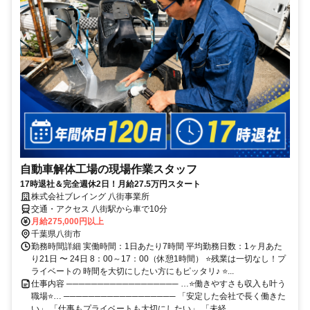
自動車解体工場の現場作業スタッフ
17時退社＆完全週休2日！月給27.5万円スタート
株式会社ブレイング 八街事業所
交通・アクセス 八街駅から車で10分
月給275,000円以上
千葉県八街市
勤務時間詳細 実働時間：1日あたり7時間 平均勤務日数：1ヶ月あた
り21日 〜 24日 8：00～17：00（休憩1時間） ⭐残業は一切なし！プ
ライベートの 時間を大切にしたい方にもピッタリ♪ ⭐...
仕事内容 ────────────────── …⭐働きやすさも収入も叶う
職場⭐… ────────────────── 「安定した会社で長く働きた
い」 「仕事もプライベートも大切にしたい」 「未経...