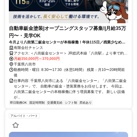
自動車鈑金塗装|オープニングスタッフ募集!|月給35万
円〜・見学OK
今月より八街第二鈑金センターが本格稼働！年休115日／残業少なめ／
昼食代支給あり/新しい設備で技術を活かせる鈑金塗装スタッフ募集!
有限会社チャンス
アクセス: ＜八街鈑金センター＞ JR総武本線「八街駅」より車で約15
月給350,000円～370,000円
分 ＜八街第二鈑金センター＞ JR総武本線「八街駅」より車で約10分
千葉県八街市
勤務時間・曜日: 8:30〜17:30（休憩1時間） 残業：月10〜20時間前
後
仕事内容: 千葉県八街市にある 「八街鈑金センター」「八街第二鈑金
センター」で、 自動車の鈑金・塗装業務をお任せします。 今回は、
八街第二鈑金センターの本格稼働に伴う増員募集です。 新しい設備
が...
即日勤務OK
固定時間制
交通費支給
シフト制
昇給あり
アルバイト・パート