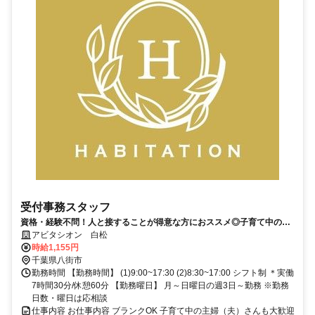
受付事務スタッフ
資格・経験不問！人と接することが得意な方におススメ◎子育て中の方
も多く、育児や家庭との両立も心配ナシ
アビタシオン 白松
時給1,155円
千葉県八街市
勤務時間 【勤務時間】 (1)9:00~17:30 (2)8:30~17:00 シフト制 ＊実働
7時間30分/休憩60分 【勤務曜日】 月～日曜日の週3日～勤務 ※勤務
日数・曜日は応相談
仕事内容 お仕事内容 ブランクOK 子育て中の主婦（夫）さんも大歓迎