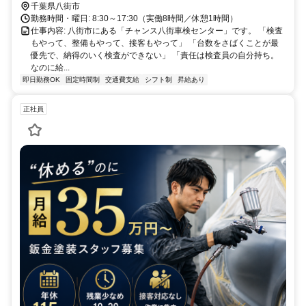
千葉県八街市
勤務時間・曜日: 8:30～17:30（実働8時間／休憩1時間）
仕事内容: 八街市にある「チャンス八街車検センター」です。 「検査
もやって、整備もやって、接客もやって」 「台数をさばくことが最
優先で、納得のいく検査ができない」 「責任は検査員の自分持ち。
なのに給...
即日勤務OK
固定時間制
交通費支給
シフト制
昇給あり
正社員