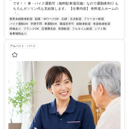
です！！ 車・バイク通勤可（無料駐車場完備）なので通勤便利◎ も
ちろんガソリン代も支給致します。 【仕事内容】 有料老人ホームの
「...
業界未経験者歓迎
副業・WワークOK
主婦・主夫歓迎
フリーター歓迎
バイク通勤OK
学歴不問
車通勤OK
職場見学可
経験者歓迎
有資格者歓迎
研修あり
ブランクOK
交通費支給
長期歓迎
フルタイム歓迎
シフト制
食事補助あり
アルバイト・パート