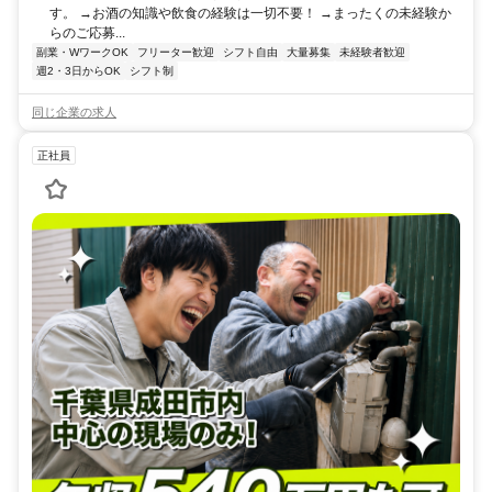
す。 →お酒の知識や飲食の経験は一切不要！ →まったくの未経験か
らのご応募...
副業・WワークOK
フリーター歓迎
シフト自由
大量募集
未経験者歓迎
週2・3日からOK
シフト制
同じ企業の求人
正社員