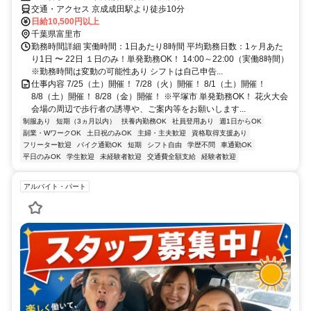
交通・アクセス 京成成田駅より徒歩10分
日給10,500円以上
千葉県富里市
勤務時間詳細 実働時間：1日あたり8時間 平均勤務日数：1ヶ月あた
り1日 〜 22日 １日のみ！単発勤務OK！ 14:00～22:00（実働8時間）
※勤務時間は変動の可能性あり シフトは自己申告...
仕事内容 7/25（土）開催！ 7/28（火）開催！ 8/1（土）開催！
8/8（土）開催！ 8/28（金）開催！ ※平塚市 単発勤務OK！ 花火大会
会場の周辺で歩行者の誘導や、ご案内等をお願いします...
制服あり
短期（3ヵ月以内）
扶養内勤務OK
社員登用あり
週1日からOK
副業・WワークOK
土日祝のみOK
主婦・主夫歓迎
資格取得支援あり
フリーター歓迎
バイク通勤OK
短期
シフト自由
学歴不問
車通勤OK
平日のみOK
学生歓迎
未経験者歓迎
交通費全額支給
経験者歓迎
アルバイト・パート