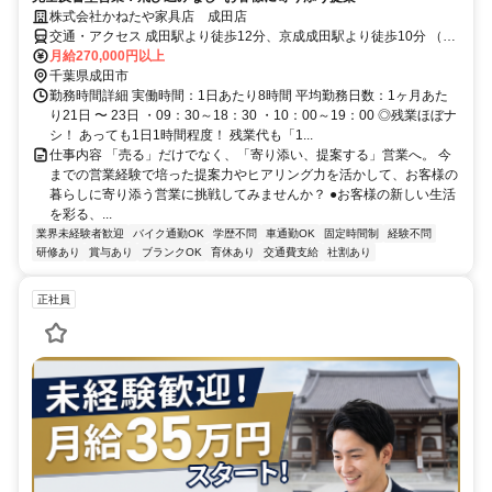
株式会社かねたや家具店 成田店
交通・アクセス 成田駅より徒歩12分、京成成田駅より徒歩10分 （千
葉、茨城県内で転勤あり）
月給270,000円以上
千葉県成田市
勤務時間詳細 実働時間：1日あたり8時間 平均勤務日数：1ヶ月あた
り21日 〜 23日 ・09：30～18：30 ・10：00～19：00 ◎残業ほぼナ
シ！ あっても1日1時間程度！ 残業代も「1...
仕事内容 「売る」だけでなく、「寄り添い、提案する」営業へ。 今
までの営業経験で培った提案力やヒアリング力を活かして、お客様の
暮らしに寄り添う営業に挑戦してみませんか？ ●お客様の新しい生活
を彩る、...
業界未経験者歓迎
バイク通勤OK
学歴不問
車通勤OK
固定時間制
経験不問
研修あり
賞与あり
ブランクOK
育休あり
交通費支給
社割あり
正社員