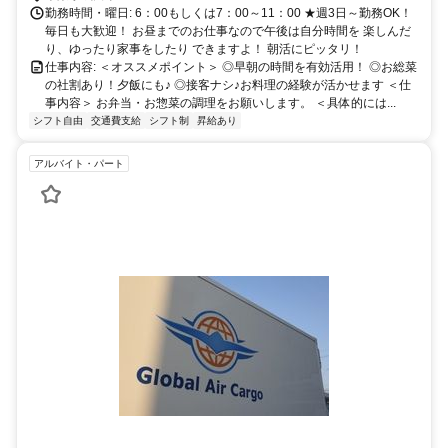
勤務時間・曜日: 6：00もしくは7：00～11：00 ★週3日～勤務OK！
毎日も大歓迎！ お昼までのお仕事なので午後は自分時間を 楽しんだ
り、ゆったり家事をしたり できますよ！ 朝活にピッタリ！
仕事内容: ＜オススメポイント＞ ◎早朝の時間を有効活用！ ◎お総菜
の社割あり！夕飯にも♪ ◎接客ナシ♪お料理の経験が活かせます ＜仕
事内容＞ お弁当・お惣菜の調理をお願いします。 ＜具体的には...
シフト自由
交通費支給
シフト制
昇給あり
アルバイト・パート