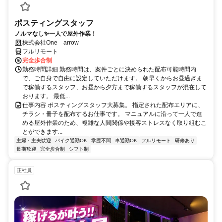
ポスティングスタッフ
ノルマなし✨一人で屋外作業！
株式会社One arrow
フルリモート
完全歩合制
勤務時間詳細 勤務時間は、案件ごとに決められた配布可能時間内
で、ご自身で自由に設定していただけます。 朝早くからお昼過ぎま
で稼働するスタッフ、お昼から夕方まで稼働するスタッフが混在して
おります。 最低...
仕事内容 ポスティングスタッフ大募集。 指定された配布エリアに、
チラシ・冊子を配布するお仕事です。 マニュアルに沿って一人で進
める屋外作業のため、複雑な人間関係や接客ストレスなく取り組むこ
とができます...
主婦・主夫歓迎
バイク通勤OK
学歴不問
車通勤OK
フルリモート
研修あり
長期歓迎
完全歩合制
シフト制
正社員