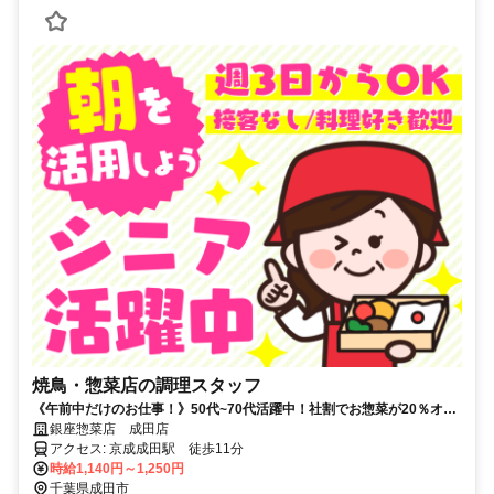
焼鳥・惣菜店の調理スタッフ
《午前中だけのお仕事！》50代~70代活躍中！社割でお惣菜が20％オ
フ！夕飯のおかずにも便利！
銀座惣菜店 成田店
アクセス: 京成成田駅 徒歩11分
時給1,140円～1,250円
千葉県成田市