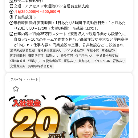
櫻英工業株式会社
交通・アクセス ✅車通勤OK✅交通費全額支給
月給350,000円～500,000円
千葉県成田市
勤務時間詳細 実働時間：1日あたり8時間 平均勤務日数：1ヶ月あた
り23日 8:00～17:00（実働8時間） ※残業ほぼなし
仕事内容 ✅月給35万円スタートで安定収入 ✅現場作業から段階的に
育成 ✅3～10名のチームで作業を担当 ✅商業施設や空港など屋内案件
が中心 ▼＜仕事内容＞ 商業施設や空港、公共施設などに 設置され...
業界未経験者歓迎
資格取得支援あり
バイク通勤OK
学歴不問
車通勤OK
固定時間制
職場見学可
転勤なし
経験不問
住宅手当あり
交通費全額支給
経験者歓迎
残業なし
有資格者歓迎
研修あり
賞与あり
ブランクOK
育休あり
交通費支給
資格取得手当あり
アルバイト・パート