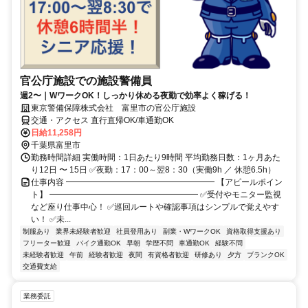
官公庁施設での施設警備員
週2〜｜WワークOK！しっかり休める夜勤で効率よく稼げる！
東京警備保障株式会社 富里市の官公庁施設
交通・アクセス 直行直帰OK/車通勤OK
日給11,258円
千葉県富里市
勤務時間詳細 実働時間：1日あたり9時間 平均勤務日数：1ヶ月あた
り12日 〜 15日 ✅夜勤：17：00～翌8：30（実働9h ／ 休憩6.5h）
仕事内容 ━━━━━━━━━━━━━━━━━━ 【アピールポイン
ト】 ━━━━━━━━━━━━━━━━━━ ✅受付やモニター監視
など座り仕事中心！ ✅巡回ルートや確認事項はシンプルで覚えやす
い！ ✅未...
制服あり
業界未経験者歓迎
社員登用あり
副業・WワークOK
資格取得支援あり
フリーター歓迎
バイク通勤OK
早朝
学歴不問
車通勤OK
経験不問
未経験者歓迎
午前
経験者歓迎
夜間
有資格者歓迎
研修あり
夕方
ブランクOK
交通費支給
業務委託