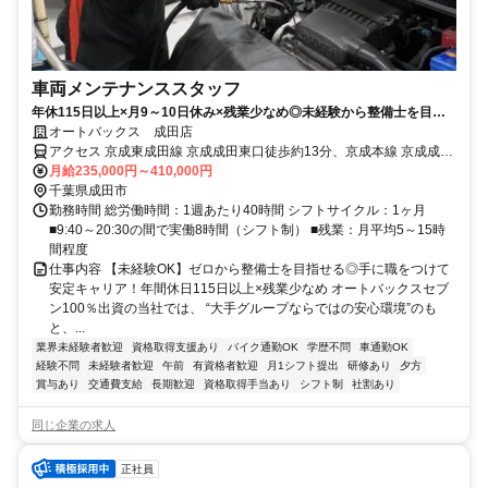
車両メンテナンススタッフ
年休115日以上×月9～10日休み×残業少なめ◎未経験から整備士を目指
せる研修制度充実！資格取得も会社がサポート♪CMでもお馴染み★オー
オートバックス 成田店
トバックスのお仕事です！
アクセス 京成東成田線 京成成田東口徒歩約13分、京成本線 京成成田
東口徒歩約13分、ＪＲ成田線 成田東口徒歩約16分
月給235,000円～410,000円
千葉県成田市
勤務時間 総労働時間：1週あたり40時間 シフトサイクル：1ヶ月
■9:40～20:30の間で実働8時間（シフト制） ■残業：月平均5～15時
間程度
仕事内容 【未経験OK】ゼロから整備士を目指せる◎手に職をつけて
安定キャリア！年間休日115日以上×残業少なめ オートバックスセブ
ン100％出資の当社では、 “大手グループならではの安心環境”のも
と、...
業界未経験者歓迎
資格取得支援あり
バイク通勤OK
学歴不問
車通勤OK
経験不問
未経験者歓迎
午前
有資格者歓迎
月1シフト提出
研修あり
夕方
賞与あり
交通費支給
長期歓迎
資格取得手当あり
シフト制
社割あり
同じ企業の求人
正社員