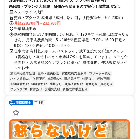
未経験・ブランク大歓迎！研修から始まるので安心！残業ほぼなし
ベストライフ成田
交通・アクセス 成田線「成田」駅西口より徒歩15分（約1,200m）
月給228,700円～232,700円
千葉県成田市
勤務時間詳細 総労働時間：1ヶ月あたり190時間 ※残業はほぼありま
せん。 月平均残業時間：5～10時間程度 早勤／7:00～16:00 日勤／
9:00～18:00 遅勤／10:00～19:00 ...
仕事内容 有料老人ホーム ベストライフ成田施設での介護スタッフ
（資格なし・取得中の方・未経験OK）を募集しています。 ＜主な仕
事内容＞ 入居者様のケアプランに沿った 身体介助、生活援助がメイ
ンのお仕...
業界未経験者歓迎
主婦・主夫歓迎
資格取得支援あり
フリーター歓迎
バイク通勤OK
学歴不問
車通勤OK
職場見学可
転勤なし
経験不問
未経験者歓迎
経験者歓迎
残業なし
有資格者歓迎
研修あり
賞与あり
ブランクOK
育休あり
交通費支給
資格取得手当あり
正社員