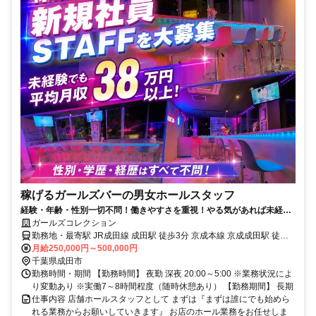
稼げるガールズバーの男女ホールスタッフ
経験・年齢・性別一切不問！働きやすさを重視！やる気があれば未経験
からでも総支給38万円～可能！
ガールズコレクション
勤務地・最寄駅 JR成田線 成田駅 徒歩3分 京成本線 京成成田駅 徒歩
１分 JR総武本線 佐倉駅 車で15分 成田エリアを中心に都賀、四街
月給250,000円～500,000円
道、佐倉、酒々井、や 茨城方面から通っている方も多数在籍。
千葉県成田市
勤務時間・期間 【勤務時間】 夜勤 深夜 20:00～5:00 ※業務状況によ
り変動あり ※実働7～8時間程度（随時休憩あり） 【勤務期間】 長期
仕事内容 店舗ホールスタッフとして まずは『まずは誰にでも始めら
れる業務からお願いしていきます』 お店のホール業務をお任せしま