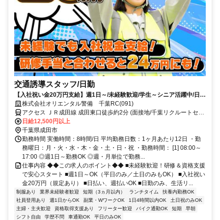
交通誘導スタッフ/日勤
【入社祝い金20万円支給】週1日～/未経験歓迎/学生～シニア活躍中/日払
い・週払いOK/履歴書不要！
株式会社オリエンタル警備 千葉RC(091)
アクセス ＪＲ成田線 成田東口徒歩約2分 (面接地/千葉リクルートセン
ター)千葉県千葉市中央区新町１７－１６ 新町芳野ビル５Ｆ
日給12,500円以上
千葉県成田市
勤務時間 実働時間：8時間/日 平均勤務日数：1ヶ月あたり12日 ・勤
務曜日：月・火・水・木・金・土・日・祝 ・勤務時間： [1] 08:00～
17:00 ◎週1日～勤務OK ◎週・月単位で勤務...
仕事内容 ◆◆この求人のポイント◆◆ ■未経験歓迎！研修＆資格支援
で安心スタート ■週1日～OK（平日のみ／土日のみもOK） ■入社祝い
金20万円（規定あり） ■日払い、週払いOK ■日勤のみ、生活リ...
制服あり
業界未経験者歓迎
短期（3ヵ月以内）
ランチタイム
扶養内勤務OK
社員登用あり
週1日からOK
副業・WワークOK
1日4時間以内OK
土日祝のみOK
主婦・主夫歓迎
資格取得支援あり
フリーター歓迎
バイク通勤OK
短期
早朝
シフト自由
学歴不問
車通勤OK
平日のみOK