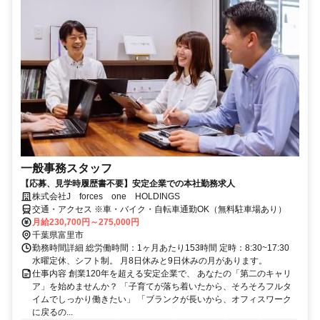
一般事務スタッフ
【応募、見学時履歴書不要】安定企業での本社勤務求人
株式会社J forces one HOLDINGS
交通・アクセス ※車・バイク・自転車通勤OK（無料駐車場あり）
月給230,700円～275,000円
千葉県富里市
勤務時間詳細 総労働時間：1ヶ月あたり153時間 定時：8:30~17:30
水曜定休、シフト制。 月8日休みと9日休みの月があります。
仕事内容 創業120年を超える安定企業で、 あなたの「第二のキャリ
ア」を始めませんか？ 「子育てが落ち着いたから、そろそろフルタ
イムでしっかり働きたい」 「ブランクが長いから、オフィスワーク
に戻るの...