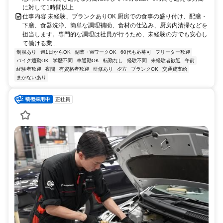
に対して1時間以上
仕事内容 未経験、ブランクありOK 厨房での食事の盛り付け、配膳・
下膳、食器洗浄、簡単な調理補助、食材の仕込み、厨房内清掃などを
担当します。専門的な調理は社員が行うため、未経験の方でも安心し
て働ける業...
制服あり
週1日からOK
副業・WワークOK
60代も応募可
フリーター歓迎
バイク通勤OK
学歴不問
車通勤OK
転勤なし
経験不問
未経験者歓迎
午前
経験者歓迎
夜間
有資格者歓迎
研修あり
夕方
ブランクOK
交通費支給
まかないあり
正社員