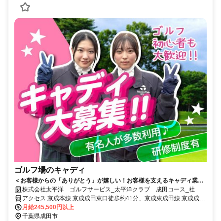
ゴルフ場のキャディ
＜お客様からの「ありがとう」が嬉しい！お客様を支えるキャディ業務
＞未経験者歓迎！接客スキル習得＆体を動かせる屋外ワーク
株式会社太平洋 ゴルフサービス_太平洋クラブ 成田コース_社
アクセス 京成本線 京成成田東口徒歩約41分、京成東成田線 京成成田
東口徒歩約41分、ＪＲ成田線 成田東口徒歩約43分 東関道「冨里IC」
月給245,500円以上
より車で約9分
千葉県成田市