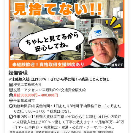
設備管理
✅未経験入社ほぼ100％！ゼロから手に職！✅残業ほとんど無し
櫻英工業株式会社
交通・アクセス ✅車通勤OK✅交通費全額支給
月給300,000円～400,000円
千葉県成田市
勤務時間詳細 実働時間：1日あたり8時間 平均勤務日数：1ヶ月あた
り23日 8:00～17:00 ＊残業ほぼなし
仕事内容 ✅14種類の資格者在籍 ✅ゼロから手に職をつけたい方歓迎
✅未経験入社ほぼ100％ ✅優しく丁寧に教えます！ ✅月給30万～40万
円 ▼＜仕事内容＞ 商業施設・空港・公官庁・テーマパーク等...
業界未経験者歓迎
資格取得支援あり
バイク通勤OK
学歴不問
固定時間制