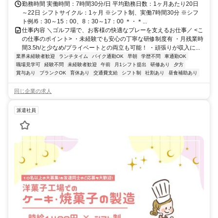
勤務時間 実働時間：7時間30分/日 平均勤務日数：1ヶ月あたり20日
～22日 シフトサイクル：1ヶ月 ※シフト制、実働7時間30分 ※シフ
ト例/6：30～15：00、8：30～17：00 ＊・＊...
仕事内容 ＼ゴルフ場で、お客様の快適なプレーを支えるお仕事／ <こ
の仕事のポイント> ・未経験でも安心の丁寧な研修制度有 ・月残業時
間3.5h/と少なめ/プライベートとの両立も可能！ ・頑張りが収入に...
業界未経験者歓迎
ランチタイム
バイク通勤OK
早朝
学歴不問
車通勤OK
職場見学可
経験不問
未経験者歓迎
午前
月1シフト提出
研修あり
夕方
賞与あり
ブランクOK
育休あり
交通費支給
シフト制
社割あり
昼食補助あり
同じ企業の求人
派遣社員