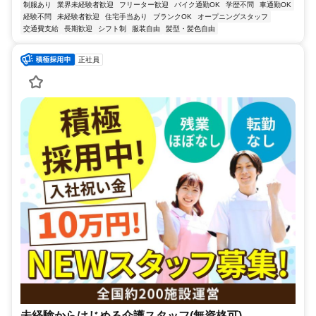
制服あり
業界未経験者歓迎
フリーター歓迎
バイク通勤OK
学歴不問
車通勤OK
経験不問
未経験者歓迎
住宅手当あり
ブランクOK
オープニングスタッフ
交通費支給
長期歓迎
シフト制
服装自由
髪型・髪色自由
正社員
未経験からはじめる介護スタッフ(無資格可)