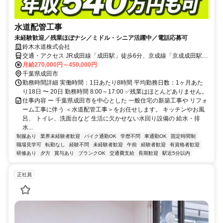
水道配管工事
未経験歓迎／残業ほぼナシ／ミドル・シニア活躍中／電話応募可
鈴木水道株式会社
交通・アクセス JR成田線「成田駅」徒歩6分、京成線「京成成田駅」
徒歩10分
月給270,000円～450,000円
千葉県成田市
勤務時間詳細 実働時間：1日あたり8時間 平均勤務日数：1ヶ月あた
り18日 〜 20日 勤務時間 8:00～17:00 ✅残業はほとんどありません。
仕事内容 ー 千葉県成田市を中心とした 一般住宅の新築工事や リフォ
ーム工事に伴う ＜水道配管工事＞をお任せします。 キッチンやお風
呂、 トイレ、洗面台など 生活に欠かせない水回り設備の 給水・排
水...
制服あり
業界未経験者歓迎
バイク通勤OK
学歴不問
車通勤OK
固定時間制
職場見学可
転勤なし
経験不問
未経験者歓迎
午前
経験者歓迎
有資格者歓迎
研修あり
夕方
賞与あり
ブランクOK
交通費支給
長期歓迎
駅近5分以内
正社員