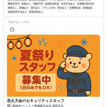
職場見学可
転勤なし
経験不問
未経験者歓迎
住宅手当あり
交通費全額支給
残業なし
研修あり
賞与あり
ブランクOK
育休あり
交通費支給
長期歓迎
資格取得手当あり
長期休暇あり
アルバイト・パート
花火大会のセキュリティスタッフ
<登録先>シンテイ警備株式会社 成田支社