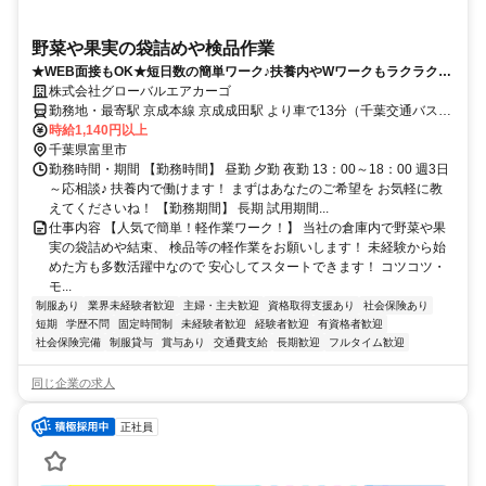
野菜や果実の袋詰めや検品作業
★WEB面接もOK★短日数の簡単ワーク♪扶養内やWワークもラクラクで
すよ！
株式会社グローバルエアカーゴ
勤務地・最寄駅 京成本線 京成成田駅 より車で13分（千葉交通バスも
あります） JR成田線 成田空港駅 より車で20分 JR総武本線 八街駅 よ
時給1,140円以上
り車で22分 【今のスタッフの通勤エリア】 成田市・大網白里市 芝山
千葉県富里市
町・香取市・多古町 上記から通勤している方が多いです◎ 車通勤OK
勤務時間・期間 【勤務時間】 昼勤 夕勤 夜勤 13：00～18：00 週3日
＋交通費も月2万円まで支給です！
～応相談♪ 扶養内で働けます！ まずはあなたのご希望を お気軽に教
えてくださいね！ 【勤務期間】 長期 試用期間...
仕事内容 【人気で簡単！軽作業ワーク！】 当社の倉庫内で野菜や果
実の袋詰めや結束、 検品等の軽作業をお願いします！ 未経験から始
めた方も多数活躍中なので 安心してスタートできます！ コツコツ・
モ...
制服あり
業界未経験者歓迎
主婦・主夫歓迎
資格取得支援あり
社会保険あり
短期
学歴不問
固定時間制
未経験者歓迎
経験者歓迎
有資格者歓迎
社会保険完備
制服貸与
賞与あり
交通費支給
長期歓迎
フルタイム歓迎
同じ企業の求人
正社員