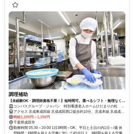
調理補助
【未経験OK・調理師資格不要！】短時間可。選べるシフト・無理なく安
定ワーク！
コンパスグループ・ジャパン 特別養護老人ホームひだまりの杜
39612_p
アクセス 京成東成田線 京成成田西口徒歩約10分、京成本線 京成成田
西口徒歩約10分、ＪＲ成田線 成田東口徒歩約11分
時給1,200円～1,350円
千葉県成田市
勤務時間 05:30～20:00 1日3時間～OK、平日と土日の内1日～/週 休
憩時間：6時間を超える労働に対して45分以上、8時間を超える労働