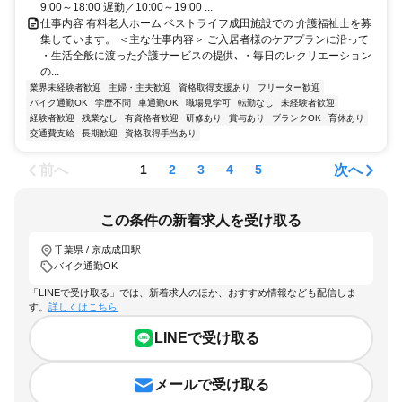
9:00～18:00 遅勤／10:00～19:00 ...
仕事内容 有料老人ホーム ベストライフ成田施設での 介護福祉士を募
集しています。 ＜主な仕事内容＞ ご入居者様のケアプランに沿って
・生活全般に渡った介護サービスの提供､ ・毎日のレクリエーション
の...
業界未経験者歓迎
主婦・主夫歓迎
資格取得支援あり
フリーター歓迎
バイク通勤OK
学歴不問
車通勤OK
職場見学可
転勤なし
未経験者歓迎
経験者歓迎
残業なし
有資格者歓迎
研修あり
賞与あり
ブランクOK
育休あり
交通費支給
長期歓迎
資格取得手当あり
前へ
次へ
1
2
3
4
5
この条件の新着求人を受け取る
千葉県 / 京成成田駅
バイク通勤OK
「LINEで受け取る」では、新着求人のほか、おすすめ情報なども配信しま
す。
詳しくはこちら
LINEで受け取る
メールで受け取る