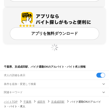
アプリを無料ダウンロード
千葉県、京成成田駅、バイク通勤OKのアルバイト・バイト求人情報
求人の詳細を表示
条件を追加・変更して検索
市区町村を追加・変更
関連キーワード
完全在宅ワーク 全国
シール貼り 在宅
現在地周辺
ガチャガチャ
犬カフェ
千葉県
駅を追加・変更
バイトTOP
千葉県
成田市
京成成田駅
バイク通勤OKのアルバイ
千葉県
すべて
ト・バイト・求人
千葉市
すべて
職種を追加・変更