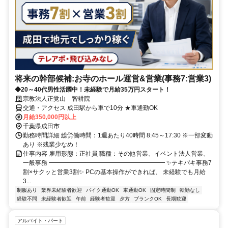
将来の幹部候補:お寺のホール運営&営業(事務7:営業3)
◆20～40代男性活躍中！未経験で月給35万円スタート！
宗教法人正覚山 智耕院
交通・アクセス 成田駅から車で10分 ★車通勤OK
月給350,000円以上
千葉県成田市
勤務時間詳細 総労働時間：1週あたり40時間 8:45～17:30 ※一部変動
あり ※残業少なめ！
仕事内容 雇用形態：正社員 職種：その他営業、イベント法人営業、
一般事務 ━━━━━━━━━━━━━━━━━━━ ✨テキパキ事務7
割×サクッと営業3割✨ PCの基本操作ができれば、 未経験でも月給
3...
制服あり
業界未経験者歓迎
バイク通勤OK
車通勤OK
固定時間制
転勤なし
経験不問
未経験者歓迎
午前
経験者歓迎
夕方
ブランクOK
長期歓迎
アルバイト・パート