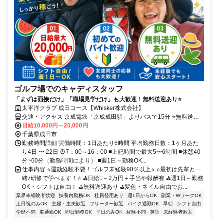
ゴルフ場でのキャディスタッフ
「まずは面接だけ」「職場見学だけ」も大歓迎！​無料送迎あり⭐
太平洋クラブ 成田コース【Whisker株式会社】
交通・アクセス 京成電鉄「京成成田駅」よりバスで15分 ⭐無料送迎
バスあり ⭐車・バイク・自転車通勤OK【交通費規定支給】
日給10,000円～20,000円
千葉県成田市
勤務時間詳細 実働時間：1日あたり6時間 平均勤務日数：1ヶ月あた
り4日 〜 22日 ⏰7：00～16：00 ■上記時間で最大5〜6時間 ■休憩40
分~60分（勤務時間により） ■週1日～勤務OK...
仕事内容 ⭐運動経験不要！ゴルフ未経験90％以上⭐ ⭐最初は先輩と一
緒♪研修で学べます！⭐ ⛳日給1～2万円＋手当や報酬有 ⛳週1日～勤務
OK・シフトは自由！ ⛳無料送迎あり ⛳髪色・ネイル自由でお...
業界未経験者歓迎
扶養内勤務OK
社員登用あり
週1日からOK
副業・WワークOK
土日祝のみOK
主婦・主夫歓迎
フリーター歓迎
バイク通勤OK
早朝
シフト自由
学歴不問
車通勤OK
即日勤務OK
平日のみOK
経験不問
英語
未経験者歓迎