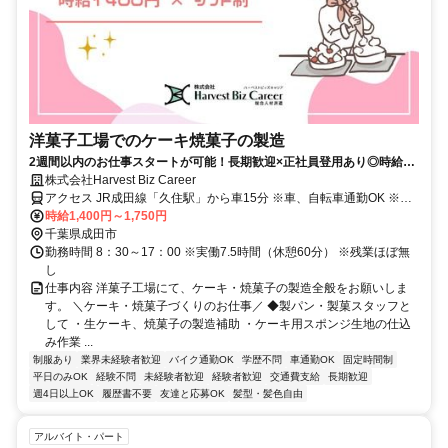
洋菓子工場でのケーキ焼菓子の製造
2週間以内のお仕事スタートが可能！長期歓迎×正社員登用あり◎時給
1400の高時給♪
株式会社Harvest Biz Career
アクセス JR成田線「久住駅」から車15分 ※車、自転車通勤OK ※駐
車場無料 ※交通費一部支給（月20,000円まで） ※派遣求人のため地
時給1,400円～1,750円
図情報は市役所などの位置になっております。ご了承ください。
千葉県成田市
勤務時間 8：30～17：00 ※実働7.5時間（休憩60分） ※残業ほぼ無
し
仕事内容 洋菓子工場にて、ケーキ・焼菓子の製造全般をお願いしま
す。 ＼ケーキ・焼菓子づくりのお仕事／ ◆製パン・製菓スタッフと
して ・生ケーキ、焼菓子の製造補助 ・ケーキ用スポンジ生地の仕込
み作業 ...
制服あり
業界未経験者歓迎
バイク通勤OK
学歴不問
車通勤OK
固定時間制
平日のみOK
経験不問
未経験者歓迎
経験者歓迎
交通費支給
長期歓迎
週4日以上OK
履歴書不要
友達と応募OK
髪型・髪色自由
アルバイト・パート