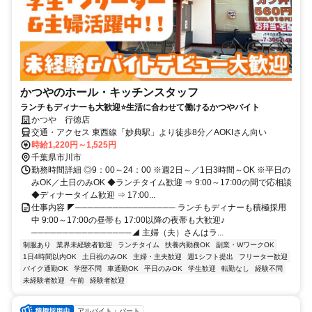
かつやのホール・キッチンスタッフ
ランチもディナーも大歓迎⭐生活に合わせて働けるかつやバイト
かつや 行徳店
交通・アクセス 東西線「妙典駅」より徒歩8分／AOKIさん向い
時給1,220円～1,525円
千葉県市川市
勤務時間詳細 ◎9：00～24：00 ※週2日～／1日3時間～OK ※平日の
みOK／土日のみOK ◆ランチタイム歓迎 ⇒ 9:00～17:00の間で応相談
◆ディナータイム歓迎 ⇒ 17:00...
仕事内容 ◤──────────────── ランチもディナーも積極採用
中 9:00～17:00の昼帯も 17:00以降の夜帯も大歓迎♪
────────────────◢ 主婦（夫）さんはラ...
制服あり
業界未経験者歓迎
ランチタイム
扶養内勤務OK
副業・WワークOK
1日4時間以内OK
土日祝のみOK
主婦・主夫歓迎
週1シフト提出
フリーター歓迎
バイク通勤OK
学歴不問
車通勤OK
平日のみOK
学生歓迎
転勤なし
経験不問
未経験者歓迎
午前
経験者歓迎
アルバイト・パート