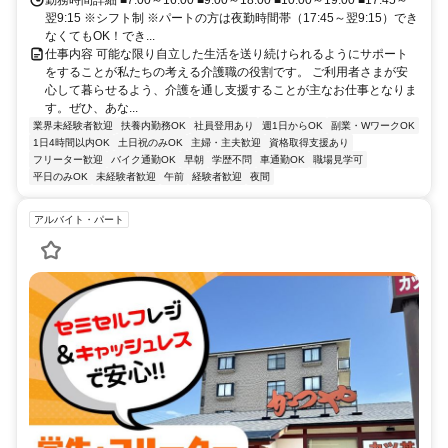
翌9:15 ※シフト制 ※パートの方は夜勤時間帯（17:45～翌9:15）でき
なくてもOK！でき...
仕事内容 可能な限り自立した生活を送り続けられるようにサポート
をすることが私たちの考える介護職の役割です。 ご利用者さまが安
心して暮らせるよう、介護を通し支援することが主なお仕事となりま
す。ぜひ、あな...
業界未経験者歓迎
扶養内勤務OK
社員登用あり
週1日からOK
副業・WワークOK
1日4時間以内OK
土日祝のみOK
主婦・主夫歓迎
資格取得支援あり
フリーター歓迎
バイク通勤OK
早朝
学歴不問
車通勤OK
職場見学可
平日のみOK
未経験者歓迎
午前
経験者歓迎
夜間
アルバイト・パート