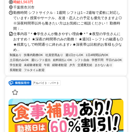
時給1,563円
千葉県市川市
勤務時間 シフトサイクル：1週間 シフトは1～2週毎で柔軟に対応し
ています♪ 授業やサークル、友達・恋人との予定も優先できますよ◎
※深夜時間帯以外も働きたい方はお気軽にご相談ください！ 勤務時
間：...
仕事内容 *＊◆学生さんが働きやすい理由◆＊* ★夜型の学生さんに
おすすめ！ ★深夜の時間帯のみの勤務！ ★週3日～シフトの融通も◎
★残業なしで時間通りに終われます♪ ★深夜帯は比較的お客様も少な
め...
制服あり
扶養内勤務OK
社員登用あり
週1日からOK
1日4時間以内OK
土日祝のみOK
週1シフト提出
給料前払いOK
シフト自由
学歴不問
平日のみOK
学生歓迎
未経験者歓迎
午前
経験者歓迎
夕方
交通費支給
まかないあり
長期歓迎
フルタイム歓迎
アルバイト・パート