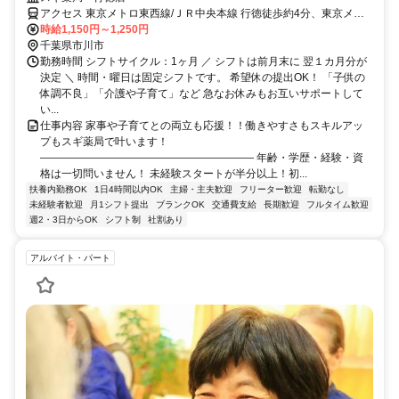
アクセス 東京メトロ東西線/ＪＲ中央本線 行徳徒歩約4分、東京メト
ロ東西線/ＪＲ中央本線 妙典北口徒歩約15分、東京メトロ東西線/ＪＲ
時給1,150円～1,250円
中央本線 南行徳北口徒歩約24分
千葉県市川市
勤務時間 シフトサイクル：1ヶ月 ／ シフトは前月末に 翌１カ月分が
決定 ＼ 時間・曜日は固定シフトです。 希望休の提出OK！ 「子供の
体調不良」「介護や子育て」など 急なお休みもお互いサポートして
い...
仕事内容 家事や子育てとの両立も応援！！働きやすさもスキルアッ
プもスギ薬局で叶います！
―――――――――――――――――――― 年齢・学歴・経験・資
格は一切問いません！ 未経験スタートが半分以上！初...
扶養内勤務OK
1日4時間以内OK
主婦・主夫歓迎
フリーター歓迎
転勤なし
未経験者歓迎
月1シフト提出
ブランクOK
交通費支給
長期歓迎
フルタイム歓迎
週2・3日からOK
シフト制
社割あり
アルバイト・パート