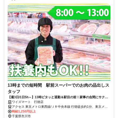
13時までの短時間 駅前スーパーでのお肉の品出しス
タッフ
【週3日/1日5h～】13時ピタッと退勤＆駅目の前！家事の合間にサクっ
と稼げる＆パート賞与もあり♪
ワイズマート 行徳店
アクセス 東京メトロ東西線/ＪＲ中央本線 行徳徒歩約1分、東京メト
ロ東西線/ＪＲ中央本線 妙典南口徒歩約18分、東京メトロ東西線/ＪＲ
時給1,250円以上
中央本線 南行徳北口徒歩約21分 東西線「行徳駅」目の前！
千葉県市川市