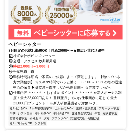
ベビーシッター
8月限定のお試し勤務OK！時給2000円〜★幅広い世代活躍中
株式会社ポピンズシッター
交通・アクセス 妙典駅周辺
時給2,000円～3,000円
千葉県市川市
勤務時間詳細 各ご家庭のご依頼によって変動します。 【働いている
方の勤務例】 ☆スキマ時間でパッと働く！ 8：00～8：30の朝の送迎
中心の保育 ▶身支度～散歩しながら保育園へ ☆専業でしっか...
仕事内容 ＊‥‥＊‥ おすすめポイント ‥＊‥‥＊ ⏩新人ボーナス制
度！最大23,000円あり！ 登録翌月までのお仕事回数に応じて 最大
23,000円プレゼント！ ※新人研修受講者が対象 ⏩ク...
週1日からOK
1日4時間以内OK
土日祝のみOK
主婦・主夫歓迎
フリーター歓迎
早朝
シフト自由
即日勤務OK
平日のみOK
交通費全額支給
午前
経験者歓迎
有資格者歓迎
研修あり
夕方
ブランクOK
交通費支給
長期歓迎
週2・3日からOK
シフト制