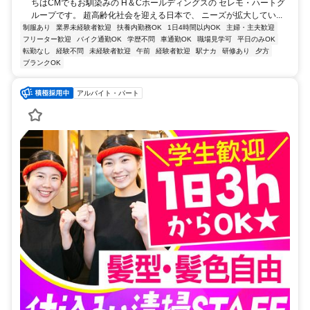
ちはCMでもお馴染みの H＆Cホールディングスの セレモ・ハートグ
ループです。 超高齢化社会を迎える日本で、 ニーズが拡大してい...
制服あり
業界未経験者歓迎
扶養内勤務OK
1日4時間以内OK
主婦・主夫歓迎
フリーター歓迎
バイク通勤OK
学歴不問
車通勤OK
職場見学可
平日のみOK
転勤なし
経験不問
未経験者歓迎
午前
経験者歓迎
駅ナカ
研修あり
夕方
ブランクOK
アルバイト・パート