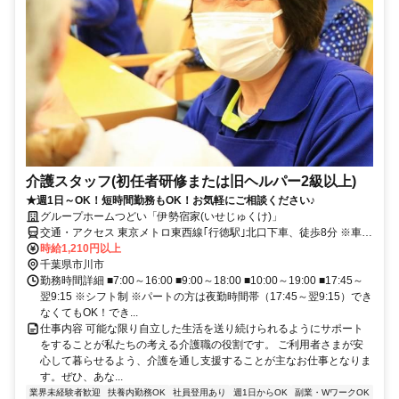
介護スタッフ(初任者研修または旧ヘルパー2級以上)
★週1日～OK！短時間勤務もOK！お気軽にご相談ください♪
グループホームつどい「伊勢宿家(いせじゅくけ)」
交通・アクセス 東京メトロ東西線｢行徳駅｣北口下車、徒歩8分 ※車･
バイク・自転車通勤OK！
時給1,210円以上
千葉県市川市
勤務時間詳細 ■7:00～16:00 ■9:00～18:00 ■10:00～19:00 ■17:45～
翌9:15 ※シフト制 ※パートの方は夜勤時間帯（17:45～翌9:15）でき
なくてもOK！でき...
仕事内容 可能な限り自立した生活を送り続けられるようにサポート
をすることが私たちの考える介護職の役割です。 ご利用者さまが安
心して暮らせるよう、介護を通し支援することが主なお仕事となりま
す。ぜひ、あな...
業界未経験者歓迎
扶養内勤務OK
社員登用あり
週1日からOK
副業・WワークOK