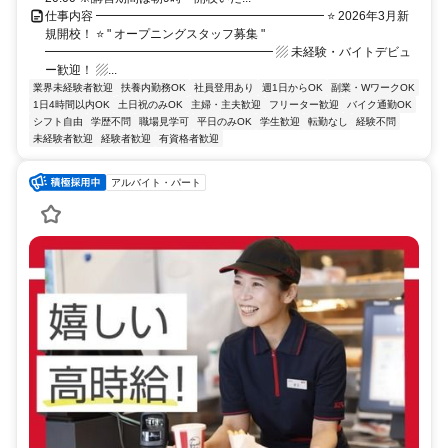
仕事内容 ━━━━━━━━━━━━━━━━━━━ ⭐ 2026年3月新
規開校！ ⭐ " オープニングスタッフ募集 "
━━━━━━━━━━━━━━━━━━━ ▨ 未経験・バイトデビュ
ー歓迎！ ▨...
業界未経験者歓迎
扶養内勤務OK
社員登用あり
週1日からOK
副業・WワークOK
1日4時間以内OK
土日祝のみOK
主婦・主夫歓迎
フリーター歓迎
バイク通勤OK
シフト自由
学歴不問
職場見学可
平日のみOK
学生歓迎
転勤なし
経験不問
未経験者歓迎
経験者歓迎
有資格者歓迎
アルバイト・パート