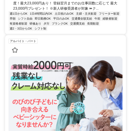
度！最大23,000円あり！ 登録翌月までのお仕事回数に応じて 最大
23,000円プレゼント！ ※新人研修受講者が対象 ⏩ク...
週1日からOK
1日4時間以内OK
土日祝のみOK
主婦・主夫歓迎
フリーター歓迎
早朝
シフト自由
即日勤務OK
平日のみOK
交通費全額支給
午前
経験者歓迎
有資格者歓迎
研修あり
夕方
ブランクOK
交通費支給
長期歓迎
週2・3日からOK
シフト制
アルバイト・パート