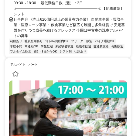
09:30～18:30 ・最低勤務日数（週）：2日
≫――――――――――――――――――――――≪ 【勤務形態】
シフト...
仕事内容 《売上620億円以上の業界有力企業》 自動車事業・買取事
業・医療ローン事業・ 飲食事業など幅広く展開し多角経営で 安定基
盤を作りつつ成長を続けるフレックス 今回は中古車の洗車アルバイ
トの募集...
制服あり
社員登用あり
1日4時間以内OK
フリーター歓迎
バイク通勤OK
学歴不問
車通勤OK
学生歓迎
未経験者歓迎
経験者歓迎
交通費支給
長期歓迎
フルタイム歓迎
週2・3日からOK
シフト制
社割あり
アルバイト・パート