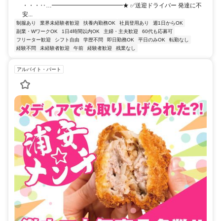
・・・‥…━━━━━━━━━━━━★ ✅送迎ドライバー 発達に不
安...
制服あり
業界未経験者歓迎
扶養内勤務OK
社員登用あり
週1日からOK
副業・WワークOK
1日4時間以内OK
主婦・主夫歓迎
60代も応募可
フリーター歓迎
シフト自由
学歴不問
即日勤務OK
平日のみOK
転勤なし
経験不問
未経験者歓迎
午前
経験者歓迎
残業なし
アルバイト・パート