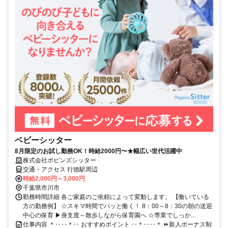
ベビーシッター
8月限定のお試し勤務OK！時給2000円〜★幅広い世代活躍中
株式会社ポピンズシッター
交通・アクセス 行徳駅周辺
時給2,000円～3,000円
千葉県市川市
勤務時間詳細 各ご家庭のご依頼によって変動します。 【働いている
方の勤務例】 ☆スキマ時間でパッと働く！ 8：00～8：30の朝の送迎
中心の保育 ▶身支度～散歩しながら保育園へ ☆専業でしっか...
仕事内容 ＊‥‥＊‥ おすすめポイント ‥＊‥‥＊ ⏩新人ボーナス制