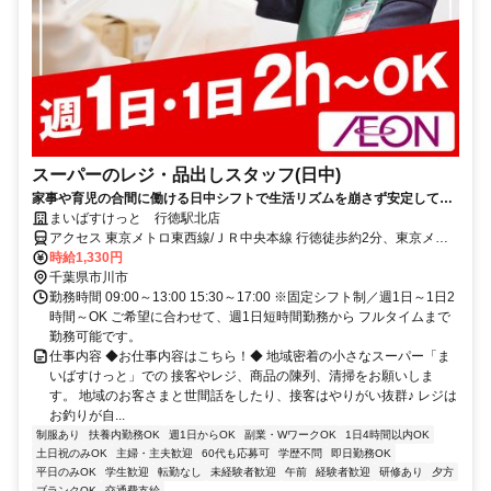
スーパーのレジ・品出しスタッフ(日中)
家事や育児の合間に働ける日中シフトで生活リズムを崩さず安定して働
きませんか？レジや品出しなど基本業務からスタートできるのでブラン
まいばすけっと 行徳駅北店
クがある方や未経験の方も安心！
アクセス 東京メトロ東西線/ＪＲ中央本線 行徳徒歩約2分、東京メト
ロ東西線/ＪＲ中央本線 妙典北口徒歩約18分、東京メトロ東西線/ＪＲ
時給1,330円
中央本線 南行徳北口徒歩約23分 ★週1日～OK ★日祝時給50円UP
千葉県市川市
勤務時間 09:00～13:00 15:30～17:00 ※固定シフト制／週1日～1日2
時間～OK ご希望に合わせて、週1日短時間勤務から フルタイムまで
勤務可能です。
仕事内容 ◆お仕事内容はこちら！◆ 地域密着の小さなスーパー「ま
いばすけっと」での 接客やレジ、商品の陳列、清掃をお願いしま
す。 地域のお客さまと世間話をしたり、接客はやりがい抜群♪ レジは
お釣りが自...
制服あり
扶養内勤務OK
週1日からOK
副業・WワークOK
1日4時間以内OK
土日祝のみOK
主婦・主夫歓迎
60代も応募可
学歴不問
即日勤務OK
平日のみOK
学生歓迎
転勤なし
未経験者歓迎
午前
経験者歓迎
研修あり
夕方
ブランクOK
交通費支給