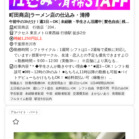
町田商店|ラーメン店の仕込み・清掃
午前中の3hだけ！週3日～OK│未経験・学生さん活躍中│髪色自由│残業
なし
町田商店 行徳店「204」
アクセス 東京メトロ東西線 行徳駅 徒歩2分
時給1,250円以上
千葉県市川市
勤務時間 シフトサイクル：1週間 シフトは1～2週毎で柔軟に対応し
ています♪ 授業やサークル、友達・恋人との予定も優先できますよ◎
＜勤務時間＞ 9:00～12:00（実働3h～） ※店舗により異なる...
仕事内容 *＊◆学生さんが働きやすい理由◆＊* ■週3～OK！シフト相
談可 ■9時～12時の3hのみ！ ■もちろん11時以降の勤務も可能 ■バイ
トデビューもかけもちもOK！ ■給料前払い可（稼働分） ...
制服あり
扶養内勤務OK
社員登用あり
週1日からOK
1日4時間以内OK
土日祝のみOK
週1シフト提出
給料前払いOK
シフト自由
学歴不問
平日のみOK
学生歓迎
未経験者歓迎
午前
経験者歓迎
交通費支給
まかないあり
長期歓迎
フルタイム歓迎
駅近5分以内
アルバイト・パート