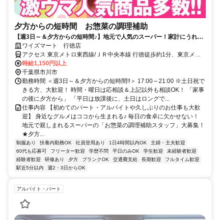
夕方からの短時間 お惣菜の調理補助
【週3日～＆夕方からの短時間♪】地元で人気のスーパー！家計にうれし
い従業員割引あり
ワイズマート 行徳店
アクセス 東京メトロ東西線/ＪＲ中央本線 行徳徒歩約1分、東京メト
ロ東西線/ＪＲ中央本線 妙典南口徒歩約18分、東京メトロ東西線/ＪＲ
時給1,150円以上
中央本線 南行徳北口徒歩約21分 東西線「行徳駅」目の前！
千葉県市川市
勤務時間 ＜週3日～＆夕方からの短時間!!＞ 17:00～21:00 ※土日祝で
きる方、大歓迎！ 時間・曜日は応相談＆上記以外も相談OK！ 「家事
の後に夕方から」 「平日は放課後に、土日はロングで...
仕事内容 【初めてのパート・アルバイトや久しぶりのお仕事も大歓
迎】 身近なグルメはココから生まれる♪ 毎日の食卓に欠かせない！
地元で親しまれるスーパーの「お惣菜の調理補助スタッフ」大募集！
★夕方...
制服あり
扶養内勤務OK
社員登用あり
1日4時間以内OK
主婦・主夫歓迎
60代も応募可
フリーター歓迎
学歴不問
平日のみOK
学生歓迎
未経験者歓迎
経験者歓迎
研修あり
夕方
ブランクOK
交通費支給
長期歓迎
フルタイム歓迎
駅近5分以内
週2・3日からOK
アルバイト・パート