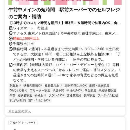
午前中メインの短時間 駅前スーパーでのセルフレジ
のご案内・補助
【13時までのスキマ時間を活用！】週3日～＆短時間で扶養内OK！食費
も助かる従業員割引あり
ワイズマート 行徳店
アクセス 東京メトロ東西線/ＪＲ中央本線 行徳徒歩約1分、東京メト
ロ東西線/ＪＲ中央本線 妙典南口徒歩約18分、東京メトロ東西線/ＪＲ
時給1,150円以上
中央本線 南行徳北口徒歩約21分 東西線「行徳駅」目の前！
千葉県市川市
勤務時間 ＜週3日～＆昼過ぎまでの短時間!!＞ 8:00～13:00 ※土日祝
できる方、大歓迎！ 時間・曜日は応相談＆上記以外も相談OK！ 「子
どもが幼稚園・学校にいる時間に」 「家事の前に昼まで...
仕事内容 【未経験大歓迎！バイト・パートデビューも安心！】 毎日
の食卓を支えるスーパーの「セルフレジのご案内・補助スタッフ」！
昼過ぎまでの短時間＆週3日～OKで 家事や育児などとの両立も無理
なくで...
制服あり
扶養内勤務OK
社員登用あり
1日4時間以内OK
主婦・主夫歓迎
60代も応募可
フリーター歓迎
学歴不問
平日のみOK
学生歓迎
未経験者歓迎
午前
経験者歓迎
研修あり
ブランクOK
交通費支給
長期歓迎
フルタイム歓迎
駅近5分以内
週2・3日からOK
同じ企業の求人
アルバイト・パート