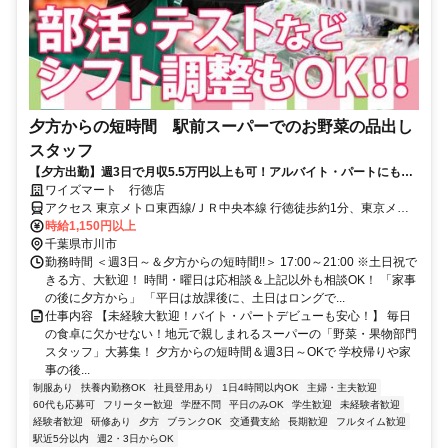
夕方からの短時間 駅前スーパーでのお野菜の品出し
スタッフ
【夕方出勤】週3日で月収5.5万円以上も可！アルバイト・パートにも賞
与あり！お得な社割で家計も大助かり♪
ワイズマート 行徳店
アクセス 東京メトロ東西線/ＪＲ中央本線 行徳徒歩約1分、東京メト
ロ東西線/ＪＲ中央本線 妙典南口徒歩約18分、東京メトロ東西線/ＪＲ
時給1,150円以上
中央本線 南行徳北口徒歩約21分 東西線「行徳駅」目の前！
千葉県市川市
勤務時間 ＜週3日～＆夕方からの短時間!!＞ 17:00～21:00 ※土日祝で
きる方、大歓迎！ 時間・曜日は応相談＆上記以外も相談OK！ 「家事
の後に夕方から」 「平日は放課後に、土日はロングで...
仕事内容 【未経験大歓迎！バイト・パートデビューも安心！】 毎日
の食卓に欠かせない！地元で親しまれるスーパーの「野菜・果物部門
スタッフ」大募集！ 夕方からの短時間＆週3日～OKで 学校帰りや家
事の後...
制服あり
扶養内勤務OK
社員登用あり
1日4時間以内OK
主婦・主夫歓迎
60代も応募可
フリーター歓迎
学歴不問
平日のみOK
学生歓迎
未経験者歓迎
経験者歓迎
研修あり
夕方
ブランクOK
交通費支給
長期歓迎
フルタイム歓迎
駅近5分以内
週2・3日からOK