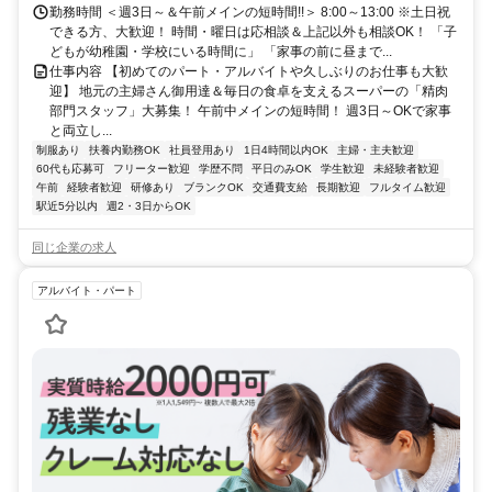
勤務時間 ＜週3日～＆午前メインの短時間!!＞ 8:00～13:00 ※土日祝
できる方、大歓迎！ 時間・曜日は応相談＆上記以外も相談OK！ 「子
どもが幼稚園・学校にいる時間に」 「家事の前に昼まで...
仕事内容 【初めてのパート・アルバイトや久しぶりのお仕事も大歓
迎】 地元の主婦さん御用達＆毎日の食卓を支えるスーパーの「精肉
部門スタッフ」大募集！ 午前中メインの短時間！ 週3日～OKで家事
と両立し...
制服あり
扶養内勤務OK
社員登用あり
1日4時間以内OK
主婦・主夫歓迎
60代も応募可
フリーター歓迎
学歴不問
平日のみOK
学生歓迎
未経験者歓迎
午前
経験者歓迎
研修あり
ブランクOK
交通費支給
長期歓迎
フルタイム歓迎
駅近5分以内
週2・3日からOK
同じ企業の求人
アルバイト・パート