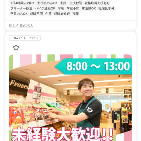
1日4時間以内OK
土日祝のみOK
主婦・主夫歓迎
資格取得支援あり
フリーター歓迎
バイク通勤OK
早朝
学歴不問
車通勤OK
職場見学可
平日のみOK
経験不問
午前
経験者歓迎
夜間
同じ企業の求人
アルバイト・パート