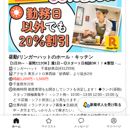
昼勤/リンガーハットのホール・キッチン
【1日3h～・昼間だけOK】週1日～◎スタート日相談OK！！★髪型・髪
色自由★家計に優しい食事補助あり
リンガーハット 千葉妙典店[4312559]
アクセス 東京メトロ東西線「妙典駅」より徒歩2分
時給1,200円～1,500円
千葉県市川市
勤務時間 都度希望をお聞きしてシフトを決定します！ ◆ランチ(昼勤)
スタッフ積極募集中！ ～シフト例～ 10:00～13:00 12:00～15:00 な
ど ※店舗・シフト状況により異なります ...
新着求人を受け取る
仕事内容 ＜ランチスタッフ募集★主婦(夫)・フリーター歓迎！＞ 「日
中～夕方までしっかり入って稼ぎたい」 「朝～午後までなどスキマ
時間で働きたい」 ⇒そんな方に◎シフトの柔軟さが自慢です！ ＼
POI...
扶養内勤務OK
社員登用あり
週1日からOK
副業・WワークOK
1日4時間以内OK
ホーム
マイリスト
メッセージ
マイページ