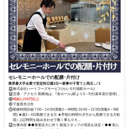
セレモニーホールでの配膳･片付け
業界最大手企業で安定性◎週3日〜家事や子育てと両立♪／2
株式会社ハートフーズサービス(セレモ行徳駅ホール)
交通・アクセス 勤務地は、｢各ホール｣駅より3～5分(基本直行直帰)の
駅近現場多数
時給1,200円以上
千葉県市川市
勤務時間詳細 7:00～14:00(実働2～4時間) 16:00～22:00(実働4～5時
間) ★週3～4日勤務できる方 ★早朝の時間や夕方から勤務できる方歓
迎♪ 上記時間を組み合わせて働く事もＯＫ...
仕事内容 ◆◆事業拡大に伴う 新規スタッフの増員を決定！◆◆ 私た