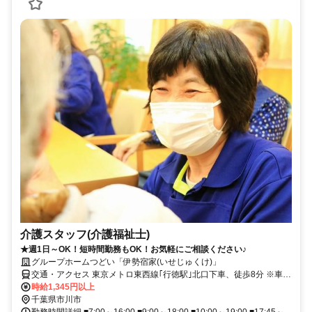
介護スタッフ(介護福祉士)
★週1日～OK！短時間勤務もOK！お気軽にご相談ください♪
グループホームつどい「伊勢宿家(いせじゅくけ)」
交通・アクセス 東京メトロ東西線｢行徳駅｣北口下車、徒歩8分 ※車･
バイク・自転車通勤OK！
時給1,345円以上
千葉県市川市
勤務時間詳細 ■7:00～16:00 ■9:00～18:00 ■10:00～19:00 ■17:45～