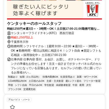
ケンタッキーのホールスタッフ
時給1250円★週3日～・3時間～OK！土日祝17:00-21:00勤務可能な方
大歓迎♪
ケンタッキーフライドチキン(KFC) 西友行徳店
時給1,250円以上
千葉県市川市
勤務時間 シフトサイクル：1週間 9:00～22:00 ★週3日～・3時間～
OK ★勤務時間・曜日は気軽に相談ＯＫ！シフト自由 ★固定シフトも
応相談 ＜採用強化中＞ 土日祝17:00-21:00
仕事内容 仕事内容 受付、お会計、お渡し、ポテトやバーガー、ドリ
ンクの準備をお任せします！注文～会計までがタッチパネル式のセル
フレジになっている店舗もあります。セルフレジの使い方に困ってい
るお客様がい...
制服あり
短期（3ヵ月以内）
扶養内勤務OK
社員登用あり
副業・WワークOK
1日4時間以内OK
土日祝のみOK
主婦・主夫歓迎
週1シフト提出
フリーター歓迎
早朝
シフト自由
平日のみOK
学生歓迎
未経験者歓迎
午前
夜間
夕方
ブランクOK
交通費支給
アルバイト・パート