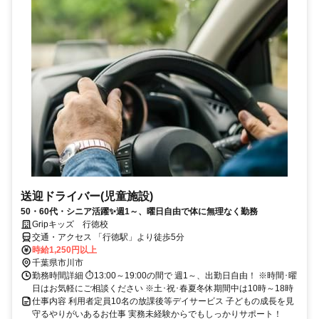
送迎ドライバー(児童施設)
50・60代・シニア活躍✨週1～、曜日自由で体に無理なく勤務
Gripキッズ 行徳校
交通・アクセス 「行徳駅」より徒歩5分
時給1,250円以上
千葉県市川市
勤務時間詳細 ⏱13:00～19:00の間で 週1～、出勤日自由！ ※時間･曜
日はお気軽にご相談ください ※土･祝･春夏冬休期間中は10時～18時
仕事内容 利用者定員10名の放課後等デイサービス 子どもの成長を見
守るやりがいあるお仕事 実務未経験からでもしっかりサポート！