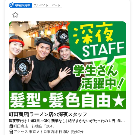
アルバイト・パート
町田商店|ラーメン店の深夜スタッフ
深夜帯だけ！週3日～OK│残業なし│絶品まかないがたったの１円│学生
さん活躍中！│髪色自由
町田商店 行徳店「204」
アクセス 東京メトロ東西線 行徳駅 徒歩2分