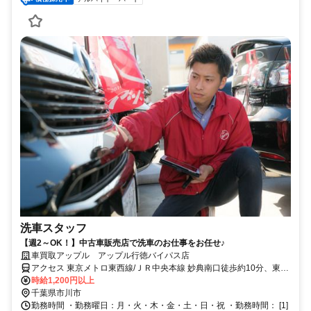
洗車スタッフ
【週2～OK！】中古車販売店で洗車のお仕事をお任せ♪
車買取アップル アップル行徳バイパス店
アクセス 東京メトロ東西線/ＪＲ中央本線 妙典南口徒歩約10分、東京
メトロ東西線/ＪＲ中央本線 行徳徒歩約12分、東京メトロ東西線/ＪＲ
時給1,200円以上
中央本線 南行徳南口徒歩約34分
千葉県市川市
勤務時間 ・勤務曜日：月・火・木・金・土・日・祝 ・勤務時間： [1]