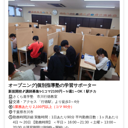
オープニング|個別指導塾の学習サポーター
新規開校🎵講師募集✨1コマ2100円～✨週1～OK！駅チカ
さくら進学塾 市川行徳教室
交通・アクセス 「行徳駅」より徒歩3～4分
1業務あたり 2,100円以上（コマ 90分）
千葉県市川市
勤務時間詳細 実働時間：1日あたり90分 平均勤務日数：1ヶ月あたり
4日 〜 20日 【勤務時間】 ＜平日＞ 16:00～21:30 ＜土曜＞ 13:00～
20:00 ※講習期間は朝9時～開校いた...