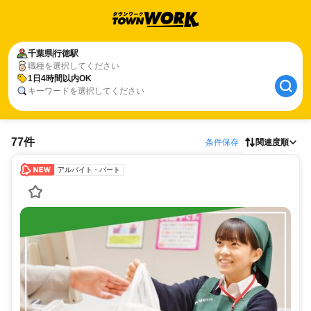
千葉県
行徳駅
職種を選択してください
1日4時間以内OK
キーワードを選択してください
77件
条件保存
関連度順
アルバイト・パート