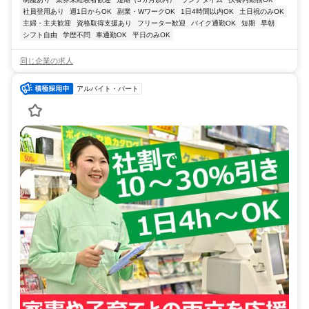
社員登用あり
週1日からOK
副業・WワークOK
1日4時間以内OK
土日祝のみOK
主婦・主夫歓迎
資格取得支援あり
フリーター歓迎
バイク通勤OK
短期
早朝
シフト自由
学歴不問
車通勤OK
平日のみOK
同じ企業の求人
アルバイト・パート