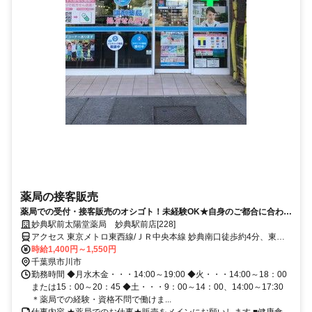
薬局の接客販売
薬局での受付・接客販売のオシゴト！未経験OK★自身のご都合に合わせ
た働き方が可能です！
妙典駅前太陽堂薬局 妙典駅前店[228]
アクセス 東京メトロ東西線/ＪＲ中央本線 妙典南口徒歩約4分、東京
メトロ東西線/ＪＲ中央本線 行徳徒歩約19分、東京メトロ東西線/ＪＲ
時給1,400円～1,550円
中央本線 原木中山西口徒歩約36分
千葉県市川市
勤務時間 ◆月水木金・・・14:00～19:00 ◆火・・・14:00～18：00
または15：00～20：45 ◆土・・・9：00～14：00、14:00～17:30
＊薬局での経験・資格不問で働けま...
仕事内容 ★薬局でのお仕事★販売をメインにお願いします ■健康食