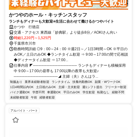
かつやのホール・キッチンスタッフ
ランチもディナーも大歓迎⭐生活に合わせて働けるかつやバイト
かつや 行徳店
交通・アクセス 東西線「妙典駅」より徒歩8分／AOKIさん向い
時給1,220円～1,525円
千葉県市川市
勤務時間詳細 ◎9：00～24：00 ※週2日～／1日3時間～OK ※平日の
みOK／土日のみOK ◆ランチタイム歓迎 ⇒ 9:00～17:00の間で応相談
◆ディナータイム歓迎 ⇒ 17:00...
仕事内容 ◤──────────────── ランチもディナーも積極採用
中 9:00～17:00の昼帯も 17:00以降の夜帯も大歓迎♪
────────────────◢ 主婦（夫）さんはラ...
制服あり
業界未経験者歓迎
ランチタイム
扶養内勤務OK
副業・WワークOK
1日4時間以内OK
土日祝のみOK
主婦・主夫歓迎
週1シフト提出
フリーター歓迎
バイク通勤OK
学歴不問
車通勤OK
平日のみOK
学生歓迎
転勤なし
経験不問
未経験者歓迎
午前
経験者歓迎
アルバイト・パート