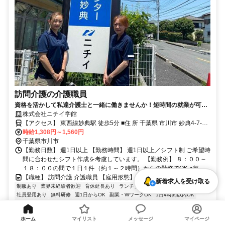
訪問介護の介護職員
資格を活かして私達介護士と一緒に働きませんか！短時間の就業が可
能、すぐに勤務開始出来ます！
株式会社ニチイ学館
【アクセス】 東西線妙典駅 徒歩5分 ■住 所 千葉県 市川市 妙典4-7-12
■アクセス 東西線妙典駅 徒歩5分
時給1,308円～1,560円
千葉県市川市
【勤務日数】 週1日以上 【勤務時間】 週1日以上／シフト制 ご希望時
間に合わせたシフト作成を考慮しています。 【勤務例】 ８：００～
１８：００の間で１日１件（約１～２時間）からの勤務でOK ●毎...
【職種】 訪問介護 介護職員 【雇用形態】 パート・アルバイト
新着求人を受け取る
制服あり
業界未経験者歓迎
育休延長あり
ランチタイム
扶養内勤務OK
社員登用あり
無料研修
週1日からOK
副業・WワークOK
1日4時間以内OK
土日祝のみOK
主婦・主夫歓迎
60代も応募可
資格取得支援あり
長期
フリーター歓迎
社会保険あり
産休・育休取得実績あり
早朝
午後
ホーム
マイリスト
メッセージ
マイページ