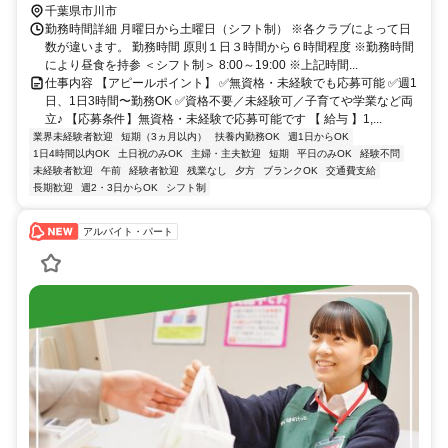
千葉県市川市
勤務時間詳細 月曜日から土曜日（シフト制） ※各クラブによって日
数が違います。 勤務時間 原則１日３時間から６時間程度 ※勤務時間
により昼食を持参 ＜シフト制＞ 8:00～19:00 ※上記時間...
仕事内容 【アピールポイント】 ✅無資格・未経験でも応募可能 ✅週1
日、1日3時間〜勤務OK ✅資格不要／未経験可／子育てや学業など両
立♪ 【応募条件】無資格・未経験で応募可能です 【 給与 】1,...
業界未経験者歓迎
短期（3ヵ月以内）
扶養内勤務OK
週1日からOK
1日4時間以内OK
土日祝のみOK
主婦・主夫歓迎
短期
平日のみOK
経験不問
未経験者歓迎
午前
経験者歓迎
残業なし
夕方
ブランクOK
交通費支給
長期歓迎
週2・3日からOK
シフト制
アルバイト・パート