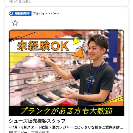
同じ企業の求人
アルバイト・パート
シューズ販売接客スタッフ
＜7月・8月スタート歓迎＞夏のレジャーにピッタリな靴をご案内★嬉し
いスタッフ割引も◎週2日～/1日3h～/短時間～フルタイムまで柔軟対
アスビー 市川妙典店