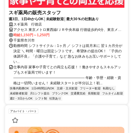
スギ薬局の販売スタッフ
週3日、1日4hからOK│未経験歓迎│最大30％の社割あり
スギ薬局 行徳店
アクセス 東京メトロ東西線/ＪＲ中央本線 行徳徒歩約4分、東京メト
ロ東西線/ＪＲ中央本線 妙典北口徒歩約15分、東京メトロ東西線/ＪＲ
時給1,150円～1,250円
中央本線 南行徳北口徒歩約24分
千葉県市川市
勤務時間 シフトサイクル：1ヶ月 ／ シフトは前月末に 翌１カ月分が
決定 ＼ 時間・曜日は固定シフトです。 希望休の提出OK！ 「子供の
体調不良」「介護や子育て」など 急なお休みもお互いサポートして
い...
仕事内容 家事や子育てとの両立も応援！！働きやすさもスキルアッ
プもスギ薬局で叶います！
―――――――――――――――――――― 年齢・学歴・経験・資
格は一切問いません！ 未経験スタートが半分以上！初...
扶養内勤務OK
1日4時間以内OK
主婦・主夫歓迎
フリーター歓迎
転勤なし
未経験者歓迎
月1シフト提出
ブランクOK
交通費支給
長期歓迎
フルタイム歓迎
週2・3日からOK
シフト制
社割あり
アルバイト・パート