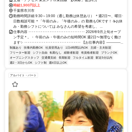
交通・アクセス 東京メトロ東西線「妙典駅」徒歩2分
時給1,900円以上
千葉県市川市
勤務時間詳細 9:30～19:00（通し勤務は休憩あり） ＊週2日〜、曜日･
日数相談可能 ＊「午前のみ」「午後のみ」の 勤務もOKです！ ☕お休
み・勤務シフトについては みなさんの希望を考慮し、 ...
仕事内容 ‥‥‥‥‥‥‥‥‥‥‥‥‥‥‥‥ 2026年9月上旬オープ
ン予定＊。・ 午前のみ・午後のみの短時間OK 週2日〜無理なく働け
ます✨ ‥‥‥‥‥‥‥‥‥‥‥‥‥‥‥‥ 【お仕事内容】――――...
制服あり
扶養内勤務OK
社員登用あり
1日4時間以内OK
主婦・主夫歓迎
フリーター歓迎
シフト自由
転勤なし
経験者歓迎
有資格者歓迎
ブランクOK
オープニングスタッフ
交通費支給
長期歓迎
フルタイム歓迎
駅近5分以内
週2・3日からOK
シフト制
週4日以上OK
アルバイト・パート