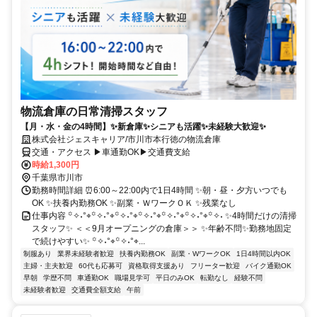
物流倉庫の日常清掃スタッフ
【月・水・金の4時間】✨新倉庫✨シニアも活躍✨未経験大歓迎✨
株式会社ジェスキャリア/市川市本行徳の物流倉庫
交通・アクセス ▶車通勤OK▶交通費支給
時給1,300円
千葉県市川市
勤務時間詳細 ⏰6:00～22:00内で1日4時間 ✨朝・昼・夕方いつでも
OK ✨扶養内勤務OK ✨副業・ＷワークＯＫ ✨残業なし
仕事内容 ꙳✧˖°⌖꙳✧˖°⌖꙳✧˖°⌖꙳✧˖°⌖꙳✧˖°⌖꙳✧˖°⌖꙳✧˖ ✨4時間だけの清掃
スタッフ✨ ＜＜9月オープニングの倉庫＞＞ ✨年齢不問✨勤務地固定
で続けやすい✨ ꙳✧˖°⌖꙳✧˖°⌖...
制服あり
業界未経験者歓迎
扶養内勤務OK
副業・WワークOK
1日4時間以内OK
主婦・主夫歓迎
60代も応募可
資格取得支援あり
フリーター歓迎
バイク通勤OK
早朝
学歴不問
車通勤OK
職場見学可
平日のみOK
転勤なし
経験不問
未経験者歓迎
交通費全額支給
午前