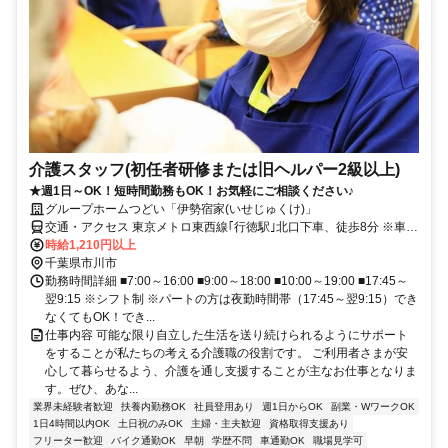
介護スタッフ(初任者研修または旧ヘルパー2級以上)
★週1日～OK！短時間勤務もOK！お気軽にご相談ください♪
グループホームつどい「伊勢宿家(いせじゅくけ)」
交通・アクセス 東京メトロ東西線｢行徳駅｣北口下車、徒歩8分 ※車･
バイク・自転車通勤OK！
時給1,210円以上
千葉県市川市
勤務時間詳細 ■7:00～16:00 ■9:00～18:00 ■10:00～19:00 ■17:45～
翌9:15 ※シフト制 ※パートの方は夜勤時間帯（17:45～翌9:15）でき
なくてもOK！でき...
仕事内容 可能な限り自立した生活を送り続けられるようにサポート
をすることが私たちの考える介護職の役割です。 ご利用者さまが安
心して暮らせるよう、介護を通し支援することが主なお仕事となりま
す。ぜひ、あな...
業界未経験者歓迎
扶養内勤務OK
社員登用あり
週1日からOK
副業・WワークOK
1日4時間以内OK
土日祝のみOK
主婦・主夫歓迎
資格取得支援あり
フリーター歓迎
バイク通勤OK
早朝
学歴不問
車通勤OK
職場見学可