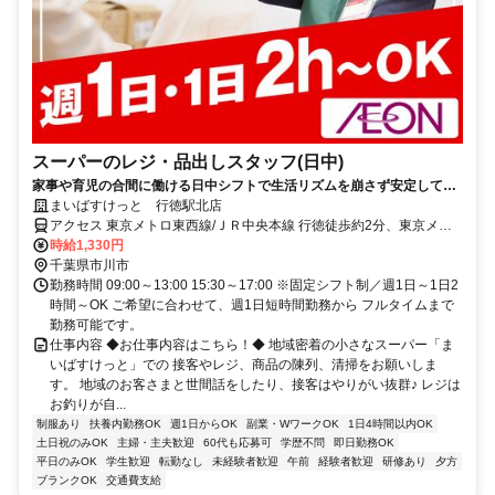
スーパーのレジ・品出しスタッフ(日中)
家事や育児の合間に働ける日中シフトで生活リズムを崩さず安定して働
きませんか？レジや品出しなど基本業務からスタートできるのでブラン
まいばすけっと 行徳駅北店
クがある方や未経験の方も安心！
アクセス 東京メトロ東西線/ＪＲ中央本線 行徳徒歩約2分、東京メト
ロ東西線/ＪＲ中央本線 妙典北口徒歩約18分、東京メトロ東西線/ＪＲ
時給1,330円
中央本線 南行徳北口徒歩約23分 ★週1日～OK ★日祝時給50円UP
千葉県市川市
勤務時間 09:00～13:00 15:30～17:00 ※固定シフト制／週1日～1日2
時間～OK ご希望に合わせて、週1日短時間勤務から フルタイムまで
勤務可能です。
仕事内容 ◆お仕事内容はこちら！◆ 地域密着の小さなスーパー「ま
いばすけっと」での 接客やレジ、商品の陳列、清掃をお願いしま
す。 地域のお客さまと世間話をしたり、接客はやりがい抜群♪ レジは
お釣りが自...
制服あり
扶養内勤務OK
週1日からOK
副業・WワークOK
1日4時間以内OK
土日祝のみOK
主婦・主夫歓迎
60代も応募可
学歴不問
即日勤務OK
平日のみOK
学生歓迎
転勤なし
未経験者歓迎
午前
経験者歓迎
研修あり
夕方
ブランクOK
交通費支給