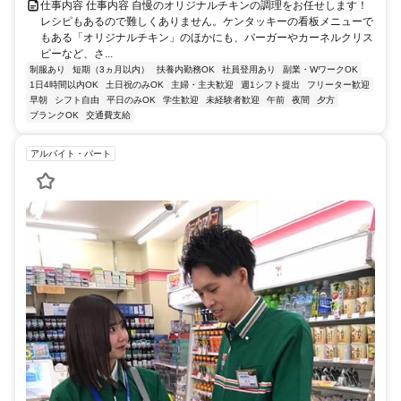
仕事内容 仕事内容 自慢のオリジナルチキンの調理をお任せします！
レシピもあるので難しくありません。ケンタッキーの看板メニューで
もある「オリジナルチキン」のほかにも、バーガーやカーネルクリス
ピーなど、さ...
制服あり
短期（3ヵ月以内）
扶養内勤務OK
社員登用あり
副業・WワークOK
1日4時間以内OK
土日祝のみOK
主婦・主夫歓迎
週1シフト提出
フリーター歓迎
早朝
シフト自由
平日のみOK
学生歓迎
未経験者歓迎
午前
夜間
夕方
ブランクOK
交通費支給
アルバイト・パート