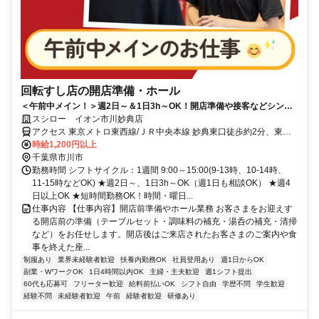
回転すし店の開店準備・ホール
＜午前中メイン！＞週2日～＆1日3h～OK！開店準備や接客などシンプ
ル業務
スシロー イオン市川妙典店
アクセス 東京メトロ東西線/ＪＲ中央本線 妙典東口徒歩約2分、東京
メトロ東西線/ＪＲ中央本線 行徳徒歩約21分、東京メトロ東西線/ＪＲ
時給1,200円以上
中央本線 原木中山西口徒歩約35分
千葉県市川市
勤務時間 シフトサイクル：1週間 9:00～15:00(9-13時、10-14時、
11-15時などOK) ★週2日～、1日3h～OK（週1日も相談OK） ★週4
日以上OK ★短時間勤務OK！時間・曜日...
仕事内容 【仕事内容】開店前準備やホール業務 お客さまをお迎えす
る開店前の準備（テーブルセット・調味料の補充・湯呑の補充・清掃
など）をお任せします。開店後はご来店されたお客さまのご案内や食
事を終えた座...
制服あり
業界未経験者歓迎
扶養内勤務OK
社員登用あり
週1日からOK
副業・WワークOK
1日4時間以内OK
主婦・主夫歓迎
週1シフト提出
60代も応募可
フリーター歓迎
給料前払いOK
シフト自由
学歴不問
学生歓迎
経験不問
未経験者歓迎
午前
経験者歓迎
研修あり