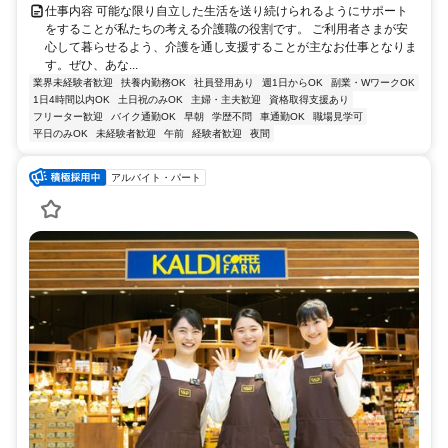
仕事内容 可能な限り自立した生活を送り続けられるようにサポート
をすることが私たちの考える介護職の役割です。 ご利用者さまが安
心して暮らせるよう、介護を通し支援することが主なお仕事となりま
す。ぜひ、あな...
業界未経験者歓迎
扶養内勤務OK
社員登用あり
週1日からOK
副業・WワークOK
1日4時間以内OK
土日祝のみOK
主婦・主夫歓迎
資格取得支援あり
フリーター歓迎
バイク通勤OK
早朝
学歴不問
車通勤OK
職場見学可
平日のみOK
未経験者歓迎
午前
経験者歓迎
夜間
アルバイト・パート