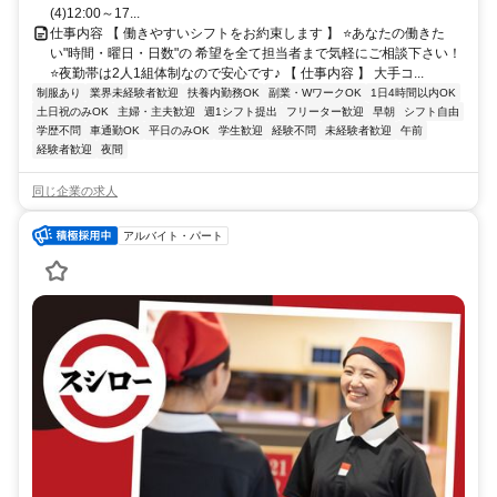
(4)12:00～17...
仕事内容 【 働きやすいシフトをお約束します 】 ⭐あなたの働きた
い"時間・曜日・日数"の 希望を全て担当者まで気軽にご相談下さい！
⭐夜勤帯は2人1組体制なので安心です♪ 【 仕事内容 】 大手コ...
制服あり
業界未経験者歓迎
扶養内勤務OK
副業・WワークOK
1日4時間以内OK
土日祝のみOK
主婦・主夫歓迎
週1シフト提出
フリーター歓迎
早朝
シフト自由
学歴不問
車通勤OK
平日のみOK
学生歓迎
経験不問
未経験者歓迎
午前
経験者歓迎
夜間
同じ企業の求人
アルバイト・パート