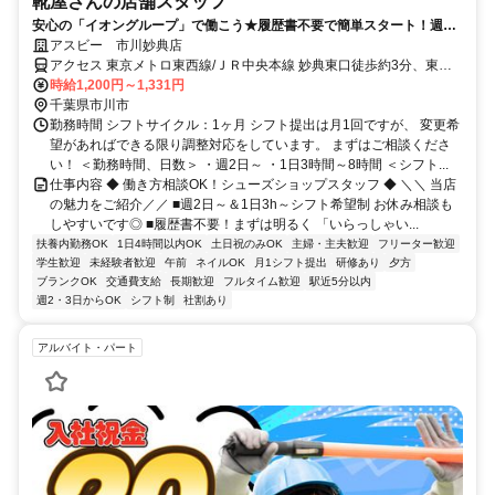
靴屋さんの店舗スタッフ
安心の「イオングループ」で働こう★履歴書不要で簡単スタート！週2
日～＆1日3h～ライフスタイルに合わせて無理なく勤務OK
アスビー 市川妙典店
アクセス 東京メトロ東西線/ＪＲ中央本線 妙典東口徒歩約3分、東京
メトロ東西線/ＪＲ中央本線 行徳徒歩約22分、東京メトロ東西線/ＪＲ
時給1,200円～1,331円
中央本線 原木中山西口徒歩約34分 「妙典」駅徒歩4分
千葉県市川市
勤務時間 シフトサイクル：1ヶ月 シフト提出は月1回ですが、 変更希
望があればできる限り調整対応をしています。 まずはご相談くださ
い！ ＜勤務時間、日数＞ ・週2日～ ・1日3時間～8時間 ＜シフト...
仕事内容 ◆ 働き方相談OK！シューズショップスタッフ ◆ ＼＼ 当店
の魅力をご紹介／／ ■週2日～＆1日3h～シフト希望制 お休み相談も
しやすいです◎ ■履歴書不要！まずは明るく 「いらっしゃい...
扶養内勤務OK
1日4時間以内OK
土日祝のみOK
主婦・主夫歓迎
フリーター歓迎
学生歓迎
未経験者歓迎
午前
ネイルOK
月1シフト提出
研修あり
夕方
ブランクOK
交通費支給
長期歓迎
フルタイム歓迎
駅近5分以内
週2・3日からOK
シフト制
社割あり
アルバイト・パート