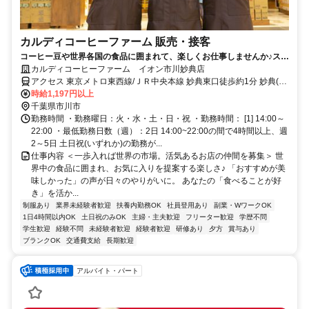
カルディコーヒーファーム 販売・接客
コーヒー豆や世界各国の食品に囲まれて、楽しくお仕事しませんか♪スタ
ッフ割引あり！未経験OK
カルディコーヒーファーム イオン市川妙典店
アクセス 東京メトロ東西線/ＪＲ中央本線 妙典東口徒歩約1分 妙典(東
京メトロ東西線/ＪＲ中央本線)東口(約3分)
時給1,197円以上
千葉県市川市
勤務時間 ・勤務曜日：火・水・土・日・祝 ・勤務時間： [1] 14:00～
22:00 ・最低勤務日数（週）：2日 14:00~22:00の間で4時間以上、週
2～5日 土日祝(いずれか)の勤務が...
仕事内容 ＜一歩入れば世界の市場。活気あるお店の仲間を募集＞ 世
界中の食品に囲まれ、お気に入りを提案する楽しさ♪ 「おすすめが美
味しかった」の声が日々のやりがいに。 あなたの「食べることが好
き」を活か...
制服あり
業界未経験者歓迎
扶養内勤務OK
社員登用あり
副業・WワークOK
1日4時間以内OK
土日祝のみOK
主婦・主夫歓迎
フリーター歓迎
学歴不問
学生歓迎
経験不問
未経験者歓迎
経験者歓迎
研修あり
夕方
賞与あり
ブランクOK
交通費支給
長期歓迎
アルバイト・パート