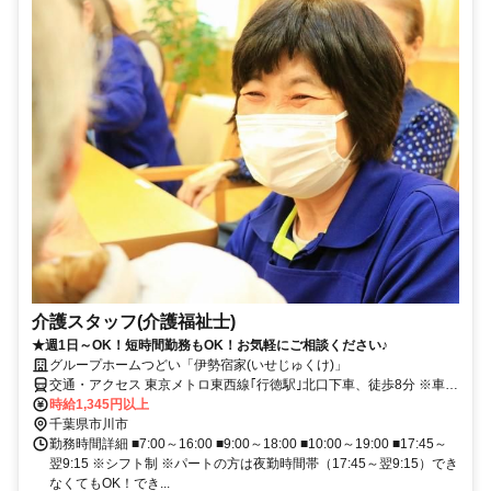
介護スタッフ(介護福祉士)
★週1日～OK！短時間勤務もOK！お気軽にご相談ください♪
グループホームつどい「伊勢宿家(いせじゅくけ)」
交通・アクセス 東京メトロ東西線｢行徳駅｣北口下車、徒歩8分 ※車･
バイク・自転車通勤OK！
時給1,345円以上
千葉県市川市
勤務時間詳細 ■7:00～16:00 ■9:00～18:00 ■10:00～19:00 ■17:45～
翌9:15 ※シフト制 ※パートの方は夜勤時間帯（17:45～翌9:15）でき
なくてもOK！でき...