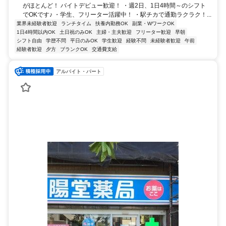
がほとんど！ バイトデビュー歓迎！ ・週2日、1日4時間～のシフト
でOKです♪ ・学生、フリーター活躍中！ ・駅チカで通勤ラクラク！...
業界未経験者歓迎
ランチタイム
扶養内勤務OK
副業・WワークOK
1日4時間以内OK
土日祝のみOK
主婦・主夫歓迎
フリーター歓迎
早朝
シフト自由
学歴不問
平日のみOK
学生歓迎
経験不問
未経験者歓迎
午前
経験者歓迎
夕方
ブランクOK
交通費支給
アルバイト・パート