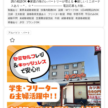
調の相談OK ◆家庭の味のレパートリーが増える ◆嬉しいミニボーナ
スあり ─＊。☆＊───────────── 電話応募も大歓...
制服あり
業界未経験者歓迎
扶養内勤務OK
副業・WワークOK
1日4時間以内OK
主婦・主夫歓迎
資格取得支援あり
フリーター歓迎
早朝
学歴不問
平日のみOK
経験不問
未経験者歓迎
交通費全額支給
午前
経験者歓迎
有資格者歓迎
研修あり
夕方
ブランクOK
アルバイト・パート