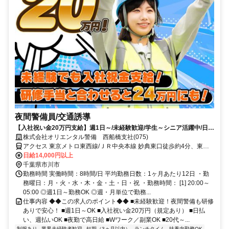
夜間警備員/交通誘導
【入社祝い金20万円支給】週1日～/未経験歓迎/学生～シニア活躍中/日払
い・週払いOK/履歴書不要！
株式会社オリエンタル警備 西船橋支社(075)
アクセス 東京メトロ東西線/ＪＲ中央本線 妙典東口徒歩約4分、東京
メトロ東西線/ＪＲ中央本線 行徳徒歩約21分、東京メトロ東西線/ＪＲ
日給14,000円以上
中央本線 南行徳北口徒歩約43分 (面接地/西船橋支社)千葉県船橋市葛
千葉県市川市
飾町2-380-2 ヤマゲンビル2階
勤務時間 実働時間：8時間/日 平均勤務日数：1ヶ月あたり12日 ・勤
務曜日：月・火・水・木・金・土・日・祝 ・勤務時間： [1] 20:00～
05:00 ◎週1日～勤務OK ◎週・月単位で勤務...
仕事内容 ◆◆この求人のポイント◆◆ ■未経験歓迎！夜間警備も研修
ありで安心！ ■週1日～OK ■入社祝い金20万円（規定あり） ■日払
い、週払いOK ■夜勤で高日給 ■Wワーク／副業OK ■20代～...
制服あり
業界未経験者歓迎
短期（3ヵ月以内）
ランチタイム
扶養内勤務OK