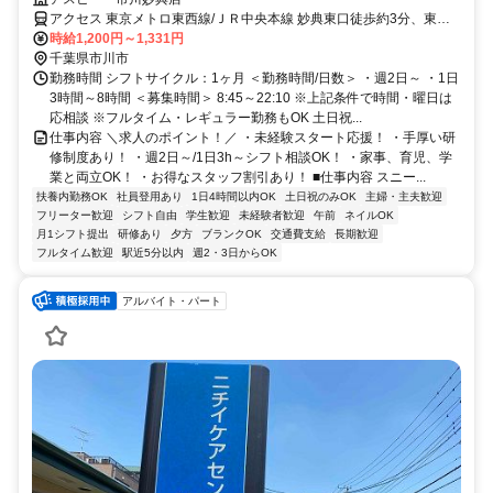
応！
アクセス 東京メトロ東西線/ＪＲ中央本線 妙典東口徒歩約3分、東京
メトロ東西線/ＪＲ中央本線 行徳徒歩約22分、東京メトロ東西線/ＪＲ
時給1,200円～1,331円
中央本線 原木中山西口徒歩約34分 「妙典」駅徒歩4分
千葉県市川市
勤務時間 シフトサイクル：1ヶ月 ＜勤務時間/日数＞ ・週2日～ ・1日
3時間～8時間 ＜募集時間＞ 8:45～22:10 ※上記条件で時間・曜日は
応相談 ※フルタイム・レギュラー勤務もOK 土日祝...
仕事内容 ＼求人のポイント！／ ・未経験スタート応援！ ・手厚い研
修制度あり！ ・週2日～/1日3h～シフト相談OK！ ・家事、育児、学
業と両立OK！ ・お得なスタッフ割引あり！ ■仕事内容 スニー...
扶養内勤務OK
社員登用あり
1日4時間以内OK
土日祝のみOK
主婦・主夫歓迎
フリーター歓迎
シフト自由
学生歓迎
未経験者歓迎
午前
ネイルOK
月1シフト提出
研修あり
夕方
ブランクOK
交通費支給
長期歓迎
フルタイム歓迎
駅近5分以内
週2・3日からOK
アルバイト・パート