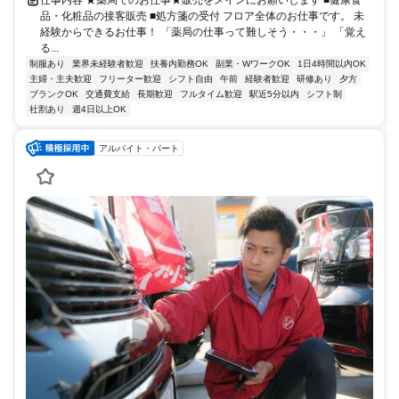
品・化粧品の接客販売 ■処方箋の受付 フロア全体のお仕事です。 未
経験からできるお仕事！ 「薬局の仕事って難しそう・・・」 「覚え
る...
制服あり
業界未経験者歓迎
扶養内勤務OK
副業・WワークOK
1日4時間以内OK
主婦・主夫歓迎
フリーター歓迎
シフト自由
午前
経験者歓迎
研修あり
夕方
ブランクOK
交通費支給
長期歓迎
フルタイム歓迎
駅近5分以内
シフト制
社割あり
週4日以上OK
アルバイト・パート