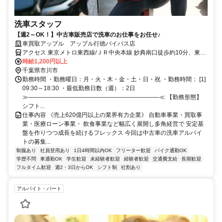
洗車スタッフ
【週2～OK！】中古車販売店で洗車のお仕事をお任せ♪
車買取アップル アップル行徳バイパス店
アクセス 東京メトロ東西線/ＪＲ中央本線 妙典南口徒歩約10分、東京
メトロ東西線/ＪＲ中央本線 行徳徒歩約12分、東京メトロ東西線/ＪＲ
時給1,200円以上
中央本線 南行徳南口徒歩約34分
千葉県市川市
勤務時間 ・勤務曜日：月・火・木・金・土・日・祝 ・勤務時間： [1]
09:30～18:30 ・最低勤務日数（週）：2日
≫――――――――――――――――――――――≪ 【勤務形態】
シフト...
仕事内容 《売上620億円以上の業界有力企業》 自動車事業・買取事
業・医療ローン事業・ 飲食事業など幅広く展開し多角経営で 安定基
盤を作りつつ成長を続けるフレックス 今回は中古車の洗車アルバイ
トの募集...
制服あり
社員登用あり
1日4時間以内OK
フリーター歓迎
バイク通勤OK
学歴不問
車通勤OK
学生歓迎
未経験者歓迎
経験者歓迎
交通費支給
長期歓迎
フルタイム歓迎
週2・3日からOK
シフト制
社割あり
アルバイト・パート