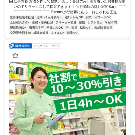
仕事内容 お酒を作って提供、楽しく会話のみ♪ 落ち着いたお客様が多
いのでリラックスして接客できます！ ＼行徳駅の隠れ家的Bar／ ￣￣
￣￣￣￣￣￣￣￣￣￣ Themisは行徳駅にある、おしゃれな王道...
業界未経験者歓迎
短期（3ヵ月以内）
週1日からOK
副業・WワークOK
土日祝のみOK
主婦・主夫歓迎
フリーター歓迎
短期
シフト自由
学歴不問
即日勤務OK
職場見学可
平日のみOK
学生歓迎
転勤なし
未経験者歓迎
交通費全額支給
経験者歓迎
ネイルOK
残業なし
アルバイト・パート