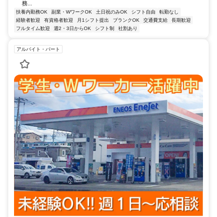
務...
扶養内勤務OK
副業・WワークOK
土日祝のみOK
シフト自由
転勤なし
経験者歓迎
有資格者歓迎
月1シフト提出
ブランクOK
交通費支給
長期歓迎
フルタイム歓迎
週2・3日からOK
シフト制
社割あり
アルバイト・パート