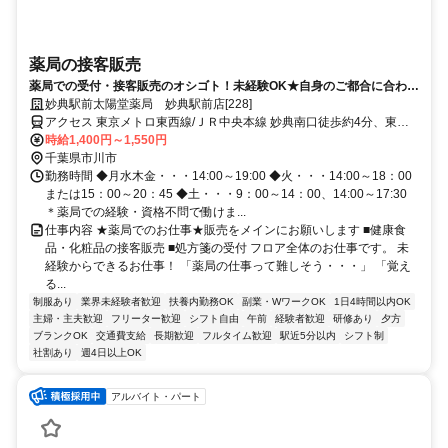
薬局の接客販売
薬局での受付・接客販売のオシゴト！未経験OK★自身のご都合に合わせ
た働き方が可能です！
妙典駅前太陽堂薬局 妙典駅前店[228]
アクセス 東京メトロ東西線/ＪＲ中央本線 妙典南口徒歩約4分、東京
メトロ東西線/ＪＲ中央本線 行徳徒歩約19分、東京メトロ東西線/ＪＲ
時給1,400円～1,550円
中央本線 原木中山西口徒歩約36分
千葉県市川市
勤務時間 ◆月水木金・・・14:00～19:00 ◆火・・・14:00～18：00
または15：00～20：45 ◆土・・・9：00～14：00、14:00～17:30
＊薬局での経験・資格不問で働けま...
仕事内容 ★薬局でのお仕事★販売をメインにお願いします ■健康食
品・化粧品の接客販売 ■処方箋の受付 フロア全体のお仕事です。 未
経験からできるお仕事！ 「薬局の仕事って難しそう・・・」 「覚え
る...
制服あり
業界未経験者歓迎
扶養内勤務OK
副業・WワークOK
1日4時間以内OK
主婦・主夫歓迎
フリーター歓迎
シフト自由
午前
経験者歓迎
研修あり
夕方
ブランクOK
交通費支給
長期歓迎
フルタイム歓迎
駅近5分以内
シフト制
社割あり
週4日以上OK
アルバイト・パート