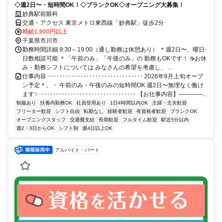
◇週2日〜・短時間OK！◇ブランクOK◇オープニング大募集！
妙典駅前眼科
交通・アクセス 東京メトロ東西線「妙典駅」徒歩2分
時給1,900円以上
千葉県市川市
勤務時間詳細 9:30～19:00（通し勤務は休憩あり） ＊週2日〜、曜日･
日数相談可能 ＊「午前のみ」「午後のみ」の 勤務もOKです！ ☕お休
み・勤務シフトについては みなさんの希望を考慮し、 ...
仕事内容 ‥‥‥‥‥‥‥‥‥‥‥‥‥‥‥‥ 2026年9月上旬オープ
ン予定＊。・ 午前のみ・午後のみの短時間OK 週2日〜無理なく働け
ます✨ ‥‥‥‥‥‥‥‥‥‥‥‥‥‥‥‥ 【お仕事内容】――――...
制服あり
扶養内勤務OK
社員登用あり
1日4時間以内OK
主婦・主夫歓迎
フリーター歓迎
シフト自由
転勤なし
経験者歓迎
有資格者歓迎
ブランクOK
オープニングスタッフ
交通費支給
長期歓迎
フルタイム歓迎
駅近5分以内
週2・3日からOK
シフト制
週4日以上OK
アルバイト・パート