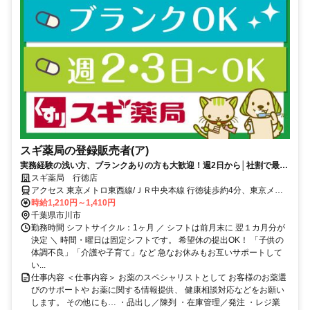
スギ薬局の登録販売者(ア)
実務経験の浅い方、ブランクありの方も大歓迎！週2日から│社割で最大
30％オフ♪
スギ薬局 行徳店
アクセス 東京メトロ東西線/ＪＲ中央本線 行徳徒歩約4分、東京メト
ロ東西線/ＪＲ中央本線 妙典北口徒歩約15分、東京メトロ東西線/ＪＲ
時給1,210円～1,410円
中央本線 南行徳北口徒歩約24分
千葉県市川市
勤務時間 シフトサイクル：1ヶ月 ／ シフトは前月末に 翌１カ月分が
決定 ＼ 時間・曜日は固定シフトです。 希望休の提出OK！ 「子供の
体調不良」「介護や子育て」など 急なお休みもお互いサポートして
い...
仕事内容 ＜仕事内容＞ お薬のスペシャリストとして お客様のお薬選
びのサポートや お薬に関する情報提供、 健康相談対応などをお願い
します。 その他にも… ・品出し／陳列 ・在庫管理／発注 ・レジ業