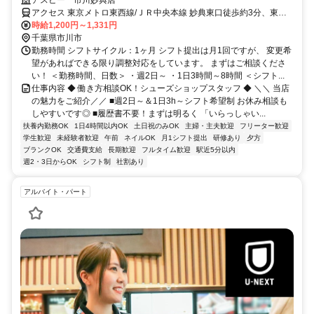
日～＆1日3h～ライフスタイルに合わせて無理なく勤務OK
アスビー 市川妙典店
アクセス 東京メトロ東西線/ＪＲ中央本線 妙典東口徒歩約3分、東京
メトロ東西線/ＪＲ中央本線 行徳徒歩約22分、東京メトロ東西線/ＪＲ
時給1,200円～1,331円
中央本線 原木中山西口徒歩約34分 「妙典」駅徒歩4分
千葉県市川市
勤務時間 シフトサイクル：1ヶ月 シフト提出は月1回ですが、 変更希
望があればできる限り調整対応をしています。 まずはご相談くださ
い！ ＜勤務時間、日数＞ ・週2日～ ・1日3時間～8時間 ＜シフト...
仕事内容 ◆ 働き方相談OK！シューズショップスタッフ ◆ ＼＼ 当店
の魅力をご紹介／／ ■週2日～＆1日3h～シフト希望制 お休み相談も
しやすいです◎ ■履歴書不要！まずは明るく 「いらっしゃい...
扶養内勤務OK
1日4時間以内OK
土日祝のみOK
主婦・主夫歓迎
フリーター歓迎
学生歓迎
未経験者歓迎
午前
ネイルOK
月1シフト提出
研修あり
夕方
ブランクOK
交通費支給
長期歓迎
フルタイム歓迎
駅近5分以内
週2・3日からOK
シフト制
社割あり
アルバイト・パート