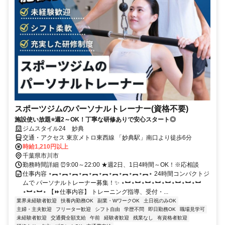
スポーツジムのパーソナルトレーナー(資格不要)
施設使い放題⭐週2～OK！丁寧な研修ありで安心スタート◎
ジムスタイル24 妙典
交通・アクセス 東京メトロ東西線 「妙典駅」南口より徒歩6分
時給1,210円以上
千葉県市川市
勤務時間詳細 ⏰9:00～22:00 ★週2日、1日4時間～OK！※応相談
仕事内容 ⋆︻⋆︻⋆︻⋆︻⋆︻⋆︻⋆︻⋆︻⋆︻⋆︻⋆ 24時間コンパクトジ
ムで パーソナルトレーナー募集！✨ ⋆︼⋆︼⋆︼⋆︼⋆︼⋆︼⋆︼⋆︼
⋆︼⋆︼⋆ 【⏩仕事内容】 トレーニング指導、受付・...
業界未経験者歓迎
扶養内勤務OK
副業・WワークOK
土日祝のみOK
主婦・主夫歓迎
フリーター歓迎
シフト自由
学歴不問
即日勤務OK
職場見学可
未経験者歓迎
交通費全額支給
午前
経験者歓迎
残業なし
有資格者歓迎