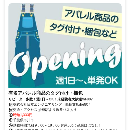
有名アパレル商品のタグ付け・梱包
リピーター多数！週1日～OK！未経験者大歓迎/he807
株式会社日立エンジニアリング 船橋支店/he807
交通・アクセス 妙典駅より送迎バスあり
時給1,333円
千葉県市川市
勤務時間詳細 9：00～18：00(休憩60分) 残業ほぼなし！