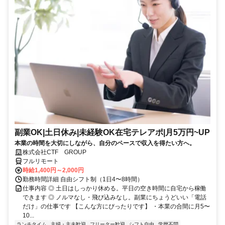
副業OK|土日休み|未経験OK在宅テレアポ|月5万円~UP
本業の時間を大切にしながら、自分のペースで収入を得たい方へ。
株式会社CTF GROUP
フルリモート
時給1,400円～2,000円
勤務時間詳細 自由シフト制（1日4〜8時間）
仕事内容 ◎ 土日はしっかり休める。平日の空き時間に自宅から稼働
できます ◎ ノルマなし・飛び込みなし。副業にちょうどいい「電話
だけ」の仕事です 【こんな方にぴったりです】 ・本業の合間に月5〜
10...
ランチタイム
主婦・主夫歓迎
フリーター歓迎
シフト自由
学歴不問