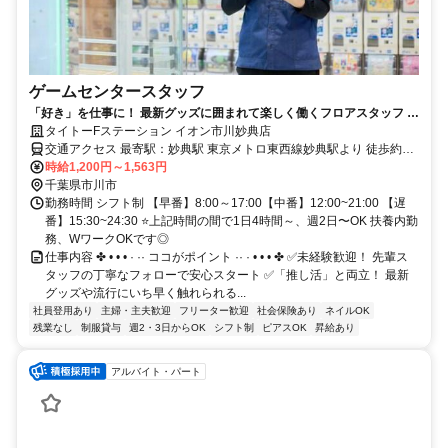
ゲームセンタースタッフ
「好き」を仕事に！ 最新グッズに囲まれて楽しく働くフロアスタッフ 土
日祝は時給200円アップ
タイトーFステーション イオン市川妙典店
交通アクセス 最寄駅：妙典駅 東京メトロ東西線妙典駅より 徒歩約3
分
時給1,200円～1,563円
千葉県市川市
勤務時間 シフト制 【早番】8:00～17:00【中番】12:00~21:00 【遅
番】15:30~24:30 ⭐上記時間の間で1日4時間～、週2日〜OK 扶養内勤
務、WワークOKです◎
仕事内容 ✤ • • • · ·· ココがポイント ·· · • • • ✤ ✅未経験歓迎！ 先輩ス
タッフの丁寧なフォローで安心スタート ✅「推し活」と両立！ 最新
グッズや流行にいち早く触れられる...
社員登用あり
主婦・主夫歓迎
フリーター歓迎
社会保険あり
ネイルOK
残業なし
制服貸与
週2・3日からOK
シフト制
ピアスOK
昇給あり
アルバイト・パート