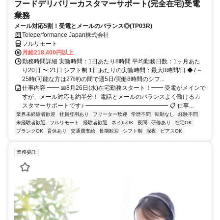
フードデリバリーカスタマーサポート(完全在宅)受電
業務
メール対応5割！受電とメールのバランス◎(TP03R)
Teleperformance Japan株式会社
フルリモート
月給218,400円以上
勤務時間詳細 実働時間：1日あたり8時間 平均勤務日数：1ヶ月あた
り20日 〜 21日 シフト制 1日あたりの実働時間：最大8時間/日 ◆7～
25時(可能な方は27時)の間で週5日/実働8時間のシフ...
仕事内容 ━━ 📅8月26日(水)在宅勤務スタート！━━ 受電がメインで
すが、メール対応も約半分！ 電話とメールのバランスよく働けるカ
スタマーサポートです♪ ━━━━━━━━━━━━━━ 📋 仕事...
業界未経験者歓迎
社員登用あり
フリーター歓迎
学歴不問
転勤なし
経験不問
未経験者歓迎
フルリモート
経験者歓迎
ネイルOK
夜間
研修あり
在宅OK
ブランクOK
育休あり
交通費支給
長期歓迎
シフト制
深夜
ピアスOK
業務委託