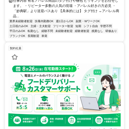
仕事内容 有名アパレル商品のタグ付けや梱包 ピッキングをお任せし
ます。 ・リピーター多数の人気の現場 ・アパレル好きの方必見 ・
「妙典駅」より送迎バスあり 【具体的には】 タグ付け →アパレル商
品...
業界未経験者歓迎
扶養内勤務OK
週1日からOK
副業・WワークOK
土日祝のみOK
主婦・主夫歓迎
フリーター歓迎
短期
シフト自由
学歴不問
平日のみOK
転勤なし
経験不問
未経験者歓迎
経験者歓迎
残業なし
研修あり
ブランクOK
長期歓迎
単発
契約社員