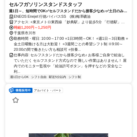
セルフガソリンスタンドスタッフ
週1日～、短時間でOK✅セルフスタンドだから接客少なめ♪✅土日のみ
OK！Wワークにも◎✅家庭や学校、予定と両立◎✅未経験大歓迎✅駅徒
ENEOS Enejet 行徳バイパスSS (株)梅澤礦油
歩5分
アクセス: ⭐東京メトロ東西線 「妙典駅」より徒歩5分 「行徳駅」よ
時給1,200円～1,250円
り徒歩13分 「南行徳駅」より徒歩33分 ＊車・バイク・自転車通勤可
千葉県市川市
勤務時間・曜日: 10:00～17:00 ⭐1日3時間～OK！ ⭐週1日～3日勤務 ⭐
金土日曜働ける方は大歓迎！ ⭐3週間ごとの希望シフト制 ※9:00～
20:00の間で働きたい方も相談可 ⭐扶養...
仕事内容: セルフスタンドだから接客少なめ♪ お客様ご自身で給油し
ていただく セルフスタンド方式なので 難しい作業はありません！ 屋
内でのモニター監視や 「給油許可ボタン」を押すなどの 安全なご
利...
週1日からOK
シフト自由
駅近5分以内
シフト制
アルバイト・パート