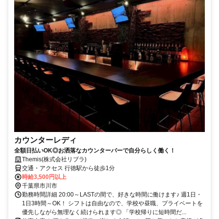
カウンターレディ
全額日払いOK◎お洒落なカウンターバーで自分らしく働く！
Themis(株式会社リブラ)
交通・アクセス 行徳駅から徒歩1分
時給3,500円以上
千葉県市川市
勤務時間詳細 20:00～LASTの間で、好きな時間に働けます♪ 週1日・
1日3時間～OK！ シフトは自由なので、学校や昼職、プライベートを
優先しながら無理なく続けられます◎ 「学校帰りに短時間だ...