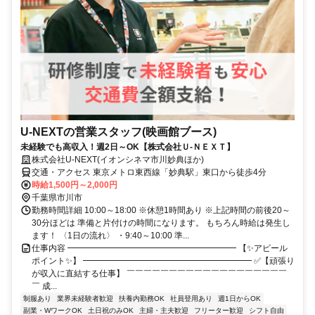
U-NEXTの営業スタッフ(映画館ブース)
未経験でも高収入！週2日～OK【株式会社Ｕ-ＮＥＸＴ】
株式会社U-NEXT(イオンシネマ市川妙典ほか)
交通・アクセス 東京メトロ東西線「妙典駅」東口から徒歩4分
時給1,500円～2,000円
千葉県市川市
勤務時間詳細 10:00～18:00 ※休憩1時間あり ※上記時間の前後20～
30分ほどは 準備と片付けの時間になります。 もちろん時給は発生し
ます！ 〈1日の流れ〉 ・9:40～10:00 準...
仕事内容 ━━━━━━━━━━━━━━━━━━━━ 【✨アピール
ポイント✨】 ━━━━━━━━━━━━━━━━━━━━ ✅【頑張り
が収入に直結する仕事】 ￣￣￣￣￣￣￣￣￣￣￣￣￣￣￣￣￣￣￣
￣ 成...
制服あり
業界未経験者歓迎
扶養内勤務OK
社員登用あり
週1日からOK
副業・WワークOK
土日祝のみOK
主婦・主夫歓迎
フリーター歓迎
シフト自由