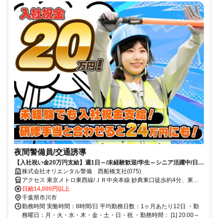
夜間警備員/交通誘導
【入社祝い金20万円支給】週1日～/未経験歓迎/学生～シニア活躍中/日払
い・週払いOK/履歴書不要！
株式会社オリエンタル警備 西船橋支社(075)
アクセス 東京メトロ東西線/ＪＲ中央本線 妙典東口徒歩約4分、東京
メトロ東西線/ＪＲ中央本線 行徳徒歩約21分、東京メトロ東西線/ＪＲ
日給14,000円以上
中央本線 南行徳北口徒歩約43分 (面接地/西船橋支社)千葉県船橋市葛
千葉県市川市
飾町2-380-2 ヤマゲンビル2階
勤務時間 実働時間：8時間/日 平均勤務日数：1ヶ月あたり12日 ・勤
務曜日：月・火・水・木・金・土・日・祝 ・勤務時間： [1] 20:00～