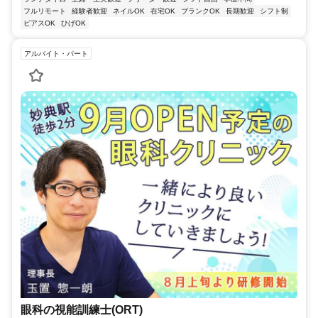
フルリモート
経験者歓迎
ネイルOK
在宅OK
ブランクOK
長期歓迎
シフト制
ピアスOK
ひげOK
アルバイト・パート
眼科の視能訓練士(ORT)