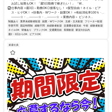
お試し短期もOK！ 「週5日勤務で稼ぎたい！」 「W...
仕事内容 ⭐週3日～勤務OK◎接客なし！ ⭐髪型自由！ネイル・ピア
ス・ヒゲOK！ ⭐扶養内・Wワーク・副業OK！ ⭐有給消化率100％ ･…
―――☆・…―――☆・…―――☆ ＜業務内容＞ ビジネス...
制服あり
業界未経験者歓迎
副業・WワークOK
主婦・主夫歓迎
フリーター歓迎
学歴不問
固定時間制
経験不問
未経験者歓迎
交通費全額支給
午前
経験者歓迎
ネイルOK
研修あり
ブランクOK
交通費支給
長期歓迎
駅近5分以内
週2・3日からOK
ピアスOK
派遣社員