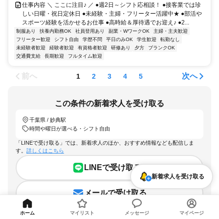
仕事内容 ＼ ここに注目♪ ／ ●週2日～シフト応相談！ ●接客業では珍
しい日曜・祝日定休日 ●未経験・主婦・フリーター活躍中★ ●部活や
スポーツ経験を活かせるお仕事 ●高時給＆厚待遇でお迎え♪ ●2...
制服あり
扶養内勤務OK
社員登用あり
副業・WワークOK
主婦・主夫歓迎
フリーター歓迎
シフト自由
学歴不問
平日のみOK
学生歓迎
転勤なし
未経験者歓迎
経験者歓迎
有資格者歓迎
研修あり
夕方
ブランクOK
交通費支給
長期歓迎
フルタイム歓迎
前へ
次へ
1
2
3
4
5
この条件の新着求人を受け取る
千葉県 / 妙典駅
時間や曜日が選べる・シフト自由
「LINEで受け取る」では、新着求人のほか、おすすめ情報なども配信しま
す。
詳しくはこちら
LINEで受け取る
新着求人を受け取る
メールで受け取る
ホーム
マイリスト
メッセージ
マイページ