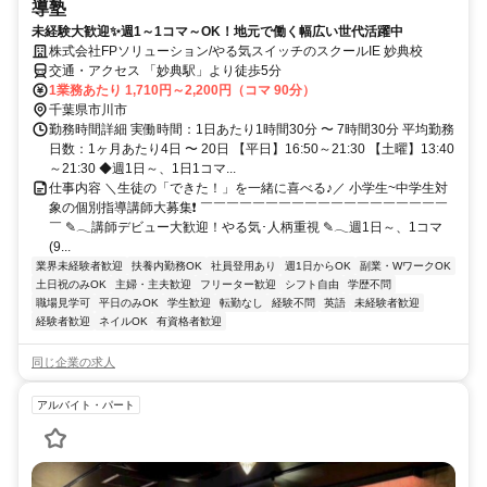
導塾
未経験大歓迎✨週1～1コマ～OK！地元で働く幅広い世代活躍中
株式会社FPソリューション/やる気スイッチのスクールIE 妙典校
交通・アクセス 「妙典駅」より徒歩5分
1業務あたり 1,710円～2,200円（コマ 90分）
千葉県市川市
勤務時間詳細 実働時間：1日あたり1時間30分 〜 7時間30分 平均勤務
日数：1ヶ月あたり4日 〜 20日 【平日】16:50～21:30 【土曜】13:40
～21:30 ◆週1日～、1日1コマ...
仕事内容 ＼生徒の「できた！」を一緒に喜べる♪／ 小学生~中学生対
象の個別指導講師大募集❗ ￣￣￣￣￣￣￣￣￣￣￣￣￣￣￣￣￣￣￣
￣ ✎𓂃講師デビュー大歓迎！やる気･人柄重視 ✎𓂃週1日～、1コマ
(9...
業界未経験者歓迎
扶養内勤務OK
社員登用あり
週1日からOK
副業・WワークOK
土日祝のみOK
主婦・主夫歓迎
フリーター歓迎
シフト自由
学歴不問
職場見学可
平日のみOK
学生歓迎
転勤なし
経験不問
英語
未経験者歓迎
経験者歓迎
ネイルOK
有資格者歓迎
同じ企業の求人
アルバイト・パート