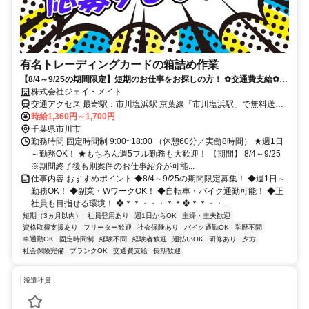
有名トレーディングカードの箱詰め作業
【8/4～9/25の期間限定】短期のお仕事をお探しの方！ ✿交通費支給✿力
仕事ほぼなし✿モクモク作業
株式会社ジェイ・メイト
交通アクセス 最寄駅：市川塩浜駅 京葉線「市川塩浜駅」で無料送迎
バス15分 ★自転車・バイク通勤OK
時給1,360円～1,700円
千葉県市川市
勤務時間 固定時間制 9:00~18:00 （休憩60分／実働8時間） ★週1日
～勤務OK！ ★もちろん週5フル勤務も大歓迎！ 【期間】 8/4～9/25
※期間終了後も別案件のお仕事紹介が可能...
仕事内容 おすすめポイント ◆8/4～9/25の期間限定募集！ ◆週1日～
勤務OK！ ◆副業・WワークOK！ ◆自転車・バイク通勤可能！ ◆正
社員も目指せる環境！ ❖＊＊・・・＊＊❖＊＊・・...
短期（3ヵ月以内）
社員登用あり
週1日からOK
主婦・主夫歓迎
資格取得支援あり
フリーター歓迎
社会保険あり
バイク通勤OK
学歴不問
車通勤OK
固定時間制
経験不問
経験者歓迎
週払いOK
研修あり
夕方
社会保険完備
ブランクOK
交通費支給
長期歓迎
派遣社員