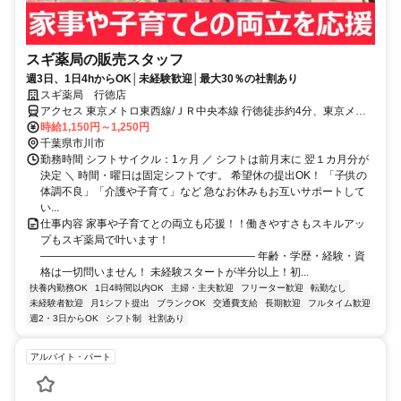
スギ薬局の販売スタッフ
週3日、1日4hからOK│未経験歓迎│最大30％の社割あり
スギ薬局 行徳店
アクセス 東京メトロ東西線/ＪＲ中央本線 行徳徒歩約4分、東京メト
ロ東西線/ＪＲ中央本線 妙典北口徒歩約15分、東京メトロ東西線/ＪＲ
時給1,150円～1,250円
中央本線 南行徳北口徒歩約24分
千葉県市川市
勤務時間 シフトサイクル：1ヶ月 ／ シフトは前月末に 翌１カ月分が
決定 ＼ 時間・曜日は固定シフトです。 希望休の提出OK！ 「子供の
体調不良」「介護や子育て」など 急なお休みもお互いサポートして
い...
仕事内容 家事や子育てとの両立も応援！！働きやすさもスキルアッ
プもスギ薬局で叶います！
―――――――――――――――――――― 年齢・学歴・経験・資
格は一切問いません！ 未経験スタートが半分以上！初...
扶養内勤務OK
1日4時間以内OK
主婦・主夫歓迎
フリーター歓迎
転勤なし
未経験者歓迎
月1シフト提出
ブランクOK
交通費支給
長期歓迎
フルタイム歓迎
週2・3日からOK
シフト制
社割あり
アルバイト・パート