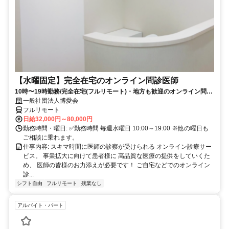
【水曜固定】完全在宅のオンライン問診医師
10時〜19時勤務/完全在宅(フルリモート)・地方も歓迎のオンライン問診
業務
一般社団法人博愛会
フルリモート
日給32,000円～80,000円
勤務時間・曜日: ✅勤務時間 毎週水曜日 10:00～19:00 ※他の曜日も
ご相談に乗れます。
仕事内容: スキマ時間に医師の診察が受けられる オンライン診療サー
ビス。 事業拡大に向けて患者様に 高品質な医療の提供をしていくた
め、 医師の皆様のお力添えが必要です！ ご自宅などでのオンライン
診...
シフト自由
フルリモート
残業なし
アルバイト・パート