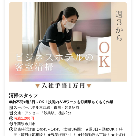
清掃スタッフ
年齢不問⭐週3日～OK！扶養内＆Wワークも◎簡単もくもく作業
スーパーホテル東西線・市川・妙典駅前
交通・アクセス 「妙典駅」徒歩2分
時給1,200円
千葉県市川市
勤務時間詳細 ⏰9:45～14:45（実働5時間） ★週3日～勤務OK！ 時
間・曜日は応相談！ ★残業ほぼなし！ ★時短勤務も可能！ ★まずは