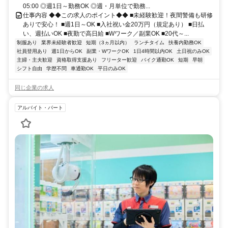
05:00 ◎週1日～勤務OK ◎週・月単位で勤務...
仕事内容 ◆◆この求人のポイント◆◆ ■未経験歓迎！夜間警備も研修
ありで安心！ ■週1日～OK ■入社祝い金20万円（規定あり） ■日払
い、週払いOK ■夜勤で高日給 ■Wワーク／副業OK ■20代～...
制服あり
業界未経験者歓迎
短期（3ヵ月以内）
ランチタイム
扶養内勤務OK
社員登用あり
週1日からOK
副業・WワークOK
1日4時間以内OK
土日祝のみOK
主婦・主夫歓迎
資格取得支援あり
フリーター歓迎
バイク通勤OK
短期
早朝
シフト自由
学歴不問
車通勤OK
平日のみOK
同じ企業の求人
アルバイト・パート