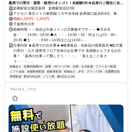
薬局での受付・接客・販売のオシゴト！未経験OK★自身のご都合に合わ
せた働き方が可能です！
妙典駅前太陽堂薬局 妙典駅前店[228]
アクセス 東京メトロ東西線/ＪＲ中央本線 妙典南口徒歩約4分、東京
メトロ東西線/ＪＲ中央本線 行徳徒歩約19分、東京メトロ東西線/ＪＲ
時給1,300円～1,450円
中央本線 原木中山西口徒歩約36分
千葉県市川市
勤務時間 ～～現在は午後メインの方募集中です～～ ◆月水木
金・・・14:00～19:00 ◆火・・・14:00～18：00または15：00～
20:45 ◆土・・・9:00～14:00または14:00～...
仕事内容 ★薬局でのお仕事★ ■健康食品・化粧品の接客販売 ■処方箋
の受付・入力 接客等フロア全体のお仕事です 未経験からできるお仕
事！ 「薬局の仕事って難しそう・・・」 「覚えること多そ
う・・・」...
制服あり
扶養内勤務OK
副業・WワークOK
主婦・主夫歓迎
フリーター歓迎
シフト自由
未経験者歓迎
経験者歓迎
研修あり
夕方
ブランクOK
交通費支給
長期歓迎
駅近5分以内
シフト制
週4日以上OK
アルバイト・パート