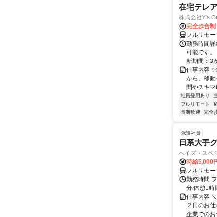
在宅テレ
株式会社Y's Gr
完全歩合制
フルリモー
勤務時間詳細
可能です。
新期間：3か
仕事内容 
から、移動
間やスキマ時
社員登用あり
フルリモート
長期歓迎
完全
派遣社員
日系大手グ
ヘイズ・スペ
時給5,000
フルリモー
勤務時間 フ
分 休憩1時
仕事内容 
２日のお仕
企業でのお仕