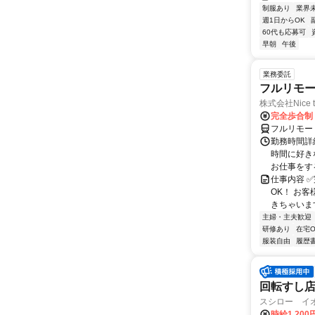
制服あり
業界
週1日からOK
60代も応募可
早朝
午後
業務委託
フルリモ
株式会社Nice t
完全歩合制
フルリモー
勤務時間詳細
時間に好き
お仕事をする
仕事内容 ✅
OK！ お
きちゃいます
主婦・主夫歓迎
研修あり
在宅O
服装自由
履歴
回転すし店
スシロー イ
時給1,20