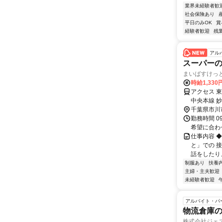
業界未経験者歓
社会保険あり
平日のみOK
賞
経験者歓迎
残
アル
スーパーの
まいばすけっ
時給1,330
アクセス 
中央本線 
23分 ★週
千葉県市川
勤務時間 09
希望に合わ
仕事内容 
と」での 
話をしたり、
制服あり
扶養
主婦・主夫歓迎
未経験者歓迎
アルバイト・パ
物流倉庫
株式会社ジェ