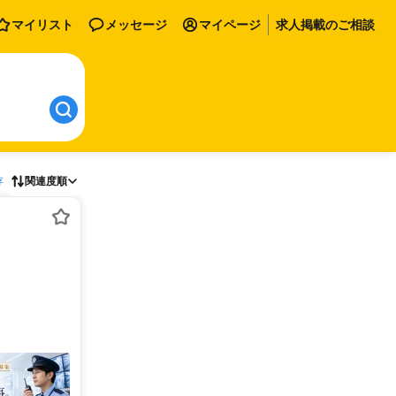
マイリスト
メッセージ
マイページ
求人掲載のご相談
存
関連度順