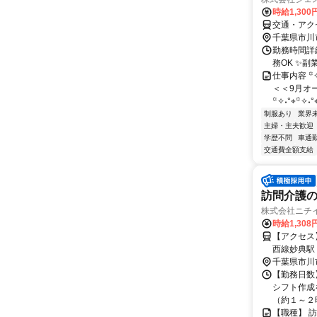
時給1,300
交通・アク
千葉県市川
勤務時間詳細
務OK ✨
仕事内容 ꙳✧
＜＜9月オ
꙳✧˖°⌖꙳✧˖°⌖
制服あり
業界
主婦・主夫歓迎
学歴不問
車通勤
交通費全額支給
訪問介護
株式会社ニチ
時給1,308
【アクセス】 東西線妙典駅 徒
西線妙典駅
千葉県市川
【勤務日数
シフト作成
（約１～２時
【職種】 