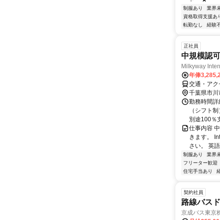
制服あり
業界
資格取得支援あ
転勤なし
経験
正社員
中規模認
Milkyway Int
年俸3,285,
交通・アクセ
千葉県市川
勤務時間詳細
（シフト制
別途100
仕事内容 
きます。 I
さい。 英語
制服あり
業界
フリーター歓迎
住宅手当あり
契約社員
路線バスド
京成バス東京