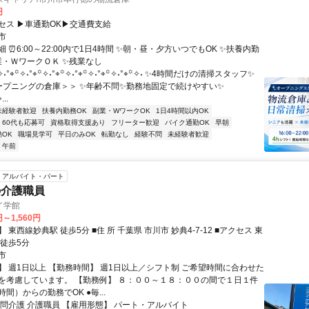
円
セス ▶車通勤OK▶交通費支給
市
 ⏰6:00～22:00内で1日4時間 ✨朝・昼・夕方いつでもOK ✨扶養内勤
副業・ＷワークＯＫ ✨残業なし
˖°⌖꙳✧˖°⌖꙳✧˖°⌖꙳✧˖°⌖꙳✧˖°⌖꙳✧˖°⌖꙳✧˖ ✨4時間だけの清掃スタッフ✨
ープニングの倉庫＞＞ ✨年齢不問✨勤務地固定で続けやすい✨
...
未経験者歓迎
扶養内勤務OK
副業・WワークOK
1日4時間以内OK
60代も応募可
資格取得支援あり
フリーター歓迎
バイク通勤OK
早朝
OK
職場見学可
平日のみOK
転勤なし
経験不問
未経験者歓迎
午前
アルバイト・パート
の介護職員
イ学館
円～1,560円
歩5分 ■住 所 千葉県 市川市 妙典4-7-12 ■アクセス 東
 徒歩5分
市
】 週1日以上 【勤務時間】 週1日以上／シフト制 ご希望時間に合わせた
を考慮しています。 【勤務例】 ８：００～１８：００の間で１日１件
間）からの勤務でOK ●毎...
訪問介護 介護職員 【雇用形態】 パート・アルバイト