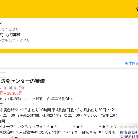
駅
してください
ア）も応募可
を選択してください
条件保
ート
内防災センターの警備
ス/市川市本行徳
0円～16,100円
セス ⭐車通勤・バイク通勤・自転車通勤OK⭐
市
 実働時間：1日あたり10時間 平均勤務日数：1ヶ月あたり20日 〜 21
0～21：00 （実働10時間、休憩2時間） ⏰21：00～翌9：00 （実働10時
間）...
＼⭐オープニングスタッフ⭐／ ＊★＊――――＊★＊――――＊★＊ ✨マ
歓迎!!✨ ✨未経験startはなんと9割!!✨ ✨バイク・自転車もOK✨研修有
―――＊★...