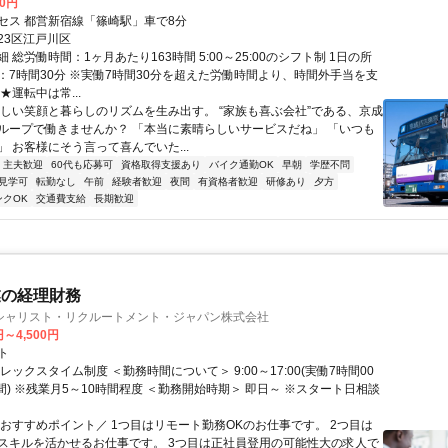
00円
セス 都営新宿線「篠崎駅」車で8分
23区江戸川区
 総労働時間：1ヶ月あたり163時間 5:00～25:00のシフト制 1日の所
：7時間30分 ※実働7時間30分を超えた労働時間より、時間外手当を支
★運転中は常...
優しい笑顔と暮らしのリズムを生み出す。 “家族も喜ぶ会社”である、京成
ループで働きませんか？ 「本当に素晴らしいサービスだね」 「いつも
 お客様にそう言って喜んでいた...
・主夫歓迎
60代も応募可
資格取得支援あり
バイク通勤OK
早朝
学歴不問
見学可
転勤なし
午前
経験者歓迎
夜間
有資格者歓迎
研修あり
夕方
ンクOK
交通費支給
長期歓迎
業の経理財務
シャリスト・リクルートメント・ジャパン株式会社
円～4,500円
ト
レックスタイム制度 ＜勤務時間について＞ 9:00～17:00(実働7時間00
間) ※残業月5～10時間程度 ＜勤務開始時期＞ 即日～ ※スタート日相談
＼おすすめポイント／ 1つ目はリモート勤務OKのお仕事です。 2つ目は
スキルを活かせるお仕事です。 3つ目は正社員登用の可能性大の求人で