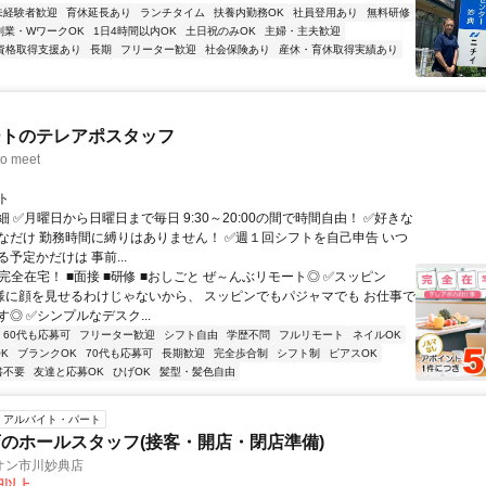
未経験者歓迎
育休延長あり
ランチタイム
扶養内勤務OK
社員登用あり
無料研修
副業・WワークOK
1日4時間以内OK
土日祝のみOK
主婦・主夫歓迎
資格取得支援あり
長期
フリーター歓迎
社会保険あり
産休・育休取得実績あり
ートのテレアポスタッフ
o meet
ト
 ✅月曜日から日曜日まで毎日 9:30～20:00の間で時間自由！ ✅好きな
なだけ 勤務時間に縛りはありません！ ✅週１回シフトを自己申告 いつ
予定かだけは 事前...
完全在宅！ ■面接 ■研修 ■おしごと ぜ～んぶリモート◎ ✅スッピン
客様に顔を見せるわけじゃないから、 スッピンでもパジャマでも お仕事で
◎ ✅シンプルなデスク...
60代も応募可
フリーター歓迎
シフト自由
学歴不問
フルリモート
ネイルOK
K
ブランクOK
70代も応募可
長期歓迎
完全歩合制
シフト制
ピアスOK
書不要
友達と応募OK
ひげOK
髪型・髪色自由
アルバイト・パート
のホールスタッフ(接客・開店・閉店準備)
オン市川妙典店
0円以上