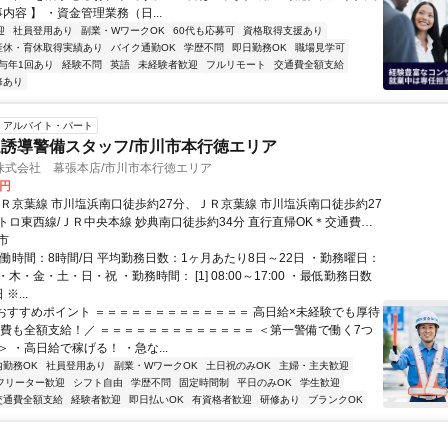
事内容 】 ・資金管理業務（日...
迎
社員登用あり
副業・WワークOK
60代も応募可
資格取得支援あり
産休・育休取得実績あり
バイク通勤OK
学歴不問
即日勤務OK
職場見学可
与年1回あり
経験不問
英語
未経験者歓迎
フルリモート
交通費全額支給
修あり
アルバイト・パート
誘導警備スタッフ/市川市本行徳エリア
株式会社 幕張本店/市川市本行徳エリア
0円
ＪＲ京葉線 市川塩浜南口徒歩約27分、ＪＲ京葉線 市川塩浜南口徒歩約27
トロ東西線/ＪＲ中央本線 妙典南口徒歩約34分 直行直帰OK＊交通費全
市
実働時間：8時間/日 平均勤務日数：1ヶ月あたり8日～22日 ・勤務曜日：
木・金・土・日・祝 ・勤務時間： [1] 08:00～17:00 ・最低勤務日数
※...
■おすすめポイント ＝＝＝＝＝＝＝＝＝＝＝＝＝ 高日給×未経験でも厚待
通費も全額支給！／ ＝＝＝＝＝＝＝＝＝＝＝＝＝ ＜第一警備で働く7つ
 ・高日給で稼げる！ ・急な...
内勤務OK
社員登用あり
副業・WワークOK
土日祝のみOK
主婦・主夫歓迎
フリーター歓迎
シフト自由
学歴不問
固定時間制
平日のみOK
学生歓迎
交通費全額支給
経験者歓迎
即日払いOK
有資格者歓迎
研修あり
ブランクOK