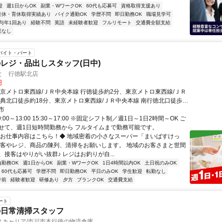
迎
週1日からOK
副業・WワークOK
60代も応募可
資格取得支援あり
産休・育休取得実績あり
バイク通勤OK
学歴不問
即日勤務OK
職場見学可
与年1回あり
経験不問
英語
未経験者歓迎
フルリモート
交通費全額支給
業なし
バイト・パート
レジ・品出しスタッフ(日中)
と 行徳駅北店
円
東京メトロ東西線/ＪＲ中央本線 行徳徒歩約2分、東京メトロ東西線/ＪＲ
妙典北口徒歩約18分、東京メトロ東西線/ＪＲ中央本線 南行徳北口徒歩約
1日～OK ★日祝時給50円UP
市
:00～13:00 15:30～17:00 ※固定シフト制／週1日～1日2時間～OK ご
せて、週1日短時間勤務から フルタイムまで勤務可能です。
◆お仕事内容はこちら！◆ 地域密着の小さなスーパー「まいばすけっ
接客やレジ、商品の陳列、清掃をお願いします。 地域のお客さまと世間
接客はやりがい抜群♪ レジはお釣りが自...
内勤務OK
週1日からOK
副業・WワークOK
1日4時間以内OK
土日祝のみOK
60代も応募可
学歴不問
即日勤務OK
平日のみOK
学生歓迎
転勤なし
午前
経験者歓迎
研修あり
夕方
ブランクOK
交通費支給
ート
の日常清掃スタッフ
スキャリア/市川市本行徳の物流倉庫