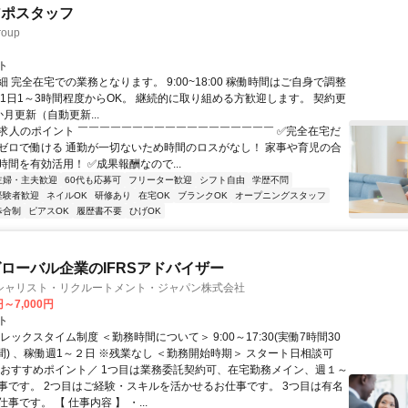
アポスタッフ
oup
ト
 完全在宅での業務となります。 9:00~18:00 稼働時間はご自身で調整
 1日1～3時間程度からOK。 継続的に取り組める方歓迎します。 契約更
月更新（自動更新...
✨求人のポイント ￣￣￣￣￣￣￣￣￣￣￣￣￣￣￣￣￣￣ ✅完全在宅だ
ゼロで働ける 通勤が一切ないため時間のロスがなし！ 家事や育児の合
間を有効活用！ ✅成果報酬なので...
主婦・主夫歓迎
60代も応募可
フリーター歓迎
シフト自由
学歴不問
経験者歓迎
ネイルOK
研修あり
在宅OK
ブランクOK
オープニングスタッフ
歩合制
ピアスOK
履歴書不要
ひげOK
ローバル企業のIFRSアドバイザー
シャリスト・リクルートメント・ジャパン株式会社
円～7,000円
ト
レックスタイム制度 ＜勤務時間について＞ 9:00～17:30(実働7時間30
間) 、稼働週1～２日 ※残業なし ＜勤務開始時期＞ スタート日相談可
＼おすすめポイント／ 1つ目は業務委託契約可、在宅勤務メイン、週１～
事です。 2つ目はご経験・スキルを活かせるお仕事です。 3つ目は有名
事です。 【 仕事内容 】 ・...