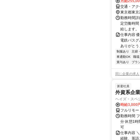
月給255,0
交通・アク
東京都東京
勤務時間詳細
定労働時間
給します。 
仕事内容 
電鉄バスグ
ありがとう」
制服あり
主婦
車通勤OK
職場
賞与あり
ブラ
同じ企業の求人
派遣社員
外資系企
ヘイズ・スペ
時給3,000
フルリモー
勤務時間 フ
分 休憩1時
可
仕事内容 
経験、英語