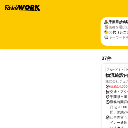
千葉県
妙典
職種を選択
60代（シニ
キーワード
37件
アルバイト・パ
物流施設
株式会社ジェ
日給14,00
交通・アク
千葉県市川
勤務時間詳細
日 ⏰9：0
間、休憩2時
仕事内容 
イカー通勤大
✨ ＊★＊―