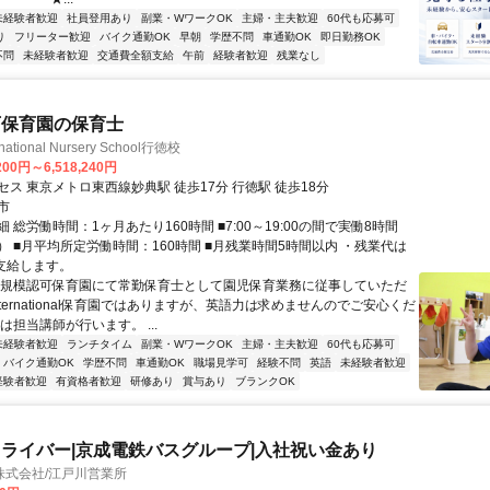
未経験者歓迎
社員登用あり
副業・WワークOK
主婦・主夫歓迎
60代も応募可
り
フリーター歓迎
バイク通勤OK
早朝
学歴不問
車通勤OK
即日勤務OK
不問
未経験者歓迎
交通費全額支給
午前
経験者歓迎
残業なし
可保育園の保育士
ernational Nursery School行徳校
200円～6,518,240円
ス 東京メトロ東西線妙典駅 徒歩17分 行徳駅 徒歩18分
市
 総労働時間：1ヶ月あたり160時間 ■7:00～19:00の間で実働8時間
） ■月平均所定労働時間：160時間 ■月残業時間5時間以内 ・残業代は
％支給します。
中規模認可保育園にて常勤保育士として園児保育業務に従事していただ
nternational保育園ではありますが、英語力は求めませんのでご安心くだ
は担当講師が行います。 ...
未経験者歓迎
ランチタイム
副業・WワークOK
主婦・主夫歓迎
60代も応募可
バイク通勤OK
学歴不問
車通勤OK
職場見学可
経験不問
英語
未経験者歓迎
経験者歓迎
有資格者歓迎
研修あり
賞与あり
ブランクOK
ライバー|京成電鉄バスグループ|入社祝い金あり
株式会社/江戸川営業所