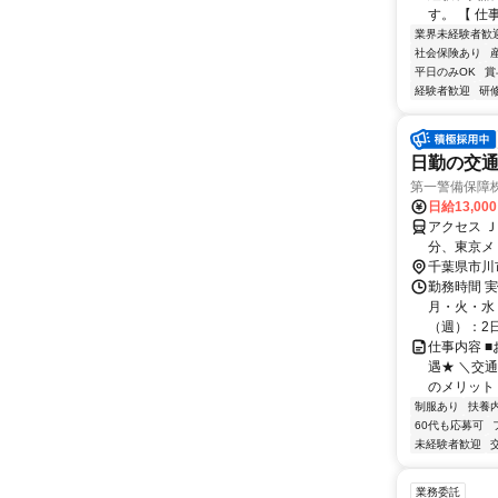
す。 【 仕
業界未経験者歓
社会保険あり
平日のみOK
賞
経験者歓迎
研
日勤の交通
第一警備保障
日給13,00
アクセス 
分、東京メ
額支給＊
千葉県市川
勤務時間 
月・火・水・
（週）：2日 
仕事内容 
遇★ ＼交
のメリット＞
制服あり
扶養
60代も応募可
未経験者歓迎
業務委託