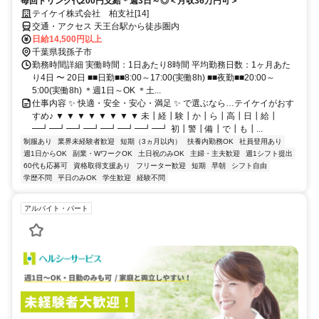
毎回ドリンク代200円支給＊週3日～◎＜月収36万円可＞
テイケイ株式会社 柏支社[14]
交通・アクセス 天王台駅から徒歩圏内
日給14,500円以上
千葉県我孫子市
勤務時間詳細 実働時間：1日あたり8時間 平均勤務日数：1ヶ月あた
り4日 〜 20日 ■■日勤■■8:00～17:00(実働8h) ■■夜勤■■20:00～
5:00(実働8h) ＊週1日～OK ＊土...
仕事内容 ✨ 快適・安全・安心・満足 ✨ で選ぶなら…テイケイがおす
すめ♪ ▼ ▼ ▼ ▼ ▼ ▼ ▼ ▼ 未┃経┃験┃か┃ら┃高┃日┃給┃
━┛━┛━┛━┛━┛━┛━┛━┛ 初┃警┃備┃で┃も┃...
制服あり
業界未経験者歓迎
短期（3ヵ月以内）
扶養内勤務OK
社員登用あり
週1日からOK
副業・WワークOK
土日祝のみOK
主婦・主夫歓迎
週1シフト提出
60代も応募可
資格取得支援あり
フリーター歓迎
短期
早朝
シフト自由
学歴不問
平日のみOK
学生歓迎
経験不問
アルバイト・パート