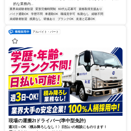
的な業務内...
業界未経験者歓迎
変形労働時間制
60代も応募可
資格取得支援あり
バイク通勤OK
学歴不問
車通勤OK
職場見学可
転勤なし
経験不問
未経験者歓迎
残業なし
研修あり
ブランクOK
友達と応募OK
アルバイト・パート
現場の運搬2tドライバー(準中型免許)
週3日～OK〈積み降ろしなし！〉日払いの相談にものります！