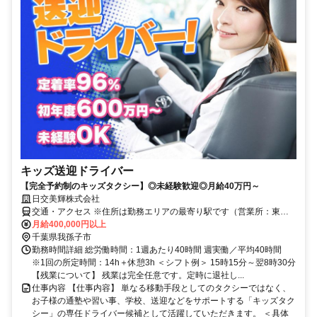
キッズ送迎ドライバー
【完全予約制のキッズタクシー】◎未経験歓迎◎月給40万円～
日交美輝株式会社
交通・アクセス ※住所は勤務エリアの最寄り駅です（営業所：東京
都足立区中川5-16-10）
月給400,000円以上
千葉県我孫子市
勤務時間詳細 総労働時間：1週あたり40時間 週実働／平均40時間
※1回の所定時間：14h＋休憩3h ＜シフト例＞ 15時15分～翌8時30分
【残業について】 残業は完全任意です。定時に退社し...
仕事内容 【仕事内容】 単なる移動手段としてのタクシーではなく、
お子様の通塾や習い事、学校、送迎などをサポートする「キッズタク
シー」の専任ドライバー候補として活躍していただきます。 ＜具体