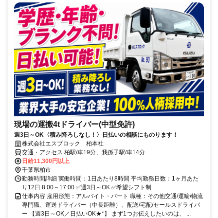
現場の運搬4tドライバー(中型免許)
週3日～OK〈積み降ろしなし！〉日払いの相談にものります！
株式会社エスブロック 柏本社
交通・アクセス 柏駅/車19分、我孫子駅/車14分
日給11,300円以上
千葉県柏市
勤務時間詳細 実働時間：1日あたり8時間 平均勤務日数：1ヶ月あた
り12日 8:00～17:00 ✅週3日～OK ✅希望シフト制
仕事内容 雇用形態：アルバイト・パート 職種：その他交通/運輸/物流
専門職、運送ドライバー（中長距離）、配送/宅配/セールスドライバ
ー 【週3日～OK／日払いOK★*】 まず1つお伝えしたいのは、 ...