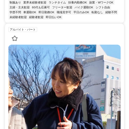
制服あり
業界未経験者歓迎
ランチタイム
扶養内勤務OK
副業・WワークOK
主婦・主夫歓迎
60代も応募可
フリーター歓迎
バイク通勤OK
シフト自由
学歴不問
車通勤OK
即日勤務OK
職場見学可
平日のみOK
転勤なし
経験不問
未経験者歓迎
経験者歓迎
即日払いOK
アルバイト・パート