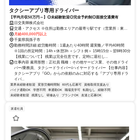
タクシーアプリ専用ドライバー
【平均月収50万円～】◎未経験歓迎◎完全予約制◎面接交通費有
日交美輝株式会社
交通・アクセス ※住所は勤務エリアの最寄り駅です（営業所：東京
都足立区中川5-16-10）
月給400,000円以上
千葉県我孫子市
勤務時間詳細 総労働時間：1週あたり40時間 週実働／平均40時間
※1回の所定時間：14h＋休憩3h ＜シフト例＞ 15時15分～翌8時30分
【残業について】 残業は完全任意です。定時に退社し...
仕事内容 雇用形態：正社員 職種：その他サービス業、その他ドライ
バー/乗務員、タクシードライバー/ハイヤードライバー 【仕事内容】
タクシーアプリ『GO』からの依頼のみに対応する『アプリ専用ドラ
イバ...
業界未経験者歓迎
変形労働時間制
60代も応募可
資格取得支援あり
バイク通勤OK
学歴不問
車通勤OK
職場見学可
転勤なし
経験不問
未経験者歓迎
残業なし
研修あり
ブランクOK
友達と応募OK
派遣社員