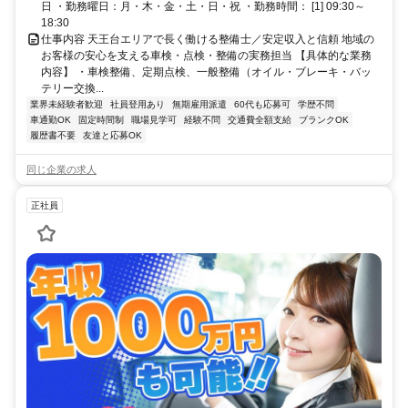
日 ・勤務曜日：月・木・金・土・日・祝 ・勤務時間： [1] 09:30～
18:30
仕事内容 天王台エリアで長く働ける整備士／安定収入と信頼 地域の
お客様の安心を支える車検・点検・整備の実務担当 【具体的な業務
内容】 ・車検整備、定期点検、一般整備（オイル・ブレーキ・バッ
テリー交換...
業界未経験者歓迎
社員登用あり
無期雇用派遣
60代も応募可
学歴不問
車通勤OK
固定時間制
職場見学可
経験不問
交通費全額支給
ブランクOK
履歴書不要
友達と応募OK
同じ企業の求人
正社員