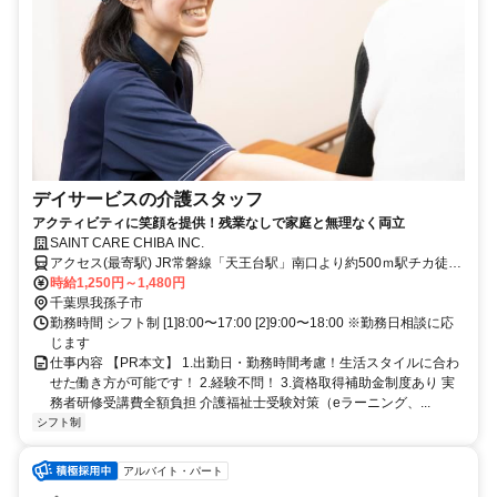
デイサービスの介護スタッフ
アクティビティに笑顔を提供！残業なしで家庭と無理なく両立
SAINT CARE CHIBA INC.
アクセス(最寄駅) JR常磐線「天王台駅」南口より約500ｍ駅チカ徒歩
6分 ＜受付窓口＞セントケア千葉株式会社 千葉県千葉市中央区新町1-
時給1,250円～1,480円
17 JPR千葉ビル12F
千葉県我孫子市
勤務時間 シフト制 [1]8:00〜17:00 [2]9:00〜18:00 ※勤務日相談に応
じます
仕事内容 【PR本文】 1.出勤日・勤務時間考慮！生活スタイルに合わ
せた働き方が可能です！ 2.経験不問！ 3.資格取得補助金制度あり 実
務者研修受講費全額負担 介護福祉士受験対策（eラーニング、...
シフト制
アルバイト・パート