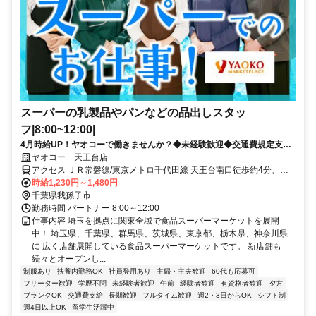
スーパーの乳製品やパンなどの品出しスタッ
フ|8:00~12:00|
4月時給UP！ヤオコーで働きませんか？◆未経験歓迎◆交通費規定支給
◆福利厚生充実
ヤオコー 天王台店
アクセス ＪＲ常磐線/東京メトロ千代田線 天王台南口徒歩約4分、Ｊ
Ｒ成田線 東我孫子北口徒歩約7分、ＪＲ常磐線/東京メトロ千代田線
時給1,230円～1,480円
我孫子（千葉県）北口徒歩約38分 JR常磐線「天王台駅」より徒歩約
千葉県我孫子市
2分 バイク通勤 応相談 自転車通勤 OK
勤務時間 パートナー 8:00～12:00
仕事内容 埼玉を拠点に関東全域で食品スーパーマーケットを展開
中！ 埼玉県、千葉県、群馬県、茨城県、東京都、栃木県、神奈川県
に 広く店舗展開している食品スーパーマーケットです。 新店舗も
続々とオープンし...
制服あり
扶養内勤務OK
社員登用あり
主婦・主夫歓迎
60代も応募可
フリーター歓迎
学歴不問
未経験者歓迎
午前
経験者歓迎
有資格者歓迎
夕方
ブランクOK
交通費支給
長期歓迎
フルタイム歓迎
週2・3日からOK
シフト制
週4日以上OK
留学生活躍中