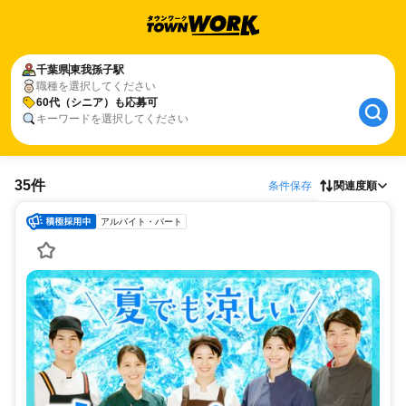
千葉県
東我孫子駅
職種を選択してください
60代（シニア）も応募可
キーワードを選択してください
35件
条件保存
関連度順
アルバイト・パート