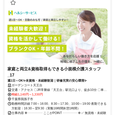
家庭と両立&資格取得もできる小規模介護スタッフ
_17
週1日～OK✨未資格・未経験歓迎｜研修充実の安心環境✨
ガーデンコート天王台
交通・アクセス 〇JR常磐線「天王台」駅北口より、徒歩10分 〇車通
勤可・バイク通勤可(駐車場完備) ※営業所によって異なります。気に
時給1,140円～1,330円
なる際は遠慮なくご連絡ください。
千葉県我孫子市
勤務時間詳細 7:00～16:00、8:30～17:30、10:00～19:00 夜勤できる
方歓迎：16:30～翌9:30（実働16時間休憩1時間）
仕事内容 ✼┈┈┈┈┈ ここがPOINT ┈┈┈┈┈✼ ✅ 無資格・未経験