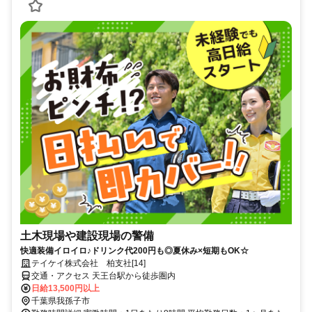
土木現場や建設現場の警備
快適装備イロイロ♪ドリンク代200円も◎夏休み×短期もOK☆
テイケイ株式会社 柏支社[14]
交通・アクセス 天王台駅から徒歩圏内
日給13,500円以上
千葉県我孫子市