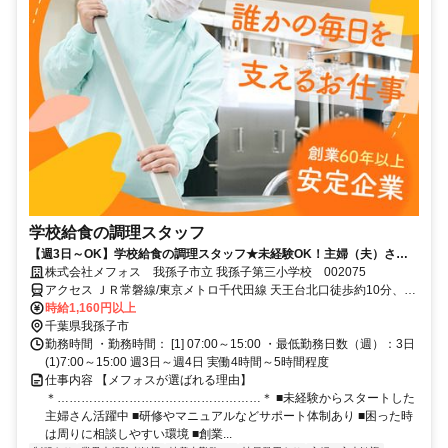
学校給食の調理スタッフ
【週3日～OK】学校給食の調理スタッフ★未経験OK！主婦（夫）さん
活躍中◎全国約2000ヵ所の施設にてサービスを提供する「メフォス」！
株式会社メフォス 我孫子市立 我孫子第三小学校 002075
大手企業で安心◎
アクセス ＪＲ常磐線/東京メトロ千代田線 天王台北口徒歩約10分、Ｊ
Ｒ成田線 東我孫子北口徒歩約21分、関東鉄道常総線 取手西口徒歩約
時給1,160円以上
41分 JR常磐線各駅停車天王台駅より徒歩約9分
千葉県我孫子市
勤務時間 ・勤務時間： [1] 07:00～15:00 ・最低勤務日数（週）：3日
(1)7:00～15:00 週3日～週4日 実働4時間～5時間程度
仕事内容 【メフォスが選ばれる理由】
＊……………………………………………＊ ■未経験からスタートした
主婦さん活躍中 ■研修やマニュアルなどサポート体制あり ■困った時
は周りに相談しやすい環境 ■創業...