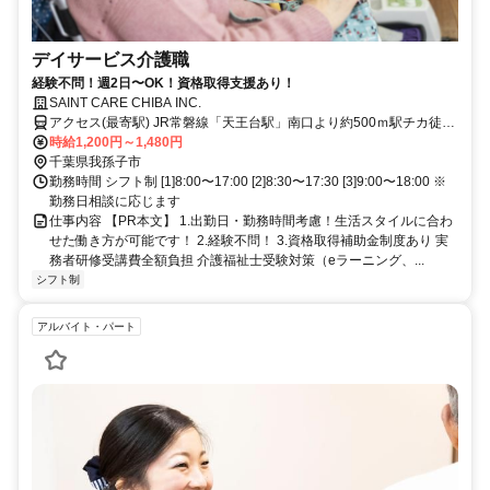
デイサービス介護職
経験不問！週2日〜OK！資格取得支援あり！
SAINT CARE CHIBA INC.
アクセス(最寄駅) JR常磐線「天王台駅」南口より約500ｍ駅チカ徒歩
6分 ＜受付窓口＞セントケア千葉株式会社 千葉県千葉市中央区新町1-
時給1,200円～1,480円
17 JPR千葉ビル12F
千葉県我孫子市
勤務時間 シフト制 [1]8:00〜17:00 [2]8:30〜17:30 [3]9:00〜18:00 ※
勤務日相談に応じます
仕事内容 【PR本文】 1.出勤日・勤務時間考慮！生活スタイルに合わ
せた働き方が可能です！ 2.経験不問！ 3.資格取得補助金制度あり 実
務者研修受講費全額負担 介護福祉士受験対策（eラーニング、...
シフト制
アルバイト・パート