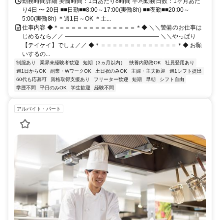
勤務時間詳細 実働時間：1日あたり8時間 平均勤務日数：1ヶ月あた
り4日 〜 20日 ■■日勤■■8:00～17:00(実働8h) ■■夜勤■■20:00～
5:00(実働8h) ＊週1日～OK ＊土...
仕事内容 ◆＊＝＝＝＝＝＝＝＝＝＝＝＝＝＊◆ ＼＼警備のお仕事は
じめるなら／／ ―――――――――――――――― ＼＼やっぱり
【テイケイ】でしょ／／ ◆＊＝＝＝＝＝＝＝＝＝＝＝＝＝＊◆ お願
いするの...
制服あり
業界未経験者歓迎
短期（3ヵ月以内）
扶養内勤務OK
社員登用あり
週1日からOK
副業・WワークOK
土日祝のみOK
主婦・主夫歓迎
週1シフト提出
60代も応募可
資格取得支援あり
フリーター歓迎
短期
早朝
シフト自由
学歴不問
平日のみOK
学生歓迎
経験不問
アルバイト・パート