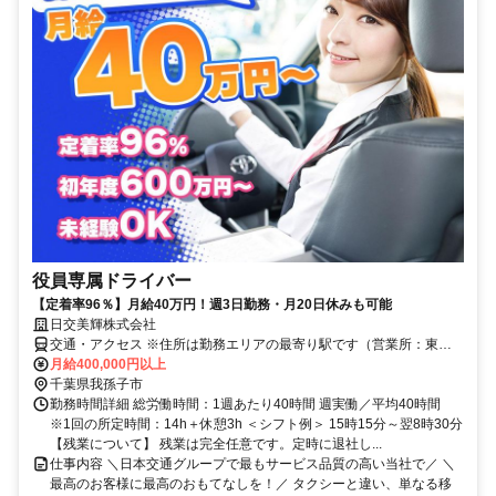
役員専属ドライバー
【定着率96％】月給40万円！週3日勤務・月20日休みも可能
日交美輝株式会社
交通・アクセス ※住所は勤務エリアの最寄り駅です（営業所：東京
都足立区中川5-16-10）
月給400,000円以上
千葉県我孫子市
勤務時間詳細 総労働時間：1週あたり40時間 週実働／平均40時間
※1回の所定時間：14h＋休憩3h ＜シフト例＞ 15時15分～翌8時30分
【残業について】 残業は完全任意です。定時に退社し...
仕事内容 ＼日本交通グループで最もサービス品質の高い当社で／ ＼
最高のお客様に最高のおもてなしを！／ タクシーと違い、単なる移