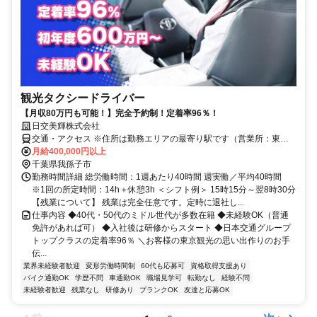
観光タクシードライバー
【月収80万円も可能！】完全予約制！定着率96％！
日交美輝株式会社
交通・アクセス ※住所は勤務エリアの最寄り駅です（営業所：東京
都足立区中川5-16-10）
月給400,000円以上
千葉県我孫子市
勤務時間詳細 総労働時間：1週あたり40時間 週実働／平均40時間
※1回の所定時間：14h＋休憩3h ＜シフト例＞ 15時15分～翌8時30分
【残業について】 残業は完全任意です。定時に退社し...
仕事内容 ◆40代・50代のミドル世代が多数在籍 ◆未経験OK（普通
免許があれば可） ◆入社後は研修からスタート ◆日本交通グループ
トップクラスの定着率96％ ＼お客様の東京観光の思い出作りのお手
伝...
業界未経験者歓迎
変形労働時間制
60代も応募可
資格取得支援あり
バイク通勤OK
学歴不問
車通勤OK
職場見学可
転勤なし
経験不問
未経験者歓迎
残業なし
研修あり
ブランクOK
友達と応募OK