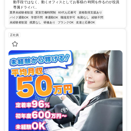
動手段ではなく、動くオフィスとしてお客様の 時間を作るのが役員
専属ドライバ...
業界未経験者歓迎
変形労働時間制
60代も応募可
資格取得支援あり
バイク通勤OK
学歴不問
車通勤OK
職場見学可
転勤なし
経験不問
未経験者歓迎
残業なし
研修あり
ブランクOK
友達と応募OK
正社員