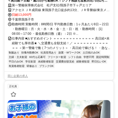
＜高日給＞日勤・週2日から勤務OK！シフト相談も柔軟対応♪日払可◎
未経験歓迎★
第一警備保障株式会社 松戸支社/我孫子市下ヶ戸エリア
アクセス ＪＲ成田線 東我孫子北口徒歩約13分、ＪＲ常磐線/東京メト
ロ千代田線 天王台南口徒歩約17分、ＪＲ成田線 湖北南口徒歩約34分
日給13,000円
直行直帰OK＊交通費全額支給＊
千葉県我孫子市
勤務時間 実働時間：8時間/日 平均勤務日数：1ヶ月あたり8日～22日
・勤務曜日：月・火・水・木・金・土・日・祝 ・勤務時間： [1]
08:00～17:00 ・最低勤務日数（週）：2日 ※...
仕事内容 ■おすすめポイント ＝＝＝＝＝＝＝＝＝＝＝＝＝ 高日給×未
経験でも厚待遇★ ＼交通費も全額支給！／ ＝＝＝＝＝＝＝＝＝＝＝
＝＝ ＜第一警備で働く7つのメリット＞ ・高日給で稼げる！ ・急な...
制服あり
扶養内勤務OK
社員登用あり
副業・WワークOK
土日祝のみOK
主婦・主夫歓迎
60代も応募可
フリーター歓迎
シフト自由
学歴不問
固定時間制
平日のみOK
学生歓迎
未経験者歓迎
交通費全額支給
経験者歓迎
即日払いOK
有資格者歓迎
研修あり
ブランクOK
同じ企業の求人
正社員