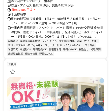
株式会社エスブロック 柏本社
交通・アクセス 柏駅/車19分、我孫子駅/車14分
日給10,500円以上
千葉県柏市
勤務時間詳細 実働時間：1日あたり8時間 平均勤務日数：1ヶ月あた
り12日 8:00～17:00 ✅週3日～OK ✅希望シフト制
仕事内容 雇用形態：アルバイト・パート 職種：その他交通/運輸/物流
専門職、運送ドライバー（中長距離）、配送/宅配/セールスドライバ
ー 【週3日～OK／日払いOK★*】 まず1つお伝えしたいのは、 ...
制服あり
業界未経験者歓迎
ランチタイム
扶養内勤務OK
副業・WワークOK
主婦・主夫歓迎
60代も応募可
フリーター歓迎
バイク通勤OK
シフト自由
学歴不問
車通勤OK
即日勤務OK
職場見学可
平日のみOK
転勤なし
経験不問
未経験者歓迎
経験者歓迎
即日払いOK
正社員