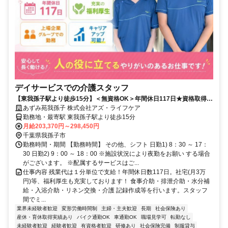
デイサービスでの介護スタッフ
【東我孫子駅より徒歩15分】＜無資格OK＞年間休日117日★資格取得支
援あり★異動・転勤なしOK♪
あずみ苑我孫子 株式会社アズ・ライフケア
勤務地・最寄駅 東我孫子駅より徒歩15分
月給203,370円～298,450円
千葉県我孫子市
勤務時間・期間 【勤務時間】 その他、シフト 日勤1) 8：30 ～ 17：
30 日勤2) 9：00 ～ 18：00 ※施設状況により夜勤をお願い する場合
がございます。 ※配属するサービスはご...
仕事内容 残業代は１分単位で支給！年間休日数117日。社宅(月3万
円)等、福利厚生も充実しております！ 食事介助・排泄介助・水分補
給・入浴介助・リネン交換・介護 記録作成等を行います。スタッフ
間でミ...
業界未経験者歓迎
変形労働時間制
主婦・主夫歓迎
長期
社会保険あり
産休・育休取得実績あり
バイク通勤OK
車通勤OK
職場見学可
転勤なし
未経験者歓迎
経験者歓迎
有資格者歓迎
研修あり
社会保険完備
制服貸与