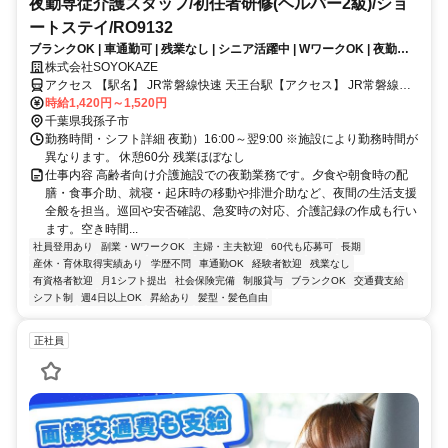
夜勤専従介護スタッフ/初任者研修(ヘルパー2級)/ショ
ートステイ/RO9132
ブランクOK | 車通勤可 | 残業なし | シニア活躍中 | WワークOK | 夜勤専
従 | 週4日勤務からOK | 交通費支給 | 福利厚生充実│ショートステイ/夜勤
株式会社SOYOKAZE
専従スタッフ（介護職）/パート募集！高齢者の夜間の安心を支えます。
アクセス 【駅名】 JR常磐線快速 天王台駅【アクセス】 JR常磐線天
王台駅より徒歩15分
時給1,420円～1,520円
千葉県我孫子市
勤務時間・シフト詳細 夜勤）16:00～翌9:00 ※施設により勤務時間が
異なります。 休憩60分 残業ほぼなし
仕事内容 高齢者向け介護施設での夜勤業務です。夕食や朝食時の配
膳・食事介助、就寝・起床時の移動や排泄介助など、夜間の生活支援
全般を担当。巡回や安否確認、急変時の対応、介護記録の作成も行い
ます。空き時間...
社員登用あり
副業・WワークOK
主婦・主夫歓迎
60代も応募可
長期
産休・育休取得実績あり
学歴不問
車通勤OK
経験者歓迎
残業なし
有資格者歓迎
月1シフト提出
社会保険完備
制服貸与
ブランクOK
交通費支給
シフト制
週4日以上OK
昇給あり
髪型・髪色自由
正社員