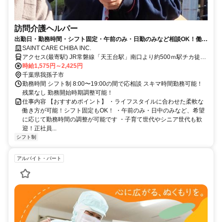
訪問介護ヘルパー
出勤日・勤務時間・シフト固定・午前のみ・日勤のみなど相談OK！働き
方に柔軟な職場です！
SAINT CARE CHIBA INC.
アクセス(最寄駅) JR常磐線「天王台駅」南口より約500ｍ駅チカ徒歩
6分 ＜受付窓口＞セントケア千葉株式会社 千葉県千葉市中央区新町1-
時給1,575円～2,425円
17 JPR千葉ビル12F
千葉県我孫子市
勤務時間 シフト制 8:00〜19:00の間で応相談 スキマ時間勤務可能！
残業なし 勤務開始時期調整可能！
仕事内容 【おすすめポイント】 ・ライフスタイルに合わせた柔軟な
働き方が可能！シフト固定もOK！ ・午前のみ・日中のみなど、希望
に応じて勤務時間の調整が可能です ・子育て世代やシニア世代も歓
迎！正社員...
シフト制
アルバイト・パート