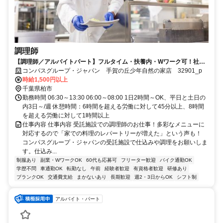
調理師
【調理師／アルバイトパート】フルタイム・扶養内・Wワーク可！社員
登用の実績あり
コンパスグループ・ジャパン 手賀の丘少年自然の家店 32901_p
時給1,500円以上
千葉県柏市
勤務時間 06:30～13:30 06:00～08:00 1日2時間～OK、平日と土日の
内3日～/週 休憩時間：6時間を超える労働に対して45分以上、8時間
を超える労働に対して1時間以上
仕事内容 仕事内容 受託施設での調理師のお仕事！多彩なメニューに
対応するので「家での料理のレパートリーが増えた」という声も！
コンパスグループ・ジャパンの受託施設で仕込みや調理をお願いしま
す。仕込み...
制服あり
副業・WワークOK
60代も応募可
フリーター歓迎
バイク通勤OK
学歴不問
車通勤OK
転勤なし
午前
経験者歓迎
有資格者歓迎
研修あり
ブランクOK
交通費支給
まかないあり
長期歓迎
週2・3日からOK
シフト制
アルバイト・パート