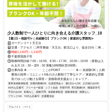
少人数制で一人ひとりに向き合える介護スタッフ_18
【週1日～相談可✨｜未経験◎】ブランクOK｜家庭的な雰囲気✨
ガーデンコート天王台
交通・アクセス 〇JR常磐線「天王台」駅北口より、徒歩10分 〇車通
勤可・バイク通勤可(駐車場完備) ※営業所によって異なります。気に
時給1,140円～1,330円
なる際は遠慮なくご連絡ください。
千葉県我孫子市
勤務時間詳細 7:00～16:00、8:30～17:30、10:00～19:00 （夜勤は入
れる方 16：30～翌9：30 実働16時間休憩1時間）
仕事内容 ✼┈┈┈┈┈ ここがPOINT ┈┈┈┈┈✼ ✅ 未経験OK｜人柄
重視の採用 ✅ 1ユニット9名の少人数制で丁寧なケア ✅ 家庭的な雰囲
気でゆったり働ける環境 ✅ 資格取得支援あり｜キャリア...
業界未経験者歓迎
扶養内勤務OK
社員登用あり
週1日からOK
土日祝のみOK
60代も応募可
フリーター歓迎
シフト自由
学歴不問
即日勤務OK
職場見学可
平日のみOK
転勤なし
経験不問
未経験者歓迎
経験者歓迎
残業なし
ブランクOK
70代も応募可
交通費支給
アルバイト・パート