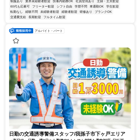
制服あり
業界未経験者歓迎
扶養内勤務OK
社員登用あり
主婦・主夫歓迎
60代も応募可
フリーター歓迎
シフト自由
学歴不問
車通勤OK
学生歓迎
転勤なし
経験不問
未経験者歓迎
経験者歓迎
研修あり
ブランクOK
交通費支給
長期歓迎
フルタイム歓迎
アルバイト・パート
日勤の交通誘導警備スタッフ/我孫子市下ヶ戸エリア