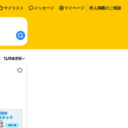
マイリスト
メッセージ
マイページ
求人掲載のご相談
存
関連度順