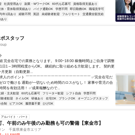
迎
社員登用あり
副業・WワークOK
60代も応募可
資格取得支援あり
産休・育休取得実績あり
バイク通勤OK
学歴不問
即日勤務OK
職場見学可
与年1回あり
経験不問
英語
未経験者歓迎
フルリモート
交通費全額支給
修あり
アポスタッフ
oup
ト
 完全在宅での業務となります。 9:00~18:00 稼働時間はご自身で調整
 1日1～3時間程度からOK。 継続的に取り組める方歓迎します。 契約更
月更新（自動更新...
✨求人のポイント ￣￣￣￣￣￣￣￣￣￣￣￣￣￣￣￣￣￣ ✅完全在宅だ
ゼロで働ける 通勤が一切ないため時間のロスがなし！ 家事や育児の合
間を有効活用！ ✅成果報酬なので...
主婦・主夫歓迎
60代も応募可
フリーター歓迎
シフト自由
学歴不問
経験者歓迎
ネイルOK
研修あり
在宅OK
ブランクOK
オープニングスタッフ
歩合制
ピアスOK
履歴書不要
ひげOK
アルバイト・パート
可、午前のみ午後のみ勤務も可の警備【東金市】
オン 千葉県東金市エリア