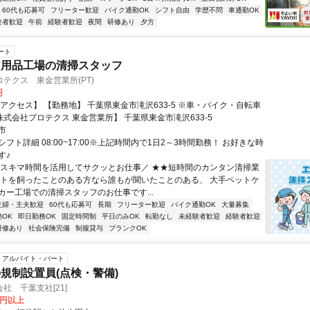
60代も応募可
フリーター歓迎
バイク通勤OK
シフト自由
学歴不問
車通勤OK
験者歓迎
午前
経験者歓迎
夜間
研修あり
夕方
ート
ア用品工場の清掃スタッフ
テクス 東金営業所(PT)
円
アクセス】 【勤務地】 千葉県東金市滝沢633-5 ※車・バイク・自転車
OK 【株式会社プロテクス 東金営業所】 千葉県東金市滝沢633-5
市
フト詳細 08:00~17:00※上記時間内で1日2～3時間勤務！ お好きな時
す♪
＼スキマ時間を活用してサクッとお仕事／ ★★短時間のカンタン清掃業
ットを飼ったことのある方なら誰もが聞いたことのある、 大手ペットケ
カー工場での清掃スタッフのお仕事です...
主婦・主夫歓迎
60代も応募可
長期
フリーター歓迎
バイク通勤OK
大量募集
OK
即日勤務OK
固定時間制
平日のみOK
転勤なし
未経験者歓迎
経験者歓迎
研修あり
社会保険完備
制服貸与
ブランクOK
アルバイト・パート
規制設置員(点検・警備)
社 千葉支社[21]
0円以上