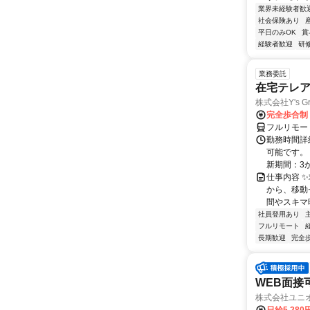
業界未経験者歓
社会保険あり
平日のみOK
賞
経験者歓迎
研
業務委託
在宅テレ
株式会社Y's Gr
完全歩合制
フルリモー
勤務時間詳細
可能です。
新期間：3か
仕事内容 
から、移動
間やスキマ時
社員登用あり
フルリモート
長期歓迎
完全
WEB面接
株式会社ユニ