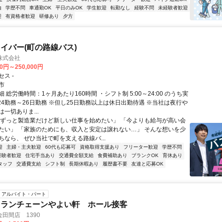
由
学歴不問
車通勤OK
平日のみOK
学生歓迎
転勤なし
経験不問
未経験者歓迎
迎
有資格者歓迎
研修あり
夕方
イバー(町の路線バス)
株式会社
00円～250,000円
ス -
市
 総労働時間：1ヶ月あたり160時間 ・シフト制 5:00～24:00 のうち実
※24勤務～26日勤務 ※但し25日勤務以上は休日出勤待遇 ※当社は夜行や
一切ありま...
「ずっと製造業だけど新しい仕事を始めたい」 「今よりも給与が高い会
たい」 「家族のためにも、収入と安定は譲れない…」 そんな想いを少
ちなら、 ぜひ当社で町を支える路線バ...
迎
主婦・主夫歓迎
60代も応募可
資格取得支援あり
フリーター歓迎
学歴不問
経験者歓迎
住宅手当あり
交通費全額支給
食費補助あり
ブランクOK
育休あり
タッフ
交通費支給
シフト制
長期休暇あり
履歴書不要
友達と応募OK
アルバイト・パート
トランチェーンやよい軒 ホール接客
田間店 1390