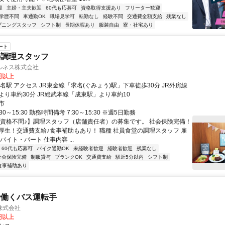
迎
主婦・主夫歓迎
60代も応募可
資格取得支援あり
フリーター歓迎
学歴不問
車通勤OK
職場見学可
転勤なし
経験不問
交通費全額支給
残業なし
プニングスタッフ
シフト制
長期休暇あり
服装自由
寮・社宅あり
ート
の調理スタッフ
ルネス株式会社
0円以上
下車徒歩30分 JR外房線
より車約30分 JR総武本線「成東駅」より車約10
市
30～15:30 勤務時間備考 7:30～15:30 ※週5日勤務
【資格不問♪】調理スタッフ（店舗責任者）の募集です。 社会保険完備！
厚生！交通費支給♪食事補助もあり！ 職種 社員食堂の調理スタッフ 雇
バイト・パート 仕事内容 ...
60代も応募可
バイク通勤OK
未経験者歓迎
経験者歓迎
残業なし
社会保険完備
制服貸与
ブランクOK
交通費支給
駅近5分以内
シフト制
食事補助あり
で働くバス運転手
株式会社
0円以上