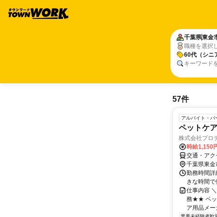
千葉県
東金
職種を選択
60代（シニ
キーワード
57件
アルバイト・パ
ペットケ
株式会社プロテ
時給1,150
交通・アク
千葉県東金
勤務時間詳細
きな時間で
仕事内容 
務★★ ペ
ア用品メー
業界未経験者歓