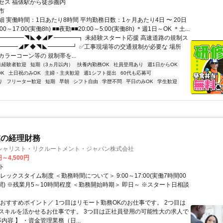
セス 福俵駅から徒歩圏内
市
 実働時間：1日あたり8時間 平均勤務日数：1ヶ月あたり4日 〜 20日
00～17:00(実働8h) ■■夜勤■■20:00～5:00(実働8h) ＊週1日～OK ＊土...
┏━━━━◥◣◆◢◤━━━━┓ 未経験スタート応援 高速道路の規制ス
━━━━◢◤◆◥◣━━━━┛ ✅工事現場等の交通規制が必要な 場所
ラーコーン等の 規制帯を...
未経験者歓迎
短期（3ヵ月以内）
扶養内勤務OK
社員登用あり
週1日からOK
K
土日祝のみOK
主婦・主夫歓迎
週1シフト提出
60代も応募可
り
フリーター歓迎
短期
早朝
シフト自由
学歴不問
平日のみOK
学生歓迎
業の経理財務
シャリスト・リクルートメント・ジャパン株式会社
円～4,500円
ト
レックスタイム制度 ＜勤務時間について＞ 9:00～17:00(実働7時間00
間) ※残業月5～10時間程度 ＜勤務開始時期＞ 即日～ ※スタート日相談
＼おすすめポイント／ 1つ目はリモート勤務OKのお仕事です。 2つ目は
スキルを活かせるお仕事です。 3つ目は正社員登用の可能性大の求人で
事内容 】 ・資金管理業務（日...