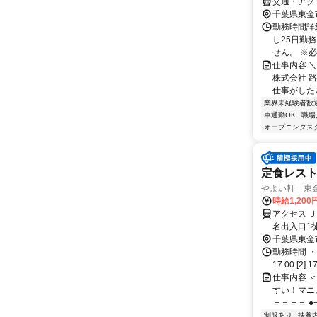
交通・アクセ
千葉県東金
勤務時間詳細
し25日勤
せん。 ※必
仕事内容 
株式会社 
仕事がした
業界未経験者歓
車通勤OK
職場
オープニングス
定食レス
やよい軒 東金
時給1,200
アクセス 
名出入口1
り車4分
千葉県東金
勤務時間 ・
17:00 [2
仕事内容 
すい！マニ
＝＝＝＝ ●
制服あり
扶養