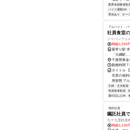
業界未経験者歓
バイク通勤OK
育休あり
オー
アルバイト・パ
社員食堂
ジャパンウェ
時給1,55
最寄り駅 求名駅 アクセス JR東金線「求名(ぐみょう)駅」
「大綱駅」
千葉県東金
勤務時間 7:
タイトル 
充実の福利
用形態 アル
主婦・主夫歓迎
有資格者歓迎
週4日以上OK
契約社員
嘱託社員
九十九里鉄道
時給1,14