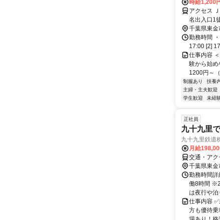
時給1,200
アクセス 
名出入口1
り車4分
千葉県東金
勤務時間 ・
17:00 [2
仕事内容 
験から始め
1200円～
制服あり
扶養
主婦・主夫歓迎
学生歓迎
未経
正社員
九十九里
九十九里鉄道
月給198,0
交通・アクセ
千葉県東金
勤務時間詳細
働8時間 
は夜行や泊り
仕事内容 
方も優待乗
場あり！格安