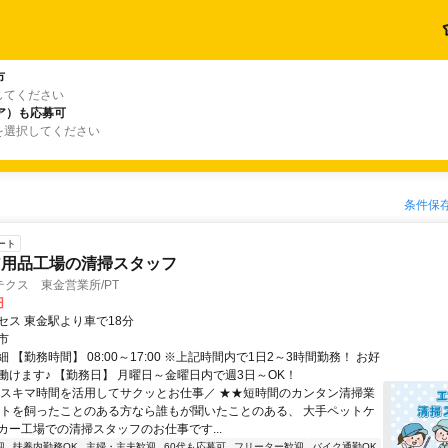
市
してください
ア）も応募可
を選択してください
条件保
ート
ア用品工場の清掃スタッフ
クス 東金営業所/PT
円
セス 東金駅より車で18分
市
 【勤務時間】 08:00～17:00 ※上記時間内で1日2～3時間勤務！ お好
働けます♪ 【勤務日】 月曜日～金曜日内で週3日～OK！
＼スキマ時間を活用してサクッとお仕事／ ★★短時間のカンタン清掃業
ットを飼ったことのある方なら誰もが聞いたことのある、 大手ペットケ
カー工場での清掃スタッフのお仕事です...
迎
扶養内勤務OK
主婦・主夫歓迎
60代も応募可
フリーター歓迎
バイク通勤OK