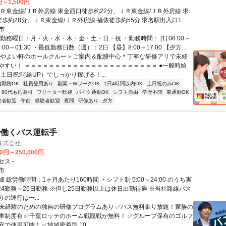
円～1,500円
ＪＲ東金線/ＪＲ外房線 東金西口徒歩約22分、ＪＲ東金線/ＪＲ外房線 求
徒歩約28分、ＪＲ東金線/ＪＲ外房線 福俵徒歩約55分 求名駅出入口1よ
市
勤務曜日：月・火・水・木・金・土・日・祝 ・勤務時間： [1] 08:00～
] 17:00～01:30 ・最低勤務日数（週）：2日 【昼】8:00～17:00 【夕方...
＜やよい軒のホールクルー＞ご案内＆配膳中心＊丁寧な研修アリで未経
やすい！ ＝＝＝＝＝＝＝＝＝＝＝＝＝＝＝＝＝＝＝＝＝＝ ●一般時給
（土日祝:時給UP）でしっかり稼げる！...
内勤務OK
社員登用あり
副業・WワークOK
1日4時間以内OK
土日祝のみOK
60代も応募可
フリーター歓迎
バイク通勤OK
シフト自由
学歴不問
車通勤OK
験者歓迎
午前
経験者歓迎
夜間
研修あり
夕方
で働くバス運転手
株式会社
00円～250,000円
ス -
市
 総労働時間：1ヶ月あたり160時間 ・シフト制 5:00～24:00 のうち実
※24勤務～26日勤務 ※但し25日勤務以上は休日出勤待遇 ※当社路線バス
の運行は一...
✅未経験のための独自の研修プログラムあり ✅バス無料乗り放題！家族の
車制度有 ✅千葉ロッテのホーム戦観戦が無料！ ✅グループ保有のゴルフ
で使用可能！ ✅地域密着型 10...