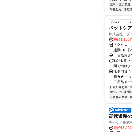
主婦・主夫歓迎
学生歓迎
未経
アルバイト・パ
ペットケ
株式会社 プロ
時給1,150
アクセス 【
通勤
千葉県東金
勤務時間・シ
間で働けま
仕事内容 
務★★ ペ
ア用品メー
社員登用あり
学歴不問
車通勤
有資格者歓迎
高速道路の
テイケイ株式会
日給15,00