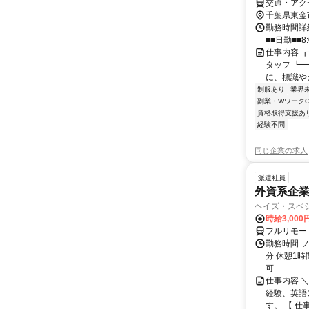
交通・アク
千葉県東金
勤務時間詳細
■■日勤■■8:
仕事内容 
タッフ ┗
に、標識やカ
制服あり
業界
副業・WワークO
資格取得支援あ
経験不問
同じ企業の求人
派遣社員
外資系企
ヘイズ・スペ
時給3,000
フルリモー
勤務時間 フ
分 休憩1時
可
仕事内容 
経験、英語
す。 【 仕