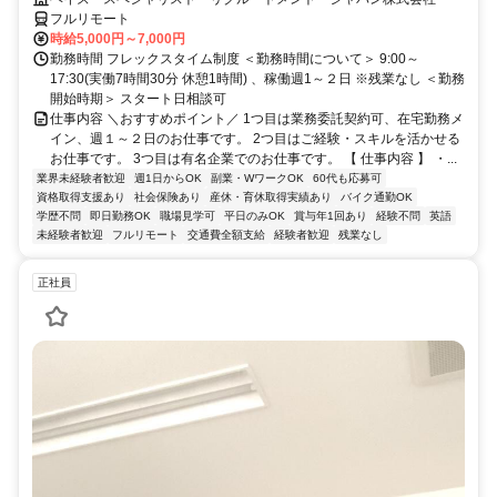
フルリモート
時給5,000円～7,000円
勤務時間 フレックスタイム制度 ＜勤務時間について＞ 9:00～
17:30(実働7時間30分 休憩1時間) 、稼働週1～２日 ※残業なし ＜勤務
開始時期＞ スタート日相談可
仕事内容 ＼おすすめポイント／ 1つ目は業務委託契約可、在宅勤務メ
イン、週１～２日のお仕事です。 2つ目はご経験・スキルを活かせる
お仕事です。 3つ目は有名企業でのお仕事です。 【 仕事内容 】 ・...
業界未経験者歓迎
週1日からOK
副業・WワークOK
60代も応募可
資格取得支援あり
社会保険あり
産休・育休取得実績あり
バイク通勤OK
学歴不問
即日勤務OK
職場見学可
平日のみOK
賞与年1回あり
経験不問
英語
未経験者歓迎
フルリモート
交通費全額支給
経験者歓迎
残業なし
正社員