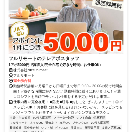
フルリモートのテレアポスタッフ
1アポ5000円で高収入!完全在宅で好きな時間にお仕事OK♪
株式会社Nice to meet
フルリモート
完全歩合制
勤務時間詳細 ✅月曜日から日曜日まで毎日 9:30～20:00の間で時間自
由！ ✅好きな時間に好きなだけ 勤務時間に縛りはありません！ ✅週
１回シフトを自己申告 いつお仕事をする予定かだけは 事前...
仕事内容 ✅完全在宅！ ■面接 ■研修 ■おしごと ぜ～んぶリモート◎ ✅
スッピンOK！ お客様に顔を見せるわけじゃないから、 スッピンでも
パジャマでも お仕事できちゃいます◎ ✅シンプルなデスク...
主婦・主夫歓迎
60代も応募可
フリーター歓迎
シフト自由
学歴不問
フルリモート
ネイルOK
研修あり
在宅OK
ブランクOK
70代も応募可
長期歓迎
完全歩合制
シフト制
ピアスOK
服装自由
履歴書不要
友達と応募OK