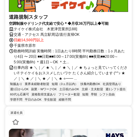
道路規制スタッフ
空調制服やドリンク代支給で安心＊◆月収36万円以上◆可能
テイケイ株式会社 木更津営業所[188]
交通・アクセス 馬立駅周辺/直行直帰OK
日給14,500円以上
千葉県市原市
勤務時間詳細 実働時間：1日あたり8時間 平均勤務日数：1ヶ月あた
り4日 〜 20日 ■■日勤■■8:00～17:00(実働8h) ■■夜勤■■20:00～
5:00(実働8h) ＊週1日～OK ＊土...
仕事内容 ★ ＼｜／ ★ ＼｜／ ★ ＼｜／ ★ ちょっと見ていってくださ
い!! テイケイをおススメしたいワケ たくさん紹介しています (^^♪ ★
／｜＼ ★ ／｜＼ ★ ／｜＼ ★ ⭐━━ ...
制服あり
業界未経験者歓迎
短期（3ヵ月以内）
扶養内勤務OK
社員登用あり
週1日からOK
副業・WワークOK
土日祝のみOK
主婦・主夫歓迎
週1シフト提出
60代も応募可
資格取得支援あり
フリーター歓迎
短期
早朝
シフト自由
学歴不問
平日のみOK
学生歓迎
経験不問
派遣社員