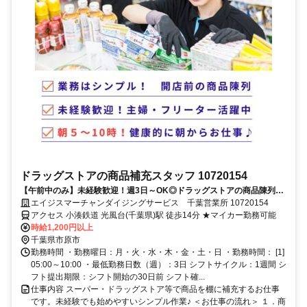
ドラッグストアの商品補充スタッフ 10720154
【午前中のみ】未経験歓迎！週3日～OK◎ドラッグストアの商品陳列ス
タッフ
エイジスマーチャンダイジングサービス 千葉営業所 10720154
アクセス 小湊鉄道 光風台(千葉県)駅 徒歩14分 ★マイカー勤務可能
時給1,200円以上
千葉県市原市
勤務時間 ・勤務曜日：月・火・水・木・金・土・日 ・勤務時間： [1]
05:00～10:00 ・最低勤務日数（週）：3日 シフトサイクル：1週間 シ
フト提出期限：シフト開始の30日前 シフト確...
仕事内容 スーパー・ドラッグストア等で商品を棚に補充するお仕事
です。未経験でも始めやすいシンプル作業♪ ＜お仕事の流れ＞ １．商