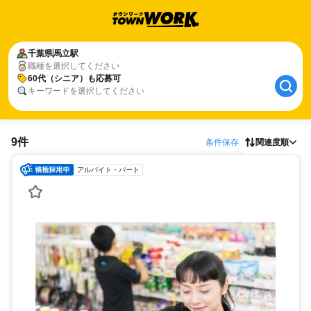
千葉県
馬立駅
職種を選択してください
60代（シニア）も応募可
キーワードを選択してください
9件
条件保存
関連度順
アルバイト・パート