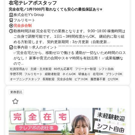
在宅テレアポスタッフ
完全在宅／1件7000円 取れなくても安心の最低保証あり⭐
株式会社Y's Group
フルリモート
完全歩合制
勤務時間詳細 完全在宅での業務となります。 9:00~18:00 稼働時間は
ご自身で調整可能です。 1日1～3時間程度からOK。 継続的に取り組
める方歓迎します。 契約更新期間：3か月更新（自動更新...
仕事内容 ✨求人のポイント ￣￣￣￣￣￣￣￣￣￣￣￣￣￣￣￣￣￣
✅完全在宅だから、移動ゼロで働ける 通勤が一切ないため時間のロス
がなし！ 家事や育児の合間やスキマ時間を有効活用！ ✅成果報酬な
ので...
社員登用あり
主婦・主夫歓迎
60代も応募可
フリーター歓迎
シフト自由
学歴不問
フルリモート
経験者歓迎
ネイルOK
研修あり
在宅OK
ブランクOK
オープニングスタッフ
長期歓迎
完全歩合制
ピアスOK
履歴書不要
ひげOK
業務委託