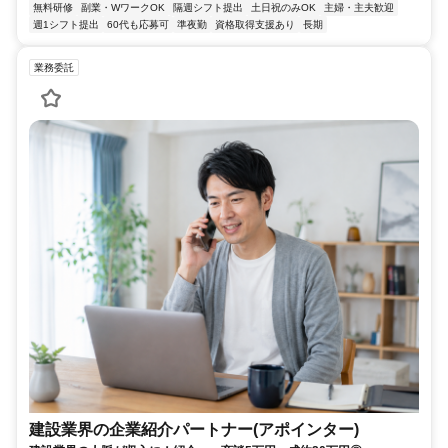
無料研修
副業・WワークOK
隔週シフト提出
土日祝のみOK
主婦・主夫歓迎
週1シフト提出
60代も応募可
準夜勤
資格取得支援あり
長期
業務委託
建設業界の企業紹介パートナー(アポインター)