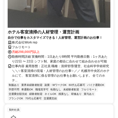
ホテル客室清掃の人材管理・運営計画
自分で仕事をカスタマイズできる！人材管理、運営計画のお仕事！
株式会社Work rep
フルリモート
月給298,000円以上
勤務時間詳細 実働時間：1日あたり8時間 平均勤務日数：1ヶ月あた
り22日 〜 22日 シフト制、家庭の都合に合わせて組み合わせが可能
仕事内容 雇用形態：正社員 職種：清掃管理/運営、社会科学学術研究
＼＼✨客室清掃の現場・人材管理のお仕事✨／／ 札幌市中央区のホテ
ルにて、 客室清掃に係る管理のお仕事をお願いします。 全てのホ
テ...
制服あり
業界未経験者歓迎
副業・WワークOK
60代も応募可
バイク通勤OK
学歴不問
車通勤OK
職場見学可
転勤なし
未経験者歓迎
フルリモート
交通費全額支給
経験者歓迎
ネイルOK
残業なし
研修あり
賞与あり
ブランクOK
70代も応募可
交通費支給
契約社員