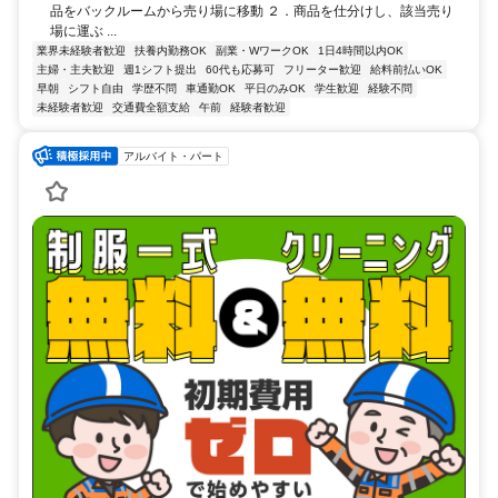
品をバックルームから売り場に移動 ２．商品を仕分けし、該当売り
場に運ぶ ...
業界未経験者歓迎
扶養内勤務OK
副業・WワークOK
1日4時間以内OK
主婦・主夫歓迎
週1シフト提出
60代も応募可
フリーター歓迎
給料前払いOK
早朝
シフト自由
学歴不問
車通勤OK
平日のみOK
学生歓迎
経験不問
未経験者歓迎
交通費全額支給
午前
経験者歓迎
アルバイト・パート