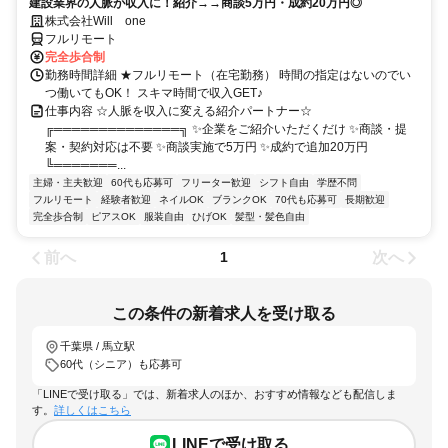
建設業界の人脈が収入に！紹介→→商談5万円・成約20万円◎
株式会社Will one
フルリモート
完全歩合制
勤務時間詳細 ★フルリモート（在宅勤務） 時間の指定はないのでい
つ働いてもOK！ スキマ時間で収入GET♪
仕事内容 ☆人脈を収入に変える紹介パートナー☆
╔══════════════╗ ✨企業をご紹介いただくだけ ✨商談・提
案・契約対応は不要 ✨商談実施で5万円 ✨成約で追加20万円
╚═══════...
主婦・主夫歓迎
60代も応募可
フリーター歓迎
シフト自由
学歴不問
フルリモート
経験者歓迎
ネイルOK
ブランクOK
70代も応募可
長期歓迎
完全歩合制
ピアスOK
服装自由
ひげOK
髪型・髪色自由
前へ
次へ
1
この条件の新着求人を受け取る
千葉県 / 馬立駅
60代（シニア）も応募可
「LINEで受け取る」では、新着求人のほか、おすすめ情報なども配信しま
す。
詳しくはこちら
LINEで受け取る