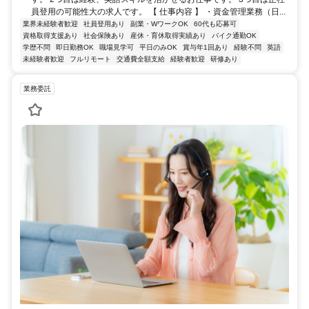
員登用の可能性大の求人です。 【 仕事内容 】 ・資金管理業務（日...
業界未経験者歓迎
社員登用あり
副業・WワークOK
60代も応募可
資格取得支援あり
社会保険あり
産休・育休取得実績あり
バイク通勤OK
学歴不問
即日勤務OK
職場見学可
平日のみOK
賞与年1回あり
経験不問
英語
未経験者歓迎
フルリモート
交通費全額支給
経験者歓迎
研修あり
業務委託