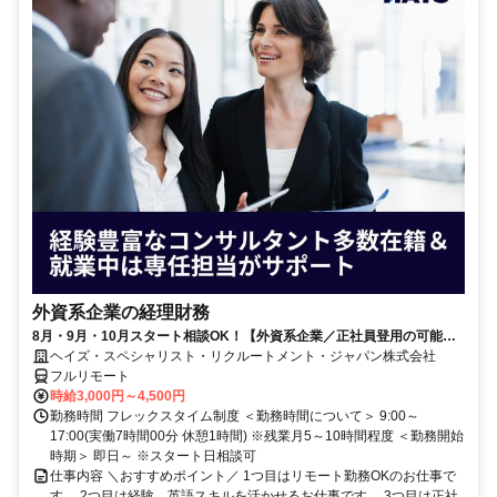
外資系企業の経理財務
8月・9月・10月スタート相談OK！【外資系企業／正社員登用の可能性
大／700万～800万／リモート勤務OK】経理財務
ヘイズ・スペシャリスト・リクルートメント・ジャパン株式会社
フルリモート
時給3,000円～4,500円
勤務時間 フレックスタイム制度 ＜勤務時間について＞ 9:00～
17:00(実働7時間00分 休憩1時間) ※残業月5～10時間程度 ＜勤務開始
時期＞ 即日～ ※スタート日相談可
仕事内容 ＼おすすめポイント／ 1つ目はリモート勤務OKのお仕事で
す。 2つ目は経験、英語スキルを活かせるお仕事です。 3つ目は正社