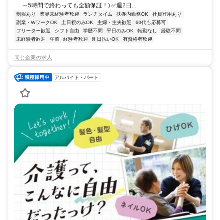
～5時間で終わっても全額保証！) ✅週2日...
制服あり
業界未経験者歓迎
ランチタイム
扶養内勤務OK
社員登用あり
副業・WワークOK
土日祝のみOK
主婦・主夫歓迎
60代も応募可
フリーター歓迎
シフト自由
学歴不問
平日のみOK
転勤なし
経験不問
未経験者歓迎
午前
経験者歓迎
即日払いOK
有資格者歓迎
同じ企業の求人
アルバイト・パート