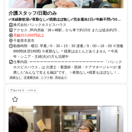
介護スタッフ/日勤のみ
✅未経験歓迎✅夜勤なし✅残業ほぼ無し✅完全週休2日✅年齢不問✅50
代・60代も活躍✅車通勤可
株式会社パシックホスピスハウス
アクセス: JR内房線「姉ヶ崎駅」から車で約10分 または徒歩約25分
＊車通勤可(無料駐車場有)
月給253,000円以上
千葉県市原市
勤務時間・曜日: 早番／6：30～15：30 遅番／9：00～18：00 ※実働
8時間(休憩1時間) ※夜勤なし ＊残業はほとんどありません ＊中高
年・シニア・主婦(夫)の方も活躍中
仕事内容: ーーーーーーーーーーーーーーーーーーーーー 「パシック
ホスピスハウス」は 介護士・看護師・医師・ケアマネージャーが 連
携した”みんなで支える施設”です。 ✨夜勤なし×残業もほぼなし！...
残業なし
交通費支給
シフト制
昇給あり
アルバイト・パート