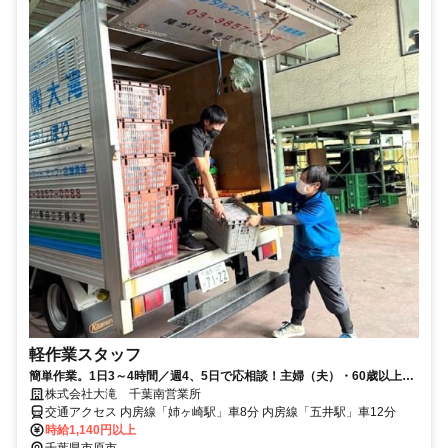
軽作業スタッフ
簡単作業。1日3～4時間／週4、5日で応相談！主婦（夫）・60歳以上大
歓迎！男性活躍中★
株式会社大滝 千葉南営業所
交通アクセス 内房線「姉ヶ崎駅」車8分 内房線「五井駅」車12分
時給1,140円以上