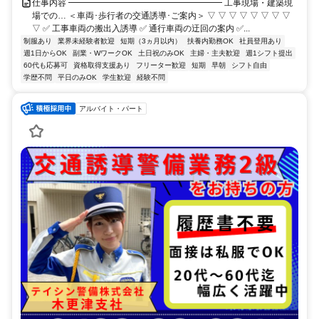
仕事内容 ━━━━━━━━━━━━━━━━━━ 工事現場・建築現
場での… ＜車両･歩行者の交通誘導･ご案内＞ ▽ ▽ ▽ ▽ ▽ ▽ ▽ ▽
▽ ✅ 工事車両の搬出入誘導 ✅ 通行車両の迂回の案内 ✅...
制服あり
業界未経験者歓迎
短期（3ヵ月以内）
扶養内勤務OK
社員登用あり
週1日からOK
副業・WワークOK
土日祝のみOK
主婦・主夫歓迎
週1シフト提出
60代も応募可
資格取得支援あり
フリーター歓迎
短期
早朝
シフト自由
学歴不問
平日のみOK
学生歓迎
経験不問
アルバイト・パート