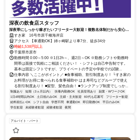
深夜の飲食店スタッフ
深夜帯にしっかり稼ぎたいフリーター大歓迎！複数名体制だから安心し
て働ける◎
すき家 16号市原千種海岸店
アクセス 【車通勤OK】姉ヶ崎駅より車7分、徒歩34分
時給1,538円以上
千葉県市原市
勤務時間 0:00～5:00 ※1日2h～、週2日～OK ※勤務シフトや勤務時
間帯は面接で気軽にご相談ください！ ・シフトは自己申告制です。
基本は固定シフトですが、プライベートの予定や学校での試験...
仕事内容 ＼ここがポイント／ ■食事補助、割引制度あり！ └すき家の
お料理がお得に食べられる食事補助や はま寿司などグループで使え
る割引制度あり！ ■髪型、髪色自由！ ■ランクアップ制度でしっか...
制服あり
短期（3ヵ月以内）
扶養内勤務OK
社員登用あり
副業・WワークOK
1日4時間以内OK
土日祝のみOK
主婦・主夫歓迎
60代も応募可
フリーター歓迎
給料前払いOK
シフト自由
学歴不問
車通勤OK
即日勤務OK
平日のみOK
学生歓迎
未経験者歓迎
経験者歓迎
夜間
アルバイト・パート