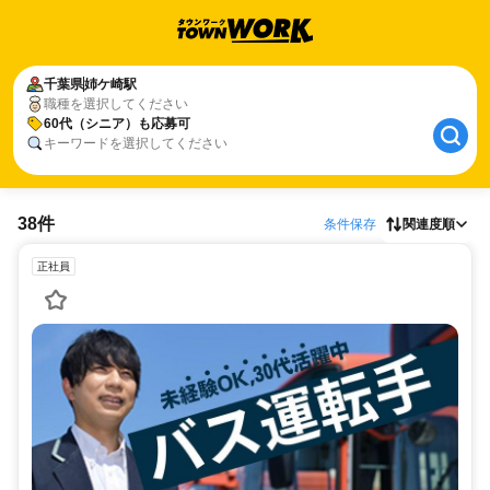
千葉県
姉ケ崎駅
職種を選択してください
60代（シニア）も応募可
キーワードを選択してください
38件
条件保存
関連度順
正社員