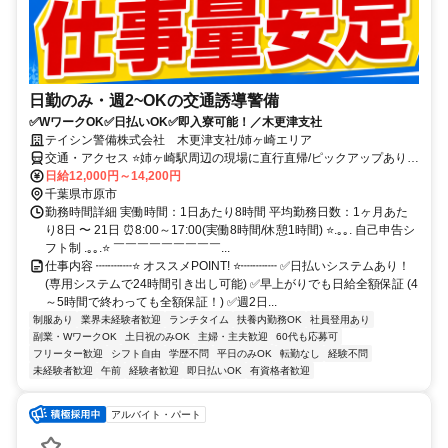
日勤のみ・週2~OKの交通誘導警備
✅WワークOK✅日払いOK✅即入寮可能！／木更津支社
テイシン警備株式会社 木更津支社/姉ヶ崎エリア
交通・アクセス ⭐姉ヶ崎駅周辺の現場に直行直帰/ピックアップあり！
移動の心配は不要です♪
日給12,000円～14,200円
千葉県市原市
勤務時間詳細 実働時間：1日あたり8時間 平均勤務日数：1ヶ月あた
り8日 〜 21日 ⏰8:00～17:00(実働8時間/休憩1時間) ⭐.｡｡. 自己申告シ
フト制 .｡｡.⭐ ￣￣￣￣￣￣￣￣￣...
仕事内容 ┉┉┉⭐ オススメPOINT! ⭐┉┉┉ ✅日払いシステムあり！
(専用システムで24時間引き出し可能) ✅早上がりでも日給全額保証 (4
～5時間で終わっても全額保証！) ✅週2日...
制服あり
業界未経験者歓迎
ランチタイム
扶養内勤務OK
社員登用あり
副業・WワークOK
土日祝のみOK
主婦・主夫歓迎
60代も応募可
フリーター歓迎
シフト自由
学歴不問
平日のみOK
転勤なし
経験不問
未経験者歓迎
午前
経験者歓迎
即日払いOK
有資格者歓迎
アルバイト・パート