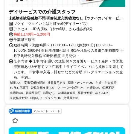
デイサービスでの介護スタッフ
未経験者歓迎/経験不問/研修制度充実/夜勤なし【ツクイのデイサービス/
介護スタッフ求人】
ツクイ ツクイいちはら姉ヶ崎(デイサービス)
アクセス ・JR内房線「姉ケ崎駅」から徒歩約3分
時給1,140円～1,200円
千葉県市原市
勤務時間 ＜勤務時間＞ (1)08:00～17:00(休憩60分) (2)09:30～
16:00(休憩60分) ※勤務時間相談可 ※1か月単位の変形労働時間制 ※
月平均時間外勤務10時間程度 ※月間労...
仕事内容 ◆仕事内容 通いの送迎付きの介護サービス！産休・育休取
得実績あり&子育てママ在籍中！ライフイベントにも柔軟に対応して
います。 ※食事や入浴、排せつなどの介助 ※レクリエーションの企
画、実施...
制服あり
変形労働時間制
社員登用あり
副業・WワークOK
主婦・主夫歓迎
60代も応募可
資格取得支援あり
フリーター歓迎
バイク通勤OK
学歴不問
車通勤OK
職場見学可
転勤なし
未経験者歓迎
経験者歓迎
ネイルOK
有資格者歓迎
研修あり
ブランクOK
交通費支給
アルバイト・パート