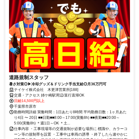
道路規制スタッフ
暑さ対策◎▶冷却グッズ＆ドリンク手当支給◎月36万円可
テイケイ株式会社 木更津営業所[188]
交通・アクセス 姉ケ崎駅周辺/直行直帰OK
日給14,500円以上
千葉県市原市
勤務時間詳細 実働時間：1日あたり8時間 平均勤務日数：1ヶ月あた
り4日 〜 20日 ■■日勤■■8:00～17:00(実働8h) ■■夜勤■■20:00～
5:00(実働8h) ＊週1日～OK ＊土...
仕事内容 ・工事現場等の交通規制が必要な場所に 標識や、カラーコ
ーン等の規制帯を設置 ・工事中は車両の誘導 ・終了したら速やかに