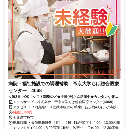
病院・福祉施設での調理補助 帝京大学ちば総合医療
センター 4068
＼週2日～OK！シフト調整◎／★主婦(夫)さん活躍中★カンタンな盛り
付けからスタート★待遇充実の大手企業◎
エームサービス株式会社 帝京大学ちば総合医療センター(4068)
アクセス ＪＲ内房線/ＪＲ総武本線 姉ヶ崎東口徒歩約43分、小湊鉄道
上総村上徒歩約75分、小湊鉄道 光風台（千葉県）徒歩約91分 ※住所
時給1,300円
から自動設定しているため、MAPの位置がずれている場合がございま
千葉県市原市
す
勤務時間 ・最低勤務日数（週）：2日 【勤務時間】 4:00～13:00の間
でシフト制 (1)4:00～8:00/実働4時間、休憩なし (2)4:00～12:30/実働