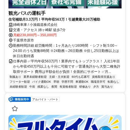
観光バスの運転手
住宅補助月3.3万円！平均年収563万！引越費最大20万補助
姉崎車庫 / 小湊鐵道株式会社
交通・アクセス 姉ヶ崎駅 徒歩7分
月給230,000円～350,000円
千葉県市原市
勤務時間詳細 総労働時間：1ヶ月あたり160時間 ・シフト制 5:00～
24:00 のうち実働8時間 ※24勤務～26日勤務 ※但し25日勤務以上は
休日出勤待遇
仕事内容 ✅平均年収563万円！業界内でもトップクラス！ 入社1年目
から年収450万円以上も十分に可能です ✅普通免許から大型二種免許
取得サポート 費用は半額会社が負担！全面的にサポート ✅月...
制服あり
業界未経験者歓迎
主婦・主夫歓迎
60代も応募可
資格取得支援あり
フリーター歓迎
バイク通勤OK
早朝
学歴不問
車通勤OK
職場見学可
転勤なし
未経験者歓迎
午前
残業なし
夜間
有資格者歓迎
研修あり
夕方
賞与あり
アルバイト・パート