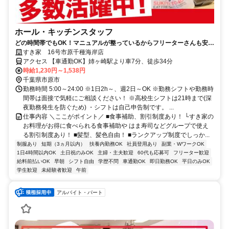
ホール・キッチンスタッフ
どの時間帯でもOK！マニュアルが整っているからフリーターさんも安心
です♪
すき家 16号市原千種海岸店
アクセス 【車通勤OK】姉ヶ崎駅より車7分、徒歩34分
時給1,230円～1,538円
千葉県市原市
勤務時間 5:00～24:00 ※1日2h～、週2日～OK ※勤務シフトや勤務時
間帯は面接で気軽にご相談ください！ ※高校生シフトは21時まで(深
夜勤務発生を防ぐため) ・シフトは自己申告制です。 ...
仕事内容 ＼ここがポイント／ ■食事補助、割引制度あり！ └すき家の
お料理がお得に食べられる食事補助や はま寿司などグループで使え
る割引制度あり！ ■髪型、髪色自由！ ■ランクアップ制度でしっか...
制服あり
短期（3ヵ月以内）
扶養内勤務OK
社員登用あり
副業・WワークOK
1日4時間以内OK
土日祝のみOK
主婦・主夫歓迎
60代も応募可
フリーター歓迎
給料前払いOK
早朝
シフト自由
学歴不問
車通勤OK
即日勤務OK
平日のみOK
学生歓迎
未経験者歓迎
午前
アルバイト・パート