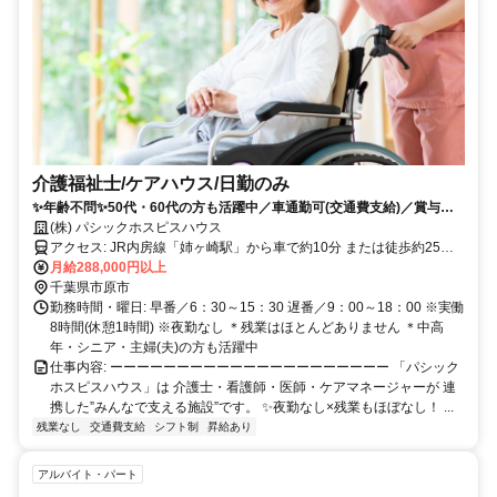
介護福祉士/ケアハウス/日勤のみ
✨年齢不問✨50代・60代の方も活躍中／車通勤可(交通費支給)／賞与年3
回(昨年実績4.4ヶ月分)
(株) パシックホスピスハウス
アクセス: JR内房線「姉ヶ崎駅」から車で約10分 または徒歩約25分
＊車/バイク通勤可(無料駐車場有) ＊転勤なし
月給288,000円以上
千葉県市原市
勤務時間・曜日: 早番／6：30～15：30 遅番／9：00～18：00 ※実働
8時間(休憩1時間) ※夜勤なし ＊残業はほとんどありません ＊中高
年・シニア・主婦(夫)の方も活躍中
仕事内容: ーーーーーーーーーーーーーーーーーーーーー 「パシック
ホスピスハウス」は 介護士・看護師・医師・ケアマネージャーが 連
携した”みんなで支える施設”です。 ✨夜勤なし×残業もほぼなし！ ...
残業なし
交通費支給
シフト制
昇給あり
アルバイト・パート