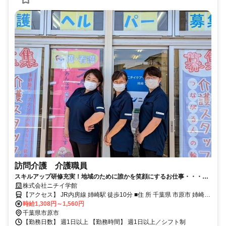
訪問介護 介護職員
スキルアップ研修充実！地域のために誰かを笑顔にするお仕事・・・一
緒に訪問介護サービスで働いてみませんか？あいている時間を有効活用
株式会社ニチイ学館
できます。久しぶりでもOK♪慣れるまで丁寧にお教えします。
【アクセス】 JR内房線 姉崎駅 徒歩10分 ■住 所 千葉県 市原市 姉崎
984番地1さんすかい3マンション102 ■アクセス JR内房線 姉崎駅 徒
時給1,308円～1,560円
歩10分
千葉県市原市
【勤務日数】 週1日以上 【勤務時間】 週1日以上／シフト制