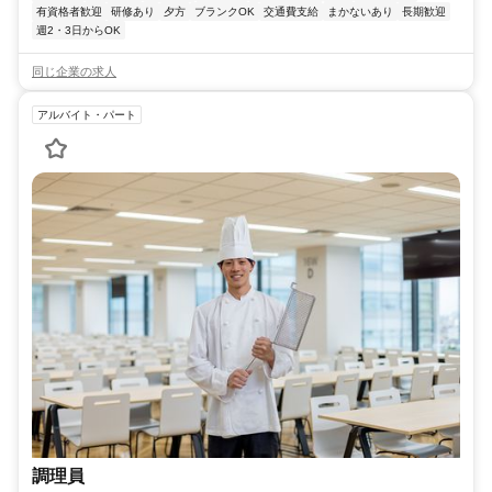
有資格者歓迎
研修あり
夕方
ブランクOK
交通費支給
まかないあり
長期歓迎
週2・3日からOK
同じ企業の求人
アルバイト・パート
調理員