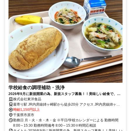
学校給食の調理補助・洗浄
2026年9月に新規開業の為、新規スタッフ募集！！美味しい給食で、子
どもたちを笑顔にするお仕事、一緒に始めませんか?
株式会社東洋食品
最寄り駅 JR内房線姉ヶ崎駅から徒歩20分 アクセス JR内房線姉ヶ崎
駅から徒歩20分
時給1,150円以上
千葉県市原市
勤務日 月・火・水・木・金 ※平日/学校カレンダーによる 勤務時間
8:00～15:30 勤務時間備考 8:00～15:30※時間応相談
タイトル 2026年9月に新規開業の為、新規スタッフ募集！！美味しい