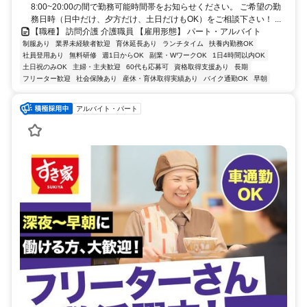
8:00~20:00の間で勤務可能時間帯をお知らせください。 ご希望の勤
務日時（日中だけ、夕方だけ、土日だけもOK）をご相談下さい！ ...
【職種】 訪問介護 介護職員 【雇用形態】 パート・アルバイト
制服あり
業界未経験者歓迎
育休延長あり
ランチタイム
扶養内勤務OK
社員登用あり
無料研修
週1日からOK
副業・WワークOK
1日4時間以内OK
土日祝のみOK
主婦・主夫歓迎
60代も応募可
資格取得支援あり
長期
フリーター歓迎
社会保険あり
産休・育休取得実績あり
バイク通勤OK
早朝
アルバイト・パート