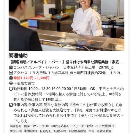
調理補助
【調理補助／アルバイト・パート】盛り付けや簡単な調理業務！家庭の
調理レベルでOK！
コンパスグループ・ジャパン 日本板硝子千葉工場 20798_p
アクセス ＪＲ内房線/ＪＲ総武本線 姉ヶ崎西口徒歩約23分、ＪＲ内房
線 長浦（千葉県）中央口徒歩約46分、ＪＲ内房線/ＪＲ総武本線 袖ヶ
時給1,140円～1,300円
浦出入口2徒歩約94分
千葉県市原市
勤務時間 10:00～13:30 16:00-20:00 1日3時間～OK、平日と土日の内
2日～/週 休憩時間：6時間を超える労働に対して45分以上、8時間を
超える労働に対して1時間以上
仕事内容 仕事内容 簡単な業務内容で初めてのお仕事でも安心して始
められる！業務未経験も大歓迎です。 日頃、家庭でお料理をする方
であれば安心して始められるお仕事です！盛り付けや簡単な食材の下
ごしらえ、...
制服あり
副業・WワークOK
60代も応募可
フリーター歓迎
バイク通勤OK
学歴不問
車通勤OK
転勤なし
経験不問
未経験者歓迎
午前
経験者歓迎