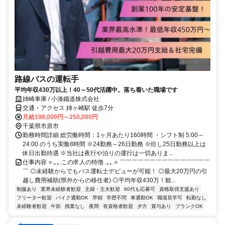
路線バスの運転手
平均年収430万以上！40～50代活躍中。落ち着いた職場です
姉崎車庫 / 小湊鐵道株式会社
交通・アクセス 姉ヶ崎駅 徒歩7分
月給198,000円～250,000円
千葉県市原市
勤務時間詳細 総労働時間：1ヶ月あたり160時間 ・シフト制 5:00～
24:00 のうち実働8時間 ※24勤務～26日勤務 ※但し25日勤務以上は
休日出勤待遇 ※当社は夜行や泊りの運行は一切ありま...
仕事内容 ⭐.｡｡.この求人の特徴 .｡｡.⭐ ￣￣￣￣￣￣￣￣￣￣￣￣￣￣￣
￣ ◎未経験からでもバス運転士デビューが可能！ ◎最大20万円の引
越し費用補助(県外からの移住者) ◎平均年収430万！観...
制服あり
業界未経験者歓迎
主婦・主夫歓迎
60代も応募可
資格取得支援あり
フリーター歓迎
バイク通勤OK
早朝
学歴不問
車通勤OK
職場見学可
転勤なし
未経験者歓迎
午前
残業なし
夜間
有資格者歓迎
夕方
賞与あり
ブランクOK