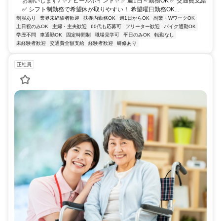
お願いします♪ ✨アピールポイント✨ ✅ 週1日～勤務OK ✅ 交通費支給
✅ シフト制勤務で希望休が取りやすい！ 希望曜日勤務OK...
制服あり
業界未経験者歓迎
扶養内勤務OK
週1日からOK
副業・WワークOK
土日祝のみOK
主婦・主夫歓迎
60代も応募可
フリーター歓迎
バイク通勤OK
学歴不問
車通勤OK
固定時間制
職場見学可
平日のみOK
転勤なし
未経験者歓迎
交通費全額支給
経験者歓迎
研修あり
正社員