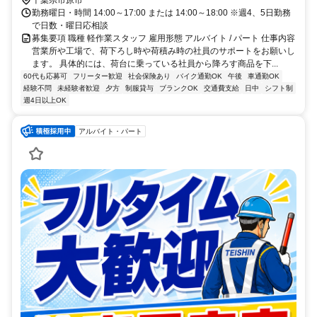
千葉県市原市
勤務曜日・時間 14:00～17:00 または 14:00～18:00 ※週4、5日勤務
で日数・曜日応相談
募集要項 職種 軽作業スタッフ 雇用形態 アルバイト / パート 仕事内容
営業所や工場で、荷下ろし時や荷積み時の社員のサポートをお願いし
ます。 具体的には、荷台に乗っている社員から降ろす商品を下...
60代も応募可
フリーター歓迎
社会保険あり
バイク通勤OK
午後
車通勤OK
経験不問
未経験者歓迎
夕方
制服貸与
ブランクOK
交通費支給
日中
シフト制
週4日以上OK
アルバイト・パート