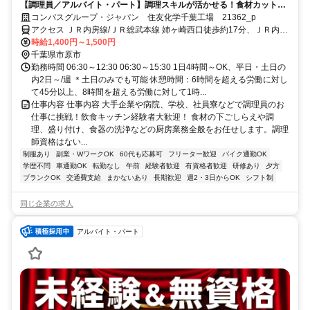
【調理員／アルバイト・パート】調理スキルが活かせる！食材カット～
調理業務をお任せ！
コンパスグループ・ジャパン 住友化学千葉工場 21362_p
アクセス ＪＲ内房線/ＪＲ総武本線 姉ヶ崎西口徒歩約17分、ＪＲ内房
線 長浦（千葉県）中央口徒歩約52分、ＪＲ内房線/ＪＲ総武本線 五井
時給1,400円～1,500円
西口徒歩約94分 姉ヶ崎駅より車7分
千葉県市原市
勤務時間 06:30～12:30 06:30～15:30 1日4時間～OK、平日・土日の
内2日～/週 ＊土日のみでも可能 休憩時間：6時間を超える労働に対し
て45分以上、8時間を超える労働に対して1時...
仕事内容 仕事内容 大手企業や病院、学校、社員寮などで調理員のお
仕事に挑戦！飲食キッチン経験者大歓迎！ 食材の下ごしらえや調
理、盛り付け、食器の洗浄などの厨房業務全般をお任せします。調理
師資格はない...
制服あり
副業・WワークOK
60代も応募可
フリーター歓迎
バイク通勤OK
学歴不問
車通勤OK
転勤なし
午前
経験者歓迎
有資格者歓迎
研修あり
夕方
ブランクOK
交通費支給
まかないあり
長期歓迎
週2・3日からOK
シフト制
同じ企業の求人
アルバイト・パート