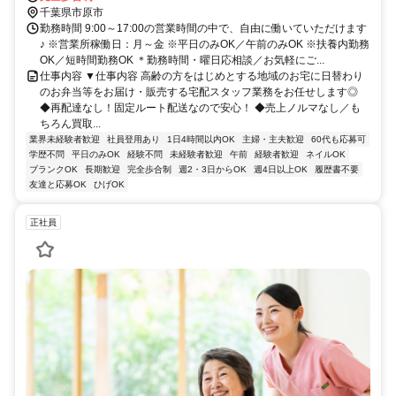
千葉県市原市
勤務時間 9:00～17:00の営業時間の中で、自由に働いていただけます
♪ ※営業所稼働日：月～金 ※平日のみOK／午前のみOK ※扶養内勤務
OK／短時間勤務OK ＊勤務時間・曜日応相談／お気軽にご...
仕事内容 ▼仕事内容 高齢の方をはじめとする地域のお宅に日替わり
のお弁当等をお届け・販売する宅配スタッフ業務をお任せします◎
◆再配達なし！固定ルート配送なので安心！ ◆売上ノルマなし／も
ちろん買取...
業界未経験者歓迎
社員登用あり
1日4時間以内OK
主婦・主夫歓迎
60代も応募可
学歴不問
平日のみOK
経験不問
未経験者歓迎
午前
経験者歓迎
ネイルOK
ブランクOK
長期歓迎
完全歩合制
週2・3日からOK
週4日以上OK
履歴書不要
友達と応募OK
ひげOK
正社員