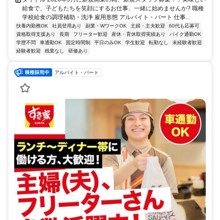
給食で、子どもたちを笑顔にするお仕事、一緒に始めませんか? 職種
学校給食の調理補助・洗浄 雇用形態 アルバイト・パート 仕事...
扶養内勤務OK
社員登用あり
副業・WワークOK
主婦・主夫歓迎
60代も応募可
資格取得支援あり
長期
フリーター歓迎
産休・育休取得実績あり
バイク通勤OK
学歴不問
車通勤OK
固定時間制
平日のみOK
学生歓迎
転勤なし
未経験者歓迎
経験者歓迎
残業なし
研修あり
アルバイト・パート