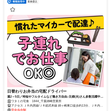
業務委託
日替わりお弁当の宅配ドライバー
週2～5日／時短やフルタイムなど働き方自由♪主婦(夫)さん多数活躍中！
サポート体制バッチリなのでお子さんの行事でのお休みなども取りやす
ワタミの宅食 1844_千葉姉崎営業所
い◎
アクセス ＪＲ内房線/ＪＲ総武本線 姉ヶ崎東口徒歩約13分、ＪＲ内房
線 五井西口徒歩約66分、小湊鉄道 五井西口徒歩約66分
完全歩合制