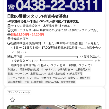
日勤の警備スタッフ(有資格者募集)
⭐有資格者必見⭐✅日払いOK✅即入寮可能／木更津支社
テイシン警備株式会社 木更津支社/姉ヶ崎エリア
交通・アクセス ⭐姉ヶ崎駅周辺の現場に直行直帰/ピックアップあり！
移動の心配は不要です♪
日給12,500円～14,200円
千葉県市原市
勤務時間詳細 実働時間：1日あたり8時間 平均勤務日数：1ヶ月あた
り8日 〜 21日 ⏰8:00～17:00(実働8時間/休憩1時間) ⭐.｡｡. 自己申告シ
フト制 .｡｡.⭐ ￣￣￣￣￣￣￣￣￣...
仕事内容 ┏━━━━━━━━━━━━━━━━━┓ ⚡⚡資格を活かし
て安定収入ゲット⚡⚡ ┗━━━━━━━━━━━━━━━━━┛ ✅交
通誘導警備業務2級 ✅日払いシステムあり！ (専用システムで2...
制服あり
業界未経験者歓迎
ランチタイム
扶養内勤務OK
社員登用あり
副業・WワークOK
土日祝のみOK
主婦・主夫歓迎
60代も応募可
フリーター歓迎
シフト自由
学歴不問
平日のみOK
転勤なし
経験不問
未経験者歓迎
午前
経験者歓迎
即日払いOK
有資格者歓迎
アルバイト・パート