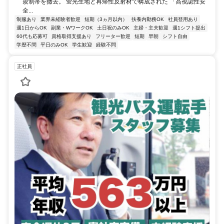
規制帯を撤去。 蛍光生地と再帰性反射材で構成された 「高視認性安
全...
制服あり
業界未経験者歓迎
短期（3ヵ月以内）
扶養内勤務OK
社員登用あり
週1日からOK
副業・WワークOK
土日祝のみOK
主婦・主夫歓迎
週1シフト提出
60代も応募可
資格取得支援あり
フリーター歓迎
短期
早朝
シフト自由
学歴不問
平日のみOK
学生歓迎
経験不問
正社員