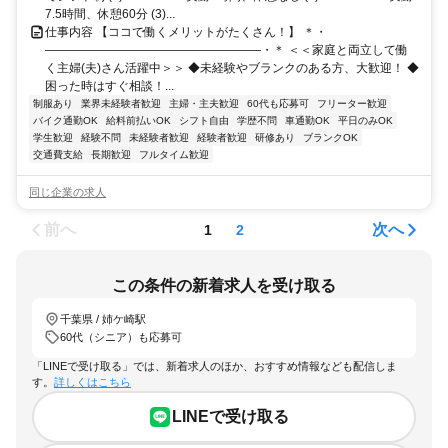
7.5時間、休憩60分 (3)...
仕事内容 【ココで働くメリットがたくさん！】 ＊・
――――――――――――――――――・＊ ＜＜家庭と両立して働
く主婦(夫)さん活躍中＞＞ ◆未経験やブランクのある方、大歓迎！ ◆
困った時はすぐ相談！...
制服あり
業界未経験者歓迎
主婦・主夫歓迎
60代も応募可
フリーター歓迎
バイク通勤OK
給料前払いOK
シフト自由
学歴不問
車通勤OK
平日のみOK
学生歓迎
経験不問
未経験者歓迎
経験者歓迎
研修あり
ブランクOK
交通費支給
長期歓迎
フルタイム歓迎
同じ企業の求人
前へ
次へ
1
2
この条件の新着求人を受け取る
千葉県 / 姉ケ崎駅
60代（シニア）も応募可
「LINEで受け取る」では、新着求人のほか、おすすめ情報なども配信しま
す。
詳しくはこちら
LINEで受け取る