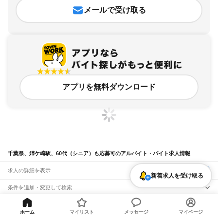
メールで受け取る
アプリを無料ダウンロード
千葉県、姉ケ崎駅、60代（シニア）も応募可のアルバイト・バイト求人情報
求人の詳細を表示
新着求人を受け取る
条件を追加・変更して検索
市区町村を追加・変更
関連キーワード
ホーム
マイリスト
メッセージ
マイページ
完全在宅ワーク 全国
シール貼り 在宅
現在地周辺
ガチャガチャ
犬カフェ
千葉県