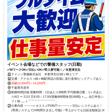
イベント会場などでの警備スタッフ(日勤)
✅WワークOK✅日払いOK✅即入寮可能！／木更津支社
テイシン警備株式会社 木更津支社/姉ヶ崎エリア
交通・アクセス ⭐姉ヶ崎駅周辺の現場に直行直帰/ピックアップあり！
移動の心配は不要です♪
日給12,000円～14,200円
千葉県市原市
勤務時間詳細 実働時間：1日あたり8時間 平均勤務日数：1ヶ月あた
り8日 〜 21日 ⏰8:00～17:00(実働8時間/休憩1時間) ⭐.｡｡. 自己申告シ
フト制 .｡｡.⭐ ￣￣￣￣￣￣￣￣￣...
仕事内容 ┉┉┉⭐ オススメPOINT! ⭐┉┉┉ ✅日払いシステムあり！
(専用システムで24時間引き出し可能) ✅早上がりでも日給全額保証 (4