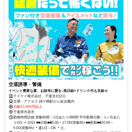
交通誘導・警備
イベント豊富な夏、お財布に愛を♪高日給×ドリンク代も支給☆
テイケイ株式会社 千葉支社[21]
交通・アクセス 姉ケ崎駅から徒歩圏内
日給13,500円以上
千葉県市原市
勤務時間詳細 実働時間：1日あたり8時間 平均勤務日数：1ヶ月あた
り4日 〜 20日 ■■日勤■■8:00～17:00(実働8h) ■■夜勤■■20:00～
5:00(実働8h) ＊週1日～OK ＊土...