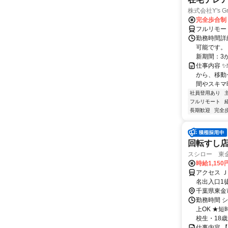
株式会社Y's Gr
完全歩合制
フルリモー
勤務時間詳細
可能です。
新期間：3か
仕事内容 
から、移動
間やスキマ時
社員登用あり
フルリモート
長期歓迎
完全
回転すし
スシロー 東
時給1,15
アクセス 
名出入口1
千葉県東金
勤務時間 シ
上OK ★
校生・18歳未
仕事内容 