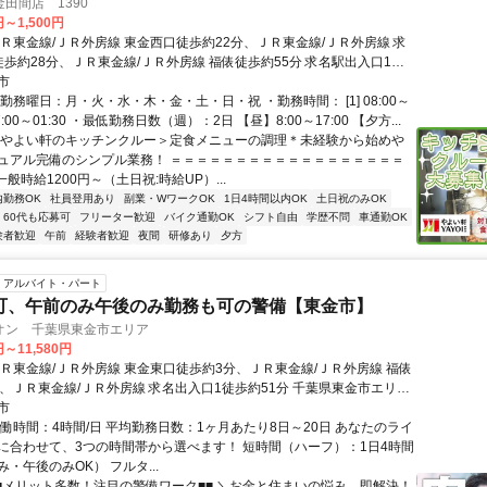
田間店 1390
円～1,500円
ＪＲ東金線/ＪＲ外房線 東金西口徒歩約22分、ＪＲ東金線/ＪＲ外房線 求
徒歩約28分、ＪＲ東金線/ＪＲ外房線 福俵徒歩約55分 求名駅出入口1よ
市
勤務曜日：月・火・水・木・金・土・日・祝 ・勤務時間： [1] 08:00～
] 17:00～01:30 ・最低勤務日数（週）：2日 【昼】8:00～17:00 【夕方...
＜やよい軒のキッチンクルー＞定食メニューの調理＊未経験から始めや
ュアル完備のシンプル業務！ ＝＝＝＝＝＝＝＝＝＝＝＝＝＝＝＝＝＝
一般時給1200円～（土日祝:時給UP）...
内勤務OK
社員登用あり
副業・WワークOK
1日4時間以内OK
土日祝のみOK
60代も応募可
フリーター歓迎
バイク通勤OK
シフト自由
学歴不問
車通勤OK
験者歓迎
午前
経験者歓迎
夜間
研修あり
夕方
アルバイト・パート
可、午前のみ午後のみ勤務も可の警備【東金市】
オン 千葉県東金市エリア
円～11,580円
ＪＲ東金線/ＪＲ外房線 東金東口徒歩約3分、ＪＲ東金線/ＪＲ外房線 福俵
分、ＪＲ東金線/ＪＲ外房線 求名出入口1徒歩約51分 千葉県東金市エリア
求名駅、福俵駅、千葉駅等）
市
実働時間：4時間/日 平均勤務日数：1ヶ月あたり8日～20日 あなたのライ
に合わせて、3つの時間帯から選べます！ 短時間（ハーフ）：1日4時間
・午後のみOK） フルタ...
■■メリット多数！注目の警備ワーク■■ ＼お金と住まいの悩み、即解決！