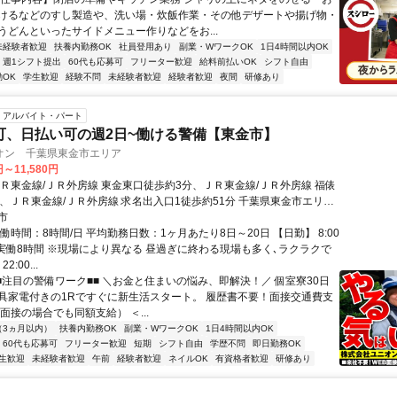
けるなどのすし製造や、洗い場・炊飯作業・その他デザートや揚げ物・
うどんといったサイドメニュー作りなどをお...
未経験者歓迎
扶養内勤務OK
社員登用あり
副業・WワークOK
1日4時間以内OK
週1シフト提出
60代も応募可
フリーター歓迎
給料前払いOK
シフト自由
OK
学生歓迎
経験不問
未経験者歓迎
経験者歓迎
夜間
研修あり
アルバイト・パート
可、日払い可の週2日~働ける警備【東金市】
オン 千葉県東金市エリア
円～11,580円
ＪＲ東金線/ＪＲ外房線 東金東口徒歩約3分、ＪＲ東金線/ＪＲ外房線 福俵
分、ＪＲ東金線/ＪＲ外房線 求名出入口1徒歩約51分 千葉県東金市エリア
求名駅、福俵駅、千葉駅等）
市
働時間：8時間/日 平均勤務日数：1ヶ月あたり8日～20日 【日勤】 8:00
 ※実働8時間 ※現場により異なる 昼過ぎに終わる現場も多く､ラクラクで
2:00...
■■注目の警備ワーク■■ ＼お金と住まいの悩み、即解決！／ 個室寮30日
具家電付きの1Rですぐに新生活スタート。 履歴書不要！面接交通費支
面接の場合でも同額支給） ＜...
（3ヵ月以内）
扶養内勤務OK
副業・WワークOK
1日4時間以内OK
60代も応募可
フリーター歓迎
短期
シフト自由
学歴不問
即日勤務OK
生歓迎
未経験者歓迎
午前
経験者歓迎
ネイルOK
有資格者歓迎
研修あり