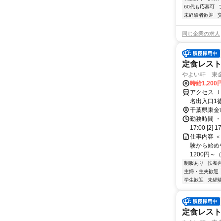
60代も応募可
未経験者歓迎
同じ企業の求人
定食レス
やよい軒 東金
時給1,200
アクセス 
名出入口1
り車4分
千葉県東金
勤務時間 ・
17:00 [2
仕事内容 
験から始め
1200円～
制服あり
扶養
主婦・主夫歓迎
学生歓迎
未経
定食レス