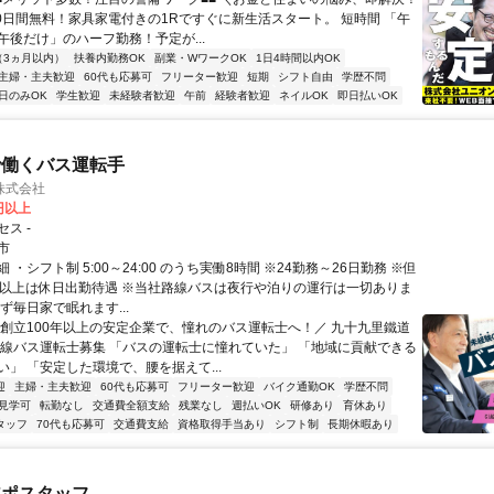
30日間無料！家具家電付きの1Rですぐに新生活スタート。 短時間 「午
午後だけ」のハーフ勤務！予定が...
（3ヵ月以内）
扶養内勤務OK
副業・WワークOK
1日4時間以内OK
主婦・主夫歓迎
60代も応募可
フリーター歓迎
短期
シフト自由
学歴不問
日のみOK
学生歓迎
未経験者歓迎
午前
経験者歓迎
ネイルOK
即日払いOK
で働くバス運転手
株式会社
0円以上
ス -
市
 ・シフト制 5:00～24:00 のうち実働8時間 ※24勤務～26日勤務 ※但
務以上は休日出勤待遇 ※当社路線バスは夜行や泊りの運行は一切ありま
ず毎日家で眠れます...
＼創立100年以上の安定企業で、憧れのバス運転士へ！／ 九十九里鐵道
路線バス運転士募集 「バスの運転士に憧れていた」 「地域に貢献できる
い」 「安定した環境で、腰を据えて...
迎
主婦・主夫歓迎
60代も応募可
フリーター歓迎
バイク通勤OK
学歴不問
見学可
転勤なし
交通費全額支給
残業なし
週払いOK
研修あり
育休あり
タッフ
70代も応募可
交通費支給
資格取得手当あり
シフト制
長期休暇あり
アポスタッフ