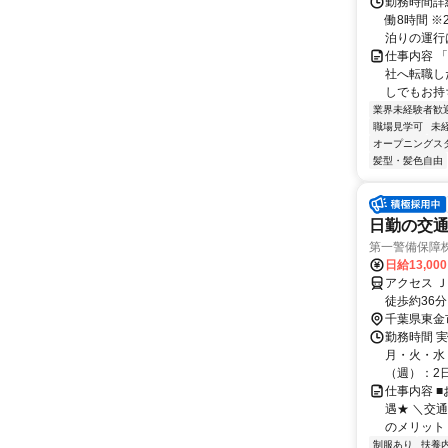
勤務時間詳細
働8時間 
泊りの運行は
仕事内容 
社へ転職し
しでもお持
業界未経験者歓
職場見学可
未
オープニングス
髪型・髪色自由
日勤の交通
第一警備保障
日給13,00
アクセス 
徒歩約36
全額支給＊
千葉県東金
勤務時間 
月・火・水・
（週）：2日 
仕事内容 
遇★ ＼交
のメリット＞
制服あり
扶養