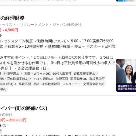
業の経理財務
シャリスト・リクルートメント・ジャパン株式会社
円～4,500円
ト
レックスタイム制度 ＜勤務時間について＞ 9:00～17:00(実働7時間00
間) ※残業月5～10時間程度 ＜勤務開始時期＞ 即日～ ※スタート日相談
＼おすすめポイント／ 1つ目はリモート勤務OKのお仕事です。 2つ目は
スキルを活かせるお仕事です。 3つ目は正社員登用の可能性大の求人で
事内容 】 ・資金管理業務（日...
迎
社員登用あり
副業・WワークOK
60代も応募可
資格取得支援あり
産休・育休取得実績あり
バイク通勤OK
学歴不問
即日勤務OK
職場見学可
与年1回あり
経験不問
英語
未経験者歓迎
フルリモート
交通費全額支給
修あり
イバー(町の路線バス)
株式会社
00円～250,000円
ス -
市