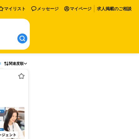
マイリスト
メッセージ
マイページ
求人掲載のご相談
存
関連度順