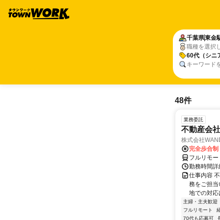
千葉県
東金
職種を選択
60代（シニ
キーワード
48件
業務委託
不動産会社
株式会社WAN
完全歩合制
フルリモー
勤務時間詳
仕事内容 
務をご担当
地での対応
主婦・主夫歓迎
フルリモート
70代も応募可