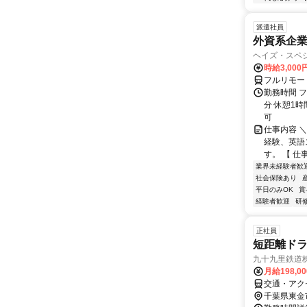
派遣社員
外資系企
ヘイズ・スペ
時給3,000
フルリモー
勤務時間 フ
分 休憩1時
可
仕事内容 
経験、英語
す。 【 仕
業界未経験者歓
社会保険あり
平日のみOK
賞
経験者歓迎
研
正社員
短距離ドラ
九十九里鉄道
月給198,0
交通・アクセ
千葉県東金