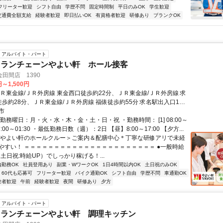
フリーター歓迎
シフト自由
学歴不問
固定時間制
平日のみOK
学生歓迎
交通費全額支給
経験者歓迎
即日払いOK
有資格者歓迎
研修あり
ブランクOK
アルバイト・パート
トランチェーンやよい軒 ホール接客
田間店 1390
円～1,500円
ＪＲ東金線/ＪＲ外房線 東金西口徒歩約22分、ＪＲ東金線/ＪＲ外房線 求
徒歩約28分、ＪＲ東金線/ＪＲ外房線 福俵徒歩約55分 求名駅出入口1よ
市
勤務曜日：月・火・水・木・金・土・日・祝 ・勤務時間： [1] 08:00～
] 17:00～01:30 ・最低勤務日数（週）：2日 【昼】8:00～17:00 【夕方...
＜やよい軒のホールクルー＞ご案内＆配膳中心＊丁寧な研修アリで未経
やすい！ ＝＝＝＝＝＝＝＝＝＝＝＝＝＝＝＝＝＝＝＝＝＝ ●一般時給
（土日祝:時給UP）でしっかり稼げる！...
内勤務OK
社員登用あり
副業・WワークOK
1日4時間以内OK
土日祝のみOK
60代も応募可
フリーター歓迎
バイク通勤OK
シフト自由
学歴不問
車通勤OK
験者歓迎
午前
経験者歓迎
夜間
研修あり
夕方
アルバイト・パート
トランチェーンやよい軒 調理キッチン