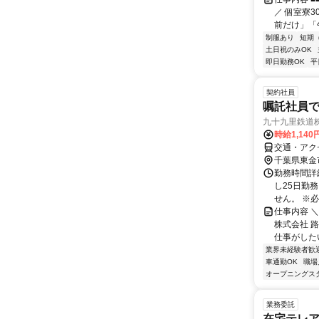
／ 個室寮
前だけ」「
制服あり
短期
土日祝のみOK
即日勤務OK
平
契約社員
嘱託社員
九十九里鉄道
時給1,14
交通・アクセ
千葉県東金
勤務時間詳細
し25日勤
せん。 ※必
仕事内容 
株式会社 
仕事がした
業界未経験者歓
車通勤OK
職場
オープニングス
業務委託
在宅テレ