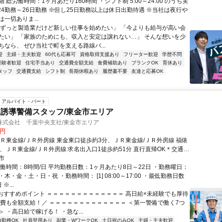
 総労働時間：1ヶ月あたり160時間 ・シフト制 5:00～24:00 のうち実
※24勤務～26日勤務 ※但し25日勤務以上は休日出勤待遇 ※当社は夜行や
一切ありま...
「ずっと製造業だけど新しい仕事を始めたい」 「今よりも給与が高い会
たい」 「家族のためにも、収入と安定は譲れない…」 そんな想いを少
ちなら、 ぜひ当社で町を支える路線バ...
迎
主婦・主夫歓迎
60代も応募可
資格取得支援あり
フリーター歓迎
学歴不問
経験者歓迎
住宅手当あり
交通費全額支給
食費補助あり
ブランクOK
育休あり
タッフ
交通費支給
シフト制
長期休暇あり
履歴書不要
友達と応募OK
アルバイト・パート
誘導警備スタッフ/東金市エリア
株式会社 千葉中央支社/東金市エリア
0円
ＪＲ東金線/ＪＲ外房線 東金東口徒歩約3分、ＪＲ東金線/ＪＲ外房線 福俵
分、ＪＲ東金線/ＪＲ外房線 求名出入口1徒歩約51分 直行直帰OK＊交通費
市
実働時間：8時間/日 平均勤務日数：1ヶ月あたり8日～22日 ・勤務曜日：
木・金・土・日・祝 ・勤務時間： [1] 08:00～17:00 ・最低勤務日数
※...
■おすすめポイント ＝＝＝＝＝＝＝＝＝＝＝＝＝ 高日給×未経験でも厚待
通費も全額支給！／ ＝＝＝＝＝＝＝＝＝＝＝＝＝ ＜第一警備で働く7つ
 ・高日給で稼げる！ ・急な...
内勤務OK
社員登用あり
副業・WワークOK
土日祝のみOK
主婦・主夫歓迎