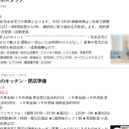
oup
ト
 完全在宅での業務となります。 9:00~18:00 稼働時間はご自身で調整
 1日1～3時間程度からOK。 継続的に取り組める方歓迎します。 契約更
月更新（自動更新...
✨求人のポイント ￣￣￣￣￣￣￣￣￣￣￣￣￣￣￣￣￣￣ ✅完全在宅だ
ゼロで働ける 通勤が一切ないため時間のロスがなし！ 家事や育児の合
間を有効活用！ ✅成果報酬なので...
主婦・主夫歓迎
60代も応募可
フリーター歓迎
シフト自由
学歴不問
経験者歓迎
ネイルOK
研修あり
在宅OK
ブランクOK
オープニングスタッフ
歩合制
ピアスOK
履歴書不要
ひげOK
アルバイト・パート
店のキッチン・閉店準備
金店
0円以上
ＪＲ東金線/ＪＲ外房線 東金西口徒歩約22分、ＪＲ東金線/ＪＲ外房線 求
徒歩約28分、ＪＲ東金線/ＪＲ外房線 福俵徒歩約58分
市
フトサイクル：1週間 20:00～23:30 ★週2日～、1日3h～OK ★週4日以
短時間勤務OK！時間・曜日応相談 ★1週間毎のシフト制 ★長期歓迎 ※高
満は22...
【仕事内容】閉店の準備やキッチン業務 シャリの上にネタをのせる・お