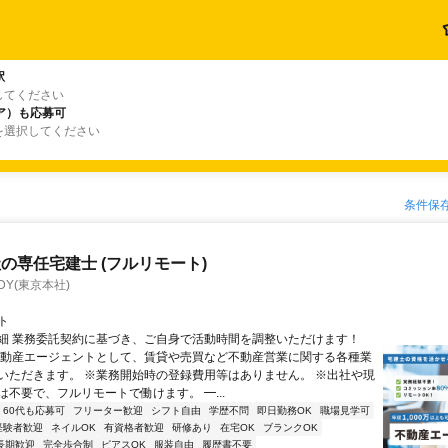
駅
してください
ア）も応募可
を選択してください
条件保
の専任宅建士 (フルリモート)
DY(東京本社)
ト
細 業務委託契約に基づき、ご自身で活動時間を調整いただけます！
不動産エージェントとして、賃貸や売買など不動産営業に関する各種業
いただきます。 ※業務開始時の登録費用等はありません。 ※出社や現
は不要で、フルリモートで働けます。 ━...
60代も応募可
フリーター歓迎
シフト自由
学歴不問
即日勤務OK
職場見学可
経験者歓迎
ネイルOK
有資格者歓迎
研修あり
在宅OK
ブランクOK
長期歓迎
完全歩合制
ピアスOK
服装自由
履歴書不要