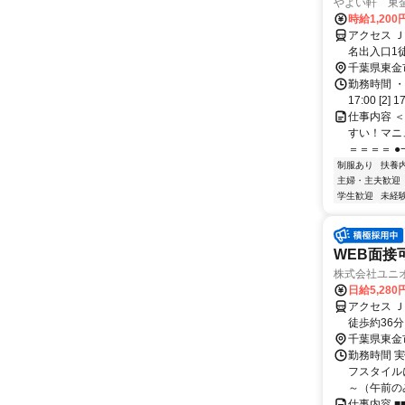
やよい軒 東金
時給1,200
アクセス 
名出入口1
り車4分
千葉県東金
勤務時間 ・
17:00 [2
仕事内容 
すい！マニ
＝＝＝＝ ●
制服あり
扶養
主婦・主夫歓迎
学生歓迎
未経
WEB面接
株式会社ユニ
日給5,280
アクセス 
徒歩約36
（東金駅、
千葉県東金
勤務時間 
フスタイル
～（午前のみ
仕事内容 