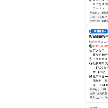
皿に盛り付
ラーメン・
制服あり
業界
主婦・主夫歓迎
学歴不問
車通勤
WEB面接
株式会社ユニ
日給9,860
アクセス 
徒歩約36
（東金駅、
千葉県東金
勤務時間 実
～17:00
す 【夜勤】 2
仕事内容 
間無料！家
給！（WEB
制服あり
短期
主婦・主夫歓迎
平日のみOK
学
業務委託