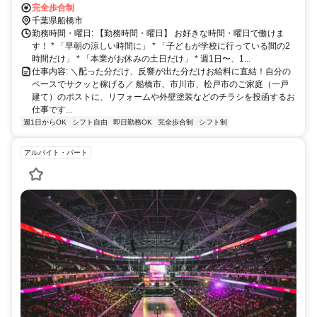
ら月3万円のお小遣い稼ぎ♪シフト完全自由
完全歩合制
千葉県船橋市
勤務時間・曜日: 【勤務時間・曜日】 お好きな時間・曜日で働けま
す！ * 「早朝の涼しい時間に」 * 「子どもが学校に行っている間の2
時間だけ」 * 「本業がお休みの土日だけ」 * 週1日〜、1...
仕事内容: ＼配った分だけ、反響が出た分だけお給料に直結！自分の
ペースでサクッと稼げる／ 船橋市、市川市、松戸市のご家庭（一戸
建て）のポストに、リフォームや外壁塗装などのチラシを投函するお
仕事です...
週1日からOK
シフト自由
即日勤務OK
完全歩合制
シフト制
アルバイト・パート