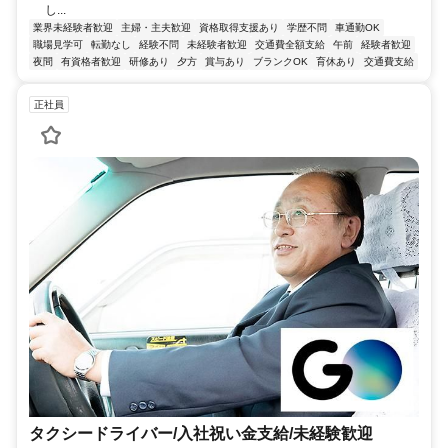
し...
業界未経験者歓迎
主婦・主夫歓迎
資格取得支援あり
学歴不問
車通勤OK
職場見学可
転勤なし
経験不問
未経験者歓迎
交通費全額支給
午前
経験者歓迎
夜間
有資格者歓迎
研修あり
夕方
賞与あり
ブランクOK
育休あり
交通費支給
正社員
タクシードライバー/入社祝い金支給/未経験歓迎