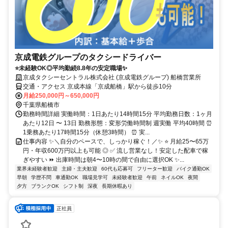
京成電鉄グループのタクシードライバー
⭐未経験OK◎平均勤続8.8年の安定職場✨
京成タクシーセントラル株式会社 (京成電鉄グループ) 船橋営業所
交通・アクセス 京成本線「京成船橋」駅から徒歩10分
月給250,000円～650,000円
千葉県船橋市
勤務時間詳細 実働時間：1日あたり14時間15分 平均勤務日数：1ヶ月
あたり12日 〜 13日 勤務形態：変形労働時間制 週実働 平均40時間 ⏰
1乗務あたり17時間15分（休憩3時間） ⏰ 実...
仕事内容 ✨＼自分のペースで、しっかり稼ぐ！／✨ ⭐ 月給25〜65万
円・年収600万円以上も可能 ◎ ✅ 流し営業なし！安定した配車で稼
ぎやすい ⏩ 出庫時間は朝4〜10時の間で自由に選択OK ✨...
業界未経験者歓迎
主婦・主夫歓迎
60代も応募可
フリーター歓迎
バイク通勤OK
早朝
学歴不問
車通勤OK
職場見学可
未経験者歓迎
午前
ネイルOK
夜間
夕方
ブランクOK
シフト制
深夜
長期休暇あり
正社員