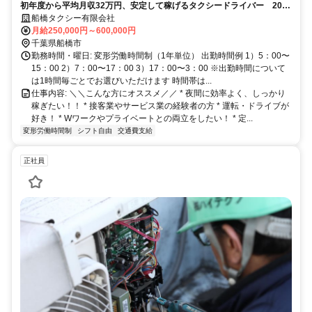
初年度から平均月収32万円、安定して稼げるタクシードライバー 20〜
30代・女性ドライバーも活躍中／2種免許取得は会社全額負担／アプリ
船橋タクシー有限会社
配車で効率よく稼げる環境！
月給250,000円～600,000円
千葉県船橋市
勤務時間・曜日: 変形労働時間制（1年単位） 出勤時間例 1）5：00〜
15：00 2）7：00〜17：00 3）17：00〜3：00 ※出勤時間について
は1時間毎ごとでお選びいただけます 時間帯は...
仕事内容: ＼＼こんな方にオススメ／／ * 夜間に効率よく、しっかり
稼ぎたい！！ * 接客業やサービス業の経験者の方 * 運転・ドライブが
好き！ * Wワークやプライベートとの両立をしたい！ * 定...
変形労働時間制
シフト自由
交通費支給
正社員