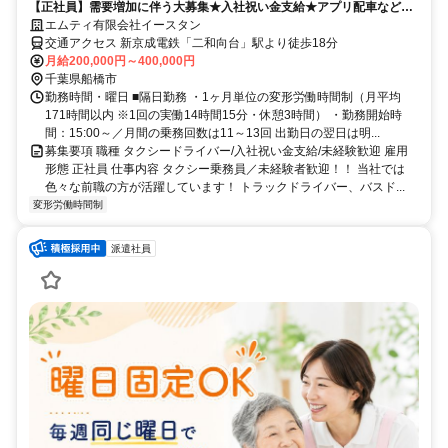
【正社員】需要増加に伴う大募集★入社祝い金支給★アプリ配車など充
実★未経験大歓迎
エムティ有限会社イースタン
交通アクセス 新京成電鉄「二和向台」駅より徒歩18分
月給200,000円～400,000円
千葉県船橋市
勤務時間・曜日 ■隔日勤務 ・1ヶ月単位の変形労働時間制（月平均
171時間以内 ※1回の実働14時間15分・休憩3時間） ・勤務開始時
間：15:00～／月間の乗務回数は11～13回 出勤日の翌日は明...
募集要項 職種 タクシードライバー/入社祝い金支給/未経験歓迎 雇用
形態 正社員 仕事内容 タクシー乗務員／未経験者歓迎！！ 当社では
色々な前職の方が活躍しています！ トラックドライバー、バスド...
変形労働時間制
派遣社員