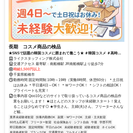
長期 コスメ商品の検品
★SNSで話題の韓国コスメに囲まれて働こう★ ＃韓国コスメ ＃高時給
＃レアワーク
ライクスタッフィング株式会社
交通アクセス 最寄駅：南船橋駅 JR南船橋駅より徒歩7分
時給1,500円以上
千葉県船橋市
勤務時間 固定時間制 10時～19時（実働8時間、休憩60分） ＊土日祝
はお休み ＊平日週4日～OK！ ＊ＷワークOK！ ＊シフトの相談OK！
プライベートも充実！
仕事内容 Qoo10などのサイトで取り扱っているコスメ商品の検品作
業をお願いします！ ★ほとんどのスタッフが未経験スタート！覚え
ることは少なめです◎ ★学生さん、主婦(夫)さん、フリーターさんな
ど幅...
業界未経験者歓迎
扶養内勤務OK
副業・WワークOK
主婦・主夫歓迎
60代も応募可
フリーター歓迎
社会保険あり
シフト自由
午後
学歴不問
即日勤務OK
固定時間制
平日のみOK
未経験者歓迎
経験者歓迎
ネイルOK
有資格者歓迎
ブランクOK
交通費支給
フルタイム歓迎