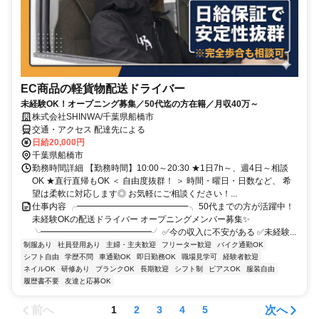
EC商品の軽貨物配送ドライバー
未経験OK！オープニング募集／50代迄の方在籍／月収40万～
株式会社SHINWA/千葉県船橋市
交通・アクセス 配達先による
日給20,000円
千葉県船橋市
勤務時間詳細 【勤務時間】10:00～20:30 ★1日7h～、週4日～相談
OK ★直行直帰もOK ＜ 自由度抜群！ ＞ 時間・曜日・日数など、 希
望は柔軟に対応します◎ お気軽にご相談ください！...
仕事内容 ╭━━━━━━━━━━━━━╮ 50代までの方が活躍中！
未経験OKの配送ドライバー オープニングメンバー募集✨
╰━━━━━━━━━━━━━╯ ✅今の収入に不安がある ✅未経験...
制服あり
社員登用あり
主婦・主夫歓迎
フリーター歓迎
バイク通勤OK
シフト自由
学歴不問
車通勤OK
即日勤務OK
職場見学可
経験者歓迎
ネイルOK
研修あり
ブランクOK
長期歓迎
シフト制
ピアスOK
服装自由
履歴書不要
友達と応募OK
前へ
次へ
1
2
3
4
5