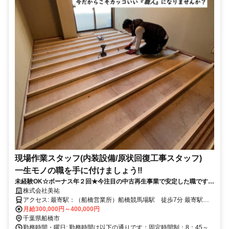
現場作業スタッフ(内装設備/原状回復工事スタッフ)
一生モノの職を手に付けましょう‼
未経験OK☆ボーナス年２回★今注目の中古再生事業で安定した職です♪
カッコいい職人に育てます！
株式会社美祐
アクセス: 最寄駅：（船橋営業所）船橋競馬場駅 徒歩7分 最寄駅：
（千葉営業所）実籾駅 徒歩13分 （バイク、自転車）通勤OK （車
月給300,000円～400,000円
千葉県船橋市
通勤）要相談 社用車貸与有り（自宅付近駐車場借上げ制度有）
勤務時間・曜日: 勤務時間は以下の通りです：固定時間制：8：45～