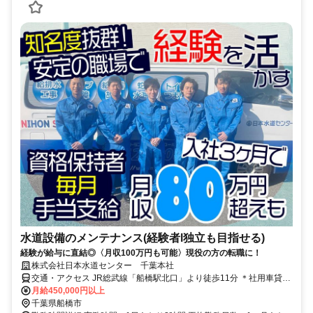
水道設備のメンテナンス(経験者l独立も目指せる)
経験が給与に直結◎〈月収100万円も可能〉現役の方の転職に！
株式会社日本水道センター 千葉本社
交通・アクセス JR総武線「船橋駅北口」より徒歩11分 ＊社用車貸与
(通勤利用可/ガソリン代は会社負担)、マイカー・原付通勤可、直行直
月給450,000円以上
帰OK！
千葉県船橋市