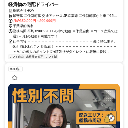
軽貨物の宅配ドライバー
株式会社HOM
最寄駅 二俣新町駅 交通アクセス JR京葉線 二俣新町駅から車で15分
※佐川急便千葉営業所での勤務となります。
月給350,000円～800,000円
千葉県船橋市
勤務時間 平均 8:00〜20:00の中で勤務 ※休憩自由 ※コース次第では
週2～3日の勤務も可能です！
仕事内容 ＝＝＝＝＝＝＝＝＝＝＝＝＝＝＝＝＝＝＝ 働く時は働き、
休む時は休むことを徹底！ ＝＝＝＝＝＝＝＝＝＝＝＝＝＝＝＝＝＝
＝ \\この求人のポイント!// ●頑張りがダイレクトに報酬に反映...
シフト自由
未経験者歓迎
シフト制
業務委託