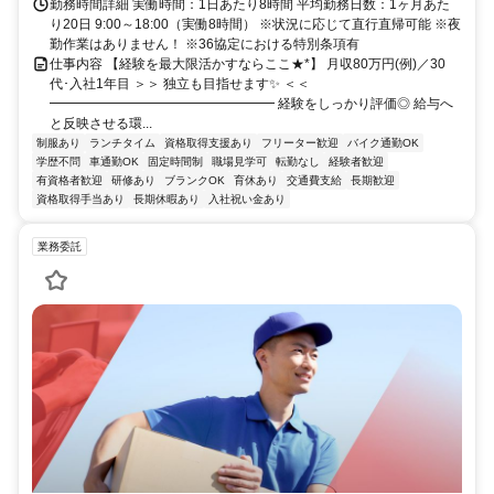
勤務時間詳細 実働時間：1日あたり8時間 平均勤務日数：1ヶ月あた
り20日 9:00～18:00（実働8時間） ※状況に応じて直行直帰可能 ※夜
勤作業はありません！ ※36協定における特別条項有
仕事内容 【経験を最大限活かすならここ★*】 月収80万円(例)／30
代･入社1年目 ＞＞ 独立も目指せます✨ ＜＜
━━━━━━━━━━━━━━━━━ 経験をしっかり評価◎ 給与へ
と反映させる環...
制服あり
ランチタイム
資格取得支援あり
フリーター歓迎
バイク通勤OK
学歴不問
車通勤OK
固定時間制
職場見学可
転勤なし
経験者歓迎
有資格者歓迎
研修あり
ブランクOK
育休あり
交通費支給
長期歓迎
資格取得手当あり
長期休暇あり
入社祝い金あり
業務委託