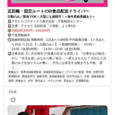
近距離・固定ルートの6t食品配送ドライバー
日勤のみ／普免でOK！大型にも挑戦可！＜毎年昇給実績あり＞
アサヒロジスティクス株式会社 千葉物流センター
交通・アクセス 北総鉄道「小室駅」より車5分
月給285,045円～334,000円
千葉県船橋市
勤務時間詳細 実働時間：1日あたり8時間 平均勤務日数：1ヶ月あた
り20日 〜 21日 【＼日勤のみ／】 ＜勤務時間例＞ ・05:00～
14:00（休憩1時間） ・14:00～23:00（休憩1時間...
仕事内容 【＼夕方帰宅で“普通の生活”を実現／】 「仕事中心の毎日」
から 「生活を楽しみながら働く毎日」 へ変えませんか？ 当社なら日
勤のみで生活リズムが整い、 夕方には帰宅する働き方も可能。 遅
く...
制服あり
業界未経験者歓迎
資格取得支援あり
フリーター歓迎
早朝
学歴不問
車通勤OK
職場見学可
経験不問
未経験者歓迎
住宅手当あり
午前
経験者歓迎
夜間
研修あり
夕方
賞与あり
ブランクOK
育休あり
交通費支給
正社員