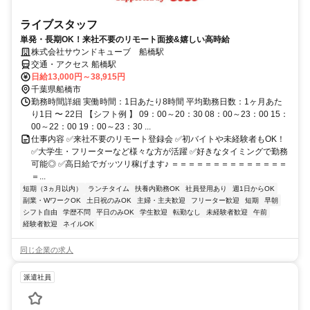
ライブスタッフ
単発・長期OK！来社不要のリモート面接&嬉しい高時給
株式会社サウンドキューブ 船橋駅
交通・アクセス 船橋駅
日給13,000円～38,915円
千葉県船橋市
勤務時間詳細 実働時間：1日あたり8時間 平均勤務日数：1ヶ月あた
り1日 〜 22日 【シフト例 】 09：00～20：30 08：00～23：00 15：
00～22：00 19：00～23：30 ...
仕事内容 ✅来社不要のリモート登録会 ✅初バイトや未経験者もOK！
✅大学生・フリーターなど様々な方が活躍 ✅好きなタイミングで勤務
可能◎ ✅高日給でガッツリ稼げます♪ ＝＝＝＝＝＝＝＝＝＝＝＝＝＝
＝...
短期（3ヵ月以内）
ランチタイム
扶養内勤務OK
社員登用あり
週1日からOK
副業・WワークOK
土日祝のみOK
主婦・主夫歓迎
フリーター歓迎
短期
早朝
シフト自由
学歴不問
平日のみOK
学生歓迎
転勤なし
未経験者歓迎
午前
経験者歓迎
ネイルOK
同じ企業の求人
派遣社員