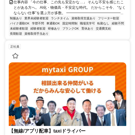
仕事内容 「今の仕事、この先も安定かな…」 そんな不安を感じたこ
とがある方へ。 AI化・物価高・不安定な時代。 だからこそ今、 “なく
ならない仕事”を選ぶ方が多数。 ━━━━━━━━━━━━━━━...
制服あり
業界未経験者歓迎
ランチタイム
資格取得支援あり
フリーター歓迎
バイク通勤OK
学歴不問
車通勤OK
固定時間制
職場見学可
転勤なし
経験不問
未経験者歓迎
経験者歓迎
研修あり
ブランクOK
育休あり
交通費支給
長期歓迎
資格取得手当あり
正社員
【無線/アプリ配車】taxiドライバー