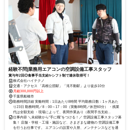
経験不問|業務用エアコンの空調設備工事スタッフ
賞与年2回◎食事手当支給✨シフト制で連休取得可！
株式会社ハイテクノ
交通・アクセス 「高根公団駅」「滝不動駅」より徒歩10分
月給300,000円以上
千葉県船橋市
勤務時間詳細 実働時間：1日あたり8時間 平均勤務日数：1ヶ月あた
り23日 勤務時間／8：00～17：00（実働8時間／休憩60分） ・残業
代は全額支給 ・現場によって、夜間作業あり（夜間手当支給...
仕事内容 ＼未経験から“手に職”をつける！／ 空調設備工事スタッフ募
集！ 店舗・学校・工場・施設など、さまざまな建物の 空調設備工事
を行うお仕事です。 エアコンの設置や入替、メンテナンスなどを通