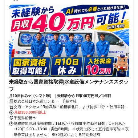
未経験から国家資格取得|水道設備メンテナンススタッ
フ
月10日休み✨（シフト制）｜未経験から月収40万円可／1年目
株式会社日本水道センター 千葉本社
交通・アクセス JR総武線「船橋駅北口」より徒歩11分 ＊社用車貸与
(通勤利用可/ガソリン代は会社負担)、マイカー・原付通勤可、直行直
月給350,000円以上
帰OK！
千葉県船橋市
勤務時間詳細 実働時間：1日あたり8時間 平均勤務日数：1ヶ月あた
り20日 9:00～18:00（実働8時間） ※状況に応じて直行直帰可能 ※夜
勤作業はありません！ ※36協定における特別条項有