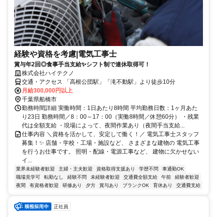
経験や資格を考慮|電気工事士
賞与年2回◎食事手当支給✨シフト制で連休取得可！
株式会社ハイテクノ
交通・アクセス 「高根公団駅」「滝不動駅」より徒歩10分
月給300,000円以上
千葉県船橋市
勤務時間詳細 実働時間：1日あたり8時間 平均勤務日数：1ヶ月あた
り23日 勤務時間／8：00～17：00（実働8時間／休憩60分） ・残業
代は全額支給 ・現場によって、夜間作業あり（夜間手当支給...
仕事内容 ＼資格を活かして、安定して働く！／ 電気工事士スタッフ
募集！✨ 店舗・学校・工場・施設など、 さまざまな建物の 電気工事
を行うお仕事です。 照明・配線・電源工事など、 建物に欠かせない
イ...
業界未経験者歓迎
主婦・主夫歓迎
資格取得支援あり
学歴不問
車通勤OK
職場見学可
転勤なし
経験不問
未経験者歓迎
交通費全額支給
午前
経験者歓迎
夜間
有資格者歓迎
研修あり
夕方
賞与あり
ブランクOK
育休あり
交通費支給
正社員