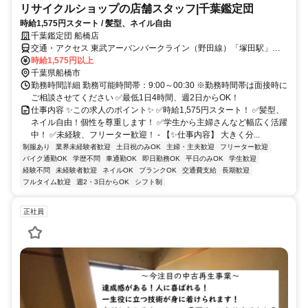
リサイクルショップの店舗スタッフ|千葉鑑定団
時給1,575円スタート / 髪型、ネイル自由
千葉鑑定団 船橋店
交通・アクセス 東武アーバンパークライン（野田線）「塚田駅」か
ら徒歩約10分
時給1,575円以上
千葉県船橋市
勤務時間詳細 勤務可能時間帯：9:00～00:30 ※勤務時間帯は面接時に
ご相談させてください ✅最低1日4時間、週2日からOK！
仕事内容 ✨この求人のポイント✨ ✅時給1,575円スタート！ ✅髪型、
ネイル自由！個性を尊重します！ ✅学生から主婦さんなど幅広く活躍
中！ ✅未経験、フリーター歓迎！ - 【✨仕事内容】 大きく分...
制服あり
業界未経験者歓迎
土日祝のみOK
主婦・主夫歓迎
フリーター歓迎
バイク通勤OK
学歴不問
車通勤OK
即日勤務OK
平日のみOK
学生歓迎
経験不問
未経験者歓迎
ネイルOK
ブランクOK
交通費支給
長期歓迎
フルタイム歓迎
週2・3日からOK
シフト制
正社員