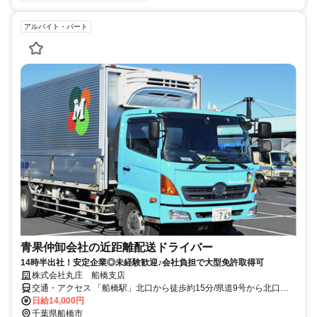
アルバイト・パート
青果仲卸会社の近距離配送ドライバー
14時半出社！安定企業◎未経験歓迎♪会社負担で大型免許取得可
株式会社丸庄 船橋支店
交通・アクセス 「船橋駅」北口から徒歩約15分/県道9号から北口十
字路を入ってから車で2分。
日給14,000円
千葉県船橋市