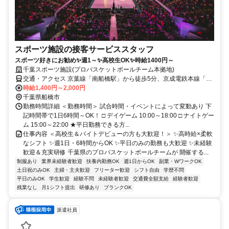
スポーツ施設の接客サービススタッフ
スポーツ好きにお勧め✨週1～✨高校生OK✨時給1400円～
千葉スポーツ施設(プロバスケットボールチーム本拠地)
交通・アクセス 京葉線「南船橋駅」から徒歩5分、京成電鉄本線「大
神宮下駅」から徒歩17分、京成電鉄本線「船橋競馬場駅」から徒歩
時給1,400円～2,000円
18分
千葉県船橋市
勤務時間詳細 ＜勤務時間＞ 試合時間・イベントによって変動あり 下
記時間帯で1日6時間～OK！ □ デイゲーム 10:00～18:00 □ ナイトゲー
ム 15:00～22:00 ★平日勤務できる方...
仕事内容 ＜高校生＆バイトデビューの方も大歓迎！＞ ✨高時給×柔軟
なシフト ✨週1日・6時間からOK ✨平日のみの勤務も大歓迎 ✨未経験
歓迎＆充実研修 千葉県のプロバスケットボールチームが 開催する...
制服あり
業界未経験者歓迎
扶養内勤務OK
週1日からOK
副業・WワークOK
土日祝のみOK
主婦・主夫歓迎
フリーター歓迎
シフト自由
学歴不問
平日のみOK
学生歓迎
経験不問
未経験者歓迎
交通費全額支給
経験者歓迎
残業なし
月1シフト提出
研修あり
ブランクOK
派遣社員