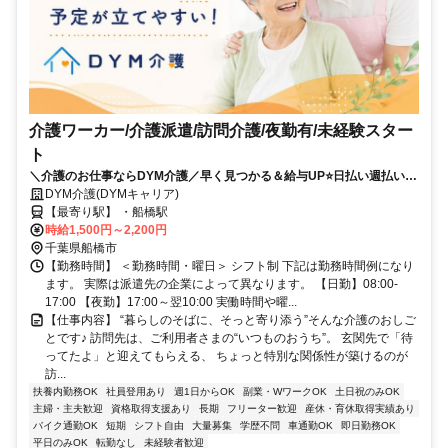
介護ワーカー/介護派遣/訪問介護/夜勤有/未経験スター
ト
＼介護のお仕事ならDYM介護／早く見つかる＆給与UP⭐️日払い週払い
OK⭐️希望シフトで無理なく働ける✨
DYM介護(DYMキャリア)
【最寄り駅】 ・船橋駅
時給1,500円～2,200円
千葉県船橋市
【勤務時間】 ＜勤務時間・曜日＞ シフト制 下記は勤務時間例になり
ます。 実際は派遣先の企業によって異なります。 【日勤】08:00-
17:00 【夜勤】17:00～翌10:00 実働時間や曜...
【仕事内容】 “暮らしのそばに、そっと寄り添う”そんな介護のおしご
とです♪ 訪問先は、ご利用者さまの“いつものおうち”。 玄関先で「待
ってたよ」と迎えてもらえる、 ちょっと特別な関係性が築けるのが
訪...
扶養内勤務OK
社員登用あり
週1日からOK
副業・WワークOK
土日祝のみOK
主婦・主夫歓迎
資格取得支援あり
長期
フリーター歓迎
産休・育休取得実績あり
バイク通勤OK
短期
シフト自由
大量募集
学歴不問
車通勤OK
即日勤務OK
平日のみOK
転勤なし
未経験者歓迎