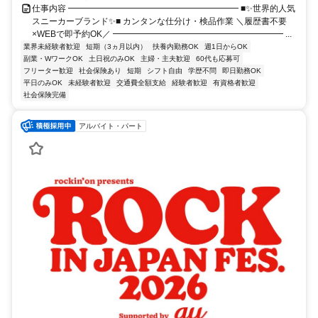
仕事内容 ━━━━━━━━━━━━━━━━━━━━ ■✨世界的人気
スニーカーブランド✨■ カンタンな仕分け・検品作業 ＼履歴書不要
×WEBで即予約OK／ ━━━━━━━━━━━━━━━━━━━━ ...
業界未経験者歓迎
短期（3ヵ月以内）
扶養内勤務OK
週1日からOK
副業・WワークOK
土日祝のみOK
主婦・主夫歓迎
60代も応募可
フリーター歓迎
社会保険あり
短期
シフト自由
学歴不問
即日勤務OK
平日のみOK
未経験者歓迎
交通費全額支給
経験者歓迎
有資格者歓迎
社会保険完備
アルバイト・パート