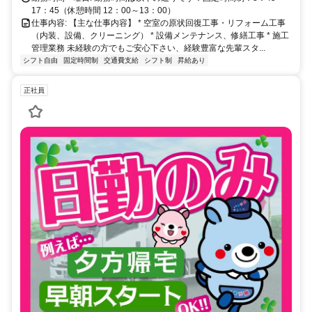
17：45（休憩時間 12：00～13：00）
仕事内容: 【主な仕事内容】 * 空室の原状回復工事・リフォーム工事
（内装、設備、クリーニング） * 設備メンテナンス、修繕工事 * 施工
管理業務 未経験の方でもご安心下さい、経験豊富な先輩スタ...
シフト自由
固定時間制
交通費支給
シフト制
昇給あり
正社員