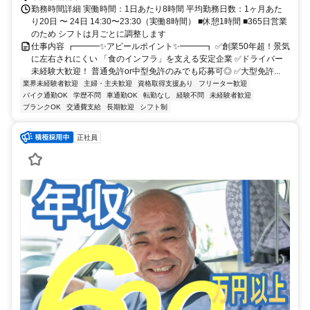
勤務時間詳細 実働時間：1日あたり8時間 平均勤務日数：1ヶ月あた
り20日 〜 24日 14:30〜23:30（実働8時間） ■休憩1時間 ■365日営業
のため シフトは月ごとに調整します
仕事内容 ┏━━━✨アピールポイント✨━━━┓ ✅創業50年超！景気
に左右されにくい 「食のインフラ」を支える安定企業 ✅ドライバー
未経験大歓迎！ 普通免許or中型免許のみでも応募可◎ ✅大型免許...
業界未経験者歓迎
主婦・主夫歓迎
資格取得支援あり
フリーター歓迎
バイク通勤OK
学歴不問
車通勤OK
転勤なし
経験不問
未経験者歓迎
ブランクOK
交通費支給
長期歓迎
シフト制
正社員