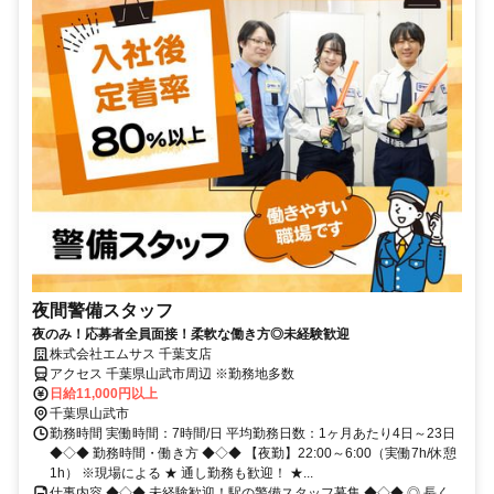
夜間警備スタッフ
夜のみ！応募者全員面接！柔軟な働き方◎未経験歓迎
株式会社エムサス 千葉支店
アクセス 千葉県山武市周辺 ※勤務地多数
日給11,000円以上
千葉県山武市
勤務時間 実働時間：7時間/日 平均勤務日数：1ヶ月あたり4日～23日
◆◇◆ 勤務時間・働き方 ◆◇◆ 【夜勤】22:00～6:00（実働7h/休憩
1h） ※現場による ★ 通し勤務も歓迎！ ★...
仕事内容 ◆◇◆ 未経験歓迎！駅の警備スタッフ募集 ◆◇◆ ◎ 長く