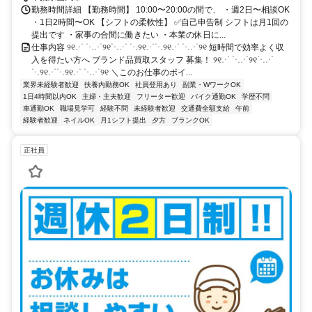
勤務時間詳細 【勤務時間】 10:00〜20:00の間で、 ・週2日〜相談OK
・1日2時間〜OK 【シフトの柔軟性】 ✅自己申告制 シフトは月1回の
提出です ・家事の合間に働きたい ・本業の休日に...
仕事内容 ୨୧⋰ ⋱⋰୨୧⋱⋰ ⋱୨୧⋰⋱୨୧⋰ ⋱⋰୨୧ 短時間で効率よく収
入を得たい方へ ブランド品買取スタッフ 募集！ ୨୧⋰ ⋱⋰୨୧⋱⋰
⋱୨୧⋰⋱୨୧⋰ ⋱⋰୨୧ ＼このお仕事のポイ...
業界未経験者歓迎
扶養内勤務OK
社員登用あり
副業・WワークOK
1日4時間以内OK
主婦・主夫歓迎
フリーター歓迎
バイク通勤OK
学歴不問
車通勤OK
職場見学可
経験不問
未経験者歓迎
交通費全額支給
午前
経験者歓迎
ネイルOK
月1シフト提出
夕方
ブランクOK
正社員