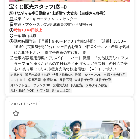
宝くじ販売スタッフ(窓口)
座りながら＆半日勤務★*未経験で大丈夫【主婦さん多数】
成東ドン・キホーテチャンスセンター
交通・アクセス バス停 成東高校前から徒歩7分
時給1,140円以上
千葉県山武市
勤務時間詳細 【早番】9:40～14:40（実働5時間） 【遅番】13:30～
18:50（実働5時間20分） ✅土日含む週3～4日OK ✅シフト希望は気軽
にご相談下さい！ ※早番遅番の交代制。 ※...
仕事内容 雇用形態：アルバイト・パート 職種：その他販売/フロアス
タッフ ★＼座りながらの半日勤務／★ 接客はガラス越しの対応で安
心！ 売り場は1人 & 冷暖房完備で快適環境♪ 【★】レア求人！...
制服あり
業界未経験者歓迎
扶養内勤務OK
副業・WワークOK
主婦・主夫歓迎
シフト自由
学歴不問
車通勤OK
経験不問
未経験者歓迎
経験者歓迎
月1シフト提出
ブランクOK
交通費支給
長期歓迎
フルタイム歓迎
週2・3日からOK
シフト制
週4日以上OK
アルバイト・パート