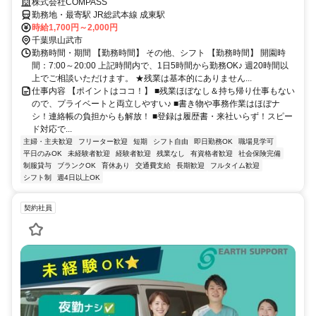
じっくり関われる環境★
株式会社COMPASS
勤務地・最寄駅 JR総武本線 成東駅
時給1,700円～2,000円
千葉県山武市
勤務時間・期間 【勤務時間】 その他、シフト 【勤務時間】 開園時
間：7:00～20:00 上記時間内で、1日5時間から勤務OK♪ 週20時間以
上でご相談いただけます。 ★残業は基本的にありません...
仕事内容 【ポイントはココ！】 ■残業ほぼなし＆持ち帰り仕事もない
ので、プライベートと両立しやすい♪ ■書き物や事務作業はほぼナ
シ！連絡帳の負担からも解放！ ■登録は履歴書・来社いらず！スピー
ド対応で...
主婦・主夫歓迎
フリーター歓迎
短期
シフト自由
即日勤務OK
職場見学可
平日のみOK
未経験者歓迎
経験者歓迎
残業なし
有資格者歓迎
社会保険完備
制服貸与
ブランクOK
育休あり
交通費支給
長期歓迎
フルタイム歓迎
シフト制
週4日以上OK
契約社員