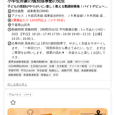
小学生対象の個別指導塾の先生
子どもの笑顔がやりがいに♪楽しく教える塾講師募集！バイトデビューで
も安心の研修あり！週1日からOK
明光義塾 成東教室(3888)
アクセス ＪＲ総武本線 成東徒歩約6分、ＪＲ東金線/ＪＲ外房線 成東
徒歩約6分、ＪＲ東金線/ＪＲ外房線 求名出入口2徒歩約46分
1業務あたり 1,810円以上（コマ 95分）
千葉県山武市
勤務時間 実働時間：1時間35分/日 平均勤務日数：1ヶ月あたり4日～
20日 【平日】 16:10～17:45 17:55～19:30 19:40～21:15 【土曜】
14:25～16:00 1...
仕事内容 具体的には 1対3の個別指導で、やさしく生徒をサポートし
ます。 「一科目だけ」「得意科目から教えてみたい」など、 まずは
ご希望をお伺いします。 授業の流れ▼ ・生徒さんと楽しくお話して
スタ...
業界未経験者歓迎
扶養内勤務OK
週1日からOK
副業・WワークOK
1日4時間以内OK
土日祝のみOK
主婦・主夫歓迎
フリーター歓迎
シフト自由
学歴不問
平日のみOK
学生歓迎
転勤なし
経験不問
英語
未経験者歓迎
経験者歓迎
有資格者歓迎
研修あり
夕方
同じ企業の求人
アルバイト・パート