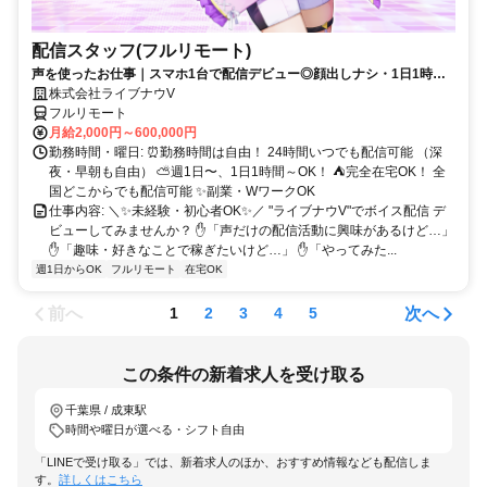
配信スタッフ(フルリモート)
声を使ったお仕事｜スマホ1台で配信デビュー◎顔出しナシ・1日1時間
～OK♪
株式会社ライブナウV
フルリモート
月給2,000円～600,000円
勤務時間・曜日: ⏰勤務時間は自由！ 24時間いつでも配信可能 （深
夜・早朝も自由） ⛅週1日〜、1日1時間～OK！ ⛺完全在宅OK！ 全
国どこからでも配信可能 ✨副業・WワークOK
仕事内容: ＼✨未経験・初心者OK✨／ "ライブナウV"でボイス配信 デ
ビューしてみませんか？ ✋「声だけの配信活動に興味があるけど…」
✋「趣味・好きなことで稼ぎたいけど…」 ✋「やってみた...
週1日からOK
フルリモート
在宅OK
前へ
次へ
1
2
3
4
5
この条件の新着求人を受け取る
千葉県 / 成東駅
時間や曜日が選べる・シフト自由
「LINEで受け取る」では、新着求人のほか、おすすめ情報なども配信しま
す。
詳しくはこちら