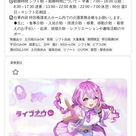
勤務時間 シフト制 ＜勤務時間について＞ 早番：7:00～16:00 日勤：
8:30～17:30 遅番：13:00～22:00 夜勤：22:00～7:00 休憩：60分 週3
日～※シフト応相談 ...
仕事内容 特別養護老人ホーム内での介護業務全般をお願いします。
◆主に ・食事介助 ・入浴介助 ・排泄介助 ・移乗、移動介助 ・着替
えのお手伝い ・起床、就寝介助 ・レクリエーションや趣味活動のサ
ポー...
制服あり
土日祝のみOK
長期
シフト自由
大量募集
期間限定
即日勤務OK
平日のみOK
残業なし
日中
週2・3日からOK
シフト制
ピアスOK
週4日以上OK
土日祝休み
服装自由
リゾート
ひげOK
髪型・髪色自由
業務委託