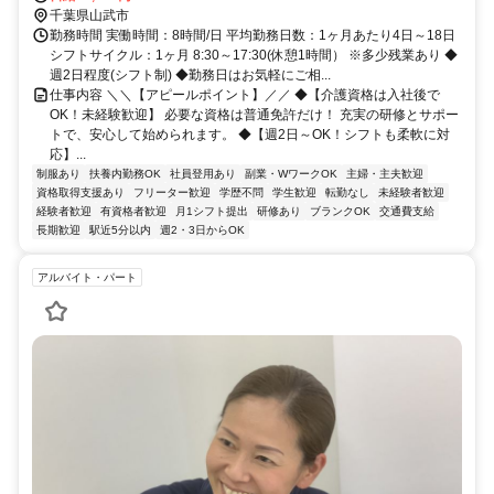
千葉県山武市
勤務時間 実働時間：8時間/日 平均勤務日数：1ヶ月あたり4日～18日
シフトサイクル：1ヶ月 8:30～17:30(休憩1時間） ※多少残業あり ◆
週2日程度(シフト制) ◆勤務日はお気軽にご相...
仕事内容 ＼＼【アピールポイント】／／ ◆【介護資格は入社後で
OK！未経験歓迎】 必要な資格は普通免許だけ！ 充実の研修とサポー
トで、安心して始められます。 ◆【週2日～OK！シフトも柔軟に対
応】...
制服あり
扶養内勤務OK
社員登用あり
副業・WワークOK
主婦・主夫歓迎
資格取得支援あり
フリーター歓迎
学歴不問
学生歓迎
転勤なし
未経験者歓迎
経験者歓迎
有資格者歓迎
月1シフト提出
研修あり
ブランクOK
交通費支給
長期歓迎
駅近5分以内
週2・3日からOK
アルバイト・パート