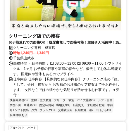
クリーニング店での接客
お子様連れでの面接OK！履歴書無しで面接可能！主婦さん活躍中！急な
体調不良もサポート体制万全！
クリーニング専科 成東店
時給1,240円～1,340円
千葉県山武市
勤務時間 ・勤務時間： [1] 08:00～12:00 [2] 09:00～11:00 シフトサイ
クル：1ヶ月 お子様の行事や家庭の都合など、優先してお休み可能で
す。 固定休や連休もあるのでプライベ...
仕事内容 仕事内容 【具体的なお仕事内容】 クリーニング店の「顔」
として、受付・接客から お客様のお洋服のケア提案までをお任せし
ます。 女性ならではの細やかな気配りが活かせるお仕事です。 ● 受
付・...
扶養内勤務OK
主婦・主夫歓迎
フリーター歓迎
バイク通勤OK
シフト自由
学歴不問
車通勤OK
固定時間制
職場見学可
転勤なし
未経験者歓迎
午前
月1シフト提出
夕方
ブランクOK
交通費支給
長期歓迎
週2・3日からOK
長期休暇あり
アルバイト・パート