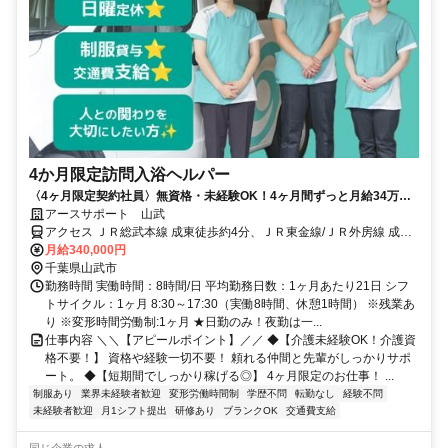
4か月限定訪問入浴ヘルパー
〈4ヶ月限定契約社員〉無資格・未経験OK！4ヶ月間ずっと月給34万
円！次の仕事までのつなぎに訪問入浴のお仕事を挑戦してみませんか？
アースサポート 山武
アクセス ＪＲ総武本線 成東徒歩約4分、ＪＲ東金線/ＪＲ外房線 成東
徒歩約4分、ＪＲ東金線/ＪＲ外房線 求名出入口2徒歩約48分
月給340,000円
千葉県山武市
勤務時間 実働時間：8時間/日 平均勤務日数：1ヶ月あたり21日 シフ
トサイクル：1ヶ月 8:30～17:30（実働8時間、休憩1時間） ※残業あ
り ※変形時間労働制:1ヶ月 ★日勤のみ！夜勤は一...
仕事内容 ＼＼【アピールポイント】／／ ◆【介護未経験OK！介護資
格不要！】 資格や経験一切不要！ 頼れる仲間と先輩がしっかりサポ
ート。 ◆【短期間でしっかり稼げる◎】 4ヶ月限定のお仕事！ ...
制服あり
業界未経験者歓迎
変形労働時間制
学歴不問
転勤なし
経験不問
未経験者歓迎
月1シフト提出
研修あり
ブランクOK
交通費支給