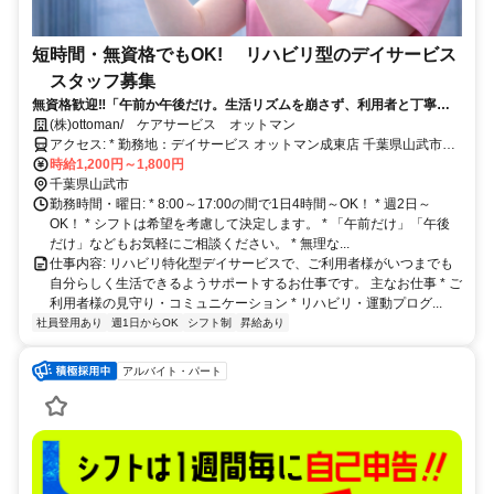
短時間・無資格でもOK! リハビリ型のデイサービス
スタッフ募集
無資格歓迎‼「午前か午後だけ。生活リズムを崩さず、利用者と丁寧に
向き合えるデイサービス。」
(株)ottoman/ ケアサービス オットマン
アクセス: * 勤務地：デイサービス オットマン成東店 千葉県山武市成
東165-2 JR総武本線「成東駅」より車で約5分 * 車・バイク・自転車
時給1,200円～1,800円
通勤OK * 無料駐車場完備マイカー通勤が便利な職場です！ 山武市・
千葉県山武市
東金市・九十九里町・横芝光町・八街市・大網白里市など近隣エリア
勤務時間・曜日: * 8:00～17:00の間で1日4時間～OK！ * 週2日～
から通勤しているスタッフも活躍しています。
OK！ * シフトは希望を考慮して決定します。 * 「午前だけ」「午後
だけ」などもお気軽にご相談ください。 * 無理な...
仕事内容: リハビリ特化型デイサービスで、ご利用者様がいつまでも
自分らしく生活できるようサポートするお仕事です。 主なお仕事 * ご
利用者様の見守り・コミュニケーション * リハビリ・運動プログ...
社員登用あり
週1日からOK
シフト制
昇給あり
アルバイト・パート