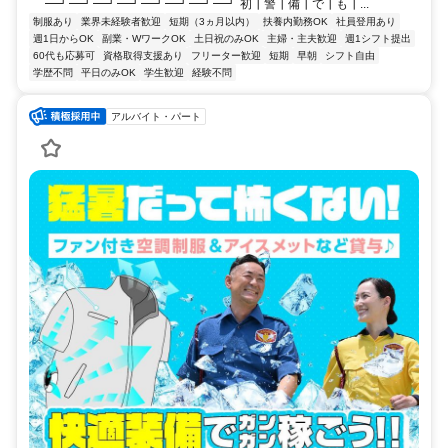
━┛━┛━┛━┛━┛━┛━┛━┛ 初┃警┃備┃で┃も┃...
制服あり
業界未経験者歓迎
短期（3ヵ月以内）
扶養内勤務OK
社員登用あり
週1日からOK
副業・WワークOK
土日祝のみOK
主婦・主夫歓迎
週1シフト提出
60代も応募可
資格取得支援あり
フリーター歓迎
短期
早朝
シフト自由
学歴不問
平日のみOK
学生歓迎
経験不問
アルバイト・パート