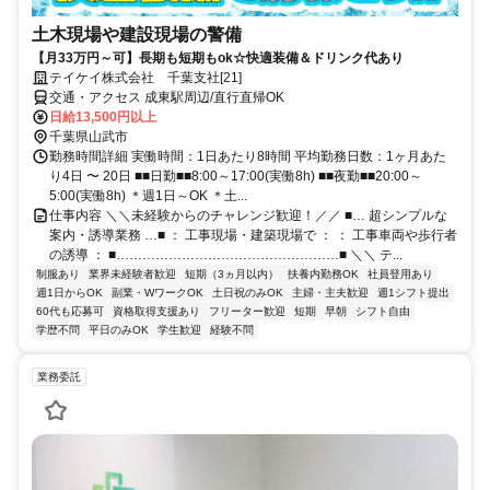
土木現場や建設現場の警備
【月33万円～可】長期も短期もok☆快適装備＆ドリンク代あり
テイケイ株式会社 千葉支社[21]
交通・アクセス 成東駅周辺/直行直帰OK
日給13,500円以上
千葉県山武市
勤務時間詳細 実働時間：1日あたり8時間 平均勤務日数：1ヶ月あた
り4日 〜 20日 ■■日勤■■8:00～17:00(実働8h) ■■夜勤■■20:00～
5:00(実働8h) ＊週1日～OK ＊土...
仕事内容 ＼＼未経験からのチャレンジ歓迎！／／ ■… 超シンプルな
案内・誘導業務 …■ ： 工事現場・建築現場で ： ： 工事車両や歩行者
の誘導 ： ■……………………………………………■ ＼＼ テ...
制服あり
業界未経験者歓迎
短期（3ヵ月以内）
扶養内勤務OK
社員登用あり
週1日からOK
副業・WワークOK
土日祝のみOK
主婦・主夫歓迎
週1シフト提出
60代も応募可
資格取得支援あり
フリーター歓迎
短期
早朝
シフト自由
学歴不問
平日のみOK
学生歓迎
経験不問
業務委託