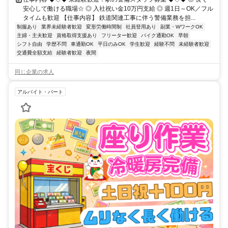
安心して働ける職場☆ ◎ 入社祝い金10万円支給 ◎ 週1日～OK／フル
タイムも歓迎 【仕事内容】 鉄道関連工事に伴う警備業務を担...
制服あり
業界未経験者歓迎
変形労働時間制
社員登用あり
副業・WワークOK
主婦・主夫歓迎
資格取得支援あり
フリーター歓迎
バイク通勤OK
早朝
シフト自由
学歴不問
車通勤OK
平日のみOK
学生歓迎
経験不問
未経験者歓迎
交通費全額支給
経験者歓迎
夜間
同じ企業の求人
アルバイト・パート