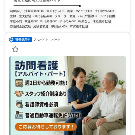
感覚で始められる警備バイト
━━━━━━━━━━━━━━━━━━■ ...
制服あり
扶養内勤務OK
週1日からOK
副業・WワークOK
土日祝のみOK
主婦・主夫歓迎
60代も応募可
フリーター歓迎
バイク通勤OK
シフト自由
学歴不問
車通勤OK
即日勤務OK
平日のみOK
転勤なし
未経験者歓迎
交通費全額支給
経験者歓迎
即日払いOK
有資格者歓迎
アルバイト・パート