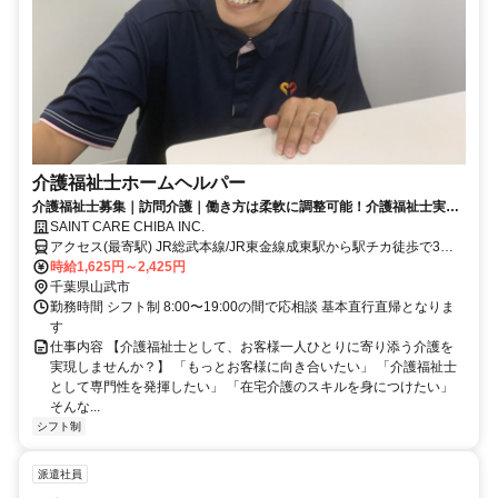
介護福祉士ホームヘルパー
介護福祉士募集｜訪問介護｜働き方は柔軟に調整可能！介護福祉士実務
経験により給与アップ！
SAINT CARE CHIBA INC.
アクセス(最寄駅) JR総武本線/JR東金線成東駅から駅チカ徒歩で3分
＜自動車通勤可／駐車場完備＞ ＜受付窓口＞セントケア千葉株式会
時給1,625円～2,425円
社 千葉県千葉市中央区新町1-17 JPR千葉ビル12F
千葉県山武市
勤務時間 シフト制 8:00〜19:00の間で応相談 基本直行直帰となりま
す
仕事内容 【介護福祉士として、お客様一人ひとりに寄り添う介護を
実現しませんか？】 「もっとお客様に向き合いたい」 「介護福祉士
として専門性を発揮したい」 「在宅介護のスキルを身につけたい」
そんな...
シフト制
派遣社員