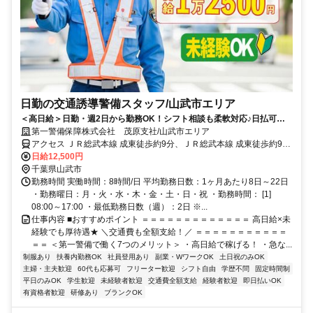
日勤の交通誘導警備スタッフ/山武市エリア
＜高日給＞日勤・週2日から勤務OK！シフト相談も柔軟対応♪日払可◎
未経験歓迎★
第一警備保障株式会社 茂原支社/山武市エリア
アクセス ＪＲ総武本線 成東徒歩約9分、ＪＲ総武本線 成東徒歩約9
分、ＪＲ東金線/ＪＲ外房線 求名出入口2徒歩約42分 直行直帰OK＊交
日給12,500円
通費全額支給＊
千葉県山武市
勤務時間 実働時間：8時間/日 平均勤務日数：1ヶ月あたり8日～22日
・勤務曜日：月・火・水・木・金・土・日・祝 ・勤務時間： [1]
08:00～17:00 ・最低勤務日数（週）：2日 ※...
仕事内容 ■おすすめポイント ＝＝＝＝＝＝＝＝＝＝＝＝＝ 高日給×未
経験でも厚待遇★ ＼交通費も全額支給！／ ＝＝＝＝＝＝＝＝＝＝＝
＝＝ ＜第一警備で働く7つのメリット＞ ・高日給で稼げる！ ・急な...
制服あり
扶養内勤務OK
社員登用あり
副業・WワークOK
土日祝のみOK
主婦・主夫歓迎
60代も応募可
フリーター歓迎
シフト自由
学歴不問
固定時間制
平日のみOK
学生歓迎
未経験者歓迎
交通費全額支給
経験者歓迎
即日払いOK
有資格者歓迎
研修あり
ブランクOK