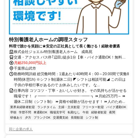
特別養護老人ホームの調理スタッフ
料理で誰かを笑顔に★安定の正社員として長く働ける！経験者優遇
株式会社ジョエル/特別養護老人ホーム 成島苑
交通・アクセス バス停｢辺田｣徒歩1分【車・バイク通勤OK！無料駐
車場あり✨】交通費規定支給
月給250,000円以上
千葉県山武市
勤務時間詳細 総労働時間：1週あたり40時間 4：00～20:00間で実働8
時間(休憩1h) ※シフト制(週休二日) ◤シフトは相談可能◢ この日は
子供の学校行事があるので お休みしたいです。 な...
仕事内容 コツコツ・丁寧・おいしいが好き。 その気持ちが活かせる
職場です！ ┏ ━━┅━━━━━━━━┅━━ ┓ ⏩月給25万円～ ⏩
週休二日制（シフト制） ⏩資格や経験が活かせます！ ⏩人のため...
業界未経験者歓迎
ランチタイム
主婦・主夫歓迎
フリーター歓迎
バイク通勤OK
早朝
学歴不問
車通勤OK
職場見学可
転勤なし
午前
経験者歓迎
夜間
研修あり
夕方
ブランクOK
交通費支給
長期歓迎
シフト制
同じ企業の求人