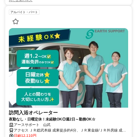
同じ企業の求人
アルバイト・パート
訪問入浴オペレーター
夜勤なし・日曜定休！未経験OK◎週2日～勤務OK☆
アースサポート 山武
アクセス ＪＲ総武本線 成東徒歩約4分、ＪＲ東金線/ＪＲ外房線 成東
徒歩約4分、ＪＲ東金線/ＪＲ外房線 求名出入口2徒歩約48分
日給12,110円