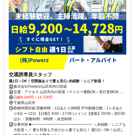
交通誘導員スタッフ
週1日～OK！空調服ありで夏も安心♪未経験・シニア歓迎！
株式会社Powerz/山武市内の現場
交通・アクセス 山武市内の現場（マイカー通勤OK／直行直帰OK ／
交通費は別途全額支給）※他、成田市、佐倉市、匝瑳市、東金市な
日給9,200円～14,728円
ど、通える範囲の現場での勤務も可能です。
千葉県山武市
勤務時間詳細 実働時間：1日あたり8時間 平均勤務日数：1ヶ月あた
り4日 〜 22日 【日勤】8:00～17:00 (メイン) 【夜勤】20:00～翌5:00
ほか ・実働時間：8時間 ・休憩時間：...
仕事内容 ■━━━━━━━━━━━━━━━━━ ＼未経験・シニアも
大歓迎！／ 暑さ対策も万全だから夏でも安心！ 週1日～OK！お試し