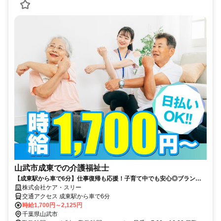
山武市成東での介護福祉士
【成東駅から車で6分】仕事復帰も応援！子育て中でも安心◎ブランク
OK！週2～勤務OK！キャンペーン時給1900円！シフト融通◎Wワーク
株式会社ケア・スリー
や時短も相談◎
交通アクセス 成東駅から車で6分
時給1,700円～2,125円
千葉県山武市