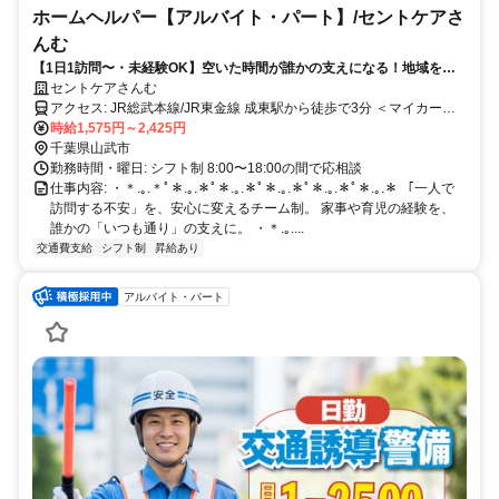
ホームヘルパー【アルバイト・パート】/セントケアさ
んむ
【1日1訪問〜・未経験OK】空いた時間が誰かの支えになる！地域を支
えるやりがいある介護
セントケアさんむ
アクセス: JR総武本線/JR東金線 成東駅から徒歩で3分 ＜マイカー通
勤可／駐車場完備＞
時給1,575円～2,425円
千葉県山武市
勤務時間・曜日: シフト制 8:00〜18:00の間で応相談
仕事内容: ・＊.｡.＊ﾟ＊.｡.＊ﾟ＊.｡.＊ﾟ＊.｡.＊ﾟ＊.｡.＊ﾟ＊.｡.＊ 「一人で
訪問する不安」を、安心に変えるチーム制。 家事や育児の経験を、
誰かの「いつも通り」の支えに。 ・＊.｡....
交通費支給
シフト制
昇給あり
アルバイト・パート