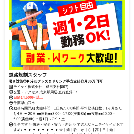
道路規制スタッフ
暑さ対策◎▶冷却グッズ＆ドリンク手当支給◎月36万円可
テイケイ株式会社 成田支社[097]
交通・アクセス 成東駅周辺/直行直帰OK
日給14,500円以上
千葉県山武市
勤務時間詳細 実働時間：1日あたり8時間 平均勤務日数：1ヶ月あた
り4日 〜 20日 ■■日勤■■8:00～17:00(実働8h) ■■夜勤■■20:00～
5:00(実働8h) ＊週1日～OK ＊土...
仕事内容 ✨ 快適・安全・安心・満足 ✨ で選ぶなら…テイケイがおす
すめ♪ ▼ ▼ ▼ ▼ ▼ ▼ ▼ ▼ 未┃経┃験┃か┃ら┃高┃日┃給┃