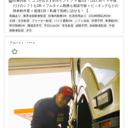
仕事内容 ＼ ココがおすすめポイント ／ ⭐ 週2日・1日2.5h～ ⭐ 午後
だけのシフトもOK ⭐ フルタイム勤務も相談可能 ⭐ ピッキングなどの
簡単軽作業 ⭐ 面接1回！私服で気軽に話せる！ 【...
制服あり
業界未経験者歓迎
扶養内勤務OK
社員登用あり
1日4時間以内OK
主婦・主夫歓迎
フリーター歓迎
バイク通勤OK
シフト自由
学歴不問
車通勤OK
即日勤務OK
職場見学可
平日のみOK
学生歓迎
経験不問
未経験者歓迎
午前
経験者歓迎
夕方
アルバイト・パート