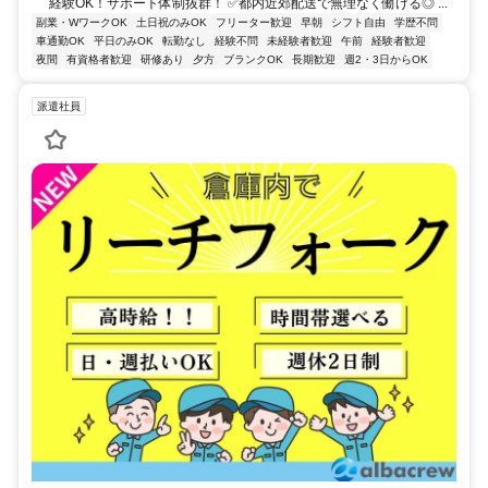
経験OK！サポート体制抜群！ ✅都内近郊配送で無理なく働ける◎ ...
副業・WワークOK
土日祝のみOK
フリーター歓迎
早朝
シフト自由
学歴不問
車通勤OK
平日のみOK
転勤なし
経験不問
未経験者歓迎
午前
経験者歓迎
夜間
有資格者歓迎
研修あり
夕方
ブランクOK
長期歓迎
週2・3日からOK
派遣社員