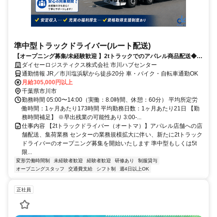
準中型トラックドライバー(ルート配送)
【オープニング募集/未経験歓迎 】2tトラックでのアパレル商品配送◆入
社祝い金・免許支援制度あり
ダイセーロジスティクス株式会社 市川ハブセンター
通勤情報 JR／市川塩浜駅から徒歩20分 車・バイク・自転車通勤OK
月給305,000円以上
千葉県市川市
勤務時間 05:00〜14:00（実働：8.0時間、休憩：60分） 平均所定労
働時間：1ヶ月あたり173時間 平均勤務日数：1ヶ月あたり21日 【勤
務時間補足】 ※早出残業の可能性あり 3:00-...
仕事内容 【2tトラックドライバー（オートマ）】アパレル店舗への店
舗配送、集荷業務 センターの業務規模拡大に伴い、新たに2tトラック
ドライバーのオープニング募集を開始いたします 準中型もしくは5t
限...
変形労働時間制
未経験者歓迎
経験者歓迎
研修あり
制服貸与
オープニングスタッフ
交通費支給
シフト制
週4日以上OK
正社員