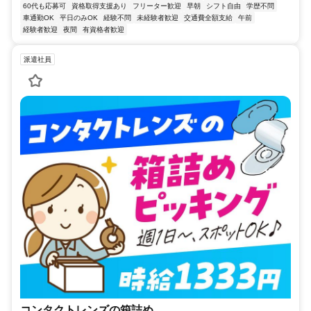
60代も応募可
資格取得支援あり
フリーター歓迎
早朝
シフト自由
学歴不問
車通勤OK
平日のみOK
経験不問
未経験者歓迎
交通費全額支給
午前
経験者歓迎
夜間
有資格者歓迎
派遣社員
コンタクトレンズの箱詰め