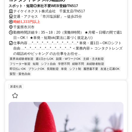
スポット・短期◎来社不要WEB登録/TN517
テイケイネクスト株式会社 千葉支店/TN517
交通・アクセス 「市川塩浜駅」～徒歩25分
時給1,333円以上
千葉県市川市
勤務時間詳細 9：35～18：20（実働8時間） ★月曜～日曜の間で週1
日～OK！ ★単発・短期ok(業法に基づく規定あり)
仕事内容 …*…*…*…*…*…*…*…*…*…* 単発・週1日～OK◎シフト
自由 …*…*…*…*…*…*…*…*…*…* ＜業務内容＞ コンタクトレンズ
の箱詰めやピッキング のお仕事をお任せ...
業界未経験者歓迎
週1日からOK
副業・WワークOK
主婦・主夫歓迎
フリーター歓迎
短期
シフト自由
学歴不問
経験不問
未経験者歓迎
即日払いOK
ブランクOK
長期歓迎
単発
シフト制
履歴書不要
友達と応募OK
髪型・髪色自由
派遣社員