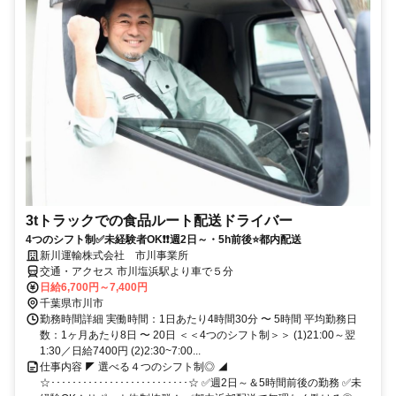
3tトラックでの食品ルート配送ドライバー
4つのシフト制✅未経験者OK❗❗週2日～・5h前後⭐都内配送
新川運輸株式会社 市川事業所
交通・アクセス 市川塩浜駅より車で５分
日給6,700円～7,400円
千葉県市川市
勤務時間詳細 実働時間：1日あたり4時間30分 〜 5時間 平均勤務日
数：1ヶ月あたり8日 〜 20日 ＜＜4つのシフト制＞＞ (1)21:00～翌
1:30／日給7400円 (2)2:30~7:00...
仕事内容 ◤ 選べる４つのシフト制◎ ◢
☆･･････････････････････････☆ ✅週2日～＆5時間前後の勤務 ✅未