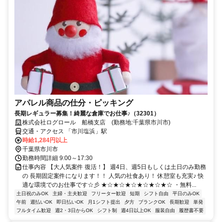
アパレル商品の仕分・ピッキング
長期レギュラー募集！綺麗な倉庫でお仕事♪（32301）
株式会社ログロール 船橋支店 (勤務地:千葉県市川市)
交通・アクセス 「市川塩浜」駅
時給1,284円以上
千葉県市川市
勤務時間詳細 9:00～17:30
仕事内容 【大人気案件 復活！】 週4日、週5日もしくは土日のみ勤務
の 長期固定案件になります！！ 人気の社食あり！ 休憩室も充実♪ 快
適な環境でのお仕事です☆彡 ★☆★☆★☆★☆★☆★☆ ・無料...
土日祝のみOK
主婦・主夫歓迎
フリーター歓迎
短期
シフト自由
平日のみOK
午前
週払いOK
即日払いOK
月1シフト提出
夕方
ブランクOK
長期歓迎
単発
フルタイム歓迎
週2・3日からOK
シフト制
週4日以上OK
服装自由
履歴書不要