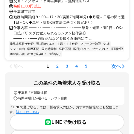
交通・アクセス 「市川塩浜駅」～無料送迎バス
時給1,333円以上
千葉県市川市
勤務時間詳細 9：00～17：30(実働7時間30分) ◆月曜～日曜の間で週
1日～OK ◆単発・短期ok(業法に基づく規定あり)
仕事内容 ━━････━━････━━･････━━ 単発・短期・週1日～OK♪
日払い可 スグに覚えられるカンタン軽作業◎ ━━････━━････
━━･････━━ 通販商品などを扱う倉庫内にて ...
業界未経験者歓迎
週1日からOK
主婦・主夫歓迎
フリーター歓迎
短期
シフト自由
学歴不問
固定時間制
経験不問
即日払いOK
ブランクOK
長期歓迎
履歴書不要
友達と応募OK
送迎あり
前へ
次へ
1
2
3
4
5
この条件の新着求人を受け取る
千葉県 / 市川塩浜駅
時間や曜日が選べる・シフト自由
「LINEで受け取る」では、新着求人のほか、おすすめ情報なども配信しま
す。
詳しくはこちら
LINEで受け取る