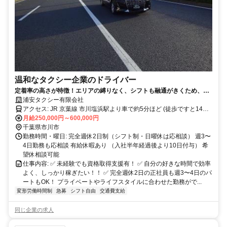
温和なタクシー企業のドライバー
定着率の高さが特徴！エリアの縛りなく、シフトも融通がきくため、自
分のペースで長く安心して働けます！
浦安タクシー有限会社
アクセス: JR 京葉線 市川塩浜駅より車で約5分ほど (徒歩ですと14分
ほど)
月給250,000円～600,000円
千葉県市川市
勤務時間・曜日: 完全週休2日制（シフト制・日曜休は応相談） 週3〜
4日勤務も応相談 有給休暇あり （入社半年経過後より10日付与） 希
望休相談可能
仕事内容: ✅ 未経験でも資格取得支援有！ ✅ 自分の好きな時間で効率
よく、しっかり稼ぎたい！！ ✅ 完全週休2日の正社員も週3〜4日のパ
ートもOK！ プライベートやライフスタイルに合わせた勤務がで...
変形労働時間制
急募
シフト自由
交通費支給
同じ企業の求人