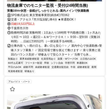
物流倉庫でのモニター監視・受付(24時間当務)
実働16h✨休憩・仮眠がしっかりとれる♪屋内メインで快適勤務
SPD株式会社 東京警備事業部(錦糸町)TE062
交通・アクセス ｢市川塩浜駅｣車4分 ★車通勤OK！
日給19,522円以上
千葉県市川市
勤務時間詳細 実働時間：1日あたり16時間 平均勤務日数：1ヶ月あた
り8日 〜 10日 ＜週2日～＆ＷワークＯＫ！＞ 9:00～翌9:00（実働16
時間） …日給1万9552円 （一律深夜手当4時間...
仕事内容 ＼ ✨雨の日も、暑い日も安心！✨ ／ 屋内中心で快適勤務♪警
備スタッフ募集！ ✅ 固定現場で腰を据えて働けます ✅ 座り業務と巡
回のバランス良好 ✅ 研修ありで安心スタート ✅ 当務でも休...
制服あり
業界未経験者歓迎
社員登用あり
副業・WワークOK
土日祝のみOK
60代も応募可
フリーター歓迎
早朝
シフト自由
学歴不問
車通勤OK
平日のみOK
経験不問
未経験者歓迎
交通費全額支給
午前
経験者歓迎
夜間
有資格者歓迎
研修あり
アルバイト・パート