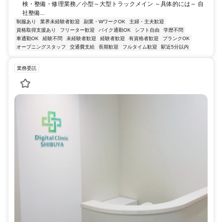
検・整備・修理業務／小型～大型トラックメイン ～具体的には～ 自
社整備...
制服あり
業界未経験者歓迎
副業・WワークOK
主婦・主夫歓迎
資格取得支援あり
フリーター歓迎
バイク通勤OK
シフト自由
学歴不問
車通勤OK
経験不問
未経験者歓迎
経験者歓迎
有資格者歓迎
ブランクOK
オープニングスタッフ
交通費支給
長期歓迎
フルタイム歓迎
駅近5分以内
業務委託