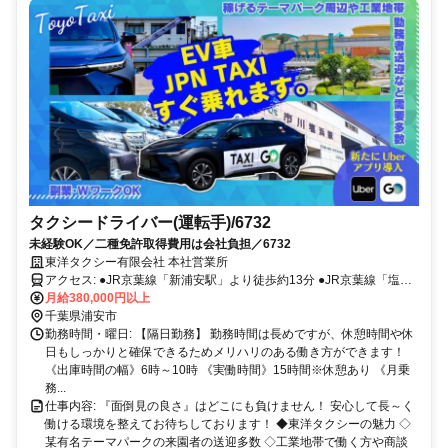
タクシードライバー(運転手)/6732
未経験OK／二種免許取得費用は会社負担／6732
東洋タクシー有限会社 本社営業所
アクセス: ●JR京葉線「新浦安駅」より徒歩約13分 ●JR京葉線「塩浜
駅」より徒歩15分 ●JR京葉線「市川塩浜駅」より徒歩約15分
月給380,000円以上
千葉県浦安市
勤務時間・曜日: 【隔日勤務】 勤務時間は長めですが、休憩時間や休
日もしっかりと確保できるためメリハリのある働き方ができます！
《出庫時間の幅》6時～10時 《実働時間》15時間※休憩あり 《月乗
務...
仕事内容: 『面倒見の良さ』はどこにも負けません！ 安心して長～く
働ける環境を整えてお待ちしております！ ◆東洋タクシーの魅力 ◇
某有名テーマパークの来園者の送迎多数 ◇工業地帯で働く方や商談