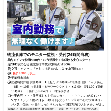
物流倉庫でのモニター監視・受付(24時間当務)
屋内メインで快適✨50代・60代活躍中！未経験も安心スタート
SPD株式会社 東京警備事業部(錦糸町)TE069
交通・アクセス 「市川塩浜駅｣徒歩12分 ★車通勤OK！
日給18,904円以上
千葉県市川市
勤務時間詳細 実働時間：1日あたり16時間 平均勤務日数：1ヶ月あた
り8日 〜 10日 ＜週2日～＆ＷワークＯＫ！＞ ■11:00～翌11:00（実働
16時間） …日給1万8904円 （一律深夜手当...
仕事内容 ・・・仕事探しをお悩みの方へ・・・ ＼＼ここがポイント
です！！／／ ✨雨の日も、暑い日も安心！✨ ✅屋内中心で快適勤務♪
✅休憩・仮眠・休日がしっかりとれる♪ ✅固定現場で人付き合いが楽...
制服あり
業界未経験者歓迎
社員登用あり
副業・WワークOK
土日祝のみOK