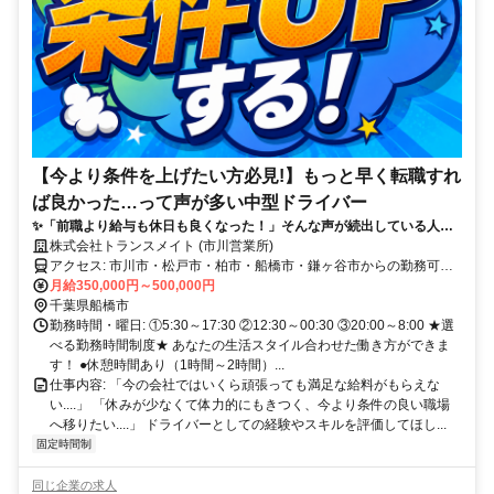
【今より条件を上げたい方必見!】もっと早く転職すれ
ば良かった…って声が多い中型ドライバー
✨「前職より給与も休日も良くなった！」そんな声が続出している人気
案件です！
株式会社トランスメイト (市川営業所)
アクセス: 市川市・松戸市・柏市・船橋市・鎌ヶ谷市からの勤務可
能！ 送迎バス付で東京都からの勤務が可能です!市川塩浜駅・行徳駅
月給350,000円～500,000円
からバスがついているので電車通勤も可能♪駅から会社までバスで5分
千葉県船橋市
～10分程度到着します。車が無くても勤務できます!
勤務時間・曜日: ①5:30～17:30 ②12:30～00:30 ③20:00～8:00 ★選
べる勤務時間制度★ あなたの生活スタイル合わせた働き方ができま
す！ ●休憩時間あり（1時間～2時間）...
仕事内容: 「今の会社ではいくら頑張っても満足な給料がもらえな
い....」 「休みが少なくて体力的にもきつく、今より条件の良い職場
へ移りたい....」 ドライバーとしての経験やスキルを評価してほし...
固定時間制
同じ企業の求人