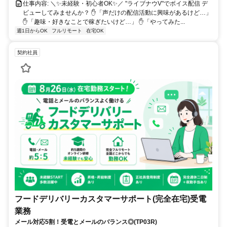
仕事内容: ＼✨未経験・初心者OK✨／ "ライブナウV"でボイス配信 デ
ビューしてみませんか？ ✋「声だけの配信活動に興味があるけど…」
✋「趣味・好きなことで稼ぎたいけど…」 ✋「やってみた...
週1日からOK
フルリモート
在宅OK
契約社員
フードデリバリーカスタマーサポート(完全在宅)受電
業務
メール対応5割！受電とメールのバランス◎(TP03R)