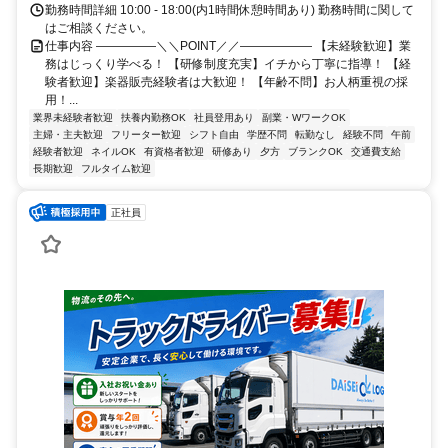
勤務時間詳細 10:00 - 18:00(内1時間休憩時間あり) 勤務時間に関して
はご相談ください。
仕事内容 ―――――＼＼POINT／／―――――― 【未経験歓迎】業
務はじっくり学べる！ 【研修制度充実】イチから丁寧に指導！ 【経
験者歓迎】楽器販売経験者は大歓迎！ 【年齢不問】お人柄重視の採
用！...
業界未経験者歓迎
扶養内勤務OK
社員登用あり
副業・WワークOK
主婦・主夫歓迎
フリーター歓迎
シフト自由
学歴不問
転勤なし
経験不問
午前
経験者歓迎
ネイルOK
有資格者歓迎
研修あり
夕方
ブランクOK
交通費支給
長期歓迎
フルタイム歓迎
正社員