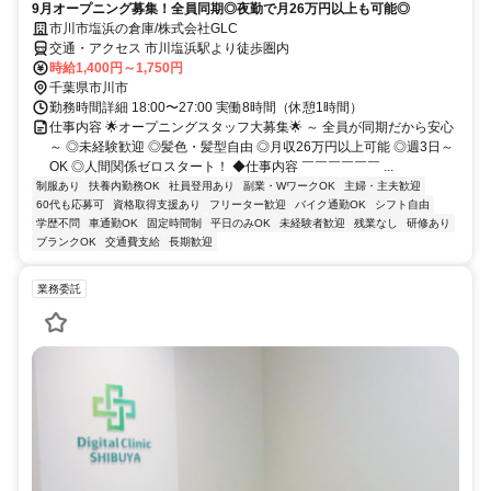
9月オープニング募集！全員同期◎夜勤で月26万円以上も可能◎
市川市塩浜の倉庫/株式会社GLC
交通・アクセス 市川塩浜駅より徒歩圏内
時給1,400円～1,750円
千葉県市川市
勤務時間詳細 18:00〜27:00 実働8時間（休憩1時間）
仕事内容 🌟オープニングスタッフ大募集🌟 ～ 全員が同期だから安心
～ ◎未経験歓迎 ◎髪色・髪型自由 ◎月収26万円以上可能 ◎週3日～
OK ◎人間関係ゼロスタート！ ◆仕事内容 ￣￣￣￣￣￣ ...
制服あり
扶養内勤務OK
社員登用あり
副業・WワークOK
主婦・主夫歓迎
60代も応募可
資格取得支援あり
フリーター歓迎
バイク通勤OK
シフト自由
学歴不問
車通勤OK
固定時間制
平日のみOK
未経験者歓迎
残業なし
研修あり
ブランクOK
交通費支給
長期歓迎
業務委託