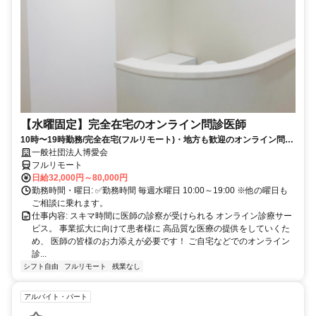
【水曜固定】完全在宅のオンライン問診医師
10時〜19時勤務/完全在宅(フルリモート)・地方も歓迎のオンライン問診
業務
一般社団法人博愛会
フルリモート
日給32,000円～80,000円
勤務時間・曜日: ✅勤務時間 毎週水曜日 10:00～19:00 ※他の曜日も
ご相談に乗れます。
仕事内容: スキマ時間に医師の診察が受けられる オンライン診療サー
ビス。 事業拡大に向けて患者様に 高品質な医療の提供をしていくた
め、 医師の皆様のお力添えが必要です！ ご自宅などでのオンライン
診...
シフト自由
フルリモート
残業なし
アルバイト・パート