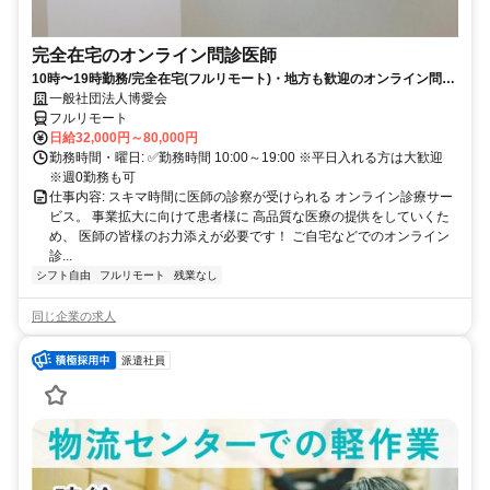
完全在宅のオンライン問診医師
10時〜19時勤務/完全在宅(フルリモート)・地方も歓迎のオンライン問診
業務
一般社団法人博愛会
フルリモート
日給32,000円～80,000円
勤務時間・曜日: ✅勤務時間 10:00～19:00 ※平日入れる方は大歓迎
※週0勤務も可
仕事内容: スキマ時間に医師の診察が受けられる オンライン診療サー
ビス。 事業拡大に向けて患者様に 高品質な医療の提供をしていくた
め、 医師の皆様のお力添えが必要です！ ご自宅などでのオンライン
診...
シフト自由
フルリモート
残業なし
同じ企業の求人
派遣社員