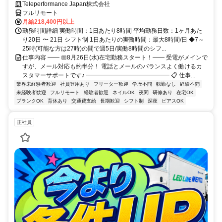
Teleperformance Japan株式会社
フルリモート
月給218,400円以上
勤務時間詳細 実働時間：1日あたり8時間 平均勤務日数：1ヶ月あた
り20日 〜 21日 シフト制 1日あたりの実働時間：最大8時間/日 ◆7～
25時(可能な方は27時)の間で週5日/実働8時間のシフ...
仕事内容 ━━ 📅8月26日(水)在宅勤務スタート！━━ 受電がメインで
すが、メール対応も約半分！ 電話とメールのバランスよく働けるカ
スタマーサポートです♪ ━━━━━━━━━━━━━━ 📋 仕事...
業界未経験者歓迎
社員登用あり
フリーター歓迎
学歴不問
転勤なし
経験不問
未経験者歓迎
フルリモート
経験者歓迎
ネイルOK
夜間
研修あり
在宅OK
ブランクOK
育休あり
交通費支給
長期歓迎
シフト制
深夜
ピアスOK
正社員