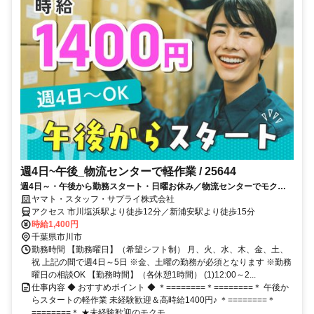
週4日~午後_物流センターで軽作業 / 25644
週4日～・午後から勤務スタート・日曜お休み／物流センターでモクモ
ク軽作業♪空調完備☆未経験歓迎／市川塩浜駅・新浦安駅
ヤマト・スタッフ・サプライ株式会社
アクセス 市川塩浜駅より徒歩12分／新浦安駅より徒歩15分
時給1,400円
千葉県市川市
勤務時間 【勤務曜日】（希望シフト制） 月、火、水、木、金、土、
祝 上記の間で週4日～5日 ※金、土曜の勤務が必須となります ※勤務
曜日の相談OK 【勤務時間】（各休憩1時間） (1)12:00～2...
仕事内容 ◆ おすすめポイント ◆ ＊========＊========＊ 午後か
らスタートの軽作業 未経験歓迎＆高時給1400円♪ ＊========＊
========＊ ★未経験歓迎のモクモ...