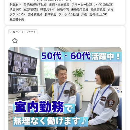
制服あり
業界未経験者歓迎
主婦・主夫歓迎
フリーター歓迎
バイク通勤OK
学歴不問
固定時間制
職場見学可
経験不問
未経験者歓迎
経験者歓迎
夕方
ブランクOK
交通費支給
長期歓迎
フルタイム歓迎
深夜
週4日以上OK
履歴書不要
アルバイト・パート