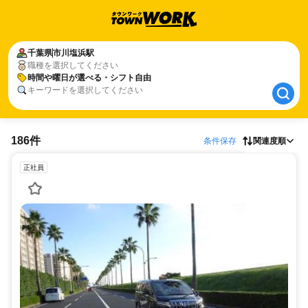
千葉県
千葉県
市川塩浜駅
市川塩浜駅
職種を選択してください
時間や曜日が選べる・シフト自由
時間や曜日が選べる・シフト自由
キーワードを選択してください
186件
条件保存
関連度順
正社員