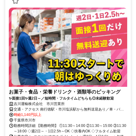
お菓子・食品・栄養ドリンク・酒類等のピッキング
✨面接1回✨週2日～／短時間・フルタイムどちらも◎未経験歓迎
吉川運輸株式会社 市川営業所
交通・アクセス 南行徳駅・市川塩浜駅から無料送迎あり／車・バイ
ク・自転車通勤OK
時給1,140円以上
千葉県市川市
勤務時間詳細 【勤務時間】 ①11:30～14:00 ②11:30～15:00 ③11:30
～18:00 ◇週2日～・1日2.5h～OK ◇扶養内OK ◇フルタイム歓迎