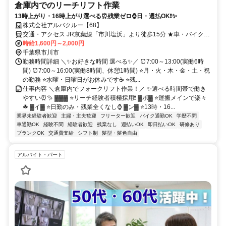
倉庫内でのリーチリフト作業
13時上がり・16時上がり選べる⏰残業ゼロ⌚日・週払OK❗✨
株式会社アルバクルー【68】
交通・アクセス JR京葉線「市川塩浜」より徒歩15分 ★車・バイク・
自転車通勤OK
時給1,600円～2,000円
千葉県市川市
勤務時間詳細 ＼✨お好きな時間 選べる✨／ ⏰7:00～13:00(実働6時
間) ⏰7:00～16:00(実働8時間、休憩1時間) ⭐月・火・木・金・土・祝
の勤務 ⭐水曜・日曜日がお休みです☕ ⭐残...
仕事内容 ＼倉庫内でフォークリフト作業！／ ✨選べる時間帯で働き
やすい⏰✨ ▓▓▓ ⭐リーチ経験者積極採用❗ ▓ポ▓ ⭐運搬メインで楽々
☘ ▓イ▓ ⭐日勤のみ・残業全くなし⌚ ▓ン▓ ⭐13時・16...
業界未経験者歓迎
主婦・主夫歓迎
フリーター歓迎
バイク通勤OK
学歴不問
車通勤OK
経験不問
経験者歓迎
残業なし
週払いOK
即日払いOK
研修あり
ブランクOK
交通費支給
シフト制
髪型・髪色自由
アルバイト・パート