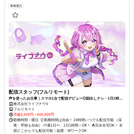
業務委託
配信スタッフ(フルリモート)
声を使ったお仕事｜スマホ1台で配信デビュー◎顔出しナシ・1日1時間
～OK♪
株式会社ライブナウV
フルリモート
月給2,000円～600,000円
勤務時間・曜日: ⏰勤務時間は自由！ 24時間いつでも配信可能 （深
夜・早朝も自由） ⛅週1日〜、1日1時間～OK！ ⛺完全在宅OK！ 全
国どこからでも配信可能 ✨副業・WワークOK