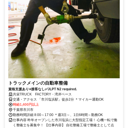
トラックメインの自動車整備
資格支援あり⭐接客なし✅JLPT N2 required.
共栄TRUCK FACTORY・湾岸ベース
交通・アクセス 「市川塩浜駅」徒歩2分 ＊マイカー通勤OK
時給1,400円以上
千葉県市川市
勤務時間詳細 8:00～17:00 ＊週3日～、1日6時間～勤務OK
仕事内容 昨年オープンした市川塩浜に大型指定工場！ 心機一転で働
く整備士を募集中！ 【仕事内容】 自社整備工場で整備士として点