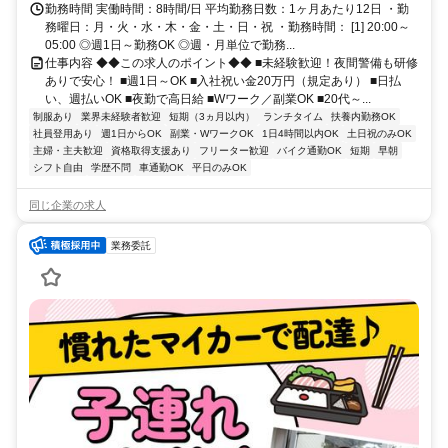
勤務時間 実働時間：8時間/日 平均勤務日数：1ヶ月あたり12日 ・勤
務曜日：月・火・水・木・金・土・日・祝 ・勤務時間： [1] 20:00～
05:00 ◎週1日～勤務OK ◎週・月単位で勤務...
仕事内容 ◆◆この求人のポイント◆◆ ■未経験歓迎！夜間警備も研修
ありで安心！ ■週1日～OK ■入社祝い金20万円（規定あり） ■日払
い、週払いOK ■夜勤で高日給 ■Wワーク／副業OK ■20代～...
制服あり
業界未経験者歓迎
短期（3ヵ月以内）
ランチタイム
扶養内勤務OK
社員登用あり
週1日からOK
副業・WワークOK
1日4時間以内OK
土日祝のみOK
主婦・主夫歓迎
資格取得支援あり
フリーター歓迎
バイク通勤OK
短期
早朝
シフト自由
学歴不問
車通勤OK
平日のみOK
同じ企業の求人
業務委託