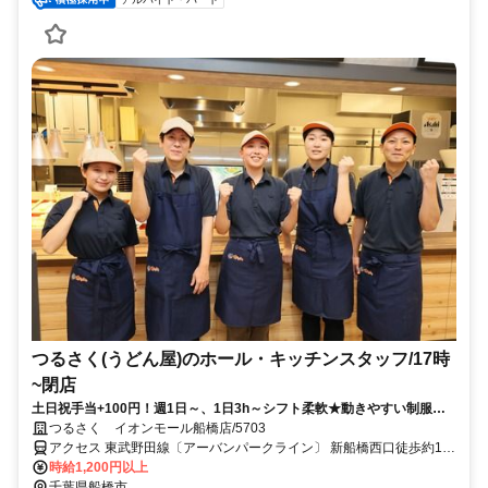
つるさく(うどん屋)のホール・キッチンスタッフ/17時
~閉店
土日祝手当+100円！週1日～、1日3h～シフト柔軟★動きやすい制服＆
髪色自由でオシャレも楽しめます★
つるさく イオンモール船橋店/5703
アクセス 東武野田線〔アーバンパークライン〕 新船橋西口徒歩約1
分、東葉高速線 東海神T4口徒歩約9分、京成本線 海神徒歩約16分
時給1,200円以上
千葉県船橋市