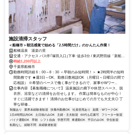
施設清掃スタッフ
＜船橋市＞朝活感覚で始める「2.5時間だけ」のかんたん作業！
船橋温泉 湯楽の里
交通・アクセス バス停｢塚田入口｣下車･徒歩3分 / 東武野田線「新船橋
駅」・塚田駅から徒歩10分
時給1,200円以上
千葉県船橋市
勤務時間詳細 6：00～8：30 ＜早朝のみ短時間！＞ ★2時間半の短時
間勤務です ★週3日～OK、勤務日数相談OK （月曜日～日曜日の間で
応相談） ※希望のペースで働く事ができるので、家事やWワー...
仕事内容 【募集職種について】 温泉施設の廊下や休憩スペース、脱
衣所、浴室などの清掃をお任せします。 作業は簡単なものが中心！
すぐに活躍できます！ 清掃のお仕事がはじめての方でも大丈夫◎ 丁
寧な研修...
制服あり
業界未経験者歓迎
扶養内勤務OK
社員登用あり
副業・WワークOK
1日4時間以内OK
土日祝のみOK
主婦・主夫歓迎
60代も応募可
フリーター歓迎
バイク通勤OK
早朝
シフト自由
学歴不問
車通勤OK
平日のみOK
学生歓迎
転勤なし
経験不問
未経験者歓迎