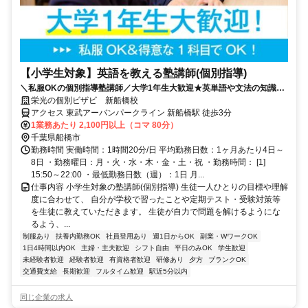
【小学生対象】英語を教える塾講師(個別指導)
＼私服OKの個別指導塾講師／大学1年生大歓迎★英単語や文法の知識を
活かそう♪教えることが好きな方歓迎！
栄光の個別ビザビ 新船橋校
アクセス 東武アーバンパークライン 新船橋駅 徒歩3分
1業務あたり 2,100円以上（コマ 80分）
千葉県船橋市
勤務時間 実働時間：1時間20分/日 平均勤務日数：1ヶ月あたり4日～
8日 ・勤務曜日：月・火・水・木・金・土・祝 ・勤務時間： [1]
15:50～22:00 ・最低勤務日数（週）：1日 月...
仕事内容 小学生対象の塾講師(個別指導) 生徒一人ひとりの目標や理解
度に合わせて、 自分が学校で習ったことや定期テスト・受験対策等
を生徒に教えていただきます。 生徒が自力で問題を解けるようにな
るよう、...
制服あり
扶養内勤務OK
社員登用あり
週1日からOK
副業・WワークOK
1日4時間以内OK
主婦・主夫歓迎
シフト自由
平日のみOK
学生歓迎
未経験者歓迎
経験者歓迎
有資格者歓迎
研修あり
夕方
ブランクOK
交通費支給
長期歓迎
フルタイム歓迎
駅近5分以内
同じ企業の求人