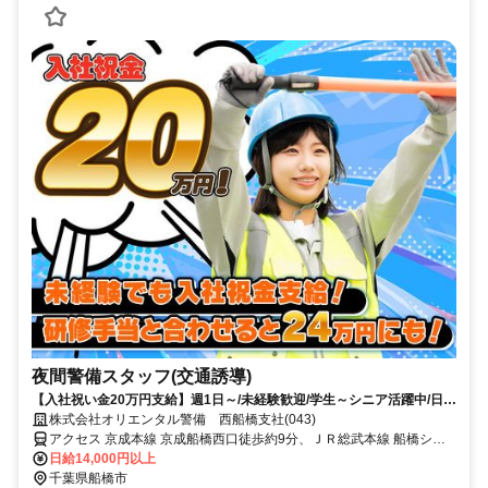
夜間警備スタッフ(交通誘導)
【入社祝い金20万円支給】週1日～/未経験歓迎/学生～シニア活躍中/日払
い・週払いOK/履歴書不要！
株式会社オリエンタル警備 西船橋支社(043)
アクセス 京成本線 京成船橋西口徒歩約9分、ＪＲ総武本線 船橋シャ
ポー口徒歩約6分、東葉高速線 東海神T4口徒歩約5分 (面接地/西船橋
日給14,000円以上
支社)千葉県船橋市葛飾町2-380-2 ヤマゲンビル2階
千葉県船橋市