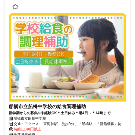
船橋市立船橋中学校の給食調理補助
新学期からの募集✨未経験OK＊土日休み＊週4日～＊14時まで
船橋市立船橋中学校
交通・アクセス 「東海神駅」徒歩9分、「船橋駅」「新船橋駅」徒歩
12分
時給1,140円以上
千葉県船橋市