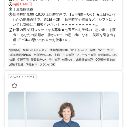
分、東葉高速線 東海神T4口徒歩約8分、京成本線 海神徒歩約12分 東
時給1,140円
武野田線 新船橋駅より徒歩5分
千葉県船橋市
勤務時間 9:00~18:00 上記時間内で、1日4時間～OK！ ★土日祝いず
れかの勤務必須で、週1日～OK！ 勤務時間や曜日など、シフトにつ
いてお気軽にご相談ください！ ＝＝＝＝＝＝＝＝＝＝...
仕事内容 短期スタッフを大募集★七五三のお子様の「思い出」を演
出！ あなたの笑顔が、誰かの一生の思い出になる。 笑顔を引き出す
週1日~OKの思い出作りのお仕事♪ ○･｡
☆―――――――――――――...
制服あり
短期（3ヵ月以内）
扶養内勤務OK
週1日からOK
副業・WワークOK
1日4時間以内OK
土日祝のみOK
主婦・主夫歓迎
フリーター歓迎
給料前払いOK
短期
学歴不問
即日勤務OK
学生歓迎
転勤なし
未経験者歓迎
交通費全額支給
経験者歓迎
研修あり
ブランクOK
アルバイト・パート