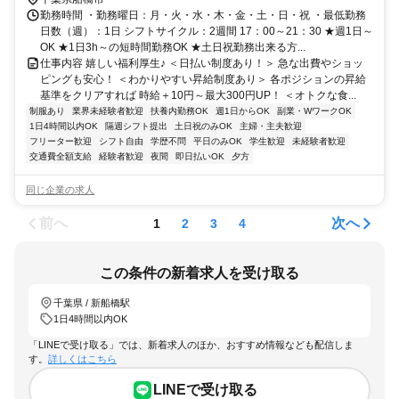
勤務時間 ・勤務曜日：月・火・水・木・金・土・日・祝 ・最低勤務
日数（週）：1日 シフトサイクル：2週間 17：00～21：30 ★週1日～
OK ★1日3h～の短時間勤務OK ★土日祝勤務出来る方...
仕事内容 嬉しい福利厚生♪ ＜日払い制度あり！＞ 急な出費やショッ
ピングも安心！ ＜わかりやすい昇給制度あり＞ 各ポジションの昇給
基準をクリアすれば 時給＋10円～最大300円UP！ ＜オトクな食...
制服あり
業界未経験者歓迎
扶養内勤務OK
週1日からOK
副業・WワークOK
1日4時間以内OK
隔週シフト提出
土日祝のみOK
主婦・主夫歓迎
フリーター歓迎
シフト自由
学歴不問
平日のみOK
学生歓迎
未経験者歓迎
交通費全額支給
経験者歓迎
夜間
即日払いOK
夕方
同じ企業の求人
前へ
次へ
1
2
3
4
この条件の新着求人を受け取る
千葉県 / 新船橋駅
1日4時間以内OK
「LINEで受け取る」では、新着求人のほか、おすすめ情報なども配信しま
す。
詳しくはこちら
LINEで受け取る