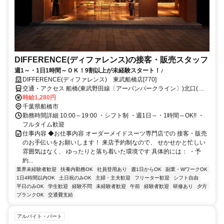
DIFFERENCE(ディファレンス)の接客・販売スタッフ
週1～・1日1時間～ＯＫ！9割以上が未経験スタート！♪
DIFFERENCE(ディファレンス) 東武船橋店[770]
交通・アクセス 船橋(東武野田線〔アーバンパークライン〕)北口(約2
分) 船橋(ＪＲ総武本線)北口(約2分) 京成船橋(京成本線)東口(約5分)
時給1,280円
千葉県船橋市
勤務時間詳細 10:00～19:00 ・シフト制 ・週1日～・1時間～OK!! ・
フルタイム歓迎
仕事内容 ◆お仕事内容 オーダーメイドスーツ専門店での 接客・販売
のお手伝いをお願いします！ 来店予約制なので、 せかせかと忙しい
雰囲気はなく、 ゆったりと落ち着いた環境です 具体的には： ・予
約...
業界未経験者歓迎
扶養内勤務OK
社員登用あり
週1日からOK
副業・WワークOK
1日4時間以内OK
土日祝のみOK
主婦・主夫歓迎
フリーター歓迎
シフト自由
平日のみOK
学生歓迎
経験不問
未経験者歓迎
午前
経験者歓迎
研修あり
夕方
ブランクOK
交通費支給
アルバイト・パート