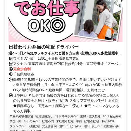
日替わりお弁当の宅配ドライバー
週2～5日／時短やフルタイムなど働き方自由♪主婦(夫)さん多数活躍中！
サポート体制バッチリなのでお子さんの行事でのお休みなども取りやす
ワタミの宅食 1361_千葉船橋夏見営業所
い◎
アクセス 東葉高速線 東海神T4口徒歩約14分、東武野田線〔アーバン
パークライン〕 船橋北口徒歩約16分、ＪＲ総武本線 船橋北口徒歩約
完全歩合制
16分
千葉県船橋市
勤務時間 9:00～17:00の営業時間の中で、自由に働いていただけます
♪ ※営業所稼働日：月～金 ※平日のみOK／午前のみOK ※扶養内勤務
OK／短時間勤務OK ＊勤務時間・曜日応相談／お気軽にご...
仕事内容 ▼仕事内容 高齢の方をはじめとする地域のお宅に日替わり
のお弁当等をお届け・販売する宅配スタッフ業務をお任せします◎
◆再配達なし！固定ルート配送なので安心！ ◆売上ノルマなし／も
ちろん買取...
業界未経験者歓迎
社員登用あり
1日4時間以内OK
主婦・主夫歓迎
60代も応募可
学歴不問
平日のみOK
経験不問
未経験者歓迎
午前
経験者歓迎
ネイルOK
ブランクOK
長期歓迎
完全歩合制
週2・3日からOK
週4日以上OK
履歴書不要