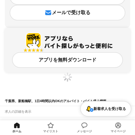
メールで受け取る
アプリを無料ダウンロード
千葉県、新船橋駅、1日4時間以内OKのアルバイト・バイト求人情報
新着求人を受け取る
求人の詳細を表示
条件を追加・変更して検索
ホーム
マイリスト
メッセージ
マイページ
市区町村を追加・変更
関連キーワード