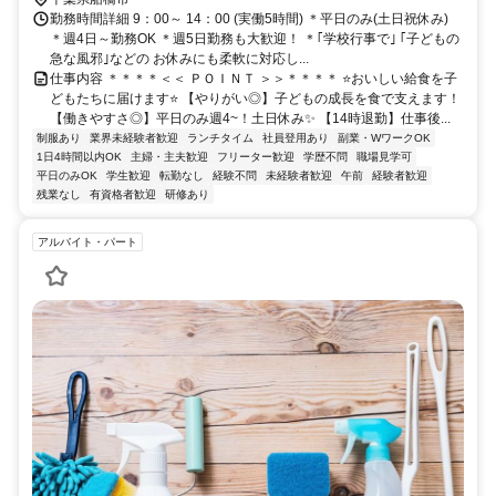
勤務時間詳細 9：00～ 14：00 (実働5時間) ＊平日のみ(土日祝休み)
＊週4日～勤務OK ＊週5日勤務も大歓迎！ ＊｢学校行事で｣ ｢子どもの
急な風邪｣などの お休みにも柔軟に対応し...
仕事内容 ＊＊＊＊＜＜ ＰＯＩＮＴ ＞＞＊＊＊＊ ⭐おいしい給食を子
どもたちに届けます⭐ 【やりがい◎】子どもの成長を食で支えます！
【働きやすさ◎】平日のみ週4~！土日休み✨ 【14時退勤】仕事後...
制服あり
業界未経験者歓迎
ランチタイム
社員登用あり
副業・WワークOK
1日4時間以内OK
主婦・主夫歓迎
フリーター歓迎
学歴不問
職場見学可
平日のみOK
学生歓迎
転勤なし
経験不問
未経験者歓迎
午前
経験者歓迎
残業なし
有資格者歓迎
研修あり
アルバイト・パート