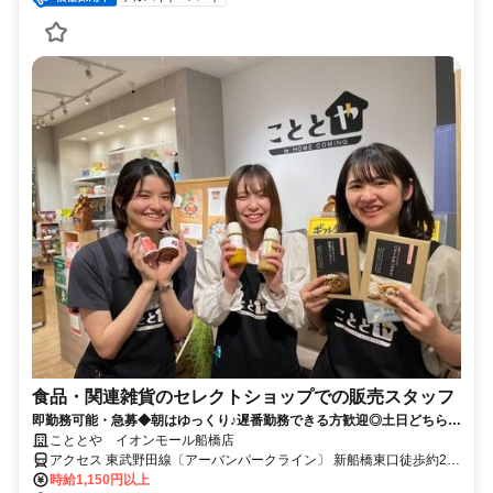
食品・関連雑貨のセレクトショップでの販売スタッフ
即勤務可能・急募◆朝はゆっくり♪遅番勤務できる方歓迎◎土日どちらか
を含む週3～4日でシフト相談OK！学生さんも働きやすい♪
こととや イオンモール船橋店
アクセス 東武野田線〔アーバンパークライン〕 新船橋東口徒歩約2
分、東葉高速線 東海神T4口徒歩約8分、京成本線 海神徒歩約12分 新
時給1,150円以上