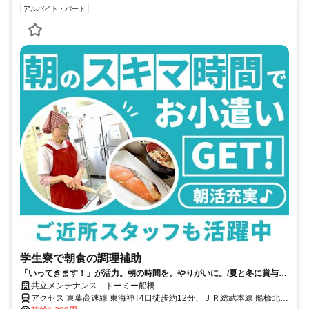
アルバイト・パート
学生寮で朝食の調理補助
「いってきます！」が活力。朝の時間を、やりがいに。/夏と冬に賞与支
給あり！未経験大歓迎♪
共立メンテナンス ドーミー船橋
アクセス 東葉高速線 東海神T4口徒歩約12分、ＪＲ総武本線 船橋北口