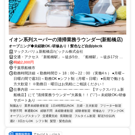
イオン系列スーパーの清掃業務ラウンダー(新船橋店)
オープニング◆未経験OK♪研修あり！髪色など自由/pbctk
マックスバリュ新船橋店/ピックル株式会社
交通・アクセス 「新船橋駅」～徒歩5分、「船橋駅」～徒歩17分 ★
車通勤OK ＜他、千葉エリアの複数店舗を運営管理していただきま
時給2,000円
す！＞
千葉県船橋市
勤務時間詳細 ＜勤務時間⏰＞ 18：00～22：00 （実働4ｈ） ●月曜～
日曜の間で週3日～勤務OK ●シフト制（月曜～日曜） ●長期で働ける
方大歓迎！ ※勤務日・曜日はお気軽にご相談ください！
仕事内容 ･━･━･━･━･━･━･━･━･━･━･━･ 【マックスバリュ新
船橋店】にて "清掃業務ラウンダー"大募集！！ ('▽')＜未経験OK♪研修
サポートあり ･━･━･━･━･━･━･━･━...
制服あり
業界未経験者歓迎
1日4時間以内OK
主婦・主夫歓迎
フリーター歓迎
学歴不問
車通勤OK
経験不問
未経験者歓迎
経験者歓迎
研修あり
ブランクOK
オープニングスタッフ
交通費支給
長期歓迎
フルタイム歓迎
駅近5分以内
週2・3日からOK
シフト制
髪型・髪色自由
アルバイト・パート