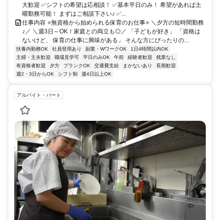
大歓迎 ✅シフトの希望は応相談！ ✅基本平日のみ！ 希望があれば土
曜勤務可能！ まずはご相談下さい♪ ✅...
仕事内容 ⭐無資格から始められる保育のお仕事⭐ ＼夕方の短時間勤務
♪／ ＼週3日～OK！家庭との両立も◎／ 「子どもが好き」 「資格は
ないけど、 保育の仕事に興味がある」 そんな方にぴったりの...
扶養内勤務OK
社員登用あり
副業・WワークOK
1日4時間以内OK
主婦・主夫歓迎
職場見学可
平日のみOK
午前
経験者歓迎
残業なし
有資格者歓迎
夕方
ブランクOK
交通費支給
まかないあり
長期歓迎
週2・3日からOK
シフト制
週4日以上OK
アルバイト・パート