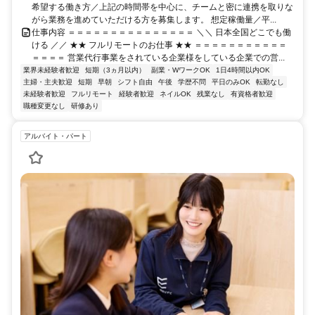
希望する働き方／上記の時間帯を中心に、チームと密に連携を取りな
がら業務を進めていただける方を募集します。 想定稼働量／平...
仕事内容 ＝＝＝＝＝＝＝＝＝＝＝＝＝＝＝ ＼＼ 日本全国どこでも働
ける ／／ ★★ フルリモートのお仕事 ★★ ＝＝＝＝＝＝＝＝＝＝＝
＝＝＝＝ 営業代行事業をされている企業様をしている企業での営...
業界未経験者歓迎
短期（3ヵ月以内）
副業・WワークOK
1日4時間以内OK
主婦・主夫歓迎
短期
早朝
シフト自由
午後
学歴不問
平日のみOK
転勤なし
未経験者歓迎
フルリモート
経験者歓迎
ネイルOK
残業なし
有資格者歓迎
職種変更なし
研修あり
アルバイト・パート