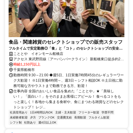
食品・関連雑貨のセレクトショップでの販売スタッフ
フルタイムで安定勤務◎「食」と「コト」のセレクトショップの安全・
安心な美味しいものに囲まれてのお仕事
こととや イオンモール船橋店
アクセス 東武野田線〔アーバンパークライン〕 新船橋東口徒歩約2
分、東葉高速線 東海神T4口徒歩約8分、京成本線 海神徒歩約12分 新
時給1,150円以上
船橋駅より徒歩1分
千葉県船橋市
勤務時間 9:30～21:00 ◆週5日、1日実働7時間45分のレギュラーワー
ク大歓迎！ ※1日実働4時間～、週3日～シフト相談OK ※土日祝に勤
務可能な方やラストまで勤務できる方、歓迎！
仕事内容 全国のおいしい食品を集めた「こととや」★「美味し
い！」「面白い！」をそのままお客様にアピール！ 食べるコトをも
っと楽しく！各地から集まる食材や、食にまつわる雑貨などのセレク
トショップ！ レジ...
社員登用あり
1日4時間以内OK
主婦・主夫歓迎
フリーター歓迎
学歴不問
未経験者歓迎
夕方
ブランクOK
交通費支給
長期歓迎
フルタイム歓迎
シフト制
社割あり
週4日以上OK