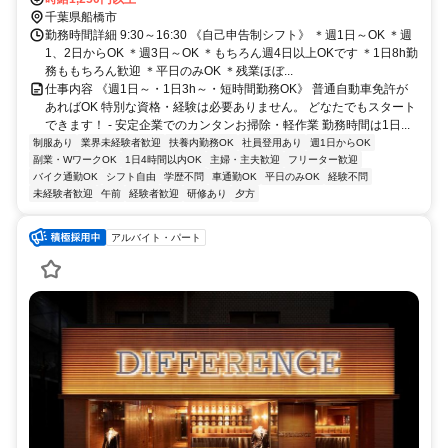
千葉県船橋市
勤務時間詳細 9:30～16:30 《自己申告制シフト》 ＊週1日～OK ＊週
1、2日からOK ＊週3日～OK ＊もちろん週4日以上OKです ＊1日8h勤
務ももちろん歓迎 ＊平日のみOK ＊残業ほぼ...
仕事内容 《週1日～・1日3h～・短時間勤務OK》 普通自動車免許が
あればOK 特別な資格・経験は必要ありません。 どなたでもスタート
できます！ - 安定企業でのカンタンお掃除・軽作業 勤務時間は1日...
制服あり
業界未経験者歓迎
扶養内勤務OK
社員登用あり
週1日からOK
副業・WワークOK
1日4時間以内OK
主婦・主夫歓迎
フリーター歓迎
バイク通勤OK
シフト自由
学歴不問
車通勤OK
平日のみOK
経験不問
未経験者歓迎
午前
経験者歓迎
研修あり
夕方
アルバイト・パート