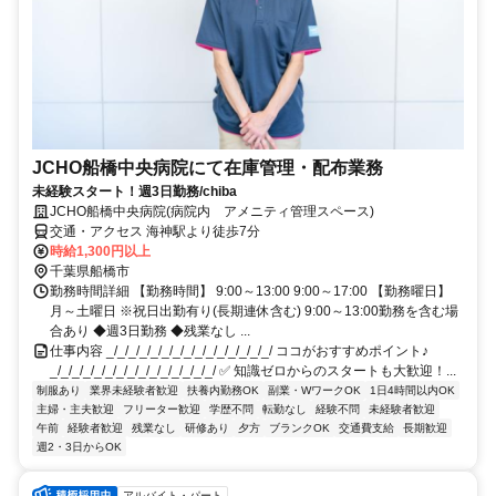
JCHO船橋中央病院にて在庫管理・配布業務
未経験スタート！週3日勤務/chiba
JCHO船橋中央病院(病院内 アメニティ管理スペース)
交通・アクセス 海神駅より徒歩7分
時給1,300円以上
千葉県船橋市
勤務時間詳細 【勤務時間】 9:00～13:00 9:00～17:00 【勤務曜日】
月～土曜日 ※祝日出勤有り(長期連休含む) 9:00～13:00勤務を含む場
合あり ◆週3日勤務 ◆残業なし ...
仕事内容 _/_/_/_/_/_/_/_/_/_/_/_/_/_/_/ ココがおすすめポイント♪
_/_/_/_/_/_/_/_/_/_/_/_/_/_/_/ ✅ 知識ゼロからのスタートも大歓迎！...
制服あり
業界未経験者歓迎
扶養内勤務OK
副業・WワークOK
1日4時間以内OK
主婦・主夫歓迎
フリーター歓迎
学歴不問
転勤なし
経験不問
未経験者歓迎
午前
経験者歓迎
残業なし
研修あり
夕方
ブランクOK
交通費支給
長期歓迎
週2・3日からOK
アルバイト・パート