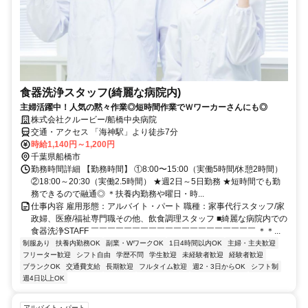
食器洗浄スタッフ(綺麗な病院内)
主婦活躍中！人気の黙々作業◎短時間作業でＷワーカーさんにも◎
株式会社クルービー/船橋中央病院
交通・アクセス 「海神駅」より徒歩7分
時給1,140円～1,200円
千葉県船橋市
勤務時間詳細 【勤務時間】 ①8:00〜15:00（実働5時間/休憩2時間）
②18:00～20:30（実働2.5時間） ★週2日～5日勤務 ★短時間でも勤
務できるので融通◎ ＊扶養内勤務や曜日・時...
仕事内容 雇用形態：アルバイト・パート 職種：家事代行スタッフ/家
政婦、医療/福祉専門職その他、飲食調理スタッフ ■綺麗な病院内での
食器洗浄STAFF ￣￣￣￣￣￣￣￣￣￣￣￣￣￣￣￣￣￣￣￣ ＊＊...
制服あり
扶養内勤務OK
副業・WワークOK
1日4時間以内OK
主婦・主夫歓迎
フリーター歓迎
シフト自由
学歴不問
学生歓迎
未経験者歓迎
経験者歓迎
ブランクOK
交通費支給
長期歓迎
フルタイム歓迎
週2・3日からOK
シフト制
週4日以上OK
アルバイト・パート