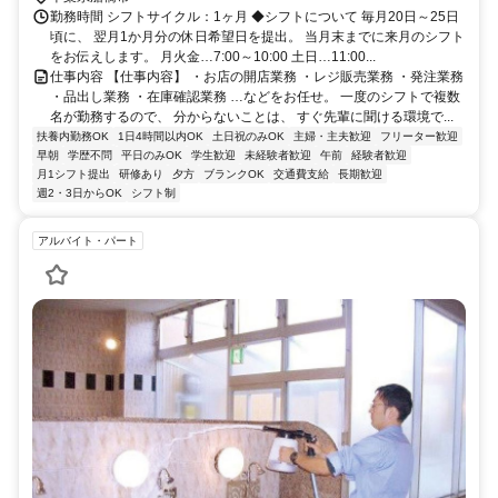
勤務時間 シフトサイクル：1ヶ月 ◆シフトについて 毎月20日～25日
頃に、 翌月1か月分の休日希望日を提出。 当月末までに来月のシフト
をお伝えします。 月火金…7:00～10:00 土日…11:00...
仕事内容 【仕事内容】 ・お店の開店業務 ・レジ販売業務 ・発注業務
・品出し業務 ・在庫確認業務 …などをお任せ。 一度のシフトで複数
名が勤務するので、 分からないことは、 すぐ先輩に聞ける環境で...
扶養内勤務OK
1日4時間以内OK
土日祝のみOK
主婦・主夫歓迎
フリーター歓迎
早朝
学歴不問
平日のみOK
学生歓迎
未経験者歓迎
午前
経験者歓迎
月1シフト提出
研修あり
夕方
ブランクOK
交通費支給
長期歓迎
週2・3日からOK
シフト制
アルバイト・パート