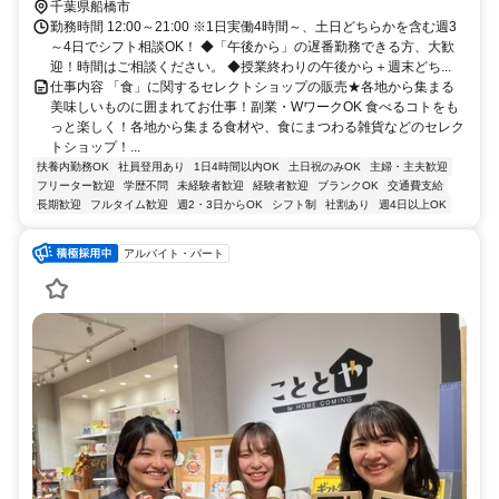
船橋駅より徒歩1分
千葉県船橋市
勤務時間 12:00～21:00 ※1日実働4時間～、土日どちらかを含む週3
～4日でシフト相談OK！ ◆「午後から」の遅番勤務できる方、大歓
迎！時間はご相談ください。 ◆授業終わりの午後から＋週末どち...
仕事内容 「食」に関するセレクトショップの販売★各地から集まる
美味しいものに囲まれてお仕事！副業・WワークOK 食べるコトをも
っと楽しく！各地から集まる食材や、食にまつわる雑貨などのセレク
トショップ！...
扶養内勤務OK
社員登用あり
1日4時間以内OK
土日祝のみOK
主婦・主夫歓迎
フリーター歓迎
学歴不問
未経験者歓迎
経験者歓迎
ブランクOK
交通費支給
長期歓迎
フルタイム歓迎
週2・3日からOK
シフト制
社割あり
週4日以上OK
アルバイト・パート