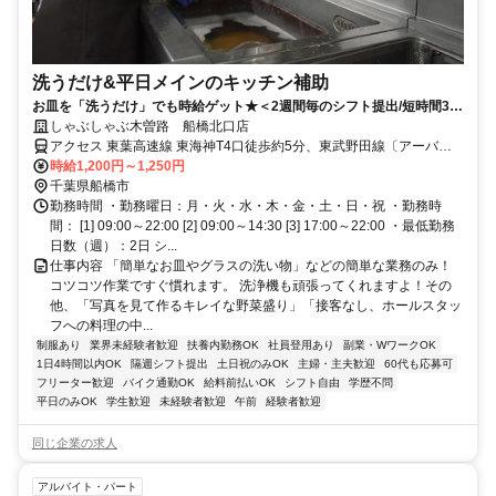
洗うだけ&平日メインのキッチン補助
お皿を「洗うだけ」でも時給ゲット★＜2週間毎のシフト提出/短時間3h
～/週2日～＞
しゃぶしゃぶ木曽路 船橋北口店
アクセス 東葉高速線 東海神T4口徒歩約5分、東武野田線〔アーバン
パークライン〕 船橋北口徒歩約6分、ＪＲ総武本線 船橋北口徒歩約6
時給1,200円～1,250円
分 船橋駅～徒歩6分
千葉県船橋市
勤務時間 ・勤務曜日：月・火・水・木・金・土・日・祝 ・勤務時
間： [1] 09:00～22:00 [2] 09:00～14:30 [3] 17:00～22:00 ・最低勤務
日数（週）：2日 シ...
仕事内容 「簡単なお皿やグラスの洗い物」などの簡単な業務のみ！
コツコツ作業ですぐ慣れます。 洗浄機も頑張ってくれますよ！その
他、「写真を見て作るキレイな野菜盛り」「接客なし、ホールスタッ
フへの料理の中...
制服あり
業界未経験者歓迎
扶養内勤務OK
社員登用あり
副業・WワークOK
1日4時間以内OK
隔週シフト提出
土日祝のみOK
主婦・主夫歓迎
60代も応募可
フリーター歓迎
バイク通勤OK
給料前払いOK
シフト自由
学歴不問
平日のみOK
学生歓迎
未経験者歓迎
午前
経験者歓迎
同じ企業の求人
アルバイト・パート