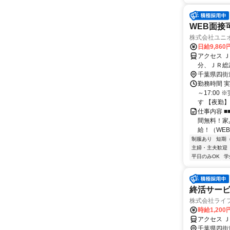
WEB面接
株式会社ユニ
日給9,860
アクセス 
分、ＪＲ総
駅、佐倉駅
千葉県四街
勤務時間 実
～17:00
す 【夜勤】 2
仕事内容 
間無料！家
給！（WEB
制服あり
短期
主婦・主夫歓迎
平日のみOK
学
終活サー
株式会社ライ
時給1,200
アクセス 
千葉県四街