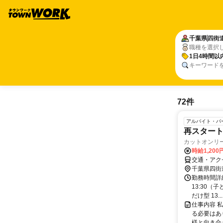
千葉県
四街
職種を選択
1日4時間以
キーワード
72件
アルバイト・パ
再スタート
カットオンリ
時給1,200
交通・アク
千葉県四街
勤務時間詳細 
13:30（
だけ型 13...
仕事内容 
る必要はあ
様と向き合