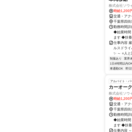
株式会社ソウ
時給1,20
交通・アク
千葉県四街
勤務時間詳細
◆始業時間
ます ◆扶養内
仕事内容 
ルスドライ
✨ ～ ⭐人
制服あり
業界
1日4時間以内O
車通勤OK
即日
アルバイト・パ
カーオー
株式会社ソウ
時給1,20
交通・アク
千葉県四街
勤務時間詳細
◆始業時間
ます ◆扶養内
仕事内容 