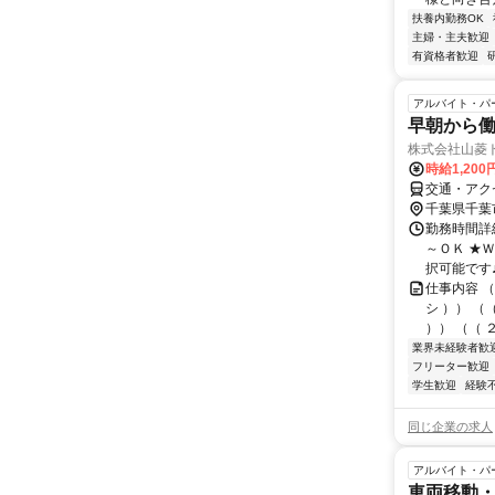
扶養内勤務OK
主婦・主夫歓迎
有資格者歓迎
アルバイト・パ
早朝から働
株式会社山菱
時給1,20
交通・アク
千葉県千葉
勤務時間詳細 
～ＯＫ ★
択可能です♪ 
仕事内容 
シ ）） 
）） （（ 
業界未経験者歓
フリーター歓迎
学生歓迎
経験
同じ企業の求人
アルバイト・パ
車両移動