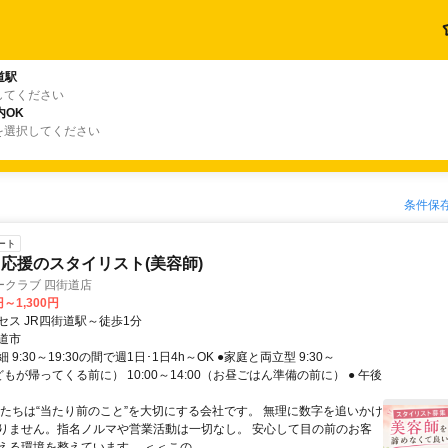
道駅
してください
内OK
を選択してください
条件保
ート
応援のスタイリスト(美容師)
ークラブ 四街道店
円～1,300円
セス JR四街道駅～徒歩1分
道市
9:30～19:30の間で週1日･1日4h～OK ●家庭と両立型 9:30～
子どもが帰ってくる前に） 10:00～14:00（お昼ごはん準備の前に） ● 午後
私たちは“当たり前のこと”を大切にする会社です。 無理に数字を追いかけ
りません。指名ノルマや営業活動は一切なし。 安心して目の前のお客
える環境を整えています。 ＜＜この...