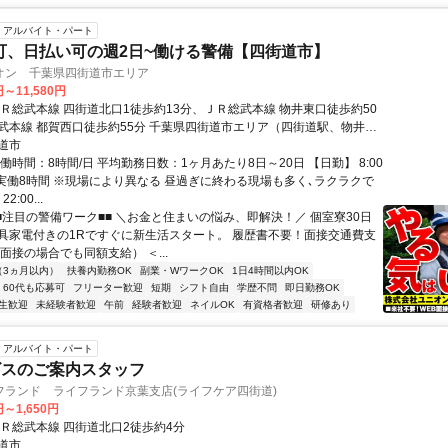
アルバイト・パート
可、日払い可の週2日~働ける警備【四街道市】
オン 千葉県四街道市エリア
円～11,580円
ＪＲ総武本線 四街道北口1徒歩約13分、ＪＲ総武本線 物井東口徒歩約50
武本線 都賀西口徒歩約55分 千葉県四街道市エリア（四街道駅、物井
、千葉駅等）
道市
働時間：8時間/日 平均勤務日数：1ヶ月あたり8日～20日 【日勤】 8:00
 ※実働8時間 ※現場により異なる 昼過ぎに終わる現場も多く､ラクラクで
2:00...
■■注目の警備ワーク■■ ＼お金と住まいの悩み、即解決！／ 個室寮30日
具家電付きの1Rですぐに新生活スタート。 履歴書不要！面接交通費支
面接の場合でも同額支給） ＜...
（3ヵ月以内）
扶養内勤務OK
副業・WワークOK
1日4時間以内OK
60代も応募可
フリーター歓迎
短期
シフト自由
学歴不問
即日勤務OK
生歓迎
未経験者歓迎
午前
経験者歓迎
ネイルOK
有資格者歓迎
研修あり
アルバイト・パート
ビスのご案内スタッフ
フランド ライフランド京葉支店(ライフケア四街道)
円～1,650円
ＪＲ総武本線 四街道北口2徒歩約4分
道市