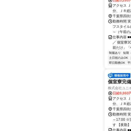
日給5,280
アクセス 
分、ＪＲ総
駅、佐倉駅
千葉県四街
勤務時間 
フスタイル
～（午前のみ
仕事内容 
／ 個室寮
前だけ」「
制服あり
短期
土日祝のみOK
即日勤務OK
平
個室寮完
株式会社ユニ
日給9,860
アクセス 
分、ＪＲ総
駅、佐倉駅
千葉県四街
勤務時間 実
～17:00
す 【夜勤】 2
仕事内容 