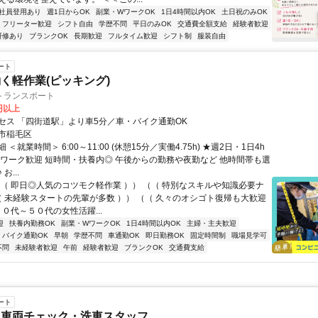
社員登用あり
週1日からOK
副業・WワークOK
1日4時間以内OK
土日祝のみOK
フリーター歓迎
シフト自由
学歴不問
平日のみOK
交通費全額支給
経験者歓迎
研修あり
ブランクOK
長期歓迎
フルタイム歓迎
シフト制
服装自由
ート
く軽作業(ピッキング)
トランスポート
0円以上
セス 「四街道駅」より車5分／車・バイク通勤OK
市稲毛区
＜就業時間＞ 6:00～11:00 (休憩15分／実働4.75h) ★週2日・1日4h
Ｗワーク歓迎 短時間・扶養内◎ 午後からの勤務や夜勤など 他時間帯も選
お...
（（ 即日◎人気のコツモク軽作業 ）） （（ 特別なスキルや知識必要ナ
（（ 未経験スタートの先輩が多数 ）） （（ 久々のオシゴト復帰も大歓迎
２０代～５０代の女性活躍...
迎
扶養内勤務OK
副業・WワークOK
1日4時間以内OK
主婦・主夫歓迎
バイク通勤OK
早朝
学歴不問
車通勤OK
即日勤務OK
固定時間制
職場見学可
不問
未経験者歓迎
午前
経験者歓迎
ブランクOK
交通費支給
ート
・車両チェック・洗車スタッフ