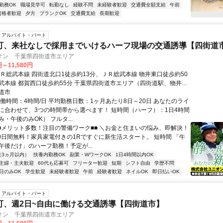
勤務OK
職場見学可
転勤なし
経験不問
未経験者歓迎
交通費全額支給
午前
資格者歓迎
夕方
ブランクOK
交通費支給
長期歓迎
アルバイト・パート
可、来社なしで採用までいけるハーフ現場の交通誘導【四街道
オン 千葉県四街道市エリア
円～11,580円
ＪＲ総武本線 四街道北口1徒歩約13分、ＪＲ総武本線 物井東口徒歩約50
武本線 都賀西口徒歩約55分 千葉県四街道市エリア（四街道駅、物井
、千葉駅等）
道市
実働時間：4時間/日 平均勤務日数：1ヶ月あたり8日～20日 あなたのライ
に合わせて、3つの時間帯から選べます！ 短時間（ハーフ）：1日4時間
・午後のみOK） フルタ...
■■メリット多数！注目の警備ワーク■■ ＼お金と住まいの悩み、即解決！
30日間無料！家具家電付きの1Rですぐに新生活スタート。 短時間 「午
午後だけ」のハーフ勤務！予定が...
（3ヵ月以内）
扶養内勤務OK
副業・WワークOK
1日4時間以内OK
主婦・主夫歓迎
60代も応募可
フリーター歓迎
短期
シフト自由
学歴不問
日のみOK
学生歓迎
未経験者歓迎
午前
経験者歓迎
ネイルOK
即日払いOK
アルバイト・パート
可、週2日~自由に働ける交通誘導【四街道市】
オン 千葉県四街道市エリア