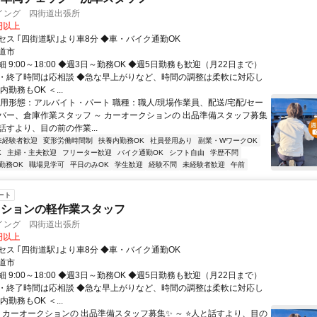
イング 四街道出張所
0円以上
セス ｢四街道駅｣より車8分 ◆車・バイク通勤OK
道市
 9:00～18:00 ◆週3日～勤務OK ◆週5日勤務も歓迎（月22日まで）
・終了時間は応相談 ◆急な早上がりなど、時間の調整は柔軟に対応し
勤務もOK ＜...
雇用形態：アルバイト・パート 職種：職人/現場作業員、配送/宅配/セー
バー、倉庫作業スタッフ ～ カーオークションの 出品準備スタッフ募集
と話すより、目の前の作業...
未経験者歓迎
変形労働時間制
扶養内勤務OK
社員登用あり
副業・WワークOK
K
主婦・主夫歓迎
フリーター歓迎
バイク通勤OK
シフト自由
学歴不問
勤務OK
職場見学可
平日のみOK
学生歓迎
経験不問
未経験者歓迎
午前
ート
クションの軽作業スタッフ
イング 四街道出張所
0円以上
セス ｢四街道駅｣より車8分 ◆車・バイク通勤OK
道市
 9:00～18:00 ◆週3日～勤務OK ◆週5日勤務も歓迎（月22日まで）
・終了時間は応相談 ◆急な早上がりなど、時間の調整は柔軟に対応し
勤務もOK ＜...
～ カーオークションの 出品準備スタッフ募集✨ ～ ⭐人と話すより、目の