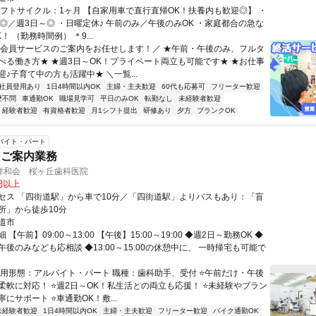
シフトサイクル：1ヶ月 【自家用車で直行直帰OK！扶養内も歓迎◎】 ・
～◎／週3日～◎ ・日曜定休♪ 午前のみ／午後のみOK ・家庭都合の急な
！ （勤務時間例） ＊9...
＼会員サービスのご案内をお任せします！／ ★午前・午後のみ、フルタ
べる働き方★ ★週3日～OK！プライベート両立も可能です★ ★お仕事
♪子育て中の方も活躍中★ ＼一覧...
社員登用あり
1日4時間以内OK
主婦・主夫歓迎
60代も応募可
フリーター歓迎
歴不問
車通勤OK
職場見学可
平日のみOK
転勤なし
未経験者歓迎
経験者歓迎
有資格者歓迎
月1シフト提出
研修あり
夕方
ブランクOK
バイト・パート
・ご案内業務
祥和会 桜ヶ丘歯科医院
0円以上
セス 「四街道駅」から車で10分／「四街道駅」よりバスもあり：「盲
所」から徒歩10分
道市
【午前】09:00～13:00 【午後】15:00～19:00 ◆週2日～勤務OK ◆
後のみなども応相談 ◆13:00～15:00の休憩中に、 一時帰宅も可能で
雇用形態：アルバイト・パート 職種：歯科助手、受付 ⭐午前だけ・午後
柔軟に対応！ ⭐週2日～OK！私生活との両立も応援！ ⭐未経験やブラン
にサポート ⭐車通勤OK！敷...
未経験者歓迎
1日4時間以内OK
主婦・主夫歓迎
フリーター歓迎
バイク通勤OK