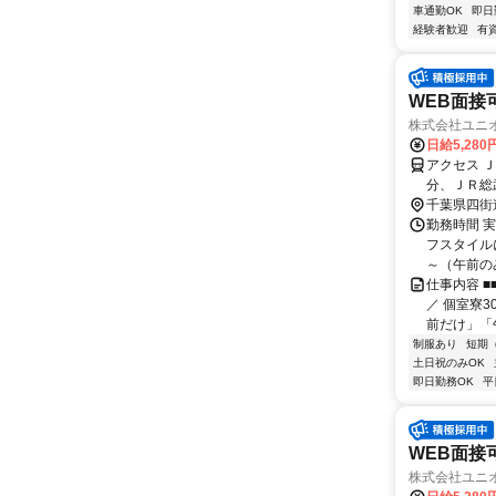
車通勤OK
即日
経験者歓迎
有
WEB面接
株式会社ユニ
日給5,280
アクセス 
分、ＪＲ総
駅、佐倉駅
千葉県四街
勤務時間 
フスタイル
～（午前のみ
仕事内容 
／ 個室寮
前だけ」「
制服あり
短期
土日祝のみOK
即日勤務OK
平
WEB面接
株式会社ユニ