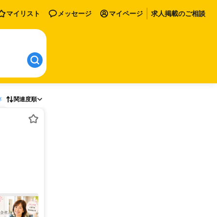
マイリスト
メッセージ
マイページ
求人掲載のご相談
存
関連度順