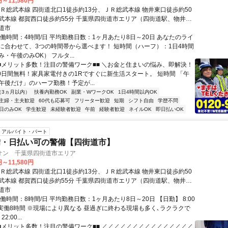
円～11,580円
ＪＲ総武本線 四街道北口1徒歩約13分、ＪＲ総武本線 物井東口徒歩約50
武本線 都賀西口徒歩約55分 千葉県四街道市エリア（四街道駅、物井
、千葉駅等）
道市
実働時間：4時間/日 平均勤務日数：1ヶ月あたり8日～20日 あなたのライ
に合わせて、3つの時間帯から選べます！ 短時間（ハーフ）：1日4時間
・午後のみOK） フルタ...
■■メリット多数！注目の警備ワーク■■ ＼お金と住まいの悩み、即解決！
30日間無料！家具家電付きの1Rですぐに新生活スタート。 短時間 「午
午後だけ」のハーフ勤務！予定が...
（3ヵ月以内）
扶養内勤務OK
副業・WワークOK
1日4時間以内OK
主婦・主夫歓迎
60代も応募可
フリーター歓迎
短期
シフト自由
学歴不問
日のみOK
学生歓迎
未経験者歓迎
午前
経験者歓迎
ネイルOK
即日払いOK
アルバイト・パート
備・日払い可の警備【四街道市】
オン 千葉県四街道市エリア
円～11,580円
ＪＲ総武本線 四街道北口1徒歩約13分、ＪＲ総武本線 物井東口徒歩約50
武本線 都賀西口徒歩約55分 千葉県四街道市エリア（四街道駅、物井
、千葉駅等）
道市
働時間：8時間/日 平均勤務日数：1ヶ月あたり8日～20日 【日勤】 8:00
 ※実働8時間 ※現場により異なる 昼過ぎに終わる現場も多く､ラクラクで
2:00...
■■メリット多数！注目の警備ワーク■■ ／／／／／／／／／／／／／／／