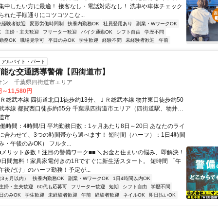
集中したい方に最適！ 接客なし・電話対応なし！ 洗車や車体チェック
られた手順通りにコツコツこな...
未経験者歓迎
変形労働時間制
扶養内勤務OK
社員登用あり
副業・WワークOK
K
主婦・主夫歓迎
フリーター歓迎
バイク通勤OK
シフト自由
学歴不問
勤務OK
職場見学可
平日のみOK
学生歓迎
経験不問
未経験者歓迎
午前
アルバイト・パート
可能な交通誘導警備【四街道市】
オン 千葉県四街道市エリア
円～11,580円
ＪＲ総武本線 四街道北口1徒歩約13分、ＪＲ総武本線 物井東口徒歩約50
武本線 都賀西口徒歩約55分 千葉県四街道市エリア（四街道駅、物井
、千葉駅等）
道市
実働時間：4時間/日 平均勤務日数：1ヶ月あたり8日～20日 あなたのライ
に合わせて、3つの時間帯から選べます！ 短時間（ハーフ）：1日4時間
・午後のみOK） フルタ...
■■メリット多数！注目の警備ワーク■■ ＼お金と住まいの悩み、即解決！
30日間無料！家具家電付きの1Rですぐに新生活スタート。 短時間 「午
午後だけ」のハーフ勤務！予定が...
（3ヵ月以内）
扶養内勤務OK
副業・WワークOK
1日4時間以内OK
主婦・主夫歓迎
60代も応募可
フリーター歓迎
短期
シフト自由
学歴不問
日のみOK
学生歓迎
未経験者歓迎
午前
経験者歓迎
ネイルOK
即日払いOK