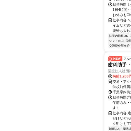
勤務時間 
1日4時間
お休みもOK
仕事内容 
イムなど選
復帰も大歓迎
扶養内勤務OK
シフト自由
学
交通費全額支給
アル
歯科助手
医療法人社団
時給1,20
交通・アク
学校前停留
千葉県四街
勤務時間詳細 
午前のみ・午
す！
仕事内容 
だけなども
ク明けも丁寧
制服あり
業界