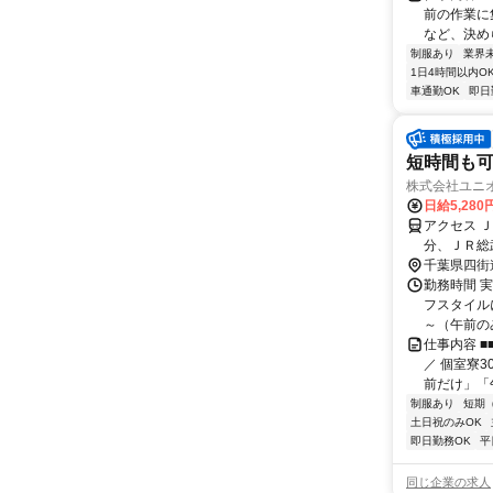
前の作業に
など、決め
制服あり
業界
1日4時間以内O
車通勤OK
即日
短時間も
株式会社ユニ
日給5,280
アクセス 
分、ＪＲ総
駅、佐倉駅
千葉県四街
勤務時間 
フスタイル
～（午前のみ
仕事内容 
／ 個室寮
前だけ」「
制服あり
短期
土日祝のみOK
即日勤務OK
平
同じ企業の求人