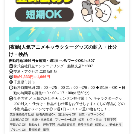
(夜勤)人気アニメキャラクターグッズの封入・仕分
け・検品
夜勤時給1666円★短期・週1日～♪WワークOK/he807
株式会社日立エンジニアリング 船橋支店/he807
交通・アクセス 二俣新町駅
時給1,333円～1,666円
千葉県市川市
勤務時間詳細 20：00～翌5：00 21：00～翌6：00 ◆週1日～OK ▼日
勤の時間帯も募集中 9：00～17：00(休憩60分)
仕事内容 ／ 人気のお仕事★ カンタン軽作業！ ＼ キャラクターグッ
ズの封入・ 仕分け・検品のお仕事をお任せします♪ くじの景品などの
小型商品がメインです◎ ✅週1日～OK！ ✅重い物もなし！...
業界未経験者歓迎
扶養内勤務OK
週1日からOK
副業・WワークOK
土日祝のみOK
主婦・主夫歓迎
フリーター歓迎
短期
シフト自由
学歴不問
平日のみOK
転勤なし
経験不問
未経験者歓迎
経験者歓迎
残業なし
研修あり
ブランクOK
長期歓迎
単発