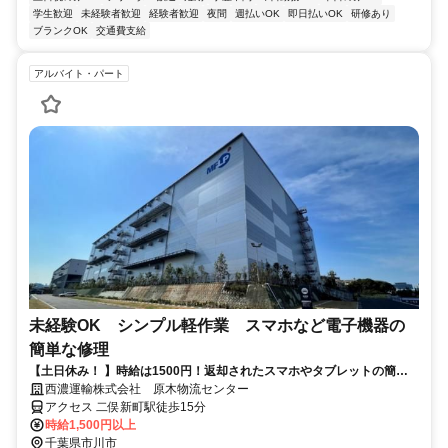
学生歓迎
未経験者歓迎
経験者歓迎
夜間
週払いOK
即日払いOK
研修あり
ブランクOK
交通費支給
アルバイト・パート
未経験OK シンプル軽作業 スマホなど電子機器の
簡単な修理
【土日休み！ 】時給は1500円！返却されたスマホやタブレットの簡単
な修理や部品交換を行います
西濃運輸株式会社 原木物流センター
アクセス 二俣新町駅徒歩15分
時給1,500円以上
千葉県市川市