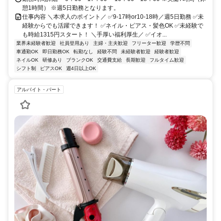
憩1時間） ※週5日勤務となります。
仕事内容 ＼本求人のポイント／ ✅9-17時or10-18時／週5日勤務 ✅未
経験からでも活躍できます！ ✅ネイル・ピアス・髪色OK ✅未経験で
も時給1315円スタート！ ＼手厚い福利厚生／ ✅イオ...
業界未経験者歓迎
社員登用あり
主婦・主夫歓迎
フリーター歓迎
学歴不問
車通勤OK
即日勤務OK
転勤なし
経験不問
未経験者歓迎
経験者歓迎
ネイルOK
研修あり
ブランクOK
交通費支給
長期歓迎
フルタイム歓迎
シフト制
ピアスOK
週4日以上OK
アルバイト・パート