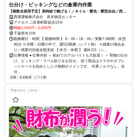
仕分け・ピッキングなどの倉庫内作業
【複数名採用予定】高時給で稼げる！／ネイル・髪色・髪型自由／西船
橋駅よりバス送迎あり
西濃運輸株式会社 原木物流センター
アクセス 二俣新町駅徒歩15分
時給1,500円～2,000円
千葉県市川市
勤務曜日・時間 【 勤務時間 】 9：00～18：00／実働7.5時間・休憩
90分 ※月曜～日曜の中で、週5日勤務（シフト制） ※残業の場合あ
り／残業代別途全額支給 【 休日・休暇 】 週休2日（シ...
仕事情報 ● 仕事内容 ＜ 初めてのアルバイトも大歓迎！ ＞ 荷物の仕分
け、ピッキング・ラベル貼りをお任せ。 扱う製品はスマホやタブレ
ットケースを始めとした小物類がメインです。 作業ノルマなし。自
分...
主婦・主夫歓迎
シフト制
アルバイト・パート