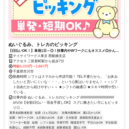
ぬいぐるみ、トレカのピッキング
【日払いOK！】単発1日～◎！扶養内やWワークにもオススメ◎かんた
んWEB登録で好きな時に働ける♪
テイケイワークス東京 西船橋支店
アクセス 二俣新町駅から徒歩7分
時給1,333円～1,667円
千葉県市川市
勤務時間 シフトはスマホから申請可能！ TEL不要だから、「お休み
したいと言いにくいな・・・」という心配はいりません！ ＜＜シフ
ト自由だから続けやすい＞＞ ★シフトの融通◎ ★スキマ時間や空い
ている...
仕事内容 ぬいぐるみ、トレカのピッキング ///////////////////////////////////////
(σ'u')σ【全額日払い・現金手渡しOK】 スグに働きたい方にもピッタ
リ◎ ...
業界未経験者歓迎
短期（3ヵ月以内）
扶養内勤務OK
週1日からOK
副業・WワークOK
土日祝のみOK
主婦・主夫歓迎
資格取得支援あり
フリーター歓迎
短期
シフト自由
学歴不問
職場見学可
平日のみOK
学生歓迎
転勤なし
経験不問
未経験者歓迎
経験者歓迎
週払いOK