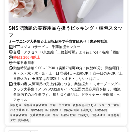
SNSで話題の美容用品を扱うピッキング・梱包スタッ
フ
オープニング大募集☆土日祝勤務で手当支給あり！未経験歓迎
NTTロジスコサービス 千葉物流センター
交通・アクセス JR京葉線「二俣新町駅」より徒歩5分／各線「西船橋
駅」より自転車で約9分
時給1,200円以上
千葉県市川市
勤務時間詳細 9:00～17:30（実働7時間30分／休憩60分） 勤務曜日：
月・火・水・木・金・土・日 ◎週4日～勤務OK！ ◎平日のみOK（土
日祝休み） ★残業は希望制！ ＜する・しない＞はご...
仕事内容 人気商品の売上好調につき、業務拡大！ ＼オープニングス
タッフ大募集！／ SNSや動画サイトで話題の美容用品を扱う、物流
倉庫内でのお仕事です。 取り扱う商品は、ドライヤー・美顔器・ヘ
アオイル...
制服あり
業界未経験者歓迎
主婦・主夫歓迎
資格取得支援あり
フリーター歓迎
バイク通勤OK
学歴不問
即日勤務OK
固定時間制
転勤なし
経験不問
未経験者歓迎
交通費全額支給
午前
経験者歓迎
残業なし
週払いOK
研修あり
夕方
賞与あり