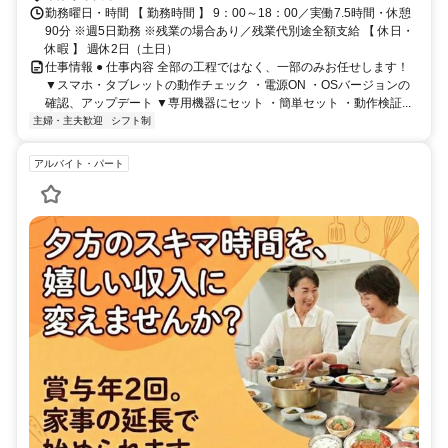
勤務曜日・時間 【 勤務時間 】 9：00～18：00／実働7.5時間・休憩
90分 ※週5日勤務 ※残業の場合あり／残業代別途全額支給 【 休日・
休暇 】 週休2日（土日）
仕事情報 ● 仕事内容 全部の工程ではなく、一部のみお任せします！
▼スマホ・タブレットの動作チェック ・電源ON ・OSバージョンの
確認、アップデート ▼専用機器にセット ・簡単セット ・動作検証...
主婦・主夫歓迎
シフト制
アルバイト・パート