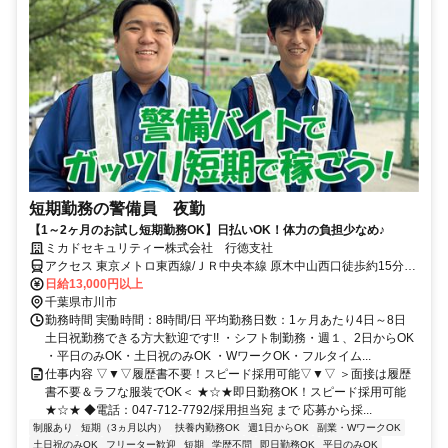
短期勤務の警備員 夜勤
【1～2ヶ月のお試し短期勤務OK】日払いOK！体力の負担少なめ♪
ミカドセキュリティー株式会社 行徳支社
アクセス 東京メトロ東西線/ＪＲ中央本線 原木中山西口徒歩約15分、
ＪＲ京葉線 二俣新町徒歩約23分、ＪＲ武蔵野線 西船橋南口徒歩約24
日給13,000円以上
分
千葉県市川市
勤務時間 実働時間：8時間/日 平均勤務日数：1ヶ月あたり4日～8日
土日祝勤務できる方大歓迎です!! ・シフト制勤務・週１、2日からOK
・平日のみOK・土日祝のみOK ・WワークOK・フルタイム...
仕事内容 ▽▼▽履歴書不要！スピード採用可能▽▼▽ ＞面接は履歴
書不要＆ラフな服装でOK＜ ★☆★即日勤務OK！スピード採用可能
★☆★ ◆電話：047-712-7792/採用担当宛 まで 応募から採...
制服あり
短期（3ヵ月以内）
扶養内勤務OK
週1日からOK
副業・WワークOK
土日祝のみOK
フリーター歓迎
短期
学歴不問
即日勤務OK
平日のみOK