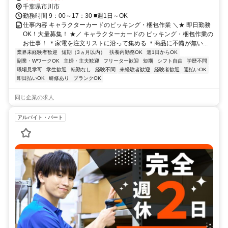
千葉県市川市
勤務時間 9：00～17：30 ■週1日～OK
仕事内容 キャラクターカードのピッキング・梱包作業 ＼★ 即日勤務
OK！大量募集！ ★／ キャラクターカードの ピッキング・梱包作業の
お仕事！ ＊家電を注文リストに沿って集める ＊商品に不備が無い...
業界未経験者歓迎
短期（3ヵ月以内）
扶養内勤務OK
週1日からOK
副業・WワークOK
主婦・主夫歓迎
フリーター歓迎
短期
シフト自由
学歴不問
職場見学可
学生歓迎
転勤なし
経験不問
未経験者歓迎
経験者歓迎
週払いOK
即日払いOK
研修あり
ブランクOK
同じ企業の求人
アルバイト・パート