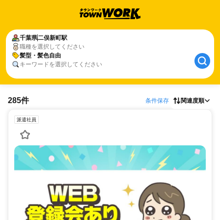
千葉県
二俣新町駅
職種を選択してください
髪型・髪色自由
キーワードを選択してください
285件
条件保存
関連度順
派遣社員