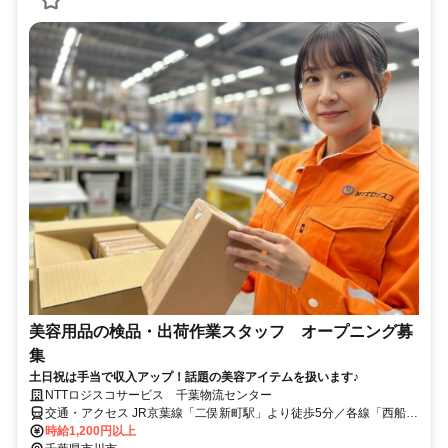
美容用品の検品・出荷作業スタッフ オープニング募
集
土日祝は手当で収入アップ！話題の美容アイテムを扱います♪
NTTロジスコサービス 千葉物流センター
交通・アクセス JR京葉線「二俣新町駅」より徒歩5分／各線「西船橋
駅」より自転車で約9分
時給1,200円以上