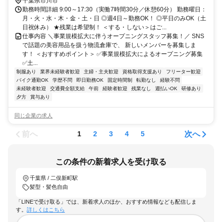
千葉県市川市
勤務時間詳細 9:00～17:30（実働7時間30分／休憩60分） 勤務曜日：
月・火・水・木・金・土・日 ◎週4日～勤務OK！ ◎平日のみOK（土
日祝休み） ★残業は希望制！ ＜する・しない＞はご...
仕事内容 ＼事業規模拡大に伴うオープニングスタッフ募集！／ SNS
で話題の美容用品を扱う物流倉庫で、 新しいメンバーを募集しま
す！ ＜おすすめポイント＞ ✅事業規模拡大によるオープニング募集
✅土...
制服あり
業界未経験者歓迎
主婦・主夫歓迎
資格取得支援あり
フリーター歓迎
バイク通勤OK
学歴不問
即日勤務OK
固定時間制
転勤なし
経験不問
未経験者歓迎
交通費全額支給
午前
経験者歓迎
残業なし
週払いOK
研修あり
夕方
賞与あり
同じ企業の求人
前へ
次へ
1
2
3
4
5
この条件の新着求人を受け取る
千葉県 / 二俣新町駅
髪型・髪色自由
「LINEで受け取る」では、新着求人のほか、おすすめ情報なども配信しま
す。
詳しくはこちら