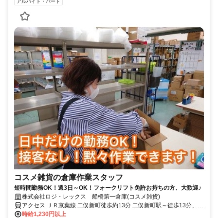
アルバイト・パート
コスメ雑貨の倉庫作業スタッフ
短時間勤務OK！週3日～OK！フォークリフト免許お持ちの方、大歓迎♪
株式会社ロジ・レックス 船橋第一倉庫(コスメ雑貨)
アクセス ＪＲ京葉線 二俣新町徒歩約13分 二俣新町駅～徒歩13分、西
船橋駅～自転車17分、原木中山駅～自転車13分、船橋駅～バス15分
時給1,230円以上