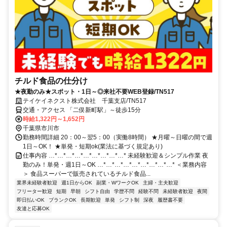
チルド食品の仕分け
★夜勤のみ★スポット・1日～◎来社不要WEB登録/TN517
テイケイネクスト株式会社 千葉支店/TN517
交通・アクセス 「二俣新町駅」～徒歩15分
時給1,322円～1,652円
千葉県市川市
勤務時間詳細 20：00～翌5：00（実働8時間） ★月曜～日曜の間で週
1日～OK！ ★単発・短期ok(業法に基づく規定あり)
仕事内容 …*…*…*…*…*…*…*…*…* 未経験歓迎＆シンプル作業 夜
勤のみ！単発・週1日～OK …*…*…*…*…*…*…*…*…* ＜業務内容
＞ 食品スーパーで販売されているチルド食品...
業界未経験者歓迎
週1日からOK
副業・WワークOK
主婦・主夫歓迎
フリーター歓迎
短期
早朝
シフト自由
学歴不問
経験不問
未経験者歓迎
夜間
即日払いOK
ブランクOK
長期歓迎
単発
シフト制
深夜
履歴書不要
友達と応募OK