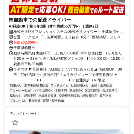
軽自動車での配送ドライバー
AT限定OK｜賞与年2回（昨年実績55万円✨）｜週休2日
株式会社紀文フレッシュシステム(株式会社マイワーク 千葉物流セン
ター内)
交通・アクセス 「二俣新町駅」より徒歩16分 /「西船橋駅」より車9
分
月給202,000円
千葉県船橋市
勤務時間詳細 実働時間：1日あたり8時間 平均勤務日数：1ヶ月あた
り20日 〜 21日 ＼選べる勤務時間／ ①5:00～14:00 ②6:00～15:00 ※
残業月平均30時間
仕事内容 ◤普通免許（AT限定）だけで始められる◢ 未経験OK！30
代～50代活躍中✨ 賞与年2回！大手食品グループで安定勤務◎ ✦・
┈┈┈┈┈ ・✦✦・┈┈┈┈┈ ・✦ ✅ 普通免許（AT限定...
制服あり
業界未経験者歓迎
ランチタイム
社員登用あり
主婦・主夫歓迎
フリーター歓迎
バイク通勤OK
学歴不問
車通勤OK
固定時間制
職場見学可
転勤なし
経験不問
未経験者歓迎
交通費全額支給
経験者歓迎
賞与あり
ブランクOK
長期歓迎
髪型・髪色自由
アルバイト・パート