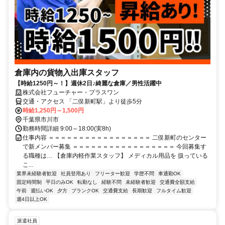
倉庫内の貨物入出庫スタッフ
【時給1250円～！】週休2日♪綺麗な倉庫／男性活躍中
株式会社フューチャー・プラスワン
交通・アクセス 「二俣新町駅」より徒歩5分
時給1,250円～1,500円
千葉県市川市
勤務時間詳細 9:00～18:00(実8h)
仕事内容 ＝＝＝＝＝＝＝＝＝＝＝＝＝＝＝＝＝ 二俣新町のセンター
で新メンバー募集 ＝＝＝＝＝＝＝＝＝＝＝＝＝＝＝＝＝ 今回募集す
る職種は… 【倉庫内軽作業スタッフ】 メディカル用品を 扱っている
こ...
業界未経験者歓迎
社員登用あり
フリーター歓迎
学歴不問
車通勤OK
固定時間制
平日のみOK
転勤なし
経験不問
未経験者歓迎
交通費全額支給
午前
週払いOK
夕方
ブランクOK
交通費支給
長期歓迎
フルタイム歓迎
週4日以上OK
派遣社員