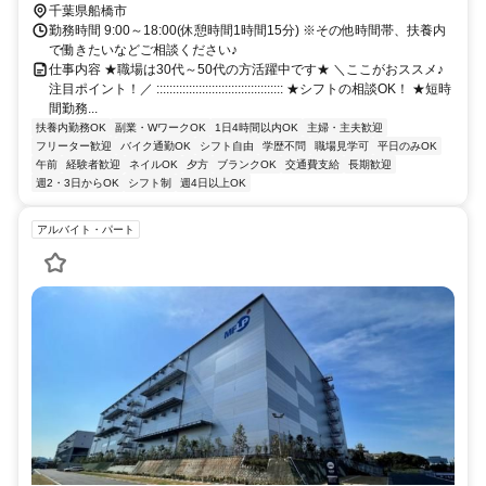
千葉県船橋市
勤務時間 9:00～18:00(休憩時間1時間15分) ※その他時間帯、扶養内
で働きたいなどご相談ください♪
仕事内容 ★職場は30代～50代の方活躍中です★ ＼ここがおススメ♪
注目ポイント！／ ::::::::::::::::::::::::::::::::::::::: ★シフトの相談OK！ ★短時
間勤務...
扶養内勤務OK
副業・WワークOK
1日4時間以内OK
主婦・主夫歓迎
フリーター歓迎
バイク通勤OK
シフト自由
学歴不問
職場見学可
平日のみOK
午前
経験者歓迎
ネイルOK
夕方
ブランクOK
交通費支給
長期歓迎
週2・3日からOK
シフト制
週4日以上OK
アルバイト・パート