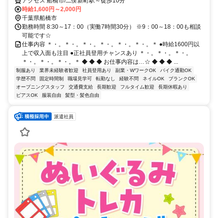
アクセス 船橋市/二俣新町駅～徒歩10分
時給1,600円～2,000円
千葉県船橋市
勤務時間 8:30～17：00（実働7時間30分） ※9：00～18：00も相談
可能です☆
仕事内容 ＊・。＊・。＊・。＊・。＊・。＊・。＊ ●時給1600円以
上で収入面も注目 ●正社員登用チャンスあり ＊・。＊・。＊・。
＊・。＊・。＊・。＊ ◆ ◆ ◆ お仕事内容は…☆ ◆ ◆ ◆ ...
制服あり
業界未経験者歓迎
社員登用あり
副業・WワークOK
バイク通勤OK
学歴不問
固定時間制
職場見学可
転勤なし
経験不問
ネイルOK
ブランクOK
オープニングスタッフ
交通費支給
長期歓迎
フルタイム歓迎
長期休暇あり
ピアスOK
服装自由
髪型・髪色自由
派遣社員