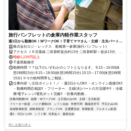
旅行パンフレットの倉庫内軽作業スタッフ
週3日から勤務OK！WワークOK！子育てママさん・主婦・主夫パート活
躍中！土日定休◎
株式会社ロジ・レックス 船橋第一倉庫(旅行パンフレット)
アクセス ＪＲ京葉線 二俣新町徒歩約13分 二俣新町駅～徒歩13分、西
船橋駅～自転車17分、原木中山駅～自転車13分、船橋駅～バス15分
時給1,230円以上
千葉県船橋市
勤務時間 ？？以下のいずれかのシフトとなります。 9:15～16:00(休
憩1時間15分) 9:15～18:00(休憩1時間15分) 10:15～17:00(休憩1時間
15分) ※その他時間帯もご相談...
仕事内容 ＼注目ポイント！／ ・週3日からOK!! ・オンライン面接OK!!
・勤務時間応相談!! ・フリーター、主婦(夫)パートの方活躍中!! ・冷蔵
庫/電子レンジ/電気ポット完備!! ・扶養内勤務...
扶養内勤務OK
副業・WワークOK
土日祝のみOK
主婦・主夫歓迎
フリーター歓迎
バイク通勤OK
シフト自由
学歴不問
職場見学可
平日のみOK
未経験者歓迎
経験者歓迎
ブランクOK
交通費支給
長期歓迎
フルタイム歓迎
週2・3日からOK
シフト制
社割あり
服装自由
同じ企業の求人