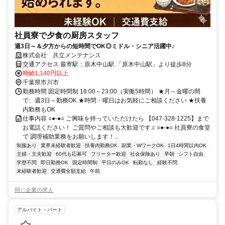
社員寮で夕食の厨房スタッフ
週3日～＆夕方からの短時間でOK◎ミドル・シニア活躍中♪
株式会社 共立メンテナンス
交通アクセス 最寄駅：原木中山駅 「原木中山駅」より徒歩8分
時給1,140円以上
千葉県市川市
勤務時間 固定時間制 18:00～23:00（実働5時間） ★月～金曜の間
で、週3日～勤務OK ★時間・曜日はお気軽にご相談ください ★扶養
内勤務もOK
仕事内容 ○●-●○ ご興味を持っていただけたら 【047-328-1225】まで
お電話ください！ ご質問やご相談も大歓迎です♫ ○●-●○ 社員寮の食堂
で 調理補助業務をお願いします！...
制服あり
業界未経験者歓迎
扶養内勤務OK
副業・WワークOK
1日4時間以内OK
主婦・主夫歓迎
60代も応募可
フリーター歓迎
社会保険あり
早朝
シフト自由
学歴不問
即日勤務OK
固定時間制
平日のみOK
転勤なし
経験不問
未経験者歓迎
交通費全額支給
午前
同じ企業の求人
アルバイト・パート