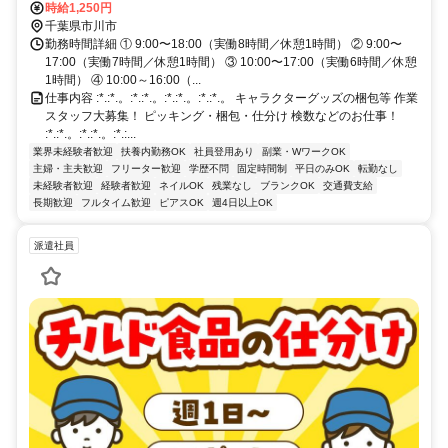
時給1,250円
千葉県市川市
勤務時間詳細 ① 9:00〜18:00（実働8時間／休憩1時間） ② 9:00〜
17:00（実働7時間／休憩1時間） ③ 10:00〜17:00（実働6時間／休憩
1時間） ④ 10:00～16:00（...
仕事内容 :*.:*.。:*.:*.。:*.:*.。:*.:*.。 キャラクターグッズの梱包等 作業
スタッフ大募集！ ピッキング・梱包・仕分け 検数などのお仕事！
:*.:*.。:*.:*.。:*.:...
業界未経験者歓迎
扶養内勤務OK
社員登用あり
副業・WワークOK
主婦・主夫歓迎
フリーター歓迎
学歴不問
固定時間制
平日のみOK
転勤なし
未経験者歓迎
経験者歓迎
ネイルOK
残業なし
ブランクOK
交通費支給
長期歓迎
フルタイム歓迎
ピアスOK
週4日以上OK
派遣社員