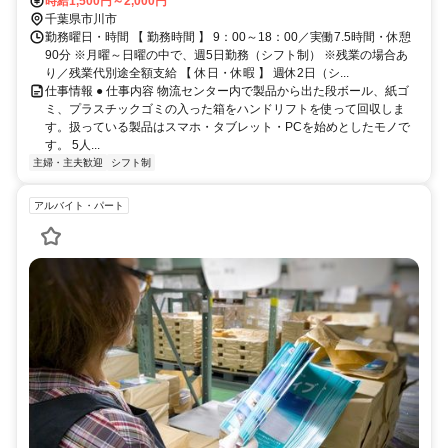
時給1,500円～2,000円
千葉県市川市
勤務曜日・時間 【 勤務時間 】 9：00～18：00／実働7.5時間・休憩
90分 ※月曜～日曜の中で、週5日勤務（シフト制） ※残業の場合あ
り／残業代別途全額支給 【 休日・休暇 】 週休2日（シ...
仕事情報 ● 仕事内容 物流センター内で製品から出た段ボール、紙ゴ
ミ、プラスチックゴミの入った箱をハンドリフトを使って回収しま
す。扱っている製品はスマホ・タブレット・PCを始めとしたモノで
す。 5人...
主婦・主夫歓迎
シフト制
アルバイト・パート