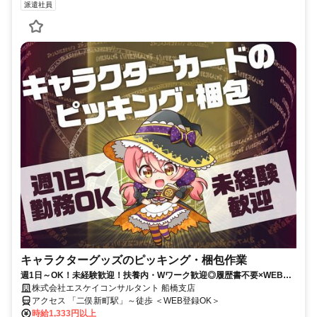
派遣社員
キャラクターグッズのピッキング・梱包作業
週1日～OK！未経験歓迎！扶養内・Wワーク歓迎◎履歴書不要×WEB面
談OK♪
株式会社エスケイコンサルタント 船橋支店
アクセス 「二俣新町駅」～徒歩 ＜WEB登録OK＞
時給1,333円以上