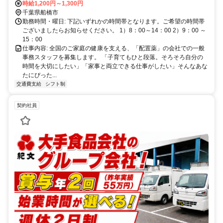
車で10分程
時給1,200円～1,300円
千葉県船橋市
勤務時間・曜日: 下記いずれかの時間帯となります。ご希望の時間帯
ございましたらお知らせください。 1）8：00～14：00 2）9：00 ～
15：00
仕事内容: 全国のご家庭の健康を支える、「配置薬」の会社での一般
事務スタッフを募集します。 「子育てもひと段落。そろそろ自分の
時間を大切にしたい」「家事と両立できる仕事がしたい」そんなあな
たにぴった...
交通費支給
シフト制
契約社員