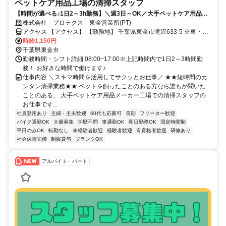
ペットケア用品工場の清掃スタッフ
【時間が選べる♪1日2～3h勤務】＼週3日～OK／大手ペットケア用品工
場の清掃スタッフ＠東金市滝沢★幅広い世代が活躍中！即日入社可能！
株式会社 プロテクス 東金営業所(PT)
かんたんWEB面接OK！（PT）
アクセス 【アクセス】 【勤務地】 千葉県東金市滝沢633-5 ※車・バ
イク・自転車通勤OK 【株式会社プロテクス 東金営業所】 千葉県東金
時給1,150円
市滝沢633-5
千葉県東金市
勤務時間・シフト詳細 08:00~17:00※上記時間内で1日2～3時間勤
務！ お好きな時間で働けます♪
仕事内容 ＼スキマ時間を活用してサクッとお仕事／ ★★短時間のカ
ンタン清掃業務★★ ペットを飼ったことのある方なら誰もが聞いた
ことのある、 大手ペットケア用品メーカー工場での清掃スタッフの
お仕事です...
社員登用あり
主婦・主夫歓迎
60代も応募可
長期
フリーター歓迎
バイク通勤OK
大量募集
学歴不問
車通勤OK
即日勤務OK
固定時間制
平日のみOK
転勤なし
未経験者歓迎
経験者歓迎
有資格者歓迎
研修あり
社会保険完備
制服貸与
ブランクOK
アルバイト・パート