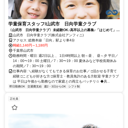
学童保育スタッフ/山武市 日向学童クラブ
〈山武市 日向学童クラブ〉未経験OK♪高卒以上の募集♪「はじめて」か
らはじめられる保育のオシゴト☆週２日～OK！賞与ありのパートのお仕
山武市 日向学童クラブ(株式会社アンフィニ)
事
アクセス: 総務本線「日向」駅より車4分
時給1,140円～1,180円
千葉県山武市
勤務時間・曜日: 週2日以上 、 1日4時間以上 朝～昼 、 昼～夕 平日／
14：00〜19：00 土曜日／7：30〜19：00 夏休みなど学校長期休み
の期間／7：30〜19：00
仕事内容: ＼経験がなくてもできる保育のお仕事／ □活かせる子育て
経験 □こどもが好きな方 □保育士・教員免許のある方歓迎 学童クラブ
は 平日は午後から勤務なので家庭との両立もバッチリ☆ ◆具...
即日勤務OK
交通費支給
週2・3日からOK
シフト制
正社員