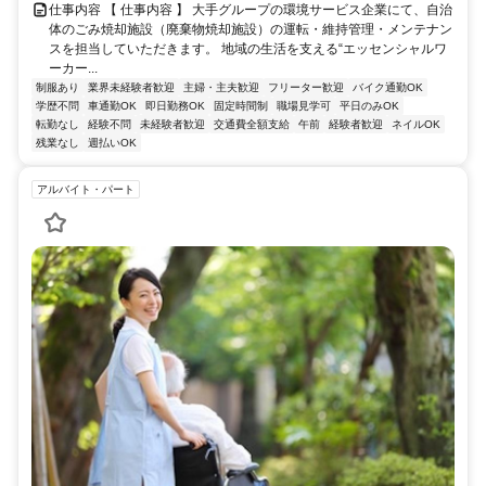
仕事内容 【 仕事内容 】 大手グループの環境サービス企業にて、自治
体のごみ焼却施設（廃棄物焼却施設）の運転・維持管理・メンテナン
スを担当していただきます。 地域の生活を支える“エッセンシャルワ
ーカー...
制服あり
業界未経験者歓迎
主婦・主夫歓迎
フリーター歓迎
バイク通勤OK
学歴不問
車通勤OK
即日勤務OK
固定時間制
職場見学可
平日のみOK
転勤なし
経験不問
未経験者歓迎
交通費全額支給
午前
経験者歓迎
ネイルOK
残業なし
週払いOK
アルバイト・パート