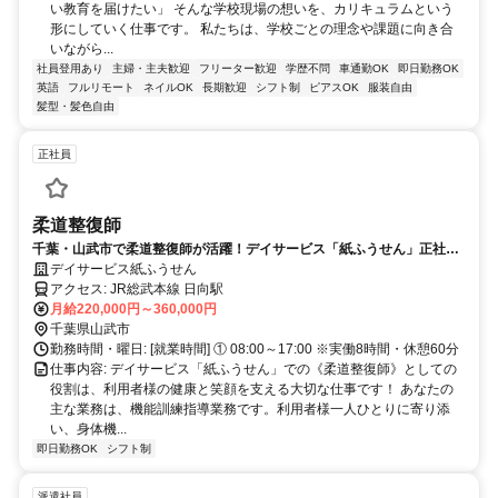
い教育を届けたい」 そんな学校現場の想いを、カリキュラムという
形にしていく仕事です。 私たちは、学校ごとの理念や課題に向き合
いながら...
社員登用あり
主婦・主夫歓迎
フリーター歓迎
学歴不問
車通勤OK
即日勤務OK
英語
フルリモート
ネイルOK
長期歓迎
シフト制
ピアスOK
服装自由
髪型・髪色自由
正社員
柔道整復師
千葉・山武市で柔道整復師が活躍！デイサービス「紙ふうせん」正社員
募集！
デイサービス紙ふうせん
アクセス: JR総武本線 日向駅
月給220,000円～360,000円
千葉県山武市
勤務時間・曜日: [就業時間] ① 08:00～17:00 ※実働8時間・休憩60分
仕事内容: デイサービス「紙ふうせん」での《柔道整復師》としての
役割は、利用者様の健康と笑顔を支える大切な仕事です！ あなたの
主な業務は、機能訓練指導業務です。利用者様一人ひとりに寄り添
い、身体機...
即日勤務OK
シフト制
派遣社員