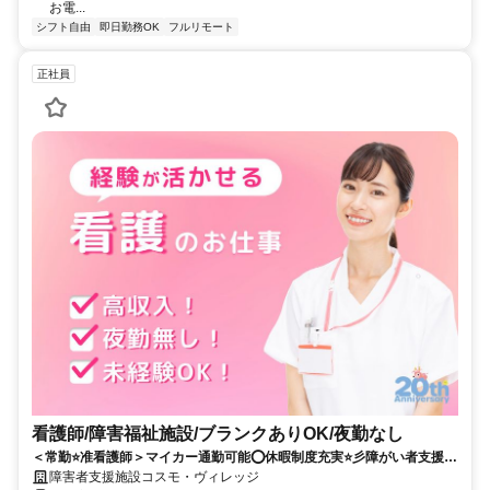
お電...
シフト自由
即日勤務OK
フルリモート
正社員
看護師/障害福祉施設/ブランクありOK/夜勤なし
＜常勤⭐准看護師＞マイカー通勤可能⭕休暇制度充実⭐彡障がい者支援施
設の求人です✨
障害者支援施設コスモ・ヴィレッジ