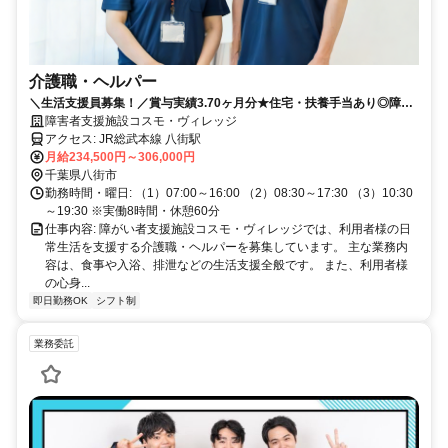
介護職・ヘルパー
＼生活支援員募集！／賞与実績3.70ヶ月分★住宅・扶養手当あり◎障が
い者支援施設でのお仕事です♪
障害者支援施設コスモ・ヴィレッジ
アクセス: JR総武本線 八街駅
月給234,500円～306,000円
千葉県八街市
勤務時間・曜日: （1）07:00～16:00 （2）08:30～17:30 （3）10:30
～19:30 ※実働8時間・休憩60分
仕事内容: 障がい者支援施設コスモ・ヴィレッジでは、利用者様の日
常生活を支援する介護職・ヘルパーを募集しています。 主な業務内
容は、食事や入浴、排泄などの生活支援全般です。 また、利用者様
の心身...
即日勤務OK
シフト制
業務委託