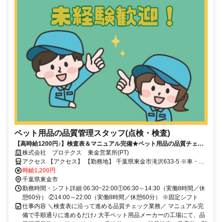
ペット用品の品質管理スタッフ(点検・検査)
【高時給1200円♪】検査表＆マニュアル完備★ペット用品の品質チェッ
ク＠東金市滝沢★未経験OK♪40代までの男女活躍中☆即日入社可能！か
株式会社 プロテクス 東金営業所(PT)
んたんWEB面接OK！（PT）
アクセス 【アクセス】 【勤務地】 千葉県東金市滝沢633-5 ※車・バ
イク・自転車通勤OK 【株式会社プロテクス 東金営業所】 千葉県東金
時給1,200円
市滝沢633-5
千葉県東金市
勤務時間・シフト詳細 06:30~22:00①06:30～14:30（実働8時間／休
憩60分） ②14:00～22:00（実働8時間／休憩60分） ※固定シフト
仕事内容 ＼検査表に沿って進める品質チェック業務／ マニュアル完
備で手順通りに進めるだけ♪ 大手ペット用品メーカーの工場にて、品