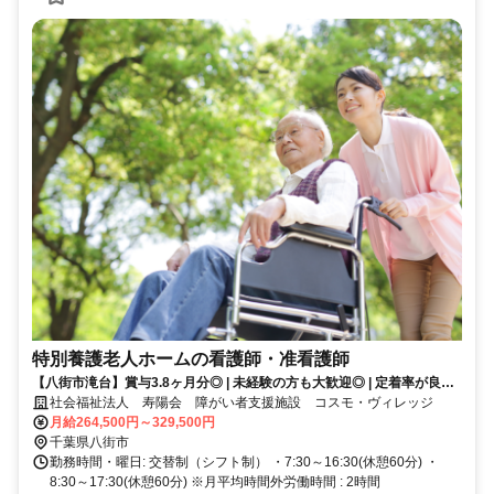
特別養護老人ホームの看護師・准看護師
【八街市滝台】賞与3.8ヶ月分◎ | 未経験の方も大歓迎◎ | 定着率が良い
施設♪
社会福祉法人 寿陽会 障がい者支援施設 コスモ・ヴィレッジ
月給264,500円～329,500円
千葉県八街市
勤務時間・曜日: 交替制（シフト制） ・7:30～16:30(休憩60分) ・
8:30～17:30(休憩60分) ※月平均時間外労働時間 : 2時間