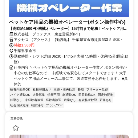
ペットケア用品の機械オペレーター(ボタン操作中心)
【高時給1500円×機械オペレーター】15時前まで勤務！ペットケア用品
製造＠東金市滝沢★未経験OK♪20～50代男性活躍中☆即日入社可能！か
株式会社 プロテクス 東金営業所(PT)
んたんWEB面接OK！（PT）
アクセス 【アクセス】 【勤務地】 千葉県東金市滝沢633-5 ※車・バ
イク・自転車通勤OK 【株式会社プロテクス 東金営業所】 千葉県東金
時給1,500円
市滝沢633-5
千葉県東金市
勤務時間・シフト詳細 06:30~14:45※実働7.5時間・休憩45分(固定勤
務)
仕事内容 ＼ペットケア用品の機械オペレーター作業／ ボタン操作が
中心のお仕事なので、 未経験でも安心してスタートできます！ 大手
ペットケア用品メーカーの工場にて、製造業務をお任せします。 ■具
体的...
扶養内勤務OK
社員登用あり
主婦・主夫歓迎
長期
フリーター歓迎
バイク通勤OK
大量募集
学歴不問
車通勤OK
即日勤務OK
固定時間制
転勤なし
未経験者歓迎
経験者歓迎
残業なし
有資格者歓迎
研修あり
社会保険完備
制服貸与
ブランクOK
業務委託