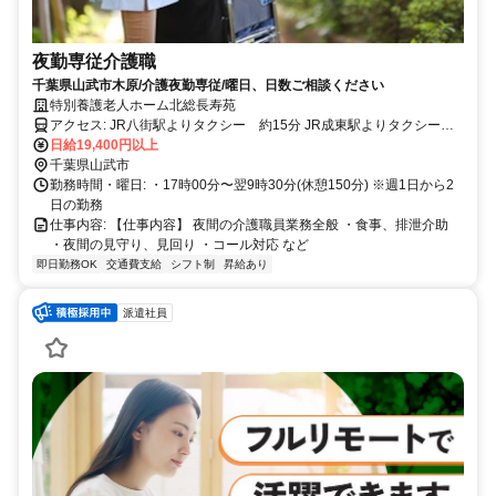
夜勤専従介護職
千葉県山武市木原/介護夜勤専従/曜日、日数ご相談ください
特別養護老人ホーム北総長寿苑
アクセス: JR八街駅よりタクシー 約15分 JR成東駅よりタクシー
約20分
日給19,400円以上
千葉県山武市
勤務時間・曜日: ・17時00分〜翌9時30分(休憩150分) ※週1日から2
日の勤務
仕事内容: 【仕事内容】 夜間の介護職員業務全般 ・食事、排泄介助
・夜間の見守り、見回り ・コール対応 など
即日勤務OK
交通費支給
シフト制
昇給あり
派遣社員