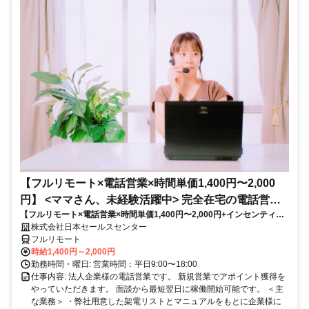
【フルリモート×電話営業×時間単価1,400円〜2,000
円】 <ママさん、未経験活躍中> 完全在宅の電話営業
【フルリモート×電話営業×時間単価1,400円〜2,000円+インセンティブ
で家庭と仕事の両立を実現
あり】 ＜ママさん、未経験活躍中＞ 完全在宅の電話営業で家庭と仕事の
株式会社日本セールスセンター
両立を実現
フルリモート
時給1,400円～2,000円
勤務時間・曜日: 営業時間：平日9:00〜18:00
仕事内容: 法人企業様の電話営業です。 新規営業でアポイント獲得を
やっていただきます。 面談から最短翌日に稼働開始可能です。 ＜主
な業務＞ ・弊社用意した架電リストとマニュアルをもとに企業様に