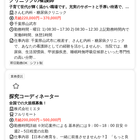
クリニックの看護師
子育て世代が輝く温かい職場です。充実のサポートと手厚い待遇で、あ
なたの理想の働き方を応援します。
さんむ内科・糖尿病クリニック
月給220,000円～370,000円
千葉県山武市
勤務時間・曜日: 1) 08:30～17:30 2) 08:30～12:30 上記勤務時間内で
実働8時間、休憩1時間
仕事内容: 千葉県山武市に根差す、さんむ内科・糖尿病クリニック
で、あなたの看護師としての経験を活かしませんか。 当院では、糖
尿病、生活習慣病、甲状腺疾患、睡眠時無呼吸症候群といった専門性
の高い分野...
即日勤務OK
シフト制
業務委託
探究コーディネーター
全国での大規模募集！
株式会社ミエタ
フルリモート
月給200,000円～500,000円
勤務時間詳細 ※対応案件による 基本的には 9：00～18：00 目安 ※
週2～5日程度の出勤
仕事内容 【日本の教育を、一緒に前進させませんか？】 「もっと良