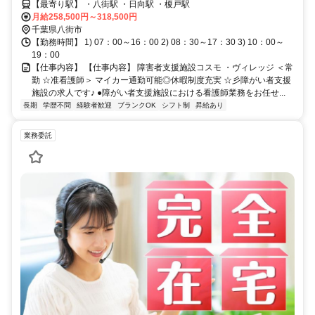
【最寄り駅】 ・八街駅 ・日向駅 ・榎戸駅
月給258,500円～318,500円
千葉県八街市
【勤務時間】 1) 07：00～16：00 2) 08：30～17：30 3) 10：00～
19：00
【仕事内容】 【仕事内容】 障害者支援施設コスモ ・ヴィレッジ ＜常
勤 ☆准看護師＞ マイカー通勤可能◎休暇制度充実 ☆彡障がい者支援
施設の求人です♪ ●障がい者支援施設における看護師業務をお任せ...
長期
学歴不問
経験者歓迎
ブランクOK
シフト制
昇給あり
業務委託