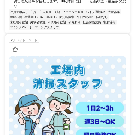
質管理業務をお任せします。 ■具体的には… ・初品検査（量産前の製
品...
社員登用あり
主婦・主夫歓迎
長期
フリーター歓迎
バイク通勤OK
大量募集
学歴不問
車通勤OK
即日勤務OK
固定時間制
平日のみOK
転勤なし
未経験者歓迎
経験者歓迎
有資格者歓迎
研修あり
社会保険完備
制服貸与
ブランクOK
オープニングスタッフ
アルバイト・パート