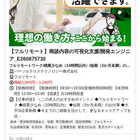
【フルリモート】商談内容の可視化支援/開発エンジニ
ア_E260875730
フルリモートワーク/残業少なめ（10時間以内）/短期（3か月未満）のお
仕事/大手SI企業勤務/今までのご経験を活かして、更なるキャリアアップ
パーソルクロステクノロジー株式会社
を目指せます
フルリモート
時給3,000円～3,300円
【勤務時間】 【勤務時間】09:00〜18:00(実働時間08時間) 【休憩時
間】12:00〜13:00 【残業】月10時間程度
【仕事内容】 ＼この求人のおすすめポイント／ ◆フルリモートワー
ク ◆残業少なめ（10時間以内） ◆短期（3か月未満）のお仕事 ◆大
手SI企業勤務 ◆今までのご経験を活かして、更なるキャリアアップを
目...
産休・育休取得実績あり
短期
即日勤務OK
固定時間制
フルリモート
社会保険完備
在宅OK
育休あり
交通費支給
駅近5分以内
育児サポートあり
同じ企業の求人