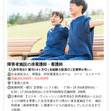
障害者施設の准看護師・看護師
【八街市滝台】賞与3.8ヶ月◎ | 未経験大歓迎◎ | 定着率が良い♪
社会福祉法人 寿陽会 特別養護老人ホーム コート・エミナース
月給258,500円～318,500円
千葉県八街市
勤務時間・曜日: 交替制（シフト制） ・7:30～16:30(休憩60分) ・
8:30～17:30(休憩60分) ※月平均時間外労働時間 : 2時間
仕事内容: 【コスモ・ヴィレッジ／八街市滝台】利用者様お一人おひ
とりの個性を尊重した生活支援を行う障がい者支援施設です。 施設
利用者（身体障害者）に看護サービスの提供をしていただきます◎
※転勤...