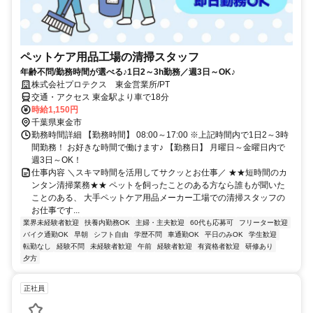
ペットケア用品工場の清掃スタッフ
年齢不問/勤務時間が選べる♪1日2～3h勤務／週3日～OK♪
株式会社プロテクス 東金営業所/PT
交通・アクセス 東金駅より車で18分
時給1,150円
千葉県東金市
勤務時間詳細 【勤務時間】 08:00～17:00 ※上記時間内で1日2～3時
間勤務！ お好きな時間で働けます♪ 【勤務日】 月曜日～金曜日内で
週3日～OK！
仕事内容 ＼スキマ時間を活用してサクッとお仕事／ ★★短時間のカ
ンタン清掃業務★★ ペットを飼ったことのある方なら誰もが聞いた
ことのある、 大手ペットケア用品メーカー工場での清掃スタッフの
お仕事です...
業界未経験者歓迎
扶養内勤務OK
主婦・主夫歓迎
60代も応募可
フリーター歓迎
バイク通勤OK
早朝
シフト自由
学歴不問
車通勤OK
平日のみOK
学生歓迎
転勤なし
経験不問
未経験者歓迎
午前
経験者歓迎
有資格者歓迎
研修あり
夕方
正社員