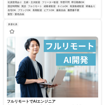
社員登用あり
主婦・主夫歓迎
フリーター歓迎
学歴不問
即日勤務OK
固定時間制
英語
フルリモート
経験者歓迎
ネイルOK
有資格者歓迎
研修あり
在宅OK
ブランクOK
長期歓迎
ピアスOK
服装自由
履歴書不要
髪型・髪色自由
派遣社員
フルリモートでAIエンジニア