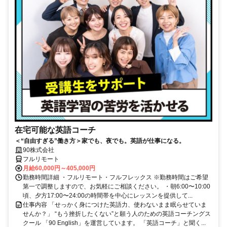
在宅可能な英語コーチ
＜“自由すぎる”働き方＞家でも、夜でも。英語が仕事になる。
90株式会社
フルリモート
月給60,000円～405,000円
勤務時間詳細 ・フルリモート・フルフレックス ※勤務時間はご希望
第一で調整しますので、お気軽にご相談ください。 ・朝6:00〜10:00
頃、夕方17:00〜24:00の時間帯を中心にレッスンを提供して...
仕事内容 「せっかく身につけた英語力、使わないまま眠らせていま
せんか？」 “もう挫折したくない”と願う人のための英語コーチングス
クール 「90 English」を運営しています。 「英語コーチ」と聞く...