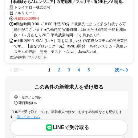
【未経験からAIエンジニア】在宅勤務／フルリモ～週2出社／AI開発を
仕事にする
トライアロー株式会社
フルリモート
月給350,000円
■勤務時間 9:00～18:00 休憩 60分 ※就業先によって多少前後する可
能性がございます ■労働時間 実働時間：1日あたり8時間 平均勤務日
数：1ヶ月あたり20日 平均残業時間：1ヶ月あたり5...
■仕事内容 生成AI（LLM）等を活用した社内業務システムの開発業務
です。 【主なプロジェクト先】 #WEB開発 ・Webシステム・業務シ
ステムの設計、開発、テスト ・Java、JavaScript...
固定時間制
フルリモート
前へ
次へ
1
2
3
4
5
この条件の新着求人を受け取る
千葉県 / 日向駅
即日勤務OK
「LINEで受け取る」では、新着求人のほか、おすすめ情報なども配信しま
す。
詳しくはこちら
LINEで受け取る