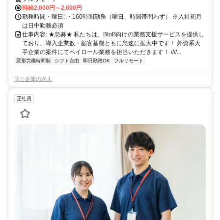
時給2,000円～2,600円
勤務時間・曜日: ・160時間勤務（曜日、時間帯問わず） ※入社初月
は日中勤務必須
仕事内容: ★急募★ 私たちは、BtoB向けの業務支援サービスを提供し
ており、導入企業数・顧客基盤ともに急速に拡大中です！ 外資系大
手企業の案件にてペイロール業務を担当いただきます！ ////...
変形労働時間制
シフト自由
即日勤務OK
フルリモート
同じ企業の求人
正社員