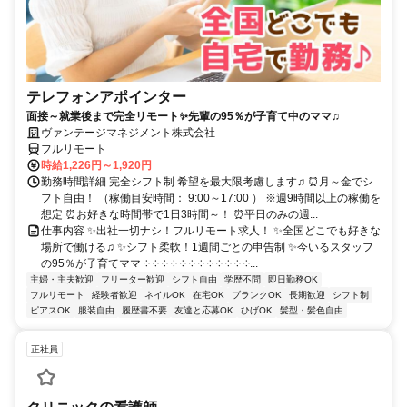
テレフォンアポインター
面接～就業後まで完全リモート✨先輩の95％が子育て中のママ♫
ヴァンテージマネジメント株式会社
フルリモート
時給1,226円～1,920円
勤務時間詳細 完全シフト制 希望を最大限考慮します♫ ⏰月～金でシ
フト自由！ （稼働目安時間： 9:00～17:00 ） ※週9時間以上の稼働を
想定 ⏰お好きな時間帯で1日3時間～！ ⏰平日のみの週...
仕事内容 ✨出社一切ナシ！フルリモート求人！ ✨全国どこでも好きな
場所で働ける♫ ✨シフト柔軟！1週間ごとの申告制 ✨今いるスタッフ
の95％が子育てママ ༶ ༶ ༶ ༶ ༶ ༶ ༶ ༶ ༶ ༶ ༶ ༶...
主婦・主夫歓迎
フリーター歓迎
シフト自由
学歴不問
即日勤務OK
フルリモート
経験者歓迎
ネイルOK
在宅OK
ブランクOK
長期歓迎
シフト制
ピアスOK
服装自由
履歴書不要
友達と応募OK
ひげOK
髪型・髪色自由
正社員