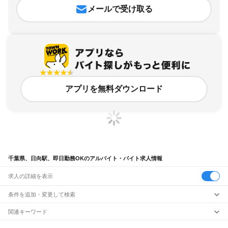
メールで受け取る
アプリを無料ダウンロード
千葉県、日向駅、即日勤務OKのアルバイト・バイト求人情報
求人の詳細を表示
条件を追加・変更して検索
市区町村を追加・変更
関連キーワード
完全在宅ワーク 全国
シール貼り 在宅
現在地周辺
ガチャガチャ
犬カフェ
千葉県