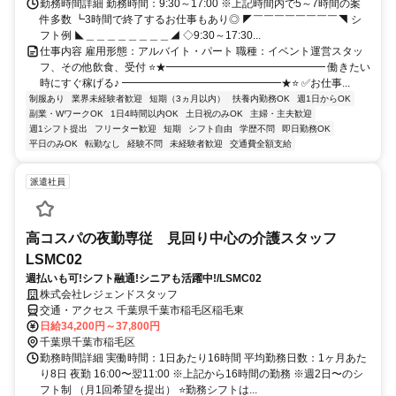
勤務時間詳細 勤務時間：9:30～17:00 ※上記時間内で5～7時間の案
件多数 ┗3時間で終了するお仕事もあり◎ ◤￣￣￣￣￣￣￣￣◥ シ
フト例 ◣＿＿＿＿＿＿＿＿◢ ◇9:30～17:30...
仕事内容 雇用形態：アルバイト・パート 職種：イベント運営スタッ
フ、その他飲食、受付 ⭐★━━━━━━━━━━━━━━━ 働きたい
時にすぐ稼げる♪ ━━━━━━━━━━━━━━━★⭐ ✅お仕事...
制服あり
業界未経験者歓迎
短期（3ヵ月以内）
扶養内勤務OK
週1日からOK
副業・WワークOK
1日4時間以内OK
土日祝のみOK
主婦・主夫歓迎
週1シフト提出
フリーター歓迎
短期
シフト自由
学歴不問
即日勤務OK
平日のみOK
転勤なし
経験不問
未経験者歓迎
交通費全額支給
派遣社員
高コスパの夜勤専従 見回り中心の介護スタッフ
LSMC02
週払いも可!シフト融通!シニアも活躍中!/LSMC02
株式会社レジェンドスタッフ
交通・アクセス 千葉県千葉市稲毛区稲毛東
日給34,200円～37,800円
千葉県千葉市稲毛区
勤務時間詳細 実働時間：1日あたり16時間 平均勤務日数：1ヶ月あた
り8日 夜勤 16:00〜翌11:00 ※上記から16時間の勤務 ※週2日〜のシ
フト制 （月1回希望を提出） ⭐勤務シフトは...