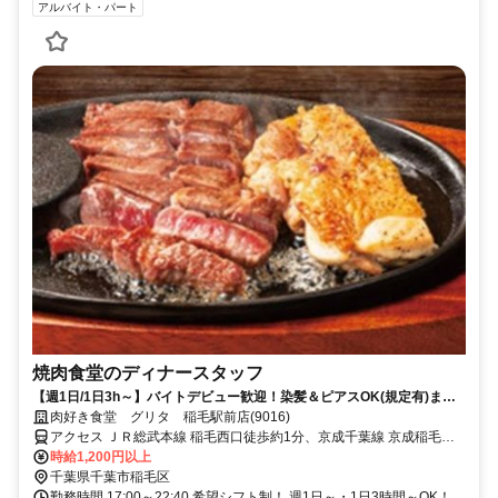
アルバイト・パート
焼肉食堂のディナースタッフ
【週1日/1日3h～】バイトデビュー歓迎！染髪＆ピアスOK(規定有)まか
ないあり◎
肉好き食堂 グリタ 稲毛駅前店(9016)
アクセス ＪＲ総武本線 稲毛西口徒歩約1分、京成千葉線 京成稲毛徒
歩約8分、京成千葉線 みどり台徒歩約21分
時給1,200円以上
千葉県千葉市稲毛区
勤務時間 17:00～22:40 希望シフト制！ 週1日～・1日3時間～OK！