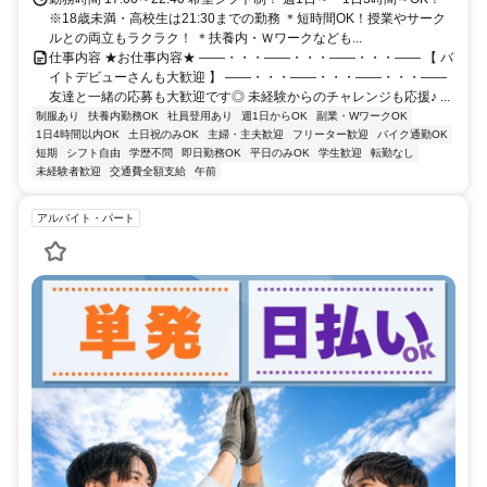
※18歳未満・高校生は21:30までの勤務 ＊短時間OK！授業やサーク
ルとの両立もラクラク！ ＊扶養内・Ｗワークなども...
仕事内容 ★お仕事内容★ ――・・・――・・・――・・・―― 【 バ
イトデビューさんも大歓迎 】 ――・・・――・・・――・・・――
友達と一緒の応募も大歓迎です◎ 未経験からのチャレンジも応援♪ ...
制服あり
扶養内勤務OK
社員登用あり
週1日からOK
副業・WワークOK
1日4時間以内OK
土日祝のみOK
主婦・主夫歓迎
フリーター歓迎
バイク通勤OK
短期
シフト自由
学歴不問
即日勤務OK
平日のみOK
学生歓迎
転勤なし
未経験者歓迎
交通費全額支給
午前
アルバイト・パート