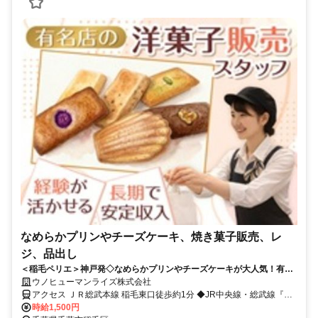
なめらかプリンやチーズケーキ、焼き菓子販売、レ
ジ、品出し
＜稲毛ペリエ＞神戸発◇なめらかプリンやチーズケーキが大人気！有名
店で洋菓子販売◇1500円◇実働時間内に着替え時間あり
ウノヒューマンライズ株式会社
アクセス ＪＲ総武本線 稲毛東口徒歩約1分 ◆JR中央線・総武線『稲
毛駅』徒歩3分
時給1,500円