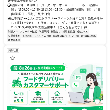
千葉県千葉市稲毛区
勤務時間 ・勤務曜日：月・火・水・木・金・土・日・祝 ・勤務時
間： [1] 09:00～17:30 [2] 13:00～21:30 ・最低勤務日数（週）：4日
[期間]即日～長期 [日数]土日含...
仕事内容 ■■こんな方におススメ■■ スイーツが好きな方！ 経験を活か
して長期で安定してお仕事できます。 ギフト経験ある方も大歓迎！
20代.30代.40代前半 女性活躍中！ 【こんなお店です】 神...
制服あり
フリーター歓迎
学歴不問
転勤なし
経験者歓迎
週払いOK
交通費支給
長期歓迎
フルタイム歓迎
駅近5分以内
シフト制
週4日以上OK
履歴書不要
契約社員