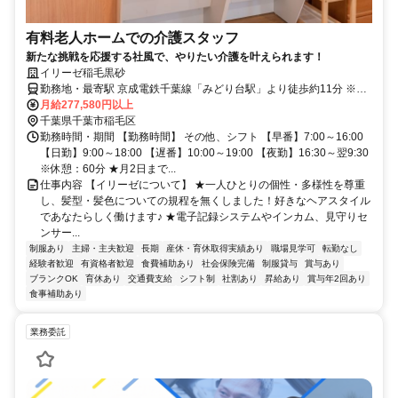
有料老人ホームでの介護スタッフ
新たな挑戦を応援する社風で、やりたい介護を叶えられます！
イリーゼ稲毛黒砂
勤務地・最寄駅 京成電鉄千葉線「みどり台駅」より徒歩約11分 ※車
通勤OK
月給277,580円以上
千葉県千葉市稲毛区
勤務時間・期間 【勤務時間】 その他、シフト 【早番】7:00～16:00
【日勤】9:00～18:00 【遅番】10:00～19:00 【夜勤】16:30～翌9:30
※休憩：60分 ★月2日まで...
仕事内容 【イリーゼについて】 ★一人ひとりの個性・多様性を尊重
し、髪型・髪色についての規程を無くしました！好きなヘアスタイル
であなたらしく働けます♪ ★電子記録システムやインカム、見守りセ
ンサー...
制服あり
主婦・主夫歓迎
長期
産休・育休取得実績あり
職場見学可
転勤なし
経験者歓迎
有資格者歓迎
食費補助あり
社会保険完備
制服貸与
賞与あり
ブランクOK
育休あり
交通費支給
シフト制
社割あり
昇給あり
賞与年2回あり
食事補助あり
業務委託