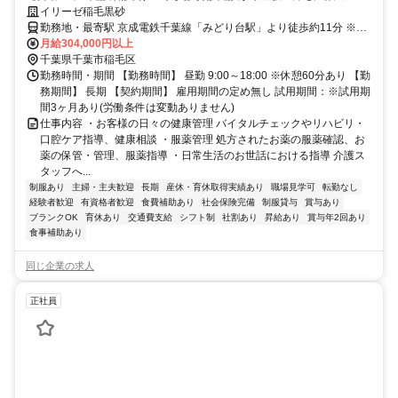
イリーゼ稲毛黒砂
勤務地・最寄駅 京成電鉄千葉線「みどり台駅」より徒歩約11分 ※車
通勤OK
月給304,000円以上
千葉県千葉市稲毛区
勤務時間・期間 【勤務時間】 昼勤 9:00～18:00 ※休憩60分あり 【勤
務期間】 長期 【契約期間】 雇用期間の定め無し 試用期間：※試用期
間3ヶ月あり(労働条件は変動ありません)
仕事内容 ・お客様の日々の健康管理 バイタルチェックやリハビリ・
口腔ケア指導、健康相談 ・服薬管理 処方されたお薬の服薬確認、お
薬の保管・管理、服薬指導 ・日常生活のお世話における指導 介護ス
タッフへ...
制服あり
主婦・主夫歓迎
長期
産休・育休取得実績あり
職場見学可
転勤なし
経験者歓迎
有資格者歓迎
食費補助あり
社会保険完備
制服貸与
賞与あり
ブランクOK
育休あり
交通費支給
シフト制
社割あり
昇給あり
賞与年2回あり
食事補助あり
同じ企業の求人
正社員