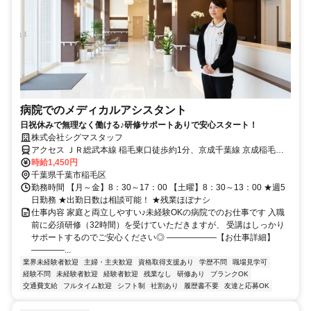
病院でのメディカルアシスタント
日祝休みで無理なく働ける♪研修サポートありで安心スタート！
株式会社シグマスタッフ
アクセス ＪＲ総武本線 稲毛東口徒歩約1分、京成千葉線 京成稲毛徒
歩約9分、京成千葉線 みどり台徒歩約22分 JR総武線「稲毛駅」より
時給1,450円
徒歩7分
千葉県千葉市稲毛区
勤務時間 【月～金】8：30～17：00 【土曜】8：30～13：00 ★週5
日勤務 ★出勤日数は相談可能！ ★残業ほぼナシ
仕事内容 家庭と両立しやすい♪未経験OKの病院でのお仕事です 入職
前に必須研修（32時間）を受けていただきますが、 受講はしっかり
サポートするのでご安心ください◎ ――――――【お仕事詳細】
――――...
業界未経験者歓迎
主婦・主夫歓迎
資格取得支援あり
学歴不問
職場見学可
経験不問
未経験者歓迎
経験者歓迎
残業なし
研修あり
ブランクOK
交通費支給
フルタイム歓迎
シフト制
社割あり
履歴書不要
友達と応募OK