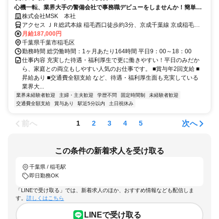
心機一転、業界大手の警備会社で事務職デビューをしませんか！簡単な
PC操作ができればOK！難しい業務はないので、未経験から無理なく働
株式会社MSK 本社
けますよ。働きやすい土日祝休みなので、プライベートとの両立もバッ
アクセス ＪＲ総武本線 稲毛西口徒歩約3分、京成千葉線 京成稲毛徒
チリ◎未経験から始めた方も在籍中です。
歩約4分 稲毛駅西口より徒歩４分程度
月給187,000円
千葉県千葉市稲毛区
勤務時間 総労働時間：1ヶ月あたり164時間 平日9：00～18：00
仕事内容 充実した待遇・福利厚生で更に働きやすい！平日のみだか
ら、家庭との両立もしやすい人気のお仕事です。 ■賞与年2回支給 ■
昇給あり ■交通費全額支給 など、待遇・福利厚生面も充実している
業界大...
業界未経験者歓迎
主婦・主夫歓迎
学歴不問
固定時間制
未経験者歓迎
交通費全額支給
賞与あり
駅近5分以内
土日祝休み
前へ
次へ
1
2
3
4
5
この条件の新着求人を受け取る
千葉県 / 稲毛駅
即日勤務OK
「LINEで受け取る」では、新着求人のほか、おすすめ情報なども配信しま
す。
詳しくはこちら
LINEで受け取る