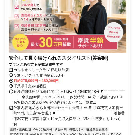
安心して長く続けられるスタイリスト(美容師)
ブランクある方も多数活躍中です
カットオンリークラブ 稲毛駅前店
交通・アクセス 稲毛駅徒歩3分
月給275,000円～480,000円
千葉県千葉市稲毛区
勤務時間詳細 総労働時間：1ヶ月あたり186時間18分 ◤￣￣￣￣￣￣
￣￣ ❖ 勤務時間 ・9:30～19:00 ・休憩時間：60分 ・残業：あり ※
お客様のご来店状況や施術内容によっては、勤務...
仕事内容 地方から首都圏デビューに最適！ 年収＋100万円＆家賃半
額で“安心上京”を実現！ ■━━━━━━━━━━━━━━━━ 引越費
用30万円＋家賃半額＋14ヶ月収入保証で 『移住の不安』もすべて
解...
主婦・主夫歓迎
60代も応募可
学歴不問
職場見学可
交通費全額支給
有資格者歓迎
研修あり
賞与あり
ブランクOK
育休あり
シフト制
ピアスOK