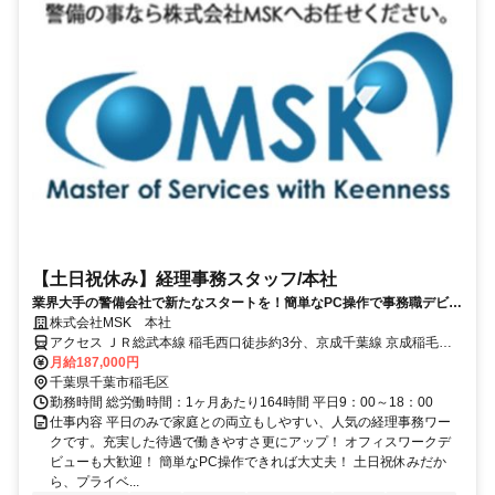
【土日祝休み】経理事務スタッフ/本社
業界大手の警備会社で新たなスタートを！簡単なPC操作で事務職デビュ
ーも可能！働きやすい土日祝休み！
株式会社MSK 本社
アクセス ＪＲ総武本線 稲毛西口徒歩約3分、京成千葉線 京成稲毛徒
歩約4分 稲毛駅西口より徒歩４分程度
月給187,000円
千葉県千葉市稲毛区
勤務時間 総労働時間：1ヶ月あたり164時間 平日9：00～18：00
仕事内容 平日のみで家庭との両立もしやすい、人気の経理事務ワー
クです。充実した待遇で働きやすさ更にアップ！ オフィスワークデ
ビューも大歓迎！ 簡単なPC操作できれば大丈夫！ 土日祝休みだか
ら、プライベ...