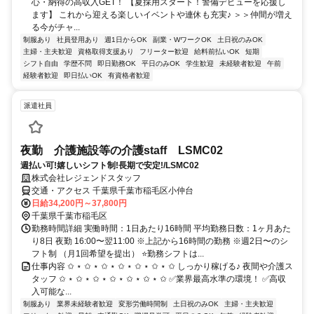
心・納得の高収入GET！ 【夏採用スタート！警備デビューを応援し
ます】 これから迎える楽しいイベントや連休も充実♪ ＞＞仲間が増え
る今がチャ...
制服あり
社員登用あり
週1日からOK
副業・WワークOK
土日祝のみOK
主婦・主夫歓迎
資格取得支援あり
フリーター歓迎
給料前払いOK
短期
シフト自由
学歴不問
即日勤務OK
平日のみOK
学生歓迎
未経験者歓迎
午前
経験者歓迎
即日払いOK
有資格者歓迎
派遣社員
夜勤 介護施設等の介護staff LSMC02
週払い可!嬉しいシフト制!長期で安定!/LSMC02
株式会社レジェンドスタッフ
交通・アクセス 千葉県千葉市稲毛区小仲台
日給34,200円～37,800円
千葉県千葉市稲毛区
勤務時間詳細 実働時間：1日あたり16時間 平均勤務日数：1ヶ月あた
り8日 夜勤 16:00〜翌11:00 ※上記から16時間の勤務 ※週2日〜のシ
フト制 （月1回希望を提出） ⭐勤務シフトは...
仕事内容 ✩ ⋆ ✩ ⋆ ✩ ⋆ ✩ ⋆ ✩ ⋆ ✩ ⋆ ✩ しっかり稼げる♪ 夜間や介護ス
タッフ ✩ ⋆ ✩ ⋆ ✩ ⋆ ✩ ⋆ ✩ ⋆ ✩ ⋆ ✩ ✅業界最高水準の環境！ ✅高収
入可能な...
制服あり
業界未経験者歓迎
変形労働時間制
土日祝のみOK
主婦・主夫歓迎