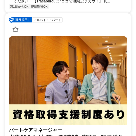
ください！ 【Trasaburouは “ココ”が他社とチガウ！】 其...
週1日からOK
即日勤務OK
アルバイト・パート
パートケアマネージャー