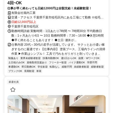
4回~OK
仕事が早く終わっても日給12000円は全額支給！未経験歓迎！
有限会社堀内工業
交通・アクセス 千葉県千葉市稲毛区内にある工場にて勤務 ※稲毛駅
まで送迎あり
日給12,000円以上
千葉県千葉市稲毛区
勤務時間詳細 実働時間：1日あたり7時間 〜 7時間30分 平均勤務日
数：1ヶ月あたり4日 〜 10日 勤務時間帯：7:30～16:00 ◆休憩1時間
◆早く終わることもあります！ ◆土日･連休が...
仕事内容 20代～30代の若手が活躍しています。 サクッとお小遣い稼
ぎするのに最適です♪ 【仕事内容】 塗装ブース、工場内ラインの清掃
作業 ▶︎作業はシンプル！ 工具で汚れをガリガリと削っていきま...
制服あり
業界未経験者歓迎
扶養内勤務OK
週1日からOK
副業・WワークOK
土日祝のみOK
資格取得支援あり
フリーター歓迎
バイク通勤OK
学歴不問
車通勤OK
即日勤務OK
学生歓迎
転勤なし
経験不問
未経験者歓迎
経験者歓迎
ブランクOK
長期歓迎
単発
派遣社員