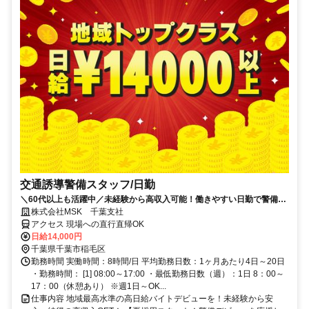
交通誘導警備スタッフ/日勤
＼60代以上も活躍中／未経験から高収入可能！働きやすい日勤で警備員
デビューをしませんか！【月収28万円可能・日払いもOK！】勤務3日前
株式会社MSK 千葉支社
までシフト申請可能！週1日～・短期もOK！未経験者大歓迎！幅広い年
アクセス 現場への直行直帰OK
代が活躍しています。
日給14,000円
千葉県千葉市稲毛区
勤務時間 実働時間：8時間/日 平均勤務日数：1ヶ月あたり4日～20日
・勤務時間： [1] 08:00～17:00 ・最低勤務日数（週）：1日 8：00～
17：00（休憩あり） ※週1日～OK...
仕事内容 地域最高水準の高日給バイトデビューを！未経験から安