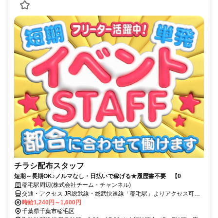
チラシ配布スタッフ
短期～長期OK♪ノルマなし・日払いで稼げる★履歴書不要 【0
稲毛駅周辺(株式会社チーム・チャンネル)
交通・アクセス JR総武線・総武快速線「稲毛駅」よりアクセス可／
駅近5分以内 ※直行直帰OK
時給1,240円～1,600円
千葉県千葉市稲毛区