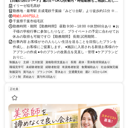
【日勤のみのパート】週2日～OK◎扶養内・時短勤務もご相談に応じま
す
イリーゼ稲毛黒砂
勤務地・最寄駅 京成電鉄千葉線「みどり台駅」より徒歩約11分 ※車
通勤OK
時給1,400円以上
千葉県千葉市稲毛区
勤務時間・期間 【勤務時間】 昼勤 9:00～18:00 ※休憩60分あり ★お
子様の学校行事に参加したりなど、プライベートの予定に合わせてお
休みの取得も可能です◎ 【勤務期間】 長期 試用期間...
仕事内容 お客様がその人らしい生活を送ることを目指したプランを
作成し、お客様にご提案します。 ●施設に入居される新規お客様のケ
アプランの作成 ●今のプランの改善点を見直し・管理 ●ケアプランど
おりに...
制服あり
主婦・主夫歓迎
資格取得支援あり
長期
産休・育休取得実績あり
職場見学可
未経験者歓迎
経験者歓迎
有資格者歓迎
食費補助あり
社会保険完備
制服貸与
賞与あり
ブランクOK
育休あり
交通費支給
週2・3日からOK
シフト制
昇給あり
賞与年2回あり
正社員