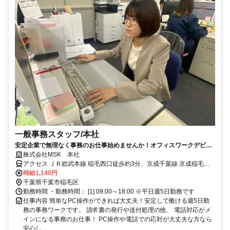
一般事務スタッフ/本社
安定企業で無理なく事務のお仕事始めませんか！オフィスワークデビュ
ーも大歓迎！＜主婦活躍中＞
株式会社MSK 本社
アクセス ＪＲ総武本線 稲毛西口徒歩約3分、京成千葉線 京成稲毛徒
歩約4分 稲毛駅西口より徒歩４分程度
時給1,140円
千葉県千葉市稲毛区
勤務時間 ・勤務時間： [1] 09:00～18:00 ※平日週5日勤務です
仕事内容 簡単なPC操作ができれば大丈夫！安定して働ける週5日勤
務の事務ワークです。 請求書の発行や送付処理の他、 電話対応がメ
インになる事務のお仕事！ PC操作や電話での応対が大丈夫な方なら
安心し...