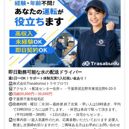
即日勤務可能な水の配送ドライバー
週1日〜OK！サポート体制充実!!入社祝い金あり！
株式会社Trasaburou(トラサブロウ)
アクセス: ＜配送センター住所＞ ・千葉県習志野市東習志野6-20-3
日給20,000円～30,000円
千葉県千葉市稲毛区
勤務時間・曜日: 〇8:30～最終便 終了次第 ・早い人は18時過ぎ、平均
で19時30分ごろには終了します。 ・休憩は各自で取って頂きます。
（平均1時間～3時間） ＜1日の流れ＞ ・自宅からセンタ...
仕事内容: ✅超人気案件のため、応募多数いただいております 必要人
数達し次第締め切りますので、ご興味ある方はお早めにお問い合わせ