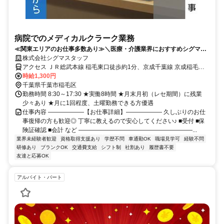
病院でのメディカルクラーク業務
≪関東エリアのお仕事多数あり≫＼医療・介護業界におすすめシグマス
タッフ☆／履歴書不要
株式会社シグマスタッフ
アクセス ＪＲ総武本線 稲毛東口徒歩約1分、京成千葉線 京成稲毛徒
歩約9分、京成千葉線 みどり台徒歩約22分 京成バス「長沼原公園」
時給1,300円
停留所から徒歩8分
千葉県千葉市稲毛区
勤務時間 8:30～17:30 ★実働8時間 ★月末月初（レセ期間）に残業
少々あり ★月に1回程度、土曜勤務できる方優遇
仕事内容 ――――――【お仕事詳細】―――――― 久しぶりのお仕
事復帰の方も歓迎◎ 丁寧に教えるので安心してください♪ ■受付 ■保
険証確認 ■会計 など ―――――――――――――――――――...
業界未経験者歓迎
資格取得支援あり
学歴不問
車通勤OK
職場見学可
経験不問
研修あり
ブランクOK
交通費支給
シフト制
社割あり
履歴書不要
友達と応募OK
アルバイト・パート