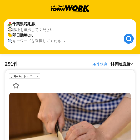
千葉県
稲毛駅
職種を選択してください
即日勤務OK
キーワードを選択してください
291件
条件保存
関連度順
アルバイト・パート