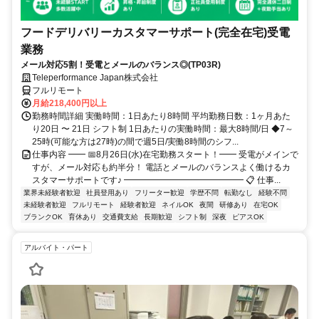
フードデリバリーカスタマーサポート(完全在宅)受電
業務
メール対応5割！受電とメールのバランス◎(TP03R)
Teleperformance Japan株式会社
フルリモート
月給218,400円以上
勤務時間詳細 実働時間：1日あたり8時間 平均勤務日数：1ヶ月あた
り20日 〜 21日 シフト制 1日あたりの実働時間：最大8時間/日 ◆7～
25時(可能な方は27時)の間で週5日/実働8時間のシフ...
仕事内容 ━━ 📅8月26日(水)在宅勤務スタート！━━ 受電がメインで
すが、メール対応も約半分！ 電話とメールのバランスよく働けるカ
スタマーサポートです♪ ━━━━━━━━━━━━━━ 📋 仕事...
業界未経験者歓迎
社員登用あり
フリーター歓迎
学歴不問
転勤なし
経験不問
未経験者歓迎
フルリモート
経験者歓迎
ネイルOK
夜間
研修あり
在宅OK
ブランクOK
育休あり
交通費支給
長期歓迎
シフト制
深夜
ピアスOK
アルバイト・パート