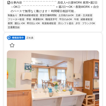
仕事内容 ⌒⌒⌒⌒⌒⌒⌒⌒⌒⌒⌒⌒ 高収入×介護WORK 夜間×週2日
～OK◎ ⌒⌒⌒⌒⌒⌒⌒⌒⌒⌒⌒⌒ ⭐ 週2日〜OK！夜勤WORK ⭐ 自分
のペースで無理なく働けます！ 時間曜日相談可能...
制服あり
業界未経験者歓迎
変形労働時間制
土日祝のみOK
主婦・主夫歓迎
フリーター歓迎
早朝
車通勤OK
職場見学可
平日のみOK
午前
経験者歓迎
夜間
週払いOK
即日払いOK
有資格者歓迎
月1シフト提出
夕方
ブランクOK
交通費支給
正社員