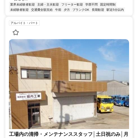
業界未経験者歓迎
主婦・主夫歓迎
フリーター歓迎
学歴不問
固定時間制
未経験者歓迎
交通費全額支給
午前
夕方
ブランクOK
長期歓迎
駅近5分以内
アルバイト・パート
工場内の清掃・メンテナンススタッフ│土日祝のみ│月