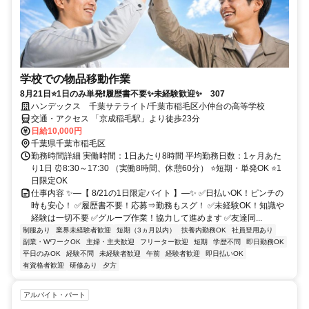
学校での物品移動作業
8月21日⭐1日のみ単発❗履歴書不要✨未経験歓迎✨ 307
ハンデックス 千葉サテライト/千葉市稲毛区小仲台の高等学校
交通・アクセス 「京成稲毛駅」より徒歩23分
日給10,000円
千葉県千葉市稲毛区
勤務時間詳細 実働時間：1日あたり8時間 平均勤務日数：1ヶ月あた
り1日 ⏰8:30～17:30 （実働8時間、休憩60分） ⭐短期・単発OK ⭐1
日限定OK
仕事内容 ✨―【 8/21の1日限定バイト 】―✨ ✅日払いOK！ピンチの
時も安心！ ✅履歴書不要！応募⇒勤務もスグ！ ✅未経験OK！知識や
経験は一切不要 ✅グループ作業！協力して進めます ✅友達同...
制服あり
業界未経験者歓迎
短期（3ヵ月以内）
扶養内勤務OK
社員登用あり
副業・WワークOK
主婦・主夫歓迎
フリーター歓迎
短期
学歴不問
即日勤務OK
平日のみOK
経験不問
未経験者歓迎
午前
経験者歓迎
即日払いOK
有資格者歓迎
研修あり
夕方
アルバイト・パート