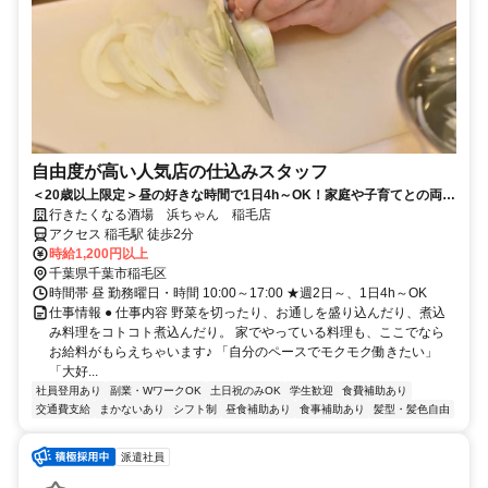
自由度が高い人気店の仕込みスタッフ
＜20歳以上限定＞昼の好きな時間で1日4h～OK！家庭や子育てとの両立
◎20代～30代活躍
行きたくなる酒場 浜ちゃん 稲毛店
アクセス 稲毛駅 徒歩2分
時給1,200円以上
千葉県千葉市稲毛区
時間帯 昼 勤務曜日・時間 10:00～17:00 ★週2日～、1日4h～OK
仕事情報 ● 仕事内容 野菜を切ったり、お通しを盛り込んだり、煮込
み料理をコトコト煮込んだり。 家でやっている料理も、ここでなら
お給料がもらえちゃいます♪ 「自分のペースでモクモク働きたい」
「大好...
社員登用あり
副業・WワークOK
土日祝のみOK
学生歓迎
食費補助あり
交通費支給
まかないあり
シフト制
昼食補助あり
食事補助あり
髪型・髪色自由
派遣社員