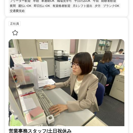
フリーター歓迎
早朝
車通勤OK
職場見学可
平日のみOK
午前
経験者歓迎
夜間
週払いOK
即日払いOK
有資格者歓迎
月1シフト提出
夕方
ブランクOK
交通費支給
正社員
営業事務スタッフ/土日祝休み